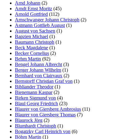
Arnd Johann
(2)
Arndt Ernst Moritz
(45)
Arnold Gottfried
(112)
Arnschwanger Johann Christoph
(2)
Astmann Gottlieb August
(1)
August von Sachsen
(1)
Bapzien Michael
(1)
Baumann Christoph
(1)
Beck Magdalene
(1)
Becker Cornelius
(2)
Behm Martin
(92)
Bengel Johann Albrecht
(3)
Berger Johann Wilhelm
(1)
Bernhard von Clairvaux
(2)
Bernstorff Christian Graf von
(1)
Bibliander Theodor
(1)
Bienemann Kaspar
(2)
Birken Sigmund von
(4)
Blaul Georg Friedrich
(23)
Blaurer von Giersberg Ambrosius
(11)
Blaurer von Giersberg Thomas
(7)
Blaurock Jörg
(2)
Blumhardt Christoph
(1)
Bogatzky Carl Heinrich von
(6)
Böhm Martin
(1)