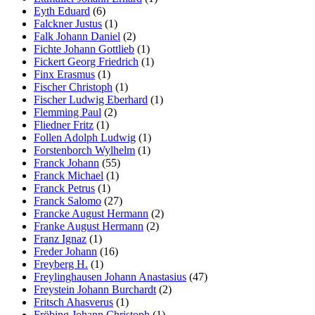
Eyth Eduard
(6)
Falckner Justus
(1)
Falk Johann Daniel
(2)
Fichte Johann Gottlieb
(1)
Fickert Georg Friedrich
(1)
Finx Erasmus
(1)
Fischer Christoph
(1)
Fischer Ludwig Eberhard
(1)
Flemming Paul
(2)
Fliedner Fritz
(1)
Follen Adolph Ludwig
(1)
Forstenborch Wylhelm
(1)
Franck Johann
(55)
Franck Michael
(1)
Franck Petrus
(1)
Franck Salomo
(27)
Francke August Hermann
(2)
Franke August Hermann
(2)
Franz Ignaz
(1)
Freder Johann
(16)
Freyberg H.
(1)
Freylinghausen Johann Anastasius
(47)
Freystein Johann Burchardt
(2)
Fritsch Ahasverus
(1)
Fröbing Johann Christoph
(1)