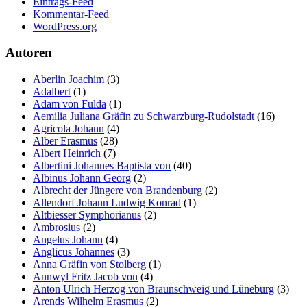
Eintrags-Feed
Kommentar-Feed
WordPress.org
Autoren
Aberlin Joachim
(3)
Adalbert
(1)
Adam von Fulda
(1)
Aemilia Juliana Gräfin zu Schwarzburg-Rudolstadt
(16)
Agricola Johann
(4)
Alber Erasmus
(28)
Albert Heinrich
(7)
Albertini Johannes Baptista von
(40)
Albinus Johann Georg
(2)
Albrecht der Jüngere von Brandenburg
(2)
Allendorf Johann Ludwig Konrad
(1)
Altbiesser Symphorianus
(2)
Ambrosius
(2)
Angelus Johann
(4)
Anglicus Johannes
(3)
Anna Gräfin von Stolberg
(1)
Annwyl Fritz Jacob von
(4)
Anton Ulrich Herzog von Braunschweig und Lüneburg
(3)
Arends Wilhelm Erasmus
(2)