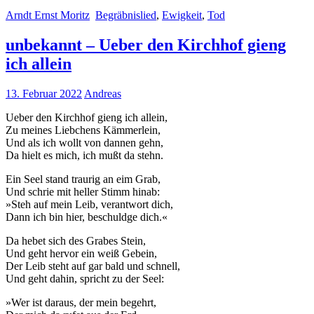
Arndt Ernst Moritz
Begräbnislied
,
Ewigkeit
,
Tod
unbekannt – Ueber den Kirchhof gieng
ich allein
13. Februar 2022
Andreas
Ueber den Kirchhof gieng ich allein,
Zu meines Liebchens Kämmerlein,
Und als ich wollt von dannen gehn,
Da hielt es mich, ich mußt da stehn.
Ein Seel stand traurig an eim Grab,
Und schrie mit heller Stimm hinab:
»Steh auf mein Leib, verantwort dich,
Dann ich bin hier, beschuldge dich.«
Da hebet sich des Grabes Stein,
Und geht hervor ein weiß Gebein,
Der Leib steht auf gar bald und schnell,
Und geht dahin, spricht zu der Seel:
»Wer ist daraus, der mein begehrt,