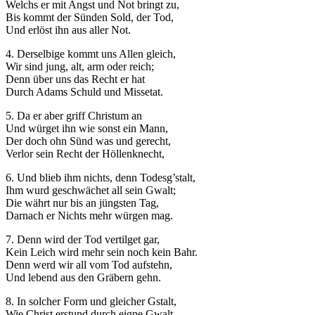
Welchs er mit Angst und Not bringt zu,
Bis kommt der Sünden Sold, der Tod,
Und erlöst ihn aus aller Not.
4. Derselbige kommt uns Allen gleich,
Wir sind jung, alt, arm oder reich;
Denn über uns das Recht er hat
Durch Adams Schuld und Missetat.
5. Da er aber griff Christum an
Und würget ihn wie sonst ein Mann,
Der doch ohn Sünd was und gerecht,
Verlor sein Recht der Höllenknecht,
6. Und blieb ihm nichts, denn Todesg’stalt,
Ihm wurd geschwächet all sein Gwalt;
Die währt nur bis an jüngsten Tag,
Darnach er Nichts mehr würgen mag.
7. Denn wird der Tod vertilget gar,
Kein Leich wird mehr sein noch kein Bahr.
Denn werd wir all vom Tod aufstehn,
Und lebend aus den Gräbern gehn.
8. In solcher Form und gleicher Gstalt,
Wie Christ erstund durch eigne Gwalt,