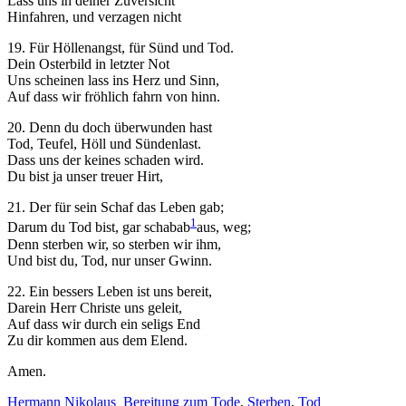
Lass uns in deiner Zuversicht
Hinfahren, und verzagen nicht
19. Für Höllenangst, für Sünd und Tod.
Dein Osterbild in letzter Not
Uns scheinen lass ins Herz und Sinn,
Auf dass wir fröhlich fahrn von hinn.
20. Denn du doch überwunden hast
Tod, Teufel, Höll und Sündenlast.
Dass uns der keines schaden wird.
Du bist ja unser treuer Hirt,
21. Der für sein Schaf das Leben gab;
1
Darum du Tod bist, gar schabab
aus, weg
;
Denn sterben wir, so sterben wir ihm,
Und bist du, Tod, nur unser Gwinn.
22. Ein bessers Leben ist uns bereit,
Darein Herr Christe uns geleit,
Auf dass wir durch ein seligs End
Zu dir kommen aus dem Elend.
Amen.
Hermann Nikolaus
Bereitung zum Tode
,
Sterben
,
Tod