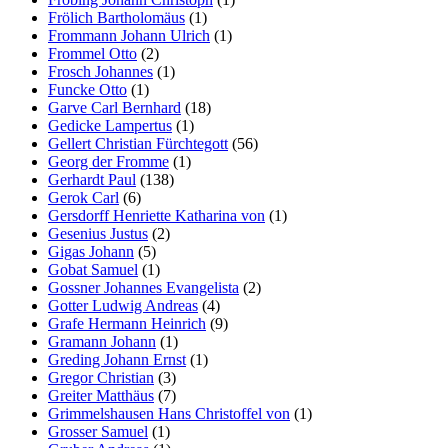
Frölich Bartholomäus
(1)
Frommann Johann Ulrich
(1)
Frommel Otto
(2)
Frosch Johannes
(1)
Funcke Otto
(1)
Garve Carl Bernhard
(18)
Gedicke Lampertus
(1)
Gellert Christian Fürchtegott
(56)
Georg der Fromme
(1)
Gerhardt Paul
(138)
Gerok Carl
(6)
Gersdorff Henriette Katharina von
(1)
Gesenius Justus
(2)
Gigas Johann
(5)
Gobat Samuel
(1)
Gossner Johannes Evangelista
(2)
Gotter Ludwig Andreas
(4)
Grafe Hermann Heinrich
(9)
Gramann Johann
(1)
Greding Johann Ernst
(1)
Gregor Christian
(3)
Greiter Matthäus
(7)
Grimmelshausen Hans Christoffel von
(1)
Grosser Samuel
(1)