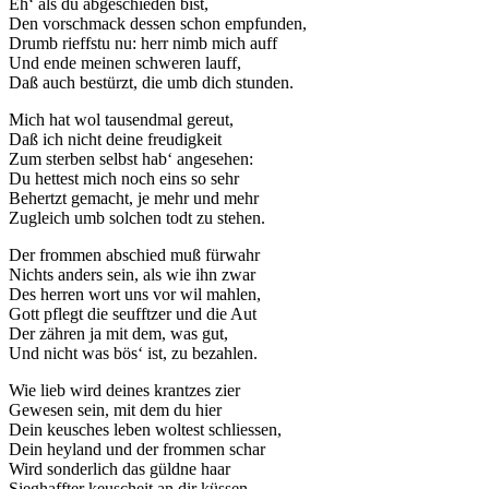
Eh‘ als du abgeschieden bist,
Den vorschmack dessen schon empfunden,
Drumb rieffstu nu: herr nimb mich auff
Und ende meinen schweren lauff,
Daß auch bestürzt, die umb dich stunden.
Mich hat wol tausendmal gereut,
Daß ich nicht deine freudigkeit
Zum sterben selbst hab‘ angesehen:
Du hettest mich noch eins so sehr
Behertzt gemacht, je mehr und mehr
Zugleich umb solchen todt zu stehen.
Der frommen abschied muß fürwahr
Nichts anders sein, als wie ihn zwar
Des herren wort uns vor wil mahlen,
Gott pflegt die seufftzer und die Aut
Der zähren ja mit dem, was gut,
Und nicht was bös‘ ist, zu bezahlen.
Wie lieb wird deines krantzes zier
Gewesen sein, mit dem du hier
Dein keusches leben woltest schliessen,
Dein heyland und der frommen schar
Wird sonderlich das güldne haar
Sieghaffter keuscheit an dir küssen.