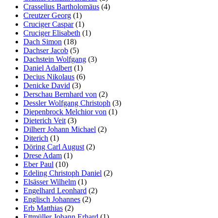
Crasselius Bartholomäus
(4)
Creutzer Georg
(1)
Cruciger Caspar
(1)
Cruciger Elisabeth
(1)
Dach Simon
(18)
Dachser Jacob
(5)
Dachstein Wolfgang
(3)
Daniel Adalbert
(1)
Decius Nikolaus
(6)
Denicke David
(3)
Derschau Bernhard von
(2)
Dessler Wolfgang Christoph
(3)
Diepenbrock Melchior von
(1)
Dieterich Veit
(3)
Dilherr Johann Michael
(2)
Diterich
(1)
Döring Carl August
(2)
Drese Adam
(1)
Eber Paul
(10)
Edeling Christoph Daniel
(2)
Elsässer Wilhelm
(1)
Engelhard Leonhard
(2)
Englisch Johannes
(2)
Erb Matthias
(2)
Ettmüller Johann Erhard
(1)