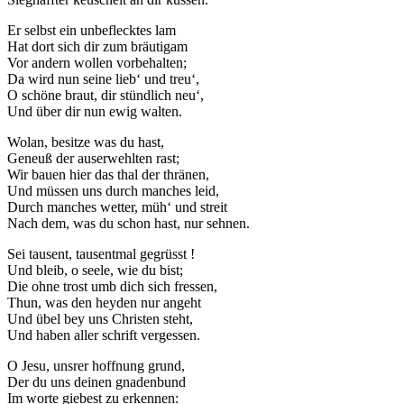
Er selbst ein unbeflecktes lam
Hat dort sich dir zum bräutigam
Vor andern wollen vorbehalten;
Da wird nun seine lieb‘ und treu‘,
O schöne braut, dir stündlich neu‘,
Und über dir nun ewig walten.
Wolan, besitze was du hast,
Geneuß der auserwehlten rast;
Wir bauen hier das thal der thränen,
Und müssen uns durch manches leid,
Durch manches wetter, müh‘ und streit
Nach dem, was du schon hast, nur sehnen.
Sei tausent, tausentmal gegrüsst !
Und bleib, o seele, wie du bist;
Die ohne trost umb dich sich fressen,
Thun, was den heyden nur angeht
Und übel bey uns Christen steht,
Und haben aller schrift vergessen.
O Jesu, unsrer hoffnung grund,
Der du uns deinen gnadenbund
Im worte giebest zu erkennen: