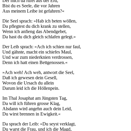
Der mich da rufet aus der Erd,
Bist du es Seele, die vor Jahren
Aus meinem Leibe ist gefahren?«
Die Seel sprach: »Hab ich beten wöllen,
Da pflegtest du dich krank zu stellen,
Wenn ich anfieng das Abendgebet,
Da hast du dich gleich schlafen gelegt.«
Der Leib sprach: »Ach ich schien nur faul,
Und gähnte, macht ein schiefes Maul,
Und war zum niederknien verdrossen,
Denn ich hatt einen Bettgenossen.«
»Ach weh! Ach weh, antwort die Seel,
Daß ich gewesen dein Gesell,
Wovon die Ursach du allein
Darum leid ich die Höllenpein.
Im Thal Josaphat am Jüngsten Tag,
Da will ich führen grosse Klag,
Alsdann wird angehn auch dein Leid,
Du wirst brennen in Ewigkeit.«
Da sprach der Leib: »Du seyst verklagt,
Du warst die Frau, und ich die Magd,