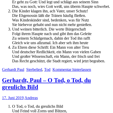
Er geht zu Gott: Und legt und schlägt aus seinem Sinn
Das, was noch, wies Gott weiß, uns überm Haupte schwebet.
Die Kinder klagen ihn, ach Vater, unser Schutz!
Die Ehgenossin läßt die Tränen häufig fließen.
Was Kindeskinder sind, bedenken, was für Nutz
Sie hiebevor gehabt und nun nicht mehr genießen.
Und weinen bitterlich. Die werte Bürgerschaft
Folgt ihrem Haupte nach und gibt ihm das Geleite
Zu seinem Schlafgemach, dahin der Tod ihn rafft
Gleich wie uns allzumal. Ich aber seh ihm heute
Zu Ehren diese Schrift: Ein Mann von alter Treu
Und deutscher Redlichkeit, ein Mann von vielen Gaben
Und großer Wissenschaft, ein Mann, der frisch und frei
Das Recht geschützt, die Stadt regiert, wird jetzt begraben.
Gerhardt Paul
Sterbelied
,
Tod
Kommentar hinterlassen
Gerhardt, Paul – O Tod, o Tod, du
greulichs Bild
17. Juni 2019
Andreas
O Tod, o Tod, du greulichs Bild
Und Feind voll Zorns und Blitzen,