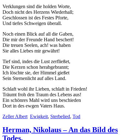
Verklungen sind die holden Worte,
Doch nicht des Herzens Wiederhall;
Geschlossen ist des Festes Pforte,
Und tiefes Schweigen überall.
Noch einen Blick auf all die Gaben,
Die mir der Freunde Hand beschert!
Die treuen Seelen, ach! was haben
Sie alles Liebes mir gewährt!
Tief sind, indes die Lust zerfließet,
Die Kerzen schon herabgebrannt;
Ich löschte sie, der Himmel gießet
Sein Sternenlicht auf alles Land.
Schlaft wohl ihr Lieben, schlaft in Frieden!
Träumt froh den Traum des Lebens aus!
Ein schönres Mahl wird uns beschieden
Dort in des ewgen Vaters Haus.
Zeller Albert
Ewigkeit
,
Sterbelied
,
Tod
Herman, Nikolaus – An das Bild des
Todes.