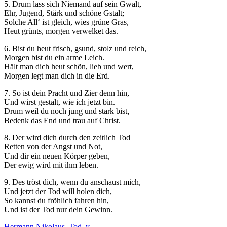
5. Drum lass sich Niemand auf sein Gwalt,
Ehr, Jugend, Stärk und schöne Gstalt;
Solche All‘ ist gleich, wies grüne Gras,
Heut grünts, morgen verwelket das.
6. Bist du heut frisch, gsund, stolz und reich,
Morgen bist du ein arme Leich.
Hält man dich heut schön, lieb und wert,
Morgen legt man dich in die Erd.
7. So ist dein Pracht und Zier denn hin,
Und wirst gestalt, wie ich jetzt bin.
Drum weil du noch jung und stark bist,
Bedenk das End und trau auf Christ.
8. Der wird dich durch den zeitlich Tod
Retten von der Angst und Not,
Und dir ein neuen Körper geben,
Der ewig wird mit ihm leben.
9. Des tröst dich, wenn du anschaust mich,
Und jetzt der Tod will holen dich,
So kannst du fröhlich fahren hin,
Und ist der Tod nur dein Gewinn.
Hermann Nikolaus
Tod
,
v