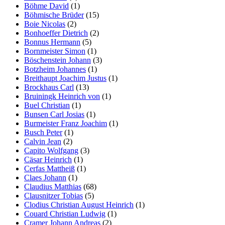
Böhme David
(1)
Böhmische Brüder
(15)
Boie Nicolas
(2)
Bonhoeffer Dietrich
(2)
Bonnus Hermann
(5)
Bornmeister Simon
(1)
Böschenstein Johann
(3)
Botzheim Johannes
(1)
Breithaupt Joachim Justus
(1)
Brockhaus Carl
(13)
Bruiningk Heinrich von
(1)
Buel Christian
(1)
Bunsen Carl Josias
(1)
Burmeister Franz Joachim
(1)
Busch Peter
(1)
Calvin Jean
(2)
Capito Wolfgang
(3)
Cäsar Heinrich
(1)
Cerfas Mattheiß
(1)
Claes Johann
(1)
Claudius Matthias
(68)
Clausnitzer Tobias
(5)
Clodius Christian August Heinrich
(1)
Couard Christian Ludwig
(1)
Cramer Johann Andreas
(2)