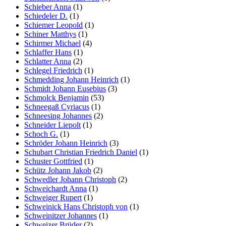
Schieber Anna
(1)
Schiedeler D.
(1)
Schiemer Leopold
(1)
Schiner Matthys
(1)
Schirmer Michael
(4)
Schlaffer Hans
(1)
Schlatter Anna
(2)
Schlegel Friedrich
(1)
Schmedding Johann Heinrich
(1)
Schmidt Johann Eusebius
(3)
Schmolck Benjamin
(53)
Schneegaß Cyriacus
(1)
Schneesing Johannes
(2)
Schneider Liepolt
(1)
Schoch G.
(1)
Schröder Johann Heinrich
(3)
Schubart Christian Friedrich Daniel
(1)
Schuster Gottfried
(1)
Schütz Johann Jakob
(2)
Schwedler Johann Christoph
(2)
Schweichardt Anna
(1)
Schweiger Rupert
(1)
Schweinick Hans Christoph von
(1)
Schweinitzer Johannes
(1)
Schweizer Brüder
(2)