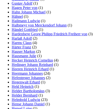
Gustav Adolf
(1)
Hagen Peter von
(1)
Hahn Johann Michael
(1)
Hähnel
(1)
Hailmann Ludwig
(1)
Halbmeyr von Merckendorf Johann
(1)
Händel Gottfried
(1)
Hardenberg Georg Philipp Friedrich Freiherr von
(3)
Harlaß Adolf
(2)
Harms Claus
(4)
Härter Franz
(2)
Hauser Markus
(2)
Hausmann Julie
(1)
Hecker Heinrich Cornelius
(4)
Hedinger Johann Reinhard
(1)
Heeren Heinrich Erhard
(1)
Heermann Johannes
(24)
Hefentreger Johannes
(2)
Hegenwalt Erhard
(1)
Held Heinrich
(1)
Helder Bartholomäus
(3)
Helder Bernhard
(1)
Helmbold Ludwig
(23)
Hense Johann Daniel
(1)
Hensel Luise
(1)