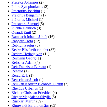
Piscator Johannes
(2)
Pollio Symphorianus
(2)
Praetorius Joachim
(1)
Prätorius Benjamin
(1)
Prätorius Michael
(1)
Preiswerk Samuel
(5)
Puchta Heinrich
(3)
Quandt Emil
(2)
Rambach Johann Jakob
(16)
Rappard Dora
(12)
Rebhun Paulus
(3)
Recke Elisabeth von der
(37)
Redern Hedwig von
(11)
Reimann Georg
(1)
Reissner Adam
(4)
Reit Franziska Barbara
(1)
Renaud
(1)
Rerau E. J.
(1)
Reuschmar Jacob
(1)
Reuß zu Köstritz Eleonore Fürstin
(2)
Rhegius Urbanus
(1)
Richter Christian Friedrich
(4)
Rieger Magdalena Sibylla
(5)
Rinckart Martin
(39)
Ringwaldt Bartholomäus
(65)