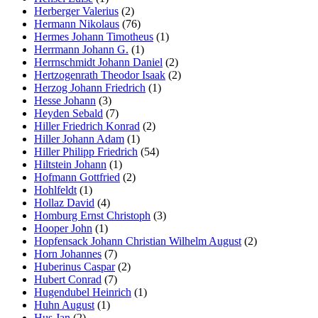
Herberger Valerius
(2)
Hermann Nikolaus
(76)
Hermes Johann Timotheus
(1)
Herrmann Johann G.
(1)
Herrnschmidt Johann Daniel
(2)
Hertzogenrath Theodor Isaak
(2)
Herzog Johann Friedrich
(1)
Hesse Johann
(3)
Heyden Sebald
(7)
Hiller Friedrich Konrad
(2)
Hiller Johann Adam
(1)
Hiller Philipp Friedrich
(54)
Hiltstein Johann
(1)
Hofmann Gottfried
(2)
Hohlfeldt
(1)
Hollaz David
(4)
Homburg Ernst Christoph
(3)
Hooper John
(1)
Hopfensack Johann Christian Wilhelm August
(2)
Horn Johannes
(7)
Huberinus Caspar
(2)
Hubert Conrad
(7)
Hugendubel Heinrich
(1)
Huhn August
(1)
Hus Jan
(2)