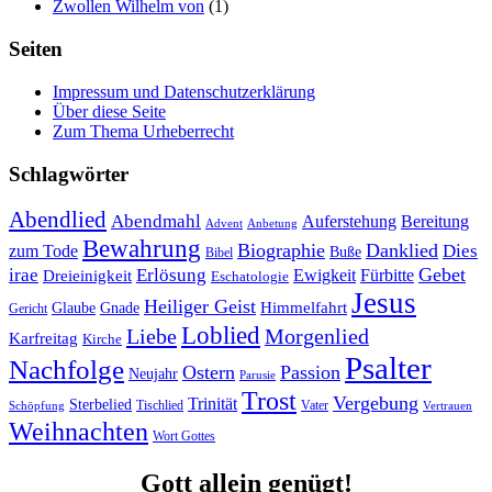
Zwollen Wilhelm von
(1)
Seiten
Impressum und Datenschutzerklärung
Über diese Seite
Zum Thema Urheberrecht
Schlagwörter
Abendlied
Abendmahl
Bereitung
Auferstehung
Advent
Anbetung
Bewahrung
Biographie
Danklied
zum Tode
Dies
Buße
Bibel
Gebet
irae
Erlösung
Ewigkeit
Fürbitte
Dreieinigkeit
Eschatologie
Jesus
Heiliger Geist
Himmelfahrt
Glaube
Gnade
Gericht
Loblied
Liebe
Morgenlied
Karfreitag
Kirche
Psalter
Nachfolge
Ostern
Passion
Neujahr
Parusie
Trost
Vergebung
Trinität
Sterbelied
Tischlied
Vater
Vertrauen
Schöpfung
Weihnachten
Wort Gottes
Gott allein genügt!