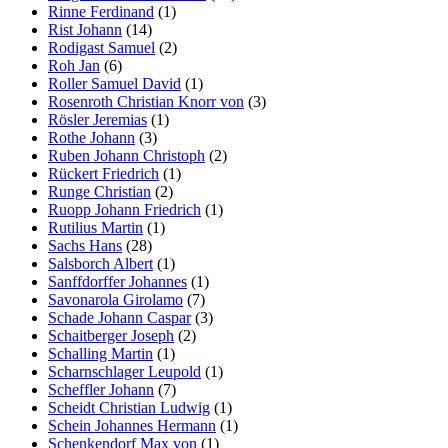
Rinne Ferdinand
(1)
Rist Johann
(14)
Rodigast Samuel
(2)
Roh Jan
(6)
Roller Samuel David
(1)
Rosenroth Christian Knorr von
(3)
Rösler Jeremias
(1)
Rothe Johann
(3)
Ruben Johann Christoph
(2)
Rückert Friedrich
(1)
Runge Christian
(2)
Ruopp Johann Friedrich
(1)
Rutilius Martin
(1)
Sachs Hans
(28)
Salsborch Albert
(1)
Sanffdorffer Johannes
(1)
Savonarola Girolamo
(7)
Schade Johann Caspar
(3)
Schaitberger Joseph
(2)
Schalling Martin
(1)
Scharnschlager Leupold
(1)
Scheffler Johann
(7)
Scheidt Christian Ludwig
(1)
Schein Johannes Hermann
(1)
Schenkendorf Max von
(1)