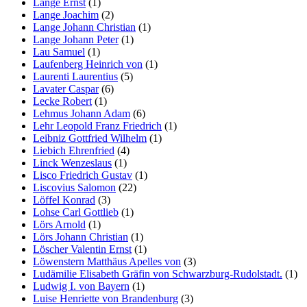
Lange Ernst
(1)
Lange Joachim
(2)
Lange Johann Christian
(1)
Lange Johann Peter
(1)
Lau Samuel
(1)
Laufenberg Heinrich von
(1)
Laurenti Laurentius
(5)
Lavater Caspar
(6)
Lecke Robert
(1)
Lehmus Johann Adam
(6)
Lehr Leopold Franz Friedrich
(1)
Leibniz Gottfried Wilhelm
(1)
Liebich Ehrenfried
(4)
Linck Wenzeslaus
(1)
Lisco Friedrich Gustav
(1)
Liscovius Salomon
(22)
Löffel Konrad
(3)
Lohse Carl Gottlieb
(1)
Lörs Arnold
(1)
Lörs Johann Christian
(1)
Löscher Valentin Ernst
(1)
Löwenstern Matthäus Apelles von
(3)
Ludämilie Elisabeth Gräfin von Schwarzburg-Rudolstadt.
(1)
Ludwig I. von Bayern
(1)
Luise Henriette von Brandenburg
(3)