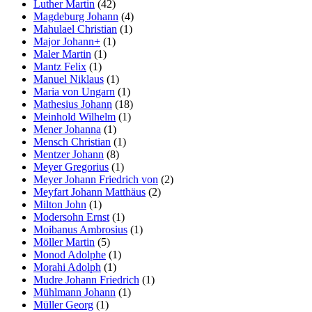
Luther Martin
(42)
Magdeburg Johann
(4)
Mahulael Christian
(1)
Major Johann+
(1)
Maler Martin
(1)
Mantz Felix
(1)
Manuel Niklaus
(1)
Maria von Ungarn
(1)
Mathesius Johann
(18)
Meinhold Wilhelm
(1)
Mener Johanna
(1)
Mensch Christian
(1)
Mentzer Johann
(8)
Meyer Gregorius
(1)
Meyer Johann Friedrich von
(2)
Meyfart Johann Matthäus
(2)
Milton John
(1)
Modersohn Ernst
(1)
Moibanus Ambrosius
(1)
Möller Martin
(5)
Monod Adolphe
(1)
Morahi Adolph
(1)
Mudre Johann Friedrich
(1)
Mühlmann Johann
(1)
Müller Georg
(1)