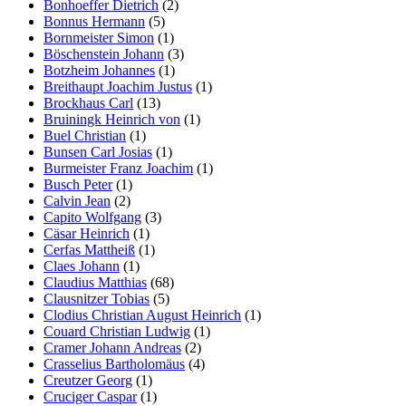
Bonhoeffer Dietrich
(2)
Bonnus Hermann
(5)
Bornmeister Simon
(1)
Böschenstein Johann
(3)
Botzheim Johannes
(1)
Breithaupt Joachim Justus
(1)
Brockhaus Carl
(13)
Bruiningk Heinrich von
(1)
Buel Christian
(1)
Bunsen Carl Josias
(1)
Burmeister Franz Joachim
(1)
Busch Peter
(1)
Calvin Jean
(2)
Capito Wolfgang
(3)
Cäsar Heinrich
(1)
Cerfas Mattheiß
(1)
Claes Johann
(1)
Claudius Matthias
(68)
Clausnitzer Tobias
(5)
Clodius Christian August Heinrich
(1)
Couard Christian Ludwig
(1)
Cramer Johann Andreas
(2)
Crasselius Bartholomäus
(4)
Creutzer Georg
(1)
Cruciger Caspar
(1)