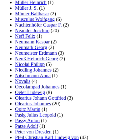
Müller Heinrich
(1)
Müller J. S.
(1)
Münter Balthasar
(2)
Musculus Wolfgang
(6)
Nachtenhöfer Caspar F.
(2)
Neander Joachim
(20)
Neff Felix
(1)
Neumann Kaspar
(2)
Neumark Georg
(2)
Neumeister Erdmann
(3)
Neuß Heinrich Georg
(2)
Nicolai Philipp
(5)
Niedling Johannes
(2)
Nitschmann Anna
(1)
Novalis
(4)
Oecolampad Johannes
(1)
Oeler Ludewig
(8)
Olearius Johann Gottfried
(3)
Olearius Johannes
(20)
Opitz Martin
(1)
Pasig Julius Leopold
(1)
Passy Anton
(1)
Patze Adolf
(1)
Peter von Dresden
(1)
Pfeil Christian Karl Ludwig von
(43)