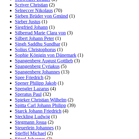
Scriver Christian
(2)
Selneccer Nikolaus
(70)
Sieben Brüder von Gmünd
(1)
Sieber Justus
(1)
Siegfried Johann
(1)
Silberrad Marie Clara von
(3)
Silbert Johann Peter
(1)
Singh Saddhu Sundhar
(1)
Solius Christophorus
(1)
Sophie Königin von Dänemark
(1)
Spangenberg August Gottlieb
(3)
Spangenberg Cyriakus
(5)
Spangenberg Johannes
(13)
Spee Friedrich
(2)
Spener Philipp Jakob
(1)
Spengler Lazarus
(4)
Speratus Paul
(32)
Spieker Christian Wilhelm
(2)
Spitta Carl Johann Philipp
(39)
Starck Johann Friedrich
(4)
Steckling Ludwig
(1)
Stegmann Josua
(2)
Steuerlein Johannes
(1)
Stieffel Michael
(2)
Stigel Johannes
(2)