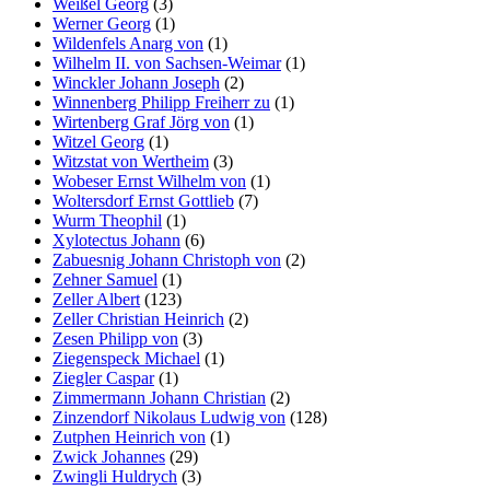
Weißel Georg
(3)
Werner Georg
(1)
Wildenfels Anarg von
(1)
Wilhelm II. von Sachsen-Weimar
(1)
Winckler Johann Joseph
(2)
Winnenberg Philipp Freiherr zu
(1)
Wirtenberg Graf Jörg von
(1)
Witzel Georg
(1)
Witzstat von Wertheim
(3)
Wobeser Ernst Wilhelm von
(1)
Woltersdorf Ernst Gottlieb
(7)
Wurm Theophil
(1)
Xylotectus Johann
(6)
Zabuesnig Johann Christoph von
(2)
Zehner Samuel
(1)
Zeller Albert
(123)
Zeller Christian Heinrich
(2)
Zesen Philipp von
(3)
Ziegenspeck Michael
(1)
Ziegler Caspar
(1)
Zimmermann Johann Christian
(2)
Zinzendorf Nikolaus Ludwig von
(128)
Zutphen Heinrich von
(1)
Zwick Johannes
(29)
Zwingli Huldrych
(3)