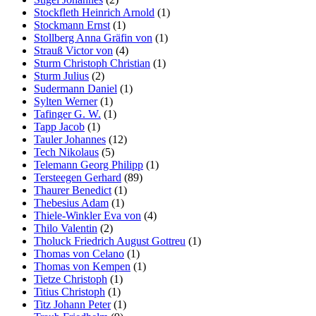
Stockfleth Heinrich Arnold
(1)
Stockmann Ernst
(1)
Stollberg Anna Gräfin von
(1)
Strauß Victor von
(4)
Sturm Christoph Christian
(1)
Sturm Julius
(2)
Sudermann Daniel
(1)
Sylten Werner
(1)
Tafinger G. W.
(1)
Tapp Jacob
(1)
Tauler Johannes
(12)
Tech Nikolaus
(5)
Telemann Georg Philipp
(1)
Tersteegen Gerhard
(89)
Thaurer Benedict
(1)
Thebesius Adam
(1)
Thiele-Winkler Eva von
(4)
Thilo Valentin
(2)
Tholuck Friedrich August Gottreu
(1)
Thomas von Celano
(1)
Thomas von Kempen
(1)
Tietze Christoph
(1)
Titius Christoph
(1)
Titz Johann Peter
(1)