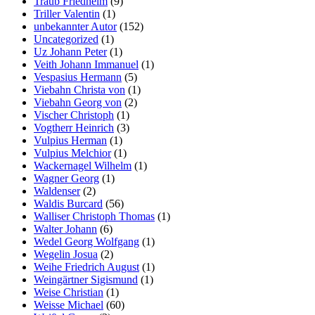
Traub Friedhelm
(9)
Triller Valentin
(1)
unbekannter Autor
(152)
Uncategorized
(1)
Uz Johann Peter
(1)
Veith Johann Immanuel
(1)
Vespasius Hermann
(5)
Viebahn Christa von
(1)
Viebahn Georg von
(2)
Vischer Christoph
(1)
Vogtherr Heinrich
(3)
Vulpius Herman
(1)
Vulpius Melchior
(1)
Wackernagel Wilhelm
(1)
Wagner Georg
(1)
Waldenser
(2)
Waldis Burcard
(56)
Walliser Christoph Thomas
(1)
Walter Johann
(6)
Wedel Georg Wolfgang
(1)
Wegelin Josua
(2)
Weihe Friedrich August
(1)
Weingärtner Sigismund
(1)
Weise Christian
(1)
Weisse Michael
(60)