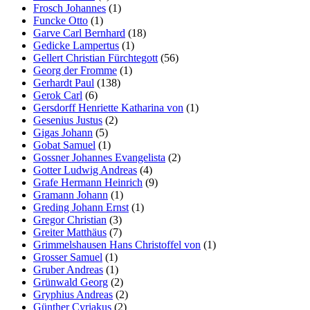
Frosch Johannes
(1)
Funcke Otto
(1)
Garve Carl Bernhard
(18)
Gedicke Lampertus
(1)
Gellert Christian Fürchtegott
(56)
Georg der Fromme
(1)
Gerhardt Paul
(138)
Gerok Carl
(6)
Gersdorff Henriette Katharina von
(1)
Gesenius Justus
(2)
Gigas Johann
(5)
Gobat Samuel
(1)
Gossner Johannes Evangelista
(2)
Gotter Ludwig Andreas
(4)
Grafe Hermann Heinrich
(9)
Gramann Johann
(1)
Greding Johann Ernst
(1)
Gregor Christian
(3)
Greiter Matthäus
(7)
Grimmelshausen Hans Christoffel von
(1)
Grosser Samuel
(1)
Gruber Andreas
(1)
Grünwald Georg
(2)
Gryphius Andreas
(2)
Günther Cyriakus
(2)