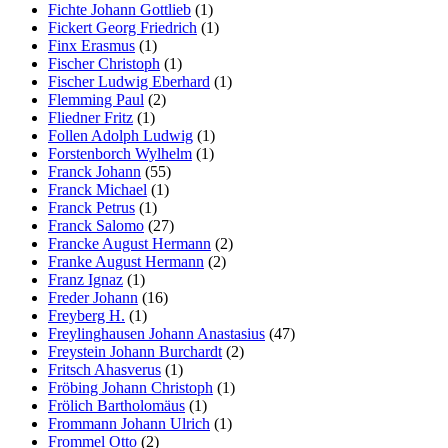
Fichte Johann Gottlieb
(1)
Fickert Georg Friedrich
(1)
Finx Erasmus
(1)
Fischer Christoph
(1)
Fischer Ludwig Eberhard
(1)
Flemming Paul
(2)
Fliedner Fritz
(1)
Follen Adolph Ludwig
(1)
Forstenborch Wylhelm
(1)
Franck Johann
(55)
Franck Michael
(1)
Franck Petrus
(1)
Franck Salomo
(27)
Francke August Hermann
(2)
Franke August Hermann
(2)
Franz Ignaz
(1)
Freder Johann
(16)
Freyberg H.
(1)
Freylinghausen Johann Anastasius
(47)
Freystein Johann Burchardt
(2)
Fritsch Ahasverus
(1)
Fröbing Johann Christoph
(1)
Frölich Bartholomäus
(1)
Frommann Johann Ulrich
(1)
Frommel Otto
(2)