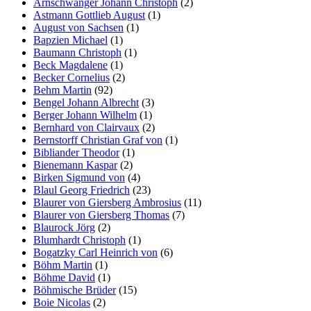
Arnschwanger Johann Christoph
(2)
Astmann Gottlieb August
(1)
August von Sachsen
(1)
Bapzien Michael
(1)
Baumann Christoph
(1)
Beck Magdalene
(1)
Becker Cornelius
(2)
Behm Martin
(92)
Bengel Johann Albrecht
(3)
Berger Johann Wilhelm
(1)
Bernhard von Clairvaux
(2)
Bernstorff Christian Graf von
(1)
Bibliander Theodor
(1)
Bienemann Kaspar
(2)
Birken Sigmund von
(4)
Blaul Georg Friedrich
(23)
Blaurer von Giersberg Ambrosius
(11)
Blaurer von Giersberg Thomas
(7)
Blaurock Jörg
(2)
Blumhardt Christoph
(1)
Bogatzky Carl Heinrich von
(6)
Böhm Martin
(1)
Böhme David
(1)
Böhmische Brüder
(15)
Boie Nicolas
(2)