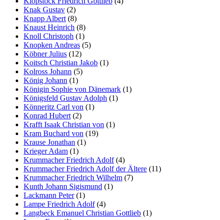
Klopstock Friedrich Gottlieb
(4)
Knak Gustav
(2)
Knapp Albert
(8)
Knaust Heinrich
(8)
Knoll Christoph
(1)
Knopken Andreas
(5)
Köbner Julius
(12)
Koitsch Christian Jakob
(1)
Kolross Johann
(5)
König Johann
(1)
Königin Sophie von Dänemark
(1)
Königsfeld Gustav Adolph
(1)
Könneritz Carl von
(1)
Konrad Hubert
(2)
Krafft Isaak Christian von
(1)
Kram Buchard von
(19)
Krause Jonathan
(1)
Krieger Adam
(1)
Krummacher Friedrich Adolf
(4)
Krummacher Friedrich Adolf der Ältere
(11)
Krummacher Friedrich Wilhelm
(7)
Kunth Johann Sigismund
(1)
Lackmann Peter
(1)
Lampe Friedrich Adolf
(4)
Langbeck Emanuel Christian Gottlieb
(1)