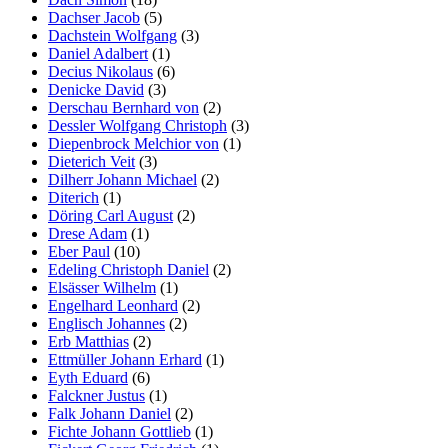
Dachser Jacob
(5)
Dachstein Wolfgang
(3)
Daniel Adalbert
(1)
Decius Nikolaus
(6)
Denicke David
(3)
Derschau Bernhard von
(2)
Dessler Wolfgang Christoph
(3)
Diepenbrock Melchior von
(1)
Dieterich Veit
(3)
Dilherr Johann Michael
(2)
Diterich
(1)
Döring Carl August
(2)
Drese Adam
(1)
Eber Paul
(10)
Edeling Christoph Daniel
(2)
Elsässer Wilhelm
(1)
Engelhard Leonhard
(2)
Englisch Johannes
(2)
Erb Matthias
(2)
Ettmüller Johann Erhard
(1)
Eyth Eduard
(6)
Falckner Justus
(1)
Falk Johann Daniel
(2)
Fichte Johann Gottlieb
(1)