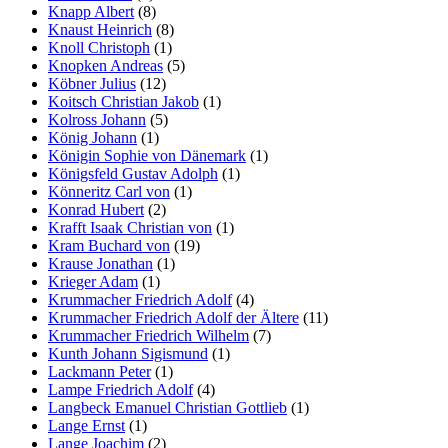
Knapp Albert
(8)
Knaust Heinrich
(8)
Knoll Christoph
(1)
Knopken Andreas
(5)
Köbner Julius
(12)
Koitsch Christian Jakob
(1)
Kolross Johann
(5)
König Johann
(1)
Königin Sophie von Dänemark
(1)
Königsfeld Gustav Adolph
(1)
Könneritz Carl von
(1)
Konrad Hubert
(2)
Krafft Isaak Christian von
(1)
Kram Buchard von
(19)
Krause Jonathan
(1)
Krieger Adam
(1)
Krummacher Friedrich Adolf
(4)
Krummacher Friedrich Adolf der Ältere
(11)
Krummacher Friedrich Wilhelm
(7)
Kunth Johann Sigismund
(1)
Lackmann Peter
(1)
Lampe Friedrich Adolf
(4)
Langbeck Emanuel Christian Gottlieb
(1)
Lange Ernst
(1)
Lange Joachim
(2)