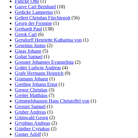
Funcke Otto
(1)
Garve Carl Bernhard
(18)
Gedicke Lampertus
(1)
Gellert Christian Fürchtegott
(56)
Georg der Fromme
(1)
Gerhardt Paul
(138)
Gerok Carl
(6)
Gersdorff Henriette Katharina von
(1)
Gesenius Justus
(2)
Gigas Johann
(5)
Gobat Samuel
(1)
Gossner Johannes Evangelista
(2)
Gotter Ludwig Andreas
(4)
Grafe Hermann Heinrich
(9)
Gramann Johann
(1)
Greding Johann Ernst
(1)
Gregor Christian
(3)
Greiter Matthäus
(7)
Grimmelshausen Hans Christoffel von
(1)
Grosser Samuel
(1)
Gruber Andreas
(1)
Grünwald Georg
(2)
Gryphius Andreas
(2)
Günther Cyriakus
(2)
Gustav Adolf
(1)