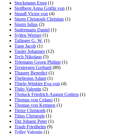
Stockmann Ernst
(1)
Stollberg Anna Gräfin von
(1)
Strauß Victor von
(4)
Sturm Christoph Christian
(1)
Sturm Julius
(2)
Sudermann Daniel
(1)
Sylten Werner
(1)
Tafinger G. W.
(1)
Tapp Jacob
(1)
Tauler Johannes
(12)
Tech Nikolaus
(5)
Telemann Georg Philipp
(1)
Tersteegen Gerhard
(89)
Thaurer Benedict
(1)
Thebesius Adam
(1)
Thiele-Winkler Eva von
(4)
Thilo Valentin
(2)
Tholuck Friedrich August Gottreu
(1)
Thomas von Celano
(1)
Thomas von Kempen
(1)
Tietze Christoph
(1)
Titius Christoph
(1)
Titz Johann Peter
(1)
Traub Friedhelm
(9)
Triller Valentin
(1)