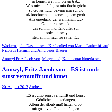
in keinen weg mir bieten tratz.
Was mich anficht, ist min flucht gricht
zu Gottes huld, bekenn min schuld
uß brochnem und zerschlagnem gmüt.
Alls ungelück, der wält falsch tück
Gott mir zuschick:
das sol min morgenopffer syn
in solchem schyn
stell all min sach zu syner gut.
Wackernagel – Das deutsche Kirchenlied von Martin Luther bis auf
Nicolaus Herman und Ambrosius Blaurer
Annwyl Fritz Jacob von
Morgenlied
Kommentar hinterlassen
Annwyl, Fritz Jacob von – ES ist umb
sunst vernunfft und kunst
20. August 2013
Andreas
ES ist umb sunst vernunfft und kunst,
Göttliche huld zerlangen,
Allein der gloub muß halten drob,
mit gnad von Gott empfangen.