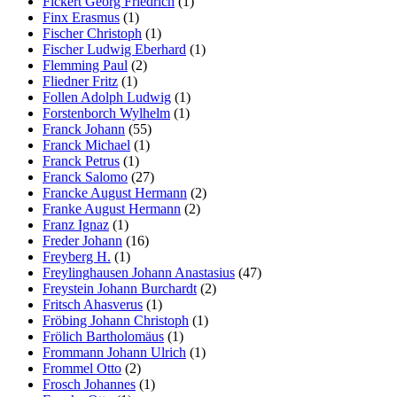
Fickert Georg Friedrich
(1)
Finx Erasmus
(1)
Fischer Christoph
(1)
Fischer Ludwig Eberhard
(1)
Flemming Paul
(2)
Fliedner Fritz
(1)
Follen Adolph Ludwig
(1)
Forstenborch Wylhelm
(1)
Franck Johann
(55)
Franck Michael
(1)
Franck Petrus
(1)
Franck Salomo
(27)
Francke August Hermann
(2)
Franke August Hermann
(2)
Franz Ignaz
(1)
Freder Johann
(16)
Freyberg H.
(1)
Freylinghausen Johann Anastasius
(47)
Freystein Johann Burchardt
(2)
Fritsch Ahasverus
(1)
Fröbing Johann Christoph
(1)
Frölich Bartholomäus
(1)
Frommann Johann Ulrich
(1)
Frommel Otto
(2)
Frosch Johannes
(1)