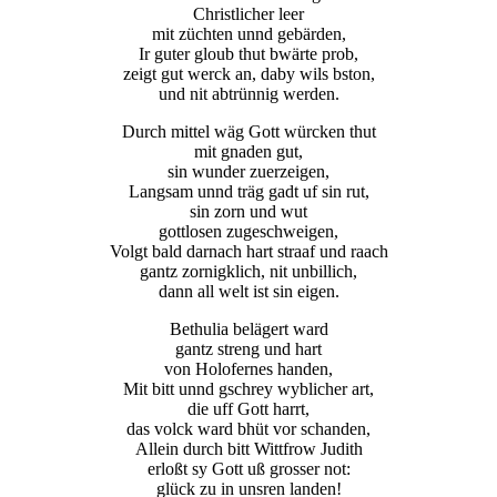
Christlicher leer
mit züchten unnd gebärden,
Ir guter gloub thut bwärte prob,
zeigt gut werck an, daby wils bston,
und nit abtrünnig werden.
Durch mittel wäg Gott würcken thut
mit gnaden gut,
sin wunder zuerzeigen,
Langsam unnd träg gadt uf sin rut,
sin zorn und wut
gottlosen zugeschweigen,
Volgt bald darnach hart straaf und raach
gantz zornigklich, nit unbillich,
dann all welt ist sin eigen.
Bethulia belägert ward
gantz streng und hart
von Holofernes handen,
Mit bitt unnd gschrey wyblicher art,
die uff Gott harrt,
das volck ward bhüt vor schanden,
Allein durch bitt Wittfrow Judith
erloßt sy Gott uß grosser not:
glück zu in unsren landen!