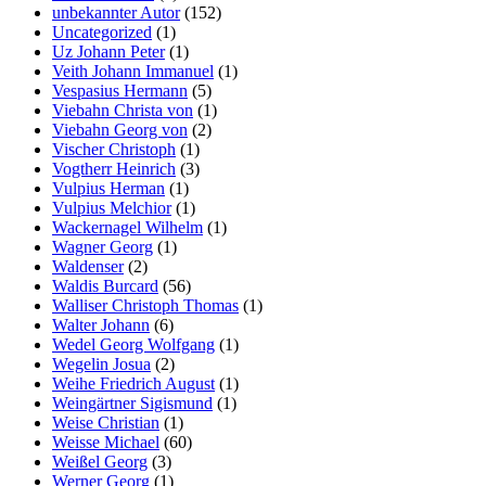
unbekannter Autor
(152)
Uncategorized
(1)
Uz Johann Peter
(1)
Veith Johann Immanuel
(1)
Vespasius Hermann
(5)
Viebahn Christa von
(1)
Viebahn Georg von
(2)
Vischer Christoph
(1)
Vogtherr Heinrich
(3)
Vulpius Herman
(1)
Vulpius Melchior
(1)
Wackernagel Wilhelm
(1)
Wagner Georg
(1)
Waldenser
(2)
Waldis Burcard
(56)
Walliser Christoph Thomas
(1)
Walter Johann
(6)
Wedel Georg Wolfgang
(1)
Wegelin Josua
(2)
Weihe Friedrich August
(1)
Weingärtner Sigismund
(1)
Weise Christian
(1)
Weisse Michael
(60)
Weißel Georg
(3)
Werner Georg
(1)