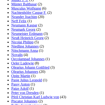
Münter Balthasar
(2)
Musculus Wolfgang
(6)
Nachtenhöfer Caspar F.
(2)
Neander Joachim
(20)
Neff Felix
(1)
Neumann Kaspar
(2)
Neumark Georg
(2)
Neumeister Erdmann
(3)
Neuß Heinrich Georg
(2)
Nicolai Philipp
(5)
Niedling Johannes
(2)
Nitschmann Anna
(1)
Novalis
(4)
Oecolampad Johannes
(1)
Oeler Ludewig
(8)
Olearius Johann Gottfried
(3)
Olearius Johannes
(20)
Opitz Martin
(1)
Pasig Julius Leopold
(1)
Passy Anton
(1)
Patze Adolf
(1)
Peter von Dresden
(1)
Pfeil Christian Karl Ludwig von
(43)
Piscator Johannes
(2)