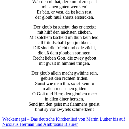
Wär den nit hat, der kumpt zu spaat
mit sinen guten wercken!
Er bätt, er vast, da ist kein rast,
der gloub muß shertz erstercken.
Der gloub ist gneigt, das er erzeigt
mit hilff den nächsten zlieben,
Mit sölchem bscheid im thun kein leid,
all fründschafft gen jm üben.
Diß sind die frücht und edle zücht,
die uß dem glouben springen:
Recht lieben Gott, die zwey gebott
mit gwalt in himmel tringen.
Der gloub allein macht gwüßne rein,
gebiert den rechten friden,
Sunst wie man thu, so ist kein ru
in allen menschen gliden.
O Gott und Herr, den glouben meer
in allen diner hertzen,
Send jnn den geist mit flammens gneist,
bhüt sy vor zwyfels schmertzen!
Wackernagel – Das deutsche Kirchenlied von Martin Luther bis auf
Nicolaus Herman und Ambrosius Blaurer