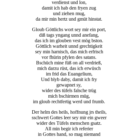
verdienst und lon,
damit ich hab den fryen zug
und ziehen mug,
da mir min hertz und gmüt hinstat.
Gloub Göttlichs wort sey mir ein port,
diß tags yngang unnd anefang,
das ich im glouben vest mög bston.
Göttlich warheit unnd grechtigkeit
sey min harnisch, das mich erfrisch
vor fhürin pfylen des satans.
Bschüch mine füß on all verdrieß,
mich darzu rüst, das ich erwüsch
im frid das Euangelium,
Und blyb daby, damit ich fry
gewapnet sy,
wider des tüfels falsche trüg
mich bschirmen müg,
im gloub rechtfertig werd und frumb.
Der helm des heils, hoffnung jrs theils,
sschwert Gottes leer sey mir ein gweer
wider des Tüfels menschen gsatz.
All min begir ich referier
in Gottes hand, so mag niemand