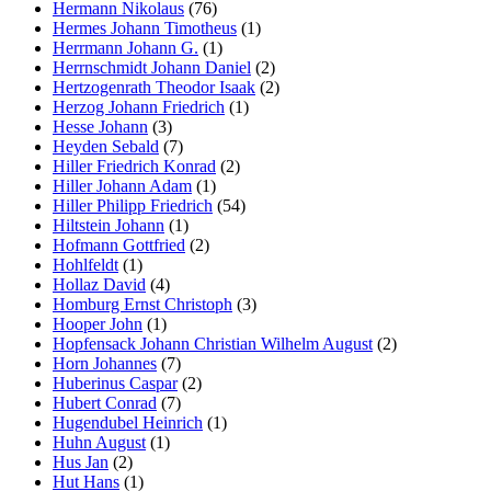
Hermann Nikolaus
(76)
Hermes Johann Timotheus
(1)
Herrmann Johann G.
(1)
Herrnschmidt Johann Daniel
(2)
Hertzogenrath Theodor Isaak
(2)
Herzog Johann Friedrich
(1)
Hesse Johann
(3)
Heyden Sebald
(7)
Hiller Friedrich Konrad
(2)
Hiller Johann Adam
(1)
Hiller Philipp Friedrich
(54)
Hiltstein Johann
(1)
Hofmann Gottfried
(2)
Hohlfeldt
(1)
Hollaz David
(4)
Homburg Ernst Christoph
(3)
Hooper John
(1)
Hopfensack Johann Christian Wilhelm August
(2)
Horn Johannes
(7)
Huberinus Caspar
(2)
Hubert Conrad
(7)
Hugendubel Heinrich
(1)
Huhn August
(1)
Hus Jan
(2)
Hut Hans
(1)