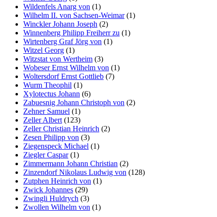
Wildenfels Anarg von
(1)
Wilhelm II. von Sachsen-Weimar
(1)
Winckler Johann Joseph
(2)
Winnenberg Philipp Freiherr zu
(1)
Wirtenberg Graf Jörg von
(1)
Witzel Georg
(1)
Witzstat von Wertheim
(3)
Wobeser Ernst Wilhelm von
(1)
Woltersdorf Ernst Gottlieb
(7)
Wurm Theophil
(1)
Xylotectus Johann
(6)
Zabuesnig Johann Christoph von
(2)
Zehner Samuel
(1)
Zeller Albert
(123)
Zeller Christian Heinrich
(2)
Zesen Philipp von
(3)
Ziegenspeck Michael
(1)
Ziegler Caspar
(1)
Zimmermann Johann Christian
(2)
Zinzendorf Nikolaus Ludwig von
(128)
Zutphen Heinrich von
(1)
Zwick Johannes
(29)
Zwingli Huldrych
(3)
Zwollen Wilhelm von
(1)