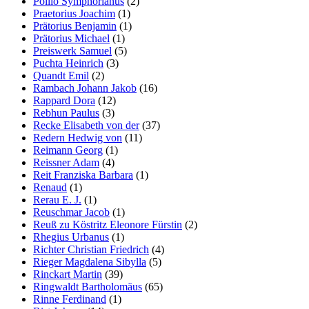
Pollio Symphorianus
(2)
Praetorius Joachim
(1)
Prätorius Benjamin
(1)
Prätorius Michael
(1)
Preiswerk Samuel
(5)
Puchta Heinrich
(3)
Quandt Emil
(2)
Rambach Johann Jakob
(16)
Rappard Dora
(12)
Rebhun Paulus
(3)
Recke Elisabeth von der
(37)
Redern Hedwig von
(11)
Reimann Georg
(1)
Reissner Adam
(4)
Reit Franziska Barbara
(1)
Renaud
(1)
Rerau E. J.
(1)
Reuschmar Jacob
(1)
Reuß zu Köstritz Eleonore Fürstin
(2)
Rhegius Urbanus
(1)
Richter Christian Friedrich
(4)
Rieger Magdalena Sibylla
(5)
Rinckart Martin
(39)
Ringwaldt Bartholomäus
(65)
Rinne Ferdinand
(1)