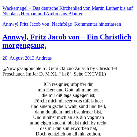
Wackernagel – Das deutsche Kirchenlied von Martin Luther bis auf
Nicolaus Herman und Ambrosius Blaurer
Annwyl Fritz Jacob von
Nachfolge
Kommentar hinterlassen
Annwyl, Fritz Jacob von – Ein Christlich
morgengsang.
20. August 2013
Andreas
(„Nüw gsangbüchle rc. Getruckt zuo Zürych by Christoffel
Froschauer, Im Jar D. M.XL,“ in 8°, Seite CXCVIII.)
ICh resignier, ufopffer dir,
min Herr und Gott, all mine not,
die mir diß tags zugegen ist;
Förcht mich nit seer vors tüfels heer
und sinem gschell, wält, sünd und hell,
dann du allein mein bschirmer bist,
Und nimbst mich an als din vogtman
unnd eigen knecht, bhalst mich by recht,
das mir din sun erworben hat,
Doch gentzlich on all min zuthon,