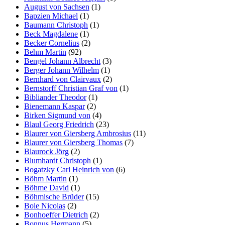
August von Sachsen
(1)
Bapzien Michael
(1)
Baumann Christoph
(1)
Beck Magdalene
(1)
Becker Cornelius
(2)
Behm Martin
(92)
Bengel Johann Albrecht
(3)
Berger Johann Wilhelm
(1)
Bernhard von Clairvaux
(2)
Bernstorff Christian Graf von
(1)
Bibliander Theodor
(1)
Bienemann Kaspar
(2)
Birken Sigmund von
(4)
Blaul Georg Friedrich
(23)
Blaurer von Giersberg Ambrosius
(11)
Blaurer von Giersberg Thomas
(7)
Blaurock Jörg
(2)
Blumhardt Christoph
(1)
Bogatzky Carl Heinrich von
(6)
Böhm Martin
(1)
Böhme David
(1)
Böhmische Brüder
(15)
Boie Nicolas
(2)
Bonhoeffer Dietrich
(2)
Bonnus Hermann
(5)