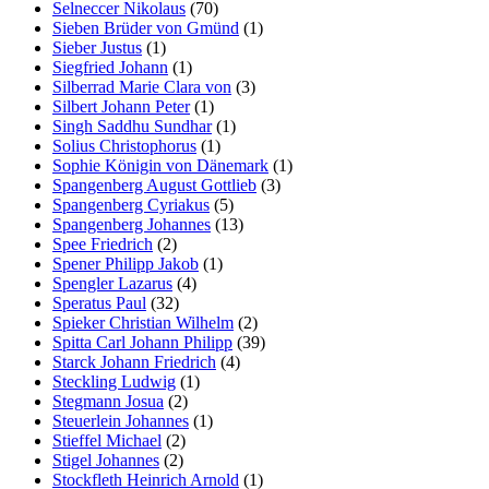
Selneccer Nikolaus
(70)
Sieben Brüder von Gmünd
(1)
Sieber Justus
(1)
Siegfried Johann
(1)
Silberrad Marie Clara von
(3)
Silbert Johann Peter
(1)
Singh Saddhu Sundhar
(1)
Solius Christophorus
(1)
Sophie Königin von Dänemark
(1)
Spangenberg August Gottlieb
(3)
Spangenberg Cyriakus
(5)
Spangenberg Johannes
(13)
Spee Friedrich
(2)
Spener Philipp Jakob
(1)
Spengler Lazarus
(4)
Speratus Paul
(32)
Spieker Christian Wilhelm
(2)
Spitta Carl Johann Philipp
(39)
Starck Johann Friedrich
(4)
Steckling Ludwig
(1)
Stegmann Josua
(2)
Steuerlein Johannes
(1)
Stieffel Michael
(2)
Stigel Johannes
(2)
Stockfleth Heinrich Arnold
(1)