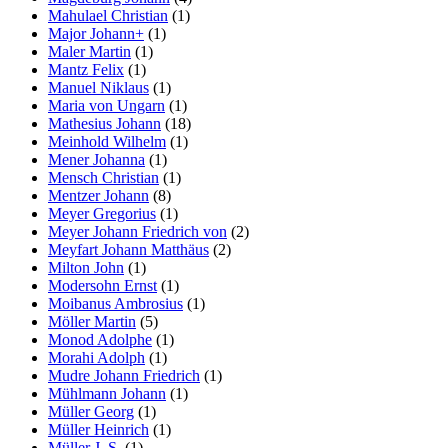
Mahulael Christian
(1)
Major Johann+
(1)
Maler Martin
(1)
Mantz Felix
(1)
Manuel Niklaus
(1)
Maria von Ungarn
(1)
Mathesius Johann
(18)
Meinhold Wilhelm
(1)
Mener Johanna
(1)
Mensch Christian
(1)
Mentzer Johann
(8)
Meyer Gregorius
(1)
Meyer Johann Friedrich von
(2)
Meyfart Johann Matthäus
(2)
Milton John
(1)
Modersohn Ernst
(1)
Moibanus Ambrosius
(1)
Möller Martin
(5)
Monod Adolphe
(1)
Morahi Adolph
(1)
Mudre Johann Friedrich
(1)
Mühlmann Johann
(1)
Müller Georg
(1)
Müller Heinrich
(1)
Müller J. S.
(1)