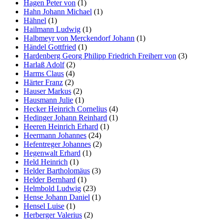
Hagen Peter von
(1)
Hahn Johann Michael
(1)
Hähnel
(1)
Hailmann Ludwig
(1)
Halbmeyr von Merckendorf Johann
(1)
Händel Gottfried
(1)
Hardenberg Georg Philipp Friedrich Freiherr von
(3)
Harlaß Adolf
(2)
Harms Claus
(4)
Härter Franz
(2)
Hauser Markus
(2)
Hausmann Julie
(1)
Hecker Heinrich Cornelius
(4)
Hedinger Johann Reinhard
(1)
Heeren Heinrich Erhard
(1)
Heermann Johannes
(24)
Hefentreger Johannes
(2)
Hegenwalt Erhard
(1)
Held Heinrich
(1)
Helder Bartholomäus
(3)
Helder Bernhard
(1)
Helmbold Ludwig
(23)
Hense Johann Daniel
(1)
Hensel Luise
(1)
Herberger Valerius
(2)