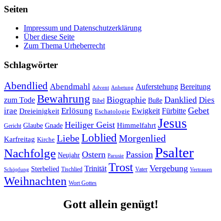
Seiten
Impressum und Datenschutzerklärung
Über diese Seite
Zum Thema Urheberrecht
Schlagwörter
Abendlied
Abendmahl
Bereitung
Auferstehung
Advent
Anbetung
Bewahrung
Biographie
Danklied
zum Tode
Dies
Buße
Bibel
Gebet
irae
Erlösung
Ewigkeit
Fürbitte
Dreieinigkeit
Eschatologie
Jesus
Heiliger Geist
Himmelfahrt
Glaube
Gnade
Gericht
Loblied
Liebe
Morgenlied
Karfreitag
Kirche
Psalter
Nachfolge
Ostern
Passion
Neujahr
Parusie
Trost
Vergebung
Trinität
Sterbelied
Tischlied
Vater
Vertrauen
Schöpfung
Weihnachten
Wort Gottes
Gott allein genügt!