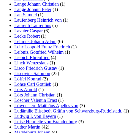
Lange Johann Christian
(1)
Lange Johann Peter
(1)
Lau Samuel
(1)
Laufenberg Heinrich von
(1)
Laurenti Laurentius
(5)
Lavater Caspar
(6)
Lecke Robert
(1)
Lehmus Johann Adam
(6)
Lehr Leopold Franz Friedrich
(1)
Leibniz Gottfried Wilhelm
(1)
Liebich Ehrenfried
(4)
Linck Wenzeslaus
(1)
Lisco Friedrich Gustav
(1)
Liscovius Salomon
(22)
Löffel Konrad
(3)
Lohse Carl Gottlieb
(1)
Lörs Arnold
(1)
Lörs Johann Christian
(1)
Löscher Valentin Ernst
(1)
Löwenstern Matthäus Apelles von
(3)
Ludämilie Elisabeth Gräfin von Schwarzburg-Rudolstadt.
(1)
Ludwig I. von Bayern
(1)
Luise Henriette von Brandenburg
(3)
Luther Martin
(42)
Magdeburg Johann
(4)