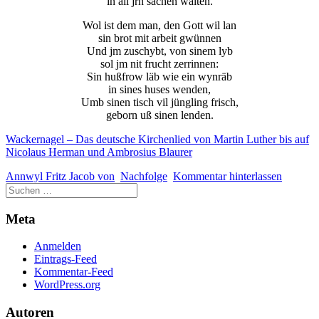
in all jrn sachen walten.
Wol ist dem man, den Gott wil lan
sin brot mit arbeit gwünnen
Und jm zuschybt, von sinem lyb
sol jm nit frucht zerrinnen:
Sin hußfrow läb wie ein wynräb
in sines huses wenden,
Umb sinen tisch vil jüngling frisch,
geborn uß sinen lenden.
Wackernagel – Das deutsche Kirchenlied von Martin Luther bis auf
Nicolaus Herman und Ambrosius Blaurer
Annwyl Fritz Jacob von
Nachfolge
Kommentar hinterlassen
Meta
Anmelden
Eintrags-Feed
Kommentar-Feed
WordPress.org
Autoren