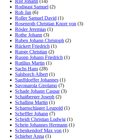
Rist Johann
(14)
Rodigast Samuel
(2)
Roh Jan
(6)
Roller Samuel David
(1)
Rosenroth Christian Knorr von
(3)
Rösler Jeremias
(1)
Rothe Johann
(3)
Ruben Johann Christoph
(2)
Rückert Friedrich
(1)
Runge Christian
(2)
Ruopp Johann Friedrich
(1)
Rutilius Martin
(1)
Sachs Hans
(28)
Salsborch Albert
(1)
Sanffdorffer Johannes
(1)
Savonarola Girolamo
(7)
Schade Johann Caspar
(3)
Schaitberger Joseph
(2)
Schalling Martin
(1)
Scharnschlager Leupold
(1)
Scheffler Johann
(7)
Scheidt Christian Ludwig
(1)
Schein Johannes Hermann
(1)
Schenkendorf Max von
(1)
Schieber Anna
(1)