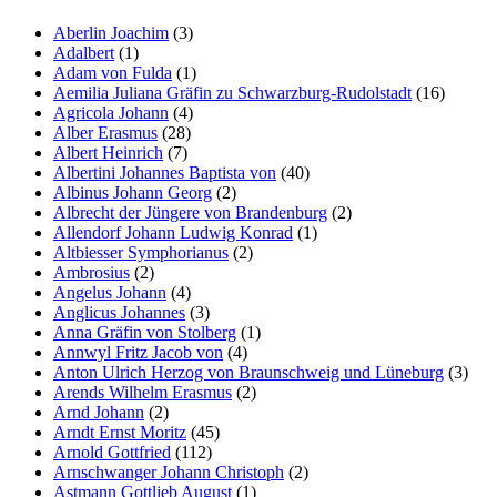
Aberlin Joachim
(3)
Adalbert
(1)
Adam von Fulda
(1)
Aemilia Juliana Gräfin zu Schwarzburg-Rudolstadt
(16)
Agricola Johann
(4)
Alber Erasmus
(28)
Albert Heinrich
(7)
Albertini Johannes Baptista von
(40)
Albinus Johann Georg
(2)
Albrecht der Jüngere von Brandenburg
(2)
Allendorf Johann Ludwig Konrad
(1)
Altbiesser Symphorianus
(2)
Ambrosius
(2)
Angelus Johann
(4)
Anglicus Johannes
(3)
Anna Gräfin von Stolberg
(1)
Annwyl Fritz Jacob von
(4)
Anton Ulrich Herzog von Braunschweig und Lüneburg
(3)
Arends Wilhelm Erasmus
(2)
Arnd Johann
(2)
Arndt Ernst Moritz
(45)
Arnold Gottfried
(112)
Arnschwanger Johann Christoph
(2)
Astmann Gottlieb August
(1)