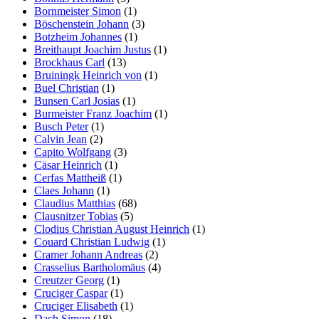
Bornmeister Simon
(1)
Böschenstein Johann
(3)
Botzheim Johannes
(1)
Breithaupt Joachim Justus
(1)
Brockhaus Carl
(13)
Bruiningk Heinrich von
(1)
Buel Christian
(1)
Bunsen Carl Josias
(1)
Burmeister Franz Joachim
(1)
Busch Peter
(1)
Calvin Jean
(2)
Capito Wolfgang
(3)
Cäsar Heinrich
(1)
Cerfas Mattheiß
(1)
Claes Johann
(1)
Claudius Matthias
(68)
Clausnitzer Tobias
(5)
Clodius Christian August Heinrich
(1)
Couard Christian Ludwig
(1)
Cramer Johann Andreas
(2)
Crasselius Bartholomäus
(4)
Creutzer Georg
(1)
Cruciger Caspar
(1)
Cruciger Elisabeth
(1)
Dach Simon
(18)