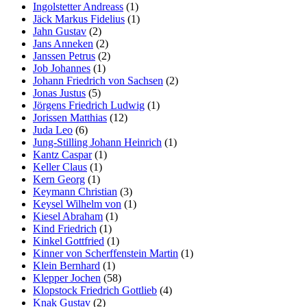
Ingolstetter Andreass
(1)
Jäck Markus Fidelius
(1)
Jahn Gustav
(2)
Jans Anneken
(2)
Janssen Petrus
(2)
Job Johannes
(1)
Johann Friedrich von Sachsen
(2)
Jonas Justus
(5)
Jörgens Friedrich Ludwig
(1)
Jorissen Matthias
(12)
Juda Leo
(6)
Jung-Stilling Johann Heinrich
(1)
Kantz Caspar
(1)
Keller Claus
(1)
Kern Georg
(1)
Keymann Christian
(3)
Keysel Wilhelm von
(1)
Kiesel Abraham
(1)
Kind Friedrich
(1)
Kinkel Gottfried
(1)
Kinner von Scherffenstein Martin
(1)
Klein Bernhard
(1)
Klepper Jochen
(58)
Klopstock Friedrich Gottlieb
(4)
Knak Gustav
(2)