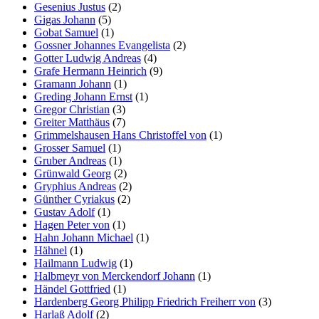
Gesenius Justus
(2)
Gigas Johann
(5)
Gobat Samuel
(1)
Gossner Johannes Evangelista
(2)
Gotter Ludwig Andreas
(4)
Grafe Hermann Heinrich
(9)
Gramann Johann
(1)
Greding Johann Ernst
(1)
Gregor Christian
(3)
Greiter Matthäus
(7)
Grimmelshausen Hans Christoffel von
(1)
Grosser Samuel
(1)
Gruber Andreas
(1)
Grünwald Georg
(2)
Gryphius Andreas
(2)
Günther Cyriakus
(2)
Gustav Adolf
(1)
Hagen Peter von
(1)
Hahn Johann Michael
(1)
Hähnel
(1)
Hailmann Ludwig
(1)
Halbmeyr von Merckendorf Johann
(1)
Händel Gottfried
(1)
Hardenberg Georg Philipp Friedrich Freiherr von
(3)
Harlaß Adolf
(2)