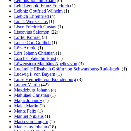
Lehmus Johann Adam
(6)
Lehr Leopold Franz Friedrich
(1)
Leibniz Gottfried Wilhelm
(1)
Liebich Ehrenfried
(4)
Linck Wenzeslaus
(1)
Lisco Friedrich Gustav
(1)
Liscovius Salomon
(22)
Löffel Konrad
(3)
Lohse Carl Gottlieb
(1)
Lörs Arnold
(1)
Lörs Johann Christian
(1)
Löscher Valentin Ernst
(1)
Löwenstern Matthäus Apelles von
(3)
Ludämilie Elisabeth Gräfin von Schwarzburg-Rudolstadt.
(1)
Ludwig I. von Bayern
(1)
Luise Henriette von Brandenburg
(3)
Luther Martin
(42)
Magdeburg Johann
(4)
Mahulael Christian
(1)
Major Johann+
(1)
Maler Martin
(1)
Mantz Felix
(1)
Manuel Niklaus
(1)
Maria von Ungarn
(1)
Mathesius Johann
(18)