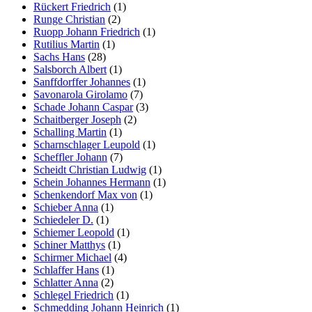
Rückert Friedrich
(1)
Runge Christian
(2)
Ruopp Johann Friedrich
(1)
Rutilius Martin
(1)
Sachs Hans
(28)
Salsborch Albert
(1)
Sanffdorffer Johannes
(1)
Savonarola Girolamo
(7)
Schade Johann Caspar
(3)
Schaitberger Joseph
(2)
Schalling Martin
(1)
Scharnschlager Leupold
(1)
Scheffler Johann
(7)
Scheidt Christian Ludwig
(1)
Schein Johannes Hermann
(1)
Schenkendorf Max von
(1)
Schieber Anna
(1)
Schiedeler D.
(1)
Schiemer Leopold
(1)
Schiner Matthys
(1)
Schirmer Michael
(4)
Schlaffer Hans
(1)
Schlatter Anna
(2)
Schlegel Friedrich
(1)
Schmedding Johann Heinrich
(1)