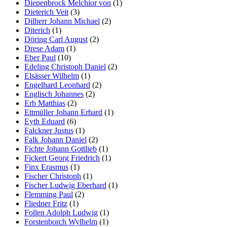
Diepenbrock Melchior von
(1)
Dieterich Veit
(3)
Dilherr Johann Michael
(2)
Diterich
(1)
Döring Carl August
(2)
Drese Adam
(1)
Eber Paul
(10)
Edeling Christoph Daniel
(2)
Elsässer Wilhelm
(1)
Engelhard Leonhard
(2)
Englisch Johannes
(2)
Erb Matthias
(2)
Ettmüller Johann Erhard
(1)
Eyth Eduard
(6)
Falckner Justus
(1)
Falk Johann Daniel
(2)
Fichte Johann Gottlieb
(1)
Fickert Georg Friedrich
(1)
Finx Erasmus
(1)
Fischer Christoph
(1)
Fischer Ludwig Eberhard
(1)
Flemming Paul
(2)
Fliedner Fritz
(1)
Follen Adolph Ludwig
(1)
Forstenborch Wylhelm
(1)