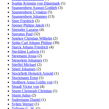
Sophie Königin von Dänemark
(1)
Spangenberg August Gottlieb
(3)
Spangenberg Cyriakus
(5)
Spangenberg Johannes
(13)
Spee Friedrich
(2)
Spener Philipp Jakob
(1)
Spengler Lazarus
(4)
Speratus Paul
(32)
Spieker Christian Wilhelm
(2)
Spitta Carl Johann Philipp
(39)
Starck Johann Friedrich
(4)
Steckling Ludwig
(1)
Stegmann Josua
(2)
Steuerlein Johannes
(1)
Stieffel Michael
(2)
Stigel Johannes
(2)
Stockfleth Heinrich Arnold
(1)
Stockmann Ernst
(1)
Stollberg Anna Gräfin von
(1)
Strauß Victor von
(4)
Sturm Christoph Christian
(1)
Sturm Julius
(2)
Sudermann Daniel
(1)
Sylten Werner
(1)
Tafinger G. W.
(1)