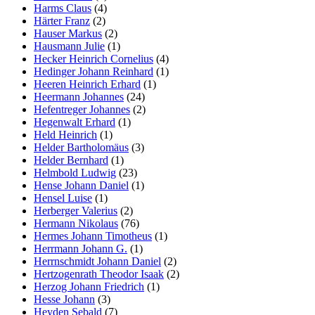
Harms Claus
(4)
Härter Franz
(2)
Hauser Markus
(2)
Hausmann Julie
(1)
Hecker Heinrich Cornelius
(4)
Hedinger Johann Reinhard
(1)
Heeren Heinrich Erhard
(1)
Heermann Johannes
(24)
Hefentreger Johannes
(2)
Hegenwalt Erhard
(1)
Held Heinrich
(1)
Helder Bartholomäus
(3)
Helder Bernhard
(1)
Helmbold Ludwig
(23)
Hense Johann Daniel
(1)
Hensel Luise
(1)
Herberger Valerius
(2)
Hermann Nikolaus
(76)
Hermes Johann Timotheus
(1)
Herrmann Johann G.
(1)
Herrnschmidt Johann Daniel
(2)
Hertzogenrath Theodor Isaak
(2)
Herzog Johann Friedrich
(1)
Hesse Johann
(3)
Heyden Sebald
(7)