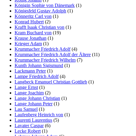
Königin Sophie von Dänemark
(1)
Königsfeld Gustav Adolph
(1)
Könneritz Carl von
(1)
Konrad Hubert
(2)
Krafft Isaak Christian von
(1)
Kram Buchard von
(19)
Krause Jonathan
(1)
Krieger Adam
(1)
Krummacher Friedrich Adolf
(4)
Krummacher Friedrich Adolf der Ältere
(11)
Krummacher Friedrich Wilhelm
(7)
Kunth Johann Sigismund
(1)
Lackmann Peter
(1)
Lampe Friedrich Adolf
(4)
Langbeck Emanuel Christian Gottlieb
(1)
Lange Ernst
(1)
Lange Joachim
(2)
Lange Johann Christian
(1)
Lange Johann Peter
(1)
Lau Samuel
(1)
Laufenberg Heinrich von
(1)
Laurenti Laurentius
(5)
Lavater Caspar
(6)
Lecke Robert
(1)