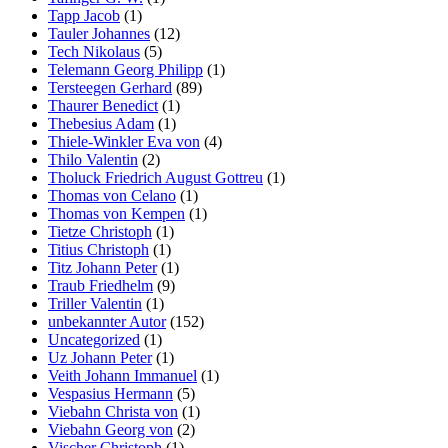
Tapp Jacob
(1)
Tauler Johannes
(12)
Tech Nikolaus
(5)
Telemann Georg Philipp
(1)
Tersteegen Gerhard
(89)
Thaurer Benedict
(1)
Thebesius Adam
(1)
Thiele-Winkler Eva von
(4)
Thilo Valentin
(2)
Tholuck Friedrich August Gottreu
(1)
Thomas von Celano
(1)
Thomas von Kempen
(1)
Tietze Christoph
(1)
Titius Christoph
(1)
Titz Johann Peter
(1)
Traub Friedhelm
(9)
Triller Valentin
(1)
unbekannter Autor
(152)
Uncategorized
(1)
Uz Johann Peter
(1)
Veith Johann Immanuel
(1)
Vespasius Hermann
(5)
Viebahn Christa von
(1)
Viebahn Georg von
(2)
Vischer Christoph
(1)