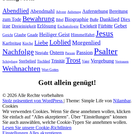
Abendlied
Abendmahl
Bereitung
Auferstehung
Advent
Anbetung
Bewahrung
Biographie
Danklied
zum Tode
Dies
Buße
Bibel
Gebet
irae
Erlösung
Ewigkeit
Fürbitte
Dreieinigkeit
Eschatologie
Jesus
Heiliger Geist
Himmelfahrt
Glaube
Gnade
Gericht
Loblied
Liebe
Morgenlied
Karfreitag
Kirche
Psalter
Nachfolge
Ostern
Passion
Neujahr
Parusie
Trost
Vergebung
Trinität
Sterbelied
Tischlied
Vater
Vertrauen
Schöpfung
Weihnachten
Wort Gottes
Gott allein genügt!
© 2026 Alle Rechte vorbehalten
Stolz präsentiert von WordPress
|
Theme: Simple Life von
Nilambar
.
Cookies
Wir verwenden Cookies. Wenn Sie diese annehmen wollen, klicken
Sie einfach auf "Alles akzeptieren". Über "Einstellungen" können
Sie auch auswählen, welche Cookie-Typen Sie annehmen wollen.
Lesen Sie unsere Cookie-Richtlinien
Einstellungen
Alles akzeptieren