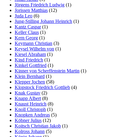
Jörgens Friedrich Ludwig
(1)
Jorissen Matthias
(12)
Juda Leo
(6)
Jung-Stilling Johann Heinrich
(1)
Kantz Caspar
(1)
Keller Claus
(1)
Kern Georg
(1)
Keymann Christian
(3)
Keysel Wilhelm von
(1)
Kiesel Abraham
(1)
Kind Friedrich
(1)
Kinkel Gottfried
(1)
Kinner von Scherffenstein Martin
(1)
Klein Bernhard
(1)
Klepper Jochen
(58)
Klopstock Friedrich Gottlieb
(4)
Knak Gustav
(2)
Knapp Albert
(8)
Knaust Heinrich
(8)
Knoll Christoph
(1)
Knopken Andreas
(5)
Köbner Julius
(12)
Koitsch Christian Jakob
(1)
Kolross Johann
(5)
König Johann
(1)