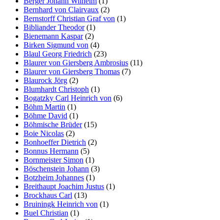
Berger Johann Wilhelm
(1)
Bernhard von Clairvaux
(2)
Bernstorff Christian Graf von
(1)
Bibliander Theodor
(1)
Bienemann Kaspar
(2)
Birken Sigmund von
(4)
Blaul Georg Friedrich
(23)
Blaurer von Giersberg Ambrosius
(11)
Blaurer von Giersberg Thomas
(7)
Blaurock Jörg
(2)
Blumhardt Christoph
(1)
Bogatzky Carl Heinrich von
(6)
Böhm Martin
(1)
Böhme David
(1)
Böhmische Brüder
(15)
Boie Nicolas
(2)
Bonhoeffer Dietrich
(2)
Bonnus Hermann
(5)
Bornmeister Simon
(1)
Böschenstein Johann
(3)
Botzheim Johannes
(1)
Breithaupt Joachim Justus
(1)
Brockhaus Carl
(13)
Bruiningk Heinrich von
(1)
Buel Christian
(1)