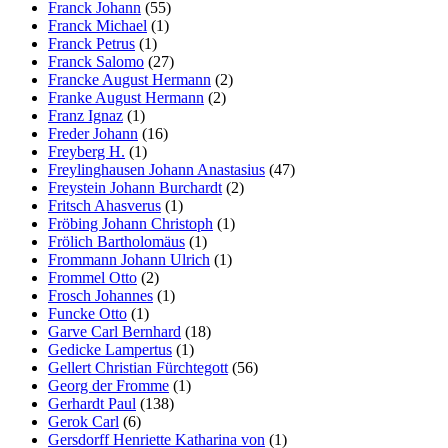
Franck Johann
(55)
Franck Michael
(1)
Franck Petrus
(1)
Franck Salomo
(27)
Francke August Hermann
(2)
Franke August Hermann
(2)
Franz Ignaz
(1)
Freder Johann
(16)
Freyberg H.
(1)
Freylinghausen Johann Anastasius
(47)
Freystein Johann Burchardt
(2)
Fritsch Ahasverus
(1)
Fröbing Johann Christoph
(1)
Frölich Bartholomäus
(1)
Frommann Johann Ulrich
(1)
Frommel Otto
(2)
Frosch Johannes
(1)
Funcke Otto
(1)
Garve Carl Bernhard
(18)
Gedicke Lampertus
(1)
Gellert Christian Fürchtegott
(56)
Georg der Fromme
(1)
Gerhardt Paul
(138)
Gerok Carl
(6)
Gersdorff Henriette Katharina von
(1)