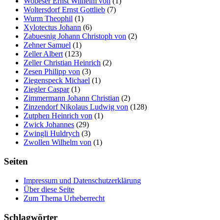
Wobeser Ernst Wilhelm von
(1)
Woltersdorf Ernst Gottlieb
(7)
Wurm Theophil
(1)
Xylotectus Johann
(6)
Zabuesnig Johann Christoph von
(2)
Zehner Samuel
(1)
Zeller Albert
(123)
Zeller Christian Heinrich
(2)
Zesen Philipp von
(3)
Ziegenspeck Michael
(1)
Ziegler Caspar
(1)
Zimmermann Johann Christian
(2)
Zinzendorf Nikolaus Ludwig von
(128)
Zutphen Heinrich von
(1)
Zwick Johannes
(29)
Zwingli Huldrych
(3)
Zwollen Wilhelm von
(1)
Seiten
Impressum und Datenschutzerklärung
Über diese Seite
Zum Thema Urheberrecht
Schlagwörter