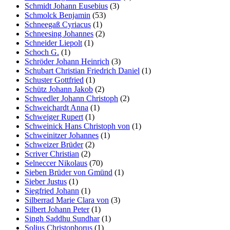
Schmidt Johann Eusebius
(3)
Schmolck Benjamin
(53)
Schneegaß Cyriacus
(1)
Schneesing Johannes
(2)
Schneider Liepolt
(1)
Schoch G.
(1)
Schröder Johann Heinrich
(3)
Schubart Christian Friedrich Daniel
(1)
Schuster Gottfried
(1)
Schütz Johann Jakob
(2)
Schwedler Johann Christoph
(2)
Schweichardt Anna
(1)
Schweiger Rupert
(1)
Schweinick Hans Christoph von
(1)
Schweinitzer Johannes
(1)
Schweizer Brüder
(2)
Scriver Christian
(2)
Selneccer Nikolaus
(70)
Sieben Brüder von Gmünd
(1)
Sieber Justus
(1)
Siegfried Johann
(1)
Silberrad Marie Clara von
(3)
Silbert Johann Peter
(1)
Singh Saddhu Sundhar
(1)
Solius Christophorus
(1)