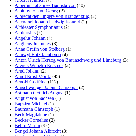
Albertini Johannes Baptista von
(40)
Albinus Johann Georg
(2)
Albrecht der Jüngere von Brandenburg
(2)
Allendorf Johann Ludwig Konrad
(1)
Altbiesser Symphorianus
(2)
Ambrosius
(2)
Angelus Johann
(4)
Anglicus Johannes
(3)
Anna Gräfin von Stolberg
(1)
Annwyl Fritz Jacob von
(4)
Anton Ulrich Herzog von Braunschweig und Lüneburg
(3)
Arends Wilhelm Erasmus
(2)
Arnd Johann
(2)
Arndt Ernst Moritz
(45)
Arnold Gottfried
(112)
Arnschwanger Johann Christoph
(2)
Astmann Gottlieb August
(1)
August von Sachsen
(1)
Bapzien Michael
(1)
Baumann Christoph
(1)
Beck Magdalene
(1)
Becker Cornelius
(2)
Behm Martin
(92)
Bengel Johann Albrecht
(3)