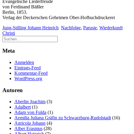
Evangelische Liederfreude
von Ferdinand Bäßler
Berlin, 1853.
Verlag der Deckerschen Geheimen Ober-Hofbuchdruckerei
Jung-Stilling Johann Heinrich
Nachfolge
,
Parusie
,
Wiederkunft
Christi
Meta
Anmelden
Eintrags-Feed
Kommentar-Feed
WordPress.org
Autoren
Aberlin Joachim
(3)
Adalbert
(1)
Adam von Fulda
(1)
Aemilia Juliana Gräfin zu Schwarzburg-Rudolstadt
(16)
Agricola Johann
(4)
Alber Erasmus
(28)
Albert Heinrich
(7)