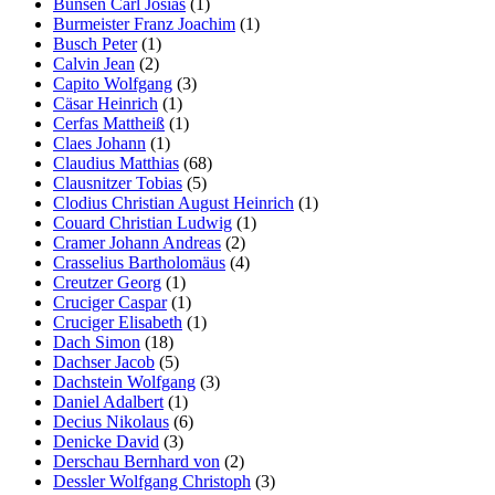
Bunsen Carl Josias
(1)
Burmeister Franz Joachim
(1)
Busch Peter
(1)
Calvin Jean
(2)
Capito Wolfgang
(3)
Cäsar Heinrich
(1)
Cerfas Mattheiß
(1)
Claes Johann
(1)
Claudius Matthias
(68)
Clausnitzer Tobias
(5)
Clodius Christian August Heinrich
(1)
Couard Christian Ludwig
(1)
Cramer Johann Andreas
(2)
Crasselius Bartholomäus
(4)
Creutzer Georg
(1)
Cruciger Caspar
(1)
Cruciger Elisabeth
(1)
Dach Simon
(18)
Dachser Jacob
(5)
Dachstein Wolfgang
(3)
Daniel Adalbert
(1)
Decius Nikolaus
(6)
Denicke David
(3)
Derschau Bernhard von
(2)
Dessler Wolfgang Christoph
(3)