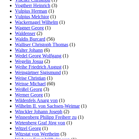
Vogtherr Heinrich
(3)
Vulpius Herman
(1)
Vulpius Melchior
(1)
Wackernagel Wilhelm
(1)
Wagner Georg
(1)
Waldenser
(2)
Waldis Burcard
(56)
Walliser Christoph Thomas
(1)
Walter Johann
(6)
Wedel Georg Wolfgang
(1)
Wegelin Josua
(2)
Weihe Friedrich August
(1)
Weingärtner Sigismund
(1)
Weise Christian
(1)
Weisse Michael
(60)
Weißel Georg
(3)
Werner Georg
(1)
Wildenfels Anarg von
(1)
Wilhelm II. von Sachsen-Weimar
(1)
Winckler Johann Joseph
(2)
Winnenberg Philipp Freiherr zu
(1)
Wirtenberg Graf Jörg von
(1)
Witzel Georg
(1)
Witzstat von Wertheim
(3)