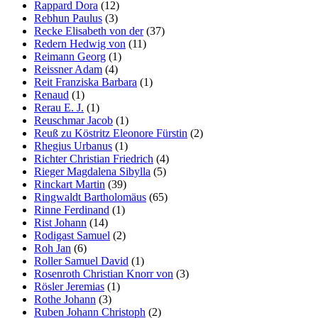
Rappard Dora
(12)
Rebhun Paulus
(3)
Recke Elisabeth von der
(37)
Redern Hedwig von
(11)
Reimann Georg
(1)
Reissner Adam
(4)
Reit Franziska Barbara
(1)
Renaud
(1)
Rerau E. J.
(1)
Reuschmar Jacob
(1)
Reuß zu Köstritz Eleonore Fürstin
(2)
Rhegius Urbanus
(1)
Richter Christian Friedrich
(4)
Rieger Magdalena Sibylla
(5)
Rinckart Martin
(39)
Ringwaldt Bartholomäus
(65)
Rinne Ferdinand
(1)
Rist Johann
(14)
Rodigast Samuel
(2)
Roh Jan
(6)
Roller Samuel David
(1)
Rosenroth Christian Knorr von
(3)
Rösler Jeremias
(1)
Rothe Johann
(3)
Ruben Johann Christoph
(2)