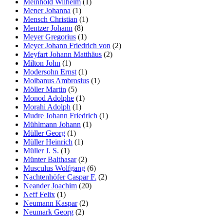
Meinhold Wilhelm
(1)
Mener Johanna
(1)
Mensch Christian
(1)
Mentzer Johann
(8)
Meyer Gregorius
(1)
Meyer Johann Friedrich von
(2)
Meyfart Johann Matthäus
(2)
Milton John
(1)
Modersohn Ernst
(1)
Moibanus Ambrosius
(1)
Möller Martin
(5)
Monod Adolphe
(1)
Morahi Adolph
(1)
Mudre Johann Friedrich
(1)
Mühlmann Johann
(1)
Müller Georg
(1)
Müller Heinrich
(1)
Müller J. S.
(1)
Münter Balthasar
(2)
Musculus Wolfgang
(6)
Nachtenhöfer Caspar F.
(2)
Neander Joachim
(20)
Neff Felix
(1)
Neumann Kaspar
(2)
Neumark Georg
(2)