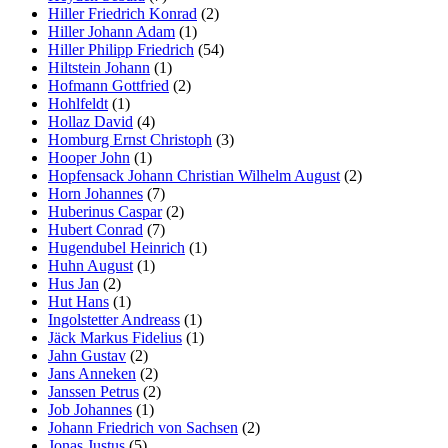
Hiller Friedrich Konrad
(2)
Hiller Johann Adam
(1)
Hiller Philipp Friedrich
(54)
Hiltstein Johann
(1)
Hofmann Gottfried
(2)
Hohlfeldt
(1)
Hollaz David
(4)
Homburg Ernst Christoph
(3)
Hooper John
(1)
Hopfensack Johann Christian Wilhelm August
(2)
Horn Johannes
(7)
Huberinus Caspar
(2)
Hubert Conrad
(7)
Hugendubel Heinrich
(1)
Huhn August
(1)
Hus Jan
(2)
Hut Hans
(1)
Ingolstetter Andreass
(1)
Jäck Markus Fidelius
(1)
Jahn Gustav
(2)
Jans Anneken
(2)
Janssen Petrus
(2)
Job Johannes
(1)
Johann Friedrich von Sachsen
(2)
Jonas Justus
(5)