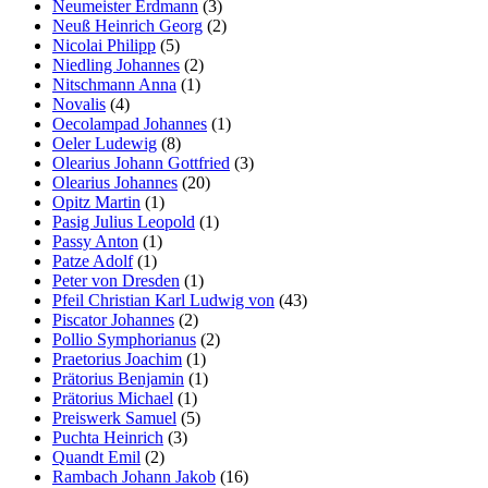
Neumeister Erdmann
(3)
Neuß Heinrich Georg
(2)
Nicolai Philipp
(5)
Niedling Johannes
(2)
Nitschmann Anna
(1)
Novalis
(4)
Oecolampad Johannes
(1)
Oeler Ludewig
(8)
Olearius Johann Gottfried
(3)
Olearius Johannes
(20)
Opitz Martin
(1)
Pasig Julius Leopold
(1)
Passy Anton
(1)
Patze Adolf
(1)
Peter von Dresden
(1)
Pfeil Christian Karl Ludwig von
(43)
Piscator Johannes
(2)
Pollio Symphorianus
(2)
Praetorius Joachim
(1)
Prätorius Benjamin
(1)
Prätorius Michael
(1)
Preiswerk Samuel
(5)
Puchta Heinrich
(3)
Quandt Emil
(2)
Rambach Johann Jakob
(16)