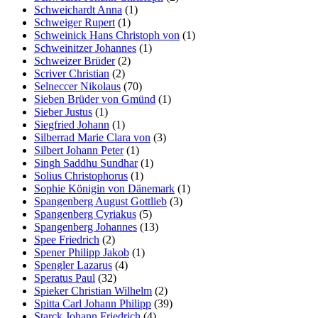
Schweichardt Anna
(1)
Schweiger Rupert
(1)
Schweinick Hans Christoph von
(1)
Schweinitzer Johannes
(1)
Schweizer Brüder
(2)
Scriver Christian
(2)
Selneccer Nikolaus
(70)
Sieben Brüder von Gmünd
(1)
Sieber Justus
(1)
Siegfried Johann
(1)
Silberrad Marie Clara von
(3)
Silbert Johann Peter
(1)
Singh Saddhu Sundhar
(1)
Solius Christophorus
(1)
Sophie Königin von Dänemark
(1)
Spangenberg August Gottlieb
(3)
Spangenberg Cyriakus
(5)
Spangenberg Johannes
(13)
Spee Friedrich
(2)
Spener Philipp Jakob
(1)
Spengler Lazarus
(4)
Speratus Paul
(32)
Spieker Christian Wilhelm
(2)
Spitta Carl Johann Philipp
(39)
Starck Johann Friedrich
(4)