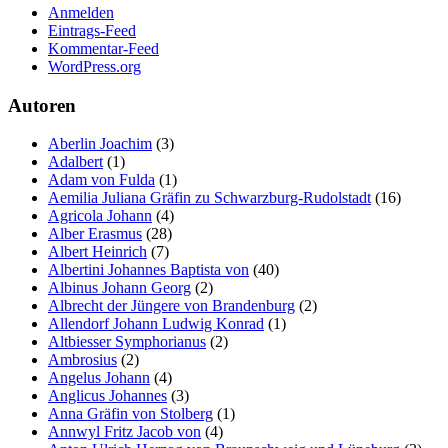
Anmelden
der Website
Eintrags-Feed
auf Basis der
Kommentar-Feed
Nutzung
WordPress.org
verbessern.
Autoren
Erfahrung
Aberlin Joachim
(3)
Damit unsere
Adalbert
(1)
Website
Adam von Fulda
(1)
während
Aemilia Juliana Gräfin zu Schwarzburg-Rudolstadt
(16)
Ihres Besuchs
Agricola Johann
(4)
so gut wie
Alber Erasmus
(28)
möglich
Albert Heinrich
(7)
funktioniert.
Albertini Johannes Baptista von
(40)
Wenn Sie
Albinus Johann Georg
(2)
diese Cookies
Albrecht der Jüngere von Brandenburg
(2)
ablehnen,
Allendorf Johann Ludwig Konrad
(1)
verschwinden
Altbiesser Symphorianus
(2)
einige
Ambrosius
(2)
Funktionen
Angelus Johann
(4)
von der
Anglicus Johannes
(3)
Website.
Anna Gräfin von Stolberg
(1)
Annwyl Fritz Jacob von
(4)