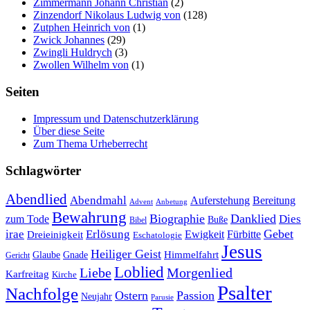
Zimmermann Johann Christian
(2)
Zinzendorf Nikolaus Ludwig von
(128)
Zutphen Heinrich von
(1)
Zwick Johannes
(29)
Zwingli Huldrych
(3)
Zwollen Wilhelm von
(1)
Seiten
Impressum und Datenschutzerklärung
Über diese Seite
Zum Thema Urheberrecht
Schlagwörter
Abendlied
Abendmahl
Bereitung
Auferstehung
Advent
Anbetung
Bewahrung
Biographie
Danklied
zum Tode
Dies
Buße
Bibel
Gebet
irae
Erlösung
Ewigkeit
Fürbitte
Dreieinigkeit
Eschatologie
Jesus
Heiliger Geist
Himmelfahrt
Glaube
Gnade
Gericht
Loblied
Liebe
Morgenlied
Karfreitag
Kirche
Psalter
Nachfolge
Ostern
Passion
Neujahr
Parusie