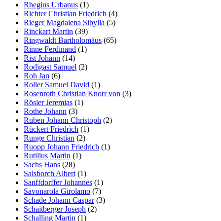
Rhegius Urbanus
(1)
Richter Christian Friedrich
(4)
Rieger Magdalena Sibylla
(5)
Rinckart Martin
(39)
Ringwaldt Bartholomäus
(65)
Rinne Ferdinand
(1)
Rist Johann
(14)
Rodigast Samuel
(2)
Roh Jan
(6)
Roller Samuel David
(1)
Rosenroth Christian Knorr von
(3)
Rösler Jeremias
(1)
Rothe Johann
(3)
Ruben Johann Christoph
(2)
Rückert Friedrich
(1)
Runge Christian
(2)
Ruopp Johann Friedrich
(1)
Rutilius Martin
(1)
Sachs Hans
(28)
Salsborch Albert
(1)
Sanffdorffer Johannes
(1)
Savonarola Girolamo
(7)
Schade Johann Caspar
(3)
Schaitberger Joseph
(2)
Schalling Martin
(1)