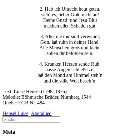
2. Hab ich Unrecht heut getan,
sieh‘ es, lieber Gott, nicht an!
Deine Gnad‘ und Jesu Blut
machen allen Schaden gut.
3. Alle, die mir sind verwandt,
Notwendig
Gott, laß ruhn in deiner Hand.
Diese
Alle Menschen groß und klein,
Cookies
sollen dir befohlen sein.
sind nicht
optional.
4. Kranken Herzen sende Ruh,
Sie werden
nasse Augen schließe zu,
benötigt,
laß den Mond am Himmel steh’n
damit die
und die stille Welt beseh’n.
Website
funktioniert.
Text: Luise Hensel (1798–1876)
Melodie: Böhmische Brüder, Nürnberg 1544
Quelle: EGB Nr. 484
Statistik
Hensel Luise
Abendlied
Mit diesen
Cookies
können wir die
Meta
Funktionsweise
und Struktur