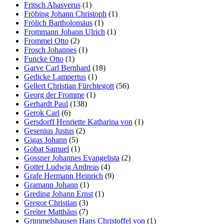
Fritsch Ahasverus
(1)
Fröbing Johann Christoph
(1)
Frölich Bartholomäus
(1)
Frommann Johann Ulrich
(1)
Frommel Otto
(2)
Frosch Johannes
(1)
Funcke Otto
(1)
Garve Carl Bernhard
(18)
Gedicke Lampertus
(1)
Gellert Christian Fürchtegott
(56)
Georg der Fromme
(1)
Gerhardt Paul
(138)
Gerok Carl
(6)
Gersdorff Henriette Katharina von
(1)
Gesenius Justus
(2)
Gigas Johann
(5)
Gobat Samuel
(1)
Gossner Johannes Evangelista
(2)
Gotter Ludwig Andreas
(4)
Grafe Hermann Heinrich
(9)
Gramann Johann
(1)
Greding Johann Ernst
(1)
Gregor Christian
(3)
Greiter Matthäus
(7)
Grimmelshausen Hans Christoffel von
(1)