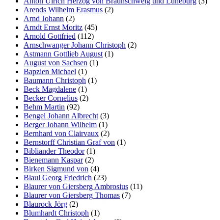
Anton Ulrich Herzog von Braunschweig und Lüneburg
(3)
Arends Wilhelm Erasmus
(2)
Marketing
Arnd Johann
(2)
Indem Sie uns Ihre
Arndt Ernst Moritz
(45)
Interessen und Ihr
Arnold Gottfried
(112)
Verhalten beim
Arnschwanger Johann Christoph
(2)
Besuch unserer
Astmann Gottlieb August
(1)
Website mitteilen,
August von Sachsen
(1)
erhöhen Sie die
Bapzien Michael
(1)
Wahrscheinlichkeit,
Baumann Christoph
(1)
personalisierte
Beck Magdalene
(1)
Inhalte und
Becker Cornelius
(2)
Angebote zu sehen.
Behm Martin
(92)
Bengel Johann Albrecht
(3)
Berger Johann Wilhelm
(1)
Bernhard von Clairvaux
(2)
Bernstorff Christian Graf von
(1)
Bibliander Theodor
(1)
Bienemann Kaspar
(2)
Birken Sigmund von
(4)
Blaul Georg Friedrich
(23)
Blaurer von Giersberg Ambrosius
(11)
Blaurer von Giersberg Thomas
(7)
Blaurock Jörg
(2)
Blumhardt Christoph
(1)