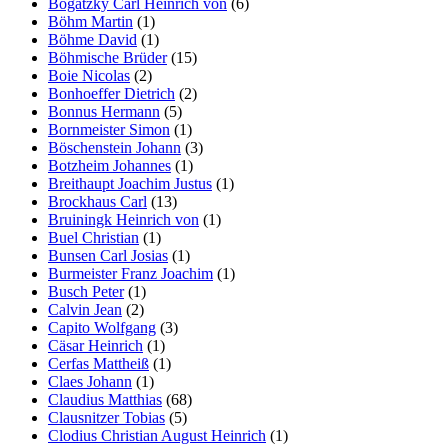
Bogatzky Carl Heinrich von
(6)
Böhm Martin
(1)
Böhme David
(1)
Böhmische Brüder
(15)
Boie Nicolas
(2)
Bonhoeffer Dietrich
(2)
Bonnus Hermann
(5)
Bornmeister Simon
(1)
Böschenstein Johann
(3)
Botzheim Johannes
(1)
Breithaupt Joachim Justus
(1)
Brockhaus Carl
(13)
Bruiningk Heinrich von
(1)
Buel Christian
(1)
Bunsen Carl Josias
(1)
Burmeister Franz Joachim
(1)
Busch Peter
(1)
Calvin Jean
(2)
Capito Wolfgang
(3)
Cäsar Heinrich
(1)
Cerfas Mattheiß
(1)
Claes Johann
(1)
Claudius Matthias
(68)
Clausnitzer Tobias
(5)
Clodius Christian August Heinrich
(1)