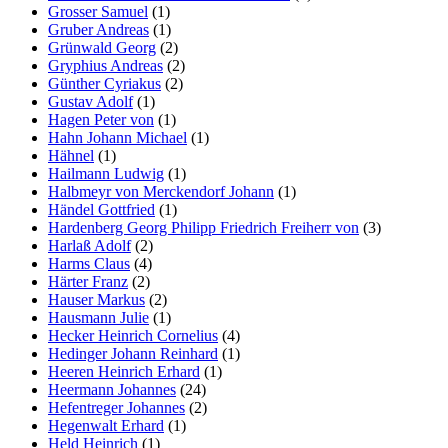
Grosser Samuel
(1)
Gruber Andreas
(1)
Grünwald Georg
(2)
Gryphius Andreas
(2)
Günther Cyriakus
(2)
Gustav Adolf
(1)
Hagen Peter von
(1)
Hahn Johann Michael
(1)
Hähnel
(1)
Hailmann Ludwig
(1)
Halbmeyr von Merckendorf Johann
(1)
Händel Gottfried
(1)
Hardenberg Georg Philipp Friedrich Freiherr von
(3)
Harlaß Adolf
(2)
Harms Claus
(4)
Härter Franz
(2)
Hauser Markus
(2)
Hausmann Julie
(1)
Hecker Heinrich Cornelius
(4)
Hedinger Johann Reinhard
(1)
Heeren Heinrich Erhard
(1)
Heermann Johannes
(24)
Hefentreger Johannes
(2)
Hegenwalt Erhard
(1)
Held Heinrich
(1)