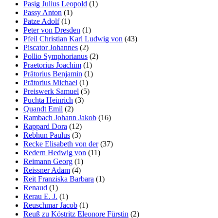
Pasig Julius Leopold
(1)
Passy Anton
(1)
Patze Adolf
(1)
Peter von Dresden
(1)
Pfeil Christian Karl Ludwig von
(43)
Piscator Johannes
(2)
Pollio Symphorianus
(2)
Praetorius Joachim
(1)
Prätorius Benjamin
(1)
Prätorius Michael
(1)
Preiswerk Samuel
(5)
Puchta Heinrich
(3)
Quandt Emil
(2)
Rambach Johann Jakob
(16)
Rappard Dora
(12)
Rebhun Paulus
(3)
Recke Elisabeth von der
(37)
Redern Hedwig von
(11)
Reimann Georg
(1)
Reissner Adam
(4)
Reit Franziska Barbara
(1)
Renaud
(1)
Rerau E. J.
(1)
Reuschmar Jacob
(1)
Reuß zu Köstritz Eleonore Fürstin
(2)