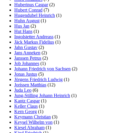
Huberinus Caspar
(2)
Hubert Conrad
(7)
Hugendubel Heinrich
(1)
Huhn August
(1)
Hus Jan
(2)
Hut Hans
(1)
Ingolstetter Andreass
(1)
Jäck Markus Fidelius
(1)
Jahn Gustav
(2)
Jans Anneken
(2)
Janssen Petrus
(2)
Job Johannes
(1)
Johann Friedrich von Sachsen
(2)
Jonas Justus
(5)
Jörgens Friedrich Ludwig
(1)
Jorissen Matthias
(12)
Juda Leo
(6)
Jung-Stilling Johann Heinrich
(1)
Kantz Caspar
(1)
Keller Claus
(1)
Kern Georg
(1)
Keymann Christian
(3)
Keysel Wilhelm von
(1)
Kiesel Abraham
(1)
Kind Friedrich
(1)