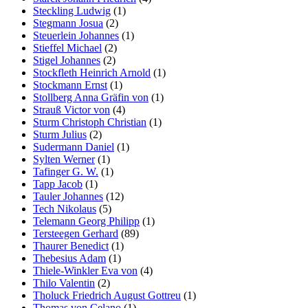
Steckling Ludwig
(1)
Stegmann Josua
(2)
Steuerlein Johannes
(1)
Stieffel Michael
(2)
Stigel Johannes
(2)
Stockfleth Heinrich Arnold
(1)
Stockmann Ernst
(1)
Stollberg Anna Gräfin von
(1)
Strauß Victor von
(4)
Sturm Christoph Christian
(1)
Sturm Julius
(2)
Sudermann Daniel
(1)
Sylten Werner
(1)
Tafinger G. W.
(1)
Tapp Jacob
(1)
Tauler Johannes
(12)
Tech Nikolaus
(5)
Telemann Georg Philipp
(1)
Tersteegen Gerhard
(89)
Thaurer Benedict
(1)
Thebesius Adam
(1)
Thiele-Winkler Eva von
(4)
Thilo Valentin
(2)
Tholuck Friedrich August Gottreu
(1)
Thomas von Celano
(1)