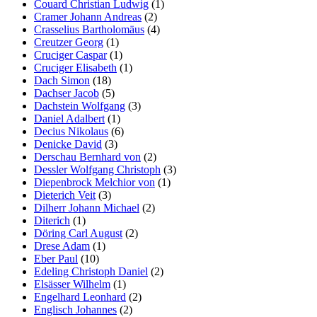
Couard Christian Ludwig
(1)
Cramer Johann Andreas
(2)
Crasselius Bartholomäus
(4)
Creutzer Georg
(1)
Cruciger Caspar
(1)
Cruciger Elisabeth
(1)
Dach Simon
(18)
Dachser Jacob
(5)
Dachstein Wolfgang
(3)
Daniel Adalbert
(1)
Decius Nikolaus
(6)
Denicke David
(3)
Derschau Bernhard von
(2)
Dessler Wolfgang Christoph
(3)
Diepenbrock Melchior von
(1)
Dieterich Veit
(3)
Dilherr Johann Michael
(2)
Diterich
(1)
Döring Carl August
(2)
Drese Adam
(1)
Eber Paul
(10)
Edeling Christoph Daniel
(2)
Elsässer Wilhelm
(1)
Engelhard Leonhard
(2)
Englisch Johannes
(2)