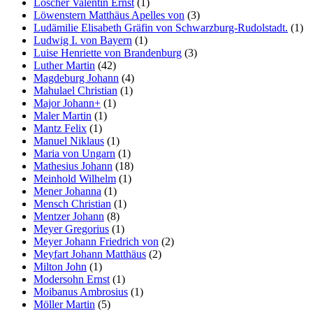
Löscher Valentin Ernst
(1)
Löwenstern Matthäus Apelles von
(3)
Ludämilie Elisabeth Gräfin von Schwarzburg-Rudolstadt.
(1)
Ludwig I. von Bayern
(1)
Luise Henriette von Brandenburg
(3)
Luther Martin
(42)
Magdeburg Johann
(4)
Mahulael Christian
(1)
Major Johann+
(1)
Maler Martin
(1)
Mantz Felix
(1)
Manuel Niklaus
(1)
Maria von Ungarn
(1)
Mathesius Johann
(18)
Meinhold Wilhelm
(1)
Mener Johanna
(1)
Mensch Christian
(1)
Mentzer Johann
(8)
Meyer Gregorius
(1)
Meyer Johann Friedrich von
(2)
Meyfart Johann Matthäus
(2)
Milton John
(1)
Modersohn Ernst
(1)
Moibanus Ambrosius
(1)
Möller Martin
(5)