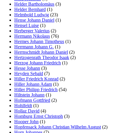
Helder Bartholomäus
(3)
Helder Bernhard
(1)
Helmbold Ludwig
(23)
Hense Johann Daniel
(1)
Hensel Luise
(1)
Herberger Valerius
(2)
Hermann Nikolaus
(76)
Hermes Johann Timotheus
(1)
Herrmann Johann G.
(1)
Herrnschmidt Johann Daniel
(2)
Hertzogenrath Theodor Isaak
(2)
Herzog Johann Friedrich
(1)
Hesse Johann
(3)
Heyden Sebald
(7)
Hiller Friedrich Konrad
(2)
Hiller Johann Adam
(1)
Hiller Philipp Friedrich
(54)
Hiltstein Johann
(1)
Hofmann Gottfried
(2)
Hohlfeldt
(1)
Hollaz David
(4)
Homburg Ernst Christoph
(3)
Hooper John
(1)
Hopfensack Johann Christian Wilhelm August
(2)
Horn Johannes
(7)