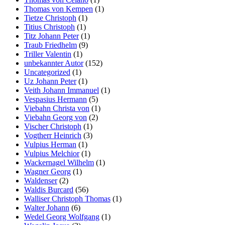
Thomas von Kempen
(1)
Tietze Christoph
(1)
Titius Christoph
(1)
Titz Johann Peter
(1)
Traub Friedhelm
(9)
Triller Valentin
(1)
unbekannter Autor
(152)
Uncategorized
(1)
Uz Johann Peter
(1)
Veith Johann Immanuel
(1)
Vespasius Hermann
(5)
Viebahn Christa von
(1)
Viebahn Georg von
(2)
Vischer Christoph
(1)
Vogtherr Heinrich
(3)
Vulpius Herman
(1)
Vulpius Melchior
(1)
Wackernagel Wilhelm
(1)
Wagner Georg
(1)
Waldenser
(2)
Waldis Burcard
(56)
Walliser Christoph Thomas
(1)
Walter Johann
(6)
Wedel Georg Wolfgang
(1)