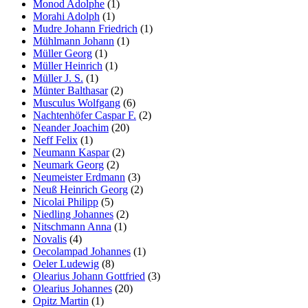
Monod Adolphe
(1)
Morahi Adolph
(1)
Mudre Johann Friedrich
(1)
Mühlmann Johann
(1)
Müller Georg
(1)
Müller Heinrich
(1)
Müller J. S.
(1)
Münter Balthasar
(2)
Musculus Wolfgang
(6)
Nachtenhöfer Caspar F.
(2)
Neander Joachim
(20)
Neff Felix
(1)
Neumann Kaspar
(2)
Neumark Georg
(2)
Neumeister Erdmann
(3)
Neuß Heinrich Georg
(2)
Nicolai Philipp
(5)
Niedling Johannes
(2)
Nitschmann Anna
(1)
Novalis
(4)
Oecolampad Johannes
(1)
Oeler Ludewig
(8)
Olearius Johann Gottfried
(3)
Olearius Johannes
(20)
Opitz Martin
(1)