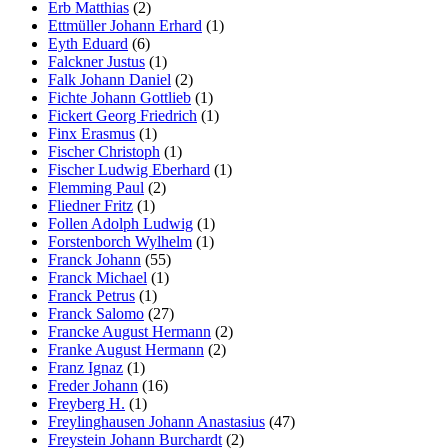
Erb Matthias
(2)
Ettmüller Johann Erhard
(1)
Eyth Eduard
(6)
Falckner Justus
(1)
Falk Johann Daniel
(2)
Fichte Johann Gottlieb
(1)
Fickert Georg Friedrich
(1)
Finx Erasmus
(1)
Fischer Christoph
(1)
Fischer Ludwig Eberhard
(1)
Flemming Paul
(2)
Fliedner Fritz
(1)
Follen Adolph Ludwig
(1)
Forstenborch Wylhelm
(1)
Franck Johann
(55)
Franck Michael
(1)
Franck Petrus
(1)
Franck Salomo
(27)
Francke August Hermann
(2)
Franke August Hermann
(2)
Franz Ignaz
(1)
Freder Johann
(16)
Freyberg H.
(1)
Freylinghausen Johann Anastasius
(47)
Freystein Johann Burchardt
(2)