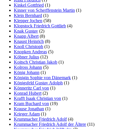
Kinkel Gottfried
(1)
Kinner von Scherffenstein Martin
(1)
Klein Bernhard
(1)
Klepper Jochen
(58)
Klopstock Friedrich Gottlieb
(4)
Knak Gustav
(2)
Knapp Albert
(8)
Knaust Heinrich
(8)
Knoll Christoph
(1)
Knopken Andreas
(5)
Köbner Julius
(12)
Koitsch Christian Jakob
(1)
Kolross Johann
(5)
König Johann
(1)
Königin Sophie von Dänemark
(1)
Königsfeld Gustav Adolph
(1)
Könneritz Carl von
(1)
Konrad Hubert
(2)
Krafft Isaak Christian von
(1)
Kram Buchard von
(19)
Krause Jonathan
(1)
Krieger Adam
(1)
Krummacher Friedrich Adolf
(4)
Krummacher Friedrich Adolf der Ältere
(11)