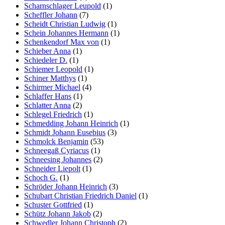
Scharnschlager Leupold
(1)
Scheffler Johann
(7)
Scheidt Christian Ludwig
(1)
Schein Johannes Hermann
(1)
Schenkendorf Max von
(1)
Schieber Anna
(1)
Schiedeler D.
(1)
Schiemer Leopold
(1)
Schiner Matthys
(1)
Schirmer Michael
(4)
Schlaffer Hans
(1)
Schlatter Anna
(2)
Schlegel Friedrich
(1)
Schmedding Johann Heinrich
(1)
Schmidt Johann Eusebius
(3)
Schmolck Benjamin
(53)
Schneegaß Cyriacus
(1)
Schneesing Johannes
(2)
Schneider Liepolt
(1)
Schoch G.
(1)
Schröder Johann Heinrich
(3)
Schubart Christian Friedrich Daniel
(1)
Schuster Gottfried
(1)
Schütz Johann Jakob
(2)
Schwedler Johann Christoph
(2)