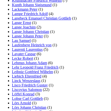
Krummacher Friedrich Wilhelm
(7)
Kunth Johann Sigismund
(1)
Lackmann Peter
(1)
Lampe Friedrich Adolf
(4)
Langbeck Emanuel Christian Gottlieb
(1)
Lange Ernst
(1)
Lange Joachim
(2)
Lange Johann Christian
(1)
Lange Johann Peter
(1)
Lau Samuel
(1)
Laufenberg Heinrich von
(1)
Laurenti Laurentius
(5)
Lavater Caspar
(6)
Lecke Robert
(1)
Lehmus Johann Adam
(6)
Lehr Leopold Franz Friedrich
(1)
Leibniz Gottfried Wilhelm
(1)
Liebich Ehrenfried
(4)
Linck Wenzeslaus
(1)
Lisco Friedrich Gustav
(1)
Liscovius Salomon
(22)
Löffel Konrad
(3)
Lohse Carl Gottlieb
(1)
Lörs Arnold
(1)
Lörs Johann Christian
(1)