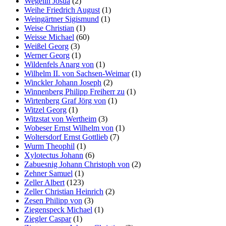
Wegelin Josua
(2)
Weihe Friedrich August
(1)
Weingärtner Sigismund
(1)
Weise Christian
(1)
Weisse Michael
(60)
Weißel Georg
(3)
Werner Georg
(1)
Wildenfels Anarg von
(1)
Wilhelm II. von Sachsen-Weimar
(1)
Winckler Johann Joseph
(2)
Winnenberg Philipp Freiherr zu
(1)
Wirtenberg Graf Jörg von
(1)
Witzel Georg
(1)
Witzstat von Wertheim
(3)
Wobeser Ernst Wilhelm von
(1)
Woltersdorf Ernst Gottlieb
(7)
Wurm Theophil
(1)
Xylotectus Johann
(6)
Zabuesnig Johann Christoph von
(2)
Zehner Samuel
(1)
Zeller Albert
(123)
Zeller Christian Heinrich
(2)
Zesen Philipp von
(3)
Ziegenspeck Michael
(1)
Ziegler Caspar
(1)