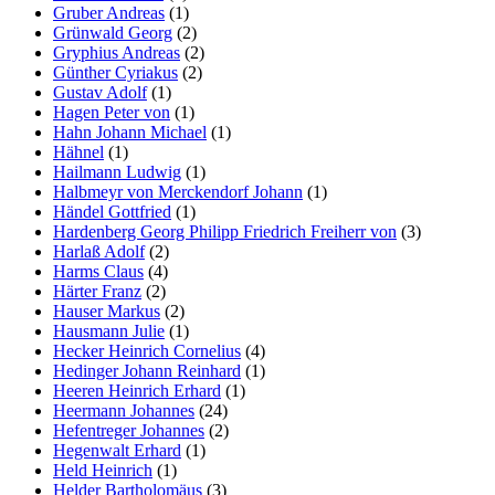
Gruber Andreas
(1)
Grünwald Georg
(2)
Gryphius Andreas
(2)
Günther Cyriakus
(2)
Gustav Adolf
(1)
Hagen Peter von
(1)
Hahn Johann Michael
(1)
Hähnel
(1)
Hailmann Ludwig
(1)
Halbmeyr von Merckendorf Johann
(1)
Händel Gottfried
(1)
Hardenberg Georg Philipp Friedrich Freiherr von
(3)
Harlaß Adolf
(2)
Harms Claus
(4)
Härter Franz
(2)
Hauser Markus
(2)
Hausmann Julie
(1)
Hecker Heinrich Cornelius
(4)
Hedinger Johann Reinhard
(1)
Heeren Heinrich Erhard
(1)
Heermann Johannes
(24)
Hefentreger Johannes
(2)
Hegenwalt Erhard
(1)
Held Heinrich
(1)
Helder Bartholomäus
(3)