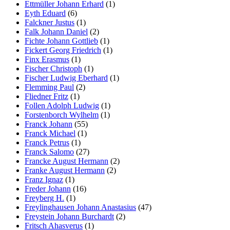
Ettmüller Johann Erhard
(1)
Eyth Eduard
(6)
Falckner Justus
(1)
Falk Johann Daniel
(2)
Fichte Johann Gottlieb
(1)
Fickert Georg Friedrich
(1)
Finx Erasmus
(1)
Fischer Christoph
(1)
Fischer Ludwig Eberhard
(1)
Flemming Paul
(2)
Fliedner Fritz
(1)
Follen Adolph Ludwig
(1)
Forstenborch Wylhelm
(1)
Franck Johann
(55)
Franck Michael
(1)
Franck Petrus
(1)
Franck Salomo
(27)
Francke August Hermann
(2)
Franke August Hermann
(2)
Franz Ignaz
(1)
Freder Johann
(16)
Freyberg H.
(1)
Freylinghausen Johann Anastasius
(47)
Freystein Johann Burchardt
(2)
Fritsch Ahasverus
(1)