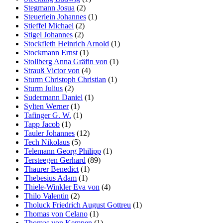
Stegmann Josua
(2)
Steuerlein Johannes
(1)
Stieffel Michael
(2)
Stigel Johannes
(2)
Stockfleth Heinrich Arnold
(1)
Stockmann Ernst
(1)
Stollberg Anna Gräfin von
(1)
Strauß Victor von
(4)
Sturm Christoph Christian
(1)
Sturm Julius
(2)
Sudermann Daniel
(1)
Sylten Werner
(1)
Tafinger G. W.
(1)
Tapp Jacob
(1)
Tauler Johannes
(12)
Tech Nikolaus
(5)
Telemann Georg Philipp
(1)
Tersteegen Gerhard
(89)
Thaurer Benedict
(1)
Thebesius Adam
(1)
Thiele-Winkler Eva von
(4)
Thilo Valentin
(2)
Tholuck Friedrich August Gottreu
(1)
Thomas von Celano
(1)
Thomas von Kempen
(1)