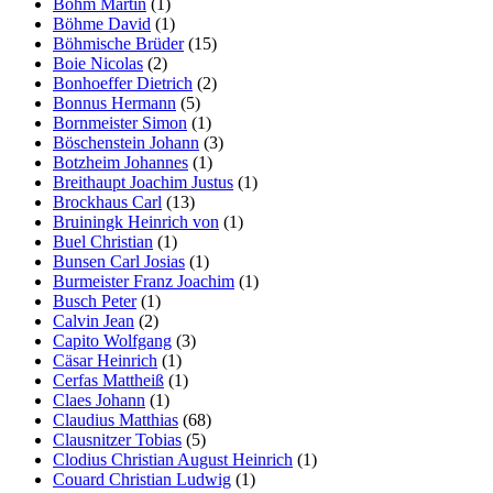
Böhm Martin
(1)
Böhme David
(1)
Böhmische Brüder
(15)
Boie Nicolas
(2)
Bonhoeffer Dietrich
(2)
Bonnus Hermann
(5)
Bornmeister Simon
(1)
Böschenstein Johann
(3)
Botzheim Johannes
(1)
Breithaupt Joachim Justus
(1)
Brockhaus Carl
(13)
Bruiningk Heinrich von
(1)
Buel Christian
(1)
Bunsen Carl Josias
(1)
Burmeister Franz Joachim
(1)
Busch Peter
(1)
Calvin Jean
(2)
Capito Wolfgang
(3)
Cäsar Heinrich
(1)
Cerfas Mattheiß
(1)
Claes Johann
(1)
Claudius Matthias
(68)
Clausnitzer Tobias
(5)
Clodius Christian August Heinrich
(1)
Couard Christian Ludwig
(1)