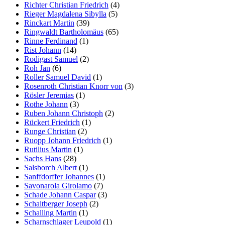
Richter Christian Friedrich
(4)
Rieger Magdalena Sibylla
(5)
Rinckart Martin
(39)
Ringwaldt Bartholomäus
(65)
Rinne Ferdinand
(1)
Rist Johann
(14)
Rodigast Samuel
(2)
Roh Jan
(6)
Roller Samuel David
(1)
Rosenroth Christian Knorr von
(3)
Rösler Jeremias
(1)
Rothe Johann
(3)
Ruben Johann Christoph
(2)
Rückert Friedrich
(1)
Runge Christian
(2)
Ruopp Johann Friedrich
(1)
Rutilius Martin
(1)
Sachs Hans
(28)
Salsborch Albert
(1)
Sanffdorffer Johannes
(1)
Savonarola Girolamo
(7)
Schade Johann Caspar
(3)
Schaitberger Joseph
(2)
Schalling Martin
(1)
Scharnschlager Leupold
(1)