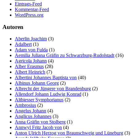
Eintrags-Feed
Kommentar-Feed
WordPress.org
Autoren
Aberlin Joachim
(3)
Adalbert
(1)
Adam von Fulda
(1)
Aemilia Juliana Gräfin zu Schwarzburg-Rudolstadt
(16)
Agricola Johann
(4)
Alber Erasmus
(28)
Albert Heinrich
(7)
Albertini Johannes Baptista von
(40)
Albinus Johann Georg
(2)
Albrecht der Jüngere von Brandenburg
(2)
Allendorf Johann Ludwig Konrad
(1)
Altbiesser Symphorianus
(2)
Ambrosius
(2)
Angelus Johann
(4)
Anglicus Johannes
(3)
Anna Gräfin von Stolberg
(1)
Annwyl Fritz Jacob von
(4)
Anton Ulrich Herzog von Braunschweig und Lüneburg
(3)