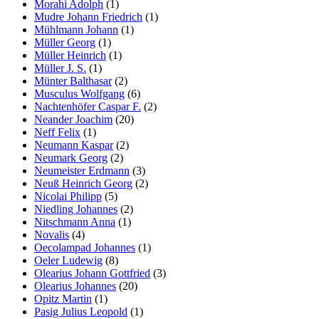
Morahi Adolph
(1)
Mudre Johann Friedrich
(1)
Mühlmann Johann
(1)
Müller Georg
(1)
Müller Heinrich
(1)
Müller J. S.
(1)
Münter Balthasar
(2)
Musculus Wolfgang
(6)
Nachtenhöfer Caspar F.
(2)
Neander Joachim
(20)
Neff Felix
(1)
Neumann Kaspar
(2)
Neumark Georg
(2)
Neumeister Erdmann
(3)
Neuß Heinrich Georg
(2)
Nicolai Philipp
(5)
Niedling Johannes
(2)
Nitschmann Anna
(1)
Novalis
(4)
Oecolampad Johannes
(1)
Oeler Ludewig
(8)
Olearius Johann Gottfried
(3)
Olearius Johannes
(20)
Opitz Martin
(1)
Pasig Julius Leopold
(1)