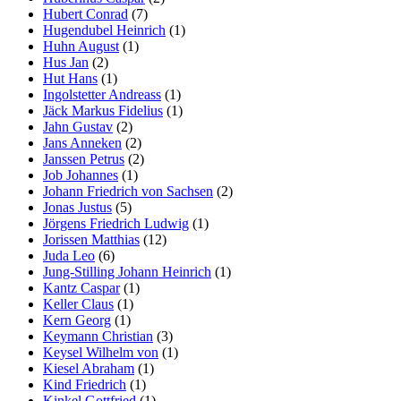
Hubert Conrad
(7)
Hugendubel Heinrich
(1)
Huhn August
(1)
Hus Jan
(2)
Hut Hans
(1)
Ingolstetter Andreass
(1)
Jäck Markus Fidelius
(1)
Jahn Gustav
(2)
Jans Anneken
(2)
Janssen Petrus
(2)
Job Johannes
(1)
Johann Friedrich von Sachsen
(2)
Jonas Justus
(5)
Jörgens Friedrich Ludwig
(1)
Jorissen Matthias
(12)
Juda Leo
(6)
Jung-Stilling Johann Heinrich
(1)
Kantz Caspar
(1)
Keller Claus
(1)
Kern Georg
(1)
Keymann Christian
(3)
Keysel Wilhelm von
(1)
Kiesel Abraham
(1)
Kind Friedrich
(1)
Kinkel Gottfried
(1)