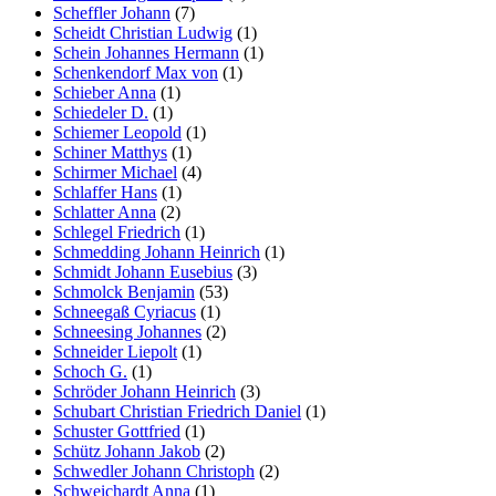
Scheffler Johann
(7)
Scheidt Christian Ludwig
(1)
Schein Johannes Hermann
(1)
Schenkendorf Max von
(1)
Schieber Anna
(1)
Schiedeler D.
(1)
Schiemer Leopold
(1)
Schiner Matthys
(1)
Schirmer Michael
(4)
Schlaffer Hans
(1)
Schlatter Anna
(2)
Schlegel Friedrich
(1)
Schmedding Johann Heinrich
(1)
Schmidt Johann Eusebius
(3)
Schmolck Benjamin
(53)
Schneegaß Cyriacus
(1)
Schneesing Johannes
(2)
Schneider Liepolt
(1)
Schoch G.
(1)
Schröder Johann Heinrich
(3)
Schubart Christian Friedrich Daniel
(1)
Schuster Gottfried
(1)
Schütz Johann Jakob
(2)
Schwedler Johann Christoph
(2)
Schweichardt Anna
(1)