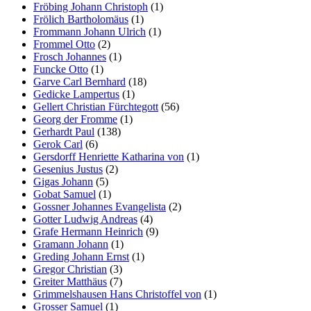
Fröbing Johann Christoph
(1)
Frölich Bartholomäus
(1)
Frommann Johann Ulrich
(1)
Frommel Otto
(2)
Frosch Johannes
(1)
Funcke Otto
(1)
Garve Carl Bernhard
(18)
Gedicke Lampertus
(1)
Gellert Christian Fürchtegott
(56)
Georg der Fromme
(1)
Gerhardt Paul
(138)
Gerok Carl
(6)
Gersdorff Henriette Katharina von
(1)
Gesenius Justus
(2)
Gigas Johann
(5)
Gobat Samuel
(1)
Gossner Johannes Evangelista
(2)
Gotter Ludwig Andreas
(4)
Grafe Hermann Heinrich
(9)
Gramann Johann
(1)
Greding Johann Ernst
(1)
Gregor Christian
(3)
Greiter Matthäus
(7)
Grimmelshausen Hans Christoffel von
(1)
Grosser Samuel
(1)