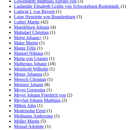
Löwenstern Matthäus Apelles von
(3)
Ludämilie Elisabeth Gräfin von Schwarzburg-Rudolstadt.
(1)
Ludwig I. von Bayern
(1)
Luise Henriette von Brandenburg
(3)
Luther Martin
(42)
Magdeburg Johann
(4)
Mahulael Christian
(1)
Major Johann+
(1)
Maler Martin
(1)
Mantz Felix
(1)
Manuel Niklaus
(1)
Maria von Ungarn
(1)
Mathesius Johann
(18)
Meinhold Wilhelm
(1)
Mener Johanna
(1)
Mensch Christian
(1)
Mentzer Johann
(8)
Meyer Gregorius
(1)
Meyer Johann Friedrich von
(2)
Meyfart Johann Matthäus
(2)
Milton John
(1)
Modersohn Ernst
(1)
Moibanus Ambrosius
(1)
Möller Martin
(5)
Monod Adolphe
(1)