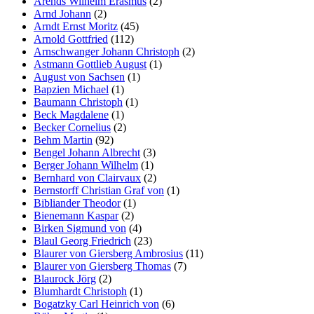
Arends Wilhelm Erasmus
(2)
Arnd Johann
(2)
Arndt Ernst Moritz
(45)
Arnold Gottfried
(112)
Arnschwanger Johann Christoph
(2)
Astmann Gottlieb August
(1)
August von Sachsen
(1)
Bapzien Michael
(1)
Baumann Christoph
(1)
Beck Magdalene
(1)
Becker Cornelius
(2)
Behm Martin
(92)
Bengel Johann Albrecht
(3)
Berger Johann Wilhelm
(1)
Bernhard von Clairvaux
(2)
Bernstorff Christian Graf von
(1)
Bibliander Theodor
(1)
Bienemann Kaspar
(2)
Birken Sigmund von
(4)
Blaul Georg Friedrich
(23)
Blaurer von Giersberg Ambrosius
(11)
Blaurer von Giersberg Thomas
(7)
Blaurock Jörg
(2)
Blumhardt Christoph
(1)
Bogatzky Carl Heinrich von
(6)