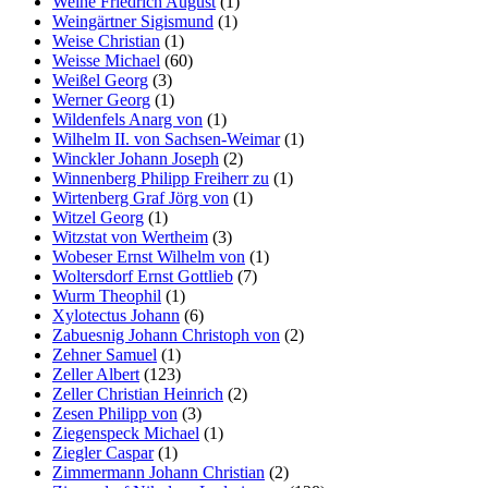
Weihe Friedrich August
(1)
Weingärtner Sigismund
(1)
Weise Christian
(1)
Weisse Michael
(60)
Weißel Georg
(3)
Werner Georg
(1)
Wildenfels Anarg von
(1)
Wilhelm II. von Sachsen-Weimar
(1)
Winckler Johann Joseph
(2)
Winnenberg Philipp Freiherr zu
(1)
Wirtenberg Graf Jörg von
(1)
Witzel Georg
(1)
Witzstat von Wertheim
(3)
Wobeser Ernst Wilhelm von
(1)
Woltersdorf Ernst Gottlieb
(7)
Wurm Theophil
(1)
Xylotectus Johann
(6)
Zabuesnig Johann Christoph von
(2)
Zehner Samuel
(1)
Zeller Albert
(123)
Zeller Christian Heinrich
(2)
Zesen Philipp von
(3)
Ziegenspeck Michael
(1)
Ziegler Caspar
(1)
Zimmermann Johann Christian
(2)