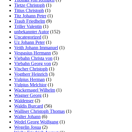
Tietze Christoph
(1)
Titius Christoph
(1)
Titz Johann Peter
(1)
Traub Friedhelm
(9)
Triller Valentin
(1)
unbekannter Autor
(152)
Uncategorized
(1)
Uz Johann Peter
(1)
Veith Johann Immanuel
(1)
Vespasius Hermann
(5)
Viebahn Christa von
(1)
Viebahn Georg von
(2)
Vischer Christoph
(1)
Vogtherr Heinrich
(3)
Vulpius Herman
(1)
Vulpius Melchior
(1)
Wackernagel Wilhelm
(1)
Wagner Georg
(1)
Waldenser
(2)
Waldis Burcard
(56)
Walliser Christoph Thomas
(1)
Walter Johann
(6)
Wedel Georg Wolfgang
(1)
Wegelin Josua
(2)