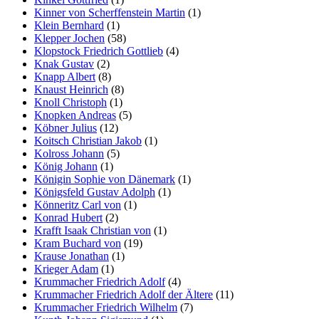
Kinner von Scherffenstein Martin
(1)
Klein Bernhard
(1)
Klepper Jochen
(58)
Klopstock Friedrich Gottlieb
(4)
Knak Gustav
(2)
Knapp Albert
(8)
Knaust Heinrich
(8)
Knoll Christoph
(1)
Knopken Andreas
(5)
Köbner Julius
(12)
Koitsch Christian Jakob
(1)
Kolross Johann
(5)
König Johann
(1)
Königin Sophie von Dänemark
(1)
Königsfeld Gustav Adolph
(1)
Könneritz Carl von
(1)
Konrad Hubert
(2)
Krafft Isaak Christian von
(1)
Kram Buchard von
(19)
Krause Jonathan
(1)
Krieger Adam
(1)
Krummacher Friedrich Adolf
(4)
Krummacher Friedrich Adolf der Ältere
(11)
Krummacher Friedrich Wilhelm
(7)