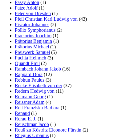
Passy Anton
(1)
Patze Adolf
(1)
Peter von Dresden
(1)
Pfeil Christian Karl Ludwig von
(43)
Piscator Johannes
(2)
Pollio Symphorianus
(2)
Praetorius Joachim
(1)
Prätorius Benjamin
(1)
Prätorius Michael
(1)
Preiswerk Samuel
(5)
Puchta Heinrich
(3)
Quandt Emil
(2)
Rambach Johann Jakob
(16)
Rappard Dora
(12)
Rebhun Paulus
(3)
Recke Elisabeth von der
(37)
Redern Hedwig von
(11)
Reimann Georg
(1)
Reissner Adam
(4)
Reit Franziska Barbara
(1)
Renaud
(1)
Rerau E. J.
(1)
Reuschmar Jacob
(1)
Reuß zu Köstritz Eleonore Fürstin
(2)
Rhegius Urbanus
(1)