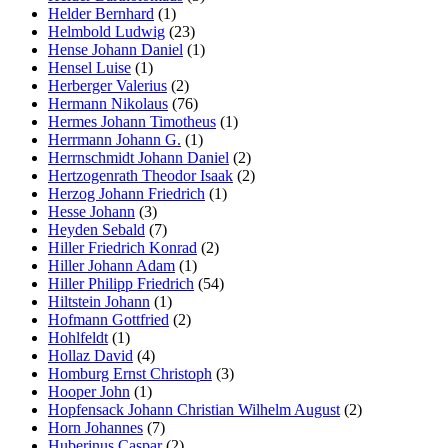
Helder Bernhard
(1)
Helmbold Ludwig
(23)
Hense Johann Daniel
(1)
Hensel Luise
(1)
Herberger Valerius
(2)
Hermann Nikolaus
(76)
Hermes Johann Timotheus
(1)
Herrmann Johann G.
(1)
Herrnschmidt Johann Daniel
(2)
Hertzogenrath Theodor Isaak
(2)
Herzog Johann Friedrich
(1)
Hesse Johann
(3)
Heyden Sebald
(7)
Hiller Friedrich Konrad
(2)
Hiller Johann Adam
(1)
Hiller Philipp Friedrich
(54)
Hiltstein Johann
(1)
Hofmann Gottfried
(2)
Hohlfeldt
(1)
Hollaz David
(4)
Homburg Ernst Christoph
(3)
Hooper John
(1)
Hopfensack Johann Christian Wilhelm August
(2)
Horn Johannes
(7)
Huberinus Caspar
(2)