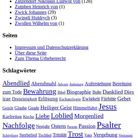
Zinzendorf Nikolaus Ludwig von
(128)
Zutphen Heinrich von
(1)
Zwick Johannes
(29)
Zwingli Huldrych
(3)
Zwollen Wilhelm von
(1)
Seiten
Impressum und Datenschutzerklärung
Über diese Seite
Zum Thema Urheberrecht
Schlagwörter
Abendlied
Abendmahl
Bereitung
Auferstehung
Advent
Anbetung
Bewahrung
Biographie
Danklied
zum Tode
Dies
Buße
Bibel
Gebet
irae
Erlösung
Ewigkeit
Fürbitte
Dreieinigkeit
Eschatologie
Jesus
Heiliger Geist
Himmelfahrt
Glaube
Gnade
Gericht
Loblied
Liebe
Morgenlied
Karfreitag
Kirche
Psalter
Nachfolge
Ostern
Passion
Neujahr
Parusie
Trost
Vergebung
Trinität
Sterbelied
Tischlied
Vater
Vertrauen
Schöpfung