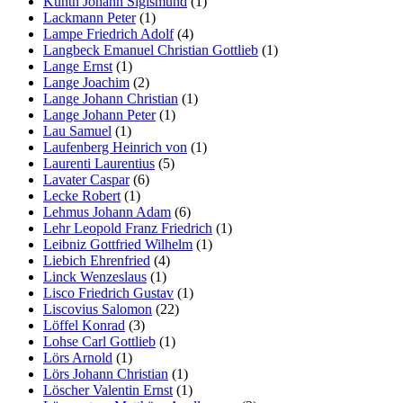
Kunth Johann Sigismund
(1)
Lackmann Peter
(1)
Lampe Friedrich Adolf
(4)
Langbeck Emanuel Christian Gottlieb
(1)
Lange Ernst
(1)
Lange Joachim
(2)
Lange Johann Christian
(1)
Lange Johann Peter
(1)
Lau Samuel
(1)
Laufenberg Heinrich von
(1)
Laurenti Laurentius
(5)
Lavater Caspar
(6)
Lecke Robert
(1)
Lehmus Johann Adam
(6)
Lehr Leopold Franz Friedrich
(1)
Leibniz Gottfried Wilhelm
(1)
Liebich Ehrenfried
(4)
Linck Wenzeslaus
(1)
Lisco Friedrich Gustav
(1)
Liscovius Salomon
(22)
Löffel Konrad
(3)
Lohse Carl Gottlieb
(1)
Lörs Arnold
(1)
Lörs Johann Christian
(1)
Löscher Valentin Ernst
(1)