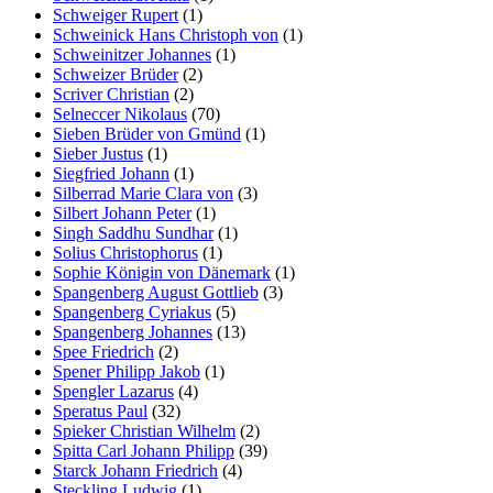
Schweiger Rupert
(1)
Schweinick Hans Christoph von
(1)
Schweinitzer Johannes
(1)
Schweizer Brüder
(2)
Scriver Christian
(2)
Selneccer Nikolaus
(70)
Sieben Brüder von Gmünd
(1)
Sieber Justus
(1)
Siegfried Johann
(1)
Silberrad Marie Clara von
(3)
Silbert Johann Peter
(1)
Singh Saddhu Sundhar
(1)
Solius Christophorus
(1)
Sophie Königin von Dänemark
(1)
Spangenberg August Gottlieb
(3)
Spangenberg Cyriakus
(5)
Spangenberg Johannes
(13)
Spee Friedrich
(2)
Spener Philipp Jakob
(1)
Spengler Lazarus
(4)
Speratus Paul
(32)
Spieker Christian Wilhelm
(2)
Spitta Carl Johann Philipp
(39)
Starck Johann Friedrich
(4)
Steckling Ludwig
(1)