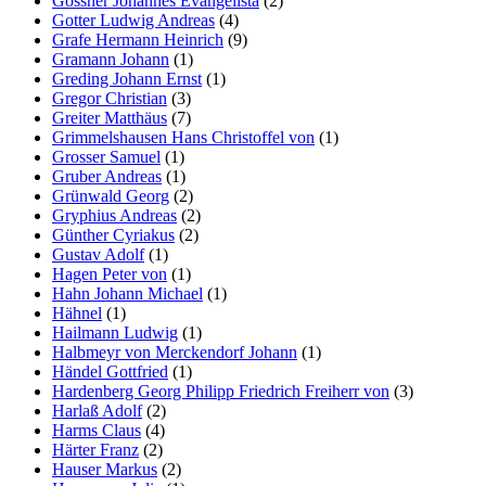
Gossner Johannes Evangelista
(2)
Gotter Ludwig Andreas
(4)
Grafe Hermann Heinrich
(9)
Gramann Johann
(1)
Greding Johann Ernst
(1)
Gregor Christian
(3)
Greiter Matthäus
(7)
Grimmelshausen Hans Christoffel von
(1)
Grosser Samuel
(1)
Gruber Andreas
(1)
Grünwald Georg
(2)
Gryphius Andreas
(2)
Günther Cyriakus
(2)
Gustav Adolf
(1)
Hagen Peter von
(1)
Hahn Johann Michael
(1)
Hähnel
(1)
Hailmann Ludwig
(1)
Halbmeyr von Merckendorf Johann
(1)
Händel Gottfried
(1)
Hardenberg Georg Philipp Friedrich Freiherr von
(3)
Harlaß Adolf
(2)
Harms Claus
(4)
Härter Franz
(2)
Hauser Markus
(2)