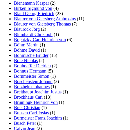
Bienemann Kaspar
(2)
Birken Sigmund von
(4)
Blaul Georg Friedrich
(23)
Blaurer von Giersberg Ambrosius
(11)
Blaurer von Giersberg Thomas
(7)
Blaurock Jörg
(2)
Blumhardt Christoph
(1)
Bogatzky Carl Heinrich von
(6)
Böhm Martin
(1)
Böhme David
(1)
Böhmische Brüder
(15)
Boie Nicolas
(2)
Bonhoeffer Dietrich
(2)
Bonnus Hermann
(5)
Bornmeister Simon
(1)
Böschenstein Johann
(3)
Botzheim Johannes
(1)
Breithaupt Joachim Justus
(1)
Brockhaus Carl
(13)
Bruiningk Heinrich von
(1)
Buel Christian
(1)
Bunsen Carl Josias
(1)
Burmeister Franz Joachim
(1)
Busch Peter
(1)
Calvin Jean
(2)