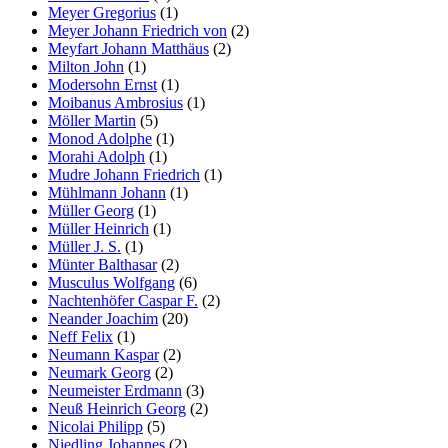
Meyer Gregorius
(1)
Meyer Johann Friedrich von
(2)
Meyfart Johann Matthäus
(2)
Milton John
(1)
Modersohn Ernst
(1)
Moibanus Ambrosius
(1)
Möller Martin
(5)
Monod Adolphe
(1)
Morahi Adolph
(1)
Mudre Johann Friedrich
(1)
Mühlmann Johann
(1)
Müller Georg
(1)
Müller Heinrich
(1)
Müller J. S.
(1)
Münter Balthasar
(2)
Musculus Wolfgang
(6)
Nachtenhöfer Caspar F.
(2)
Neander Joachim
(20)
Neff Felix
(1)
Neumann Kaspar
(2)
Neumark Georg
(2)
Neumeister Erdmann
(3)
Neuß Heinrich Georg
(2)
Nicolai Philipp
(5)
Niedling Johannes
(2)