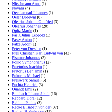
Nitschmann Anna
(1)
Novalis
(4)
Oecolampad Johannes
(1)
Oeler Ludewig
(8)
Olearius Johann Gottfried
(3)
Olearius Johannes
(20)
Opitz Martin
(1)
Pasig Julius Leopold
(1)
Passy Anton
(1)
Patze Adolf
(1)
Peter von Dresden
(1)
Pfeil Christian Karl Ludwig von
(43)
Piscator Johannes
(2)
Pollio Symphorianus
(2)
Praetorius Joachim
(1)
Prätorius Benjamin
(1)
Prätorius Michael
(1)
Preiswerk Samuel
(5)
Puchta Heinrich
(3)
Quandt Emil
(2)
Rambach Johann Jakob
(16)
Rappard Dora
(12)
Rebhun Paulus
(3)
Recke Elisabeth von der
(37)
Redern Hedwig von
(11)