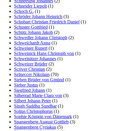
Schneesing Johannes
(2)
Schneider Liepolt
(1)
Schoch G.
(1)
Schröder Johann Heinrich
(3)
Schubart Christian Friedrich Daniel
(1)
Schuster Gottfried
(1)
Schütz Johann Jakob
(2)
Schwedler Johann Christoph
(2)
Schweichardt Anna
(1)
Schweiger Rupert
(1)
Schweinick Hans Christoph von
(1)
Schweinitzer Johannes
(1)
Schweizer Brüder
(2)
Scriver Christian
(2)
Selneccer Nikolaus
(70)
Sieben Brüder von Gmünd
(1)
Sieber Justus
(1)
Siegfried Johann
(1)
Silberrad Marie Clara von
(3)
Silbert Johann Peter
(1)
Singh Saddhu Sundhar
(1)
Solius Christophorus
(1)
Sophie Königin von Dänemark
(1)
Spangenberg August Gottlieb
(3)
Spangenberg Cyriakus
(5)