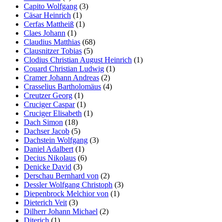
Capito Wolfgang
(3)
Cäsar Heinrich
(1)
Cerfas Mattheiß
(1)
Claes Johann
(1)
Claudius Matthias
(68)
Clausnitzer Tobias
(5)
Clodius Christian August Heinrich
(1)
Couard Christian Ludwig
(1)
Cramer Johann Andreas
(2)
Crasselius Bartholomäus
(4)
Creutzer Georg
(1)
Cruciger Caspar
(1)
Cruciger Elisabeth
(1)
Dach Simon
(18)
Dachser Jacob
(5)
Dachstein Wolfgang
(3)
Daniel Adalbert
(1)
Decius Nikolaus
(6)
Denicke David
(3)
Derschau Bernhard von
(2)
Dessler Wolfgang Christoph
(3)
Diepenbrock Melchior von
(1)
Dieterich Veit
(3)
Dilherr Johann Michael
(2)
Diterich
(1)