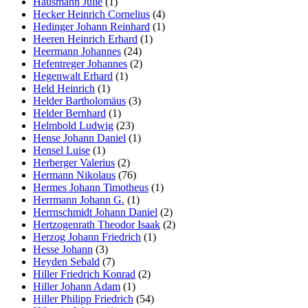
Hausmann Julie
(1)
Hecker Heinrich Cornelius
(4)
Hedinger Johann Reinhard
(1)
Heeren Heinrich Erhard
(1)
Heermann Johannes
(24)
Hefentreger Johannes
(2)
Hegenwalt Erhard
(1)
Held Heinrich
(1)
Helder Bartholomäus
(3)
Helder Bernhard
(1)
Helmbold Ludwig
(23)
Hense Johann Daniel
(1)
Hensel Luise
(1)
Herberger Valerius
(2)
Hermann Nikolaus
(76)
Hermes Johann Timotheus
(1)
Herrmann Johann G.
(1)
Herrnschmidt Johann Daniel
(2)
Hertzogenrath Theodor Isaak
(2)
Herzog Johann Friedrich
(1)
Hesse Johann
(3)
Heyden Sebald
(7)
Hiller Friedrich Konrad
(2)
Hiller Johann Adam
(1)
Hiller Philipp Friedrich
(54)