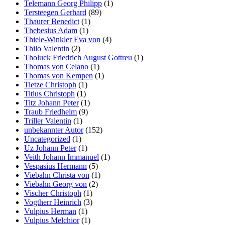
Telemann Georg Philipp
(1)
Tersteegen Gerhard
(89)
Thaurer Benedict
(1)
Thebesius Adam
(1)
Thiele-Winkler Eva von
(4)
Thilo Valentin
(2)
Tholuck Friedrich August Gottreu
(1)
Thomas von Celano
(1)
Thomas von Kempen
(1)
Tietze Christoph
(1)
Titius Christoph
(1)
Titz Johann Peter
(1)
Traub Friedhelm
(9)
Triller Valentin
(1)
unbekannter Autor
(152)
Uncategorized
(1)
Uz Johann Peter
(1)
Veith Johann Immanuel
(1)
Vespasius Hermann
(5)
Viebahn Christa von
(1)
Viebahn Georg von
(2)
Vischer Christoph
(1)
Vogtherr Heinrich
(3)
Vulpius Herman
(1)
Vulpius Melchior
(1)