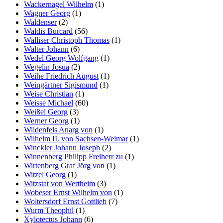
Wackernagel Wilhelm
(1)
Wagner Georg
(1)
Waldenser
(2)
Waldis Burcard
(56)
Walliser Christoph Thomas
(1)
Walter Johann
(6)
Wedel Georg Wolfgang
(1)
Wegelin Josua
(2)
Weihe Friedrich August
(1)
Weingärtner Sigismund
(1)
Weise Christian
(1)
Weisse Michael
(60)
Weißel Georg
(3)
Werner Georg
(1)
Wildenfels Anarg von
(1)
Wilhelm II. von Sachsen-Weimar
(1)
Winckler Johann Joseph
(2)
Winnenberg Philipp Freiherr zu
(1)
Wirtenberg Graf Jörg von
(1)
Witzel Georg
(1)
Witzstat von Wertheim
(3)
Wobeser Ernst Wilhelm von
(1)
Woltersdorf Ernst Gottlieb
(7)
Wurm Theophil
(1)
Xylotectus Johann
(6)