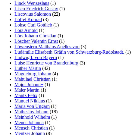
Linck Wenzeslaus
(1)
Lisco Friedrich Gustav
(1)
Liscovius Salomon
(22)
Löffel Konrad
(3)
Lohse Carl Gottlieb
(1)
Lörs Arnold
(1)
Lörs Johann Christian
(1)
Löscher Valentin Ernst
(1)
Löwenstern Matthäus Apelles von
(3)
Ludämilie Elisabeth Gräfin von Schwarzburg-Rudolstadt.
(1)
Ludwig I. von Bayern
(1)
Luise Henriette von Brandenburg
(3)
Luther Martin
(42)
Magdeburg Johann
(4)
Mahulael Christian
(1)
Major Johann+
(1)
Maler Martin
(1)
Mantz Felix
(1)
Manuel Niklaus
(1)
Maria von Ungarn
(1)
Mathesius Johann
(18)
Meinhold Wilhelm
(1)
Mener Johanna
(1)
Mensch Christian
(1)
Mentzer Johann
(8)