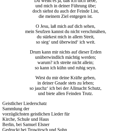
Du weißt es ja, daß ich dich liebe,
und mich in deiner Führung übe;
doch siehst du auch der Feinde List,
die meinem Ziel entgegen ist.
O Jesu, laß mich auf dich sehen,
mein Seufzen kannst du nicht verschmähen,
du stärkest mich in allem Streit,
so sieg‘ und überwind‘ ich weit.
Drum kann mir nichts auf dieser Erden
unüberwindlich mächtig werden;
warum? ich streite nicht allein;
so kann ich kühn und ruhig seyn.
Wirst du mir deine Kräfte geben,
in deiner Gnade stets zu leben;
so jauchz‘ ich bei der Allmacht Schutz,
und biete allen Feinden Trutz.
Geistlicher Liederschatz
Sammlung der
vorzüglichsten geistlichen Lieder für
Kirche, Schule und Haus
Berlin, bei Samuel Elsner
Gedruckt bei Trowitzsch und Sohn