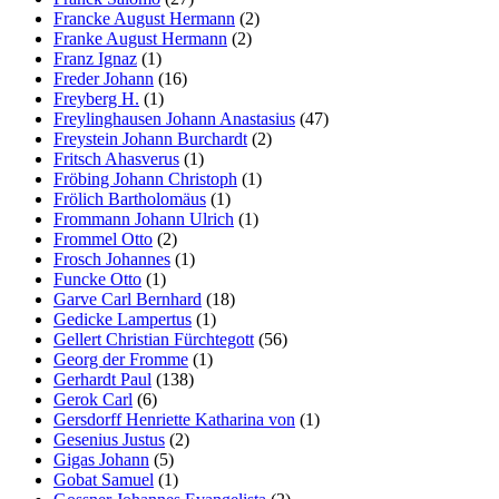
Francke August Hermann
(2)
Franke August Hermann
(2)
Franz Ignaz
(1)
Freder Johann
(16)
Freyberg H.
(1)
Freylinghausen Johann Anastasius
(47)
Freystein Johann Burchardt
(2)
Fritsch Ahasverus
(1)
Fröbing Johann Christoph
(1)
Frölich Bartholomäus
(1)
Frommann Johann Ulrich
(1)
Frommel Otto
(2)
Frosch Johannes
(1)
Funcke Otto
(1)
Garve Carl Bernhard
(18)
Gedicke Lampertus
(1)
Gellert Christian Fürchtegott
(56)
Georg der Fromme
(1)
Gerhardt Paul
(138)
Gerok Carl
(6)
Gersdorff Henriette Katharina von
(1)
Gesenius Justus
(2)
Gigas Johann
(5)
Gobat Samuel
(1)