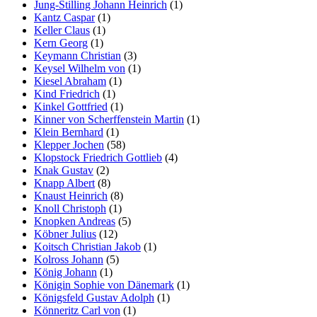
Jung-Stilling Johann Heinrich
(1)
Kantz Caspar
(1)
Keller Claus
(1)
Kern Georg
(1)
Keymann Christian
(3)
Keysel Wilhelm von
(1)
Kiesel Abraham
(1)
Kind Friedrich
(1)
Kinkel Gottfried
(1)
Kinner von Scherffenstein Martin
(1)
Klein Bernhard
(1)
Klepper Jochen
(58)
Klopstock Friedrich Gottlieb
(4)
Knak Gustav
(2)
Knapp Albert
(8)
Knaust Heinrich
(8)
Knoll Christoph
(1)
Knopken Andreas
(5)
Köbner Julius
(12)
Koitsch Christian Jakob
(1)
Kolross Johann
(5)
König Johann
(1)
Königin Sophie von Dänemark
(1)
Königsfeld Gustav Adolph
(1)
Könneritz Carl von
(1)