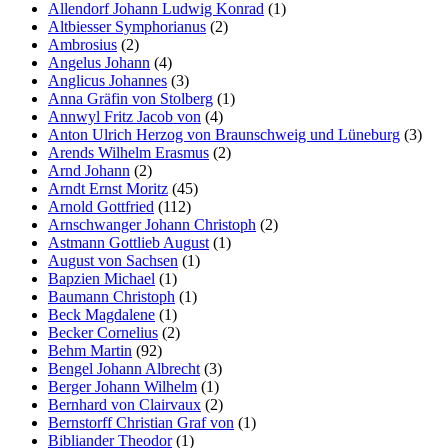
Allendorf Johann Ludwig Konrad
(1)
Altbiesser Symphorianus
(2)
Ambrosius
(2)
Angelus Johann
(4)
Anglicus Johannes
(3)
Anna Gräfin von Stolberg
(1)
Annwyl Fritz Jacob von
(4)
Anton Ulrich Herzog von Braunschweig und Lüneburg
(3)
Arends Wilhelm Erasmus
(2)
Arnd Johann
(2)
Arndt Ernst Moritz
(45)
Arnold Gottfried
(112)
Arnschwanger Johann Christoph
(2)
Astmann Gottlieb August
(1)
August von Sachsen
(1)
Bapzien Michael
(1)
Baumann Christoph
(1)
Beck Magdalene
(1)
Becker Cornelius
(2)
Behm Martin
(92)
Bengel Johann Albrecht
(3)
Berger Johann Wilhelm
(1)
Bernhard von Clairvaux
(2)
Bernstorff Christian Graf von
(1)
Bibliander Theodor
(1)