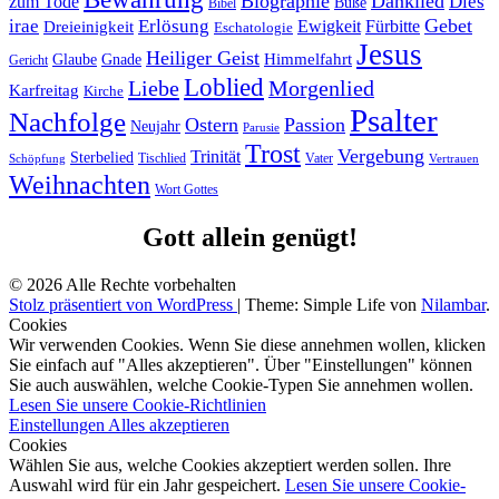
Biographie
Danklied
zum Tode
Dies
Buße
Bibel
Gebet
irae
Erlösung
Ewigkeit
Fürbitte
Dreieinigkeit
Eschatologie
Jesus
Heiliger Geist
Himmelfahrt
Glaube
Gnade
Gericht
Loblied
Liebe
Morgenlied
Karfreitag
Kirche
Psalter
Nachfolge
Ostern
Passion
Neujahr
Parusie
Trost
Vergebung
Trinität
Sterbelied
Tischlied
Vater
Vertrauen
Schöpfung
Weihnachten
Wort Gottes
Gott allein genügt!
© 2026 Alle Rechte vorbehalten
Stolz präsentiert von WordPress
|
Theme: Simple Life von
Nilambar
.
Cookies
Wir verwenden Cookies. Wenn Sie diese annehmen wollen, klicken
Sie einfach auf "Alles akzeptieren". Über "Einstellungen" können
Sie auch auswählen, welche Cookie-Typen Sie annehmen wollen.
Lesen Sie unsere Cookie-Richtlinien
Einstellungen
Alles akzeptieren
Cookies
Wählen Sie aus, welche Cookies akzeptiert werden sollen. Ihre
Auswahl wird für ein Jahr gespeichert.
Lesen Sie unsere Cookie-