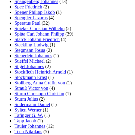
Spangenberg Johannes
(13)
Spee Friedrich
(2)
Spener Philipp Jakob
(1)
Spengler Lazarus
(4)
Speratus Paul
(32)
Spieker Christian Wilhelm
(2)
Spitta Carl Johann Philipp
(39)
Starck Johann Friedrich
(4)
Steckling Ludwig
(1)
Stegmann Josua
(2)
Steuerlein Johannes
(1)
Stieffel Michael
(2)
Stigel Johannes
(2)
Stockfleth Heinrich Arnold
(1)
Stockmann Ernst
(1)
Stollberg Anna Gräfin von
(1)
Strauß Victor von
(4)
Sturm Christoph Christian
(1)
Sturm Julius
(2)
Sudermann Daniel
(1)
Sylten Werner
(1)
Tafinger G. W.
(1)
Tapp Jacob
(1)
Tauler Johannes
(12)
Tech Nikolaus
(5)