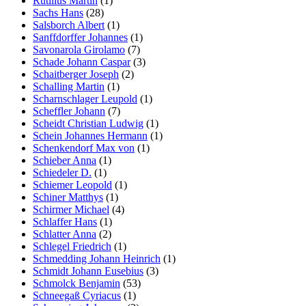
Rutilius Martin
(1)
Sachs Hans
(28)
Salsborch Albert
(1)
Sanffdorffer Johannes
(1)
Savonarola Girolamo
(7)
Schade Johann Caspar
(3)
Schaitberger Joseph
(2)
Schalling Martin
(1)
Scharnschlager Leupold
(1)
Scheffler Johann
(7)
Scheidt Christian Ludwig
(1)
Schein Johannes Hermann
(1)
Schenkendorf Max von
(1)
Schieber Anna
(1)
Schiedeler D.
(1)
Schiemer Leopold
(1)
Schiner Matthys
(1)
Schirmer Michael
(4)
Schlaffer Hans
(1)
Schlatter Anna
(2)
Schlegel Friedrich
(1)
Schmedding Johann Heinrich
(1)
Schmidt Johann Eusebius
(3)
Schmolck Benjamin
(53)
Schneegaß Cyriacus
(1)