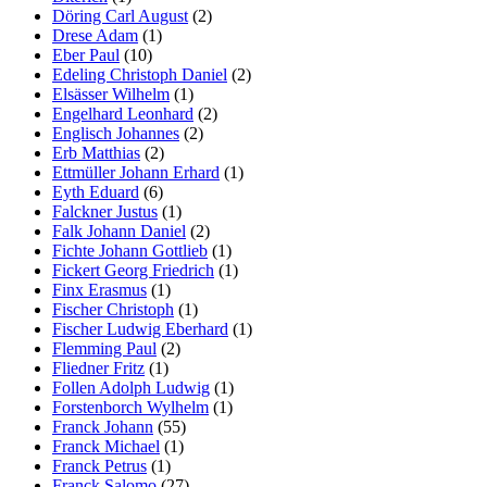
Döring Carl August
(2)
Drese Adam
(1)
Eber Paul
(10)
Edeling Christoph Daniel
(2)
Elsässer Wilhelm
(1)
Engelhard Leonhard
(2)
Englisch Johannes
(2)
Erb Matthias
(2)
Ettmüller Johann Erhard
(1)
Eyth Eduard
(6)
Falckner Justus
(1)
Falk Johann Daniel
(2)
Fichte Johann Gottlieb
(1)
Fickert Georg Friedrich
(1)
Finx Erasmus
(1)
Fischer Christoph
(1)
Fischer Ludwig Eberhard
(1)
Flemming Paul
(2)
Fliedner Fritz
(1)
Follen Adolph Ludwig
(1)
Forstenborch Wylhelm
(1)
Franck Johann
(55)
Franck Michael
(1)
Franck Petrus
(1)
Franck Salomo
(27)