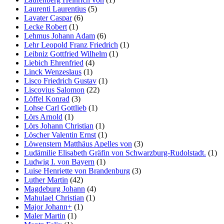
Laurenti Laurentius
(5)
Lavater Caspar
(6)
Lecke Robert
(1)
Lehmus Johann Adam
(6)
Lehr Leopold Franz Friedrich
(1)
Leibniz Gottfried Wilhelm
(1)
Liebich Ehrenfried
(4)
Linck Wenzeslaus
(1)
Lisco Friedrich Gustav
(1)
Liscovius Salomon
(22)
Löffel Konrad
(3)
Lohse Carl Gottlieb
(1)
Lörs Arnold
(1)
Lörs Johann Christian
(1)
Löscher Valentin Ernst
(1)
Löwenstern Matthäus Apelles von
(3)
Ludämilie Elisabeth Gräfin von Schwarzburg-Rudolstadt.
(1)
Ludwig I. von Bayern
(1)
Luise Henriette von Brandenburg
(3)
Luther Martin
(42)
Magdeburg Johann
(4)
Mahulael Christian
(1)
Major Johann+
(1)
Maler Martin
(1)