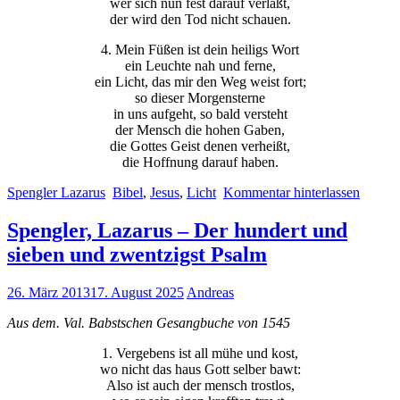
wer sich nun fest darauf verläßt,
der wird den Tod nicht schauen.
4. Mein Füßen ist dein heiligs Wort
ein Leuchte nah und ferne,
ein Licht, das mir den Weg weist fort;
so dieser Morgensterne
in uns aufgeht, so bald versteht
der Mensch die hohen Gaben,
die Gottes Geist denen verheißt,
die Hoffnung darauf haben.
Spengler Lazarus
Bibel
,
Jesus
,
Licht
Kommentar hinterlassen
Spengler, Lazarus – Der hundert und
sieben und zwentzigst Psalm
26. März 2013
17. August 2025
Andreas
Aus dem. Val. Babstschen Gesangbuche von 1545
1. Vergebens ist all mühe und kost,
wo nicht das haus Gott selber bawt:
Also ist auch der mensch trostlos,