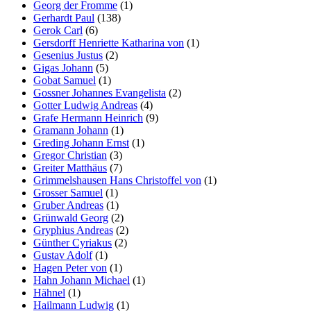
Georg der Fromme
(1)
Gerhardt Paul
(138)
Gerok Carl
(6)
Gersdorff Henriette Katharina von
(1)
Gesenius Justus
(2)
Gigas Johann
(5)
Gobat Samuel
(1)
Gossner Johannes Evangelista
(2)
Gotter Ludwig Andreas
(4)
Grafe Hermann Heinrich
(9)
Gramann Johann
(1)
Greding Johann Ernst
(1)
Gregor Christian
(3)
Greiter Matthäus
(7)
Grimmelshausen Hans Christoffel von
(1)
Grosser Samuel
(1)
Gruber Andreas
(1)
Grünwald Georg
(2)
Gryphius Andreas
(2)
Günther Cyriakus
(2)
Gustav Adolf
(1)
Hagen Peter von
(1)
Hahn Johann Michael
(1)
Hähnel
(1)
Hailmann Ludwig
(1)