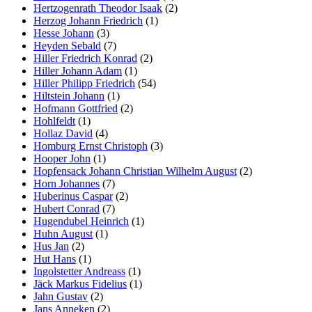
Hertzogenrath Theodor Isaak
(2)
Herzog Johann Friedrich
(1)
Hesse Johann
(3)
Heyden Sebald
(7)
Hiller Friedrich Konrad
(2)
Hiller Johann Adam
(1)
Hiller Philipp Friedrich
(54)
Hiltstein Johann
(1)
Hofmann Gottfried
(2)
Hohlfeldt
(1)
Hollaz David
(4)
Homburg Ernst Christoph
(3)
Hooper John
(1)
Hopfensack Johann Christian Wilhelm August
(2)
Horn Johannes
(7)
Huberinus Caspar
(2)
Hubert Conrad
(7)
Hugendubel Heinrich
(1)
Huhn August
(1)
Hus Jan
(2)
Hut Hans
(1)
Ingolstetter Andreass
(1)
Jäck Markus Fidelius
(1)
Jahn Gustav
(2)
Jans Anneken
(2)