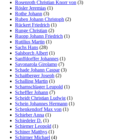
Rosenroth Christian Knorr von
(3)
Rösler Jeremias
(1)
Rothe Johann
(3)
Ruben Johann Christoph
(2)
Rückert Friedrich
(1)
Runge Christian
(2)
Ruopp Johann Friedrich
(1)
Rutilius Martin
(1)
Sachs Hans
(28)
Salsborch Albert
(1)
Sanffdorffer Johannes
(1)
Savonarola Girolamo
(7)
Schade Johann Caspar
(3)
Schaitberger Joseph
(2)
Schalling Martin
(1)
Scharnschlager Leupold
(1)
Scheffler Johann
(7)
Scheidt Christian Ludwig
(1)
Schein Johannes Hermann
(1)
Schenkendorf Max von
(1)
Schieber Anna
(1)
Schiedeler D.
(1)
Schiemer Leopold
(1)
Schiner Matthys
(1)
Schirmer Michael
(4)