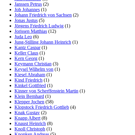
Janssen Petrus
(2)
Job Johannes
(1)
Johann Friedrich von Sachsen
(2)
Jonas Justus
(5)
Jörgens Friedrich Ludwig
(1)
Jorissen Matthias
(12)
Juda Leo
(6)
Jung-Stilling Johann Heinrich
(1)
Kantz Caspar
(1)
Keller Claus
(1)
Kern Georg
(1)
Keymann Christian
(3)
Keysel Wilhelm von
(1)
Kiesel Abraham
(1)
Kind Friedrich
(1)
Kinkel Gottfried
(1)
Kinner von Scherffenstein Martin
(1)
Klein Bernhard
(1)
Klepper Jochen
(58)
Klopstock Friedrich Gottlieb
(4)
Knak Gustav
(2)
Knapp Albert
(8)
Knaust Heinrich
(8)
Knoll Christoph
(1)
Knopken Andreas
(5)