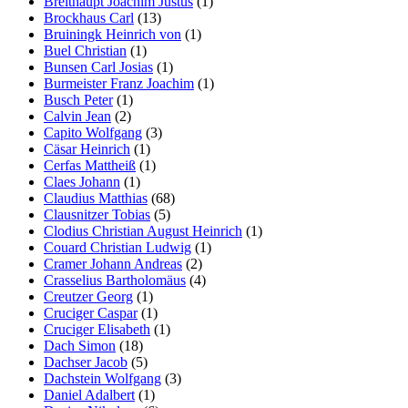
Breithaupt Joachim Justus
(1)
Brockhaus Carl
(13)
Bruiningk Heinrich von
(1)
Buel Christian
(1)
Bunsen Carl Josias
(1)
Burmeister Franz Joachim
(1)
Busch Peter
(1)
Calvin Jean
(2)
Capito Wolfgang
(3)
Cäsar Heinrich
(1)
Cerfas Mattheiß
(1)
Claes Johann
(1)
Claudius Matthias
(68)
Clausnitzer Tobias
(5)
Clodius Christian August Heinrich
(1)
Couard Christian Ludwig
(1)
Cramer Johann Andreas
(2)
Crasselius Bartholomäus
(4)
Creutzer Georg
(1)
Cruciger Caspar
(1)
Cruciger Elisabeth
(1)
Dach Simon
(18)
Dachser Jacob
(5)
Dachstein Wolfgang
(3)
Daniel Adalbert
(1)