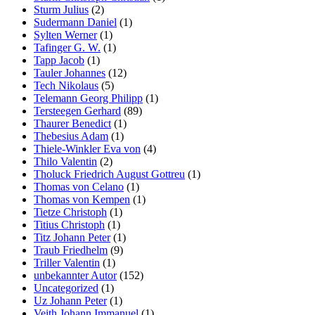
Sturm Julius
(2)
Sudermann Daniel
(1)
Sylten Werner
(1)
Tafinger G. W.
(1)
Tapp Jacob
(1)
Tauler Johannes
(12)
Tech Nikolaus
(5)
Telemann Georg Philipp
(1)
Tersteegen Gerhard
(89)
Thaurer Benedict
(1)
Thebesius Adam
(1)
Thiele-Winkler Eva von
(4)
Thilo Valentin
(2)
Tholuck Friedrich August Gottreu
(1)
Thomas von Celano
(1)
Thomas von Kempen
(1)
Tietze Christoph
(1)
Titius Christoph
(1)
Titz Johann Peter
(1)
Traub Friedhelm
(9)
Triller Valentin
(1)
unbekannter Autor
(152)
Uncategorized
(1)
Uz Johann Peter
(1)
Veith Johann Immanuel
(1)