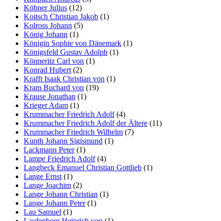
Köbner Julius
(12)
Koitsch Christian Jakob
(1)
Kolross Johann
(5)
König Johann
(1)
Königin Sophie von Dänemark
(1)
Königsfeld Gustav Adolph
(1)
Könneritz Carl von
(1)
Konrad Hubert
(2)
Krafft Isaak Christian von
(1)
Kram Buchard von
(19)
Krause Jonathan
(1)
Krieger Adam
(1)
Krummacher Friedrich Adolf
(4)
Krummacher Friedrich Adolf der Ältere
(11)
Krummacher Friedrich Wilhelm
(7)
Kunth Johann Sigismund
(1)
Lackmann Peter
(1)
Lampe Friedrich Adolf
(4)
Langbeck Emanuel Christian Gottlieb
(1)
Lange Ernst
(1)
Lange Joachim
(2)
Lange Johann Christian
(1)
Lange Johann Peter
(1)
Lau Samuel
(1)
Laufenberg Heinrich von
(1)