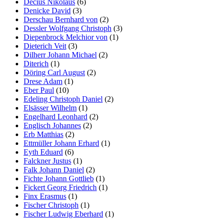
Decius Nikolaus
(6)
Denicke David
(3)
Derschau Bernhard von
(2)
Dessler Wolfgang Christoph
(3)
Diepenbrock Melchior von
(1)
Dieterich Veit
(3)
Dilherr Johann Michael
(2)
Diterich
(1)
Döring Carl August
(2)
Drese Adam
(1)
Eber Paul
(10)
Edeling Christoph Daniel
(2)
Elsässer Wilhelm
(1)
Engelhard Leonhard
(2)
Englisch Johannes
(2)
Erb Matthias
(2)
Ettmüller Johann Erhard
(1)
Eyth Eduard
(6)
Falckner Justus
(1)
Falk Johann Daniel
(2)
Fichte Johann Gottlieb
(1)
Fickert Georg Friedrich
(1)
Finx Erasmus
(1)
Fischer Christoph
(1)
Fischer Ludwig Eberhard
(1)