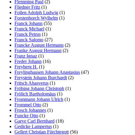
Flemming Paul
(2)
Fliedner Fritz
(1)
Follen Adolph Ludwig
(1)
Forstenborch Wylhelm
(1)
Franck Johann
(55)
Franck Michael
(1)
Franck Petrus
(1)
Franck Salomo
(27)
Francke August Hermann
(2)
Franke August Hermann
(2)
Franz Ignaz
(1)
Freder Johann
(16)
Freyberg H.
(1)
Freylinghausen Johann Anastasius
(47)
Freystein Johann Burchardt
(2)
Fritsch Ahasverus
(1)
Fröbing Johann Christoph
(1)
Frölich Bartholomäus
(1)
Frommann Johann Ulrich
(1)
Frommel Otto
(2)
Frosch Johannes
(1)
Funcke Otto
(1)
Garve Carl Bernhard
(18)
Gedicke Lampertus
(1)
Gellert Christian Fürchtegott
(56)