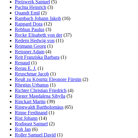
Preiswerk Samuel
(5)
Puchta Heinrich
(3)
Quandt Emil
(2)
Rambach Johann Jakob
(16)
Rappard Dora
(12)
Rebhun Paulus
(3)
Recke Elisabeth von der
(37)
Redern Hedwig von
(11)
Reimann Georg
(1)
Reissner Adam
(4)
Reit Franziska Barbara
(1)
Renaud
(1)
Rerau E. J.
(1)
Reuschmar Jacob
(1)
Reuß zu Köstritz Eleonore Fürstin
(2)
Rhegius Urbanus
(1)
Richter Christian Friedrich
(4)
Rieger Magdalena Sibylla
(5)
Rinckart Martin
(39)
Ringwaldt Bartholomäus
(65)
Rinne Ferdinand
(1)
Rist Johann
(14)
Rodigast Samuel
(2)
Roh Jan
(6)
Roller Samuel David
(1)