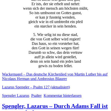
Er ists, der sie erhelt und nehrt:
wenn sich der mensch am höchsten müht,
So ists umbsonst on Gottes gunst,
er kan jr fussteig wenden,
gleich wie in eil umbtreibt ein pfeil
ein starcker in sein henden.
5. Wie selig ist nu diese stad,
die von Gott selber wird regiert!
Das haus, so ein vorsteher hat,
den Gott in seinen wegen fürt!
Darumb so schw, das dein vertraw
auff jn allein wird gestellet,
denn on sein hand ein jedes land
gewis zu boden fellet.
Wackernagel – Das deutsche Kirchenlied von Martin Luther bis auf
Nicolaus Herman und Ambrosius Blaurer
Lazarus Spengler – Psalm 127 (aktualisiert)
Spengler Lazarus
Psalter
Kommentar hinterlassen
Spengler, Lazarus – Durch Adams Fall ist