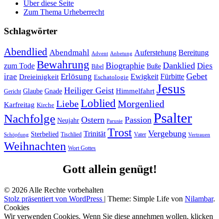
Über diese Seite
Zum Thema Urheberrecht
Schlagwörter
Abendlied
Abendmahl
Bereitung
Auferstehung
Advent
Anbetung
Bewahrung
Biographie
Danklied
zum Tode
Dies
Buße
Bibel
Gebet
irae
Erlösung
Ewigkeit
Fürbitte
Dreieinigkeit
Eschatologie
Jesus
Heiliger Geist
Himmelfahrt
Glaube
Gnade
Gericht
Loblied
Liebe
Morgenlied
Karfreitag
Kirche
Psalter
Nachfolge
Ostern
Passion
Neujahr
Parusie
Trost
Vergebung
Trinität
Sterbelied
Tischlied
Vater
Vertrauen
Schöpfung
Weihnachten
Wort Gottes
Gott allein genügt!
© 2026 Alle Rechte vorbehalten
Stolz präsentiert von WordPress
|
Theme: Simple Life von
Nilambar
.
Cookies
Wir verwenden Cookies. Wenn Sie diese annehmen wollen, klicken