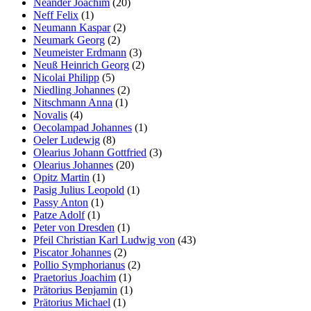
Neander Joachim
(20)
Neff Felix
(1)
Neumann Kaspar
(2)
Neumark Georg
(2)
Neumeister Erdmann
(3)
Neuß Heinrich Georg
(2)
Nicolai Philipp
(5)
Niedling Johannes
(2)
Nitschmann Anna
(1)
Novalis
(4)
Oecolampad Johannes
(1)
Oeler Ludewig
(8)
Olearius Johann Gottfried
(3)
Olearius Johannes
(20)
Opitz Martin
(1)
Pasig Julius Leopold
(1)
Passy Anton
(1)
Patze Adolf
(1)
Peter von Dresden
(1)
Pfeil Christian Karl Ludwig von
(43)
Piscator Johannes
(2)
Pollio Symphorianus
(2)
Praetorius Joachim
(1)
Prätorius Benjamin
(1)
Prätorius Michael
(1)