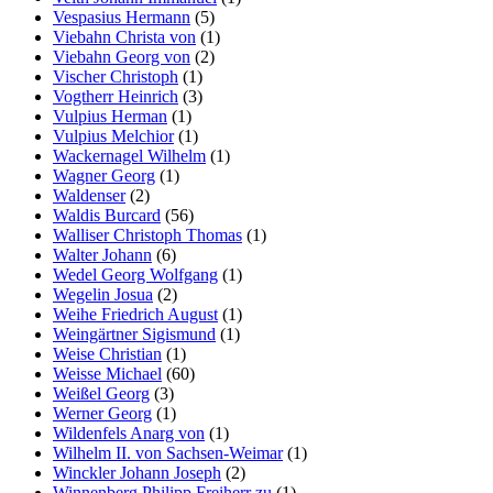
Vespasius Hermann
(5)
Viebahn Christa von
(1)
Viebahn Georg von
(2)
Vischer Christoph
(1)
Vogtherr Heinrich
(3)
Vulpius Herman
(1)
Vulpius Melchior
(1)
Wackernagel Wilhelm
(1)
Wagner Georg
(1)
Waldenser
(2)
Waldis Burcard
(56)
Walliser Christoph Thomas
(1)
Walter Johann
(6)
Wedel Georg Wolfgang
(1)
Wegelin Josua
(2)
Weihe Friedrich August
(1)
Weingärtner Sigismund
(1)
Weise Christian
(1)
Weisse Michael
(60)
Weißel Georg
(3)
Werner Georg
(1)
Wildenfels Anarg von
(1)
Wilhelm II. von Sachsen-Weimar
(1)
Winckler Johann Joseph
(2)
Winnenberg Philipp Freiherr zu
(1)