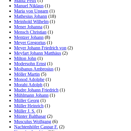
Mantz Felix
(1)
Manuel Niklaus
(1)
Maria von Ungarn
(1)
Mathesius Johann
(18)
Meinhold Wilhelm
(1)
Mener Johanna
(1)
Mensch Christian
(1)
Mentzer Johann
(8)
Meyer Gregorius
(1)
Meyer Johann Friedrich von
(2)
Meyfart Johann Matthäus
(2)
Milton John
(1)
Modersohn Ernst
(1)
Moibanus Ambrosius
(1)
Möller Martin
(5)
Monod Adolphe
(1)
Morahi Adolph
(1)
Mudre Johann Friedrich
(1)
Mühlmann Johann
(1)
Müller Georg
(1)
Müller Heinrich
(1)
Müller J. S.
(1)
Münter Balthasar
(2)
Musculus Wolfgang
(6)
Nachtenhöfer Caspar F.
(2)