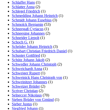
Schlaffer Hans
(1)
Schlatter Anna
(2)
Schlegel Friedrich
(1)
Schmedding Johann Heinrich
(1)
Schmidt Johann Eusebius
(3)
Schmolck Benjamin
(53)
Schneegaß Cyriacus
(1)
Schneesing Johannes
(2)
Schneider Liepolt
(1)
Schoch G.
(1)
Schröder Johann Heinrich
(3)
Schubart Christian Friedrich Daniel
(1)
Schuster Gottfried
(1)
Schütz Johann Jakob
(2)
Schwedler Johann Christoph
(2)
Schweichardt Anna
(1)
Schweiger Rupert
(1)
Schweinick Hans Christoph von
(1)
Schweinitzer Johannes
(1)
Schweizer Brüder
(2)
Scriver Christian
(2)
Selneccer Nikolaus
(70)
Sieben Brüder von Gmünd
(1)
Sieber Justus
(1)
Siegfried Johann
(1)