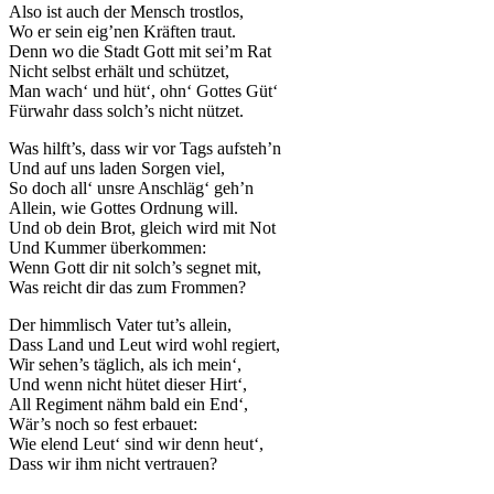
Also ist auch der Mensch trostlos,
Wo er sein eig’nen Kräften traut.
Denn wo die Stadt Gott mit sei’m Rat
Nicht selbst erhält und schützet,
Man wach‘ und hüt‘, ohn‘ Gottes Güt‘
Fürwahr dass solch’s nicht nützet.
Was hilft’s, dass wir vor Tags aufsteh’n
Und auf uns laden Sorgen viel,
So doch all‘ unsre Anschläg‘ geh’n
Allein, wie Gottes Ordnung will.
Und ob dein Brot, gleich wird mit Not
Und Kummer überkommen:
Wenn Gott dir nit solch’s segnet mit,
Was reicht dir das zum Frommen?
Der himmlisch Vater tut’s allein,
Dass Land und Leut wird wohl regiert,
Wir sehen’s täglich, als ich mein‘,
Und wenn nicht hütet dieser Hirt‘,
All Regiment nähm bald ein End‘,
Wär’s noch so fest erbauet:
Wie elend Leut‘ sind wir denn heut‘,
Dass wir ihm nicht vertrauen?