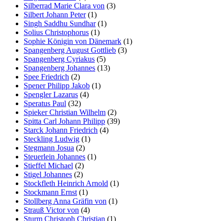
Silberrad Marie Clara von
(3)
Silbert Johann Peter
(1)
Singh Saddhu Sundhar
(1)
Solius Christophorus
(1)
Sophie Königin von Dänemark
(1)
Spangenberg August Gottlieb
(3)
Spangenberg Cyriakus
(5)
Spangenberg Johannes
(13)
Spee Friedrich
(2)
Spener Philipp Jakob
(1)
Spengler Lazarus
(4)
Speratus Paul
(32)
Spieker Christian Wilhelm
(2)
Spitta Carl Johann Philipp
(39)
Starck Johann Friedrich
(4)
Steckling Ludwig
(1)
Stegmann Josua
(2)
Steuerlein Johannes
(1)
Stieffel Michael
(2)
Stigel Johannes
(2)
Stockfleth Heinrich Arnold
(1)
Stockmann Ernst
(1)
Stollberg Anna Gräfin von
(1)
Strauß Victor von
(4)
Sturm Christoph Christian
(1)