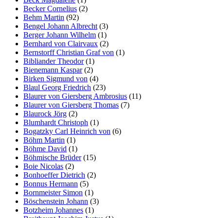
Becker Cornelius
(2)
Behm Martin
(92)
Bengel Johann Albrecht
(3)
Berger Johann Wilhelm
(1)
Bernhard von Clairvaux
(2)
Bernstorff Christian Graf von
(1)
Bibliander Theodor
(1)
Bienemann Kaspar
(2)
Birken Sigmund von
(4)
Blaul Georg Friedrich
(23)
Blaurer von Giersberg Ambrosius
(11)
Blaurer von Giersberg Thomas
(7)
Blaurock Jörg
(2)
Blumhardt Christoph
(1)
Bogatzky Carl Heinrich von
(6)
Böhm Martin
(1)
Böhme David
(1)
Böhmische Brüder
(15)
Boie Nicolas
(2)
Bonhoeffer Dietrich
(2)
Bonnus Hermann
(5)
Bornmeister Simon
(1)
Böschenstein Johann
(3)
Botzheim Johannes
(1)