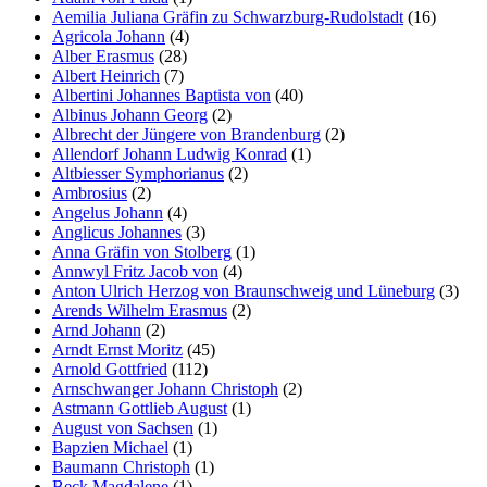
Aemilia Juliana Gräfin zu Schwarzburg-Rudolstadt
(16)
Agricola Johann
(4)
Alber Erasmus
(28)
Albert Heinrich
(7)
Albertini Johannes Baptista von
(40)
Albinus Johann Georg
(2)
Albrecht der Jüngere von Brandenburg
(2)
Allendorf Johann Ludwig Konrad
(1)
Altbiesser Symphorianus
(2)
Ambrosius
(2)
Angelus Johann
(4)
Anglicus Johannes
(3)
Anna Gräfin von Stolberg
(1)
Annwyl Fritz Jacob von
(4)
Anton Ulrich Herzog von Braunschweig und Lüneburg
(3)
Arends Wilhelm Erasmus
(2)
Arnd Johann
(2)
Arndt Ernst Moritz
(45)
Arnold Gottfried
(112)
Arnschwanger Johann Christoph
(2)
Astmann Gottlieb August
(1)
August von Sachsen
(1)
Bapzien Michael
(1)
Baumann Christoph
(1)
Beck Magdalene
(1)