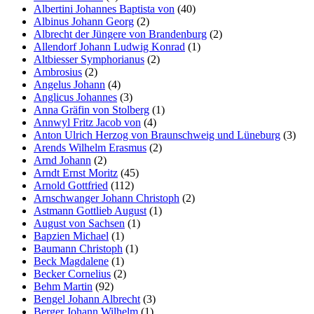
Albertini Johannes Baptista von
(40)
Albinus Johann Georg
(2)
Albrecht der Jüngere von Brandenburg
(2)
Allendorf Johann Ludwig Konrad
(1)
Altbiesser Symphorianus
(2)
Ambrosius
(2)
Angelus Johann
(4)
Anglicus Johannes
(3)
Anna Gräfin von Stolberg
(1)
Annwyl Fritz Jacob von
(4)
Anton Ulrich Herzog von Braunschweig und Lüneburg
(3)
Arends Wilhelm Erasmus
(2)
Arnd Johann
(2)
Arndt Ernst Moritz
(45)
Arnold Gottfried
(112)
Arnschwanger Johann Christoph
(2)
Astmann Gottlieb August
(1)
August von Sachsen
(1)
Bapzien Michael
(1)
Baumann Christoph
(1)
Beck Magdalene
(1)
Becker Cornelius
(2)
Behm Martin
(92)
Bengel Johann Albrecht
(3)
Berger Johann Wilhelm
(1)