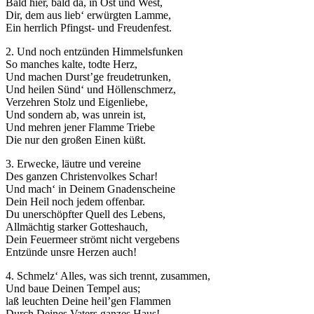
Bald hier, bald da, in Ost und West,
Dir, dem aus lieb‘ erwürgten Lamme,
Ein herrlich Pfingst- und Freudenfest.
2. Und noch entzünden Himmelsfunken
So manches kalte, todte Herz,
Und machen Durst’ge freudetrunken,
Und heilen Sünd‘ und Höllenschmerz,
Verzehren Stolz und Eigenliebe,
Und sondern ab, was unrein ist,
Und mehren jener Flamme Triebe
Die nur den großen Einen küßt.
3. Erwecke, läutre und vereine
Des ganzen Christenvolkes Schar!
Und mach‘ in Deinem Gnadenscheine
Dein Heil noch jedem offenbar.
Du unerschöpfter Quell des Lebens,
Allmächtig starker Gotteshauch,
Dein Feuermeer strömt nicht vergebens
Entzünde unsre Herzen auch!
4. Schmelz‘ Alles, was sich trennt, zusammen,
Und baue Deinen Tempel aus;
laß leuchten Deine heil’gen Flammen
Durch Deines Vaters ganzes Haus!