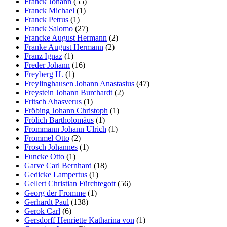
Franck Johann
(55)
Franck Michael
(1)
Franck Petrus
(1)
Franck Salomo
(27)
Francke August Hermann
(2)
Franke August Hermann
(2)
Franz Ignaz
(1)
Freder Johann
(16)
Freyberg H.
(1)
Freylinghausen Johann Anastasius
(47)
Freystein Johann Burchardt
(2)
Fritsch Ahasverus
(1)
Fröbing Johann Christoph
(1)
Frölich Bartholomäus
(1)
Frommann Johann Ulrich
(1)
Frommel Otto
(2)
Frosch Johannes
(1)
Funcke Otto
(1)
Garve Carl Bernhard
(18)
Gedicke Lampertus
(1)
Gellert Christian Fürchtegott
(56)
Georg der Fromme
(1)
Gerhardt Paul
(138)
Gerok Carl
(6)
Gersdorff Henriette Katharina von
(1)