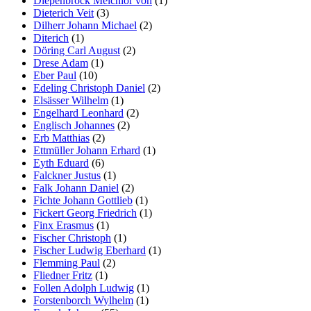
Diepenbrock Melchior von
(1)
Dieterich Veit
(3)
Dilherr Johann Michael
(2)
Diterich
(1)
Döring Carl August
(2)
Drese Adam
(1)
Eber Paul
(10)
Edeling Christoph Daniel
(2)
Elsässer Wilhelm
(1)
Engelhard Leonhard
(2)
Englisch Johannes
(2)
Erb Matthias
(2)
Ettmüller Johann Erhard
(1)
Eyth Eduard
(6)
Falckner Justus
(1)
Falk Johann Daniel
(2)
Fichte Johann Gottlieb
(1)
Fickert Georg Friedrich
(1)
Finx Erasmus
(1)
Fischer Christoph
(1)
Fischer Ludwig Eberhard
(1)
Flemming Paul
(2)
Fliedner Fritz
(1)
Follen Adolph Ludwig
(1)
Forstenborch Wylhelm
(1)