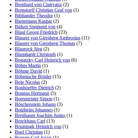
Bernhard von Clairvaux
(2)
Bernstorff Christian Graf von
(1)
Bibliander Theodor
(1)
Bienemann Kaspar
(2)
Birken Sigmund von
(4)
Blaul Georg Friedrich
(23)
Blaurer von Giersberg Ambrosius
(11)
Blaurer von Giersberg Thomas
(7)
Blaurock Jörg
(2)
Blumhardt Christoph
(1)
Bogatzky Carl Heinrich von
(6)
Böhm Martin
(1)
Böhme David
(1)
Böhmische Brüder
(15)
Boie Nicolas
(2)
Bonhoeffer Dietrich
(2)
Bonnus Hermann
(5)
Bornmeister Simon
(1)
Böschenstein Johann
(3)
Botzheim Johannes
(1)
Breithaupt Joachim Justus
(1)
Brockhaus Carl
(13)
Bruiningk Heinrich von
(1)
Buel Christian
(1)
Bunsen Carl Josias
(1)