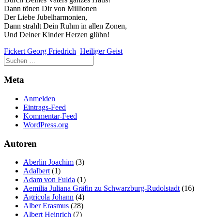
Dann tönen Dir von Millionen
Der Liebe Jubelharmonien,
Dann strahlt Dein Ruhm in allen Zonen,
Und Deiner Kinder Herzen glühn!
Fickert Georg Friedrich
Heiliger Geist
Meta
Anmelden
Eintrags-Feed
Kommentar-Feed
WordPress.org
Autoren
Aberlin Joachim
(3)
Adalbert
(1)
Adam von Fulda
(1)
Aemilia Juliana Gräfin zu Schwarzburg-Rudolstadt
(16)
Agricola Johann
(4)
Alber Erasmus
(28)
Albert Heinrich
(7)