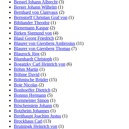
Bengel Johann Albrecht
(3)
Berger Johann Wilhelm
(1)
Bernhard von Clairvaux
(2)
Bernstorff Christian Graf von
(1)
Bibliander Theodor
(1)
Bienemann Kaspar
(2)
Birken Sigmund von
(4)
Blaul Georg Friedrich
(23)
Blaurer von Giersberg Ambrosius
(11)
Blaurer von Giersberg Thomas
(7)
Blaurock Jörg
(2)
Blumhardt Christoph
(1)
Bogatzky Carl Heinrich von
(6)
Böhm Martin
(1)
Böhme David
(1)
Böhmische Brüder
(15)
Boie Nicolas
(2)
Bonhoeffer Dietrich
(2)
Bonnus Hermann
(5)
Bornmeister Simon
(1)
Böschenstein Johann
(3)
Botzheim Johannes
(1)
Breithaupt Joachim Justus
(1)
Brockhaus Carl
(13)
Bruiningk Heinrich von
(1)