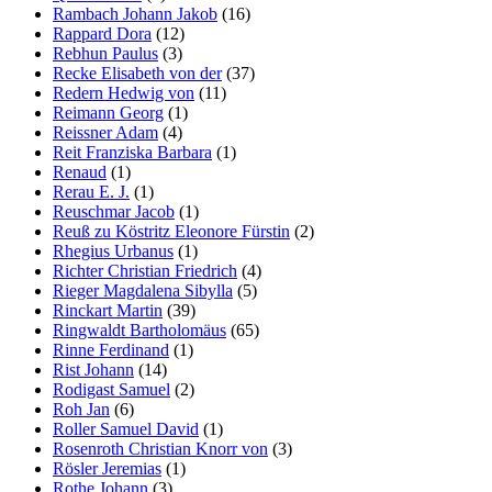
Rambach Johann Jakob
(16)
Rappard Dora
(12)
Rebhun Paulus
(3)
Recke Elisabeth von der
(37)
Redern Hedwig von
(11)
Reimann Georg
(1)
Reissner Adam
(4)
Reit Franziska Barbara
(1)
Renaud
(1)
Rerau E. J.
(1)
Reuschmar Jacob
(1)
Reuß zu Köstritz Eleonore Fürstin
(2)
Rhegius Urbanus
(1)
Richter Christian Friedrich
(4)
Rieger Magdalena Sibylla
(5)
Rinckart Martin
(39)
Ringwaldt Bartholomäus
(65)
Rinne Ferdinand
(1)
Rist Johann
(14)
Rodigast Samuel
(2)
Roh Jan
(6)
Roller Samuel David
(1)
Rosenroth Christian Knorr von
(3)
Rösler Jeremias
(1)
Rothe Johann
(3)