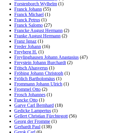
Forstenborch Wylhelm
(1)
Franck Johann
(55)
Franck Michael
(1)
Franck Petrus
(1)
Franck Salomo
(27)
Francke August Hermann
(2)
Franke August Hermann
(2)
Franz Ignaz
(1)
Freder Johann
(16)
Freyberg H.
(1)
Freylinghausen Johann Anastasius
(47)
Freystein Johann Burchardt
(2)
Fritsch Ahasverus
(1)
Fröbing Johann Christoph
(1)
Frölich Bartholomäus
(1)
Frommann Johann Ulrich
(1)
Frommel Otto
(2)
Frosch Johannes
(1)
Funcke Otto
(1)
Garve Carl Bernhard
(18)
Gedicke Lampertus
(1)
Gellert Christian Fürchtegott
(56)
Georg der Fromme
(1)
Gerhardt Paul
(138)
Gerok Carl
(6)