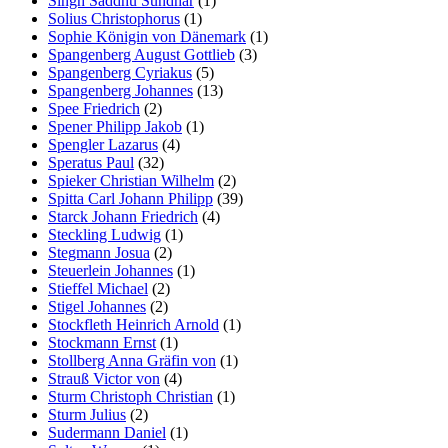
Singh Saddhu Sundhar
(1)
Solius Christophorus
(1)
Sophie Königin von Dänemark
(1)
Spangenberg August Gottlieb
(3)
Spangenberg Cyriakus
(5)
Spangenberg Johannes
(13)
Spee Friedrich
(2)
Spener Philipp Jakob
(1)
Spengler Lazarus
(4)
Speratus Paul
(32)
Spieker Christian Wilhelm
(2)
Spitta Carl Johann Philipp
(39)
Starck Johann Friedrich
(4)
Steckling Ludwig
(1)
Stegmann Josua
(2)
Steuerlein Johannes
(1)
Stieffel Michael
(2)
Stigel Johannes
(2)
Stockfleth Heinrich Arnold
(1)
Stockmann Ernst
(1)
Stollberg Anna Gräfin von
(1)
Strauß Victor von
(4)
Sturm Christoph Christian
(1)
Sturm Julius
(2)
Sudermann Daniel
(1)