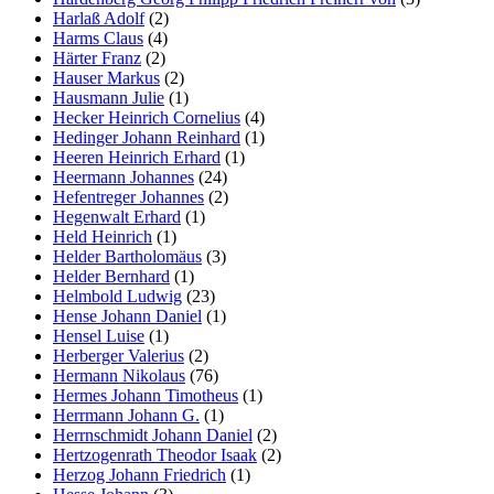
Harlaß Adolf
(2)
Harms Claus
(4)
Härter Franz
(2)
Hauser Markus
(2)
Hausmann Julie
(1)
Hecker Heinrich Cornelius
(4)
Hedinger Johann Reinhard
(1)
Heeren Heinrich Erhard
(1)
Heermann Johannes
(24)
Hefentreger Johannes
(2)
Hegenwalt Erhard
(1)
Held Heinrich
(1)
Helder Bartholomäus
(3)
Helder Bernhard
(1)
Helmbold Ludwig
(23)
Hense Johann Daniel
(1)
Hensel Luise
(1)
Herberger Valerius
(2)
Hermann Nikolaus
(76)
Hermes Johann Timotheus
(1)
Herrmann Johann G.
(1)
Herrnschmidt Johann Daniel
(2)
Hertzogenrath Theodor Isaak
(2)
Herzog Johann Friedrich
(1)