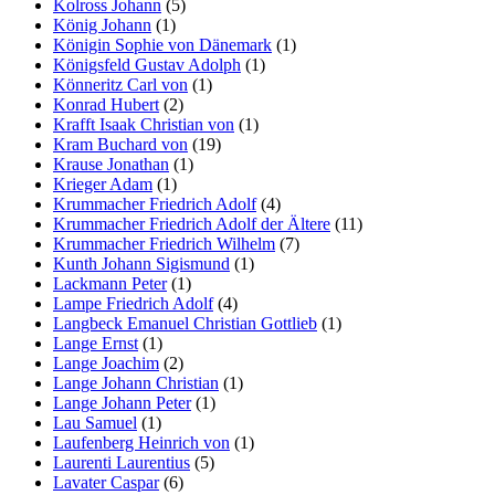
Kolross Johann
(5)
König Johann
(1)
Königin Sophie von Dänemark
(1)
Königsfeld Gustav Adolph
(1)
Könneritz Carl von
(1)
Konrad Hubert
(2)
Krafft Isaak Christian von
(1)
Kram Buchard von
(19)
Krause Jonathan
(1)
Krieger Adam
(1)
Krummacher Friedrich Adolf
(4)
Krummacher Friedrich Adolf der Ältere
(11)
Krummacher Friedrich Wilhelm
(7)
Kunth Johann Sigismund
(1)
Lackmann Peter
(1)
Lampe Friedrich Adolf
(4)
Langbeck Emanuel Christian Gottlieb
(1)
Lange Ernst
(1)
Lange Joachim
(2)
Lange Johann Christian
(1)
Lange Johann Peter
(1)
Lau Samuel
(1)
Laufenberg Heinrich von
(1)
Laurenti Laurentius
(5)
Lavater Caspar
(6)