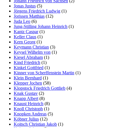
Johann Friedrich von Sachsen
(2)
Jonas Justus
(5)
Jörgens Friedrich Ludwig
(1)
Jorissen Matthias
(12)
Juda Leo
(6)
Jung-Stilling Johann Heinrich
(1)
Kantz Caspar
(1)
Keller Claus
(1)
Kern Georg
(1)
Keymann Christian
(3)
Keysel Wilhelm von
(1)
Kiesel Abraham
(1)
Kind Friedrich
(1)
Kinkel Gottfried
(1)
Kinner von Scherffenstein Martin
(1)
Klein Bernhard
(1)
Klepper Jochen
(58)
Klopstock Friedrich Gottlieb
(4)
Knak Gustav
(2)
Knapp Albert
(8)
Knaust Heinrich
(8)
Knoll Christoph
(1)
Knopken Andreas
(5)
Köbner Julius
(12)
Koitsch Christian Jakob
(1)