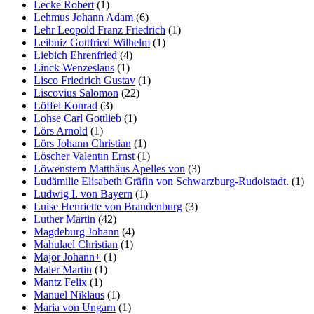
Lecke Robert
(1)
Lehmus Johann Adam
(6)
Lehr Leopold Franz Friedrich
(1)
Leibniz Gottfried Wilhelm
(1)
Liebich Ehrenfried
(4)
Linck Wenzeslaus
(1)
Lisco Friedrich Gustav
(1)
Liscovius Salomon
(22)
Löffel Konrad
(3)
Lohse Carl Gottlieb
(1)
Lörs Arnold
(1)
Lörs Johann Christian
(1)
Löscher Valentin Ernst
(1)
Löwenstern Matthäus Apelles von
(3)
Ludämilie Elisabeth Gräfin von Schwarzburg-Rudolstadt.
(1)
Ludwig I. von Bayern
(1)
Luise Henriette von Brandenburg
(3)
Luther Martin
(42)
Magdeburg Johann
(4)
Mahulael Christian
(1)
Major Johann+
(1)
Maler Martin
(1)
Mantz Felix
(1)
Manuel Niklaus
(1)
Maria von Ungarn
(1)