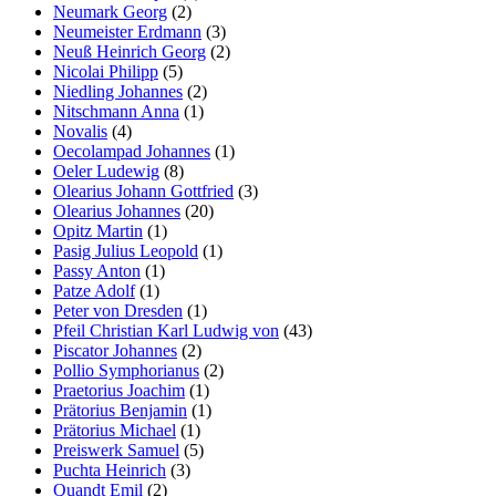
Neumark Georg
(2)
Neumeister Erdmann
(3)
Neuß Heinrich Georg
(2)
Nicolai Philipp
(5)
Niedling Johannes
(2)
Nitschmann Anna
(1)
Novalis
(4)
Oecolampad Johannes
(1)
Oeler Ludewig
(8)
Olearius Johann Gottfried
(3)
Olearius Johannes
(20)
Opitz Martin
(1)
Pasig Julius Leopold
(1)
Passy Anton
(1)
Patze Adolf
(1)
Peter von Dresden
(1)
Pfeil Christian Karl Ludwig von
(43)
Piscator Johannes
(2)
Pollio Symphorianus
(2)
Praetorius Joachim
(1)
Prätorius Benjamin
(1)
Prätorius Michael
(1)
Preiswerk Samuel
(5)
Puchta Heinrich
(3)
Quandt Emil
(2)