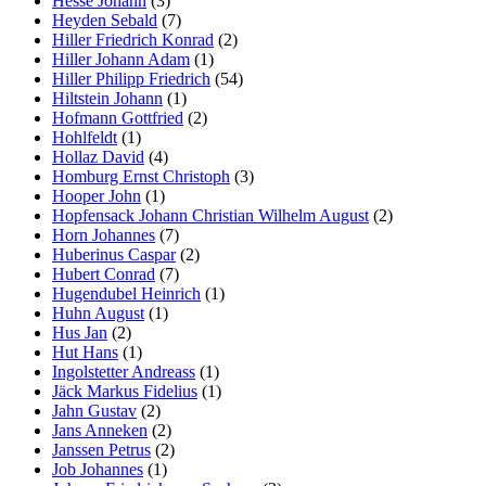
Hesse Johann
(3)
Heyden Sebald
(7)
Hiller Friedrich Konrad
(2)
Hiller Johann Adam
(1)
Hiller Philipp Friedrich
(54)
Hiltstein Johann
(1)
Hofmann Gottfried
(2)
Hohlfeldt
(1)
Hollaz David
(4)
Homburg Ernst Christoph
(3)
Hooper John
(1)
Hopfensack Johann Christian Wilhelm August
(2)
Horn Johannes
(7)
Huberinus Caspar
(2)
Hubert Conrad
(7)
Hugendubel Heinrich
(1)
Huhn August
(1)
Hus Jan
(2)
Hut Hans
(1)
Ingolstetter Andreass
(1)
Jäck Markus Fidelius
(1)
Jahn Gustav
(2)
Jans Anneken
(2)
Janssen Petrus
(2)
Job Johannes
(1)