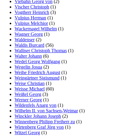
Viebahn Georg von
(2)
Vischer Christoph
(1)
Vogtherr Heinrich
(3)
Vulpius Herman
(1)
Vulpius Melchior
(1)
Wackernagel Wilhelm
(1)
Wagner Georg
(1)
Waldenser
(2)
Waldis Burcard
(56)
Walliser Christoph Thomas
(1)
Walter Johann
(6)
Wedel Georg Wolfgang
(1)
Wegelin Josua
(2)
Weihe Friedrich August
(1)
Weingärtner Sigismund
(1)
Weise Christian
(1)
Weisse Michael
(60)
Weißel Georg
(3)
Werner Georg
(1)
Wildenfels Anarg von
(1)
Wilhelm II. von Sachsen-Weimar
(1)
Winckler Johann Joseph
(2)
Winnenberg Philipp Freiherr zu
(1)
Wirtenberg Graf Jörg von
(1)
Witzel Georg
(1)