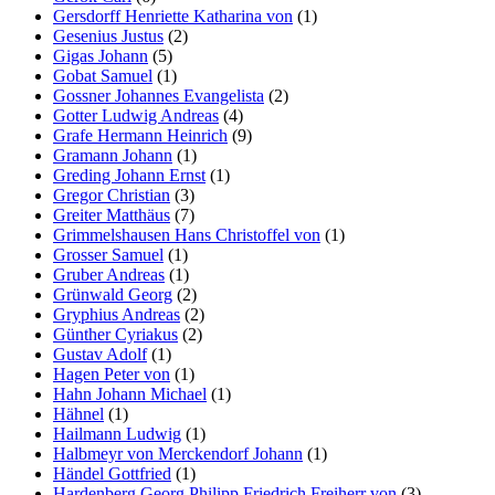
Gersdorff Henriette Katharina von
(1)
Gesenius Justus
(2)
Gigas Johann
(5)
Gobat Samuel
(1)
Gossner Johannes Evangelista
(2)
Gotter Ludwig Andreas
(4)
Grafe Hermann Heinrich
(9)
Gramann Johann
(1)
Greding Johann Ernst
(1)
Gregor Christian
(3)
Greiter Matthäus
(7)
Grimmelshausen Hans Christoffel von
(1)
Grosser Samuel
(1)
Gruber Andreas
(1)
Grünwald Georg
(2)
Gryphius Andreas
(2)
Günther Cyriakus
(2)
Gustav Adolf
(1)
Hagen Peter von
(1)
Hahn Johann Michael
(1)
Hähnel
(1)
Hailmann Ludwig
(1)
Halbmeyr von Merckendorf Johann
(1)
Händel Gottfried
(1)
Hardenberg Georg Philipp Friedrich Freiherr von
(3)