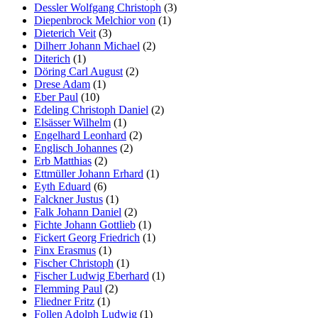
Dessler Wolfgang Christoph
(3)
Diepenbrock Melchior von
(1)
Dieterich Veit
(3)
Dilherr Johann Michael
(2)
Diterich
(1)
Döring Carl August
(2)
Drese Adam
(1)
Eber Paul
(10)
Edeling Christoph Daniel
(2)
Elsässer Wilhelm
(1)
Engelhard Leonhard
(2)
Englisch Johannes
(2)
Erb Matthias
(2)
Ettmüller Johann Erhard
(1)
Eyth Eduard
(6)
Falckner Justus
(1)
Falk Johann Daniel
(2)
Fichte Johann Gottlieb
(1)
Fickert Georg Friedrich
(1)
Finx Erasmus
(1)
Fischer Christoph
(1)
Fischer Ludwig Eberhard
(1)
Flemming Paul
(2)
Fliedner Fritz
(1)
Follen Adolph Ludwig
(1)