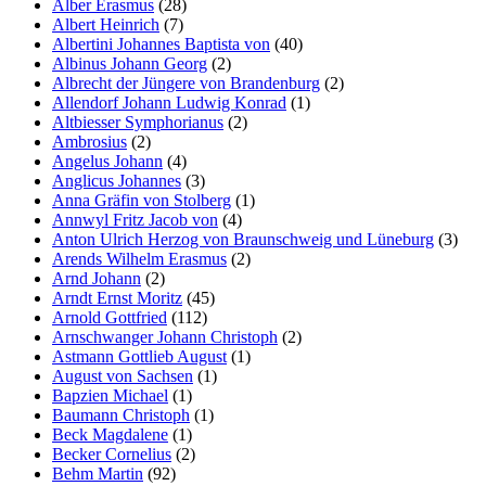
Alber Erasmus
(28)
Albert Heinrich
(7)
Albertini Johannes Baptista von
(40)
Albinus Johann Georg
(2)
Albrecht der Jüngere von Brandenburg
(2)
Allendorf Johann Ludwig Konrad
(1)
Altbiesser Symphorianus
(2)
Ambrosius
(2)
Angelus Johann
(4)
Anglicus Johannes
(3)
Anna Gräfin von Stolberg
(1)
Annwyl Fritz Jacob von
(4)
Anton Ulrich Herzog von Braunschweig und Lüneburg
(3)
Arends Wilhelm Erasmus
(2)
Arnd Johann
(2)
Arndt Ernst Moritz
(45)
Arnold Gottfried
(112)
Arnschwanger Johann Christoph
(2)
Astmann Gottlieb August
(1)
August von Sachsen
(1)
Bapzien Michael
(1)
Baumann Christoph
(1)
Beck Magdalene
(1)
Becker Cornelius
(2)
Behm Martin
(92)