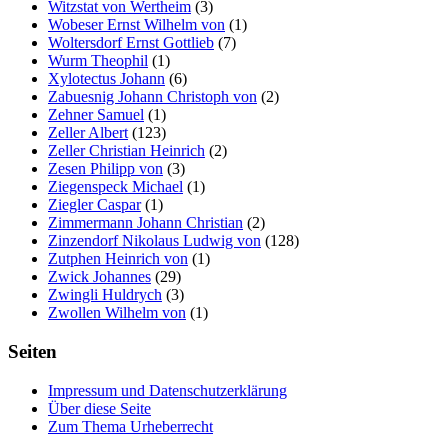
Witzstat von Wertheim
(3)
Wobeser Ernst Wilhelm von
(1)
Woltersdorf Ernst Gottlieb
(7)
Wurm Theophil
(1)
Xylotectus Johann
(6)
Zabuesnig Johann Christoph von
(2)
Zehner Samuel
(1)
Zeller Albert
(123)
Zeller Christian Heinrich
(2)
Zesen Philipp von
(3)
Ziegenspeck Michael
(1)
Ziegler Caspar
(1)
Zimmermann Johann Christian
(2)
Zinzendorf Nikolaus Ludwig von
(128)
Zutphen Heinrich von
(1)
Zwick Johannes
(29)
Zwingli Huldrych
(3)
Zwollen Wilhelm von
(1)
Seiten
Impressum und Datenschutzerklärung
Über diese Seite
Zum Thema Urheberrecht