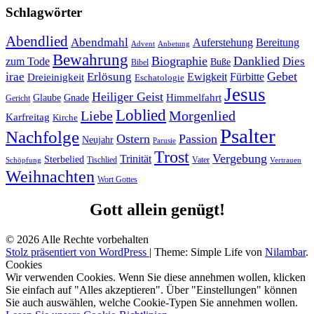
Schlagwörter
Abendlied
Abendmahl
Bereitung
Auferstehung
Advent
Anbetung
Bewahrung
Biographie
Danklied
zum Tode
Dies
Buße
Bibel
Gebet
irae
Erlösung
Ewigkeit
Fürbitte
Dreieinigkeit
Eschatologie
Jesus
Heiliger Geist
Himmelfahrt
Glaube
Gnade
Gericht
Loblied
Liebe
Morgenlied
Karfreitag
Kirche
Psalter
Nachfolge
Ostern
Passion
Neujahr
Parusie
Trost
Vergebung
Trinität
Sterbelied
Tischlied
Vater
Vertrauen
Schöpfung
Weihnachten
Wort Gottes
Gott allein genügt!
© 2026 Alle Rechte vorbehalten
Stolz präsentiert von WordPress
|
Theme: Simple Life von
Nilambar
.
Cookies
Wir verwenden Cookies. Wenn Sie diese annehmen wollen, klicken
Sie einfach auf "Alles akzeptieren". Über "Einstellungen" können
Sie auch auswählen, welche Cookie-Typen Sie annehmen wollen.