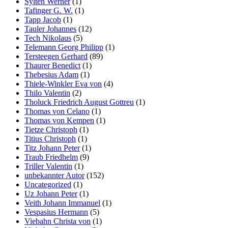
Sylten Werner
(1)
Tafinger G. W.
(1)
Tapp Jacob
(1)
Tauler Johannes
(12)
Tech Nikolaus
(5)
Telemann Georg Philipp
(1)
Tersteegen Gerhard
(89)
Thaurer Benedict
(1)
Thebesius Adam
(1)
Thiele-Winkler Eva von
(4)
Thilo Valentin
(2)
Tholuck Friedrich August Gottreu
(1)
Thomas von Celano
(1)
Thomas von Kempen
(1)
Tietze Christoph
(1)
Titius Christoph
(1)
Titz Johann Peter
(1)
Traub Friedhelm
(9)
Triller Valentin
(1)
unbekannter Autor
(152)
Uncategorized
(1)
Uz Johann Peter
(1)
Veith Johann Immanuel
(1)
Vespasius Hermann
(5)
Viebahn Christa von
(1)