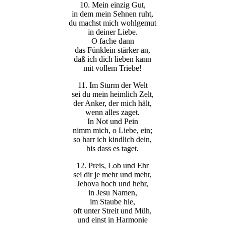
10. Mein einzig Gut,
in dem mein Sehnen ruht,
du machst mich wohlgemut
in deiner Liebe.
O fache dann
das Fünklein stärker an,
daß ich dich lieben kann
mit vollem Triebe!
11. Im Sturm der Welt
sei du mein heimlich Zelt,
der Anker, der mich hält,
wenn alles zaget.
In Not und Pein
nimm mich, o Liebe, ein;
so harr ich kindlich dein,
bis dass es taget.
12. Preis, Lob und Ehr
sei dir je mehr und mehr,
Jehova hoch und hehr,
in Jesu Namen,
im Staube hie,
oft unter Streit und Müh,
und einst in Harmonie