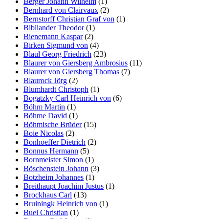
Berger Johann Wilhelm
(1)
Bernhard von Clairvaux
(2)
Bernstorff Christian Graf von
(1)
Bibliander Theodor
(1)
Bienemann Kaspar
(2)
Birken Sigmund von
(4)
Blaul Georg Friedrich
(23)
Blaurer von Giersberg Ambrosius
(11)
Blaurer von Giersberg Thomas
(7)
Blaurock Jörg
(2)
Blumhardt Christoph
(1)
Bogatzky Carl Heinrich von
(6)
Böhm Martin
(1)
Böhme David
(1)
Böhmische Brüder
(15)
Boie Nicolas
(2)
Bonhoeffer Dietrich
(2)
Bonnus Hermann
(5)
Bornmeister Simon
(1)
Böschenstein Johann
(3)
Botzheim Johannes
(1)
Breithaupt Joachim Justus
(1)
Brockhaus Carl
(13)
Bruiningk Heinrich von
(1)
Buel Christian
(1)