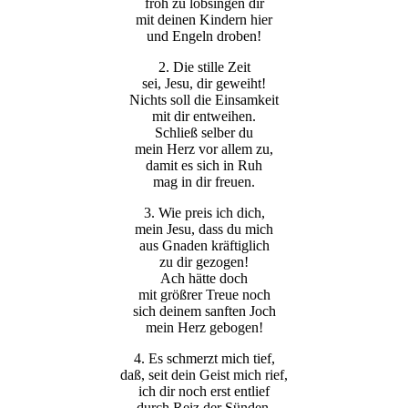
froh zu lobsingen dir
mit deinen Kindern hier
und Engeln droben!
2. Die stille Zeit
sei, Jesu, dir geweiht!
Nichts soll die Einsamkeit
mit dir entweihen.
Schließ selber du
mein Herz vor allem zu,
damit es sich in Ruh
mag in dir freuen.
3. Wie preis ich dich,
mein Jesu, dass du mich
aus Gnaden kräftiglich
zu dir gezogen!
Ach hätte doch
mit größrer Treue noch
sich deinem sanften Joch
mein Herz gebogen!
4. Es schmerzt mich tief,
daß, seit dein Geist mich rief,
ich dir noch erst entlief
durch Reiz der Sünden.