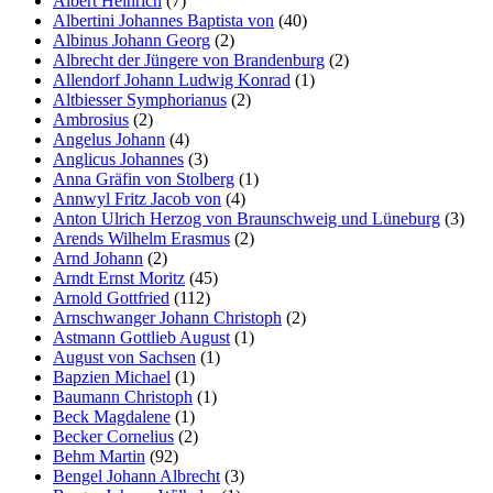
Albert Heinrich
(7)
Albertini Johannes Baptista von
(40)
Albinus Johann Georg
(2)
Albrecht der Jüngere von Brandenburg
(2)
Allendorf Johann Ludwig Konrad
(1)
Altbiesser Symphorianus
(2)
Ambrosius
(2)
Angelus Johann
(4)
Anglicus Johannes
(3)
Anna Gräfin von Stolberg
(1)
Annwyl Fritz Jacob von
(4)
Anton Ulrich Herzog von Braunschweig und Lüneburg
(3)
Arends Wilhelm Erasmus
(2)
Arnd Johann
(2)
Arndt Ernst Moritz
(45)
Arnold Gottfried
(112)
Arnschwanger Johann Christoph
(2)
Astmann Gottlieb August
(1)
August von Sachsen
(1)
Bapzien Michael
(1)
Baumann Christoph
(1)
Beck Magdalene
(1)
Becker Cornelius
(2)
Behm Martin
(92)
Bengel Johann Albrecht
(3)