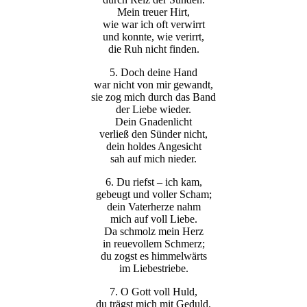
Mein treuer Hirt,
wie war ich oft verwirrt
und konnte, wie verirrt,
die Ruh nicht finden.
5. Doch deine Hand
war nicht von mir gewandt,
sie zog mich durch das Band
der Liebe wieder.
Dein Gnadenlicht
verließ den Sünder nicht,
dein holdes Angesicht
sah auf mich nieder.
6. Du riefst – ich kam,
gebeugt und voller Scham;
dein Vaterherze nahm
mich auf voll Liebe.
Da schmolz mein Herz
in reuevollem Schmerz;
du zogst es himmelwärts
im Liebestriebe.
7. O Gott voll Huld,
du trägst mich mit Geduld,