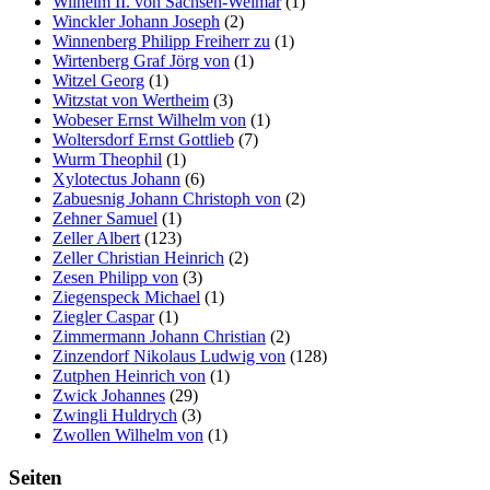
Wilhelm II. von Sachsen-Weimar
(1)
Winckler Johann Joseph
(2)
Winnenberg Philipp Freiherr zu
(1)
Wirtenberg Graf Jörg von
(1)
Witzel Georg
(1)
Witzstat von Wertheim
(3)
Wobeser Ernst Wilhelm von
(1)
Woltersdorf Ernst Gottlieb
(7)
Wurm Theophil
(1)
Xylotectus Johann
(6)
Zabuesnig Johann Christoph von
(2)
Zehner Samuel
(1)
Zeller Albert
(123)
Zeller Christian Heinrich
(2)
Zesen Philipp von
(3)
Ziegenspeck Michael
(1)
Ziegler Caspar
(1)
Zimmermann Johann Christian
(2)
Zinzendorf Nikolaus Ludwig von
(128)
Zutphen Heinrich von
(1)
Zwick Johannes
(29)
Zwingli Huldrych
(3)
Zwollen Wilhelm von
(1)
Seiten