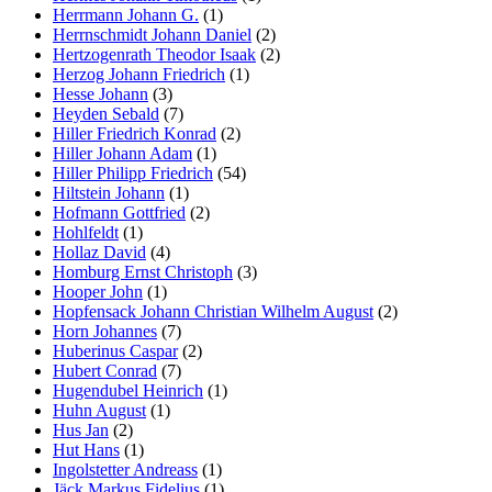
Herrmann Johann G.
(1)
Herrnschmidt Johann Daniel
(2)
Hertzogenrath Theodor Isaak
(2)
Herzog Johann Friedrich
(1)
Hesse Johann
(3)
Heyden Sebald
(7)
Hiller Friedrich Konrad
(2)
Hiller Johann Adam
(1)
Hiller Philipp Friedrich
(54)
Hiltstein Johann
(1)
Hofmann Gottfried
(2)
Hohlfeldt
(1)
Hollaz David
(4)
Homburg Ernst Christoph
(3)
Hooper John
(1)
Hopfensack Johann Christian Wilhelm August
(2)
Horn Johannes
(7)
Huberinus Caspar
(2)
Hubert Conrad
(7)
Hugendubel Heinrich
(1)
Huhn August
(1)
Hus Jan
(2)
Hut Hans
(1)
Ingolstetter Andreass
(1)
Jäck Markus Fidelius
(1)