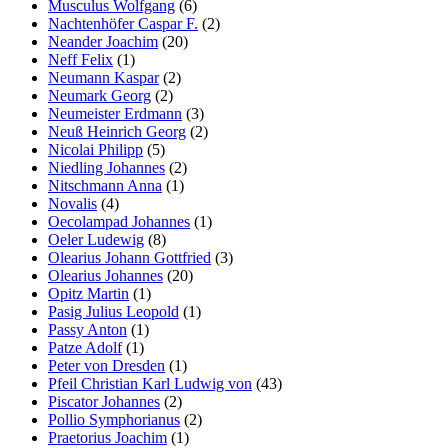
Musculus Wolfgang
(6)
Nachtenhöfer Caspar F.
(2)
Neander Joachim
(20)
Neff Felix
(1)
Neumann Kaspar
(2)
Neumark Georg
(2)
Neumeister Erdmann
(3)
Neuß Heinrich Georg
(2)
Nicolai Philipp
(5)
Niedling Johannes
(2)
Nitschmann Anna
(1)
Novalis
(4)
Oecolampad Johannes
(1)
Oeler Ludewig
(8)
Olearius Johann Gottfried
(3)
Olearius Johannes
(20)
Opitz Martin
(1)
Pasig Julius Leopold
(1)
Passy Anton
(1)
Patze Adolf
(1)
Peter von Dresden
(1)
Pfeil Christian Karl Ludwig von
(43)
Piscator Johannes
(2)
Pollio Symphorianus
(2)
Praetorius Joachim
(1)