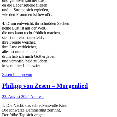
und genießen solcher Lust ;
der Website
da die Lebensquelle fließen
auf Basis der
und in Strome sich ergießen,
Nutzung
wie den Frommen ist bewußt .
verbessern.
4. Drum entweicht, ihr schnöden Sachen!
keine Lust ist auf der Welt,
die uns kann recht fröhlich machen,
Erfahrung
sie ist nur ein Trauerfeld ;
Damit unsere
ihre Freude weichet,
Website
ihre Lust verbleichet,
während
alles ist nur eitel hier:
Ihres Besuchs
drum hab ich mich Gott ergeben,
so gut wie
und verhoffe, bald zu leben,
möglich
in verklärter Leibeszier.
funktioniert.
Wenn Sie
Zesen Philipp von
diese Cookies
ablehnen,
Philipp von Zesen – Morgenlied
verschwinden
einige
Funktionen
23. August 2025
Andreas
von der
1. Die Nacht, das schreckensvolle Kind
Website.
Die schwarze Dämmerung zerrinnt,
Der frühe Tag sich zeiget;