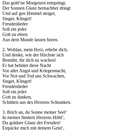
Das gold‘ne Morgenrot entspringt,
Marketing
Der Sonnen Glanz hernachher dringt
Indem Sie uns Ihre
Und auf gen Himmel steiget,
Interessen und Ihr
Singet, Klinget!
Verhalten beim
Freudenlieder
Besuch unserer
Soll ein jeder
Website mitteilen,
Gott zu ehren
erhöhen Sie die
Aus dem Munde lassen hören.
Wahrscheinlichkeit,
personalisierte
2. Wohlan, mein Herz, erhebe dich,
Inhalte und
Und denke, wie der Höchste sich
Angebote zu sehen.
Bemüht, für dich zu wachen!
Er hat behütet diese Nacht
Vor aller Angst und Kriegesmacht,
Vor Not und Tod uns Schwachen,
Singet, Klinget!
Freudenlieder
Soll ein jeder
Gott zu danken,
Schütten aus des Herzens Schranken.
3. Brich an, du Sonne meiner Seel‘
In meines finstern Herzens Höhl‘,
Du goldner Glanz der Freuden!
Erquicke mich mit deinem Geist‘,