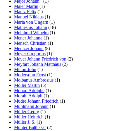
Major Johann+
(1)
Maler Martin
(1)
Mantz Felix
(1)
Manuel Niklaus
(1)
Maria von Ungarn
(1)
Mathesius Johann
(18)
Meinhold Wilhelm
(1)
Mener Johanna
(1)
Mensch Christian
(1)
Mentzer Johann
(8)
Meyer Gregorius
(1)
Meyer Johann Friedrich von
(2)
Meyfart Johann Matthäus
(2)
Milton John
(1)
Modersohn Ernst
(1)
Moibanus Ambrosius
(1)
Möller Martin
(5)
Monod Adolphe
(1)
Morahi Adolph
(1)
Mudre Johann Friedrich
(1)
Mühlmann Johann
(1)
Müller Georg
(1)
Müller Heinrich
(1)
Müller J. S.
(1)
Münter Balthasar
(2)