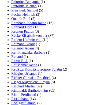
Prätorius Benjamin
(1)
Prätorius Michael
(1)
Preiswerk Samuel
(5)
Puchta Heinrich
(3)
Quandt Emil
(2)
Rambach Johann Jakob
(16)
Rappard Dora
(12)
Rebhun Paulus
(3)
Recke Elisabeth von der
(37)
Redern Hedwig von
(11)
Reimann Georg
(1)
Reissner Adam
(4)
Reit Franziska Barbara
(1)
Renaud
(1)
Rerau E. J.
(1)
Reuschmar Jacob
(1)
Reuß zu Köstritz Eleonore Fürstin
(2)
Rhegius Urbanus
(1)
Richter Christian Friedrich
(4)
Rieger Magdalena Sibylla
(5)
Rinckart Martin
(39)
Ringwaldt Bartholomäus
(65)
Rinne Ferdinand
(1)
Rist Johann
(14)
Rodigast Samuel
(2)