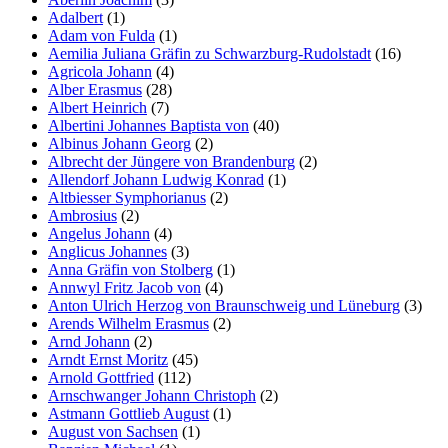
Adalbert
(1)
Adam von Fulda
(1)
Aemilia Juliana Gräfin zu Schwarzburg-Rudolstadt
(16)
Agricola Johann
(4)
Alber Erasmus
(28)
Albert Heinrich
(7)
Albertini Johannes Baptista von
(40)
Albinus Johann Georg
(2)
Albrecht der Jüngere von Brandenburg
(2)
Allendorf Johann Ludwig Konrad
(1)
Altbiesser Symphorianus
(2)
Ambrosius
(2)
Angelus Johann
(4)
Anglicus Johannes
(3)
Anna Gräfin von Stolberg
(1)
Annwyl Fritz Jacob von
(4)
Anton Ulrich Herzog von Braunschweig und Lüneburg
(3)
Arends Wilhelm Erasmus
(2)
Arnd Johann
(2)
Arndt Ernst Moritz
(45)
Arnold Gottfried
(112)
Arnschwanger Johann Christoph
(2)
Astmann Gottlieb August
(1)
August von Sachsen
(1)