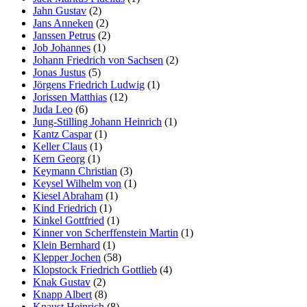
Jahn Gustav
(2)
Jans Anneken
(2)
Janssen Petrus
(2)
Job Johannes
(1)
Johann Friedrich von Sachsen
(2)
Jonas Justus
(5)
Jörgens Friedrich Ludwig
(1)
Jorissen Matthias
(12)
Juda Leo
(6)
Jung-Stilling Johann Heinrich
(1)
Kantz Caspar
(1)
Keller Claus
(1)
Kern Georg
(1)
Keymann Christian
(3)
Keysel Wilhelm von
(1)
Kiesel Abraham
(1)
Kind Friedrich
(1)
Kinkel Gottfried
(1)
Kinner von Scherffenstein Martin
(1)
Klein Bernhard
(1)
Klepper Jochen
(58)
Klopstock Friedrich Gottlieb
(4)
Knak Gustav
(2)
Knapp Albert
(8)
Knaust Heinrich
(8)