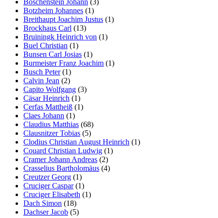
Böschenstein Johann
(3)
Botzheim Johannes
(1)
Breithaupt Joachim Justus
(1)
Brockhaus Carl
(13)
Bruiningk Heinrich von
(1)
Buel Christian
(1)
Bunsen Carl Josias
(1)
Burmeister Franz Joachim
(1)
Busch Peter
(1)
Calvin Jean
(2)
Capito Wolfgang
(3)
Cäsar Heinrich
(1)
Cerfas Mattheiß
(1)
Claes Johann
(1)
Claudius Matthias
(68)
Clausnitzer Tobias
(5)
Clodius Christian August Heinrich
(1)
Couard Christian Ludwig
(1)
Cramer Johann Andreas
(2)
Crasselius Bartholomäus
(4)
Creutzer Georg
(1)
Cruciger Caspar
(1)
Cruciger Elisabeth
(1)
Dach Simon
(18)
Dachser Jacob
(5)