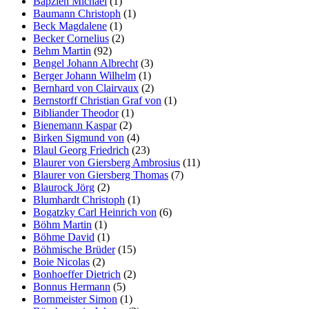
Bapzien Michael
(1)
Baumann Christoph
(1)
Beck Magdalene
(1)
Becker Cornelius
(2)
Behm Martin
(92)
Bengel Johann Albrecht
(3)
Berger Johann Wilhelm
(1)
Bernhard von Clairvaux
(2)
Bernstorff Christian Graf von
(1)
Bibliander Theodor
(1)
Bienemann Kaspar
(2)
Birken Sigmund von
(4)
Blaul Georg Friedrich
(23)
Blaurer von Giersberg Ambrosius
(11)
Blaurer von Giersberg Thomas
(7)
Blaurock Jörg
(2)
Blumhardt Christoph
(1)
Bogatzky Carl Heinrich von
(6)
Böhm Martin
(1)
Böhme David
(1)
Böhmische Brüder
(15)
Boie Nicolas
(2)
Bonhoeffer Dietrich
(2)
Bonnus Hermann
(5)
Bornmeister Simon
(1)