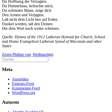
Du Hoffnung der Verzagten.
Du Himmelstau, befruchte mich,
Du schönstes Mann, zeige dich
Den Armen und Verjagten.
Laß nicht dein Licht hier auf Erden
Dunkel werden, laß den Deinen
Hie dein Wort noch weiter scheinen.
Quelle: Hymns of the 1912 Lutheran Hymnal for Church, School
and Home Evangelical Lutheran Synod of Wisconsin and other
States
Zesen Philipp von
Weihnachten
Meta
Anmelden
Eintrags-Feed
Kommentar-Feed
WordPress.org
Autoren
Aberlin Joachim
(3)