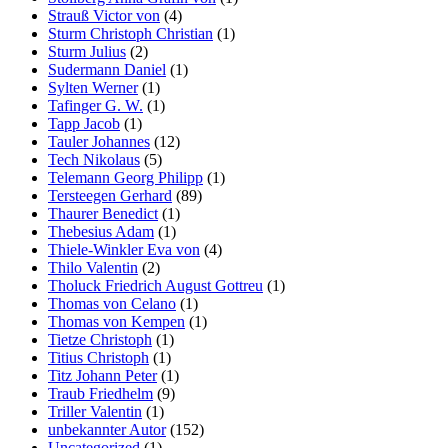
Strauß Victor von
(4)
Sturm Christoph Christian
(1)
Sturm Julius
(2)
Sudermann Daniel
(1)
Sylten Werner
(1)
Tafinger G. W.
(1)
Tapp Jacob
(1)
Tauler Johannes
(12)
Tech Nikolaus
(5)
Telemann Georg Philipp
(1)
Tersteegen Gerhard
(89)
Thaurer Benedict
(1)
Thebesius Adam
(1)
Thiele-Winkler Eva von
(4)
Thilo Valentin
(2)
Tholuck Friedrich August Gottreu
(1)
Thomas von Celano
(1)
Thomas von Kempen
(1)
Tietze Christoph
(1)
Titius Christoph
(1)
Titz Johann Peter
(1)
Traub Friedhelm
(9)
Triller Valentin
(1)
unbekannter Autor
(152)
Uncategorized
(1)