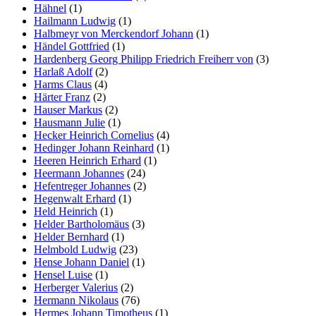
Hähnel
(1)
Hailmann Ludwig
(1)
Halbmeyr von Merckendorf Johann
(1)
Händel Gottfried
(1)
Hardenberg Georg Philipp Friedrich Freiherr von
(3)
Harlaß Adolf
(2)
Harms Claus
(4)
Härter Franz
(2)
Hauser Markus
(2)
Hausmann Julie
(1)
Hecker Heinrich Cornelius
(4)
Hedinger Johann Reinhard
(1)
Heeren Heinrich Erhard
(1)
Heermann Johannes
(24)
Hefentreger Johannes
(2)
Hegenwalt Erhard
(1)
Held Heinrich
(1)
Helder Bartholomäus
(3)
Helder Bernhard
(1)
Helmbold Ludwig
(23)
Hense Johann Daniel
(1)
Hensel Luise
(1)
Herberger Valerius
(2)
Hermann Nikolaus
(76)
Hermes Johann Timotheus
(1)