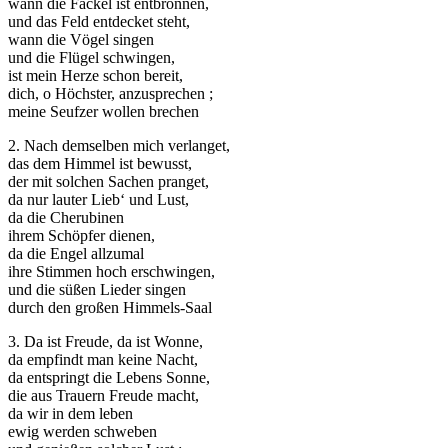
wann die Fackel ist entbronnen,
und das Feld entdecket steht,
wann die Vögel singen
und die Flügel schwingen,
ist mein Herze schon bereit,
dich, o Höchster, anzusprechen ;
meine Seufzer wollen brechen
Notwendig
Diese
2. Nach demselben mich verlanget,
Cookies
das dem Himmel ist bewusst,
sind nicht
der mit solchen Sachen pranget,
optional.
da nur lauter Lieb‘ und Lust,
Sie werden
da die Cherubinen
benötigt,
ihrem Schöpfer dienen,
damit die
da die Engel allzumal
Website
ihre Stimmen hoch erschwingen,
funktioniert.
und die süßen Lieder singen
durch den großen Himmels-Saal
3. Da ist Freude, da ist Wonne,
Statistik
da empfindt man keine Nacht,
Mit diesen
da entspringt die Lebens Sonne,
Cookies
die aus Trauern Freude macht,
können wir die
da wir in dem leben
Funktionsweise
ewig werden schweben
und Struktur