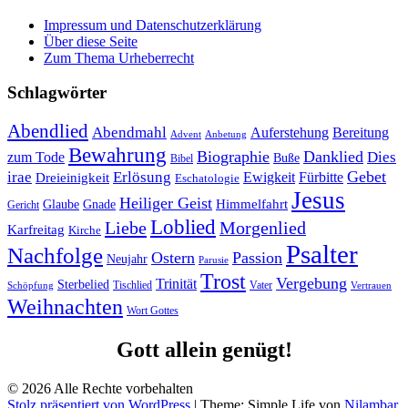
Impressum und Datenschutzerklärung
Über diese Seite
Zum Thema Urheberrecht
Schlagwörter
Abendlied
Abendmahl
Bereitung
Auferstehung
Advent
Anbetung
Bewahrung
Biographie
Danklied
zum Tode
Dies
Buße
Bibel
Gebet
irae
Erlösung
Ewigkeit
Fürbitte
Dreieinigkeit
Eschatologie
Jesus
Heiliger Geist
Himmelfahrt
Glaube
Gnade
Gericht
Loblied
Liebe
Morgenlied
Karfreitag
Kirche
Psalter
Nachfolge
Ostern
Passion
Neujahr
Parusie
Trost
Vergebung
Trinität
Sterbelied
Tischlied
Vater
Vertrauen
Schöpfung
Weihnachten
Wort Gottes
Gott allein genügt!
© 2026 Alle Rechte vorbehalten
Stolz präsentiert von WordPress
|
Theme: Simple Life von
Nilambar
.