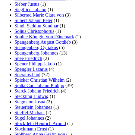
Sieber Justus
(1)
Siegfried Johann
(1)
Silberrad Marie Clara von
(3)
Silbert Johann Peter
(1)
Singh Saddhu Sundhar
(1)
Solius Christophorus
(1)
Sophie Königin von Dänemark
(1)
Spangenberg August Gottlieb
(3)
Spangenberg Cyriakus
(5)
Spangenberg Johannes
(13)
Spee Friedrich
(2)
Spener Philipp Jakob
(1)
Spengler Lazarus
(4)
Speratus Paul
(32)
Spieker Christian Wilhelm
(2)
Spitta Carl Johann Philipp
(39)
Starck Johann Friedrich
(4)
Steckling Ludwig
(1)
Stegmann Josua
(2)
Steuerlein Johannes
(1)
Stieffel Michael
(2)
Stigel Johannes
(2)
Stockfleth Heinrich Arnold
(1)
Stockmann Ernst
(1)
Stollberg Anna Gräfin von
(1)