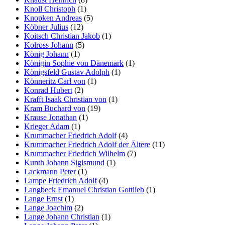
Knoll Christoph
(1)
Knopken Andreas
(5)
Köbner Julius
(12)
Koitsch Christian Jakob
(1)
Kolross Johann
(5)
König Johann
(1)
Königin Sophie von Dänemark
(1)
Königsfeld Gustav Adolph
(1)
Könneritz Carl von
(1)
Konrad Hubert
(2)
Krafft Isaak Christian von
(1)
Kram Buchard von
(19)
Krause Jonathan
(1)
Krieger Adam
(1)
Krummacher Friedrich Adolf
(4)
Krummacher Friedrich Adolf der Ältere
(11)
Krummacher Friedrich Wilhelm
(7)
Kunth Johann Sigismund
(1)
Lackmann Peter
(1)
Lampe Friedrich Adolf
(4)
Langbeck Emanuel Christian Gottlieb
(1)
Lange Ernst
(1)
Lange Joachim
(2)
Lange Johann Christian
(1)