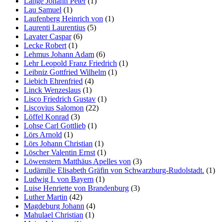
Lange Johann Peter
(1)
Lau Samuel
(1)
Laufenberg Heinrich von
(1)
Laurenti Laurentius
(5)
Lavater Caspar
(6)
Lecke Robert
(1)
Lehmus Johann Adam
(6)
Lehr Leopold Franz Friedrich
(1)
Leibniz Gottfried Wilhelm
(1)
Liebich Ehrenfried
(4)
Linck Wenzeslaus
(1)
Lisco Friedrich Gustav
(1)
Liscovius Salomon
(22)
Löffel Konrad
(3)
Lohse Carl Gottlieb
(1)
Lörs Arnold
(1)
Lörs Johann Christian
(1)
Löscher Valentin Ernst
(1)
Löwenstern Matthäus Apelles von
(3)
Ludämilie Elisabeth Gräfin von Schwarzburg-Rudolstadt.
(1)
Ludwig I. von Bayern
(1)
Luise Henriette von Brandenburg
(3)
Luther Martin
(42)
Magdeburg Johann
(4)
Mahulael Christian
(1)