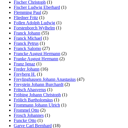
Fischer Christoph
(1)
Fischer Ludwig Eberhard
(1)
Flemming Paul
(2)
Fliedner Fritz
(1)
Follen Adolph Ludwig
(1)
Forstenborch Wylhelm
(1)
Franck Johann
(55)
Franck Michael
(1)
Franck Petrus
(1)
Franck Salomo
(27)
Francke August Hermann
(2)
Franke August Hermann
(2)
Franz Ignaz
(1)
Freder Johann
(16)
Freyberg H.
(1)
Freylinghausen Johann Anastasius
(47)
Freystein Johann Burchardt
(2)
Fritsch Ahasverus
(1)
Fröbing Johann Christoph
(1)
Frölich Bartholomäus
(1)
Frommann Johann Ulrich
(1)
Frommel Otto
(2)
Frosch Johannes
(1)
Funcke Otto
(1)
Garve Carl Bernhard
(18)