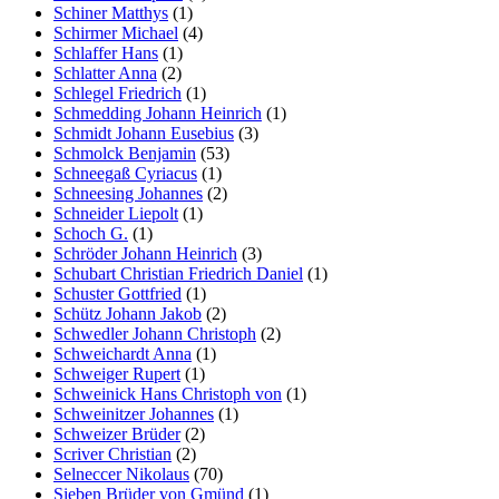
Schiner Matthys
(1)
Schirmer Michael
(4)
Schlaffer Hans
(1)
Schlatter Anna
(2)
Schlegel Friedrich
(1)
Schmedding Johann Heinrich
(1)
Schmidt Johann Eusebius
(3)
Schmolck Benjamin
(53)
Schneegaß Cyriacus
(1)
Schneesing Johannes
(2)
Schneider Liepolt
(1)
Schoch G.
(1)
Schröder Johann Heinrich
(3)
Schubart Christian Friedrich Daniel
(1)
Schuster Gottfried
(1)
Schütz Johann Jakob
(2)
Schwedler Johann Christoph
(2)
Schweichardt Anna
(1)
Schweiger Rupert
(1)
Schweinick Hans Christoph von
(1)
Schweinitzer Johannes
(1)
Schweizer Brüder
(2)
Scriver Christian
(2)
Selneccer Nikolaus
(70)
Sieben Brüder von Gmünd
(1)