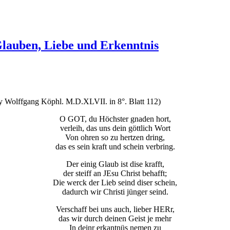
Glauben, Liebe und Erkenntnis
y Wolffgang Köphl. M.D.XLVII. in 8°. Blatt 112)
O GOT, du Höchster gnaden hort,
verleih, das uns dein göttlich Wort
Von ohren so zu hertzen dring,
das es sein kraft und schein verbring.
Der einig Glaub ist dise krafft,
der steiff an JEsu Christ behafft;
Die werck der Lieb seind diser schein,
dadurch wir Christi jünger seind.
Verschaff bei uns auch, lieber HERr,
das wir durch deinen Geist je mehr
In deinr erkantnüs nemen zu