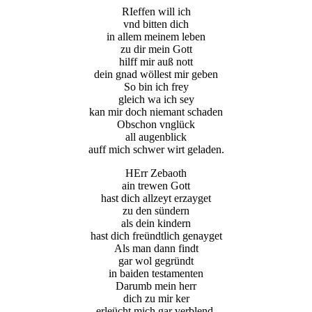
RIeffen will ich
vnd bitten dich
in allem meinem leben
zu dir mein Gott
hilff mir auß nott
dein gnad wöllest mir geben
So bin ich frey
gleich wa ich sey
kan mir doch niemant schaden
Obschon vnglück
all augenblick
auff mich schwer wirt geladen.
HErr Zebaoth
ain trewen Gott
hast dich allzeyt erzayget
zu den sündern
als dein kindern
hast dich freündtlich genayget
Als man dann findt
gar wol gegründt
in baiden testamenten
Darumb mein herr
dich zu mir ker
erleücht mich gar verblend.