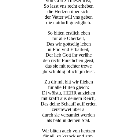
von Gott zu dieser frist,
So lasst vns recht erheben
die Hertzen über sich:
der Vatter will vns geben
die notdurft gnediglich.
So bitten erstlich eben
für alle Oberkeit,
Das wir gottselig leben
in Frid vnd Erbarkeit;
Der lieb Gott ihr verlihe
den recht Fürstlichen geist,
das sie mit rechter trewe
jhr schuldig pflicht jm leist.
Zu dir mit bitt wir fliehen
für alle Hirten gleich:
Di wölstu, HERR anziehen
mit krafft aus deinem Reich,
Das deine Schaaff auff erden
zerstrewet über al
durch sie versamlet werden
als bald in deinen Stal.
Wir bitten auch von hertzen
für all, so kranck vnd arm,