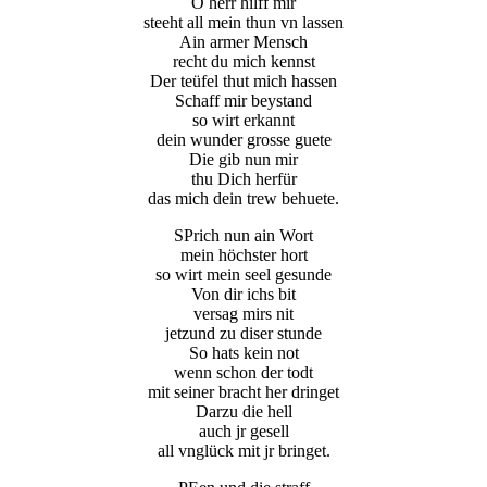
O herr hilff mir
steeht all mein thun vn lassen
Ain armer Mensch
recht du mich kennst
Der teüfel thut mich hassen
Schaff mir beystand
so wirt erkannt
dein wunder grosse guete
Die gib nun mir
thu Dich herfür
das mich dein trew behuete.
SPrich nun ain Wort
mein höchster hort
so wirt mein seel gesunde
Von dir ichs bit
versag mirs nit
jetzund zu diser stunde
So hats kein not
wenn schon der todt
mit seiner bracht her dringet
Darzu die hell
auch jr gesell
all vnglück mit jr bringet.