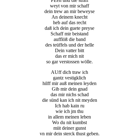
PEen und die straff
weyt von mir schaff
dein trew an mir beweyse
An deinem knecht
heb auf das recht
daß ich dein guete preyse
Schaff mir beistand
aufflöß die band
des teüffels und der helle
Dein vatter bitt
das er mich nit
so gar verstossen wölle.
AUff dich traw ich
gantz vestigklich
hilff mir auß meinen leyden
Gib mir dein gnad
das mir nichs schad
die sünd kan ich nit meyden
Ich hab kain ru
wie ich jm thu
in allem meinen leben
Wo du nit kumbst
miit deiner gunst
vn mir dein sterck thust geben.