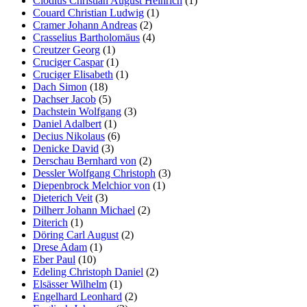
Clodius Christian August Heinrich
(1)
Couard Christian Ludwig
(1)
Cramer Johann Andreas
(2)
Crasselius Bartholomäus
(4)
Creutzer Georg
(1)
Cruciger Caspar
(1)
Cruciger Elisabeth
(1)
Dach Simon
(18)
Dachser Jacob
(5)
Dachstein Wolfgang
(3)
Daniel Adalbert
(1)
Decius Nikolaus
(6)
Denicke David
(3)
Derschau Bernhard von
(2)
Dessler Wolfgang Christoph
(3)
Diepenbrock Melchior von
(1)
Dieterich Veit
(3)
Dilherr Johann Michael
(2)
Diterich
(1)
Döring Carl August
(2)
Drese Adam
(1)
Eber Paul
(10)
Edeling Christoph Daniel
(2)
Elsässer Wilhelm
(1)
Engelhard Leonhard
(2)