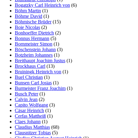
Bogatzky Carl Heinrich von
(6)
Böhm Martin
(1)
Böhme David
(1)
Böhmische Brüder
(15)
Boie Nicolas
(2)
Bonhoeffer Dietrich
(2)
Bonnus Hermann
(5)
Bornmeister Simon
(1)
Böschenstein Johann
(3)
Botzheim Johannes
(1)
Breithaupt Joachim Justus
(1)
Brockhaus Carl
(13)
Bruiningk Heinrich von
(1)
Buel Christian
(1)
Bunsen Carl Josias
(1)
Burmeister Franz Joachim
(1)
Busch Peter
(1)
Calvin Jean
(2)
Capito Wolfgang
(3)
Cäsar Heinrich
(1)
Cerfas Mattheiß
(1)
Claes Johann
(1)
Claudius Matthias
(68)
Clausnitzer Tobias
(5)