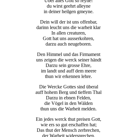
Uber alles Gott so reyne!
du wirst geehrt alleyne
in deiner heilgen gmeyne.
Dein will der ist uns offenbar,
darinn leucht uns die warheit klar
In allen creaturen,
Gott hat uns ausserkohren,
darzu auch neugeboren.
Den Himmel und das Firmament
uns zeigen die werck seiner händt
Darzu sein grosse Ehre,
im landt und auff dem meere
thun wir erkennen lehre.
Die Wercke Gottes sind überal
auff hohem Berg und tieffem Thal
Darzu in ebnen Felden,
die Vögel in den Wälden
thun uns die Warheit melden.
Ein jedes werck thut preisen Gott,
wie ers so gut erschaffen hat;
Das thut der Mensch zerbrechen,
der Warheit widersprechen,