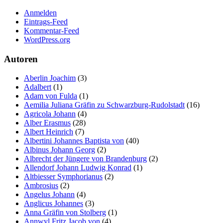
Anmelden
Eintrags-Feed
Kommentar-Feed
WordPress.org
Autoren
Aberlin Joachim
(3)
Adalbert
(1)
Adam von Fulda
(1)
Aemilia Juliana Gräfin zu Schwarzburg-Rudolstadt
(16)
Agricola Johann
(4)
Alber Erasmus
(28)
Albert Heinrich
(7)
Albertini Johannes Baptista von
(40)
Albinus Johann Georg
(2)
Albrecht der Jüngere von Brandenburg
(2)
Allendorf Johann Ludwig Konrad
(1)
Altbiesser Symphorianus
(2)
Ambrosius
(2)
Angelus Johann
(4)
Anglicus Johannes
(3)
Anna Gräfin von Stolberg
(1)
Annwyl Fritz Jacob von
(4)