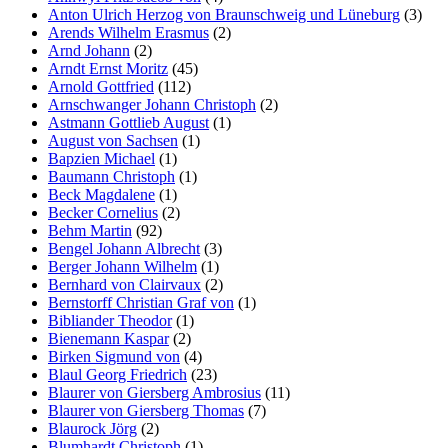
Anton Ulrich Herzog von Braunschweig und Lüneburg
(3)
Arends Wilhelm Erasmus
(2)
Arnd Johann
(2)
Arndt Ernst Moritz
(45)
Arnold Gottfried
(112)
Arnschwanger Johann Christoph
(2)
Astmann Gottlieb August
(1)
August von Sachsen
(1)
Bapzien Michael
(1)
Baumann Christoph
(1)
Beck Magdalene
(1)
Becker Cornelius
(2)
Behm Martin
(92)
Bengel Johann Albrecht
(3)
Berger Johann Wilhelm
(1)
Bernhard von Clairvaux
(2)
Bernstorff Christian Graf von
(1)
Bibliander Theodor
(1)
Bienemann Kaspar
(2)
Birken Sigmund von
(4)
Blaul Georg Friedrich
(23)
Blaurer von Giersberg Ambrosius
(11)
Blaurer von Giersberg Thomas
(7)
Blaurock Jörg
(2)
Blumhardt Christoph
(1)