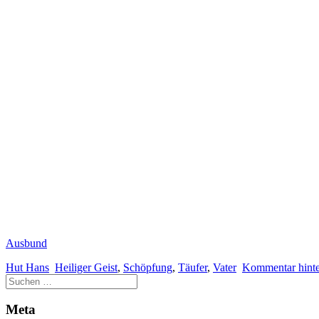
Ausbund
Hut Hans
Heiliger Geist
,
Schöpfung
,
Täufer
,
Vater
Kommentar hinte
Meta