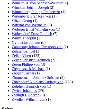
Wilhelm II. von Sachsen-Weimar
(1)
Winckler Johann Joseph
(2)
Winnenberg Philipp Freiherr zu
(1)
Wirtenberg Graf Jörg von
(1)
Witzel Georg
(1)
Witzstat von Wertheim
(3)
Wobeser Ernst Wilhelm von
(1)
Woltersdorf Ernst Gottlieb
(7)
Wurm Theophil
(1)
Xylotectus Johann
(6)
Zabuesnig Johann Christoph von
(2)
Zehner Samuel
(1)
Zeller Albert
(123)
Zeller Christian Heinrich
(2)
Zesen Philipp von
(3)
Ziegenspeck Michael
(1)
Ziegler Caspar
(1)
Zimmermann Johann Christian
(2)
Zinzendorf Nikolaus Ludwig von
(128)
Zutphen Heinrich von
(1)
Zwick Johannes
(29)
Zwingli Huldrych
(3)
Zwollen Wilhelm von
(1)
Seiten