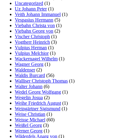
Uncategorized
(1)
Uz Johann Peter
(1)
Veith Johann Immanuel
(1)
Vespasius Hermann
(5)
Viebahn Christa von
(1)
Viebahn Georg von
(2)
Vischer Christoph
(1)
Vogtherr Heinrich
(3)
Vulpius Herman
(1)
Vulpius Melchior
(1)
Wackernagel Wilhelm
(1)
Wagner Georg
(1)
Waldenser
(2)
Waldis Burcard
(56)
Walliser Christoph Thomas
(1)
Walter Johann
(6)
Wedel Georg Wolfgang
(1)
Wegelin Josua
(2)
Weihe Friedrich August
(1)
Weingärtner Sigismund
(1)
Weise Christian
(1)
Weisse Michael
(60)
Weißel Georg
(3)
Werner Georg
(1)
Wildenfels Anarg von
(1)