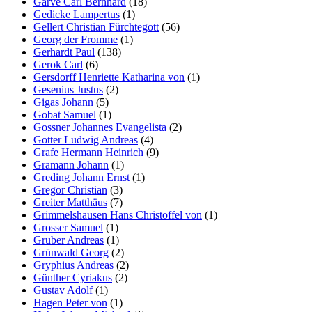
Garve Carl Bernhard
(18)
Gedicke Lampertus
(1)
Gellert Christian Fürchtegott
(56)
Georg der Fromme
(1)
Gerhardt Paul
(138)
Gerok Carl
(6)
Gersdorff Henriette Katharina von
(1)
Gesenius Justus
(2)
Gigas Johann
(5)
Gobat Samuel
(1)
Gossner Johannes Evangelista
(2)
Gotter Ludwig Andreas
(4)
Grafe Hermann Heinrich
(9)
Gramann Johann
(1)
Greding Johann Ernst
(1)
Gregor Christian
(3)
Greiter Matthäus
(7)
Grimmelshausen Hans Christoffel von
(1)
Grosser Samuel
(1)
Gruber Andreas
(1)
Grünwald Georg
(2)
Gryphius Andreas
(2)
Günther Cyriakus
(2)
Gustav Adolf
(1)
Hagen Peter von
(1)