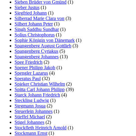
Sieben Brüder von Gmünd
(1)
Sieber Justus
(1)
Siegfried Johann
(1)
Silberrad Marie Clara von
(3)
Silbert Johann Peter
(1)
Singh Saddhu Sundhar
(1)
Solius Christophorus
(1)
Sophie Königin von Dänemark
(1)
Spangenberg August Gottlieb
(3)
Spangenberg Cyriakus
(5)
Spangenberg Johannes
(13)
Spee Friedrich
(2)
Spener Philipp Jakob
(1)
Spengler Lazarus
(4)
Speratus Paul
(32)
Spieker Christian Wilhelm
(2)
Spitta Carl Johann Philipp
(39)
Starck Johann Friedrich
(4)
Steckling Ludwig
(1)
Stegmann Josua
(2)
Steuerlein Johannes
(1)
Stieffel Michael
(2)
Stigel Johannes
(2)
Stockfleth Heinrich Arnold
(1)
Stockmann Ernst
(1)