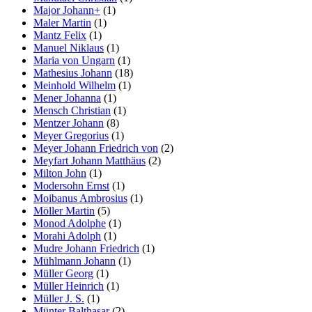
Major Johann+
(1)
Maler Martin
(1)
Mantz Felix
(1)
Manuel Niklaus
(1)
Maria von Ungarn
(1)
Mathesius Johann
(18)
Meinhold Wilhelm
(1)
Mener Johanna
(1)
Mensch Christian
(1)
Mentzer Johann
(8)
Meyer Gregorius
(1)
Meyer Johann Friedrich von
(2)
Meyfart Johann Matthäus
(2)
Milton John
(1)
Modersohn Ernst
(1)
Moibanus Ambrosius
(1)
Möller Martin
(5)
Monod Adolphe
(1)
Morahi Adolph
(1)
Mudre Johann Friedrich
(1)
Mühlmann Johann
(1)
Müller Georg
(1)
Müller Heinrich
(1)
Müller J. S.
(1)
Münter Balthasar
(2)