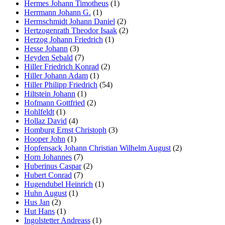
Hermes Johann Timotheus
(1)
Herrmann Johann G.
(1)
Herrnschmidt Johann Daniel
(2)
Hertzogenrath Theodor Isaak
(2)
Herzog Johann Friedrich
(1)
Hesse Johann
(3)
Heyden Sebald
(7)
Hiller Friedrich Konrad
(2)
Hiller Johann Adam
(1)
Hiller Philipp Friedrich
(54)
Hiltstein Johann
(1)
Hofmann Gottfried
(2)
Hohlfeldt
(1)
Hollaz David
(4)
Homburg Ernst Christoph
(3)
Hooper John
(1)
Hopfensack Johann Christian Wilhelm August
(2)
Horn Johannes
(7)
Huberinus Caspar
(2)
Hubert Conrad
(7)
Hugendubel Heinrich
(1)
Huhn August
(1)
Hus Jan
(2)
Hut Hans
(1)
Ingolstetter Andreass
(1)