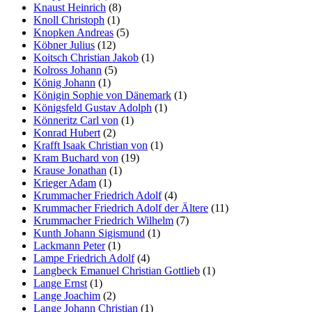
Knaust Heinrich
(8)
Knoll Christoph
(1)
Knopken Andreas
(5)
Köbner Julius
(12)
Koitsch Christian Jakob
(1)
Kolross Johann
(5)
König Johann
(1)
Königin Sophie von Dänemark
(1)
Königsfeld Gustav Adolph
(1)
Könneritz Carl von
(1)
Konrad Hubert
(2)
Krafft Isaak Christian von
(1)
Kram Buchard von
(19)
Krause Jonathan
(1)
Krieger Adam
(1)
Krummacher Friedrich Adolf
(4)
Krummacher Friedrich Adolf der Ältere
(11)
Krummacher Friedrich Wilhelm
(7)
Kunth Johann Sigismund
(1)
Lackmann Peter
(1)
Lampe Friedrich Adolf
(4)
Langbeck Emanuel Christian Gottlieb
(1)
Lange Ernst
(1)
Lange Joachim
(2)
Lange Johann Christian
(1)