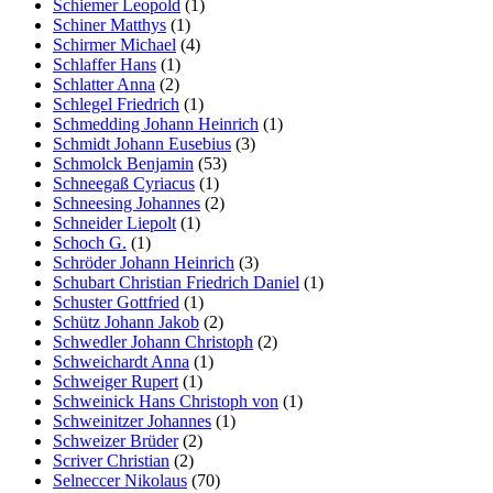
Schiemer Leopold
(1)
Schiner Matthys
(1)
Schirmer Michael
(4)
Schlaffer Hans
(1)
Schlatter Anna
(2)
Schlegel Friedrich
(1)
Schmedding Johann Heinrich
(1)
Schmidt Johann Eusebius
(3)
Schmolck Benjamin
(53)
Schneegaß Cyriacus
(1)
Schneesing Johannes
(2)
Schneider Liepolt
(1)
Schoch G.
(1)
Schröder Johann Heinrich
(3)
Schubart Christian Friedrich Daniel
(1)
Schuster Gottfried
(1)
Schütz Johann Jakob
(2)
Schwedler Johann Christoph
(2)
Schweichardt Anna
(1)
Schweiger Rupert
(1)
Schweinick Hans Christoph von
(1)
Schweinitzer Johannes
(1)
Schweizer Brüder
(2)
Scriver Christian
(2)
Selneccer Nikolaus
(70)