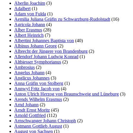
Aberlin Joachim
(3)
Adalbert
(1)
Adam von Fulda
(1)
Aemilia Juliana Gräfin zu Schwarzburg-Rudolstadt
(16)
Agricola Johann
(4)
Alber Erasmus
(28)
Albert Heinrich
(7)
Albertini Johannes Baptista von
(40)
Albinus Johann Georg
(2)
Albrecht der Jüngere von Brandenburg
(2)
Allendorf Johann Ludwig Konrad
(1)
Altbiesser Symphorianus
(2)
Ambrosius
(2)
Angelus Johann
(4)
Anglicus Johannes
(3)
Anna Gräfin von Stolberg
(1)
Annwyl Fritz Jacob von
(4)
Anton Ulrich Herzog von Braunschweig und Lüneburg
(3)
Arends Wilhelm Erasmus
(2)
Arnd Johann
(2)
Arndt Ernst Moritz
(45)
Arnold Gottfried
(112)
Arnschwanger Johann Christoph
(2)
Astmann Gottlieb August
(1)
August von Sachsen
(1)