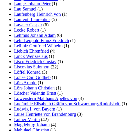
Lange Johann Peter
(1)
Lau Samuel
(1)
Laufenberg Heinrich von
(1)
Laurenti Laurentius
(5)
Lavater Caspar
(6)
Lecke Robert
(1)
Lehmus Johann Adam
(6)
Lehr Leopold Franz Friedrich
(1)
Leibniz Gottfried Wilhelm
(1)
Liebich Ehrenfried
(4)
Linck Wenzeslaus
(1)
Lisco Friedrich Gustav
(1)
Liscovius Salomon
(22)
Löffel Konrad
(3)
Lohse Carl Gottlieb
(1)
Lörs Arnold
(1)
Lörs Johann Christian
(1)
Löscher Valentin Ernst
(1)
Löwenstern Matthäus Apelles von
(3)
Ludämilie Elisabeth Gräfin von Schwarzburg-Rudolstadt.
(1)
Ludwig I. von Bayern
(1)
Luise Henriette von Brandenburg
(3)
Luther Martin
(42)
Magdeburg Johann
(4)
Mahulael Christian
(1)