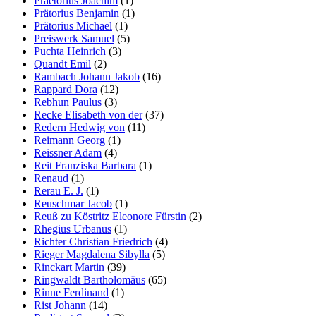
Praetorius Joachim
(1)
Prätorius Benjamin
(1)
Prätorius Michael
(1)
Preiswerk Samuel
(5)
Puchta Heinrich
(3)
Quandt Emil
(2)
Rambach Johann Jakob
(16)
Rappard Dora
(12)
Rebhun Paulus
(3)
Recke Elisabeth von der
(37)
Redern Hedwig von
(11)
Reimann Georg
(1)
Reissner Adam
(4)
Reit Franziska Barbara
(1)
Renaud
(1)
Rerau E. J.
(1)
Reuschmar Jacob
(1)
Reuß zu Köstritz Eleonore Fürstin
(2)
Rhegius Urbanus
(1)
Richter Christian Friedrich
(4)
Rieger Magdalena Sibylla
(5)
Rinckart Martin
(39)
Ringwaldt Bartholomäus
(65)
Rinne Ferdinand
(1)
Rist Johann
(14)