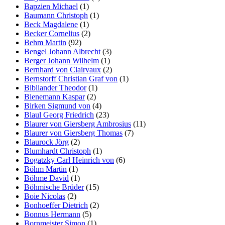
Bapzien Michael
(1)
Baumann Christoph
(1)
Beck Magdalene
(1)
Becker Cornelius
(2)
Behm Martin
(92)
Bengel Johann Albrecht
(3)
Berger Johann Wilhelm
(1)
Bernhard von Clairvaux
(2)
Bernstorff Christian Graf von
(1)
Bibliander Theodor
(1)
Bienemann Kaspar
(2)
Birken Sigmund von
(4)
Blaul Georg Friedrich
(23)
Blaurer von Giersberg Ambrosius
(11)
Blaurer von Giersberg Thomas
(7)
Blaurock Jörg
(2)
Blumhardt Christoph
(1)
Bogatzky Carl Heinrich von
(6)
Böhm Martin
(1)
Böhme David
(1)
Böhmische Brüder
(15)
Boie Nicolas
(2)
Bonhoeffer Dietrich
(2)
Bonnus Hermann
(5)
Bornmeister Simon
(1)