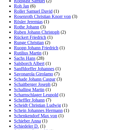
Rodigast Samuel
(2)
Roh Jan
(6)
Roller Samuel David
(1)
Rosenroth Christian Knorr von
(3)
Rösler Jeremias
(1)
Rothe Johann
(3)
Ruben Johann Christoph
(2)
Rückert Friedrich
(1)
Runge Christian
(2)
Ruopp Johann Friedrich
(1)
Rutilius Martin
(1)
Sachs Hans
(28)
Salsborch Albert
(1)
Sanffdorffer Johannes
(1)
Savonarola Girolamo
(7)
Schade Johann Caspar
(3)
Schaitberger Joseph
(2)
Schalling Martin
(1)
Scharnschlager Leupold
(1)
Scheffler Johann
(7)
Scheidt Christian Ludwig
(1)
Schein Johannes Hermann
(1)
Schenkendorf Max von
(1)
Schieber Anna
(1)
Schiedeler D.
(1)