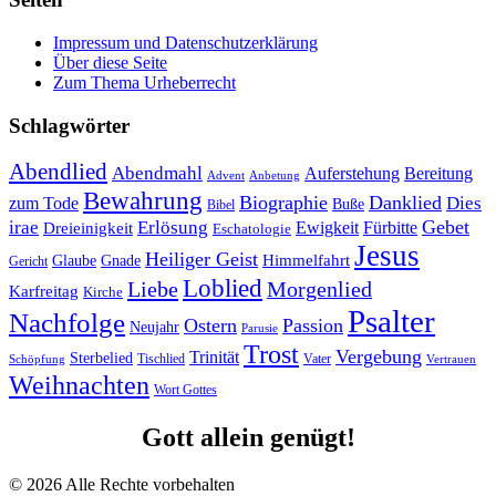
Impressum und Datenschutzerklärung
Über diese Seite
Zum Thema Urheberrecht
Schlagwörter
Abendlied
Abendmahl
Bereitung
Auferstehung
Advent
Anbetung
Bewahrung
Biographie
Danklied
zum Tode
Dies
Buße
Bibel
Gebet
irae
Erlösung
Ewigkeit
Fürbitte
Dreieinigkeit
Eschatologie
Jesus
Heiliger Geist
Himmelfahrt
Glaube
Gnade
Gericht
Loblied
Liebe
Morgenlied
Karfreitag
Kirche
Psalter
Nachfolge
Ostern
Passion
Neujahr
Parusie
Trost
Vergebung
Trinität
Sterbelied
Tischlied
Vater
Vertrauen
Schöpfung
Weihnachten
Wort Gottes
Gott allein genügt!
© 2026 Alle Rechte vorbehalten