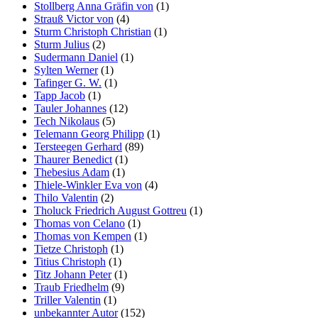
Stollberg Anna Gräfin von
(1)
Strauß Victor von
(4)
Sturm Christoph Christian
(1)
Sturm Julius
(2)
Sudermann Daniel
(1)
Sylten Werner
(1)
Tafinger G. W.
(1)
Tapp Jacob
(1)
Tauler Johannes
(12)
Tech Nikolaus
(5)
Telemann Georg Philipp
(1)
Tersteegen Gerhard
(89)
Thaurer Benedict
(1)
Thebesius Adam
(1)
Thiele-Winkler Eva von
(4)
Thilo Valentin
(2)
Tholuck Friedrich August Gottreu
(1)
Thomas von Celano
(1)
Thomas von Kempen
(1)
Tietze Christoph
(1)
Titius Christoph
(1)
Titz Johann Peter
(1)
Traub Friedhelm
(9)
Triller Valentin
(1)
unbekannter Autor
(152)