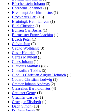
Böschenstein Johann
(3)
Botzheim Johannes
(1)
Breithaupt Joachim Justus
(1)
Brockhaus Carl
(13)
Bruiningk Heinrich von
(1)
Buel Christian
(1)
Bunsen Carl Josias
(1)
Burmeister Franz Joachim
(1)
Busch Peter
(1)
Calvin Jean
(2)
Capito Wolfgang
(3)
Cäsar Heinrich
(1)
Cerfas Mattheiß
(1)
Claes Johann
(1)
Claudius Matthias
(68)
Clausnitzer Tobias
(5)
Clodius Christian August Heinrich
(1)
Couard Christian Ludwig
(1)
Cramer Johann Andreas
(2)
Crasselius Bartholomäus
(4)
Creutzer Georg
(1)
Cruciger Caspar
(1)
Cruciger Elisabeth
(1)
Dach Simon
(18)
Dachser Jacob
(5)