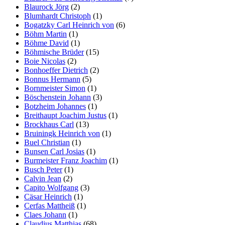
Blaurock Jörg
(2)
Blumhardt Christoph
(1)
Bogatzky Carl Heinrich von
(6)
Böhm Martin
(1)
Böhme David
(1)
Böhmische Brüder
(15)
Boie Nicolas
(2)
Bonhoeffer Dietrich
(2)
Bonnus Hermann
(5)
Bornmeister Simon
(1)
Böschenstein Johann
(3)
Botzheim Johannes
(1)
Breithaupt Joachim Justus
(1)
Brockhaus Carl
(13)
Bruiningk Heinrich von
(1)
Buel Christian
(1)
Bunsen Carl Josias
(1)
Burmeister Franz Joachim
(1)
Busch Peter
(1)
Calvin Jean
(2)
Capito Wolfgang
(3)
Cäsar Heinrich
(1)
Cerfas Mattheiß
(1)
Claes Johann
(1)
Claudius Matthias
(68)