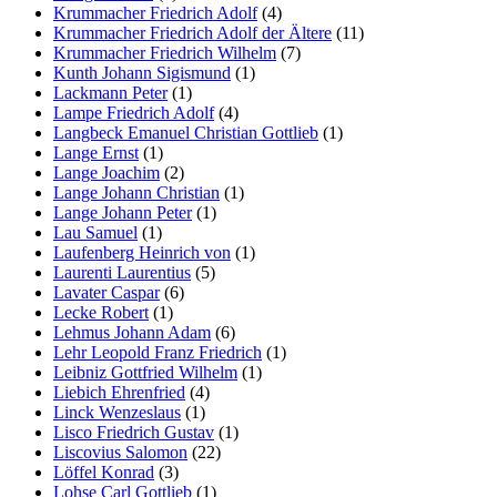
Krummacher Friedrich Adolf
(4)
Krummacher Friedrich Adolf der Ältere
(11)
Krummacher Friedrich Wilhelm
(7)
Kunth Johann Sigismund
(1)
Lackmann Peter
(1)
Lampe Friedrich Adolf
(4)
Langbeck Emanuel Christian Gottlieb
(1)
Lange Ernst
(1)
Lange Joachim
(2)
Lange Johann Christian
(1)
Lange Johann Peter
(1)
Lau Samuel
(1)
Laufenberg Heinrich von
(1)
Laurenti Laurentius
(5)
Lavater Caspar
(6)
Lecke Robert
(1)
Lehmus Johann Adam
(6)
Lehr Leopold Franz Friedrich
(1)
Leibniz Gottfried Wilhelm
(1)
Liebich Ehrenfried
(4)
Linck Wenzeslaus
(1)
Lisco Friedrich Gustav
(1)
Liscovius Salomon
(22)
Löffel Konrad
(3)
Lohse Carl Gottlieb
(1)