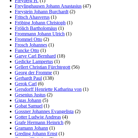
Freyberg H.
(1)
Freylinghausen Johann Anastasius
(47)
Freystein Johann Burchardt
(2)
Fritsch Ahasverus
(1)
Fröbing Johann Christoph
(1)
Frölich Bartholomäus
(1)
Frommann Johann Ulrich
(1)
Frommel Otto
(2)
Frosch Johannes
(1)
Funcke Otto
(1)
Garve Carl Bernhard
(18)
Gedicke Lampertus
(1)
Gellert Christian Fürchtegott
(56)
Georg der Fromme
(1)
Gerhardt Paul
(138)
Gerok Carl
(6)
Gersdorff Henriette Katharina von
(1)
Gesenius Justus
(2)
Gigas Johann
(5)
Gobat Samuel
(1)
Gossner Johannes Evangelista
(2)
Gotter Ludwig Andreas
(4)
Grafe Hermann Heinrich
(9)
Gramann Johann
(1)
Greding Johann Ernst
(1)