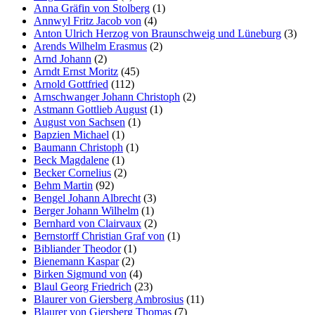
Anna Gräfin von Stolberg
(1)
Annwyl Fritz Jacob von
(4)
Anton Ulrich Herzog von Braunschweig und Lüneburg
(3)
Arends Wilhelm Erasmus
(2)
Arnd Johann
(2)
Arndt Ernst Moritz
(45)
Arnold Gottfried
(112)
Arnschwanger Johann Christoph
(2)
Astmann Gottlieb August
(1)
August von Sachsen
(1)
Bapzien Michael
(1)
Baumann Christoph
(1)
Beck Magdalene
(1)
Becker Cornelius
(2)
Behm Martin
(92)
Bengel Johann Albrecht
(3)
Berger Johann Wilhelm
(1)
Bernhard von Clairvaux
(2)
Bernstorff Christian Graf von
(1)
Bibliander Theodor
(1)
Bienemann Kaspar
(2)
Birken Sigmund von
(4)
Blaul Georg Friedrich
(23)
Blaurer von Giersberg Ambrosius
(11)
Blaurer von Giersberg Thomas
(7)