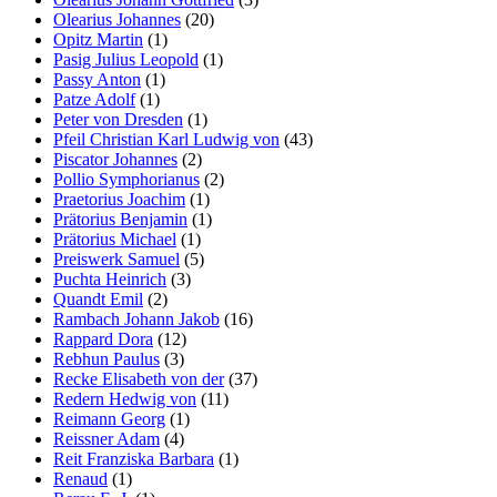
Olearius Johannes
(20)
Opitz Martin
(1)
Pasig Julius Leopold
(1)
Passy Anton
(1)
Patze Adolf
(1)
Peter von Dresden
(1)
Pfeil Christian Karl Ludwig von
(43)
Piscator Johannes
(2)
Pollio Symphorianus
(2)
Praetorius Joachim
(1)
Prätorius Benjamin
(1)
Prätorius Michael
(1)
Preiswerk Samuel
(5)
Puchta Heinrich
(3)
Quandt Emil
(2)
Rambach Johann Jakob
(16)
Rappard Dora
(12)
Rebhun Paulus
(3)
Recke Elisabeth von der
(37)
Redern Hedwig von
(11)
Reimann Georg
(1)
Reissner Adam
(4)
Reit Franziska Barbara
(1)
Renaud
(1)