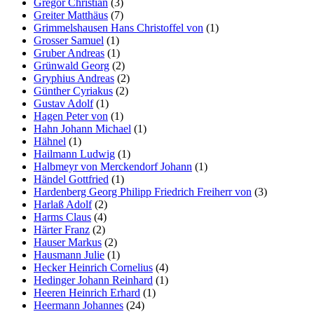
Gregor Christian
(3)
Greiter Matthäus
(7)
Grimmelshausen Hans Christoffel von
(1)
Grosser Samuel
(1)
Gruber Andreas
(1)
Grünwald Georg
(2)
Gryphius Andreas
(2)
Günther Cyriakus
(2)
Gustav Adolf
(1)
Hagen Peter von
(1)
Hahn Johann Michael
(1)
Hähnel
(1)
Hailmann Ludwig
(1)
Halbmeyr von Merckendorf Johann
(1)
Händel Gottfried
(1)
Hardenberg Georg Philipp Friedrich Freiherr von
(3)
Harlaß Adolf
(2)
Harms Claus
(4)
Härter Franz
(2)
Hauser Markus
(2)
Hausmann Julie
(1)
Hecker Heinrich Cornelius
(4)
Hedinger Johann Reinhard
(1)
Heeren Heinrich Erhard
(1)
Heermann Johannes
(24)