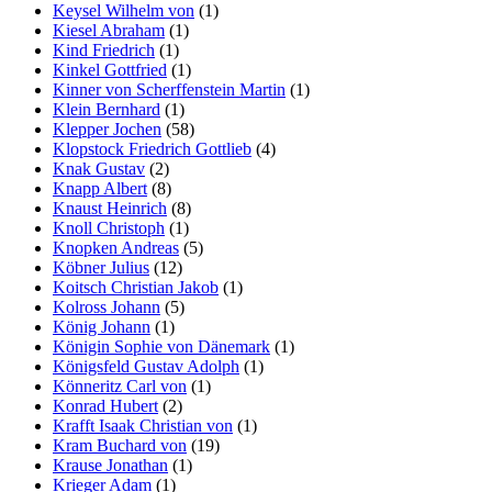
Keysel Wilhelm von
(1)
Kiesel Abraham
(1)
Kind Friedrich
(1)
Kinkel Gottfried
(1)
Kinner von Scherffenstein Martin
(1)
Klein Bernhard
(1)
Klepper Jochen
(58)
Klopstock Friedrich Gottlieb
(4)
Knak Gustav
(2)
Knapp Albert
(8)
Knaust Heinrich
(8)
Knoll Christoph
(1)
Knopken Andreas
(5)
Köbner Julius
(12)
Koitsch Christian Jakob
(1)
Kolross Johann
(5)
König Johann
(1)
Königin Sophie von Dänemark
(1)
Königsfeld Gustav Adolph
(1)
Könneritz Carl von
(1)
Konrad Hubert
(2)
Krafft Isaak Christian von
(1)
Kram Buchard von
(19)
Krause Jonathan
(1)
Krieger Adam
(1)