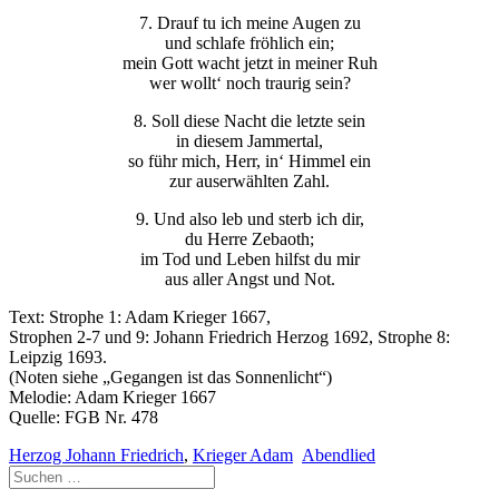
7. Drauf tu ich meine Augen zu
und schlafe fröhlich ein;
mein Gott wacht jetzt in meiner Ruh
wer wollt‘ noch traurig sein?
8. Soll diese Nacht die letzte sein
in diesem Jammertal,
so führ mich, Herr, in‘ Himmel ein
zur auserwählten Zahl.
9. Und also leb und sterb ich dir,
du Herre Zebaoth;
im Tod und Leben hilfst du mir
aus aller Angst und Not.
Text: Strophe 1: Adam Krieger 1667,
Strophen 2-7 und 9: Johann Friedrich Herzog 1692, Strophe 8:
Leipzig 1693.
(Noten siehe „Gegangen ist das Sonnenlicht“)
Melodie: Adam Krieger 1667
Quelle: FGB Nr. 478
Herzog Johann Friedrich
,
Krieger Adam
Abendlied