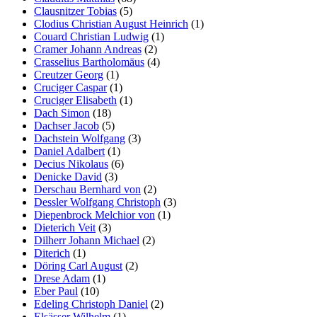
Clausnitzer Tobias
(5)
Clodius Christian August Heinrich
(1)
Couard Christian Ludwig
(1)
Cramer Johann Andreas
(2)
Crasselius Bartholomäus
(4)
Creutzer Georg
(1)
Cruciger Caspar
(1)
Cruciger Elisabeth
(1)
Dach Simon
(18)
Dachser Jacob
(5)
Dachstein Wolfgang
(3)
Daniel Adalbert
(1)
Decius Nikolaus
(6)
Denicke David
(3)
Derschau Bernhard von
(2)
Dessler Wolfgang Christoph
(3)
Diepenbrock Melchior von
(1)
Dieterich Veit
(3)
Dilherr Johann Michael
(2)
Diterich
(1)
Döring Carl August
(2)
Drese Adam
(1)
Eber Paul
(10)
Edeling Christoph Daniel
(2)
Elsässer Wilhelm
(1)