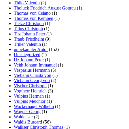
Thilo Valentin
(2)
Tholuck Friedrich August Gottreu
(1)
Thomas von Celano
(1)
Thomas von Kempen
(1)
Tietze Christoph
(1)
Titius Christoph
(1)
Titz Johann Peter
(1)
Traub Friedhelm
(9)
Triller Valentin
(1)
unbekannter Autor
(152)
Uncategorized
(1)
Uz Johann Peter
(1)
Veith Johann Immanuel
(1)
Vespasius Hermann
(5)
Viebahn Christa von
(1)
Viebahn Georg von
(2)
Vischer Christoph
(1)
Vogtherr Heinrich
(3)
Vulpius Herman
(1)
Vulpius Melchior
(1)
Wackernagel Wilhelm
(1)
Wagner Georg
(1)
Waldenser
(2)
Waldis Burcard
(56)
Walliser Christoph Thomas
(1)