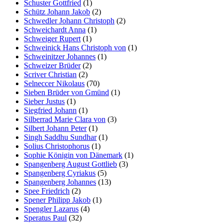
Schuster Gottfried
(1)
Schütz Johann Jakob
(2)
Schwedler Johann Christoph
(2)
Schweichardt Anna
(1)
Schweiger Rupert
(1)
Schweinick Hans Christoph von
(1)
Schweinitzer Johannes
(1)
Schweizer Brüder
(2)
Scriver Christian
(2)
Selneccer Nikolaus
(70)
Sieben Brüder von Gmünd
(1)
Sieber Justus
(1)
Siegfried Johann
(1)
Silberrad Marie Clara von
(3)
Silbert Johann Peter
(1)
Singh Saddhu Sundhar
(1)
Solius Christophorus
(1)
Sophie Königin von Dänemark
(1)
Spangenberg August Gottlieb
(3)
Spangenberg Cyriakus
(5)
Spangenberg Johannes
(13)
Spee Friedrich
(2)
Spener Philipp Jakob
(1)
Spengler Lazarus
(4)
Speratus Paul
(32)