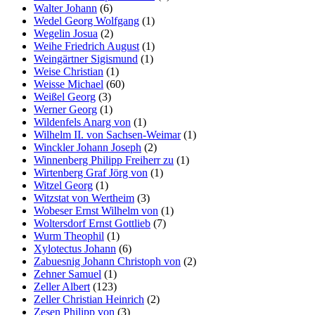
Walter Johann
(6)
Wedel Georg Wolfgang
(1)
Wegelin Josua
(2)
Weihe Friedrich August
(1)
Weingärtner Sigismund
(1)
Weise Christian
(1)
Weisse Michael
(60)
Weißel Georg
(3)
Werner Georg
(1)
Wildenfels Anarg von
(1)
Wilhelm II. von Sachsen-Weimar
(1)
Winckler Johann Joseph
(2)
Winnenberg Philipp Freiherr zu
(1)
Wirtenberg Graf Jörg von
(1)
Witzel Georg
(1)
Witzstat von Wertheim
(3)
Wobeser Ernst Wilhelm von
(1)
Woltersdorf Ernst Gottlieb
(7)
Wurm Theophil
(1)
Xylotectus Johann
(6)
Zabuesnig Johann Christoph von
(2)
Zehner Samuel
(1)
Zeller Albert
(123)
Zeller Christian Heinrich
(2)
Zesen Philipp von
(3)