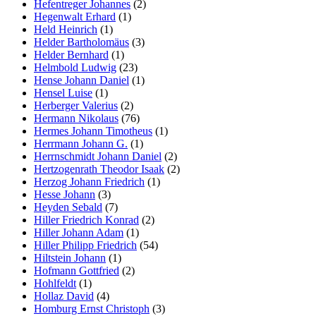
Hefentreger Johannes
(2)
Hegenwalt Erhard
(1)
Held Heinrich
(1)
Helder Bartholomäus
(3)
Helder Bernhard
(1)
Helmbold Ludwig
(23)
Hense Johann Daniel
(1)
Hensel Luise
(1)
Herberger Valerius
(2)
Hermann Nikolaus
(76)
Hermes Johann Timotheus
(1)
Herrmann Johann G.
(1)
Herrnschmidt Johann Daniel
(2)
Hertzogenrath Theodor Isaak
(2)
Herzog Johann Friedrich
(1)
Hesse Johann
(3)
Heyden Sebald
(7)
Hiller Friedrich Konrad
(2)
Hiller Johann Adam
(1)
Hiller Philipp Friedrich
(54)
Hiltstein Johann
(1)
Hofmann Gottfried
(2)
Hohlfeldt
(1)
Hollaz David
(4)
Homburg Ernst Christoph
(3)