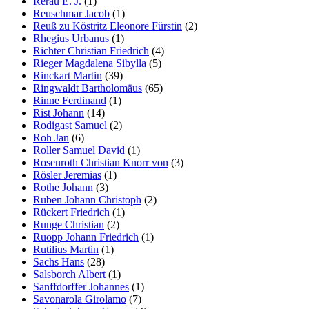
Rerau E. J.
(1)
Reuschmar Jacob
(1)
Reuß zu Köstritz Eleonore Fürstin
(2)
Rhegius Urbanus
(1)
Richter Christian Friedrich
(4)
Rieger Magdalena Sibylla
(5)
Rinckart Martin
(39)
Ringwaldt Bartholomäus
(65)
Rinne Ferdinand
(1)
Rist Johann
(14)
Rodigast Samuel
(2)
Roh Jan
(6)
Roller Samuel David
(1)
Rosenroth Christian Knorr von
(3)
Rösler Jeremias
(1)
Rothe Johann
(3)
Ruben Johann Christoph
(2)
Rückert Friedrich
(1)
Runge Christian
(2)
Ruopp Johann Friedrich
(1)
Rutilius Martin
(1)
Sachs Hans
(28)
Salsborch Albert
(1)
Sanffdorffer Johannes
(1)
Savonarola Girolamo
(7)