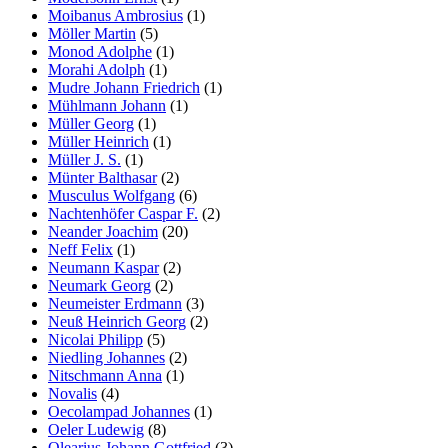
Moibanus Ambrosius
(1)
Möller Martin
(5)
Monod Adolphe
(1)
Morahi Adolph
(1)
Mudre Johann Friedrich
(1)
Mühlmann Johann
(1)
Müller Georg
(1)
Müller Heinrich
(1)
Müller J. S.
(1)
Münter Balthasar
(2)
Musculus Wolfgang
(6)
Nachtenhöfer Caspar F.
(2)
Neander Joachim
(20)
Neff Felix
(1)
Neumann Kaspar
(2)
Neumark Georg
(2)
Neumeister Erdmann
(3)
Neuß Heinrich Georg
(2)
Nicolai Philipp
(5)
Niedling Johannes
(2)
Nitschmann Anna
(1)
Novalis
(4)
Oecolampad Johannes
(1)
Oeler Ludewig
(8)
Olearius Johann Gottfried
(3)