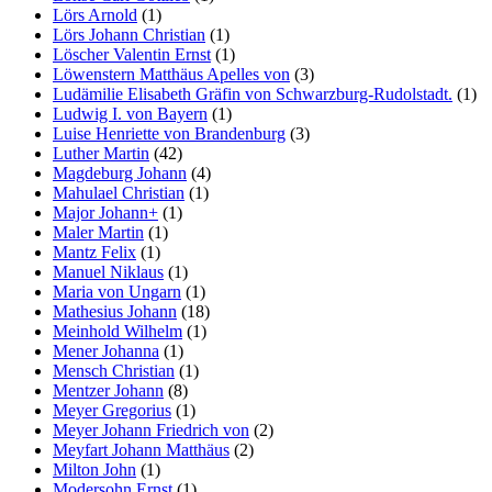
Lörs Arnold
(1)
Lörs Johann Christian
(1)
Löscher Valentin Ernst
(1)
Löwenstern Matthäus Apelles von
(3)
Ludämilie Elisabeth Gräfin von Schwarzburg-Rudolstadt.
(1)
Ludwig I. von Bayern
(1)
Luise Henriette von Brandenburg
(3)
Luther Martin
(42)
Magdeburg Johann
(4)
Mahulael Christian
(1)
Major Johann+
(1)
Maler Martin
(1)
Mantz Felix
(1)
Manuel Niklaus
(1)
Maria von Ungarn
(1)
Mathesius Johann
(18)
Meinhold Wilhelm
(1)
Mener Johanna
(1)
Mensch Christian
(1)
Mentzer Johann
(8)
Meyer Gregorius
(1)
Meyer Johann Friedrich von
(2)
Meyfart Johann Matthäus
(2)
Milton John
(1)
Modersohn Ernst
(1)