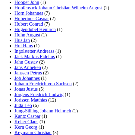
Hooper John
(1)
Hopfensack Johann Christian Wilhelm August
(2)
Horn Johannes
(7)
Huberinus Caspar
(2)
Hubert Conrad
(7)
Hugendubel Heinrich
(1)
Huhn August
(1)
Hus Jan
(2)
Hut Hans
(1)
Ingolstetter Andreass
(1)
Jäck Markus Fidelius
(1)
Jahn Gustav
(2)
Jans Anneken
(2)
Janssen Petrus
(2)
Job Johannes
(1)
Johann Friedrich von Sachsen
(2)
Jonas Justus
(5)
Jörgens Friedrich Ludwig
(1)
Jorissen Matthias
(12)
Juda Leo
(6)
Jung-Stilling Johann Heinrich
(1)
Kantz Caspar
(1)
Keller Claus
(1)
Kern Georg
(1)
Keymann Christian
(3)