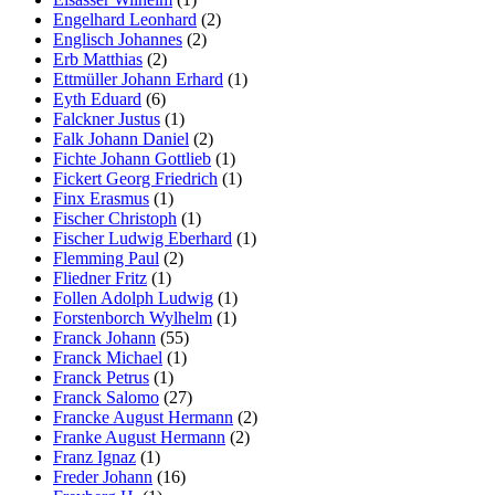
Engelhard Leonhard
(2)
Englisch Johannes
(2)
Erb Matthias
(2)
Ettmüller Johann Erhard
(1)
Eyth Eduard
(6)
Falckner Justus
(1)
Falk Johann Daniel
(2)
Fichte Johann Gottlieb
(1)
Fickert Georg Friedrich
(1)
Finx Erasmus
(1)
Fischer Christoph
(1)
Fischer Ludwig Eberhard
(1)
Flemming Paul
(2)
Fliedner Fritz
(1)
Follen Adolph Ludwig
(1)
Forstenborch Wylhelm
(1)
Franck Johann
(55)
Franck Michael
(1)
Franck Petrus
(1)
Franck Salomo
(27)
Francke August Hermann
(2)
Franke August Hermann
(2)
Franz Ignaz
(1)
Freder Johann
(16)