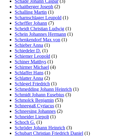
Schade Johann Caspar
(3)
Schaitberger Joseph
(2)
Schalling Martin
(1)
Scharnschlager Leupold
(1)
Scheffler Johann
(7)
Scheidt Christian Ludwig
(1)
Schein Johannes Hermann
(1)
Schenkendorf Max von
(1)
Schieber Anna
(1)
Schiedeler D.
(1)
Schiemer Leopold
(1)
Schiner Matthys
(1)
Schirmer Michael
(4)
Schlaffer Hans
(1)
Schlatter Anna
(2)
Schlegel Friedrich
(1)
Schmedding Johann Heinrich
(1)
Schmidt Johann Eusebius
(3)
Schmolck Benjamin
(53)
Schneegaß Cyriacus
(1)
Schneesing Johannes
(2)
Schneider Liepolt
(1)
Schoch G.
(1)
Schröder Johann Heinrich
(3)
Schubart Christian Friedrich Daniel
(1)