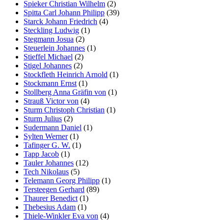
Spieker Christian Wilhelm
(2)
Spitta Carl Johann Philipp
(39)
Starck Johann Friedrich
(4)
Steckling Ludwig
(1)
Stegmann Josua
(2)
Steuerlein Johannes
(1)
Stieffel Michael
(2)
Stigel Johannes
(2)
Stockfleth Heinrich Arnold
(1)
Stockmann Ernst
(1)
Stollberg Anna Gräfin von
(1)
Strauß Victor von
(4)
Sturm Christoph Christian
(1)
Sturm Julius
(2)
Sudermann Daniel
(1)
Sylten Werner
(1)
Tafinger G. W.
(1)
Tapp Jacob
(1)
Tauler Johannes
(12)
Tech Nikolaus
(5)
Telemann Georg Philipp
(1)
Tersteegen Gerhard
(89)
Thaurer Benedict
(1)
Thebesius Adam
(1)
Thiele-Winkler Eva von
(4)