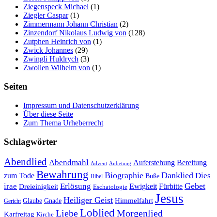
Ziegenspeck Michael
(1)
Ziegler Caspar
(1)
Zimmermann Johann Christian
(2)
Zinzendorf Nikolaus Ludwig von
(128)
Zutphen Heinrich von
(1)
Zwick Johannes
(29)
Zwingli Huldrych
(3)
Zwollen Wilhelm von
(1)
Seiten
Impressum und Datenschutzerklärung
Über diese Seite
Zum Thema Urheberrecht
Schlagwörter
Abendlied
Abendmahl
Bereitung
Auferstehung
Advent
Anbetung
Bewahrung
Biographie
Danklied
zum Tode
Dies
Buße
Bibel
Gebet
irae
Erlösung
Ewigkeit
Fürbitte
Dreieinigkeit
Eschatologie
Jesus
Heiliger Geist
Himmelfahrt
Glaube
Gnade
Gericht
Loblied
Liebe
Morgenlied
Karfreitag
Kirche