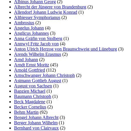
Albinus Johann Georg
(2)
Albrecht der Jüngere von Brandenburg
(2)
Allendorf Johann Ludwig Konrad
(1)
Altbiesser Symphorianus
(2)
Ambrosius
(2)
Angelus Johann
(4)
Anglicus Johannes
(3)
Anna Gräfin von Stolberg
(1)
Annwyl Fritz Jacob von
(4)
Anton Ulrich Herzog von Braunschweig und Lüneburg
(3)
Arends Wilhelm Erasmus
(2)
Arnd Johann
(2)
Arndt Ernst Moritz
(45)
Arnold Gottfried
(112)
Arnschwanger Johann Christoph
(2)
Astmann Gottlieb August
(1)
August von Sachsen
(1)
Bapzien Michael
(1)
Baumann Christoph
(1)
Beck Magdalene
(1)
Becker Cornelius
(2)
Behm Martin
(92)
Bengel Johann Albrecht
(3)
Berger Johann Wilhelm
(1)
Bernhard von Clairvaux
(2)