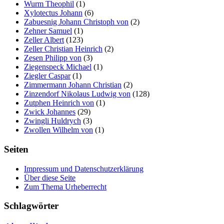
Wurm Theophil
(1)
Xylotectus Johann
(6)
Zabuesnig Johann Christoph von
(2)
Zehner Samuel
(1)
Zeller Albert
(123)
Zeller Christian Heinrich
(2)
Zesen Philipp von
(3)
Ziegenspeck Michael
(1)
Ziegler Caspar
(1)
Zimmermann Johann Christian
(2)
Zinzendorf Nikolaus Ludwig von
(128)
Zutphen Heinrich von
(1)
Zwick Johannes
(29)
Zwingli Huldrych
(3)
Zwollen Wilhelm von
(1)
Seiten
Impressum und Datenschutzerklärung
Über diese Seite
Zum Thema Urheberrecht
Schlagwörter