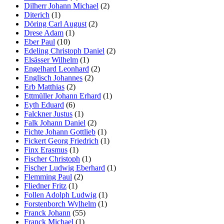
Dilherr Johann Michael
(2)
Diterich
(1)
Döring Carl August
(2)
Drese Adam
(1)
Eber Paul
(10)
Edeling Christoph Daniel
(2)
Elsässer Wilhelm
(1)
Engelhard Leonhard
(2)
Englisch Johannes
(2)
Erb Matthias
(2)
Ettmüller Johann Erhard
(1)
Eyth Eduard
(6)
Falckner Justus
(1)
Falk Johann Daniel
(2)
Fichte Johann Gottlieb
(1)
Fickert Georg Friedrich
(1)
Finx Erasmus
(1)
Fischer Christoph
(1)
Fischer Ludwig Eberhard
(1)
Flemming Paul
(2)
Fliedner Fritz
(1)
Follen Adolph Ludwig
(1)
Forstenborch Wylhelm
(1)
Franck Johann
(55)
Franck Michael
(1)