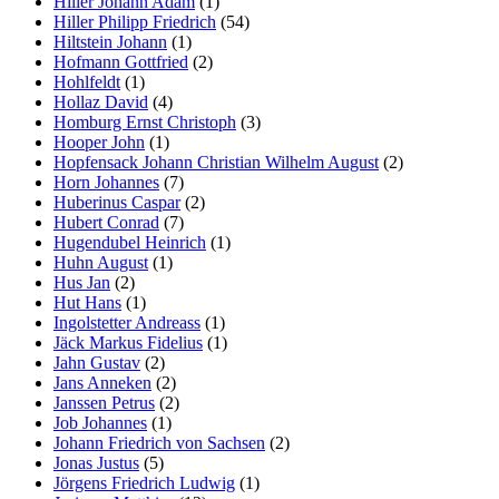
Hiller Johann Adam
(1)
Hiller Philipp Friedrich
(54)
Hiltstein Johann
(1)
Hofmann Gottfried
(2)
Hohlfeldt
(1)
Hollaz David
(4)
Homburg Ernst Christoph
(3)
Hooper John
(1)
Hopfensack Johann Christian Wilhelm August
(2)
Horn Johannes
(7)
Huberinus Caspar
(2)
Hubert Conrad
(7)
Hugendubel Heinrich
(1)
Huhn August
(1)
Hus Jan
(2)
Hut Hans
(1)
Ingolstetter Andreass
(1)
Jäck Markus Fidelius
(1)
Jahn Gustav
(2)
Jans Anneken
(2)
Janssen Petrus
(2)
Job Johannes
(1)
Johann Friedrich von Sachsen
(2)
Jonas Justus
(5)
Jörgens Friedrich Ludwig
(1)