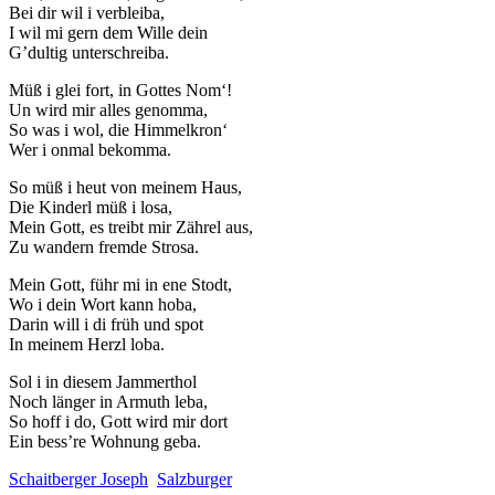
Bei dir wil i verbleiba,
I wil mi gern dem Wille dein
G’dultig unterschreiba.
Müß i glei fort, in Gottes Nom‘!
Un wird mir alles genomma,
So was i wol, die Himmelkron‘
Wer i onmal bekomma.
So müß i heut von meinem Haus,
Die Kinderl müß i losa,
Mein Gott, es treibt mir Zährel aus,
Zu wandern fremde Strosa.
Mein Gott, führ mi in ene Stodt,
Wo i dein Wort kann hoba,
Darin will i di früh und spot
In meinem Herzl loba.
Sol i in diesem Jammerthol
Noch länger in Armuth leba,
So hoff i do, Gott wird mir dort
Ein bess’re Wohnung geba.
Schaitberger Joseph
Salzburger