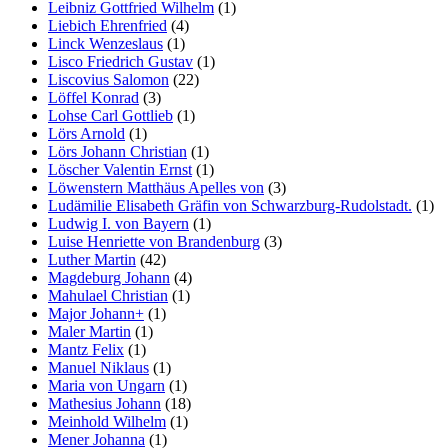
Leibniz Gottfried Wilhelm
(1)
Liebich Ehrenfried
(4)
Linck Wenzeslaus
(1)
Lisco Friedrich Gustav
(1)
Liscovius Salomon
(22)
Löffel Konrad
(3)
Lohse Carl Gottlieb
(1)
Lörs Arnold
(1)
Lörs Johann Christian
(1)
Löscher Valentin Ernst
(1)
Löwenstern Matthäus Apelles von
(3)
Ludämilie Elisabeth Gräfin von Schwarzburg-Rudolstadt.
(1)
Ludwig I. von Bayern
(1)
Luise Henriette von Brandenburg
(3)
Luther Martin
(42)
Magdeburg Johann
(4)
Mahulael Christian
(1)
Major Johann+
(1)
Maler Martin
(1)
Mantz Felix
(1)
Manuel Niklaus
(1)
Maria von Ungarn
(1)
Mathesius Johann
(18)
Meinhold Wilhelm
(1)
Mener Johanna
(1)