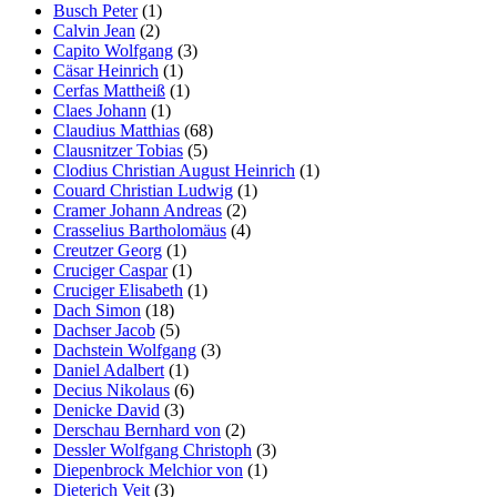
Busch Peter
(1)
Calvin Jean
(2)
Capito Wolfgang
(3)
Cäsar Heinrich
(1)
Cerfas Mattheiß
(1)
Claes Johann
(1)
Claudius Matthias
(68)
Clausnitzer Tobias
(5)
Clodius Christian August Heinrich
(1)
Couard Christian Ludwig
(1)
Cramer Johann Andreas
(2)
Crasselius Bartholomäus
(4)
Creutzer Georg
(1)
Cruciger Caspar
(1)
Cruciger Elisabeth
(1)
Dach Simon
(18)
Dachser Jacob
(5)
Dachstein Wolfgang
(3)
Daniel Adalbert
(1)
Decius Nikolaus
(6)
Denicke David
(3)
Derschau Bernhard von
(2)
Dessler Wolfgang Christoph
(3)
Diepenbrock Melchior von
(1)
Dieterich Veit
(3)