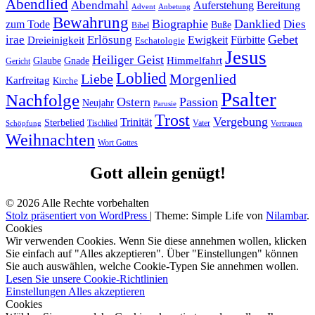
Abendlied
Abendmahl
Bereitung
Auferstehung
Advent
Anbetung
Bewahrung
Biographie
Danklied
zum Tode
Dies
Buße
Bibel
Gebet
irae
Erlösung
Ewigkeit
Fürbitte
Dreieinigkeit
Eschatologie
Jesus
Heiliger Geist
Himmelfahrt
Glaube
Gnade
Gericht
Loblied
Liebe
Morgenlied
Karfreitag
Kirche
Psalter
Nachfolge
Ostern
Passion
Neujahr
Parusie
Trost
Vergebung
Trinität
Sterbelied
Tischlied
Vater
Vertrauen
Schöpfung
Weihnachten
Wort Gottes
Gott allein genügt!
© 2026 Alle Rechte vorbehalten
Stolz präsentiert von WordPress
|
Theme: Simple Life von
Nilambar
.
Cookies
Wir verwenden Cookies. Wenn Sie diese annehmen wollen, klicken
Sie einfach auf "Alles akzeptieren". Über "Einstellungen" können
Sie auch auswählen, welche Cookie-Typen Sie annehmen wollen.
Lesen Sie unsere Cookie-Richtlinien
Einstellungen
Alles akzeptieren
Cookies