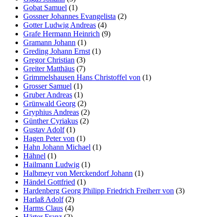
Gobat Samuel
(1)
Gossner Johannes Evangelista
(2)
Gotter Ludwig Andreas
(4)
Grafe Hermann Heinrich
(9)
Gramann Johann
(1)
Greding Johann Ernst
(1)
Gregor Christian
(3)
Greiter Matthäus
(7)
Grimmelshausen Hans Christoffel von
(1)
Grosser Samuel
(1)
Gruber Andreas
(1)
Grünwald Georg
(2)
Gryphius Andreas
(2)
Günther Cyriakus
(2)
Gustav Adolf
(1)
Hagen Peter von
(1)
Hahn Johann Michael
(1)
Hähnel
(1)
Hailmann Ludwig
(1)
Halbmeyr von Merckendorf Johann
(1)
Händel Gottfried
(1)
Hardenberg Georg Philipp Friedrich Freiherr von
(3)
Harlaß Adolf
(2)
Harms Claus
(4)
Härter Franz
(2)