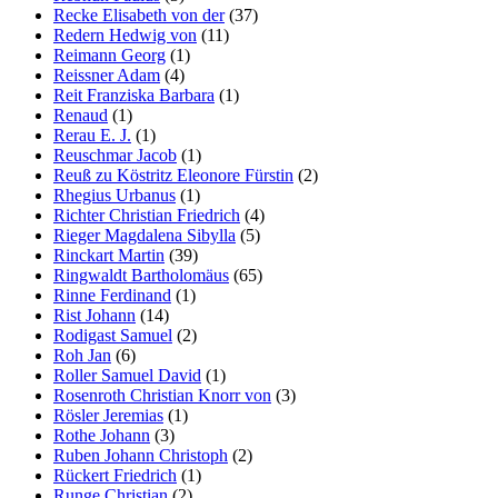
Recke Elisabeth von der
(37)
Redern Hedwig von
(11)
Reimann Georg
(1)
Reissner Adam
(4)
Reit Franziska Barbara
(1)
Renaud
(1)
Rerau E. J.
(1)
Reuschmar Jacob
(1)
Reuß zu Köstritz Eleonore Fürstin
(2)
Rhegius Urbanus
(1)
Richter Christian Friedrich
(4)
Rieger Magdalena Sibylla
(5)
Rinckart Martin
(39)
Ringwaldt Bartholomäus
(65)
Rinne Ferdinand
(1)
Rist Johann
(14)
Rodigast Samuel
(2)
Roh Jan
(6)
Roller Samuel David
(1)
Rosenroth Christian Knorr von
(3)
Rösler Jeremias
(1)
Rothe Johann
(3)
Ruben Johann Christoph
(2)
Rückert Friedrich
(1)
Runge Christian
(2)