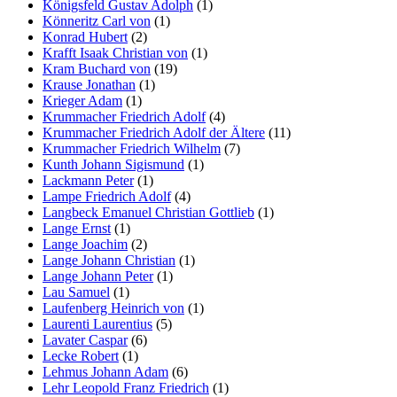
Königsfeld Gustav Adolph
(1)
Könneritz Carl von
(1)
Konrad Hubert
(2)
Krafft Isaak Christian von
(1)
Kram Buchard von
(19)
Krause Jonathan
(1)
Krieger Adam
(1)
Krummacher Friedrich Adolf
(4)
Krummacher Friedrich Adolf der Ältere
(11)
Krummacher Friedrich Wilhelm
(7)
Kunth Johann Sigismund
(1)
Lackmann Peter
(1)
Lampe Friedrich Adolf
(4)
Langbeck Emanuel Christian Gottlieb
(1)
Lange Ernst
(1)
Lange Joachim
(2)
Lange Johann Christian
(1)
Lange Johann Peter
(1)
Lau Samuel
(1)
Laufenberg Heinrich von
(1)
Laurenti Laurentius
(5)
Lavater Caspar
(6)
Lecke Robert
(1)
Lehmus Johann Adam
(6)
Lehr Leopold Franz Friedrich
(1)