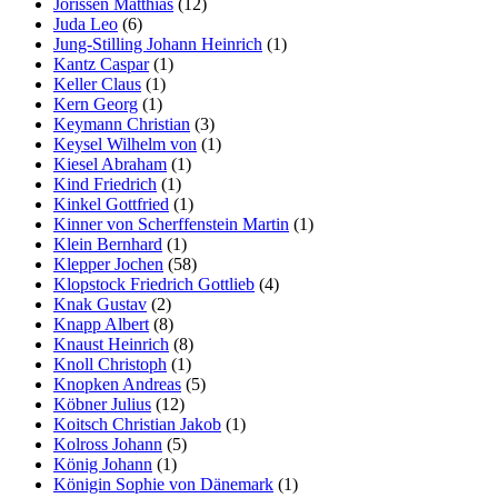
Jorissen Matthias
(12)
Juda Leo
(6)
Jung-Stilling Johann Heinrich
(1)
Kantz Caspar
(1)
Keller Claus
(1)
Kern Georg
(1)
Keymann Christian
(3)
Keysel Wilhelm von
(1)
Kiesel Abraham
(1)
Kind Friedrich
(1)
Kinkel Gottfried
(1)
Kinner von Scherffenstein Martin
(1)
Klein Bernhard
(1)
Klepper Jochen
(58)
Klopstock Friedrich Gottlieb
(4)
Knak Gustav
(2)
Knapp Albert
(8)
Knaust Heinrich
(8)
Knoll Christoph
(1)
Knopken Andreas
(5)
Köbner Julius
(12)
Koitsch Christian Jakob
(1)
Kolross Johann
(5)
König Johann
(1)
Königin Sophie von Dänemark
(1)