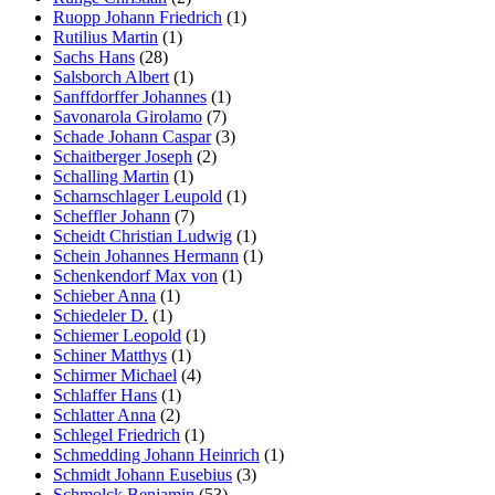
Ruopp Johann Friedrich
(1)
Rutilius Martin
(1)
Sachs Hans
(28)
Salsborch Albert
(1)
Sanffdorffer Johannes
(1)
Savonarola Girolamo
(7)
Schade Johann Caspar
(3)
Schaitberger Joseph
(2)
Schalling Martin
(1)
Scharnschlager Leupold
(1)
Scheffler Johann
(7)
Scheidt Christian Ludwig
(1)
Schein Johannes Hermann
(1)
Schenkendorf Max von
(1)
Schieber Anna
(1)
Schiedeler D.
(1)
Schiemer Leopold
(1)
Schiner Matthys
(1)
Schirmer Michael
(4)
Schlaffer Hans
(1)
Schlatter Anna
(2)
Schlegel Friedrich
(1)
Schmedding Johann Heinrich
(1)
Schmidt Johann Eusebius
(3)
Schmolck Benjamin
(53)