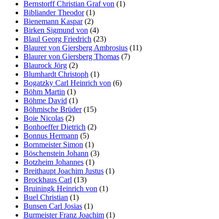
Bernstorff Christian Graf von
(1)
Bibliander Theodor
(1)
Bienemann Kaspar
(2)
Birken Sigmund von
(4)
Blaul Georg Friedrich
(23)
Blaurer von Giersberg Ambrosius
(11)
Blaurer von Giersberg Thomas
(7)
Blaurock Jörg
(2)
Blumhardt Christoph
(1)
Bogatzky Carl Heinrich von
(6)
Böhm Martin
(1)
Böhme David
(1)
Böhmische Brüder
(15)
Boie Nicolas
(2)
Bonhoeffer Dietrich
(2)
Bonnus Hermann
(5)
Bornmeister Simon
(1)
Böschenstein Johann
(3)
Botzheim Johannes
(1)
Breithaupt Joachim Justus
(1)
Brockhaus Carl
(13)
Bruiningk Heinrich von
(1)
Buel Christian
(1)
Bunsen Carl Josias
(1)
Burmeister Franz Joachim
(1)