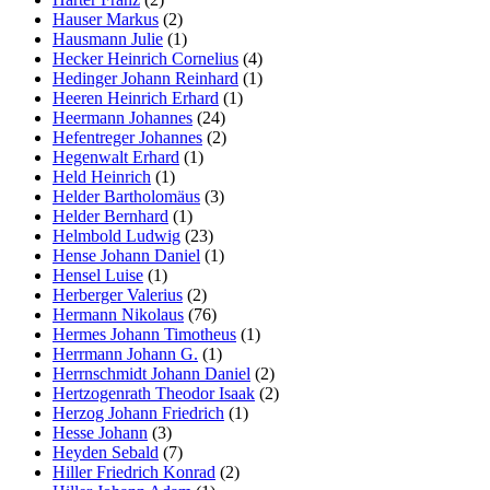
Hauser Markus
(2)
Hausmann Julie
(1)
Hecker Heinrich Cornelius
(4)
Hedinger Johann Reinhard
(1)
Heeren Heinrich Erhard
(1)
Heermann Johannes
(24)
Hefentreger Johannes
(2)
Hegenwalt Erhard
(1)
Held Heinrich
(1)
Helder Bartholomäus
(3)
Helder Bernhard
(1)
Helmbold Ludwig
(23)
Hense Johann Daniel
(1)
Hensel Luise
(1)
Herberger Valerius
(2)
Hermann Nikolaus
(76)
Hermes Johann Timotheus
(1)
Herrmann Johann G.
(1)
Herrnschmidt Johann Daniel
(2)
Hertzogenrath Theodor Isaak
(2)
Herzog Johann Friedrich
(1)
Hesse Johann
(3)
Heyden Sebald
(7)
Hiller Friedrich Konrad
(2)