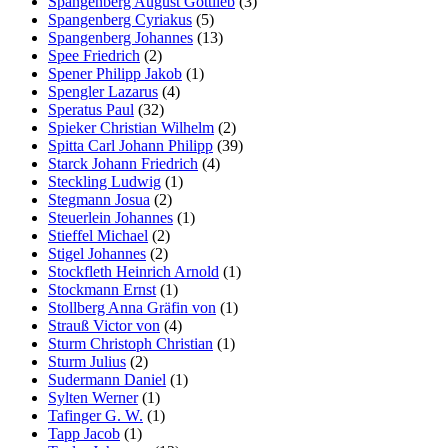
Spangenberg August Gottlieb
(3)
Spangenberg Cyriakus
(5)
Spangenberg Johannes
(13)
Spee Friedrich
(2)
Spener Philipp Jakob
(1)
Spengler Lazarus
(4)
Speratus Paul
(32)
Spieker Christian Wilhelm
(2)
Spitta Carl Johann Philipp
(39)
Starck Johann Friedrich
(4)
Steckling Ludwig
(1)
Stegmann Josua
(2)
Steuerlein Johannes
(1)
Stieffel Michael
(2)
Stigel Johannes
(2)
Stockfleth Heinrich Arnold
(1)
Stockmann Ernst
(1)
Stollberg Anna Gräfin von
(1)
Strauß Victor von
(4)
Sturm Christoph Christian
(1)
Sturm Julius
(2)
Sudermann Daniel
(1)
Sylten Werner
(1)
Tafinger G. W.
(1)
Tapp Jacob
(1)