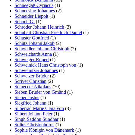
Schneegaß Cyriacus
(1)
Schneesing Johannes
(2)
Schneider Liepolt
(1)
Schoch G.
(1)
Schröder Johann Heinrich
(3)
Schubart Christian Friedrich Daniel
(1)
Schuster Gottfried
(1)
Schütz Johann Jakob
(2)
Schwedler Johann Christoph
(2)
Schweichardt Anna
(1)
Schweiger Rupert
(1)
Schweinick Hans Christoph von
(1)
Schweinitzer Johannes
(1)
Schweizer Brüder
(2)
Scriver Christian
(2)
Selneccer Nikolaus
(70)
Sieben Brüder von Gmünd
(1)
Sieber Justus
(1)
Siegfried Johann
(1)
Silberrad Marie Clara von
(3)
Silbert Johann Peter
(1)
Singh Saddhu Sundhar
(1)
Solius Christophorus
(1)
Sophie Königin von Dänemark
(1)