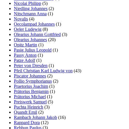
Nicolai Philipp
(5)
Niedling Johannes
(2)
Nitschmann Anna
(1)
Novalis
(4)
Oecolampad Johannes
(1)
Oeler Ludewig
(8)
Olearius Johann Gottfried
(3)
Olearius Johannes
(20)
Opitz Martin
(1)
Pasig Julius Leopold
(1)
Passy Anton
(1)
Patze Adolf
(1)
Peter von Dresden
(1)
Pfeil Christian Karl Ludwig von
(43)
Piscator Johannes
(2)
Pollio Symphorianus
(2)
Praetorius Joachim
(1)
Prätorius Benjamin
(1)
Prätorius Michael
(1)
Preiswerk Samuel
(5)
Puchta Heinrich
(3)
Quandt Emil
(2)
Rambach Johann Jakob
(16)
Rappard Dora
(12)
Rebhun Paulus
(3)