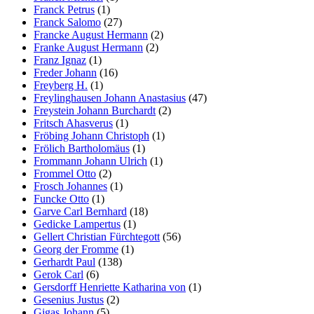
Franck Petrus
(1)
Franck Salomo
(27)
Francke August Hermann
(2)
Franke August Hermann
(2)
Franz Ignaz
(1)
Freder Johann
(16)
Freyberg H.
(1)
Freylinghausen Johann Anastasius
(47)
Freystein Johann Burchardt
(2)
Fritsch Ahasverus
(1)
Fröbing Johann Christoph
(1)
Frölich Bartholomäus
(1)
Frommann Johann Ulrich
(1)
Frommel Otto
(2)
Frosch Johannes
(1)
Funcke Otto
(1)
Garve Carl Bernhard
(18)
Gedicke Lampertus
(1)
Gellert Christian Fürchtegott
(56)
Georg der Fromme
(1)
Gerhardt Paul
(138)
Gerok Carl
(6)
Gersdorff Henriette Katharina von
(1)
Gesenius Justus
(2)
Gigas Johann
(5)