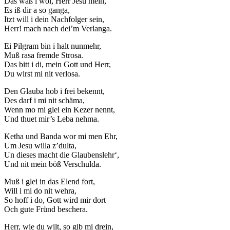
Das waß i wol, Herr Jesu mein,
Es iß dir a so ganga,
Itzt will i dein Nachfolger sein,
Herr! mach nach dei’m Verlanga.
Ei Pilgram bin i halt nunmehr,
Muß rasa fremde Strosa.
Das bitt i di, mein Gott und Herr,
Du wirst mi nit verlosa.
Den Glauba hob i frei bekennt,
Des darf i mi nit schäma,
Wenn mo mi glei ein Kezer nennt,
Und thuet mir’s Leba nehma.
Ketha und Banda wor mi men Ehr,
Um Jesu willa z’dulta,
Un dieses macht die Glaubenslehr‘,
Und nit mein böß Verschulda.
Muß i glei in das Elend fort,
Will i mi do nit wehra,
So hoff i do, Gott wird mir dort
Och gute Fründ beschera.
Herr, wie du wilt, so gib mi drein,