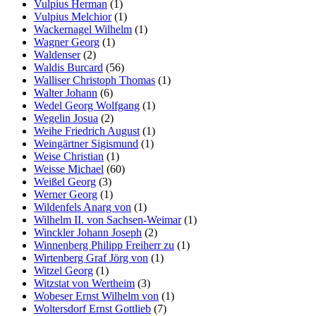
Vulpius Herman
(1)
Vulpius Melchior
(1)
Wackernagel Wilhelm
(1)
Wagner Georg
(1)
Waldenser
(2)
Waldis Burcard
(56)
Walliser Christoph Thomas
(1)
Walter Johann
(6)
Wedel Georg Wolfgang
(1)
Wegelin Josua
(2)
Weihe Friedrich August
(1)
Weingärtner Sigismund
(1)
Weise Christian
(1)
Weisse Michael
(60)
Weißel Georg
(3)
Werner Georg
(1)
Wildenfels Anarg von
(1)
Wilhelm II. von Sachsen-Weimar
(1)
Winckler Johann Joseph
(2)
Winnenberg Philipp Freiherr zu
(1)
Wirtenberg Graf Jörg von
(1)
Witzel Georg
(1)
Witzstat von Wertheim
(3)
Wobeser Ernst Wilhelm von
(1)
Woltersdorf Ernst Gottlieb
(7)