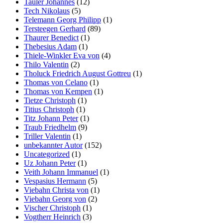
Tauler Johannes
(12)
Tech Nikolaus
(5)
Telemann Georg Philipp
(1)
Tersteegen Gerhard
(89)
Thaurer Benedict
(1)
Thebesius Adam
(1)
Thiele-Winkler Eva von
(4)
Thilo Valentin
(2)
Tholuck Friedrich August Gottreu
(1)
Thomas von Celano
(1)
Thomas von Kempen
(1)
Tietze Christoph
(1)
Titius Christoph
(1)
Titz Johann Peter
(1)
Traub Friedhelm
(9)
Triller Valentin
(1)
unbekannter Autor
(152)
Uncategorized
(1)
Uz Johann Peter
(1)
Veith Johann Immanuel
(1)
Vespasius Hermann
(5)
Viebahn Christa von
(1)
Viebahn Georg von
(2)
Vischer Christoph
(1)
Vogtherr Heinrich
(3)