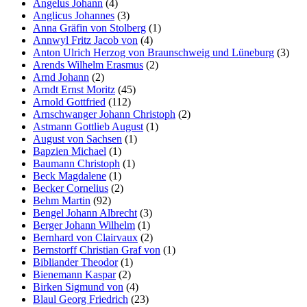
Angelus Johann
(4)
Anglicus Johannes
(3)
Anna Gräfin von Stolberg
(1)
Annwyl Fritz Jacob von
(4)
Anton Ulrich Herzog von Braunschweig und Lüneburg
(3)
Arends Wilhelm Erasmus
(2)
Arnd Johann
(2)
Arndt Ernst Moritz
(45)
Arnold Gottfried
(112)
Arnschwanger Johann Christoph
(2)
Astmann Gottlieb August
(1)
August von Sachsen
(1)
Bapzien Michael
(1)
Baumann Christoph
(1)
Beck Magdalene
(1)
Becker Cornelius
(2)
Behm Martin
(92)
Bengel Johann Albrecht
(3)
Berger Johann Wilhelm
(1)
Bernhard von Clairvaux
(2)
Bernstorff Christian Graf von
(1)
Bibliander Theodor
(1)
Bienemann Kaspar
(2)
Birken Sigmund von
(4)
Blaul Georg Friedrich
(23)