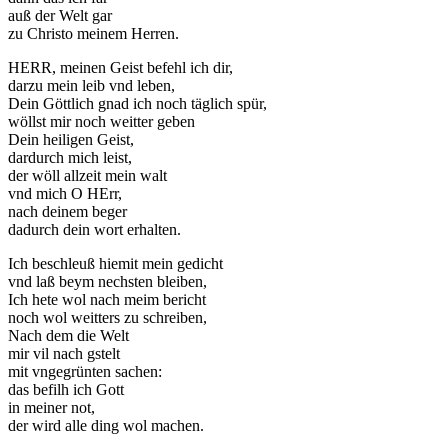
auß der Welt gar
Marketing
zu Christo meinem Herren.
Indem Sie uns Ihre
Interessen und Ihr
HERR, meinen Geist befehl ich dir,
Verhalten beim
darzu mein leib vnd leben,
Besuch unserer
Dein Göttlich gnad ich noch täglich spür,
Website mitteilen,
wöllst mir noch weitter geben
erhöhen Sie die
Dein heiligen Geist,
Wahrscheinlichkeit,
dardurch mich leist,
personalisierte
der wöll allzeit mein walt
Inhalte und
vnd mich O HErr,
Angebote zu sehen.
nach deinem beger
dadurch dein wort erhalten.
Ich beschleuß hiemit mein gedicht
vnd laß beym nechsten bleiben,
Ich hete wol nach meim bericht
noch wol weitters zu schreiben,
Nach dem die Welt
mir vil nach gstelt
mit vngegrünten sachen:
das befilh ich Gott
in meiner not,
der wird alle ding wol machen.