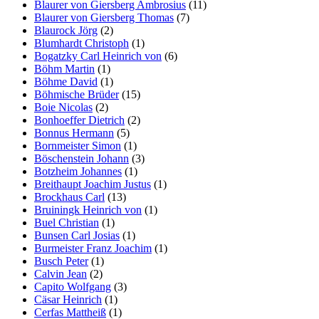
Blaurer von Giersberg Ambrosius
(11)
Blaurer von Giersberg Thomas
(7)
Blaurock Jörg
(2)
Blumhardt Christoph
(1)
Bogatzky Carl Heinrich von
(6)
Böhm Martin
(1)
Böhme David
(1)
Böhmische Brüder
(15)
Boie Nicolas
(2)
Bonhoeffer Dietrich
(2)
Bonnus Hermann
(5)
Bornmeister Simon
(1)
Böschenstein Johann
(3)
Botzheim Johannes
(1)
Breithaupt Joachim Justus
(1)
Brockhaus Carl
(13)
Bruiningk Heinrich von
(1)
Buel Christian
(1)
Bunsen Carl Josias
(1)
Burmeister Franz Joachim
(1)
Busch Peter
(1)
Calvin Jean
(2)
Capito Wolfgang
(3)
Cäsar Heinrich
(1)
Cerfas Mattheiß
(1)