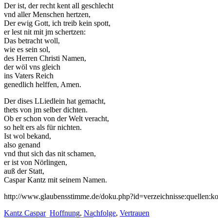
Der ist, der recht kent all geschlecht
vnd aller Menschen hertzen,
Der ewig Gott, ich treib kein spott,
er lest nit mit jm schertzen:
Das betracht woll,
wie es sein sol,
des Herren Christi Namen,
der wöl vns gleich
ins Vaters Reich
genedlich helffen, Amen.
Der dises LLiedlein hat gemacht,
thets von jm selber dichten.
Ob er schon von der Welt veracht,
so helt ers als für nichten.
Ist wol bekand,
also genand
vnd thut sich das nit schamen,
er ist von Nörlingen,
auß der Statt,
Caspar Kantz mit seinem Namen.
http://www.glaubensstimme.de/doku.php?id=verzeichnisse:quellen:ko
Kantz Caspar
Hoffnung
,
Nachfolge
,
Vertrauen