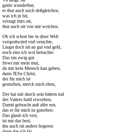
der Website
gantz wunderbar,
auf Basis der
er thut auch noch deßgleichen,
Nutzung
was ich jn bit,
verbessern.
versagt mirs nit,
thut auch nit von mir weichen.
Ob ich schon hie in diser Welt
Erfahrung
verspottwürd vnd verachte,
Damit unsere
Liegst doch nit an gut vnd geld,
Website
noch eins ich wol betrachte:
während
Das ists ewig gut
Ihres Besuchs
frewt mir mein mut,
so gut wie
da mir kein Mensch kan geben,
möglich
dann JESu Christ,
funktioniert.
der für mich ist
Wenn Sie
gestorben, merck mich eben,
diese Cookies
ablehnen,
Der hat mir durch sein bittern tod
verschwinden
des Vatters huld erworben,
einige
Damit gebracht auß aller not,
Funktionen
das er für mich ist gstorben:
von der
Das glaub ich vest,
Website.
ist mir das best,
thu auch nit anders begeren
dann das ich far