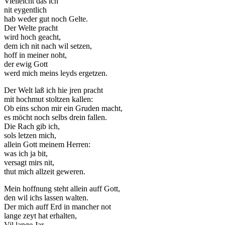
Vielleicht das ich
nit eygentlich
hab weder gut noch Gelte.
Der Welte pracht
wird hoch geacht,
dem ich nit nach wil setzen,
hoff in meiner noht,
Notwendig
der ewig Gott
Diese
werd mich meins leyds ergetzen.
Cookies
Der Welt laß ich hie jren pracht
sind nicht
mit hochmut stoltzen kallen:
optional.
Ob eins schon mir ein Gruden macht,
Sie werden
es möcht noch selbs drein fallen.
benötigt,
Die Rach gib ich,
damit die
sols letzen mich,
Website
allein Gott meinem Herren:
funktioniert.
was ich ja bit,
versagt mirs nit,
thut mich allzeit geweren.
Statistik
Mit diesen
Mein hoffnung steht allein auff Gott,
Cookies
den wil ichs lassen walten.
können wir die
Der mich auff Erd in mancher not
Funktionsweise
lange zeyt hat erhalten,
und Struktur
Vil lange Jar