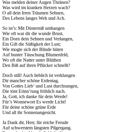
Was melden deiner Augen Thränen?
Marketing
Was wird im kranken Herzen wach?
Indem Sie uns Ihre
O all dein Irren Träumen Sehnen,
Interessen und Ihr
Des Lebens langes Weh und Ach.
Verhalten beim
So ist’s: Mit Düsterniß umhangen
Besuch unserer
Wie oft war dir die wunde Brust,
Website mitteilen,
Ein Dorn dein Sehnen und Verlangen,
erhöhen Sie die
Ein Gift die Süßigkeit der Lust;
Wahrscheinlichkeit,
Wie mogte sich der Blinde hüten
personalisierte
Auf bunter Täuschung Blumenfeld,
Inhalte und
Wo oft die Natter unter Blüthen
Angebote zu sehen.
Den Biß auf ihren Pflücker schnellt?
Doch still! Auch lieblich ist verklungen
Dir mancher schöne Erdentag,
Von Gottes Lieb‘ und Lust durchsungen,
Die tönt Erinn’rung fröhlich nach.
Ja, Gott, ich danke für dein Werde!
Für’s Wonnewort Es werde Licht!
Für deine schöne grüne Erde
Und all ihr Sonnenangesicht.
Ja Dank dir, Herr, für reiche Freude
Auf schwerstem längsten Pilgergang.