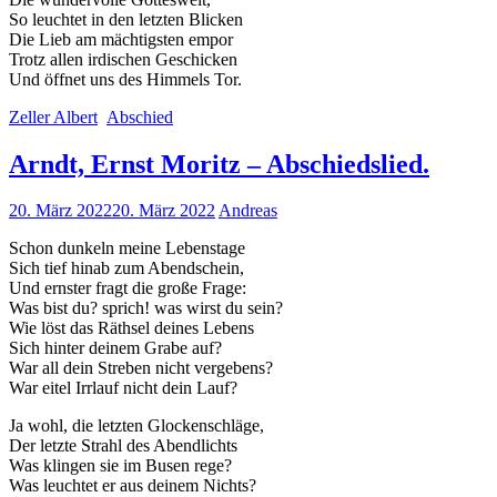
der Website
So leuchtet in den letzten Blicken
auf Basis der
Die Lieb am mächtigsten empor
Nutzung
Trotz allen irdischen Geschicken
verbessern.
Und öffnet uns des Himmels Tor.
Zeller Albert
Abschied
Erfahrung
Arndt, Ernst Moritz – Abschiedslied.
Damit unsere
Website
während
20. März 2022
20. März 2022
Andreas
Ihres Besuchs
Schon dunkeln meine Lebenstage
so gut wie
Sich tief hinab zum Abendschein,
möglich
Und ernster fragt die große Frage:
funktioniert.
Was bist du? sprich! was wirst du sein?
Wenn Sie
Wie löst das Räthsel deines Lebens
diese Cookies
Sich hinter deinem Grabe auf?
ablehnen,
War all dein Streben nicht vergebens?
verschwinden
War eitel Irrlauf nicht dein Lauf?
einige
Funktionen
Ja wohl, die letzten Glockenschläge,
von der
Der letzte Strahl des Abendlichts
Website.
Was klingen sie im Busen rege?
Was leuchtet er aus deinem Nichts?