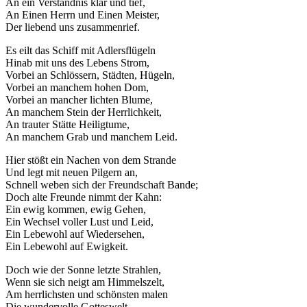
An ein Verständnis klar und tief,
An Einen Herrn und Einen Meister,
Der liebend uns zusammenrief.
Es eilt das Schiff mit Adlersflügeln
Hinab mit uns des Lebens Strom,
Vorbei an Schlössern, Städten, Hügeln,
Notwendig
Vorbei an manchem hohen Dom,
Diese
Vorbei an mancher lichten Blume,
Cookies
An manchem Stein der Herrlichkeit,
sind nicht
An trauter Stätte Heiligtume,
optional.
An manchem Grab und manchem Leid.
Sie werden
Hier stößt ein Nachen von dem Strande
benötigt,
Und legt mit neuen Pilgern an,
damit die
Schnell weben sich der Freundschaft Bande;
Website
Doch alte Freunde nimmt der Kahn:
funktioniert.
Ein ewig kommen, ewig Gehen,
Ein Wechsel voller Lust und Leid,
Ein Lebewohl auf Wiedersehen,
Statistik
Ein Lebewohl auf Ewigkeit.
Mit diesen
Cookies
Doch wie der Sonne letzte Strahlen,
können wir die
Wenn sie sich neigt am Himmelszelt,
Funktionsweise
Am herrlichsten und schönsten malen
und Struktur
Die wundervolle Gotteswelt,