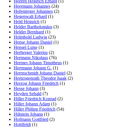
Heeren Heinrich Erhard
(1)
Heermann Johannes
(24)
Hefentreger Johannes
(2)
Hegenwalt Erhard
(1)
Held Heinrich
(1)
Helder Bartholomäus
(3)
Helder Bernhard
(1)
Helmbold Ludwig
(23)
Hense Johann Daniel
(1)
Hensel Luise
(1)
Herberger Valerius
(2)
Hermann Nikolaus
(76)
Hermes Johann Timotheus
(1)
Herrmann Johann G.
(1)
Herrnschmidt Johann Daniel
(2)
Hertzogenrath Theodor Isaak
(2)
Herzog Johann Friedrich
(1)
Hesse Johann
(3)
Heyden Sebald
(7)
Hiller Friedrich Konrad
(2)
Hiller Johann Adam
(1)
Hiller Philipp Friedrich
(54)
Hiltstein Johann
(1)
Hofmann Gottfried
(2)
Hohlfeldt
(1)