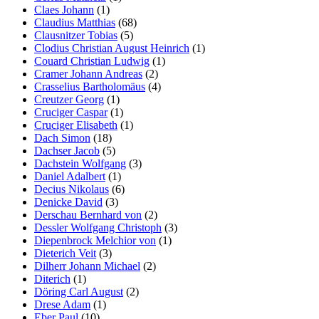
Claes Johann
(1)
Claudius Matthias
(68)
Clausnitzer Tobias
(5)
Clodius Christian August Heinrich
(1)
Couard Christian Ludwig
(1)
Cramer Johann Andreas
(2)
Crasselius Bartholomäus
(4)
Creutzer Georg
(1)
Cruciger Caspar
(1)
Cruciger Elisabeth
(1)
Dach Simon
(18)
Dachser Jacob
(5)
Dachstein Wolfgang
(3)
Daniel Adalbert
(1)
Decius Nikolaus
(6)
Denicke David
(3)
Derschau Bernhard von
(2)
Dessler Wolfgang Christoph
(3)
Diepenbrock Melchior von
(1)
Dieterich Veit
(3)
Dilherr Johann Michael
(2)
Diterich
(1)
Döring Carl August
(2)
Drese Adam
(1)
Eber Paul
(10)