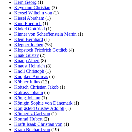
Kern Georg
(1)
Keymann Christian
(3)
Keysel Wilhelm von
(1)
Kiesel Abraham
(1)
Kind Friedrich
(1)
Kinkel Gottfried
(1)
Kinner von Scherffenstein Martin
(1)
Klein Bernhard
(1)
Klepper Jochen
(58)
Klopstock Friedrich Gottlieb
(4)
Knak Gustav
(2)
Knapp Albert
(8)
Knaust Heinrich
(8)
Knoll Christoph
(1)
Knopken Andreas
(5)
Köbner Julius
(12)
Koitsch Christian Jakob
(1)
Kolross Johann
(5)
König Johann
(1)
Königin Sophie von Dänemark
(1)
Königsfeld Gustav Adolph
(1)
Könneritz Carl von
(1)
Konrad Hubert
(2)
Krafft Isaak Christian von
(1)
Kram Buchard von
(19)