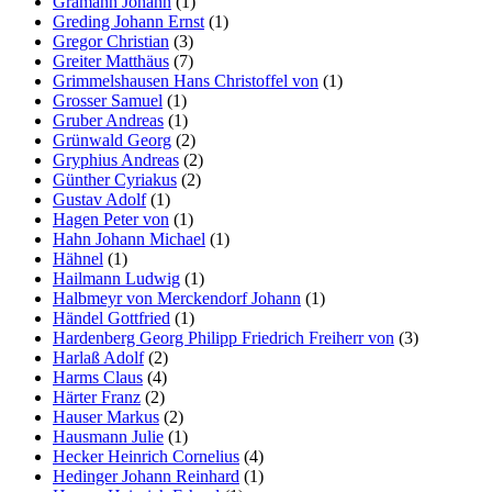
Gramann Johann
(1)
Greding Johann Ernst
(1)
Gregor Christian
(3)
Greiter Matthäus
(7)
Grimmelshausen Hans Christoffel von
(1)
Grosser Samuel
(1)
Gruber Andreas
(1)
Grünwald Georg
(2)
Gryphius Andreas
(2)
Günther Cyriakus
(2)
Gustav Adolf
(1)
Hagen Peter von
(1)
Hahn Johann Michael
(1)
Hähnel
(1)
Hailmann Ludwig
(1)
Halbmeyr von Merckendorf Johann
(1)
Händel Gottfried
(1)
Hardenberg Georg Philipp Friedrich Freiherr von
(3)
Harlaß Adolf
(2)
Harms Claus
(4)
Härter Franz
(2)
Hauser Markus
(2)
Hausmann Julie
(1)
Hecker Heinrich Cornelius
(4)
Hedinger Johann Reinhard
(1)