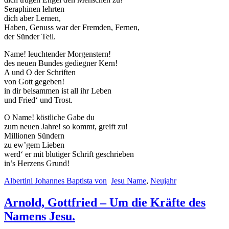
Seraphinen lehrten
dich aber Lernen,
Haben, Genuss war der Fremden, Fernen,
der Sünder Teil.
Name! leuchtender Morgenstern!
des neuen Bundes gediegner Kern!
A und O der Schriften
von Gott gegeben!
in dir beisammen ist all ihr Leben
und Fried‘ und Trost.
O Name! köstliche Gabe du
zum neuen Jahre! so kommt, greift zu!
Millionen Sündern
zu ew’gem Lieben
werd‘ er mit blutiger Schrift geschrieben
in’s Herzens Grund!
Albertini Johannes Baptista von
Jesu Name
,
Neujahr
Arnold, Gottfried – Um die Kräfte des
Namens Jesu.