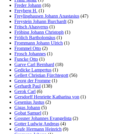
Freder Johann
(16)
Freyberg H.
(1)
Freylinghausen Johann Anastasius
(47)
Freystein Johann Burchardt
(2)
Fritsch Ahasverus
(1)
Fröbing Johann Christoph
(1)
Frölich Bartholomäus
(1)
Frommann Johann Ulrich
(1)
Frommel Otto
(2)
Frosch Johannes
(1)
Funcke Otto
(1)
Garve Carl Bernhard
(18)
Gedicke Lampertus
(1)
Gellert Christian Fürchtegott
(56)
Georg der Fromme
(1)
Gerhardt Paul
(138)
Gerok Carl
(6)
Gersdorff Henriette Katharina von
(1)
Gesenius Justus
(2)
Gigas Johann
(5)
Gobat Samuel
(1)
Gossner Johannes Evangelista
(2)
Gotter Ludwig Andreas
(4)
Grafe Hermann Heinrich
(9)