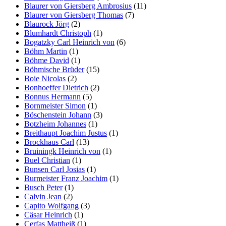
Blaurer von Giersberg Ambrosius
(11)
Blaurer von Giersberg Thomas
(7)
Blaurock Jörg
(2)
Blumhardt Christoph
(1)
Bogatzky Carl Heinrich von
(6)
Böhm Martin
(1)
Böhme David
(1)
Böhmische Brüder
(15)
Boie Nicolas
(2)
Bonhoeffer Dietrich
(2)
Bonnus Hermann
(5)
Bornmeister Simon
(1)
Böschenstein Johann
(3)
Botzheim Johannes
(1)
Breithaupt Joachim Justus
(1)
Brockhaus Carl
(13)
Bruiningk Heinrich von
(1)
Buel Christian
(1)
Bunsen Carl Josias
(1)
Burmeister Franz Joachim
(1)
Busch Peter
(1)
Calvin Jean
(2)
Capito Wolfgang
(3)
Cäsar Heinrich
(1)
Cerfas Mattheiß
(1)