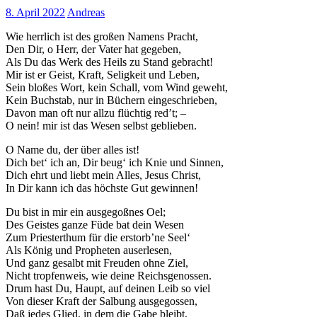
8. April 2022
Andreas
Wie herrlich ist des großen Namens Pracht,
Den Dir, o Herr, der Vater hat gegeben,
Als Du das Werk des Heils zu Stand gebracht!
Mir ist er Geist, Kraft, Seligkeit und Leben,
Sein bloßes Wort, kein Schall, vom Wind geweht,
Kein Buchstab, nur in Büchern eingeschrieben,
Davon man oft nur allzu flüchtig red’t; –
O nein! mir ist das Wesen selbst geblieben.
O Name du, der über alles ist!
Dich bet‘ ich an, Dir beug‘ ich Knie und Sinnen,
Dich ehrt und liebt mein Alles, Jesus Christ,
In Dir kann ich das höchste Gut gewinnen!
Du bist in mir ein ausgegoßnes Oel;
Des Geistes ganze Füde bat dein Wesen
Zum Priesterthum für die erstorb’ne Seel‘
Als König und Propheten auserlesen,
Und ganz gesalbt mit Freuden ohne Ziel,
Nicht tropfenweis, wie deine Reichsgenossen.
Drum hast Du, Haupt, auf deinen Leib so viel
Von dieser Kraft der Salbung ausgegossen,
Daß jedes Glied, in dem die Gabe bleibt,