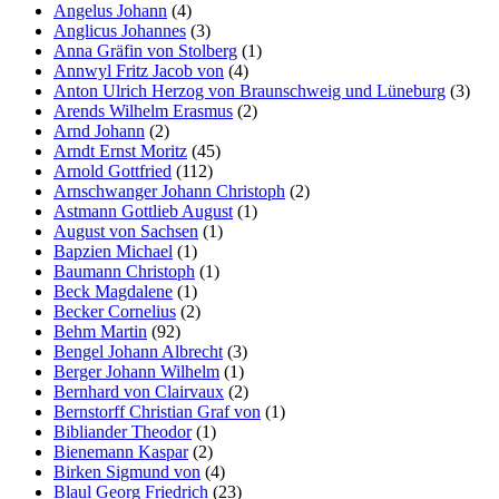
Angelus Johann
(4)
Anglicus Johannes
(3)
Anna Gräfin von Stolberg
(1)
Annwyl Fritz Jacob von
(4)
Anton Ulrich Herzog von Braunschweig und Lüneburg
(3)
Arends Wilhelm Erasmus
(2)
Arnd Johann
(2)
Arndt Ernst Moritz
(45)
Arnold Gottfried
(112)
Arnschwanger Johann Christoph
(2)
Astmann Gottlieb August
(1)
August von Sachsen
(1)
Bapzien Michael
(1)
Baumann Christoph
(1)
Beck Magdalene
(1)
Becker Cornelius
(2)
Behm Martin
(92)
Bengel Johann Albrecht
(3)
Berger Johann Wilhelm
(1)
Bernhard von Clairvaux
(2)
Bernstorff Christian Graf von
(1)
Bibliander Theodor
(1)
Bienemann Kaspar
(2)
Birken Sigmund von
(4)
Blaul Georg Friedrich
(23)