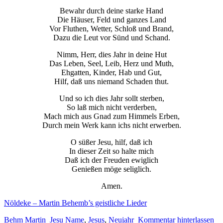
Bewahr durch deine starke Hand
Die Häuser, Feld und ganzes Land
Vor Fluthen, Wetter, Schloß und Brand,
Dazu die Leut vor Sünd und Schand.
Nimm, Herr, dies Jahr in deine Hut
Das Leben, Seel, Leib, Herz und Muth,
Ehgatten, Kinder, Hab und Gut,
Hilf, daß uns niemand Schaden thut.
Und so ich dies Jahr sollt sterben,
So laß mich nicht verderben,
Mach mich aus Gnad zum Himmels Erben,
Durch mein Werk kann ichs nicht erwerben.
O süßer Jesu, hilf, daß ich
In dieser Zeit so halte mich
Daß ich der Freuden ewiglich
Genießen möge seliglich.
Amen.
Nöldeke – Martin Behemb’s geistliche Lieder
Behm Martin
Jesu Name
,
Jesus
,
Neujahr
Kommentar hinterlassen