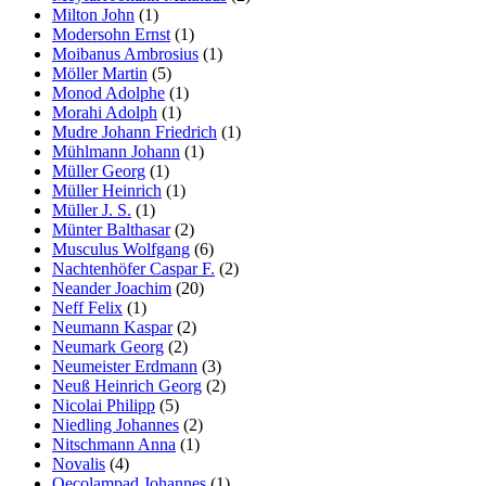
Milton John
(1)
Modersohn Ernst
(1)
Moibanus Ambrosius
(1)
Möller Martin
(5)
Monod Adolphe
(1)
Morahi Adolph
(1)
Mudre Johann Friedrich
(1)
Mühlmann Johann
(1)
Müller Georg
(1)
Müller Heinrich
(1)
Müller J. S.
(1)
Münter Balthasar
(2)
Musculus Wolfgang
(6)
Nachtenhöfer Caspar F.
(2)
Neander Joachim
(20)
Neff Felix
(1)
Neumann Kaspar
(2)
Neumark Georg
(2)
Neumeister Erdmann
(3)
Neuß Heinrich Georg
(2)
Nicolai Philipp
(5)
Niedling Johannes
(2)
Nitschmann Anna
(1)
Novalis
(4)
Oecolampad Johannes
(1)