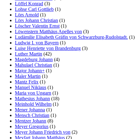
Löffel Konrad
(3)
Lohse Carl Gottlieb
(1)
Lörs Arnold
(1)
Lörs Johann Christian
(1)
Löscher Valentin Ernst
(1)
Löwenstern Matthäus Apelles von
(3)
Ludämilie Elisabeth Gräfin von Schwarzburg-Rudolstadt.
(1)
Ludwig I. von Bayern
(1)
Luise Henriette von Brandenburg
(3)
Luther Martin
(42)
Magdeburg Johann
(4)
Mahulael Christian
(1)
Major Johann+
(1)
Maler Martin
(1)
Mantz Felix
(1)
Manuel Niklaus
(1)
Maria von Ungarn
(1)
Mathesius Johann
(18)
Meinhold Wilhelm
(1)
Mener Johanna
(1)
Mensch Christian
(1)
Mentzer Johann
(8)
Meyer Gregorius
(1)
Meyer Johann Friedrich von
(2)
Meyfart Johann Matthäus
(2)