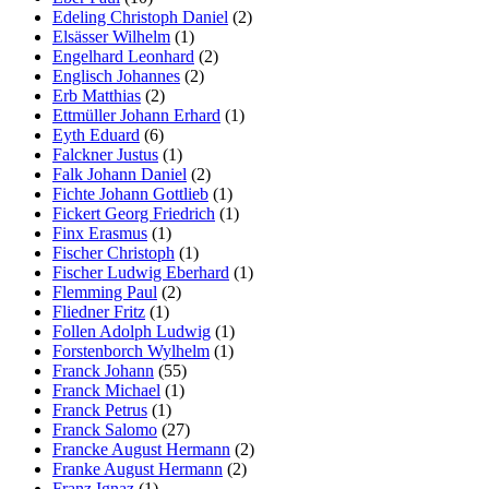
Edeling Christoph Daniel
(2)
Elsässer Wilhelm
(1)
Engelhard Leonhard
(2)
Englisch Johannes
(2)
Erb Matthias
(2)
Ettmüller Johann Erhard
(1)
Eyth Eduard
(6)
Falckner Justus
(1)
Falk Johann Daniel
(2)
Fichte Johann Gottlieb
(1)
Fickert Georg Friedrich
(1)
Finx Erasmus
(1)
Fischer Christoph
(1)
Fischer Ludwig Eberhard
(1)
Flemming Paul
(2)
Fliedner Fritz
(1)
Follen Adolph Ludwig
(1)
Forstenborch Wylhelm
(1)
Franck Johann
(55)
Franck Michael
(1)
Franck Petrus
(1)
Franck Salomo
(27)
Francke August Hermann
(2)
Franke August Hermann
(2)
Franz Ignaz
(1)