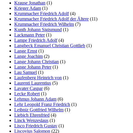
Krause Jonathan
(1)
Krieger Adam
(1)
Krummacher Friedrich Adolf
(4)
Krummacher Friedrich Adolf der Ältere
(11)
Krummacher Friedrich Wilhelm
(7)
Kunth Johann Sigismund
(1)
Lackmann Peter
(1)
Lampe Friedrich Adolf
(4)
Langbeck Emanuel Christian Gottlieb
(1)
Lange Ernst
(1)
Lange Joachim
(2)
Lange Johann Christian
(1)
Lange Johann Peter
(1)
Lau Samuel
(1)
Laufenberg Heinrich von
(1)
Laurenti Laurentius
(5)
Lavater Caspar
(6)
Lecke Robert
(1)
Lehmus Johann Adam
(6)
Lehr Leopold Franz Friedrich
(1)
Leibniz Gottfried Wilhelm
(1)
Liebich Ehrenfried
(4)
Linck Wenzeslaus
(1)
Lisco Friedrich Gustav
(1)
Liscovius Salomon
(22)