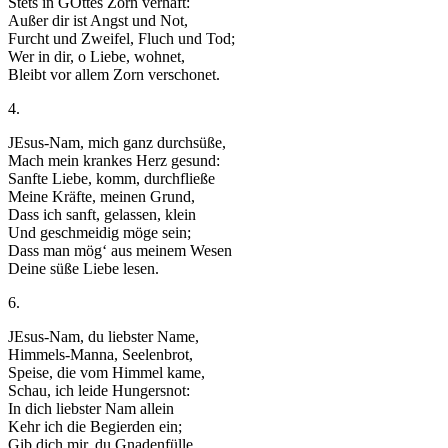
Stets in GOttes Zorn verhaft:
Außer dir ist Angst und Not,
Furcht und Zweifel, Fluch und Tod;
Wer in dir, o Liebe, wohnet,
Bleibt vor allem Zorn verschonet.
4.
JEsus-Nam, mich ganz durchsüße,
Mach mein krankes Herz gesund:
Sanfte Liebe, komm, durchfließe
Meine Kräfte, meinen Grund,
Dass ich sanft, gelassen, klein
Und geschmeidig möge sein;
Dass man mög‘ aus meinem Wesen
Deine süße Liebe lesen.
6.
JEsus-Nam, du liebster Name,
Himmels-Manna, Seelenbrot,
Speise, die vom Himmel kame,
Schau, ich leide Hungersnot:
In dich liebster Nam allein
Kehr ich die Begierden ein;
Gib dich mir, du Gnadenfülle,