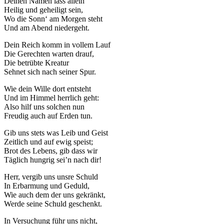
Deinen Namen lass allein
Heilig und geheiligt sein,
Wo die Sonn‘ am Morgen steht
Und am Abend niedergeht.
Dein Reich komm in vollem Lauf
Die Gerechten warten drauf,
Notwendig
Die betrübte Kreatur
Sehnet sich nach seiner Spur.
Diese
Cookies
Wie dein Wille dort entsteht
sind nicht
Und im Himmel herrlich geht:
optional.
Also hilf uns solchen nun
Sie werden
Freudig auch auf Erden tun.
benötigt,
damit die
Gib uns stets was Leib und Geist
Website
Zeitlich und auf ewig speist;
funktioniert.
Brot des Lebens, gib dass wir
Täglich hungrig sei’n nach dir!
Herr, vergib uns unsre Schuld
Statistik
In Erbarmung und Geduld,
Mit diesen
Wie auch dem der uns gekränkt,
Cookies
Werde seine Schuld geschenkt.
können wir die
Funktionsweise
In Versuchung führ uns nicht,
und Struktur