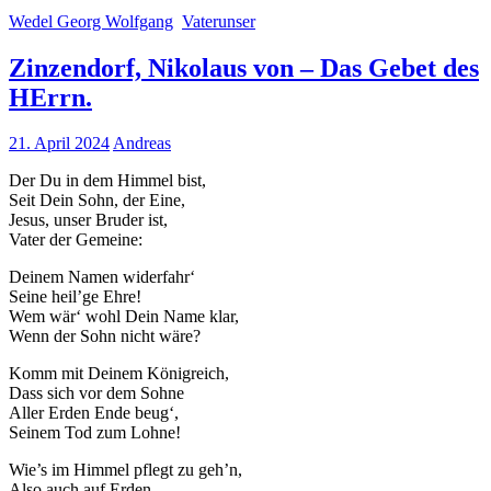
Wedel Georg Wolfgang
Vaterunser
Marketing
Indem Sie uns Ihre
Zinzendorf, Nikolaus von – Das Gebet des
Interessen und Ihr
Verhalten beim
HErrn.
Besuch unserer
Website mitteilen,
21. April 2024
Andreas
erhöhen Sie die
Wahrscheinlichkeit,
Der Du in dem Himmel bist,
personalisierte
Seit Dein Sohn, der Eine,
Inhalte und
Jesus, unser Bruder ist,
Angebote zu sehen.
Vater der Gemeine:
Deinem Namen widerfahr‘
Seine heil’ge Ehre!
Wem wär‘ wohl Dein Name klar,
Wenn der Sohn nicht wäre?
Komm mit Deinem Königreich,
Dass sich vor dem Sohne
Aller Erden Ende beug‘,
Seinem Tod zum Lohne!
Wie’s im Himmel pflegt zu geh’n,
Also auch auf Erden