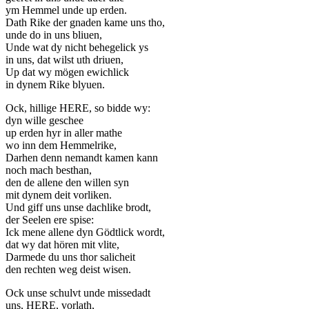
ym Hemmel unde up erden.
Dath Rike der gnaden kame uns tho,
unde do in uns bliuen,
Unde wat dy nicht behegelick ys
in uns, dat wilst uth driuen,
Up dat wy mögen ewichlick
in dynem Rike blyuen.
Ock, hillige HERE, so bidde wy:
dyn wille geschee
up erden hyr in aller mathe
wo inn dem Hemmelrike,
Darhen denn nemandt kamen kann
noch mach besthan,
den de allene den willen syn
mit dynem deit vorliken.
Und giff uns unse dachlike brodt,
der Seelen ere spise:
Ick mene allene dyn Gödtlick wordt,
dat wy dat hören mit vlite,
Darmede du uns thor salicheit
den rechten weg deist wisen.
Ock unse schulvt unde missedadt
uns, HERE, vorlath,