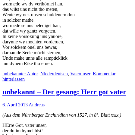
wormede wy dy verthörnet han,
das wilst uns nicht tho meten,
Wente wy ock unsen schuldenern don
in solcker mathe,
wormede se uns belediget han,
dat wille wy gantz vorgeten.
In keine vorsökung uns ynuöre,
darynne wy mochten vorderuen,
Vor solckem öuel uns bewar,
daruan de Seele möcht steruen,
Unde make unns alle sampticklick
inn dynem Rike tho eruen.
unbekannter Autor
Niederdeutsch
,
Vaterunser
Kommentar
hinterlassen
unbekannt – Der gesang: Herr got vater
6. April 2013
Andreas
(Aus dem Nürnberger Enchiridion von 1527, in 8°. Blatt xxix.)
HErre Got, vater unser,
der du im hymel bist!