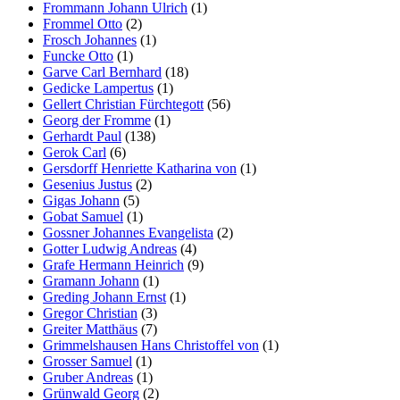
Frommann Johann Ulrich
(1)
Frommel Otto
(2)
Frosch Johannes
(1)
Funcke Otto
(1)
Garve Carl Bernhard
(18)
Gedicke Lampertus
(1)
Gellert Christian Fürchtegott
(56)
Georg der Fromme
(1)
Gerhardt Paul
(138)
Gerok Carl
(6)
Gersdorff Henriette Katharina von
(1)
Gesenius Justus
(2)
Gigas Johann
(5)
Gobat Samuel
(1)
Gossner Johannes Evangelista
(2)
Gotter Ludwig Andreas
(4)
Grafe Hermann Heinrich
(9)
Gramann Johann
(1)
Greding Johann Ernst
(1)
Gregor Christian
(3)
Greiter Matthäus
(7)
Grimmelshausen Hans Christoffel von
(1)
Grosser Samuel
(1)
Gruber Andreas
(1)
Grünwald Georg
(2)