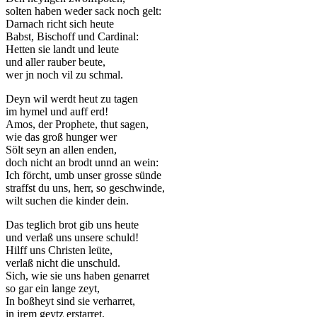
solten haben weder sack noch gelt:
Darnach richt sich heute
Babst, Bischoff und Cardinal:
Hetten sie landt und leute
und aller rauber beute,
wer jn noch vil zu schmal.
Deyn wil werdt heut zu tagen
im hymel und auff erd!
Amos, der Prophete, thut sagen,
wie das groß hunger wer
Sölt seyn an allen enden,
doch nicht an brodt unnd an wein:
Ich förcht, umb unser grosse sünde
straffst du uns, herr, so geschwinde,
wilt suchen die kinder dein.
Das teglich brot gib uns heute
und verlaß uns unsere schuld!
Hilff uns Christen leüte,
verlaß nicht die unschuld.
Sich, wie sie uns haben genarret
so gar ein lange zeyt,
In boßheyt sind sie verharret,
in jrem geytz erstarret,