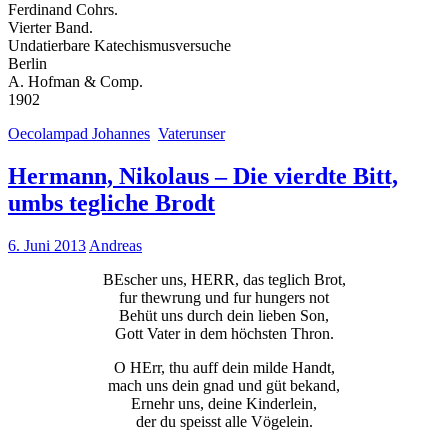
Ferdinand Cohrs.
Vierter Band.
Undatierbare Katechismusversuche
Berlin
A. Hofman & Comp.
1902
Oecolampad Johannes
Vaterunser
Hermann, Nikolaus – Die vierdte Bitt,
umbs tegliche Brodt
6. Juni 2013
Andreas
BEscher uns, HERR, das teglich Brot,
fur thewrung und fur hungers not
Behüt uns durch dein lieben Son,
Gott Vater in dem höchsten Thron.
O HErr, thu auff dein milde Handt,
mach uns dein gnad und güt bekand,
Ernehr uns, deine Kinderlein,
der du speisst alle Vögelein.