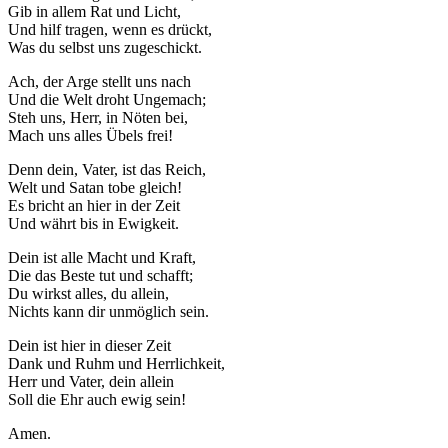
Gib in allem Rat und Licht,
der Website
Und hilf tragen, wenn es drückt,
auf Basis der
Was du selbst uns zugeschickt.
Nutzung
verbessern.
Ach, der Arge stellt uns nach
Und die Welt droht Ungemach;
Steh uns, Herr, in Nöten bei,
Erfahrung
Mach uns alles Übels frei!
Damit unsere
Denn dein, Vater, ist das Reich,
Website
Welt und Satan tobe gleich!
während
Es bricht an hier in der Zeit
Ihres Besuchs
Und währt bis in Ewigkeit.
so gut wie
möglich
Dein ist alle Macht und Kraft,
funktioniert.
Die das Beste tut und schafft;
Wenn Sie
Du wirkst alles, du allein,
diese Cookies
Nichts kann dir unmöglich sein.
ablehnen,
verschwinden
Dein ist hier in dieser Zeit
einige
Dank und Ruhm und Herrlichkeit,
Funktionen
Herr und Vater, dein allein
von der
Soll die Ehr auch ewig sein!
Website.
Amen.