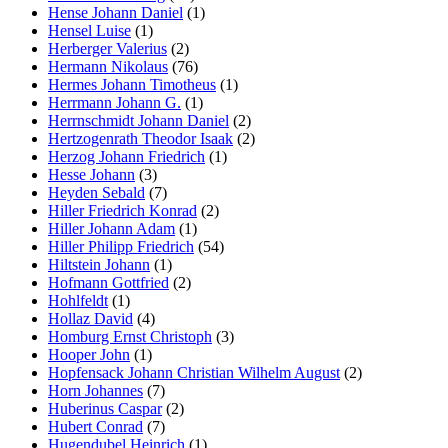
Hense Johann Daniel
(1)
Hensel Luise
(1)
Herberger Valerius
(2)
Hermann Nikolaus
(76)
Hermes Johann Timotheus
(1)
Herrmann Johann G.
(1)
Herrnschmidt Johann Daniel
(2)
Hertzogenrath Theodor Isaak
(2)
Herzog Johann Friedrich
(1)
Hesse Johann
(3)
Heyden Sebald
(7)
Hiller Friedrich Konrad
(2)
Hiller Johann Adam
(1)
Hiller Philipp Friedrich
(54)
Hiltstein Johann
(1)
Hofmann Gottfried
(2)
Hohlfeldt
(1)
Hollaz David
(4)
Homburg Ernst Christoph
(3)
Hooper John
(1)
Hopfensack Johann Christian Wilhelm August
(2)
Horn Johannes
(7)
Huberinus Caspar
(2)
Hubert Conrad
(7)
Hugendubel Heinrich
(1)