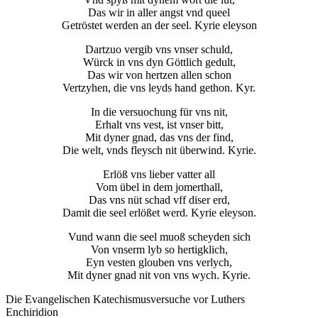
Das wir in aller angst vnd queel
Getröstet werden an der seel. Kyrie eleyson
Dartzuo vergib vns vnser schuld,
Würck in vns dyn Göttlich gedult,
Das wir von hertzen allen schon
Vertzyhen, die vns leyds hand gethon. Kyr.
In die versuochung für vns nit,
Erhalt vns vest, ist vnser bitt,
Mit dyner gnad, das vns der find,
Die welt, vnds fleysch nit überwind. Kyrie.
Erlöß vns lieber vatter all
Vom übel in dem jomerthall,
Das vns nüt schad vff diser erd,
Damit die seel erlößet werd. Kyrie eleyson.
Vund wann die seel muoß scheyden sich
Von vnserm lyb so hertigklich,
Eyn vesten glouben vns verlych,
Mit dyner gnad nit von vns wych. Kyrie.
Die Evangelischen Katechismusversuche vor Luthers
Enchiridion