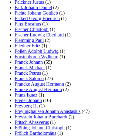
Falckner Justus
(1)
Falk Johann Daniel
(2)
Fichte Johann Gottlieb
(1)
Fickert Georg Friedrich
(1)
Finx Erasmus
(1)
Fischer Christoph
(1)
Fischer Ludwig Eberhard
(1)
Flemming Paul
(2)
Fliedner Fritz
(1)
Follen Adolph Ludwig
(1)
Forstenborch Wylhelm
(1)
Franck Johann
(55)
Franck Michael
(1)
Franck Petrus
(1)
Franck Salomo
(27)
Francke August Hermann
(2)
Franke August Hermann
(2)
Franz Ignaz
(1)
Freder Johann
(16)
Freyberg H.
(1)
Freylinghausen Johann Anastasius
(47)
Freystein Johann Burchardt
(2)
Fritsch Ahasverus
(1)
Fröbing Johann Christoph
(1)
Frölich Bartholomäus
(1)