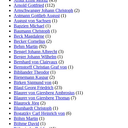
Arndt Ernst Moritz
(45)
Arnold Gottfried
(112)
Arnschwanger Johann Christoph
(2)
Astmann Gottlieb August
(1)
August von Sachsen
(1)
Bapzien Michael
(1)
Baumann Christoph
(1)
Beck Magdalene
(1)
Becker Cornelius
(2)
Behm Martin
(92)
Bengel Johann Albrecht
(3)
Berger Johann Wilhelm
(1)
Bernhard von Clairvaux
(2)
Bernstorff Christian Graf von
(1)
Bibliander Theodor
(1)
Bienemann Kaspar
(2)
Birken Sigmund von
(4)
Blaul Georg Friedrich
(23)
Blaurer von Giersberg Ambrosius
(11)
Blaurer von Giersberg Thomas
(7)
Blaurock Jörg
(2)
Blumhardt Christoph
(1)
Bogatzky Carl Heinrich von
(6)
Böhm Martin
(1)
Böhme David
(1)