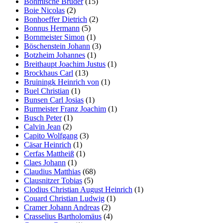
Böhmische Brüder
(15)
Boie Nicolas
(2)
Bonhoeffer Dietrich
(2)
Bonnus Hermann
(5)
Bornmeister Simon
(1)
Böschenstein Johann
(3)
Botzheim Johannes
(1)
Breithaupt Joachim Justus
(1)
Brockhaus Carl
(13)
Bruiningk Heinrich von
(1)
Buel Christian
(1)
Bunsen Carl Josias
(1)
Burmeister Franz Joachim
(1)
Busch Peter
(1)
Calvin Jean
(2)
Capito Wolfgang
(3)
Cäsar Heinrich
(1)
Cerfas Mattheiß
(1)
Claes Johann
(1)
Claudius Matthias
(68)
Clausnitzer Tobias
(5)
Clodius Christian August Heinrich
(1)
Couard Christian Ludwig
(1)
Cramer Johann Andreas
(2)
Crasselius Bartholomäus
(4)