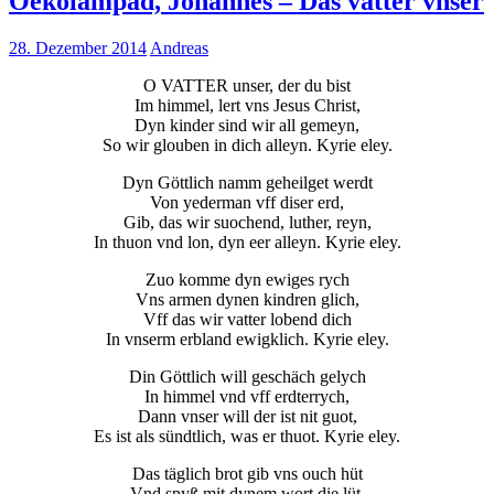
Oekolampad, Johannes – Das vatter vnser
28. Dezember 2014
Andreas
O VATTER unser, der du bist
Im himmel, lert vns Jesus Christ,
Dyn kinder sind wir all gemeyn,
So wir glouben in dich alleyn. Kyrie eley.
Dyn Göttlich namm geheilget werdt
Von yederman vff diser erd,
Gib, das wir suochend, luther, reyn,
In thuon vnd lon, dyn eer alleyn. Kyrie eley.
Zuo komme dyn ewiges rych
Vns armen dynen kindren glich,
Vff das wir vatter lobend dich
In vnserm erbland ewigklich. Kyrie eley.
Din Göttlich will geschäch gelych
In himmel vnd vff erdterrych,
Dann vnser will der ist nit guot,
Es ist als sündtlich, was er thuot. Kyrie eley.
Das täglich brot gib vns ouch hüt
Vnd spyß mit dynem wort die lüt,