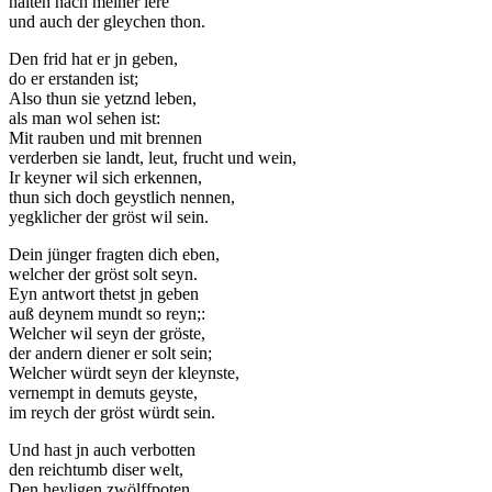
halten nach meiner lere
und auch der gleychen thon.
Den frid hat er jn geben,
do er erstanden ist;
Also thun sie yetznd leben,
als man wol sehen ist:
Mit rauben und mit brennen
verderben sie landt, leut, frucht und wein,
Ir keyner wil sich erkennen,
thun sich doch geystlich nennen,
yegklicher der gröst wil sein.
Dein jünger fragten dich eben,
welcher der gröst solt seyn.
Eyn antwort thetst jn geben
auß deynem mundt so reyn;:
Welcher wil seyn der gröste,
der andern diener er solt sein;
Welcher würdt seyn der kleynste,
vernempt in demuts geyste,
im reych der gröst würdt sein.
Und hast jn auch verbotten
den reichtumb diser welt,
Den heyligen zwölffpoten,