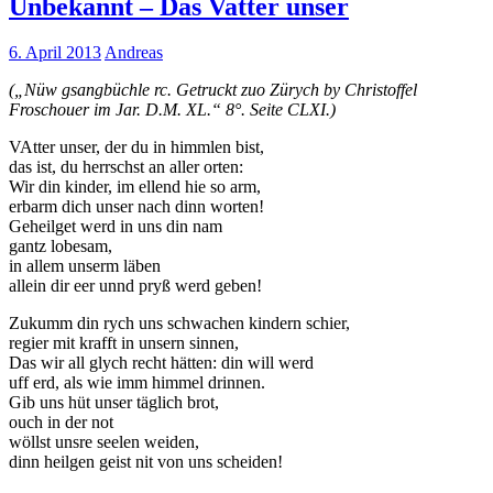
Unbekannt – Das Vatter unser
6. April 2013
Andreas
(„Nüw gsangbüchle rc. Getruckt zuo Zürych by Christoffel
Froschouer im Jar. D.M. XL.“ 8°. Seite CLXI.)
VAtter unser, der du in himmlen bist,
das ist, du herrschst an aller orten:
Wir din kinder, im ellend hie so arm,
erbarm dich unser nach dinn worten!
Geheilget werd in uns din nam
gantz lobesam,
in allem unserm läben
allein dir eer unnd pryß werd geben!
Zukumm din rych uns schwachen kindern schier,
regier mit krafft in unsern sinnen,
Das wir all glych recht hätten: din will werd
uff erd, als wie imm himmel drinnen.
Gib uns hüt unser täglich brot,
ouch in der not
wöllst unsre seelen weiden,
dinn heilgen geist nit von uns scheiden!