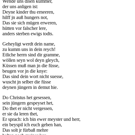
Wende uns disen kummer,
der uns anligen ist:
Deyne kinder thu erneeren,
hilff jn auß hungers not,
Das sie sich mügen erweren,
hütten vor falscher lere,
anders sterben ewigs todts.
Geheyligt werdt dein name,
zu kumm uns in dein reych!
Etliche herrn sind dir gramme,
wöllen seyn wol deyn gleych,
Küssen muß man jn die füsse,
beugen vor jn die knye:
Das sind dein wort nicht suesse,
wuscht jn selber die füsse
deynen jüngern in demut hie.
Do Christus het gesessen,
sein jüngern gespeyset het,
Do thet er nicht vergessen,
er sie da leren thet,
Er sprach: ich bin ewer meyster und herr,
ein beyspil ich euch geben han,
Das solt jr fürbaß mehre