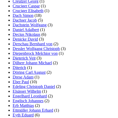
Creutzer Georg
(1)
Cruciger Caspar
(1)
Cruciger Elisabeth
(1)
Dach Simon
(18)
Dachser Jacob
(5)
Dachstein Wolfgang
(3)
Daniel Adalbert
(1)
Decius Nikolaus
(6)
Denicke David
(3)
Derschau Bernhard von
(2)
Dessler Wolfgang Christoph
(3)
Diepenbrock Melchior von
(1)
Dieterich Veit
(3)
Dilherr Johann Michael
(2)
Diterich
(1)
Döring Carl August
(2)
Drese Adam
(1)
Eber Paul
(10)
Edeling Christoph Daniel
(2)
Elsässer Wilhelm
(1)
Engelhard Leonhard
(2)
Englisch Johannes
(2)
Erb Matthias
(2)
Ettmüller Johann Erhard
(1)
Eyth Eduard
(6)