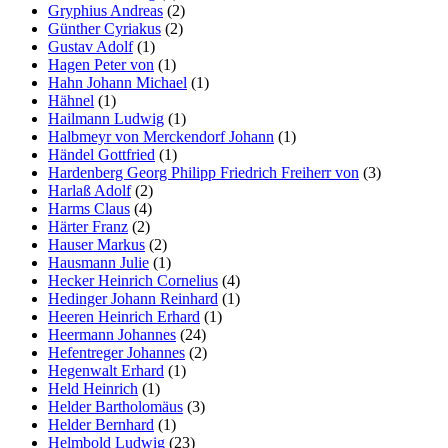
Gryphius Andreas
(2)
Günther Cyriakus
(2)
Gustav Adolf
(1)
Hagen Peter von
(1)
Hahn Johann Michael
(1)
Hähnel
(1)
Hailmann Ludwig
(1)
Halbmeyr von Merckendorf Johann
(1)
Händel Gottfried
(1)
Hardenberg Georg Philipp Friedrich Freiherr von
(3)
Harlaß Adolf
(2)
Harms Claus
(4)
Härter Franz
(2)
Hauser Markus
(2)
Hausmann Julie
(1)
Hecker Heinrich Cornelius
(4)
Hedinger Johann Reinhard
(1)
Heeren Heinrich Erhard
(1)
Heermann Johannes
(24)
Hefentreger Johannes
(2)
Hegenwalt Erhard
(1)
Held Heinrich
(1)
Helder Bartholomäus
(3)
Helder Bernhard
(1)
Helmbold Ludwig
(23)