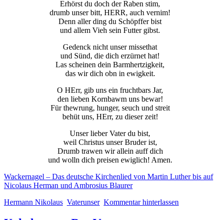
Erhörst du doch der Raben stim,
drumb unser bitt, HERR, auch vernim!
Denn aller ding du Schöpffer bist
und allem Vieh sein Futter gibst.
Gedenck nicht unser missethat
und Sünd, die dich erzürnet hat!
Las scheinen dein Barmhertzigkeit,
das wir dich obn in ewigkeit.
O HErr, gib uns ein fruchtbars Jar,
den lieben Kornbawm uns bewar!
Für thewrung, hunger, seuch und streit
behüt uns, HErr, zu dieser zeit!
Unser lieber Vater du bist,
weil Christus unser Bruder ist,
Drumb trawen wir allein auff dich
und wolln dich preisen ewiglich! Amen.
Wackernagel – Das deutsche Kirchenlied von Martin Luther bis auf
Nicolaus Herman und Ambrosius Blaurer
Hermann Nikolaus
Vaterunser
Kommentar hinterlassen