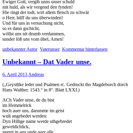
Ewiger Gott, vergib unns unser schuld
mit huld, als wir vergend den fynden!
Hie ringt der todt, wirt allem fleisch zu schwär
o Herr, hilff du uns überwinden!
Und für uns in versuchung nicht,
so es dann gschicht,
wöllst uns nit drumb verdammen,
sunder löß uns vom übel, Amen!
unbekannter Autor
Vaterunser
Kommentar hinterlassen
Unbekannt – Dat Vader unse.
6. April 2013
Andreas
(„Geystlike leder und Psalmen rc. Gedruckt tho Magdeborch dorch
Hans Walther. 1543.“ in 8°. Blatt LXXI.)
ACh Vader unse, de du bist
im Hemmelrick
hoch auer uns, darumme im geist
wult angebedet werden:
Dyn Hillige name werde uthgebredet
geweldichlick,
geeret in uns unde auer alle