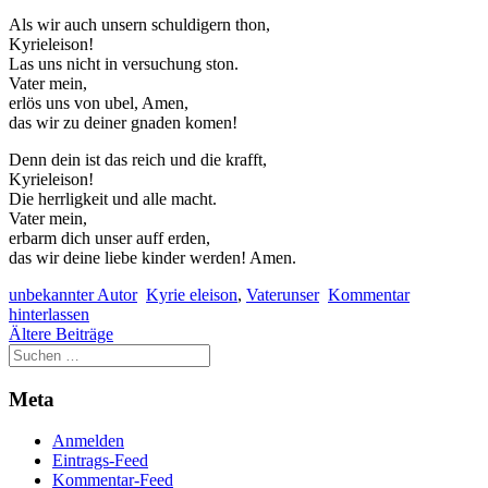
Als wir auch unsern schuldigern thon,
Kyrieleison!
Las uns nicht in versuchung ston.
Vater mein,
erlös uns von ubel, Amen,
das wir zu deiner gnaden komen!
Denn dein ist das reich und die krafft,
Kyrieleison!
Die herrligkeit und alle macht.
Vater mein,
erbarm dich unser auff erden,
das wir deine liebe kinder werden! Amen.
unbekannter Autor
Kyrie eleison
,
Vaterunser
Kommentar
hinterlassen
Beitragsnavigation
Ältere Beiträge
Meta
Anmelden
Eintrags-Feed
Kommentar-Feed