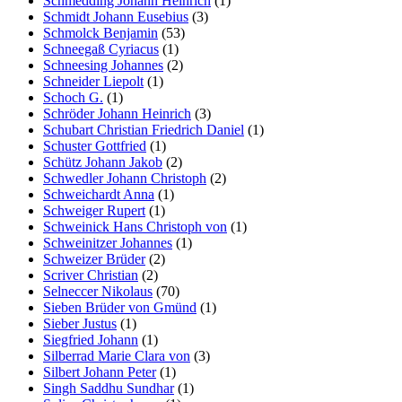
Schmedding Johann Heinrich
(1)
Schmidt Johann Eusebius
(3)
Schmolck Benjamin
(53)
Schneegaß Cyriacus
(1)
Schneesing Johannes
(2)
Schneider Liepolt
(1)
Schoch G.
(1)
Schröder Johann Heinrich
(3)
Schubart Christian Friedrich Daniel
(1)
Schuster Gottfried
(1)
Schütz Johann Jakob
(2)
Schwedler Johann Christoph
(2)
Schweichardt Anna
(1)
Schweiger Rupert
(1)
Schweinick Hans Christoph von
(1)
Schweinitzer Johannes
(1)
Schweizer Brüder
(2)
Scriver Christian
(2)
Selneccer Nikolaus
(70)
Sieben Brüder von Gmünd
(1)
Sieber Justus
(1)
Siegfried Johann
(1)
Silberrad Marie Clara von
(3)
Silbert Johann Peter
(1)
Singh Saddhu Sundhar
(1)