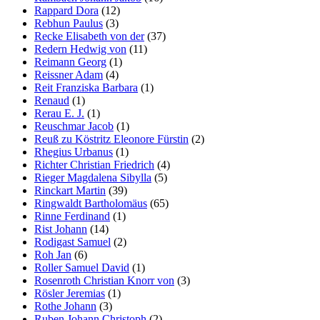
Rappard Dora
(12)
Rebhun Paulus
(3)
Recke Elisabeth von der
(37)
Redern Hedwig von
(11)
Reimann Georg
(1)
Reissner Adam
(4)
Reit Franziska Barbara
(1)
Renaud
(1)
Rerau E. J.
(1)
Reuschmar Jacob
(1)
Reuß zu Köstritz Eleonore Fürstin
(2)
Rhegius Urbanus
(1)
Richter Christian Friedrich
(4)
Rieger Magdalena Sibylla
(5)
Rinckart Martin
(39)
Ringwaldt Bartholomäus
(65)
Rinne Ferdinand
(1)
Rist Johann
(14)
Rodigast Samuel
(2)
Roh Jan
(6)
Roller Samuel David
(1)
Rosenroth Christian Knorr von
(3)
Rösler Jeremias
(1)
Rothe Johann
(3)
Ruben Johann Christoph
(2)