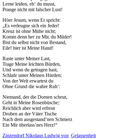
Lerne leiden, eh‘ du musst,
Prange nicht mit falscher Lust!
Höre Jesum, wenn Er spricht:
„Es verleugne sich ein Jeder!
Kreuz ist ohne Mühe nicht;
Komm denn her zu Mir, du Müder!
Notwendig
Bist du selbst nicht von Bestand,
Diese
Eile! hier ist Meine Hand!
Cookies
sind nicht
Raste unter Meiner Last,
optional.
Trage Meine leichten Bürden,
Sie werden
Und wenn du getragen hast,
benötigt,
Schlafe unter Meinen Hürden;
damit die
Von der Welt erwartest du
Website
Ohne Grund die wahre Ruh‘:
funktioniert.
Niemand, der die Dornen scheut,
Geht in Meine Rosenbüsche;
Reichlich aber wird erfreut
Statistik
Droben an der Väter Tische
Mit diesen
Nach dem ausgestand’nen Schmerz
Cookies
Ein Mir überlass’nes Herz!“
können wir die
Funktionsweise
Zinzendorf Nikolaus Ludwig von
Gelassenheit
und Struktur