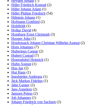
Heyden Sebald
(7)
Hiller Friedrich Konrad
(2)
Hiller Johann Adam
(1)
Hiller Philipp Friedrich
(54)
Hiltstein Johann
(1)
Hofmann Gottfried
(2)
Hohlfeldt
(1)
Hollaz David
(4)
Homburg Ernst Christoph
(3)
Hooper John
(1)
Hopfensack Johann Christian Wilhelm August
(2)
Horn Johannes
(7)
Huberinus Caspar
(2)
Hubert Conrad
(7)
Hugendubel Heinrich
(1)
Huhn August
(1)
Hus Jan
(2)
Hut Hans
(1)
Ingolstetter Andreass
(1)
Jäck Markus Fidelius
(1)
Jahn Gustav
(2)
Jans Anneken
(2)
Janssen Petrus
(2)
Job Johannes
(1)
Johann Friedrich von Sachsen
(2)