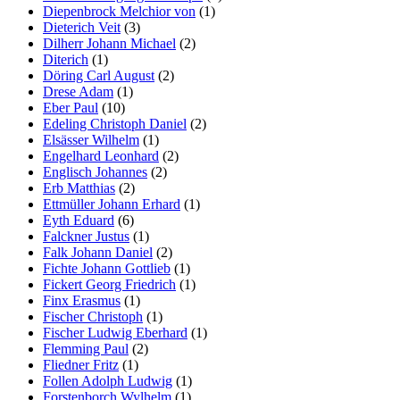
Diepenbrock Melchior von
(1)
Dieterich Veit
(3)
Dilherr Johann Michael
(2)
Diterich
(1)
Döring Carl August
(2)
Drese Adam
(1)
Eber Paul
(10)
Edeling Christoph Daniel
(2)
Elsässer Wilhelm
(1)
Engelhard Leonhard
(2)
Englisch Johannes
(2)
Erb Matthias
(2)
Ettmüller Johann Erhard
(1)
Eyth Eduard
(6)
Falckner Justus
(1)
Falk Johann Daniel
(2)
Fichte Johann Gottlieb
(1)
Fickert Georg Friedrich
(1)
Finx Erasmus
(1)
Fischer Christoph
(1)
Fischer Ludwig Eberhard
(1)
Flemming Paul
(2)
Fliedner Fritz
(1)
Follen Adolph Ludwig
(1)
Forstenborch Wylhelm
(1)