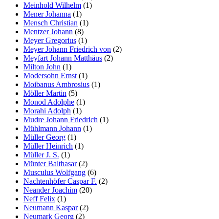
Meinhold Wilhelm
(1)
Mener Johanna
(1)
Mensch Christian
(1)
Mentzer Johann
(8)
Meyer Gregorius
(1)
Meyer Johann Friedrich von
(2)
Meyfart Johann Matthäus
(2)
Milton John
(1)
Modersohn Ernst
(1)
Moibanus Ambrosius
(1)
Möller Martin
(5)
Monod Adolphe
(1)
Morahi Adolph
(1)
Mudre Johann Friedrich
(1)
Mühlmann Johann
(1)
Müller Georg
(1)
Müller Heinrich
(1)
Müller J. S.
(1)
Münter Balthasar
(2)
Musculus Wolfgang
(6)
Nachtenhöfer Caspar F.
(2)
Neander Joachim
(20)
Neff Felix
(1)
Neumann Kaspar
(2)
Neumark Georg
(2)