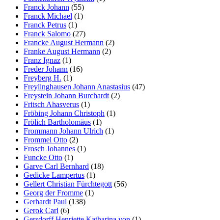
Franck Johann
(55)
Franck Michael
(1)
Franck Petrus
(1)
Franck Salomo
(27)
Francke August Hermann
(2)
Franke August Hermann
(2)
Franz Ignaz
(1)
Freder Johann
(16)
Freyberg H.
(1)
Freylinghausen Johann Anastasius
(47)
Freystein Johann Burchardt
(2)
Fritsch Ahasverus
(1)
Fröbing Johann Christoph
(1)
Frölich Bartholomäus
(1)
Frommann Johann Ulrich
(1)
Frommel Otto
(2)
Frosch Johannes
(1)
Funcke Otto
(1)
Garve Carl Bernhard
(18)
Gedicke Lampertus
(1)
Gellert Christian Fürchtegott
(56)
Georg der Fromme
(1)
Gerhardt Paul
(138)
Gerok Carl
(6)
Gersdorff Henriette Katharina von
(1)