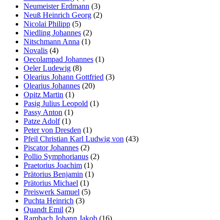
Neumeister Erdmann
(3)
Neuß Heinrich Georg
(2)
Nicolai Philipp
(5)
Niedling Johannes
(2)
Nitschmann Anna
(1)
Novalis
(4)
Oecolampad Johannes
(1)
Oeler Ludewig
(8)
Olearius Johann Gottfried
(3)
Olearius Johannes
(20)
Opitz Martin
(1)
Pasig Julius Leopold
(1)
Passy Anton
(1)
Patze Adolf
(1)
Peter von Dresden
(1)
Pfeil Christian Karl Ludwig von
(43)
Piscator Johannes
(2)
Pollio Symphorianus
(2)
Praetorius Joachim
(1)
Prätorius Benjamin
(1)
Prätorius Michael
(1)
Preiswerk Samuel
(5)
Puchta Heinrich
(3)
Quandt Emil
(2)
Rambach Johann Jakob
(16)