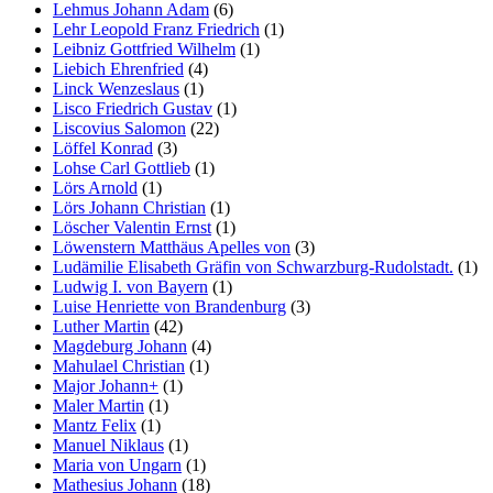
Lehmus Johann Adam
(6)
Lehr Leopold Franz Friedrich
(1)
Leibniz Gottfried Wilhelm
(1)
Liebich Ehrenfried
(4)
Linck Wenzeslaus
(1)
Lisco Friedrich Gustav
(1)
Liscovius Salomon
(22)
Löffel Konrad
(3)
Lohse Carl Gottlieb
(1)
Lörs Arnold
(1)
Lörs Johann Christian
(1)
Löscher Valentin Ernst
(1)
Löwenstern Matthäus Apelles von
(3)
Ludämilie Elisabeth Gräfin von Schwarzburg-Rudolstadt.
(1)
Ludwig I. von Bayern
(1)
Luise Henriette von Brandenburg
(3)
Luther Martin
(42)
Magdeburg Johann
(4)
Mahulael Christian
(1)
Major Johann+
(1)
Maler Martin
(1)
Mantz Felix
(1)
Manuel Niklaus
(1)
Maria von Ungarn
(1)
Mathesius Johann
(18)