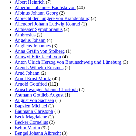
Albert Heinrich
(7)
Albertini Johannes Baptista von
(40)
Albinus Johann Georg
(2)
Albrecht der Jüngere von Brandenburg
(2)
Allendorf Johann Ludwig Konrad
(1)
Altbiesser Symphorianus
(2)
Ambrosius
(2)
Angelus Johann
(4)
Anglicus Johannes
(3)
Anna Gräfin von Stolberg
(1)
Annwyl Fritz Jacob von
(4)
Anton Ulrich Herzog von Braunschweig und Lüneburg
(3)
Arends Wilhelm Erasmus
(2)
Arnd Johann
(2)
Arndt Ernst Moritz
(45)
Arnold Gottfried
(112)
Arnschwanger Johann Christoph
(2)
Astmann Gottlieb August
(1)
August von Sachsen
(1)
Bapzien Michael
(1)
Baumann Christoph
(1)
Beck Magdalene
(1)
Becker Cornelius
(2)
Behm Martin
(92)
Bengel Johann Albrecht
(3)