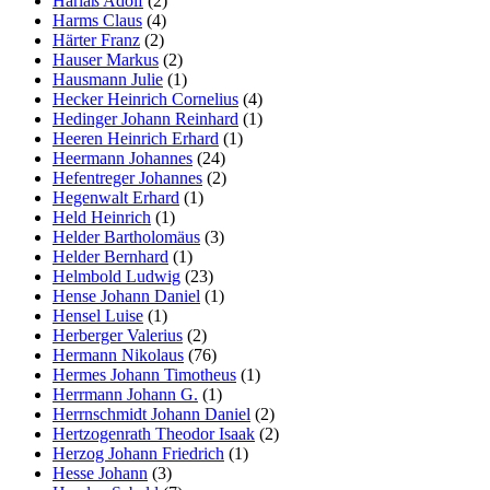
Harlaß Adolf
(2)
Harms Claus
(4)
Härter Franz
(2)
Hauser Markus
(2)
Hausmann Julie
(1)
Hecker Heinrich Cornelius
(4)
Hedinger Johann Reinhard
(1)
Heeren Heinrich Erhard
(1)
Heermann Johannes
(24)
Hefentreger Johannes
(2)
Hegenwalt Erhard
(1)
Held Heinrich
(1)
Helder Bartholomäus
(3)
Helder Bernhard
(1)
Helmbold Ludwig
(23)
Hense Johann Daniel
(1)
Hensel Luise
(1)
Herberger Valerius
(2)
Hermann Nikolaus
(76)
Hermes Johann Timotheus
(1)
Herrmann Johann G.
(1)
Herrnschmidt Johann Daniel
(2)
Hertzogenrath Theodor Isaak
(2)
Herzog Johann Friedrich
(1)
Hesse Johann
(3)