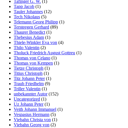
Tafinger G. W.
(1)
Tapp Jacob
(1)
Tauler Johannes
(12)
Tech Nikolaus
(5)
Telemann Georg Philipp
(1)
Tersteegen Gerhard
(89)
Thaurer Benedict
(1)
Thebesius Adam
(1)
Thiele-Winkler Eva von
(4)
Thilo Valentin
(2)
Tholuck Friedrich August Gottreu
(1)
Thomas von Celano
(1)
Thomas von Kempen
(1)
Tietze Christoph
(1)
Titius Christoph
(1)
Titz Johann Peter
(1)
Traub Friedhelm
(9)
Triller Valentin
(1)
unbekannter Autor
(152)
Uncategorized
(1)
Uz Johann Peter
(1)
Veith Johann Immanuel
(1)
Vespasius Hermann
(5)
Viebahn Christa von
(1)
Viebahn Georg von
(2)