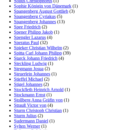
Solius Christophorus
(1)
Sophie Königin von Dänemark
(1)
Spangenberg August Gottlieb
(3)
Spangenberg Cyriakus
(5)
Spangenberg Johannes
(13)
Spee Friedrich
(2)
Spener Philipp Jakob
(1)
Spengler Lazarus
(4)
Speratus Paul
(32)
Spieker Christian Wilhelm
(2)
Spitta Carl Johann Philipp
(39)
Starck Johann Friedrich
(4)
Steckling Ludwig
(1)
Stegmann Josua
(2)
Steuerlein Johannes
(1)
Stieffel Michael
(2)
Stigel Johannes
(2)
Stockfleth Heinrich Arnold
(1)
Stockmann Ernst
(1)
Stollberg Anna Gräfin von
(1)
Strauß Victor von
(4)
Sturm Christoph Christian
(1)
Sturm Julius
(2)
Sudermann Daniel
(1)
Sylten Werner
(1)