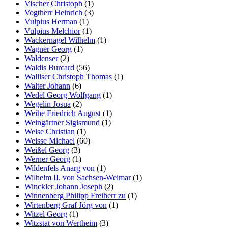
Vischer Christoph
(1)
Vogtherr Heinrich
(3)
Vulpius Herman
(1)
Vulpius Melchior
(1)
Wackernagel Wilhelm
(1)
Wagner Georg
(1)
Waldenser
(2)
Waldis Burcard
(56)
Walliser Christoph Thomas
(1)
Walter Johann
(6)
Wedel Georg Wolfgang
(1)
Wegelin Josua
(2)
Weihe Friedrich August
(1)
Weingärtner Sigismund
(1)
Weise Christian
(1)
Weisse Michael
(60)
Weißel Georg
(3)
Werner Georg
(1)
Wildenfels Anarg von
(1)
Wilhelm II. von Sachsen-Weimar
(1)
Winckler Johann Joseph
(2)
Winnenberg Philipp Freiherr zu
(1)
Wirtenberg Graf Jörg von
(1)
Witzel Georg
(1)
Witzstat von Wertheim
(3)