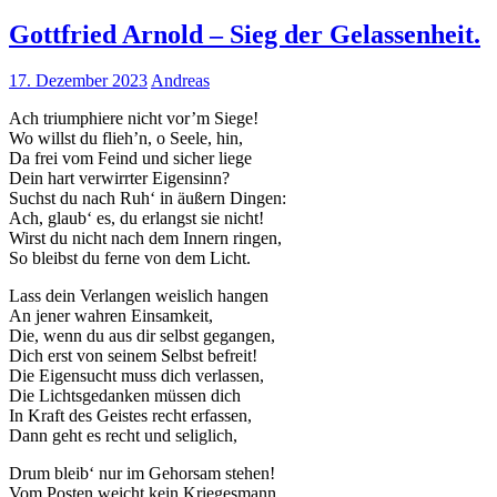
der Website
Gottfried Arnold – Sieg der Gelassenheit.
auf Basis der
Nutzung
verbessern.
17. Dezember 2023
Andreas
Ach triumphiere nicht vor’m Siege!
Wo willst du flieh’n, o Seele, hin,
Erfahrung
Da frei vom Feind und sicher liege
Damit unsere
Dein hart verwirrter Eigensinn?
Website
Suchst du nach Ruh‘ in äußern Dingen:
während
Ach, glaub‘ es, du erlangst sie nicht!
Ihres Besuchs
Wirst du nicht nach dem Innern ringen,
so gut wie
So bleibst du ferne von dem Licht.
möglich
funktioniert.
Lass dein Verlangen weislich hangen
Wenn Sie
An jener wahren Einsamkeit,
diese Cookies
Die, wenn du aus dir selbst gegangen,
ablehnen,
Dich erst von seinem Selbst befreit!
verschwinden
Die Eigensucht muss dich verlassen,
einige
Die Lichtsgedanken müssen dich
Funktionen
In Kraft des Geistes recht erfassen,
von der
Dann geht es recht und seliglich,
Website.
Drum bleib‘ nur im Gehorsam stehen!
Vom Posten weicht kein Kriegesmann,