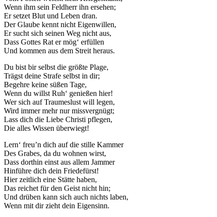
Wenn ihm sein Feldherr ihn ersehen;
Marketing
Er setzet Blut und Leben dran.
Indem Sie uns Ihre
Der Glaube kennt nicht Eigenwillen,
Interessen und Ihr
Er sucht sich seinen Weg nicht aus,
Verhalten beim
Dass Gottes Rat er mög‘ erfüllen
Besuch unserer
Und kommen aus dem Streit heraus.
Website mitteilen,
erhöhen Sie die
Du bist bir selbst die größte Plage,
Wahrscheinlichkeit,
Trägst deine Strafe selbst in dir;
personalisierte
Begehre keine süßen Tage,
Inhalte und
Wenn du willst Ruh‘ genießen hier!
Angebote zu sehen.
Wer sich auf Traumeslust will legen,
Wird immer mehr nur missvergnügt;
Lass dich die Liebe Christi pflegen,
Die alles Wissen überwiegt!
Lern‘ freu’n dich auf die stille Kammer
Des Grabes, da du wohnen wirst,
Dass dorthin einst aus allem Jammer
Hinführe dich dein Friedefürst!
Hier zeitlich eine Stätte haben,
Das reichet für den Geist nicht hin;
Und drüben kann sich auch nichts laben,
Wenn mit dir zieht dein Eigensinn.