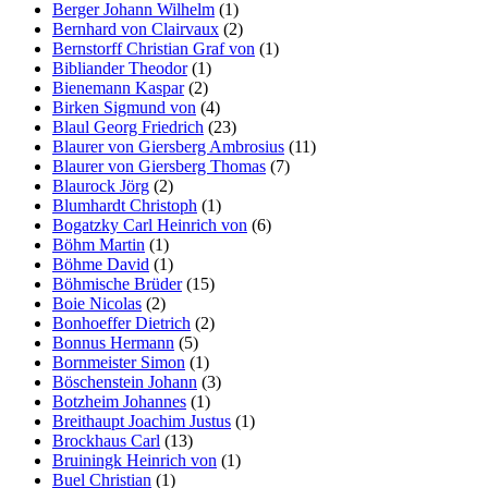
Berger Johann Wilhelm
(1)
Bernhard von Clairvaux
(2)
Bernstorff Christian Graf von
(1)
Bibliander Theodor
(1)
Bienemann Kaspar
(2)
Birken Sigmund von
(4)
Blaul Georg Friedrich
(23)
Blaurer von Giersberg Ambrosius
(11)
Blaurer von Giersberg Thomas
(7)
Blaurock Jörg
(2)
Blumhardt Christoph
(1)
Bogatzky Carl Heinrich von
(6)
Böhm Martin
(1)
Böhme David
(1)
Böhmische Brüder
(15)
Boie Nicolas
(2)
Bonhoeffer Dietrich
(2)
Bonnus Hermann
(5)
Bornmeister Simon
(1)
Böschenstein Johann
(3)
Botzheim Johannes
(1)
Breithaupt Joachim Justus
(1)
Brockhaus Carl
(13)
Bruiningk Heinrich von
(1)
Buel Christian
(1)