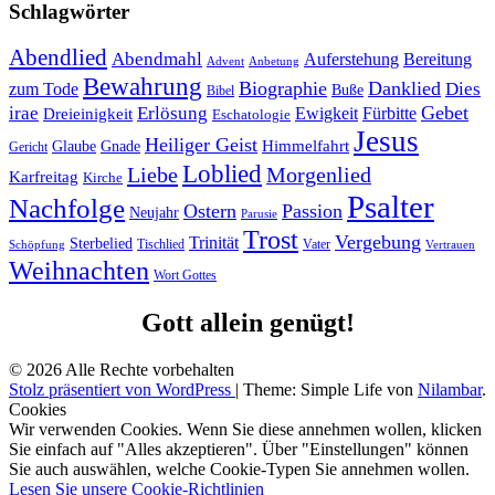
Schlagwörter
Abendlied
Abendmahl
Bereitung
Auferstehung
Advent
Anbetung
Bewahrung
Biographie
Danklied
zum Tode
Dies
Buße
Bibel
Gebet
irae
Erlösung
Ewigkeit
Fürbitte
Dreieinigkeit
Eschatologie
Jesus
Heiliger Geist
Himmelfahrt
Glaube
Gnade
Gericht
Loblied
Liebe
Morgenlied
Karfreitag
Kirche
Psalter
Nachfolge
Ostern
Passion
Neujahr
Parusie
Trost
Vergebung
Trinität
Sterbelied
Tischlied
Vater
Vertrauen
Schöpfung
Weihnachten
Wort Gottes
Gott allein genügt!
© 2026 Alle Rechte vorbehalten
Stolz präsentiert von WordPress
|
Theme: Simple Life von
Nilambar
.
Cookies
Wir verwenden Cookies. Wenn Sie diese annehmen wollen, klicken
Sie einfach auf "Alles akzeptieren". Über "Einstellungen" können
Sie auch auswählen, welche Cookie-Typen Sie annehmen wollen.
Lesen Sie unsere Cookie-Richtlinien