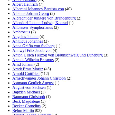
Albert Heinrich
(7)
Albertini Johannes Baptista von
(40)
Albinus Johann Georg
(2)
Albrecht der Jüngere von Brandenburg
(2)
Allendorf Johann Ludwig Konrad
(1)
Altbiesser Symphorianus
(2)
Ambrosius
(2)
Angelus Johann
(4)
Anglicus Johannes
(3)
Anna Gräfin von Stolberg
(1)
Annwyl Fritz Jacob von
(4)
Anton Ulrich Herzog von Braunschweig und Lüneburg
(3)
Arends Wilhelm Erasmus
(2)
Arnd Johann
(2)
Arndt Ernst Moritz
(45)
Arnold Gottfried
(112)
Arnschwanger Johann Christoph
(2)
Astmann Gottlieb August
(1)
August von Sachsen
(1)
Bapzien Michael
(1)
Baumann Christoph
(1)
Beck Magdalene
(1)
Becker Cornelius
(2)
Behm Martin
(92)