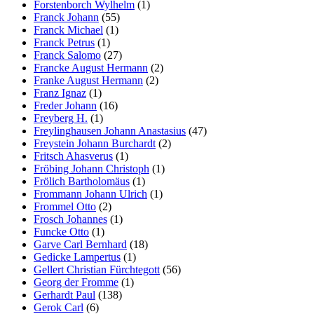
Forstenborch Wylhelm
(1)
Franck Johann
(55)
Franck Michael
(1)
Franck Petrus
(1)
Franck Salomo
(27)
Francke August Hermann
(2)
Franke August Hermann
(2)
Franz Ignaz
(1)
Freder Johann
(16)
Freyberg H.
(1)
Freylinghausen Johann Anastasius
(47)
Freystein Johann Burchardt
(2)
Fritsch Ahasverus
(1)
Fröbing Johann Christoph
(1)
Frölich Bartholomäus
(1)
Frommann Johann Ulrich
(1)
Frommel Otto
(2)
Frosch Johannes
(1)
Funcke Otto
(1)
Garve Carl Bernhard
(18)
Gedicke Lampertus
(1)
Gellert Christian Fürchtegott
(56)
Georg der Fromme
(1)
Gerhardt Paul
(138)
Gerok Carl
(6)