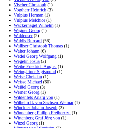
Vischer Christoph
(1)
Vogtherr Heinrich
(3)
Vulpius Herman
(1)
Vulpius Melchior
(1)
Wackernagel Wilhelm
(1)
Wagner Georg
(1)
Waldenser
(2)
Waldis Burcard
(56)
Walliser Christoph Thomas
(1)
Walter Johann
(6)
Wedel Georg Wolfgang
(1)
Wegelin Josua
(2)
Weihe Friedrich August
(1)
Weingärtner Sigismund
(1)
Weise Christian
(1)
Weisse Michael
(60)
Weißel Georg
(3)
Werner Georg
(1)
Wildenfels Anarg von
(1)
Wilhelm II. von Sachsen-Weimar
(1)
Winckler Johann Joseph
(2)
Winnenberg Philipp Freiherr zu
(1)
Wirtenberg Graf Jörg von
(1)
Witzel Georg
(1)