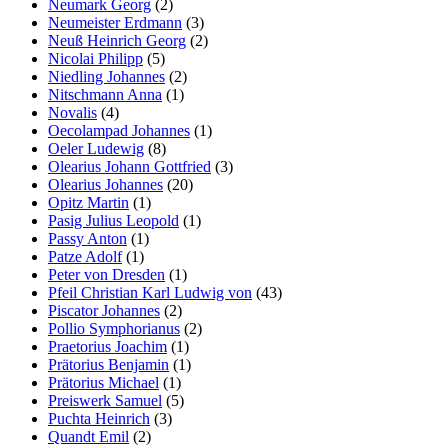
Neumark Georg
(2)
Neumeister Erdmann
(3)
Neuß Heinrich Georg
(2)
Nicolai Philipp
(5)
Niedling Johannes
(2)
Nitschmann Anna
(1)
Novalis
(4)
Oecolampad Johannes
(1)
Oeler Ludewig
(8)
Olearius Johann Gottfried
(3)
Olearius Johannes
(20)
Opitz Martin
(1)
Pasig Julius Leopold
(1)
Passy Anton
(1)
Patze Adolf
(1)
Peter von Dresden
(1)
Pfeil Christian Karl Ludwig von
(43)
Piscator Johannes
(2)
Pollio Symphorianus
(2)
Praetorius Joachim
(1)
Prätorius Benjamin
(1)
Prätorius Michael
(1)
Preiswerk Samuel
(5)
Puchta Heinrich
(3)
Quandt Emil
(2)