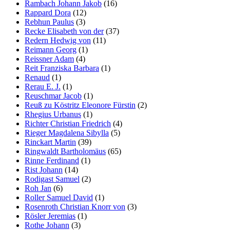
Rambach Johann Jakob
(16)
Rappard Dora
(12)
Rebhun Paulus
(3)
Recke Elisabeth von der
(37)
Redern Hedwig von
(11)
Reimann Georg
(1)
Reissner Adam
(4)
Reit Franziska Barbara
(1)
Renaud
(1)
Rerau E. J.
(1)
Reuschmar Jacob
(1)
Reuß zu Köstritz Eleonore Fürstin
(2)
Rhegius Urbanus
(1)
Richter Christian Friedrich
(4)
Rieger Magdalena Sibylla
(5)
Rinckart Martin
(39)
Ringwaldt Bartholomäus
(65)
Rinne Ferdinand
(1)
Rist Johann
(14)
Rodigast Samuel
(2)
Roh Jan
(6)
Roller Samuel David
(1)
Rosenroth Christian Knorr von
(3)
Rösler Jeremias
(1)
Rothe Johann
(3)