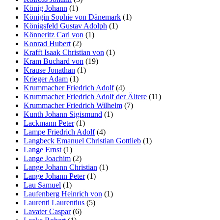
König Johann
(1)
Königin Sophie von Dänemark
(1)
Königsfeld Gustav Adolph
(1)
Könneritz Carl von
(1)
Konrad Hubert
(2)
Krafft Isaak Christian von
(1)
Kram Buchard von
(19)
Krause Jonathan
(1)
Krieger Adam
(1)
Krummacher Friedrich Adolf
(4)
Krummacher Friedrich Adolf der Ältere
(11)
Krummacher Friedrich Wilhelm
(7)
Kunth Johann Sigismund
(1)
Lackmann Peter
(1)
Lampe Friedrich Adolf
(4)
Langbeck Emanuel Christian Gottlieb
(1)
Lange Ernst
(1)
Lange Joachim
(2)
Lange Johann Christian
(1)
Lange Johann Peter
(1)
Lau Samuel
(1)
Laufenberg Heinrich von
(1)
Laurenti Laurentius
(5)
Lavater Caspar
(6)