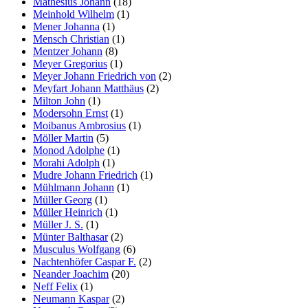
Mathesius Johann
(18)
Meinhold Wilhelm
(1)
Mener Johanna
(1)
Mensch Christian
(1)
Mentzer Johann
(8)
Meyer Gregorius
(1)
Meyer Johann Friedrich von
(2)
Meyfart Johann Matthäus
(2)
Milton John
(1)
Modersohn Ernst
(1)
Moibanus Ambrosius
(1)
Möller Martin
(5)
Monod Adolphe
(1)
Morahi Adolph
(1)
Mudre Johann Friedrich
(1)
Mühlmann Johann
(1)
Müller Georg
(1)
Müller Heinrich
(1)
Müller J. S.
(1)
Münter Balthasar
(2)
Musculus Wolfgang
(6)
Nachtenhöfer Caspar F.
(2)
Neander Joachim
(20)
Neff Felix
(1)
Neumann Kaspar
(2)