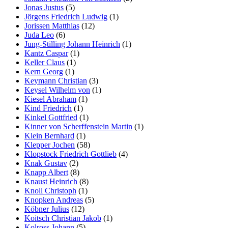
Jonas Justus
(5)
Jörgens Friedrich Ludwig
(1)
Jorissen Matthias
(12)
Juda Leo
(6)
Jung-Stilling Johann Heinrich
(1)
Kantz Caspar
(1)
Keller Claus
(1)
Kern Georg
(1)
Keymann Christian
(3)
Keysel Wilhelm von
(1)
Kiesel Abraham
(1)
Kind Friedrich
(1)
Kinkel Gottfried
(1)
Kinner von Scherffenstein Martin
(1)
Klein Bernhard
(1)
Klepper Jochen
(58)
Klopstock Friedrich Gottlieb
(4)
Knak Gustav
(2)
Knapp Albert
(8)
Knaust Heinrich
(8)
Knoll Christoph
(1)
Knopken Andreas
(5)
Köbner Julius
(12)
Koitsch Christian Jakob
(1)
Kolross Johann
(5)