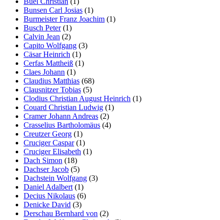
Buel Christian
(1)
Bunsen Carl Josias
(1)
Burmeister Franz Joachim
(1)
Busch Peter
(1)
Calvin Jean
(2)
Capito Wolfgang
(3)
Cäsar Heinrich
(1)
Cerfas Mattheiß
(1)
Claes Johann
(1)
Claudius Matthias
(68)
Clausnitzer Tobias
(5)
Clodius Christian August Heinrich
(1)
Couard Christian Ludwig
(1)
Cramer Johann Andreas
(2)
Crasselius Bartholomäus
(4)
Creutzer Georg
(1)
Cruciger Caspar
(1)
Cruciger Elisabeth
(1)
Dach Simon
(18)
Dachser Jacob
(5)
Dachstein Wolfgang
(3)
Daniel Adalbert
(1)
Decius Nikolaus
(6)
Denicke David
(3)
Derschau Bernhard von
(2)