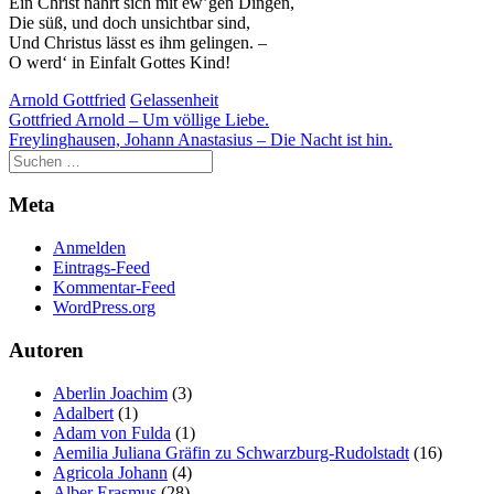
Ein Christ nährt sich mit ew’gen Dingen,
Die süß, und doch unsichtbar sind,
Und Christus lässt es ihm gelingen. –
O werd‘ in Einfalt Gottes Kind!
Arnold Gottfried
Gelassenheit
Beitragsnavigation
Gottfried Arnold – Um völlige Liebe.
Freylinghausen, Johann Anastasius – Die Nacht ist hin.
Meta
Anmelden
Eintrags-Feed
Kommentar-Feed
WordPress.org
Autoren
Aberlin Joachim
(3)
Adalbert
(1)
Adam von Fulda
(1)
Aemilia Juliana Gräfin zu Schwarzburg-Rudolstadt
(16)
Agricola Johann
(4)
Alber Erasmus
(28)