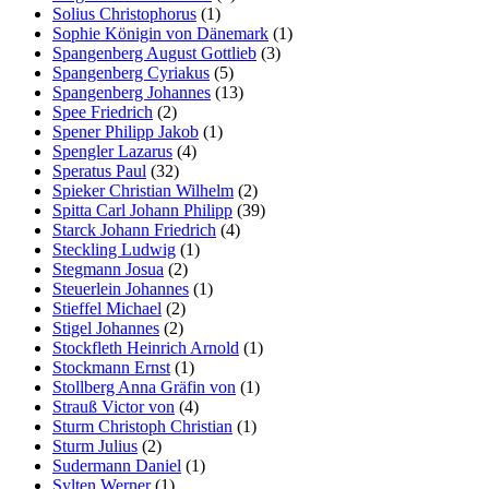
Solius Christophorus
(1)
Sophie Königin von Dänemark
(1)
Spangenberg August Gottlieb
(3)
Spangenberg Cyriakus
(5)
Spangenberg Johannes
(13)
Spee Friedrich
(2)
Spener Philipp Jakob
(1)
Spengler Lazarus
(4)
Speratus Paul
(32)
Spieker Christian Wilhelm
(2)
Spitta Carl Johann Philipp
(39)
Starck Johann Friedrich
(4)
Steckling Ludwig
(1)
Stegmann Josua
(2)
Steuerlein Johannes
(1)
Stieffel Michael
(2)
Stigel Johannes
(2)
Stockfleth Heinrich Arnold
(1)
Stockmann Ernst
(1)
Stollberg Anna Gräfin von
(1)
Strauß Victor von
(4)
Sturm Christoph Christian
(1)
Sturm Julius
(2)
Sudermann Daniel
(1)
Sylten Werner
(1)