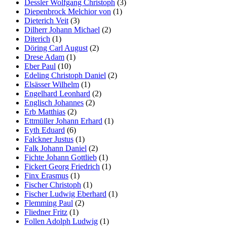
Dessler Wolfgang Christoph
(3)
Diepenbrock Melchior von
(1)
Dieterich Veit
(3)
Dilherr Johann Michael
(2)
Diterich
(1)
Döring Carl August
(2)
Drese Adam
(1)
Eber Paul
(10)
Edeling Christoph Daniel
(2)
Elsässer Wilhelm
(1)
Engelhard Leonhard
(2)
Englisch Johannes
(2)
Erb Matthias
(2)
Ettmüller Johann Erhard
(1)
Eyth Eduard
(6)
Falckner Justus
(1)
Falk Johann Daniel
(2)
Fichte Johann Gottlieb
(1)
Fickert Georg Friedrich
(1)
Finx Erasmus
(1)
Fischer Christoph
(1)
Fischer Ludwig Eberhard
(1)
Flemming Paul
(2)
Fliedner Fritz
(1)
Follen Adolph Ludwig
(1)