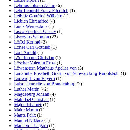
Lecke Robert
(1)
Lehmus Johann Adam
(6)
Lehr Leopold Franz Friedrich
(1)
Leibniz Gottfried Wilhelm
(1)
Liebich Ehrenfried
(4)
Linck Wenzeslaus
(1)
Lisco Friedrich Gustav
(1)
Liscovius Salomon
(22)
Löffel Konrad
(3)
Lohse Carl Gottlieb
(1)
Lörs Arnold
(1)
Lörs Johann Christian
(1)
Löscher Valentin Ernst
(1)
Löwenstern Matthäus Apelles von
(3)
Ludämilie Elisabeth Gräfin von Schwarzburg-Rudolstadt.
(1)
Ludwig I. von Bayern
(1)
Luise Henriette von Brandenburg
(3)
Luther Martin
(42)
Magdeburg Johann
(4)
Mahulael Christian
(1)
Major Johann+
(1)
Maler Martin
(1)
Mantz Felix
(1)
Manuel Niklaus
(1)
Maria von Ungarn
(1)