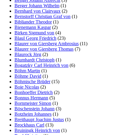
Bengel Johann Albrecht
(3)
Berger Johann Wilhelm
(1)
Bernhard von Clairvaux
(2)
Bernstorff Christian Graf von
(1)
Bibliander Theodor
(1)
Bienemann Kaspar
(2)
Birken Sigmund von
(4)
Blaul Georg Friedrich
(23)
Blaurer von Giersberg Ambrosius
(11)
Blaurer von Giersberg Thomas
(7)
Blaurock Jörg
(2)
Blumhardt Christoph
(1)
Bogatzky Carl Heinrich von
(6)
Böhm Martin
(1)
Böhme David
(1)
Böhmische Brüder
(15)
Boie Nicolas
(2)
Bonhoeffer Dietrich
(2)
Bonnus Hermann
(5)
Bornmeister Simon
(1)
Böschenstein Johann
(3)
Botzheim Johannes
(1)
Breithaupt Joachim Justus
(1)
Brockhaus Carl
(13)
Bruiningk Heinrich von
(1)