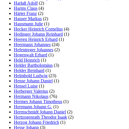
Harlaß Adolf
(2)
Harms Claus
(4)
Härter Franz
(2)
Hauser Markus
(2)
Hausmann Julie
(1)
Hecker Heinrich Cornelius
(4)
Hedinger Johann Reinhard
(1)
Heeren Heinrich Erhard
(1)
Heermann Johannes
(24)
Hefentreger Johannes
(2)
Hegenwalt Erhard
(1)
Held Heinrich
(1)
Helder Bartholomäus
(3)
Helder Bernhard
(1)
Helmbold Ludwig
(23)
Hense Johann Daniel
(1)
Hensel Luise
(1)
Herberger Valerius
(2)
Hermann Nikolaus
(76)
Hermes Johann Timotheus
(1)
Herrmann Johann G.
(1)
Herrnschmidt Johann Daniel
(2)
Hertzogenrath Theodor Isaak
(2)
Herzog Johann Friedrich
(1)
Hesse Johann
(3)