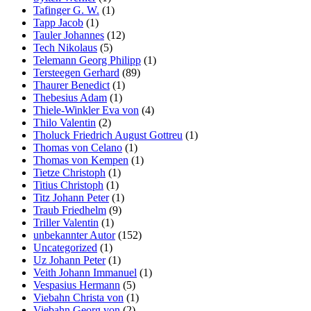
Tafinger G. W.
(1)
Tapp Jacob
(1)
Tauler Johannes
(12)
Tech Nikolaus
(5)
Telemann Georg Philipp
(1)
Tersteegen Gerhard
(89)
Thaurer Benedict
(1)
Thebesius Adam
(1)
Thiele-Winkler Eva von
(4)
Thilo Valentin
(2)
Tholuck Friedrich August Gottreu
(1)
Thomas von Celano
(1)
Thomas von Kempen
(1)
Tietze Christoph
(1)
Titius Christoph
(1)
Titz Johann Peter
(1)
Traub Friedhelm
(9)
Triller Valentin
(1)
unbekannter Autor
(152)
Uncategorized
(1)
Uz Johann Peter
(1)
Veith Johann Immanuel
(1)
Vespasius Hermann
(5)
Viebahn Christa von
(1)
Viebahn Georg von
(2)