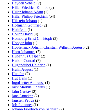
Heyden Sebald
(7)
Hiller Friedrich Konrad
(2)
Hiller Johann Adam
(1)
Hiller Philipp Friedrich
(54)
Hiltstein Johann
(1)
Hofmann Gottfried
(2)
Hohlfeldt
(1)
Hollaz David
(4)
Homburg Ernst Christoph
(3)
Hooper John
(1)
Hopfensack Johann Christian Wilhelm August
(2)
Horn Johannes
(7)
Huberinus Caspar
(2)
Hubert Conrad
(7)
Hugendubel Heinrich
(1)
Huhn August
(1)
Hus Jan
(2)
Hut Hans
(1)
Ingolstetter Andreass
(1)
Jäck Markus Fidelius
(1)
Jahn Gustav
(2)
Jans Anneken
(2)
Janssen Petrus
(2)
Job Johannes
(1)
Johann Friedrich von Sachsen
(2)