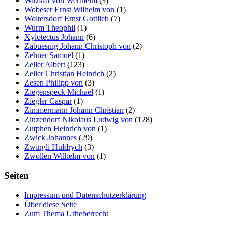
Witzstat von Wertheim
(3)
Wobeser Ernst Wilhelm von
(1)
Woltersdorf Ernst Gottlieb
(7)
Wurm Theophil
(1)
Xylotectus Johann
(6)
Zabuesnig Johann Christoph von
(2)
Zehner Samuel
(1)
Zeller Albert
(123)
Zeller Christian Heinrich
(2)
Zesen Philipp von
(3)
Ziegenspeck Michael
(1)
Ziegler Caspar
(1)
Zimmermann Johann Christian
(2)
Zinzendorf Nikolaus Ludwig von
(128)
Zutphen Heinrich von
(1)
Zwick Johannes
(29)
Zwingli Huldrych
(3)
Zwollen Wilhelm von
(1)
Seiten
Impressum und Datenschutzerklärung
Über diese Seite
Zum Thema Urheberrecht