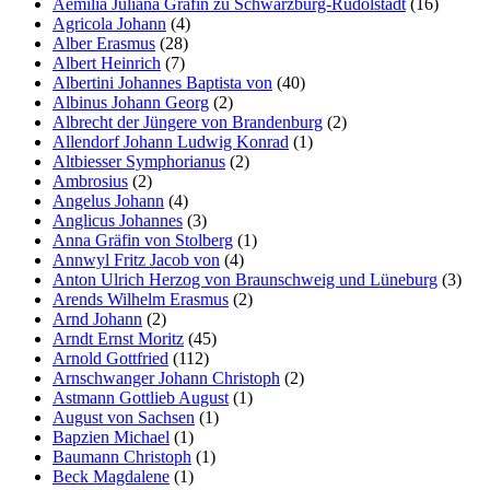
Aemilia Juliana Gräfin zu Schwarzburg-Rudolstadt
(16)
Agricola Johann
(4)
Alber Erasmus
(28)
Albert Heinrich
(7)
Albertini Johannes Baptista von
(40)
Albinus Johann Georg
(2)
Albrecht der Jüngere von Brandenburg
(2)
Allendorf Johann Ludwig Konrad
(1)
Altbiesser Symphorianus
(2)
Ambrosius
(2)
Angelus Johann
(4)
Anglicus Johannes
(3)
Anna Gräfin von Stolberg
(1)
Annwyl Fritz Jacob von
(4)
Anton Ulrich Herzog von Braunschweig und Lüneburg
(3)
Arends Wilhelm Erasmus
(2)
Arnd Johann
(2)
Arndt Ernst Moritz
(45)
Arnold Gottfried
(112)
Arnschwanger Johann Christoph
(2)
Astmann Gottlieb August
(1)
August von Sachsen
(1)
Bapzien Michael
(1)
Baumann Christoph
(1)
Beck Magdalene
(1)