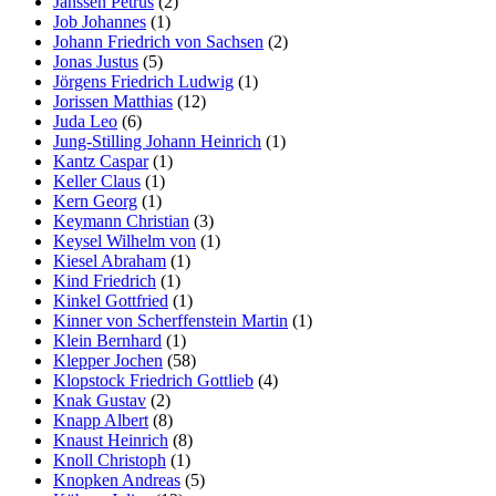
Janssen Petrus
(2)
Job Johannes
(1)
Johann Friedrich von Sachsen
(2)
Jonas Justus
(5)
Jörgens Friedrich Ludwig
(1)
Jorissen Matthias
(12)
Juda Leo
(6)
Jung-Stilling Johann Heinrich
(1)
Kantz Caspar
(1)
Keller Claus
(1)
Kern Georg
(1)
Keymann Christian
(3)
Keysel Wilhelm von
(1)
Kiesel Abraham
(1)
Kind Friedrich
(1)
Kinkel Gottfried
(1)
Kinner von Scherffenstein Martin
(1)
Klein Bernhard
(1)
Klepper Jochen
(58)
Klopstock Friedrich Gottlieb
(4)
Knak Gustav
(2)
Knapp Albert
(8)
Knaust Heinrich
(8)
Knoll Christoph
(1)
Knopken Andreas
(5)