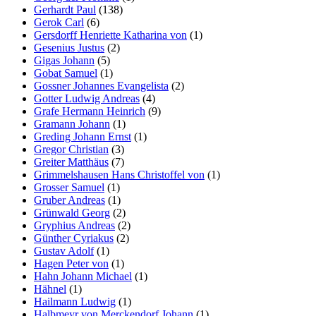
Gerhardt Paul
(138)
Gerok Carl
(6)
Gersdorff Henriette Katharina von
(1)
Gesenius Justus
(2)
Gigas Johann
(5)
Gobat Samuel
(1)
Gossner Johannes Evangelista
(2)
Gotter Ludwig Andreas
(4)
Grafe Hermann Heinrich
(9)
Gramann Johann
(1)
Greding Johann Ernst
(1)
Gregor Christian
(3)
Greiter Matthäus
(7)
Grimmelshausen Hans Christoffel von
(1)
Grosser Samuel
(1)
Gruber Andreas
(1)
Grünwald Georg
(2)
Gryphius Andreas
(2)
Günther Cyriakus
(2)
Gustav Adolf
(1)
Hagen Peter von
(1)
Hahn Johann Michael
(1)
Hähnel
(1)
Hailmann Ludwig
(1)
Halbmeyr von Merckendorf Johann
(1)