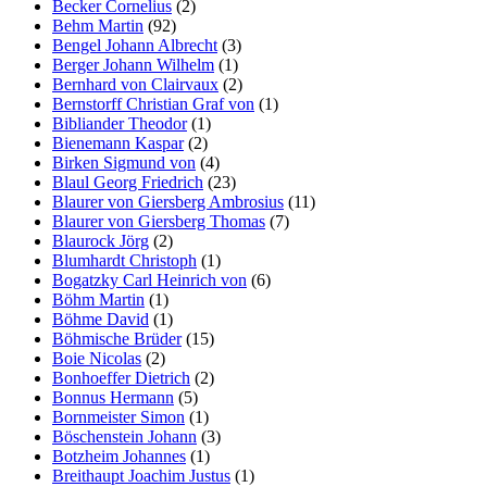
Becker Cornelius
(2)
Behm Martin
(92)
Bengel Johann Albrecht
(3)
Berger Johann Wilhelm
(1)
Bernhard von Clairvaux
(2)
Bernstorff Christian Graf von
(1)
Bibliander Theodor
(1)
Bienemann Kaspar
(2)
Birken Sigmund von
(4)
Blaul Georg Friedrich
(23)
Blaurer von Giersberg Ambrosius
(11)
Blaurer von Giersberg Thomas
(7)
Blaurock Jörg
(2)
Blumhardt Christoph
(1)
Bogatzky Carl Heinrich von
(6)
Böhm Martin
(1)
Böhme David
(1)
Böhmische Brüder
(15)
Boie Nicolas
(2)
Bonhoeffer Dietrich
(2)
Bonnus Hermann
(5)
Bornmeister Simon
(1)
Böschenstein Johann
(3)
Botzheim Johannes
(1)
Breithaupt Joachim Justus
(1)