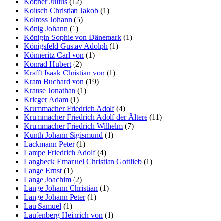
Köbner Julius
(12)
Koitsch Christian Jakob
(1)
Kolross Johann
(5)
König Johann
(1)
Königin Sophie von Dänemark
(1)
Königsfeld Gustav Adolph
(1)
Könneritz Carl von
(1)
Konrad Hubert
(2)
Krafft Isaak Christian von
(1)
Kram Buchard von
(19)
Krause Jonathan
(1)
Krieger Adam
(1)
Krummacher Friedrich Adolf
(4)
Krummacher Friedrich Adolf der Ältere
(11)
Krummacher Friedrich Wilhelm
(7)
Kunth Johann Sigismund
(1)
Lackmann Peter
(1)
Lampe Friedrich Adolf
(4)
Langbeck Emanuel Christian Gottlieb
(1)
Lange Ernst
(1)
Lange Joachim
(2)
Lange Johann Christian
(1)
Lange Johann Peter
(1)
Lau Samuel
(1)
Laufenberg Heinrich von
(1)