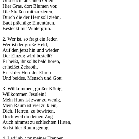
Und sucht aus allen Orten
Hier Gras, dort Blumen vor,
Die Straßen mit zu zieren,
Durch die der Herr soll ziehn,
Baut prächtige Ehrentüren,
Besteckt mit Wintergrün.
Notwendig
2. Wer ist, so fragt ein Jeder,
Wer ist der große Held,
Diese
Auf den jetzt hin und wieder
Cookies
Der Einzug wird bestellt?
sind nicht
Er heißt, ihr sollts bald hören,
optional.
er heißet Zebaoth,
Sie werden
Er ist der Herr der Ehren
benötigt,
Und beides, Mensch und Gott.
damit die
Website
3. Willkommen, großer König,
funktioniert.
Willkommen Jesulein!
Mein Haus ist zwar zu wenig,
Mein Raum ist viel zu klein,
Statistik
Dich, Herren, zu bewirten,
Mit diesen
Doch weil du deinen Zug
Cookies
Auch nimmst zu schlechten Hirten,
können wir die
So ist hier Raum genug.
Funktionsweise
und Struktur
4. Lad‘ ab, vor meiner Treppen