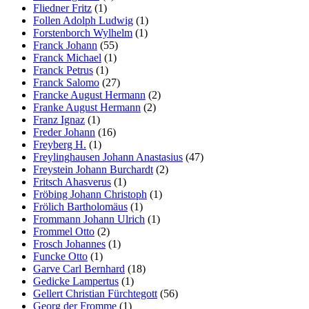
Fliedner Fritz
(1)
Follen Adolph Ludwig
(1)
Forstenborch Wylhelm
(1)
Franck Johann
(55)
Franck Michael
(1)
Franck Petrus
(1)
Franck Salomo
(27)
Francke August Hermann
(2)
Franke August Hermann
(2)
Franz Ignaz
(1)
Freder Johann
(16)
Freyberg H.
(1)
Freylinghausen Johann Anastasius
(47)
Freystein Johann Burchardt
(2)
Fritsch Ahasverus
(1)
Fröbing Johann Christoph
(1)
Frölich Bartholomäus
(1)
Frommann Johann Ulrich
(1)
Frommel Otto
(2)
Frosch Johannes
(1)
Funcke Otto
(1)
Garve Carl Bernhard
(18)
Gedicke Lampertus
(1)
Gellert Christian Fürchtegott
(56)
Georg der Fromme
(1)