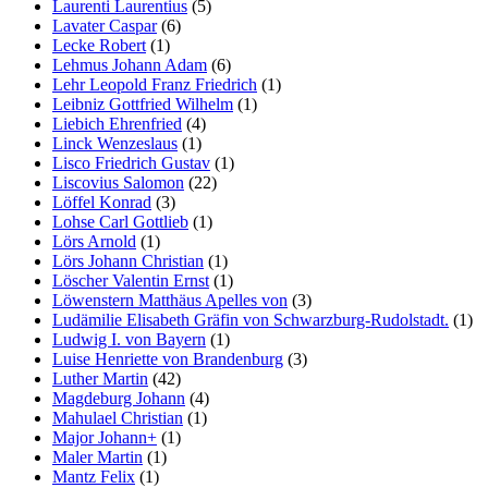
Laurenti Laurentius
(5)
Lavater Caspar
(6)
Lecke Robert
(1)
Lehmus Johann Adam
(6)
Lehr Leopold Franz Friedrich
(1)
Leibniz Gottfried Wilhelm
(1)
Liebich Ehrenfried
(4)
Linck Wenzeslaus
(1)
Lisco Friedrich Gustav
(1)
Liscovius Salomon
(22)
Löffel Konrad
(3)
Lohse Carl Gottlieb
(1)
Lörs Arnold
(1)
Lörs Johann Christian
(1)
Löscher Valentin Ernst
(1)
Löwenstern Matthäus Apelles von
(3)
Ludämilie Elisabeth Gräfin von Schwarzburg-Rudolstadt.
(1)
Ludwig I. von Bayern
(1)
Luise Henriette von Brandenburg
(3)
Luther Martin
(42)
Magdeburg Johann
(4)
Mahulael Christian
(1)
Major Johann+
(1)
Maler Martin
(1)
Mantz Felix
(1)