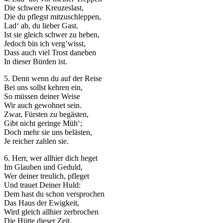
der Website
Die schwere Kreuzeslast,
auf Basis der
Die du pflegst mitzuschleppen,
Nutzung
Lad‘ ab, du lieber Gast.
verbessern.
Ist sie gleich schwer zu heben,
Jedoch bin ich verg’wisst,
Dass auch viel Trost daneben
In dieser Bürden ist.
Erfahrung
Damit unsere
5. Denn wenn du auf der Reise
Website
Bei uns sollst kehren ein,
während
So müssen deiner Weise
Ihres Besuchs
Wir auch gewohnet sein.
so gut wie
Zwar, Fürsten zu begästen,
möglich
Gibt nicht geringe Müh‘;
funktioniert.
Doch mehr sie uns belästen,
Wenn Sie
Je reicher zahlen sie.
diese Cookies
ablehnen,
6. Herr, wer allhier dich heget
verschwinden
Im Glauben und Geduld,
einige
Wer deiner treulich, pfleget
Funktionen
Und trauet Deiner Huld:
von der
Dem hast du schon versprochen
Website.
Das Haus der Ewigkeit,
Wird gleich allhier zerbrochen
Die Hütte dieser Zeit.