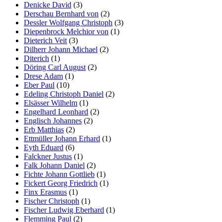
Denicke David
(3)
Derschau Bernhard von
(2)
Dessler Wolfgang Christoph
(3)
Diepenbrock Melchior von
(1)
Dieterich Veit
(3)
Dilherr Johann Michael
(2)
Diterich
(1)
Döring Carl August
(2)
Drese Adam
(1)
Eber Paul
(10)
Edeling Christoph Daniel
(2)
Elsässer Wilhelm
(1)
Engelhard Leonhard
(2)
Englisch Johannes
(2)
Erb Matthias
(2)
Ettmüller Johann Erhard
(1)
Eyth Eduard
(6)
Falckner Justus
(1)
Falk Johann Daniel
(2)
Fichte Johann Gottlieb
(1)
Fickert Georg Friedrich
(1)
Finx Erasmus
(1)
Fischer Christoph
(1)
Fischer Ludwig Eberhard
(1)
Flemming Paul
(2)