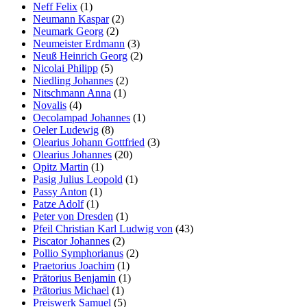
Neff Felix
(1)
Neumann Kaspar
(2)
Neumark Georg
(2)
Neumeister Erdmann
(3)
Neuß Heinrich Georg
(2)
Nicolai Philipp
(5)
Niedling Johannes
(2)
Nitschmann Anna
(1)
Novalis
(4)
Oecolampad Johannes
(1)
Oeler Ludewig
(8)
Olearius Johann Gottfried
(3)
Olearius Johannes
(20)
Opitz Martin
(1)
Pasig Julius Leopold
(1)
Passy Anton
(1)
Patze Adolf
(1)
Peter von Dresden
(1)
Pfeil Christian Karl Ludwig von
(43)
Piscator Johannes
(2)
Pollio Symphorianus
(2)
Praetorius Joachim
(1)
Prätorius Benjamin
(1)
Prätorius Michael
(1)
Preiswerk Samuel
(5)