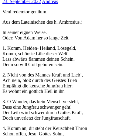
23. September 2022
Andreas
Veni redemtor gentium.
Aus dem Lateinischen des h. Ambrosius.)
In seiner eignen Weise.
Oder: Von Adam her so lange Zeit.
1. Komm, Heiden- Heiland, Lösegeld,
Komm, schönste Lilie dieser Welt!
Lass abwärts flammen deinen Schein,
Denn so will Gott geboren sein.
2. Nicht von des Mannes Kraft und Lieb‘,
Ach nein, bloß durch des Geistes Trieb
Empfängt die keusche Jungfrau hier;
Es wohnt ein göttlich Heil in ihr.
3. O Wunder, das kein Mensch versteht,
Dass eine Jungfrau schwanger geht!
Der Leib wird schwer durch Gottes Kraft,
Doch unverletzt der Jungfrauschaft.
4. Komm an, dir steht der Keuschheit Thron
Schon offen, Jesu, Gottes Sohn,