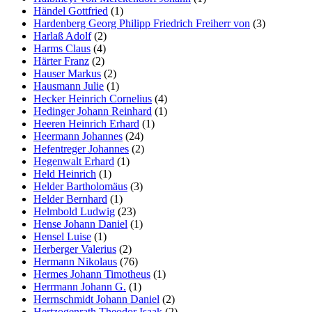
Händel Gottfried
(1)
Hardenberg Georg Philipp Friedrich Freiherr von
(3)
Harlaß Adolf
(2)
Harms Claus
(4)
Härter Franz
(2)
Hauser Markus
(2)
Hausmann Julie
(1)
Hecker Heinrich Cornelius
(4)
Hedinger Johann Reinhard
(1)
Heeren Heinrich Erhard
(1)
Heermann Johannes
(24)
Hefentreger Johannes
(2)
Hegenwalt Erhard
(1)
Held Heinrich
(1)
Helder Bartholomäus
(3)
Helder Bernhard
(1)
Helmbold Ludwig
(23)
Hense Johann Daniel
(1)
Hensel Luise
(1)
Herberger Valerius
(2)
Hermann Nikolaus
(76)
Hermes Johann Timotheus
(1)
Herrmann Johann G.
(1)
Herrnschmidt Johann Daniel
(2)
Hertzogenrath Theodor Isaak
(2)