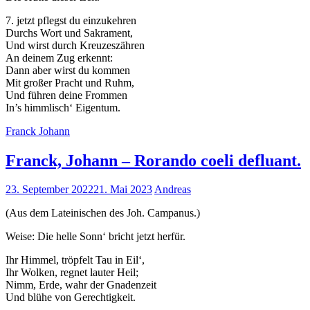
Marketing
7. jetzt pflegst du einzukehren
Indem Sie uns Ihre
Durchs Wort und Sakrament,
Interessen und Ihr
Und wirst durch Kreuzeszähren
Verhalten beim
An deinem Zug erkennt:
Besuch unserer
Dann aber wirst du kommen
Website mitteilen,
Mit großer Pracht und Ruhm,
erhöhen Sie die
Und führen deine Frommen
Wahrscheinlichkeit,
In’s himmlisch‘ Eigentum.
personalisierte
Inhalte und
Franck Johann
Angebote zu sehen.
Franck, Johann – Rorando coeli defluant.
23. September 2022
21. Mai 2023
Andreas
(Aus dem Lateinischen des Joh. Campanus.)
Weise: Die helle Sonn‘ bricht jetzt herfür.
Ihr Himmel, tröpfelt Tau in Eil‘,
Ihr Wolken, regnet lauter Heil;
Nimm, Erde, wahr der Gnadenzeit
Und blühe von Gerechtigkeit.