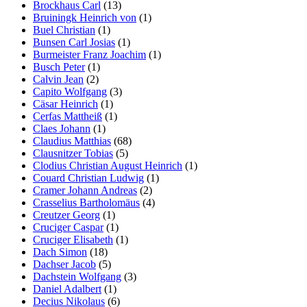
Brockhaus Carl
(13)
Bruiningk Heinrich von
(1)
Buel Christian
(1)
Bunsen Carl Josias
(1)
Burmeister Franz Joachim
(1)
Busch Peter
(1)
Calvin Jean
(2)
Capito Wolfgang
(3)
Cäsar Heinrich
(1)
Cerfas Mattheiß
(1)
Claes Johann
(1)
Claudius Matthias
(68)
Clausnitzer Tobias
(5)
Clodius Christian August Heinrich
(1)
Couard Christian Ludwig
(1)
Cramer Johann Andreas
(2)
Crasselius Bartholomäus
(4)
Creutzer Georg
(1)
Cruciger Caspar
(1)
Cruciger Elisabeth
(1)
Dach Simon
(18)
Dachser Jacob
(5)
Dachstein Wolfgang
(3)
Daniel Adalbert
(1)
Decius Nikolaus
(6)