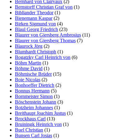
Bernhard von Clairvaux
(2)
Bernstorff Christian Graf von
(1)
Bibliander Theodor
(1)
Bienemann Kaspar
(2)
Birken Sigmund von
(4)
Blaul Georg Friedrich
(23)
Blaurer von Giersberg Ambrosius
(11)
Blaurer von Giersberg Thomas
(7)
Blaurock Jörg
(2)
Blumhardt Christoph
(1)
Bogatzky Carl Heinrich von
(6)
Böhm Martin
(1)
Böhme David
(1)
Böhmische Brüder
(15)
Boie Nicolas
(2)
Bonhoeffer Dietrich
(2)
Bonnus Hermann
(5)
Bornmeister Simon
(1)
Böschenstein Johann
(3)
Botzheim Johannes
(1)
Breithaupt Joachim Justus
(1)
Brockhaus Carl
(13)
Bruiningk Heinrich von
(1)
Buel Christian
(1)
Bunsen Carl Josias
(1)