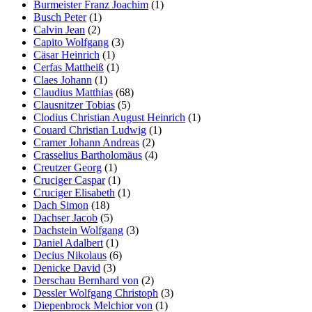
Burmeister Franz Joachim
(1)
Busch Peter
(1)
Calvin Jean
(2)
Capito Wolfgang
(3)
Cäsar Heinrich
(1)
Cerfas Mattheiß
(1)
Claes Johann
(1)
Claudius Matthias
(68)
Clausnitzer Tobias
(5)
Clodius Christian August Heinrich
(1)
Couard Christian Ludwig
(1)
Cramer Johann Andreas
(2)
Crasselius Bartholomäus
(4)
Creutzer Georg
(1)
Cruciger Caspar
(1)
Cruciger Elisabeth
(1)
Dach Simon
(18)
Dachser Jacob
(5)
Dachstein Wolfgang
(3)
Daniel Adalbert
(1)
Decius Nikolaus
(6)
Denicke David
(3)
Derschau Bernhard von
(2)
Dessler Wolfgang Christoph
(3)
Diepenbrock Melchior von
(1)