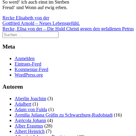
So werd‘ ich auch einst im Sterben
Freud‘ und Wonn auf ewig erben.
Recke Elisabeth von der
Beitragsnavigation
Gottfried Arnold – Neues Lebensgefühl.
Recke, Elisa von der – Die Huld Christi gegen den gefallenen Petrus
Meta
Anmelden
Eintrags-Feed
Kommentar-Feed
WordPress.org
Autoren
Aberlin Joachim
(3)
Adalbert
(1)
Adam von Fulda
(1)
Aemilia Juliana Gräfin zu Schwarzburg-Rudolstadt
(16)
Agricola Johann
(4)
Alber Erasmus
(28)
Albert Heinrich
(7)