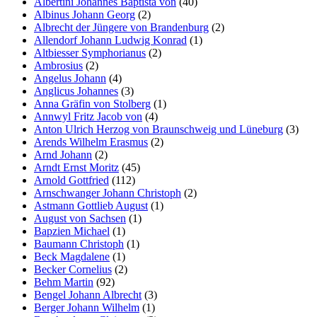
Albertini Johannes Baptista von
(40)
Albinus Johann Georg
(2)
Albrecht der Jüngere von Brandenburg
(2)
Allendorf Johann Ludwig Konrad
(1)
Altbiesser Symphorianus
(2)
Ambrosius
(2)
Angelus Johann
(4)
Anglicus Johannes
(3)
Anna Gräfin von Stolberg
(1)
Annwyl Fritz Jacob von
(4)
Anton Ulrich Herzog von Braunschweig und Lüneburg
(3)
Arends Wilhelm Erasmus
(2)
Arnd Johann
(2)
Arndt Ernst Moritz
(45)
Arnold Gottfried
(112)
Arnschwanger Johann Christoph
(2)
Astmann Gottlieb August
(1)
August von Sachsen
(1)
Bapzien Michael
(1)
Baumann Christoph
(1)
Beck Magdalene
(1)
Becker Cornelius
(2)
Behm Martin
(92)
Bengel Johann Albrecht
(3)
Berger Johann Wilhelm
(1)