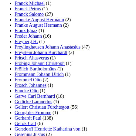
Franck Michael
(1)
Franck Petrus
(1)
Franck Salomo
(27)
Francke August Hermann
(2)
Franke August Hermann
(2)
Franz Ignaz
(1)
Freder Johann
(16)
Freyberg H.
(1)
Freylinghausen Johann Anastasius
(47)
Freystein Johann Burchardt
(2)
Fritsch Ahasverus
(1)
Fröbing Johann Christoph
(1)
Frölich Bartholomäus
(1)
Frommann Johann Ulrich
(1)
Frommel Otto
(2)
Frosch Johannes
(1)
Funcke Otto
(1)
Garve Carl Bernhard
(18)
Gedicke Lampertus
(1)
Gellert Christian Fürchtegott
(56)
Georg der Fromme
(1)
Gerhardt Paul
(138)
Gerok Carl
(6)
Gersdorff Henriette Katharina von
(1)
Gesenius Justus
(2)