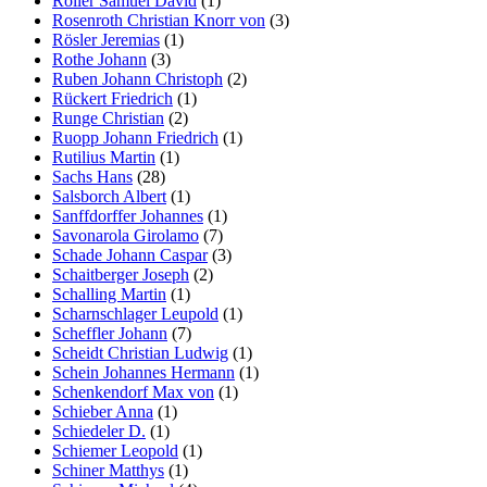
Roller Samuel David
(1)
Rosenroth Christian Knorr von
(3)
Rösler Jeremias
(1)
Rothe Johann
(3)
Ruben Johann Christoph
(2)
Rückert Friedrich
(1)
Runge Christian
(2)
Ruopp Johann Friedrich
(1)
Rutilius Martin
(1)
Sachs Hans
(28)
Salsborch Albert
(1)
Sanffdorffer Johannes
(1)
Savonarola Girolamo
(7)
Schade Johann Caspar
(3)
Schaitberger Joseph
(2)
Schalling Martin
(1)
Scharnschlager Leupold
(1)
Scheffler Johann
(7)
Scheidt Christian Ludwig
(1)
Schein Johannes Hermann
(1)
Schenkendorf Max von
(1)
Schieber Anna
(1)
Schiedeler D.
(1)
Schiemer Leopold
(1)
Schiner Matthys
(1)