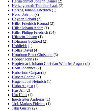
Herrnschmidt Johann Daniel
(2)
Hertzogenrath Theodor Isaak
(2)
Herzog Johann Friedrich
(1)
Hesse Johann
(3)
Heyden Sebald
(7)
Hiller Friedrich Konrad
(2)
Hiller Johann Adam
(1)
Hiller Philipp Friedrich
(54)
Hiltstein Johann
(1)
Hofmann Gottfried
(2)
Hohlfeldt
(1)
Hollaz David
(4)
Homburg Ernst Christoph
(3)
Hooper John
(1)
Hopfensack Johann Christian Wilhelm August
(2)
Horn Johannes
(7)
Huberinus Caspar
(2)
Hubert Conrad
(7)
Hugendubel Heinrich
(1)
Huhn August
(1)
Hus Jan
(2)
Hut Hans
(1)
Ingolstetter Andreass
(1)
Jäck Markus Fidelius
(1)
Jahn Gustav
(2)