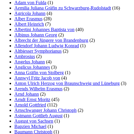
Adam von Fulda
(1)
Aemilia Juliana Gräfin zu Schwarzburg-Rudolstadt
(16)
Agricola Johann
(4)
Alber Erasmus
(28)
Albert Heinrich
(7)
Albertini Johannes Baptista von
(40)
Albinus Johann Georg
(2)
Albrecht der Jüngere von Brandenburg
(2)
Allendorf Johann Ludwig Konrad
(1)
Altbiesser Symphorianus
(2)
Ambrosius
(2)
Angelus Johann
(4)
Anglicus Johannes
(3)
Anna Gräfin von Stolberg
(1)
Annwyl Fritz Jacob von
(4)
Anton Ulrich Herzog von Braunschweig und Lüneburg
(3)
Arends Wilhelm Erasmus
(2)
Arnd Johann
(2)
Arndt Ernst Moritz
(45)
Arnold Gottfried
(112)
Arnschwanger Johann Christoph
(2)
Astmann Gottlieb August
(1)
August von Sachsen
(1)
Bapzien Michael
(1)
Baumann Christoph
(1)