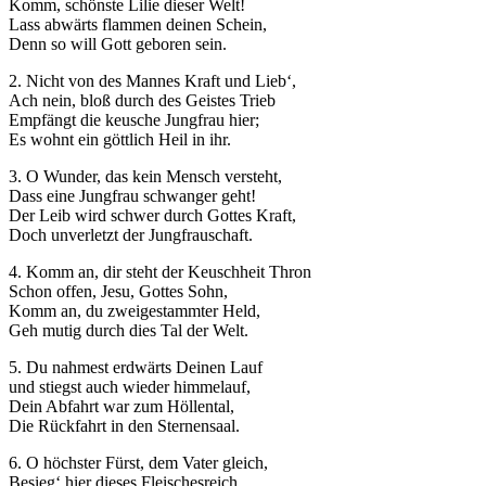
Komm, schönste Lilie dieser Welt!
Lass abwärts flammen deinen Schein,
Denn so will Gott geboren sein.
2. Nicht von des Mannes Kraft und Lieb‘,
Ach nein, bloß durch des Geistes Trieb
Empfängt die keusche Jungfrau hier;
Es wohnt ein göttlich Heil in ihr.
3. O Wunder, das kein Mensch versteht,
Dass eine Jungfrau schwanger geht!
Der Leib wird schwer durch Gottes Kraft,
Doch unverletzt der Jungfrauschaft.
4. Komm an, dir steht der Keuschheit Thron
Schon offen, Jesu, Gottes Sohn,
Komm an, du zweigestammter Held,
Geh mutig durch dies Tal der Welt.
5. Du nahmest erdwärts Deinen Lauf
und stiegst auch wieder himmelauf,
Dein Abfahrt war zum Höllental,
Die Rückfahrt in den Sternensaal.
6. O höchster Fürst, dem Vater gleich,
Besieg‘ hier dieses Fleischesreich,