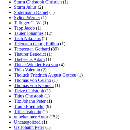
Sturm Christoph Christian
(1)
Sturm Julius
(2)
Sudermann Daniel
(1)
Sylten Werner
(1)
Tafinger G. W.
(1)
Tapp Jacob
(1)
Tauler Johannes
(12)
Tech Nikolaus
(5)
Telemann Georg Philipp
(1)
Tersteegen Gerhard
(89)
Thaurer Benedict
(1)
Thebesius Adam
(1)
Thiele-Winkler Eva von
(4)
Thilo Valentin
(2)
Tholuck Friedrich August Gottreu
(1)
Thomas von Celano
(1)
Thomas von Kempen
(1)
Tietze Christoph
(1)
Titius Christoph
(1)
Titz Johann Peter
(1)
Traub Friedhelm
(9)
Triller Valentin
(1)
unbekannter Autor
(152)
Uncategorized
(1)
Uz Johann Peter
(1)