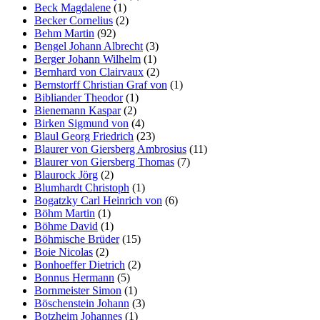
Beck Magdalene
(1)
Becker Cornelius
(2)
Behm Martin
(92)
Bengel Johann Albrecht
(3)
Berger Johann Wilhelm
(1)
Bernhard von Clairvaux
(2)
Bernstorff Christian Graf von
(1)
Bibliander Theodor
(1)
Bienemann Kaspar
(2)
Birken Sigmund von
(4)
Blaul Georg Friedrich
(23)
Blaurer von Giersberg Ambrosius
(11)
Blaurer von Giersberg Thomas
(7)
Blaurock Jörg
(2)
Blumhardt Christoph
(1)
Bogatzky Carl Heinrich von
(6)
Böhm Martin
(1)
Böhme David
(1)
Böhmische Brüder
(15)
Boie Nicolas
(2)
Bonhoeffer Dietrich
(2)
Bonnus Hermann
(5)
Bornmeister Simon
(1)
Böschenstein Johann
(3)
Botzheim Johannes
(1)