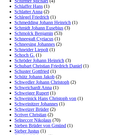
Schirmer Michael
(4)
Schlaffer Hans
(1)
Schlatter Anna
(2)
Schlegel Friedrich
(1)
Schmedding Johann Heinrich
(1)
Schmidt Johann Eusebius
(3)
Schmolck Benjamin
(53)
Schneegaß Cyriacus
(1)
Schneesing Johannes
(2)
Schneider Liepolt
(1)
Schoch G.
(1)
Schröder Johann Heinrich
(3)
Schubart Christian Friedrich Daniel
(1)
Schuster Gottfried
(1)
Schütz Johann Jakob
(2)
Schwedler Johann Christoph
(2)
Schweichardt Anna
(1)
Schweiger Rupert
(1)
Schweinick Hans Christoph von
(1)
Schweinitzer Johannes
(1)
Schweizer Brüder
(2)
Scriver Christian
(2)
Selneccer Nikolaus
(70)
Sieben Brüder von Gmünd
(1)
Sieber Justus
(1)