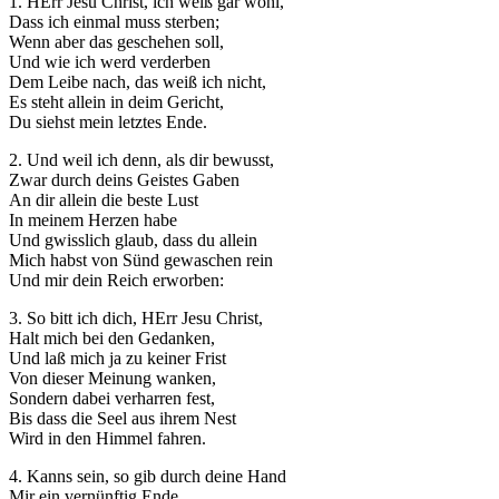
1. HErr Jesu Christ, ich weiß gar wohl,
Dass ich einmal muss sterben;
Wenn aber das geschehen soll,
Und wie ich werd verderben
Dem Leibe nach, das weiß ich nicht,
Es steht allein in deim Gericht,
Du siehst mein letztes Ende.
2. Und weil ich denn, als dir bewusst,
Zwar durch deins Geistes Gaben
An dir allein die beste Lust
In meinem Herzen habe
Und gwisslich glaub, dass du allein
Mich habst von Sünd gewaschen rein
Und mir dein Reich erworben:
3. So bitt ich dich, HErr Jesu Christ,
Halt mich bei den Gedanken,
Und laß mich ja zu keiner Frist
Von dieser Meinung wanken,
Sondern dabei verharren fest,
Bis dass die Seel aus ihrem Nest
Wird in den Himmel fahren.
4. Kanns sein, so gib durch deine Hand
Mir ein vernünftig Ende,