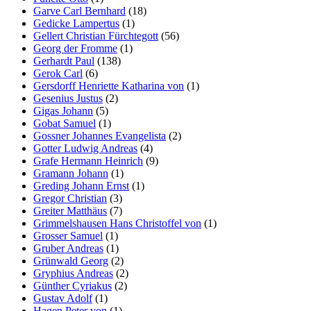
Garve Carl Bernhard
(18)
Gedicke Lampertus
(1)
Gellert Christian Fürchtegott
(56)
Georg der Fromme
(1)
Gerhardt Paul
(138)
Gerok Carl
(6)
Gersdorff Henriette Katharina von
(1)
Gesenius Justus
(2)
Gigas Johann
(5)
Gobat Samuel
(1)
Gossner Johannes Evangelista
(2)
Gotter Ludwig Andreas
(4)
Grafe Hermann Heinrich
(9)
Gramann Johann
(1)
Greding Johann Ernst
(1)
Gregor Christian
(3)
Greiter Matthäus
(7)
Grimmelshausen Hans Christoffel von
(1)
Grosser Samuel
(1)
Gruber Andreas
(1)
Grünwald Georg
(2)
Gryphius Andreas
(2)
Günther Cyriakus
(2)
Gustav Adolf
(1)
Hagen Peter von
(1)