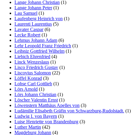
Lange Johann Christian
(1)
Lange Johann Peter
(1)
Lau Samuel
(1)
Laufenberg Heinrich von
(1)
Laurenti Laurentius
(5)
Lavater Caspar
(6)
Lecke Robert
(1)
Lehmus Johann Adam
(6)
Lehr Leopold Franz Friedrich
(1)
Leibniz Gottfried Wilhelm
(1)
Liebich Ehrenfried
(4)
Linck Wenzeslaus
(1)
Lisco Friedrich Gustav
(1)
Liscovius Salomon
(22)
Löffel Konrad
(3)
Lohse Carl Gottlieb
(1)
Lörs Arnold
(1)
Lörs Johann Christian
(1)
Löscher Valentin Ernst
(1)
Löwenstern Matthäus Apelles von
(3)
Ludämilie Elisabeth Gräfin von Schwarzburg-Rudolstadt.
(1)
Ludwig I. von Bayern
(1)
Luise Henriette von Brandenburg
(3)
Luther Martin
(42)
Magdeburg Johann
(4)