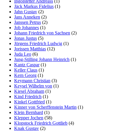
Ingolstetter Andreass
(1)
Jäck Markus Fidelius
(1)
Jahn Gustav
(2)
Jans Anneken
(2)
Janssen Petrus
(2)
Job Johannes
(1)
Johann Friedrich von Sachsen
(2)
Jonas Justus
(5)
Jörgens Friedrich Ludwig
(1)
Jorissen Matthias
(12)
Juda Leo
(6)
Jung-Stilling Johann Heinrich
(1)
Kantz Caspar
(1)
Keller Claus
(1)
Kern Georg
(1)
Keymann Christian
(3)
Keysel Wilhelm von
(1)
Kiesel Abraham
(1)
Kind Friedrich
(1)
Kinkel Gottfried
(1)
Kinner von Scherffenstein Martin
(1)
Klein Bernhard
(1)
Klepper Jochen
(58)
Klopstock Friedrich Gottlieb
(4)
Knak Gustav
(2)