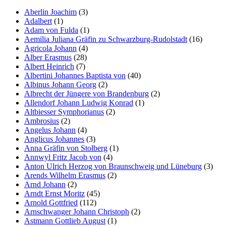
Aberlin Joachim
(3)
Adalbert
(1)
Adam von Fulda
(1)
Aemilia Juliana Gräfin zu Schwarzburg-Rudolstadt
(16)
Agricola Johann
(4)
Alber Erasmus
(28)
Albert Heinrich
(7)
Albertini Johannes Baptista von
(40)
Albinus Johann Georg
(2)
Albrecht der Jüngere von Brandenburg
(2)
Allendorf Johann Ludwig Konrad
(1)
Altbiesser Symphorianus
(2)
Ambrosius
(2)
Angelus Johann
(4)
Anglicus Johannes
(3)
Anna Gräfin von Stolberg
(1)
Annwyl Fritz Jacob von
(4)
Anton Ulrich Herzog von Braunschweig und Lüneburg
(3)
Arends Wilhelm Erasmus
(2)
Arnd Johann
(2)
Arndt Ernst Moritz
(45)
Arnold Gottfried
(112)
Arnschwanger Johann Christoph
(2)
Astmann Gottlieb August
(1)