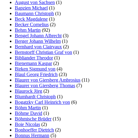
August von Sachsen
(1)
Bapzien Michael
(1)
Baumann Christoph
(1)
Beck Magdalene
(1)
Becker Cornelius
(2)
Behm Martin
(92)
Bengel Johann Albrecht
(3)
Berger Johann Wilhelm
(1)
Bernhard von Clairvaux
(2)
Bernstorff Christian Graf von
(1)
Bibliander Theodor
(1)
Bienemann Kaspar
(2)
Birken Sigmund von
(4)
Blaul Georg Friedrich
(23)
Blaurer von Giersberg Ambrosius
(11)
Blaurer von Giersberg Thomas
(7)
Blaurock Jörg
(2)
Blumhardt Christoph
(1)
Bogatzky Carl Heinrich von
(6)
Böhm Martin
(1)
Böhme David
(1)
Böhmische Brüder
(15)
Boie Nicolas
(2)
Bonhoeffer Dietrich
(2)
Bonnus Hermann
(5)