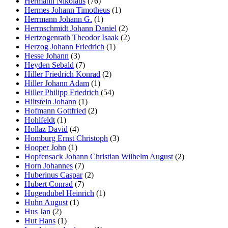
Hermann Nikolaus
(76)
Hermes Johann Timotheus
(1)
Herrmann Johann G.
(1)
Herrnschmidt Johann Daniel
(2)
Hertzogenrath Theodor Isaak
(2)
Herzog Johann Friedrich
(1)
Hesse Johann
(3)
Heyden Sebald
(7)
Hiller Friedrich Konrad
(2)
Hiller Johann Adam
(1)
Hiller Philipp Friedrich
(54)
Hiltstein Johann
(1)
Hofmann Gottfried
(2)
Hohlfeldt
(1)
Hollaz David
(4)
Homburg Ernst Christoph
(3)
Hooper John
(1)
Hopfensack Johann Christian Wilhelm August
(2)
Horn Johannes
(7)
Huberinus Caspar
(2)
Hubert Conrad
(7)
Hugendubel Heinrich
(1)
Huhn August
(1)
Hus Jan
(2)
Hut Hans
(1)