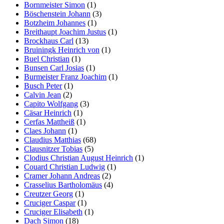
Bornmeister Simon
(1)
Böschenstein Johann
(3)
Botzheim Johannes
(1)
Breithaupt Joachim Justus
(1)
Brockhaus Carl
(13)
Bruiningk Heinrich von
(1)
Buel Christian
(1)
Bunsen Carl Josias
(1)
Burmeister Franz Joachim
(1)
Busch Peter
(1)
Calvin Jean
(2)
Capito Wolfgang
(3)
Cäsar Heinrich
(1)
Cerfas Mattheiß
(1)
Claes Johann
(1)
Claudius Matthias
(68)
Clausnitzer Tobias
(5)
Clodius Christian August Heinrich
(1)
Couard Christian Ludwig
(1)
Cramer Johann Andreas
(2)
Crasselius Bartholomäus
(4)
Creutzer Georg
(1)
Cruciger Caspar
(1)
Cruciger Elisabeth
(1)
Dach Simon
(18)