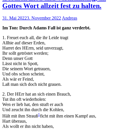
Gottes Wort allzeit fest zu halten.
31. Mai 2022
3. November 2022
Andreas
Im Ton: Durch Adams Fall ist ganz verderbt.
1. Freuet euch all, die ihr Leide tragt
Allhie auf dieser Erden,
Harret des HErrn, seid unverzagt,
Ihr sollt getröstet werden;
Denn unser Gott
Lässt nicht in Spott,
Die seinem Wort getrauen,
Und obs schon scheint,
Als wär er Feind,
Laß man sich doch nicht grauen.
2. Der HErr hat an sich einen Brauch,
Tut ihn oft wiederholen:
Wen er lieb hat, den straft er auch
Und zeucht ihn durch die Kohlen,
1
Hält mit ihm Strauß
ficht mit ihm einen Kampf aus
,
Hart überaus,
Als wollt er ihn nicht haben,