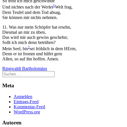
So tröst ich mich geschwinde
1
Und nichtes nach der Werlet
Welt
frag,
Dem Teufel und dem Tod absag,
Sie können mir nichts nehmen.
11. Was nur mein Schöpfer hat ersehn,
Diesmal an mir zu üben,
Das wird mir auch gewiss geschehn;
Sollt ich mich denn betrüben?
2
Mein Seel, bis
sei
fröhlich in dem HErrn,
Denn er ist fromm und hilfet gern
Allen, so auf ihn hoffen. Amen.
Ringwaldt Bartholomäus
Meta
Anmelden
Eintrags-Feed
Kommentar-Feed
WordPress.org
Autoren