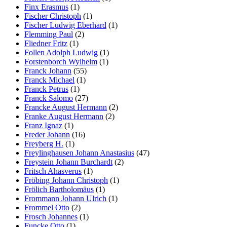
Finx Erasmus
(1)
Fischer Christoph
(1)
Fischer Ludwig Eberhard
(1)
Flemming Paul
(2)
Fliedner Fritz
(1)
Follen Adolph Ludwig
(1)
Forstenborch Wylhelm
(1)
Franck Johann
(55)
Franck Michael
(1)
Franck Petrus
(1)
Franck Salomo
(27)
Francke August Hermann
(2)
Franke August Hermann
(2)
Franz Ignaz
(1)
Freder Johann
(16)
Freyberg H.
(1)
Freylinghausen Johann Anastasius
(47)
Freystein Johann Burchardt
(2)
Fritsch Ahasverus
(1)
Fröbing Johann Christoph
(1)
Frölich Bartholomäus
(1)
Frommann Johann Ulrich
(1)
Frommel Otto
(2)
Frosch Johannes
(1)
Funcke Otto
(1)