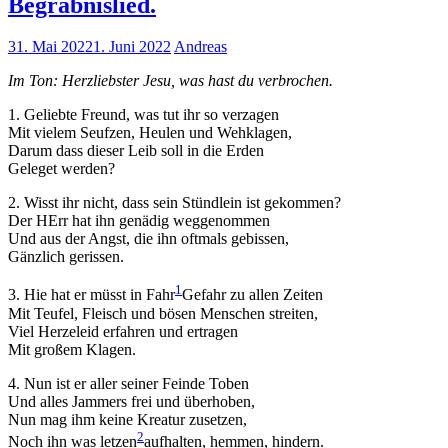
Begräbnislied.
31. Mai 2022
1. Juni 2022
Andreas
Im Ton: Herzliebster Jesu, was hast du verbrochen.
1. Geliebte Freund, was tut ihr so verzagen
Mit vielem Seufzen, Heulen und Wehklagen,
Darum dass dieser Leib soll in die Erden
Geleget werden?
2. Wisst ihr nicht, dass sein Stündlein ist gekommen?
Der HErr hat ihn genädig weggenommen
Und aus der Angst, die ihn oftmals gebissen,
Gänzlich gerissen.
1
3. Hie hat er müsst in Fahr
Gefahr
zu allen Zeiten
Mit Teufel, Fleisch und bösen Menschen streiten,
Viel Herzeleid erfahren und ertragen
Mit großem Klagen.
4. Nun ist er aller seiner Feinde Toben
Und alles Jammers frei und überhoben,
Nun mag ihm keine Kreatur zusetzen,
2
Noch ihn was letzen
aufhalten, hemmen, hindern
.