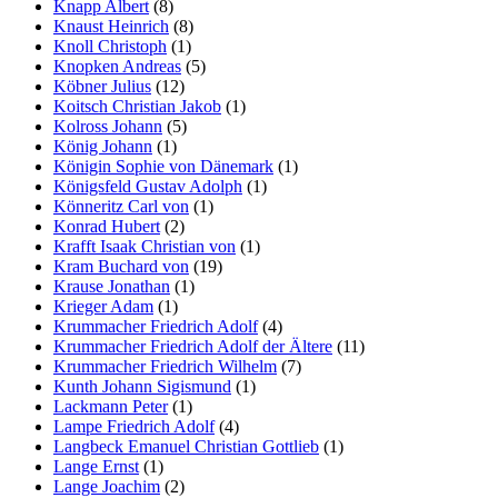
Knapp Albert
(8)
Knaust Heinrich
(8)
Knoll Christoph
(1)
Knopken Andreas
(5)
Köbner Julius
(12)
Koitsch Christian Jakob
(1)
Kolross Johann
(5)
König Johann
(1)
Königin Sophie von Dänemark
(1)
Königsfeld Gustav Adolph
(1)
Könneritz Carl von
(1)
Konrad Hubert
(2)
Krafft Isaak Christian von
(1)
Kram Buchard von
(19)
Krause Jonathan
(1)
Krieger Adam
(1)
Krummacher Friedrich Adolf
(4)
Krummacher Friedrich Adolf der Ältere
(11)
Krummacher Friedrich Wilhelm
(7)
Kunth Johann Sigismund
(1)
Lackmann Peter
(1)
Lampe Friedrich Adolf
(4)
Langbeck Emanuel Christian Gottlieb
(1)
Lange Ernst
(1)
Lange Joachim
(2)