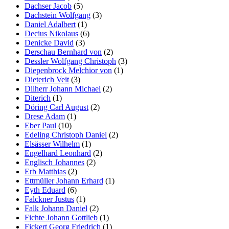
Dachser Jacob
(5)
Dachstein Wolfgang
(3)
Daniel Adalbert
(1)
Decius Nikolaus
(6)
Denicke David
(3)
Derschau Bernhard von
(2)
Dessler Wolfgang Christoph
(3)
Diepenbrock Melchior von
(1)
Dieterich Veit
(3)
Dilherr Johann Michael
(2)
Diterich
(1)
Döring Carl August
(2)
Drese Adam
(1)
Eber Paul
(10)
Edeling Christoph Daniel
(2)
Elsässer Wilhelm
(1)
Engelhard Leonhard
(2)
Englisch Johannes
(2)
Erb Matthias
(2)
Ettmüller Johann Erhard
(1)
Eyth Eduard
(6)
Falckner Justus
(1)
Falk Johann Daniel
(2)
Fichte Johann Gottlieb
(1)
Fickert Georg Friedrich
(1)