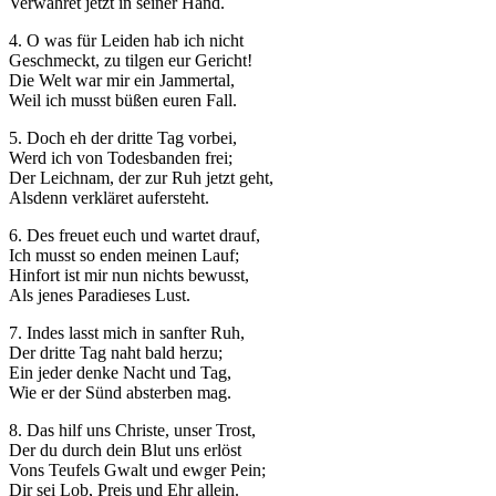
Verwahret jetzt in seiner Hand.
4. O was für Leiden hab ich nicht
Geschmeckt, zu tilgen eur Gericht!
Die Welt war mir ein Jammertal,
Weil ich musst büßen euren Fall.
5. Doch eh der dritte Tag vorbei,
Werd ich von Todesbanden frei;
Der Leichnam, der zur Ruh jetzt geht,
Alsdenn verkläret aufersteht.
6. Des freuet euch und wartet drauf,
Ich musst so enden meinen Lauf;
Hinfort ist mir nun nichts bewusst,
Als jenes Paradieses Lust.
7. Indes lasst mich in sanfter Ruh,
Der dritte Tag naht bald herzu;
Ein jeder denke Nacht und Tag,
Wie er der Sünd absterben mag.
8. Das hilf uns Christe, unser Trost,
Der du durch dein Blut uns erlöst
Vons Teufels Gwalt und ewger Pein;
Dir sei Lob, Preis und Ehr allein.