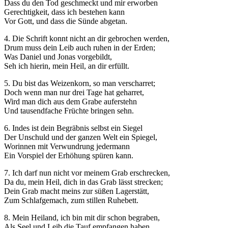
Dass du den Tod geschmeckt und mir erworben
Gerechtigkeit, dass ich bestehen kann
Vor Gott, und dass die Sünde abgetan.
4. Die Schrift konnt nicht an dir gebrochen werden,
Drum muss dein Leib auch ruhen in der Erden;
Was Daniel und Jonas vorgebildt,
Seh ich hierin, mein Heil, an dir erfüllt.
5. Du bist das Weizenkorn, so man verscharret;
Doch wenn man nur drei Tage hat geharret,
Wird man dich aus dem Grabe auferstehn
Und tausendfache Früchte bringen sehn.
6. Indes ist dein Begräbnis selbst ein Siegel
Der Unschuld und der ganzen Welt ein Spiegel,
Worinnen mit Verwundrung jedermann
Ein Vorspiel der Erhöhung spüren kann.
7. Ich darf nun nicht vor meinem Grab erschrecken,
Da du, mein Heil, dich in das Grab lässt strecken;
Dein Grab macht meins zur süßen Lagerstätt,
Zum Schlafgemach, zum stillen Ruhebett.
8. Mein Heiland, ich bin mit dir schon begraben,
Als Seel und Leib die Tauf empfangen haben,