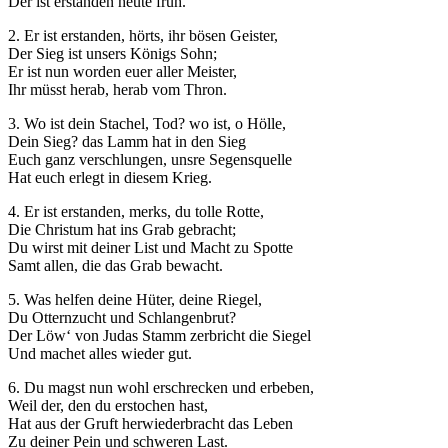
Der ist erstanden heute früh.
2. Er ist erstanden, hörts, ihr bösen Geister,
Der Sieg ist unsers Königs Sohn;
Er ist nun worden euer aller Meister,
Ihr müsst herab, herab vom Thron.
3. Wo ist dein Stachel, Tod? wo ist, o Hölle,
Dein Sieg? das Lamm hat in den Sieg
Euch ganz verschlungen, unsre Segensquelle
Hat euch erlegt in diesem Krieg.
4. Er ist erstanden, merks, du tolle Rotte,
Die Christum hat ins Grab gebracht;
Du wirst mit deiner List und Macht zu Spotte
Samt allen, die das Grab bewacht.
5. Was helfen deine Hüter, deine Riegel,
Du Otternzucht und Schlangenbrut?
Der Löw‘ von Judas Stamm zerbricht die Siegel
Und machet alles wieder gut.
6. Du magst nun wohl erschrecken und erbeben,
Weil der, den du erstochen hast,
Hat aus der Gruft herwiederbracht das Leben
Zu deiner Pein und schweren Last.