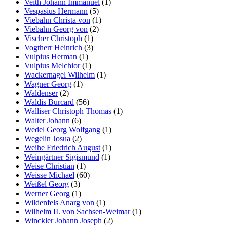
Veith Johann Immanuel
(1)
Vespasius Hermann
(5)
Viebahn Christa von
(1)
Viebahn Georg von
(2)
Vischer Christoph
(1)
Vogtherr Heinrich
(3)
Vulpius Herman
(1)
Vulpius Melchior
(1)
Wackernagel Wilhelm
(1)
Wagner Georg
(1)
Waldenser
(2)
Waldis Burcard
(56)
Walliser Christoph Thomas
(1)
Walter Johann
(6)
Wedel Georg Wolfgang
(1)
Wegelin Josua
(2)
Weihe Friedrich August
(1)
Weingärtner Sigismund
(1)
Weise Christian
(1)
Weisse Michael
(60)
Weißel Georg
(3)
Werner Georg
(1)
Wildenfels Anarg von
(1)
Wilhelm II. von Sachsen-Weimar
(1)
Winckler Johann Joseph
(2)