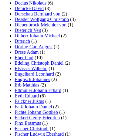
Decius Nikolaus
(6)
Denicke David
(3)
Derschau Bernhard von
(2)
Dessler Wolfgang Christoph
(3)
Diepenbrock Melchior von
(1)
Dieterich Veit
(3)
Dilherr Johann Michael
(2)
Diterich
(1)
Döring Carl August
(2)
Drese Adam
(1)
Eber Paul
(10)
Edeling Christoph Daniel
(2)
Elsässer Wilhelm
(1)
Engelhard Leonhard
(2)
Englisch Johannes
(2)
Erb Matthias
(2)
Ettmüller Johann Erhard
(1)
Eyth Eduard
(6)
Falckner Justus
(1)
Falk Johann Daniel
(2)
Fichte Johann Gottlieb
(1)
Fickert Georg Friedrich
(1)
Finx Erasmus
(1)
Fischer Christoph
(1)
Fischer Ludwig Eberhard
(1)