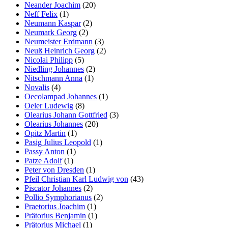
Neander Joachim
(20)
Neff Felix
(1)
Neumann Kaspar
(2)
Neumark Georg
(2)
Neumeister Erdmann
(3)
Neuß Heinrich Georg
(2)
Nicolai Philipp
(5)
Niedling Johannes
(2)
Nitschmann Anna
(1)
Novalis
(4)
Oecolampad Johannes
(1)
Oeler Ludewig
(8)
Olearius Johann Gottfried
(3)
Olearius Johannes
(20)
Opitz Martin
(1)
Pasig Julius Leopold
(1)
Passy Anton
(1)
Patze Adolf
(1)
Peter von Dresden
(1)
Pfeil Christian Karl Ludwig von
(43)
Piscator Johannes
(2)
Pollio Symphorianus
(2)
Praetorius Joachim
(1)
Prätorius Benjamin
(1)
Prätorius Michael
(1)