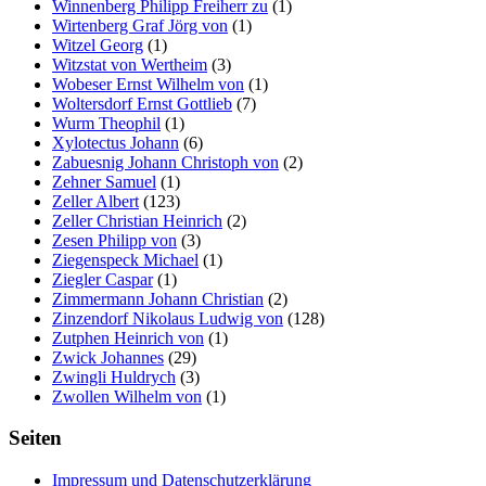
Winnenberg Philipp Freiherr zu
(1)
Wirtenberg Graf Jörg von
(1)
Witzel Georg
(1)
Witzstat von Wertheim
(3)
Wobeser Ernst Wilhelm von
(1)
Woltersdorf Ernst Gottlieb
(7)
Wurm Theophil
(1)
Xylotectus Johann
(6)
Zabuesnig Johann Christoph von
(2)
Zehner Samuel
(1)
Zeller Albert
(123)
Zeller Christian Heinrich
(2)
Zesen Philipp von
(3)
Ziegenspeck Michael
(1)
Ziegler Caspar
(1)
Zimmermann Johann Christian
(2)
Zinzendorf Nikolaus Ludwig von
(128)
Zutphen Heinrich von
(1)
Zwick Johannes
(29)
Zwingli Huldrych
(3)
Zwollen Wilhelm von
(1)
Seiten
Impressum und Datenschutzerklärung