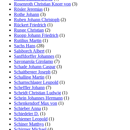
Rosenroth Christian Knorr von
(3)
Rösler Jeremias
(1)
Rothe Johann
(3)
Ruben Johann Christoph
(2)
Rückert Friedrich
(1)
Runge Christian
(2)
Ruopp Johann Friedrich
(1)
Rutilius Martin
(1)
Sachs Hans
(28)
Salsborch Albert
(1)
Sanffdorffer Johannes
(1)
Savonarola Girolamo
(7)
Schade Johann Caspar
(3)
Schaitberger Joseph
(2)
Schalling Martin
(1)
Scharnschlager Leupold
(1)
Scheffler Johann
(7)
Scheidt Christian Ludwig
(1)
Schein Johannes Hermann
(1)
Schenkendorf Max von
(1)
Schieber Anna
(1)
Schiedeler D.
(1)
Schiemer Leopold
(1)
Schiner Matthys
(1)
Schirmer Michael
(4)