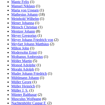
Mantz Felix
(1)
Manuel Niklaus
(1)
Maria von Ungarn
(1)
Mathesius Johann
(18)
Meinhold Wilhelm
(1)
Mener Johanna
(1)
Mensch Christian
(1)
Mentzer Johann
(8)
Meyer Gregorius
(1)
Meyer Johann Friedrich von
(2)
Meyfart Johann Matthäus
(2)
Milton John
(1)
Modersohn Ernst
(1)
Moibanus Ambrosius
(1)
Möller Martin
(5)
Monod Adolphe
(1)
Morahi Adolph
(1)
Mudre Johann Friedrich
(1)
Mühlmann Johann
(1)
Müller Georg
(1)
Müller Heinrich
(1)
Müller J. S.
(1)
Münter Balthasar
(2)
Musculus Wolfgang
(6)
Nachtenhöfer Caspar F.
(2)