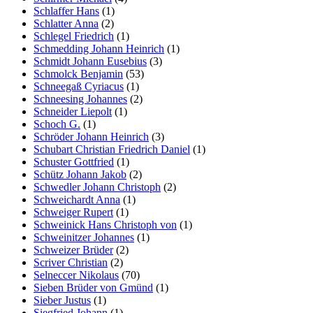
Schlaffer Hans
(1)
Schlatter Anna
(2)
Schlegel Friedrich
(1)
Schmedding Johann Heinrich
(1)
Schmidt Johann Eusebius
(3)
Schmolck Benjamin
(53)
Schneegaß Cyriacus
(1)
Schneesing Johannes
(2)
Schneider Liepolt
(1)
Schoch G.
(1)
Schröder Johann Heinrich
(3)
Schubart Christian Friedrich Daniel
(1)
Schuster Gottfried
(1)
Schütz Johann Jakob
(2)
Schwedler Johann Christoph
(2)
Schweichardt Anna
(1)
Schweiger Rupert
(1)
Schweinick Hans Christoph von
(1)
Schweinitzer Johannes
(1)
Schweizer Brüder
(2)
Scriver Christian
(2)
Selneccer Nikolaus
(70)
Sieben Brüder von Gmünd
(1)
Sieber Justus
(1)
Siegfried Johann
(1)