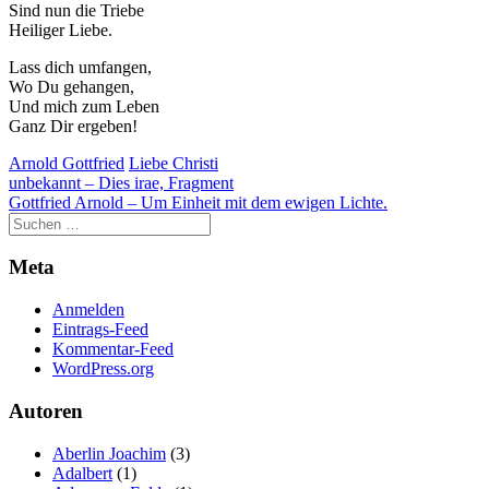
Sind nun die Triebe
Heiliger Liebe.
Lass dich umfangen,
Wo Du gehangen,
Und mich zum Leben
Ganz Dir ergeben!
Arnold Gottfried
Liebe Christi
Beitragsnavigation
unbekannt – Dies irae, Fragment
Gottfried Arnold – Um Einheit mit dem ewigen Lichte.
Meta
Anmelden
Eintrags-Feed
Kommentar-Feed
WordPress.org
Autoren
Aberlin Joachim
(3)
Adalbert
(1)