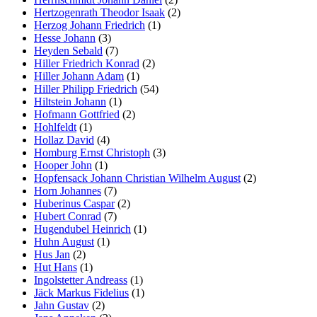
Hertzogenrath Theodor Isaak
(2)
Herzog Johann Friedrich
(1)
Hesse Johann
(3)
Heyden Sebald
(7)
Hiller Friedrich Konrad
(2)
Hiller Johann Adam
(1)
Hiller Philipp Friedrich
(54)
Hiltstein Johann
(1)
Hofmann Gottfried
(2)
Hohlfeldt
(1)
Hollaz David
(4)
Homburg Ernst Christoph
(3)
Hooper John
(1)
Hopfensack Johann Christian Wilhelm August
(2)
Horn Johannes
(7)
Huberinus Caspar
(2)
Hubert Conrad
(7)
Hugendubel Heinrich
(1)
Huhn August
(1)
Hus Jan
(2)
Hut Hans
(1)
Ingolstetter Andreass
(1)
Jäck Markus Fidelius
(1)
Jahn Gustav
(2)