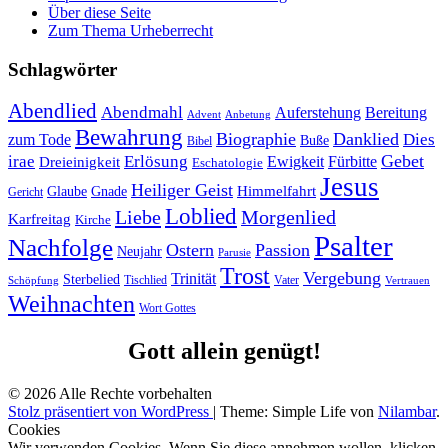
Über diese Seite
Zum Thema Urheberrecht
Schlagwörter
Abendlied
Abendmahl
Bereitung
Auferstehung
Advent
Anbetung
Bewahrung
Biographie
Danklied
zum Tode
Dies
Buße
Bibel
Gebet
irae
Erlösung
Ewigkeit
Fürbitte
Dreieinigkeit
Eschatologie
Jesus
Heiliger Geist
Himmelfahrt
Glaube
Gnade
Gericht
Loblied
Liebe
Morgenlied
Karfreitag
Kirche
Psalter
Nachfolge
Ostern
Passion
Neujahr
Parusie
Trost
Vergebung
Trinität
Sterbelied
Tischlied
Vater
Vertrauen
Schöpfung
Weihnachten
Wort Gottes
Gott allein genügt!
© 2026 Alle Rechte vorbehalten
Stolz präsentiert von WordPress
|
Theme: Simple Life von
Nilambar
.
Cookies
Wir verwenden Cookies. Wenn Sie diese annehmen wollen, klicken