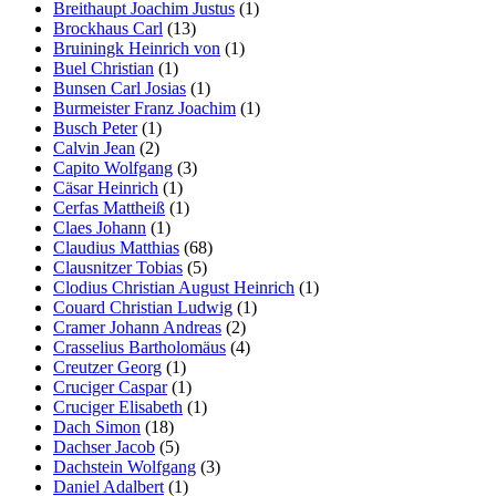
Breithaupt Joachim Justus
(1)
Brockhaus Carl
(13)
Bruiningk Heinrich von
(1)
Buel Christian
(1)
Bunsen Carl Josias
(1)
Burmeister Franz Joachim
(1)
Busch Peter
(1)
Calvin Jean
(2)
Capito Wolfgang
(3)
Cäsar Heinrich
(1)
Cerfas Mattheiß
(1)
Claes Johann
(1)
Claudius Matthias
(68)
Clausnitzer Tobias
(5)
Clodius Christian August Heinrich
(1)
Couard Christian Ludwig
(1)
Cramer Johann Andreas
(2)
Crasselius Bartholomäus
(4)
Creutzer Georg
(1)
Cruciger Caspar
(1)
Cruciger Elisabeth
(1)
Dach Simon
(18)
Dachser Jacob
(5)
Dachstein Wolfgang
(3)
Daniel Adalbert
(1)