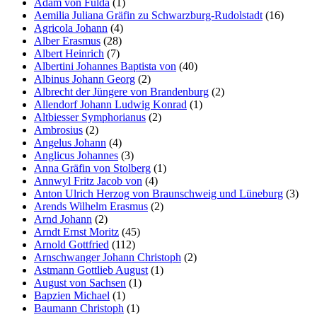
Adam von Fulda
(1)
Aemilia Juliana Gräfin zu Schwarzburg-Rudolstadt
(16)
Agricola Johann
(4)
Alber Erasmus
(28)
Albert Heinrich
(7)
Albertini Johannes Baptista von
(40)
Albinus Johann Georg
(2)
Albrecht der Jüngere von Brandenburg
(2)
Allendorf Johann Ludwig Konrad
(1)
Altbiesser Symphorianus
(2)
Ambrosius
(2)
Angelus Johann
(4)
Anglicus Johannes
(3)
Anna Gräfin von Stolberg
(1)
Annwyl Fritz Jacob von
(4)
Anton Ulrich Herzog von Braunschweig und Lüneburg
(3)
Arends Wilhelm Erasmus
(2)
Arnd Johann
(2)
Arndt Ernst Moritz
(45)
Arnold Gottfried
(112)
Arnschwanger Johann Christoph
(2)
Astmann Gottlieb August
(1)
August von Sachsen
(1)
Bapzien Michael
(1)
Baumann Christoph
(1)