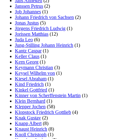
Jans Anneken
(2)
Janssen Petrus
(2)
Job Johannes
(1)
Johann Friedrich von Sachsen
(2)
Jonas Justus
(5)
Jörgens Friedrich Ludwig
(1)
Jorissen Matthias
(12)
Juda Leo
(6)
Jung-Stilling Johann Heinrich
(1)
Kantz Caspar
(1)
Keller Claus
(1)
Kern Georg
(1)
Keymann Christian
(3)
Keysel Wilhelm von
(1)
Kiesel Abraham
(1)
Kind Friedrich
(1)
Kinkel Gottfried
(1)
Kinner von Scherffenstein Martin
(1)
Klein Bernhard
(1)
Klepper Jochen
(58)
Klopstock Friedrich Gottlieb
(4)
Knak Gustav
(2)
Knapp Albert
(8)
Knaust Heinrich
(8)
Knoll Christoph
(1)