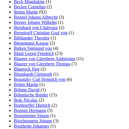
Beck Magdalene
(1)
Becker Cornelius
(2)
Behm Martin
(92)
Bengel Johann Albrecht
(3)
Berger Johann Wilhelm
(1)
Bernhard von Clairvaux
(2)
Bernstorff Christian Graf von
(1)
Bibliander Theodor
(1)
Bienemann Kaspar
(2)
Birken Sigmund von
(4)
Blaul Georg Friedrich
(23)
Blaurer von Giersberg Ambrosius
(11)
Blaurer von Giersberg Thomas
(7)
Blaurock Jörg
(2)
Blumhardt Christoph
(1)
Bogatzky Carl Heinrich von
(6)
Böhm Martin
(1)
Böhme David
(1)
Böhmische Brüder
(15)
Boie Nicolas
(2)
Bonhoeffer Dietrich
(2)
Bonnus Hermann
(5)
Bornmeister Simon
(1)
Böschenstein Johann
(3)
Botzheim Johannes
(1)