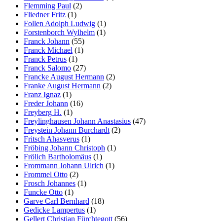
Flemming Paul
(2)
Fliedner Fritz
(1)
Follen Adolph Ludwig
(1)
Forstenborch Wylhelm
(1)
Franck Johann
(55)
Franck Michael
(1)
Franck Petrus
(1)
Franck Salomo
(27)
Francke August Hermann
(2)
Franke August Hermann
(2)
Franz Ignaz
(1)
Freder Johann
(16)
Freyberg H.
(1)
Freylinghausen Johann Anastasius
(47)
Freystein Johann Burchardt
(2)
Fritsch Ahasverus
(1)
Fröbing Johann Christoph
(1)
Frölich Bartholomäus
(1)
Frommann Johann Ulrich
(1)
Frommel Otto
(2)
Frosch Johannes
(1)
Funcke Otto
(1)
Garve Carl Bernhard
(18)
Gedicke Lampertus
(1)
Gellert Christian Fürchtegott
(56)