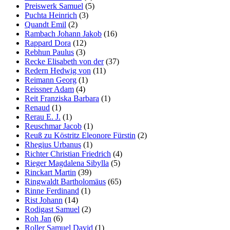
Preiswerk Samuel
(5)
Puchta Heinrich
(3)
Quandt Emil
(2)
Rambach Johann Jakob
(16)
Rappard Dora
(12)
Rebhun Paulus
(3)
Recke Elisabeth von der
(37)
Redern Hedwig von
(11)
Reimann Georg
(1)
Reissner Adam
(4)
Reit Franziska Barbara
(1)
Renaud
(1)
Rerau E. J.
(1)
Reuschmar Jacob
(1)
Reuß zu Köstritz Eleonore Fürstin
(2)
Rhegius Urbanus
(1)
Richter Christian Friedrich
(4)
Rieger Magdalena Sibylla
(5)
Rinckart Martin
(39)
Ringwaldt Bartholomäus
(65)
Rinne Ferdinand
(1)
Rist Johann
(14)
Rodigast Samuel
(2)
Roh Jan
(6)
Roller Samuel David
(1)