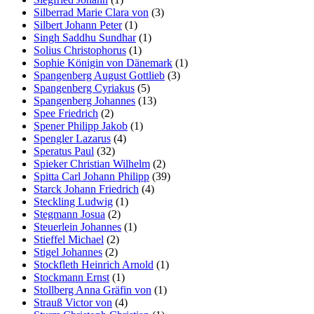
Silberrad Marie Clara von
(3)
Silbert Johann Peter
(1)
Singh Saddhu Sundhar
(1)
Solius Christophorus
(1)
Sophie Königin von Dänemark
(1)
Spangenberg August Gottlieb
(3)
Spangenberg Cyriakus
(5)
Spangenberg Johannes
(13)
Spee Friedrich
(2)
Spener Philipp Jakob
(1)
Spengler Lazarus
(4)
Speratus Paul
(32)
Spieker Christian Wilhelm
(2)
Spitta Carl Johann Philipp
(39)
Starck Johann Friedrich
(4)
Steckling Ludwig
(1)
Stegmann Josua
(2)
Steuerlein Johannes
(1)
Stieffel Michael
(2)
Stigel Johannes
(2)
Stockfleth Heinrich Arnold
(1)
Stockmann Ernst
(1)
Stollberg Anna Gräfin von
(1)
Strauß Victor von
(4)