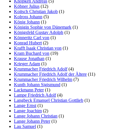
Knopken Andreas
(5)
Köbner Julius
(12)
Koitsch Christian Jakob
(1)
Kolross Johann
(5)
König Johann
(1)
Königin Sophie von Dänemark
(1)
Königsfeld Gustav Adolph
(1)
Könneritz Carl von
(1)
Konrad Hubert
(2)
Krafft Isaak Christian von
(1)
Kram Buchard von
(19)
Krause Jonathan
(1)
Krieger Adam
(1)
Krummacher Friedrich Adolf
(4)
Krummacher Friedrich Adolf der Ältere
(11)
Krummacher Friedrich Wilhelm
(7)
Kunth Johann Sigismund
(1)
Lackmann Peter
(1)
Lampe Friedrich Adolf
(4)
Langbeck Emanuel Christian Gottlieb
(1)
Lange Ernst
(1)
Lange Joachim
(2)
Lange Johann Christian
(1)
Lange Johann Peter
(1)
Lau Samuel
(1)