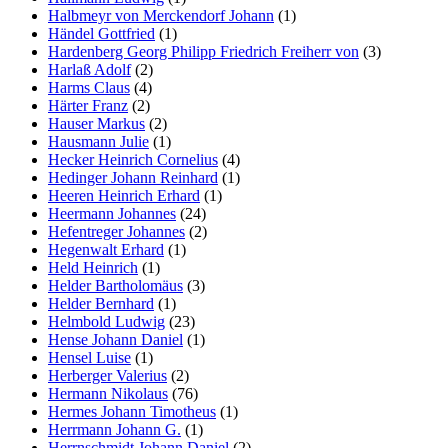
Halbmeyr von Merckendorf Johann
(1)
Händel Gottfried
(1)
Hardenberg Georg Philipp Friedrich Freiherr von
(3)
Harlaß Adolf
(2)
Harms Claus
(4)
Härter Franz
(2)
Hauser Markus
(2)
Hausmann Julie
(1)
Hecker Heinrich Cornelius
(4)
Hedinger Johann Reinhard
(1)
Heeren Heinrich Erhard
(1)
Heermann Johannes
(24)
Hefentreger Johannes
(2)
Hegenwalt Erhard
(1)
Held Heinrich
(1)
Helder Bartholomäus
(3)
Helder Bernhard
(1)
Helmbold Ludwig
(23)
Hense Johann Daniel
(1)
Hensel Luise
(1)
Herberger Valerius
(2)
Hermann Nikolaus
(76)
Hermes Johann Timotheus
(1)
Herrmann Johann G.
(1)
Herrnschmidt Johann Daniel
(2)