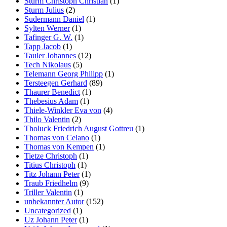
Sturm Christoph Christian
(1)
Sturm Julius
(2)
Sudermann Daniel
(1)
Sylten Werner
(1)
Tafinger G. W.
(1)
Tapp Jacob
(1)
Tauler Johannes
(12)
Tech Nikolaus
(5)
Telemann Georg Philipp
(1)
Tersteegen Gerhard
(89)
Thaurer Benedict
(1)
Thebesius Adam
(1)
Thiele-Winkler Eva von
(4)
Thilo Valentin
(2)
Tholuck Friedrich August Gottreu
(1)
Thomas von Celano
(1)
Thomas von Kempen
(1)
Tietze Christoph
(1)
Titius Christoph
(1)
Titz Johann Peter
(1)
Traub Friedhelm
(9)
Triller Valentin
(1)
unbekannter Autor
(152)
Uncategorized
(1)
Uz Johann Peter
(1)