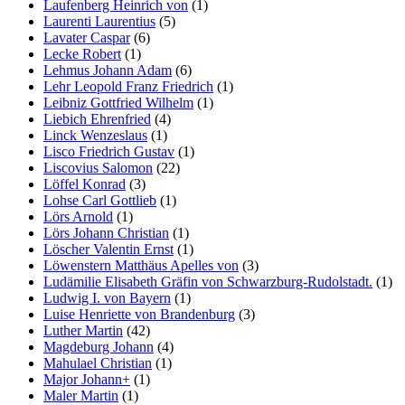
Laufenberg Heinrich von
(1)
Laurenti Laurentius
(5)
Lavater Caspar
(6)
Lecke Robert
(1)
Lehmus Johann Adam
(6)
Lehr Leopold Franz Friedrich
(1)
Leibniz Gottfried Wilhelm
(1)
Liebich Ehrenfried
(4)
Linck Wenzeslaus
(1)
Lisco Friedrich Gustav
(1)
Liscovius Salomon
(22)
Löffel Konrad
(3)
Lohse Carl Gottlieb
(1)
Lörs Arnold
(1)
Lörs Johann Christian
(1)
Löscher Valentin Ernst
(1)
Löwenstern Matthäus Apelles von
(3)
Ludämilie Elisabeth Gräfin von Schwarzburg-Rudolstadt.
(1)
Ludwig I. von Bayern
(1)
Luise Henriette von Brandenburg
(3)
Luther Martin
(42)
Magdeburg Johann
(4)
Mahulael Christian
(1)
Major Johann+
(1)
Maler Martin
(1)