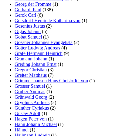
Georg der Fromme
(1)
Gerhardt Paul
(138)
Gerok Carl
(6)
Gersdorff Henriette Katharina von
(1)
Gesenius Justus
(2)
Gigas Johann
(5)
Gobat Samuel
(1)
Gossner Johannes Evangelista
(2)
Gotter Ludwig Andreas
(4)
Grafe Hermann Heinrich
(9)
Gramann Johann
(1)
Greding Johann Ernst
(1)
Gregor Christian
(3)
Greiter Matthäus
(7)
Grimmelshausen Hans Christoffel von
(1)
Grosser Samuel
(1)
Gruber Andreas
(1)
Grünwald Georg
(2)
Gryphius Andreas
(2)
Günther Cyriakus
(2)
Gustav Adolf
(1)
Hagen Peter von
(1)
Hahn Johann Michael
(1)
Hähnel
(1)
Hailmann Ludwig
(1)