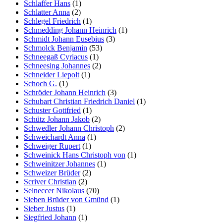
Schlaffer Hans
(1)
Schlatter Anna
(2)
Schlegel Friedrich
(1)
Schmedding Johann Heinrich
(1)
Schmidt Johann Eusebius
(3)
Schmolck Benjamin
(53)
Schneegaß Cyriacus
(1)
Schneesing Johannes
(2)
Schneider Liepolt
(1)
Schoch G.
(1)
Schröder Johann Heinrich
(3)
Schubart Christian Friedrich Daniel
(1)
Schuster Gottfried
(1)
Schütz Johann Jakob
(2)
Schwedler Johann Christoph
(2)
Schweichardt Anna
(1)
Schweiger Rupert
(1)
Schweinick Hans Christoph von
(1)
Schweinitzer Johannes
(1)
Schweizer Brüder
(2)
Scriver Christian
(2)
Selneccer Nikolaus
(70)
Sieben Brüder von Gmünd
(1)
Sieber Justus
(1)
Siegfried Johann
(1)