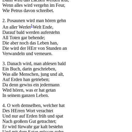
Wenn alles wird vergehn im Feur,
Wie Petrus davon schreibet.
2. Posaunen wird man hören gehn
1
An aller Werlet
Welt
Ende,
Darauf bald werden auferstehn
All Toten gar behende;
Die aber noch das Leben han,
Die wird der HErr von Stunden an
Verwandeln und verneuen.
3. Danach wird, man ablesen bald
Ein Buch, darin geschrieben,
Was alle Menschen, jung und alt,
Auf Erden han getrieben;
Da denn gewiss ein jedermann
Wird hören, was er hat getan
In seinem ganzen Leben.
4. O weh demselben, welcher hat
Des HErren Wort verachtet
Und nur auf Erden früh und spat
Nach großem Gut getrachtet;
Er wird fürwahr gar kalt bestehn
Und mit dem Satan müssen gehn