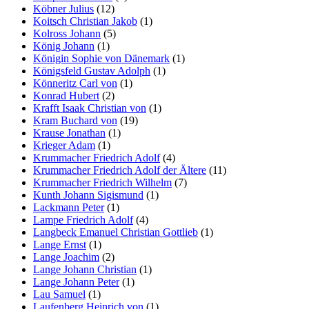
Köbner Julius
(12)
Koitsch Christian Jakob
(1)
Kolross Johann
(5)
König Johann
(1)
Königin Sophie von Dänemark
(1)
Königsfeld Gustav Adolph
(1)
Könneritz Carl von
(1)
Konrad Hubert
(2)
Krafft Isaak Christian von
(1)
Kram Buchard von
(19)
Krause Jonathan
(1)
Krieger Adam
(1)
Krummacher Friedrich Adolf
(4)
Krummacher Friedrich Adolf der Ältere
(11)
Krummacher Friedrich Wilhelm
(7)
Kunth Johann Sigismund
(1)
Lackmann Peter
(1)
Lampe Friedrich Adolf
(4)
Langbeck Emanuel Christian Gottlieb
(1)
Lange Ernst
(1)
Lange Joachim
(2)
Lange Johann Christian
(1)
Lange Johann Peter
(1)
Lau Samuel
(1)
Laufenberg Heinrich von
(1)