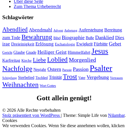
Über diese Seite
Zum Thema Urheberrecht
Schlagwörter
Abendlied
Abendmahl
Bereitung
Auferstehung
Advent
Anbetung
Bewahrung
Biographie
Danklied
zum Tode
Dies
Buße
Bibel
Gebet
irae
Erlösung
Ewigkeit
Fürbitte
Dreieinigkeit
Eschatologie
Jesus
Heiliger Geist
Himmelfahrt
Glaube
Gnade
Gericht
Loblied
Liebe
Morgenlied
Karfreitag
Kirche
Psalter
Nachfolge
Ostern
Passion
Neujahr
Parusie
Trost
Vergebung
Trinität
Sterbelied
Tischlied
Vater
Vertrauen
Schöpfung
Weihnachten
Wort Gottes
Gott allein genügt!
© 2026 Alle Rechte vorbehalten
Stolz präsentiert von WordPress
|
Theme: Simple Life von
Nilambar
.
Cookies
Wir verwenden Cookies. Wenn Sie diese annehmen wollen, klicken