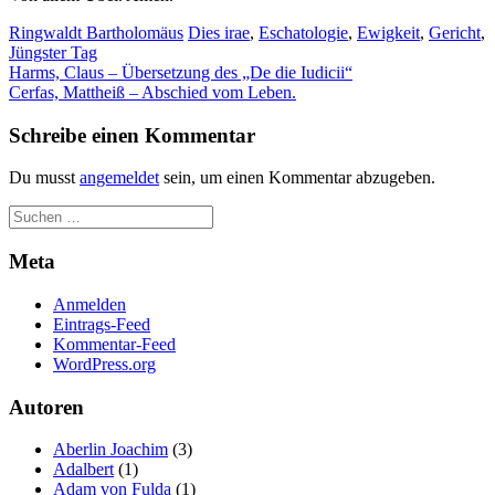
Ringwaldt Bartholomäus
Dies irae
,
Eschatologie
,
Ewigkeit
,
Gericht
,
Jüngster Tag
Beitragsnavigation
Harms, Claus – Übersetzung des „De die Iudicii“
Cerfas, Mattheiß – Abschied vom Leben.
Schreibe einen Kommentar
Du musst
angemeldet
sein, um einen Kommentar abzugeben.
Meta
Anmelden
Eintrags-Feed
Kommentar-Feed
WordPress.org
Autoren
Aberlin Joachim
(3)
Adalbert
(1)
Adam von Fulda
(1)