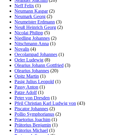
Neander Joachim
(20)
Neff Felix
(1)
Neumann Kaspar
(2)
Neumark Georg
(2)
Neumeister Erdmann
(3)
Neuß Heinrich Georg
(2)
Nicolai Philipp
(5)
Niedling Johannes
(2)
Nitschmann Anna
(1)
Novalis
(4)
Oecolampad Johannes
(1)
Oeler Ludewig
(8)
Olearius Johann Gottfried
(3)
Olearius Johannes
(20)
Opitz Martin
(1)
Pasig Julius Leopold
(1)
Passy Anton
(1)
Patze Adolf
(1)
Peter von Dresden
(1)
Pfeil Christian Karl Ludwig von
(43)
Piscator Johannes
(2)
Pollio Symphorianus
(2)
Praetorius Joachim
(1)
Prätorius Benjamin
(1)
Prätorius Michael
(1)