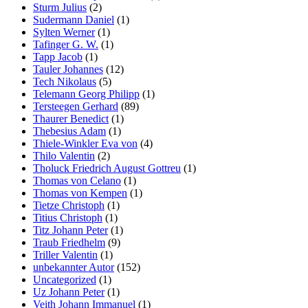
Sturm Julius
(2)
Sudermann Daniel
(1)
Sylten Werner
(1)
Tafinger G. W.
(1)
Tapp Jacob
(1)
Tauler Johannes
(12)
Tech Nikolaus
(5)
Telemann Georg Philipp
(1)
Tersteegen Gerhard
(89)
Thaurer Benedict
(1)
Thebesius Adam
(1)
Thiele-Winkler Eva von
(4)
Thilo Valentin
(2)
Tholuck Friedrich August Gottreu
(1)
Thomas von Celano
(1)
Thomas von Kempen
(1)
Tietze Christoph
(1)
Titius Christoph
(1)
Titz Johann Peter
(1)
Traub Friedhelm
(9)
Triller Valentin
(1)
unbekannter Autor
(152)
Uncategorized
(1)
Uz Johann Peter
(1)
Veith Johann Immanuel
(1)