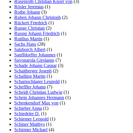
Rosenroth Christian Knorr von
(3)
Rösler Jeremias
(1)
Rothe Johann
(3)
Ruben Johann Christoph
(2)
Rückert Friedrich
(1)
Runge Christian
(2)
Ruopp Johann Friedrich
(1)
Rutilius Martin
(1)
Sachs Hans
(28)
Salsborch Albert
(1)
Sanffdorffer Johannes
(1)
Savonarola Girolamo
(7)
Schade Johann Caspar
(3)
Schaitberger Joseph
(2)
Schalling Martin
(1)
Scharnschlager Leupold
(1)
Scheffler Johann
(7)
Scheidt Christian Ludwig
(1)
Schein Johannes Hermann
(1)
Schenkendorf Max von
(1)
Schieber Anna
(1)
Schiedeler D.
(1)
Schiemer Leopold
(1)
Schiner Matthys
(1)
Schirmer Michael
(4)