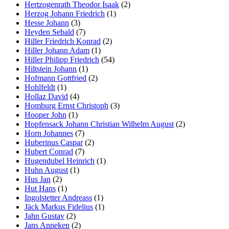
Hertzogenrath Theodor Isaak
(2)
Herzog Johann Friedrich
(1)
Hesse Johann
(3)
Heyden Sebald
(7)
Hiller Friedrich Konrad
(2)
Hiller Johann Adam
(1)
Hiller Philipp Friedrich
(54)
Hiltstein Johann
(1)
Hofmann Gottfried
(2)
Hohlfeldt
(1)
Hollaz David
(4)
Homburg Ernst Christoph
(3)
Hooper John
(1)
Hopfensack Johann Christian Wilhelm August
(2)
Horn Johannes
(7)
Huberinus Caspar
(2)
Hubert Conrad
(7)
Hugendubel Heinrich
(1)
Huhn August
(1)
Hus Jan
(2)
Hut Hans
(1)
Ingolstetter Andreass
(1)
Jäck Markus Fidelius
(1)
Jahn Gustav
(2)
Jans Anneken
(2)