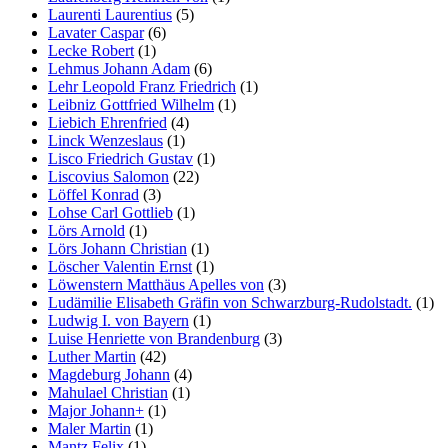
Laurenti Laurentius
(5)
Lavater Caspar
(6)
Lecke Robert
(1)
Lehmus Johann Adam
(6)
Lehr Leopold Franz Friedrich
(1)
Leibniz Gottfried Wilhelm
(1)
Liebich Ehrenfried
(4)
Linck Wenzeslaus
(1)
Lisco Friedrich Gustav
(1)
Liscovius Salomon
(22)
Löffel Konrad
(3)
Lohse Carl Gottlieb
(1)
Lörs Arnold
(1)
Lörs Johann Christian
(1)
Löscher Valentin Ernst
(1)
Löwenstern Matthäus Apelles von
(3)
Ludämilie Elisabeth Gräfin von Schwarzburg-Rudolstadt.
(1)
Ludwig I. von Bayern
(1)
Luise Henriette von Brandenburg
(3)
Luther Martin
(42)
Magdeburg Johann
(4)
Mahulael Christian
(1)
Major Johann+
(1)
Maler Martin
(1)
Mantz Felix
(1)