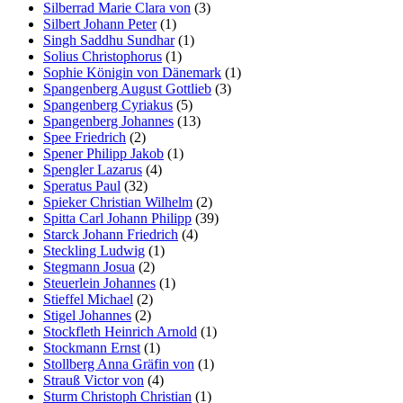
Silberrad Marie Clara von
(3)
Silbert Johann Peter
(1)
Singh Saddhu Sundhar
(1)
Solius Christophorus
(1)
Sophie Königin von Dänemark
(1)
Spangenberg August Gottlieb
(3)
Spangenberg Cyriakus
(5)
Spangenberg Johannes
(13)
Spee Friedrich
(2)
Spener Philipp Jakob
(1)
Spengler Lazarus
(4)
Speratus Paul
(32)
Spieker Christian Wilhelm
(2)
Spitta Carl Johann Philipp
(39)
Starck Johann Friedrich
(4)
Steckling Ludwig
(1)
Stegmann Josua
(2)
Steuerlein Johannes
(1)
Stieffel Michael
(2)
Stigel Johannes
(2)
Stockfleth Heinrich Arnold
(1)
Stockmann Ernst
(1)
Stollberg Anna Gräfin von
(1)
Strauß Victor von
(4)
Sturm Christoph Christian
(1)