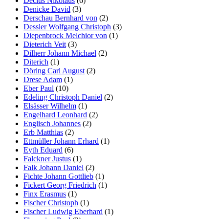
Decius Nikolaus
(6)
Denicke David
(3)
Derschau Bernhard von
(2)
Dessler Wolfgang Christoph
(3)
Diepenbrock Melchior von
(1)
Dieterich Veit
(3)
Dilherr Johann Michael
(2)
Diterich
(1)
Döring Carl August
(2)
Drese Adam
(1)
Eber Paul
(10)
Edeling Christoph Daniel
(2)
Elsässer Wilhelm
(1)
Engelhard Leonhard
(2)
Englisch Johannes
(2)
Erb Matthias
(2)
Ettmüller Johann Erhard
(1)
Eyth Eduard
(6)
Falckner Justus
(1)
Falk Johann Daniel
(2)
Fichte Johann Gottlieb
(1)
Fickert Georg Friedrich
(1)
Finx Erasmus
(1)
Fischer Christoph
(1)
Fischer Ludwig Eberhard
(1)