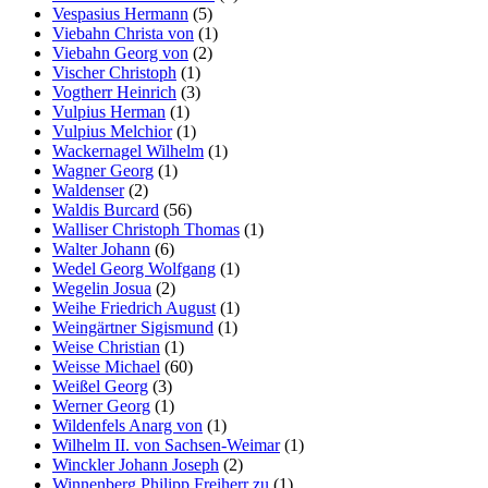
Vespasius Hermann
(5)
Viebahn Christa von
(1)
Viebahn Georg von
(2)
Vischer Christoph
(1)
Vogtherr Heinrich
(3)
Vulpius Herman
(1)
Vulpius Melchior
(1)
Wackernagel Wilhelm
(1)
Wagner Georg
(1)
Waldenser
(2)
Waldis Burcard
(56)
Walliser Christoph Thomas
(1)
Walter Johann
(6)
Wedel Georg Wolfgang
(1)
Wegelin Josua
(2)
Weihe Friedrich August
(1)
Weingärtner Sigismund
(1)
Weise Christian
(1)
Weisse Michael
(60)
Weißel Georg
(3)
Werner Georg
(1)
Wildenfels Anarg von
(1)
Wilhelm II. von Sachsen-Weimar
(1)
Winckler Johann Joseph
(2)
Winnenberg Philipp Freiherr zu
(1)