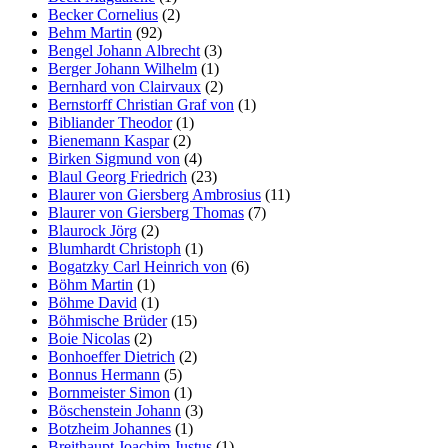
Becker Cornelius
(2)
Behm Martin
(92)
Bengel Johann Albrecht
(3)
Berger Johann Wilhelm
(1)
Bernhard von Clairvaux
(2)
Bernstorff Christian Graf von
(1)
Bibliander Theodor
(1)
Bienemann Kaspar
(2)
Birken Sigmund von
(4)
Blaul Georg Friedrich
(23)
Blaurer von Giersberg Ambrosius
(11)
Blaurer von Giersberg Thomas
(7)
Blaurock Jörg
(2)
Blumhardt Christoph
(1)
Bogatzky Carl Heinrich von
(6)
Böhm Martin
(1)
Böhme David
(1)
Böhmische Brüder
(15)
Boie Nicolas
(2)
Bonhoeffer Dietrich
(2)
Bonnus Hermann
(5)
Bornmeister Simon
(1)
Böschenstein Johann
(3)
Botzheim Johannes
(1)
Breithaupt Joachim Justus
(1)