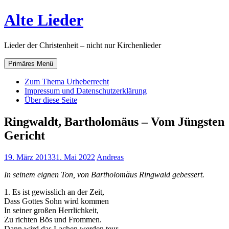
Zum
Alte Lieder
Inhalt
springen
Lieder der Christenheit – nicht nur Kirchenlieder
Primäres Menü
Zum Thema Urheberrecht
Impressum und Datenschutzerklärung
Über diese Seite
Ringwaldt, Bartholomäus – Vom Jüngsten
Gericht
19. März 2013
31. Mai 2022
Andreas
In seinem eignen Ton, von Bartholomäus Ringwald gebessert.
1. Es ist gewisslich an der Zeit,
Dass Gottes Sohn wird kommen
In seiner großen Herrlichkeit,
Zu richten Bös und Frommen.
Dann wird das Lachen werden teur,