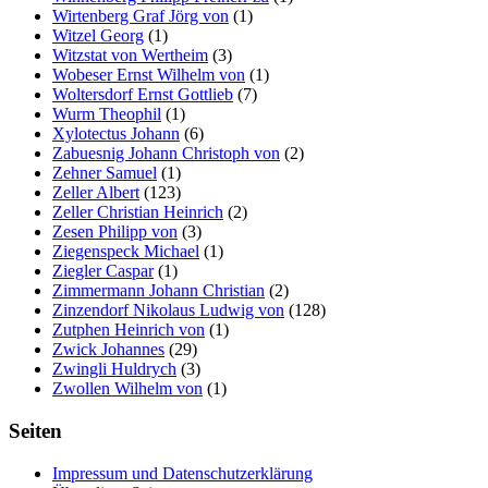
Wirtenberg Graf Jörg von
(1)
Witzel Georg
(1)
Witzstat von Wertheim
(3)
Wobeser Ernst Wilhelm von
(1)
Woltersdorf Ernst Gottlieb
(7)
Wurm Theophil
(1)
Xylotectus Johann
(6)
Zabuesnig Johann Christoph von
(2)
Zehner Samuel
(1)
Zeller Albert
(123)
Zeller Christian Heinrich
(2)
Zesen Philipp von
(3)
Ziegenspeck Michael
(1)
Ziegler Caspar
(1)
Zimmermann Johann Christian
(2)
Zinzendorf Nikolaus Ludwig von
(128)
Zutphen Heinrich von
(1)
Zwick Johannes
(29)
Zwingli Huldrych
(3)
Zwollen Wilhelm von
(1)
Seiten
Impressum und Datenschutzerklärung