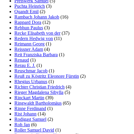
Preiswerk Samuel
(5)
Puchta Heinrich
(3)
Quandt Emil
(2)
Rambach Johann Jakob
(16)
Rappard Dora
(12)
Rebhun Paulus
(3)
Recke Elisabeth von der
(37)
Redern Hedwig von
(11)
Reimann Georg
(1)
Reissner Adam
(4)
Reit Franziska Barbara
(1)
Renaud
(1)
Rerau E. J.
(1)
Reuschmar Jacob
(1)
Reuß zu Köstritz Eleonore Fürstin
(2)
Rhegius Urbanus
(1)
Richter Christian Friedrich
(4)
Rieger Magdalena Sibylla
(5)
Rinckart Martin
(39)
Ringwaldt Bartholomäus
(65)
Rinne Ferdinand
(1)
Rist Johann
(14)
Rodigast Samuel
(2)
Roh Jan
(6)
Roller Samuel David
(1)