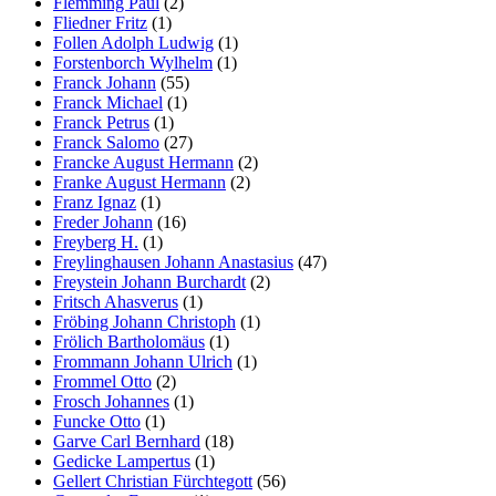
Flemming Paul
(2)
Fliedner Fritz
(1)
Follen Adolph Ludwig
(1)
Forstenborch Wylhelm
(1)
Franck Johann
(55)
Franck Michael
(1)
Franck Petrus
(1)
Franck Salomo
(27)
Francke August Hermann
(2)
Franke August Hermann
(2)
Franz Ignaz
(1)
Freder Johann
(16)
Freyberg H.
(1)
Freylinghausen Johann Anastasius
(47)
Freystein Johann Burchardt
(2)
Fritsch Ahasverus
(1)
Fröbing Johann Christoph
(1)
Frölich Bartholomäus
(1)
Frommann Johann Ulrich
(1)
Frommel Otto
(2)
Frosch Johannes
(1)
Funcke Otto
(1)
Garve Carl Bernhard
(18)
Gedicke Lampertus
(1)
Gellert Christian Fürchtegott
(56)