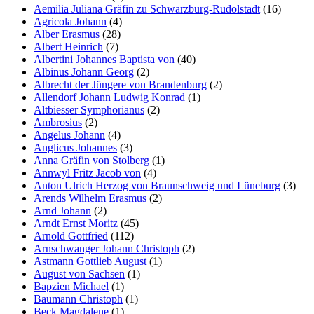
Aemilia Juliana Gräfin zu Schwarzburg-Rudolstadt
(16)
Agricola Johann
(4)
Alber Erasmus
(28)
Albert Heinrich
(7)
Albertini Johannes Baptista von
(40)
Albinus Johann Georg
(2)
Albrecht der Jüngere von Brandenburg
(2)
Allendorf Johann Ludwig Konrad
(1)
Altbiesser Symphorianus
(2)
Ambrosius
(2)
Angelus Johann
(4)
Anglicus Johannes
(3)
Anna Gräfin von Stolberg
(1)
Annwyl Fritz Jacob von
(4)
Anton Ulrich Herzog von Braunschweig und Lüneburg
(3)
Arends Wilhelm Erasmus
(2)
Arnd Johann
(2)
Arndt Ernst Moritz
(45)
Arnold Gottfried
(112)
Arnschwanger Johann Christoph
(2)
Astmann Gottlieb August
(1)
August von Sachsen
(1)
Bapzien Michael
(1)
Baumann Christoph
(1)
Beck Magdalene
(1)