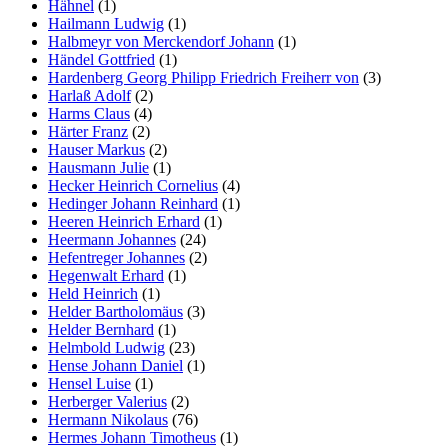
Hähnel
(1)
Hailmann Ludwig
(1)
Halbmeyr von Merckendorf Johann
(1)
Händel Gottfried
(1)
Hardenberg Georg Philipp Friedrich Freiherr von
(3)
Harlaß Adolf
(2)
Harms Claus
(4)
Härter Franz
(2)
Hauser Markus
(2)
Hausmann Julie
(1)
Hecker Heinrich Cornelius
(4)
Hedinger Johann Reinhard
(1)
Heeren Heinrich Erhard
(1)
Heermann Johannes
(24)
Hefentreger Johannes
(2)
Hegenwalt Erhard
(1)
Held Heinrich
(1)
Helder Bartholomäus
(3)
Helder Bernhard
(1)
Helmbold Ludwig
(23)
Hense Johann Daniel
(1)
Hensel Luise
(1)
Herberger Valerius
(2)
Hermann Nikolaus
(76)
Hermes Johann Timotheus
(1)