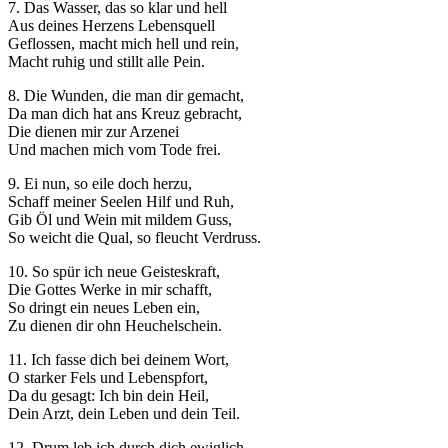
7. Das Wasser, das so klar und hell
Aus deines Herzens Lebensquell
Geflossen, macht mich hell und rein,
Macht ruhig und stillt alle Pein.
8. Die Wunden, die man dir gemacht,
Da man dich hat ans Kreuz gebracht,
Die dienen mir zur Arzenei
Und machen mich vom Tode frei.
9. Ei nun, so eile doch herzu,
Schaff meiner Seelen Hilf und Ruh,
Gib Öl und Wein mit mildem Guss,
So weicht die Qual, so fleucht Verdruss.
10. So spür ich neue Geisteskraft,
Die Gottes Werke in mir schafft,
So dringt ein neues Leben ein,
Zu dienen dir ohn Heuchelschein.
11. Ich fasse dich bei deinem Wort,
O starker Fels und Lebenspfort,
Da du gesagt: Ich bin dein Heil,
Dein Arzt, dein Leben und dein Teil.
12. Drum leb ich durch dich ewiglich,