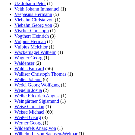
Uz Johann Peter
(1)
Veith Johann Immanuel
(1)
Vespasius Hermann
(5)
Viebahn Christa von
(1)
Viebahn Georg von
(2)
Vischer Christoph
(1)
Vogtherr Heinrich
(3)
Vulpius Herman
(1)
Vulpius Melchior
(1)
Wackernagel Wilhelm
(1)
Wagner Georg
(1)
Waldenser
(2)
Waldis Burcard
(56)
Walliser Christoph Thomas
(1)
Walter Johann
(6)
Wedel Georg Wolfgang
(1)
Wegelin Josua
(2)
Weihe Friedrich August
(1)
Weingärtner Sigismund
(1)
Weise Christian
(1)
Weisse Michael
(60)
Weißel Georg
(3)
Werner Georg
(1)
Wildenfels Anarg von
(1)
Wilhelm II. von Sachsen-Weimar
(1)