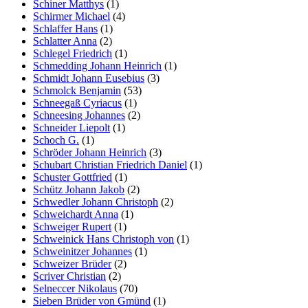
Schiner Matthys
(1)
Schirmer Michael
(4)
Schlaffer Hans
(1)
Schlatter Anna
(2)
Schlegel Friedrich
(1)
Schmedding Johann Heinrich
(1)
Schmidt Johann Eusebius
(3)
Schmolck Benjamin
(53)
Schneegaß Cyriacus
(1)
Schneesing Johannes
(2)
Schneider Liepolt
(1)
Schoch G.
(1)
Schröder Johann Heinrich
(3)
Schubart Christian Friedrich Daniel
(1)
Schuster Gottfried
(1)
Schütz Johann Jakob
(2)
Schwedler Johann Christoph
(2)
Schweichardt Anna
(1)
Schweiger Rupert
(1)
Schweinick Hans Christoph von
(1)
Schweinitzer Johannes
(1)
Schweizer Brüder
(2)
Scriver Christian
(2)
Selneccer Nikolaus
(70)
Sieben Brüder von Gmünd
(1)