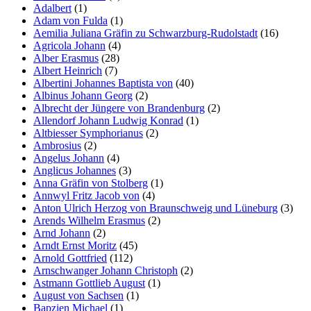
Adalbert
(1)
Adam von Fulda
(1)
Aemilia Juliana Gräfin zu Schwarzburg-Rudolstadt
(16)
Agricola Johann
(4)
Alber Erasmus
(28)
Albert Heinrich
(7)
Albertini Johannes Baptista von
(40)
Albinus Johann Georg
(2)
Albrecht der Jüngere von Brandenburg
(2)
Allendorf Johann Ludwig Konrad
(1)
Altbiesser Symphorianus
(2)
Ambrosius
(2)
Angelus Johann
(4)
Anglicus Johannes
(3)
Anna Gräfin von Stolberg
(1)
Annwyl Fritz Jacob von
(4)
Anton Ulrich Herzog von Braunschweig und Lüneburg
(3)
Arends Wilhelm Erasmus
(2)
Arnd Johann
(2)
Arndt Ernst Moritz
(45)
Arnold Gottfried
(112)
Arnschwanger Johann Christoph
(2)
Astmann Gottlieb August
(1)
August von Sachsen
(1)
Bapzien Michael
(1)