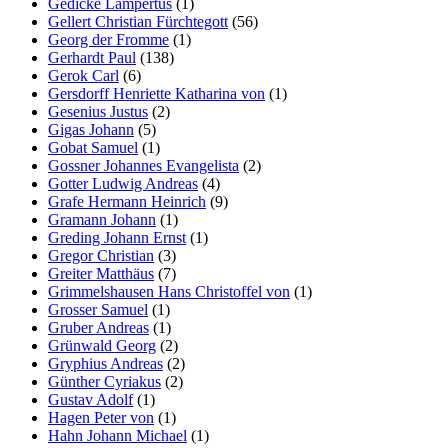
Gedicke Lampertus
(1)
Gellert Christian Fürchtegott
(56)
Georg der Fromme
(1)
Gerhardt Paul
(138)
Gerok Carl
(6)
Gersdorff Henriette Katharina von
(1)
Gesenius Justus
(2)
Gigas Johann
(5)
Gobat Samuel
(1)
Gossner Johannes Evangelista
(2)
Gotter Ludwig Andreas
(4)
Grafe Hermann Heinrich
(9)
Gramann Johann
(1)
Greding Johann Ernst
(1)
Gregor Christian
(3)
Greiter Matthäus
(7)
Grimmelshausen Hans Christoffel von
(1)
Grosser Samuel
(1)
Gruber Andreas
(1)
Grünwald Georg
(2)
Gryphius Andreas
(2)
Günther Cyriakus
(2)
Gustav Adolf
(1)
Hagen Peter von
(1)
Hahn Johann Michael
(1)