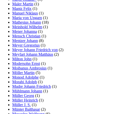
Maler Martin
(1)
Mantz Felix
(1)
Manuel Niklaus
(1)
Maria von Ungarn
(1)
Mathesius Johann
(18)
Meinhold Wilhelm
(1)
Mener Johanna
(1)
Mensch Christian
(1)
Mentzer Johann
(8)
Meyer Gregorius
(1)
Meyer Johann Friedrich von
(2)
Meyfart Johann Matthäus
(2)
Milton John
(1)
Modersohn Ernst
(1)
Moibanus Ambrosius
(1)
Möller Martin
(5)
Monod Adolphe
(1)
Morahi Adolph
(1)
Mudre Johann Friedrich
(1)
Mühlmann Johann
(1)
Müller Georg
(1)
Müller Heinrich
(1)
Müller J. S.
(1)
Münter Balthasar
(2)
Musculus Wolfgang
(6)