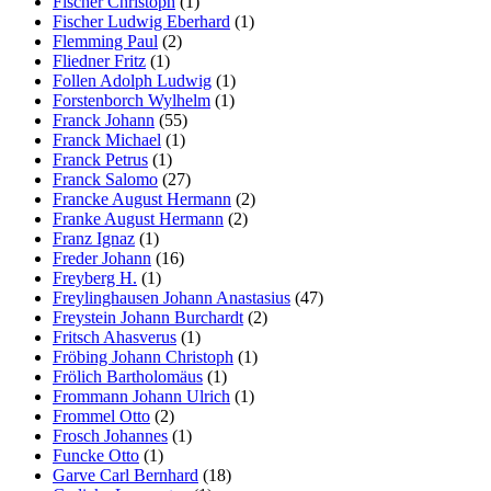
Fischer Christoph
(1)
Fischer Ludwig Eberhard
(1)
Flemming Paul
(2)
Fliedner Fritz
(1)
Follen Adolph Ludwig
(1)
Forstenborch Wylhelm
(1)
Franck Johann
(55)
Franck Michael
(1)
Franck Petrus
(1)
Franck Salomo
(27)
Francke August Hermann
(2)
Franke August Hermann
(2)
Franz Ignaz
(1)
Freder Johann
(16)
Freyberg H.
(1)
Freylinghausen Johann Anastasius
(47)
Freystein Johann Burchardt
(2)
Fritsch Ahasverus
(1)
Fröbing Johann Christoph
(1)
Frölich Bartholomäus
(1)
Frommann Johann Ulrich
(1)
Frommel Otto
(2)
Frosch Johannes
(1)
Funcke Otto
(1)
Garve Carl Bernhard
(18)