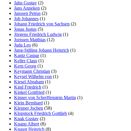
Jahn Gustav
(2)
Jans Anneken
(2)
Janssen Petrus
(2)
Job Johannes
(1)
Johann Friedrich von Sachsen
(2)
Jonas Justus
(5)
Jörgens Friedrich Ludwig
(1)
Jorissen Matthias
(12)
Juda Leo
(6)
Jung-Stilling Johann Heinrich
(1)
Kantz Caspar
(1)
Keller Claus
(1)
Kern Georg
(1)
Keymann Christian
(3)
Keysel Wilhelm von
(1)
Kiesel Abraham
(1)
Kind Friedrich
(1)
Kinkel Gottfried
(1)
Kinner von Scherffenstein Martin
(1)
Klein Bernhard
(1)
Klepper Jochen
(58)
Klopstock Friedrich Gottlieb
(4)
Knak Gustav
(2)
Knapp Albert
(8)
Knaust Heinrich
(8)