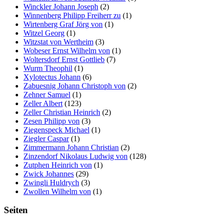
Winckler Johann Joseph
(2)
Winnenberg Philipp Freiherr zu
(1)
Wirtenberg Graf Jörg von
(1)
Witzel Georg
(1)
Witzstat von Wertheim
(3)
Wobeser Ernst Wilhelm von
(1)
Woltersdorf Ernst Gottlieb
(7)
Wurm Theophil
(1)
Xylotectus Johann
(6)
Zabuesnig Johann Christoph von
(2)
Zehner Samuel
(1)
Zeller Albert
(123)
Zeller Christian Heinrich
(2)
Zesen Philipp von
(3)
Ziegenspeck Michael
(1)
Ziegler Caspar
(1)
Zimmermann Johann Christian
(2)
Zinzendorf Nikolaus Ludwig von
(128)
Zutphen Heinrich von
(1)
Zwick Johannes
(29)
Zwingli Huldrych
(3)
Zwollen Wilhelm von
(1)
Seiten