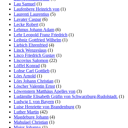
Lau Samuel
(1)
Laufenberg Heinrich von
(1)
Laurenti Laurentius
(5)
Lavater Caspar
(6)
Lecke Robert
(1)
Lehmus Johann Adam
(6)
Lehr Leopold Franz Friedrich
(1)
Leibniz Gottfried Wilhelm
(1)
Liebich Ehrenfried
(4)
Linck Wenzeslaus
(1)
Lisco Friedrich Gustav
(1)
Liscovius Salomon
(22)
Löffel Konrad
(3)
Lohse Carl Gottlieb
(1)
Lörs Arnold
(1)
Lörs Johann Christian
(1)
Löscher Valentin Ernst
(1)
Löwenstern Matthäus Apelles von
(3)
Ludämilie Elisabeth Gräfin von Schwarzburg-Rudolstadt.
(1)
Ludwig I. von Bayern
(1)
Luise Henriette von Brandenburg
(3)
Luther Martin
(42)
Magdeburg Johann
(4)
Mahulael Christian
(1)
Major Johann+
(1)