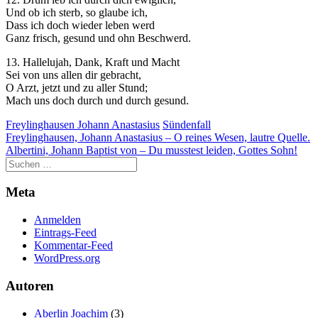
Und ob ich sterb, so glaube ich,
Dass ich doch wieder leben werd
Ganz frisch, gesund und ohn Beschwerd.
13. Hallelujah, Dank, Kraft und Macht
Sei von uns allen dir gebracht,
O Arzt, jetzt und zu aller Stund;
Mach uns doch durch und durch gesund.
Freylinghausen Johann Anastasius
Sündenfall
Beitragsnavigation
Freylinghausen, Johann Anastasius – O reines Wesen, lautre Quelle.
Albertini, Johann Baptist von – Du musstest leiden, Gottes Sohn!
Meta
Anmelden
Eintrags-Feed
Kommentar-Feed
WordPress.org
Autoren
Aberlin Joachim
(3)