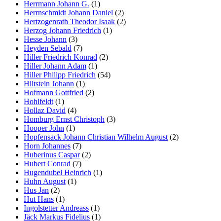
Herrmann Johann G.
(1)
Herrnschmidt Johann Daniel
(2)
Hertzogenrath Theodor Isaak
(2)
Herzog Johann Friedrich
(1)
Hesse Johann
(3)
Heyden Sebald
(7)
Hiller Friedrich Konrad
(2)
Hiller Johann Adam
(1)
Hiller Philipp Friedrich
(54)
Hiltstein Johann
(1)
Hofmann Gottfried
(2)
Hohlfeldt
(1)
Hollaz David
(4)
Homburg Ernst Christoph
(3)
Hooper John
(1)
Hopfensack Johann Christian Wilhelm August
(2)
Horn Johannes
(7)
Huberinus Caspar
(2)
Hubert Conrad
(7)
Hugendubel Heinrich
(1)
Huhn August
(1)
Hus Jan
(2)
Hut Hans
(1)
Ingolstetter Andreass
(1)
Jäck Markus Fidelius
(1)