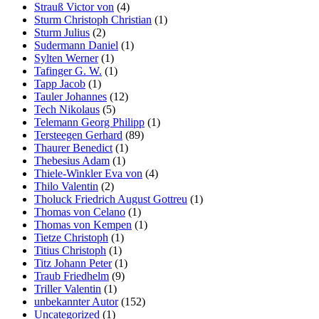
Strauß Victor von
(4)
Sturm Christoph Christian
(1)
Sturm Julius
(2)
Sudermann Daniel
(1)
Sylten Werner
(1)
Tafinger G. W.
(1)
Tapp Jacob
(1)
Tauler Johannes
(12)
Tech Nikolaus
(5)
Telemann Georg Philipp
(1)
Tersteegen Gerhard
(89)
Thaurer Benedict
(1)
Thebesius Adam
(1)
Thiele-Winkler Eva von
(4)
Thilo Valentin
(2)
Tholuck Friedrich August Gottreu
(1)
Thomas von Celano
(1)
Thomas von Kempen
(1)
Tietze Christoph
(1)
Titius Christoph
(1)
Titz Johann Peter
(1)
Traub Friedhelm
(9)
Triller Valentin
(1)
unbekannter Autor
(152)
Uncategorized
(1)