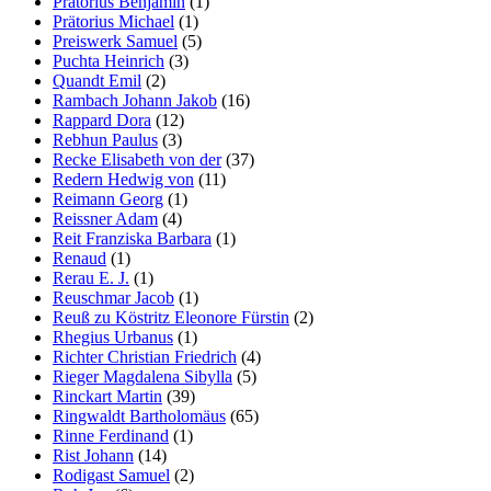
Prätorius Benjamin
(1)
Prätorius Michael
(1)
Preiswerk Samuel
(5)
Puchta Heinrich
(3)
Quandt Emil
(2)
Rambach Johann Jakob
(16)
Rappard Dora
(12)
Rebhun Paulus
(3)
Recke Elisabeth von der
(37)
Redern Hedwig von
(11)
Reimann Georg
(1)
Reissner Adam
(4)
Reit Franziska Barbara
(1)
Renaud
(1)
Rerau E. J.
(1)
Reuschmar Jacob
(1)
Reuß zu Köstritz Eleonore Fürstin
(2)
Rhegius Urbanus
(1)
Richter Christian Friedrich
(4)
Rieger Magdalena Sibylla
(5)
Rinckart Martin
(39)
Ringwaldt Bartholomäus
(65)
Rinne Ferdinand
(1)
Rist Johann
(14)
Rodigast Samuel
(2)