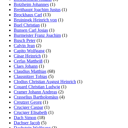
Botzheim Johannes
(1)
Breithaupt Joachim Justus
(1)
Brockhaus Carl
(13)
Bruiningk Heinrich von
(1)
Buel Christian
(1)
Bunsen Carl Josias
(1)
Burmeister Franz Joachim
(1)
Busch Peter
(1)
Calvin Jean
(2)
Capito Wolfgang
(3)
Cäsar Heinrich
(1)
Cerfas Mattheiß
(1)
Claes Johann
(1)
Claudius Matthias
(68)
Clausnitzer Tobias
(5)
Clodius Christian August Heinrich
(1)
Couard Christian Ludwig
(1)
Cramer Johann Andreas
(2)
Crasselius Bartholomäus
(4)
Creutzer Georg
(1)
Cruciger Caspar
(1)
Cruciger Elisabeth
(1)
Dach Simon
(18)
Dachser Jacob
(5)
Dachstein Wolfgang
(3)