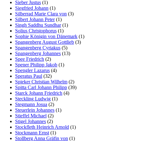
Sieber Justus
(1)
Siegfried Johann
(1)
Silberrad Marie Clara von
(3)
Silbert Johann Peter
(1)
Singh Saddhu Sundhar
(1)
Solius Christophorus
(1)
Sophie Königin von Dänemark
(1)
Spangenberg August Gottlieb
(3)
Spangenberg Cyriakus
(5)
Spangenberg Johannes
(13)
Spee Friedrich
(2)
Spener Philipp Jakob
(1)
Spengler Lazarus
(4)
Speratus Paul
(32)
Spieker Christian Wilhelm
(2)
Spitta Carl Johann Philipp
(39)
Starck Johann Friedrich
(4)
Steckling Ludwig
(1)
Stegmann Josua
(2)
Steuerlein Johannes
(1)
Stieffel Michael
(2)
Stigel Johannes
(2)
Stockfleth Heinrich Arnold
(1)
Stockmann Ernst
(1)
Stollberg Anna Gräfin von
(1)