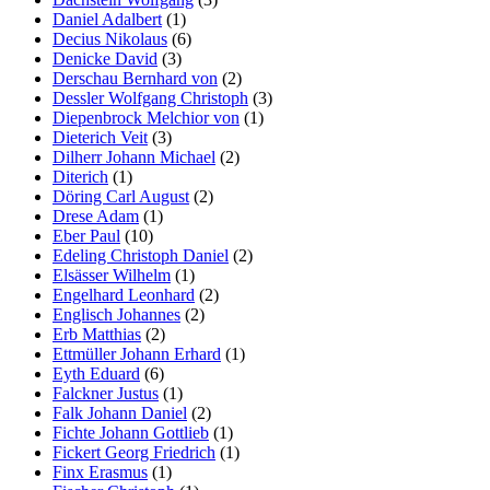
Daniel Adalbert
(1)
Decius Nikolaus
(6)
Denicke David
(3)
Derschau Bernhard von
(2)
Dessler Wolfgang Christoph
(3)
Diepenbrock Melchior von
(1)
Dieterich Veit
(3)
Dilherr Johann Michael
(2)
Diterich
(1)
Döring Carl August
(2)
Drese Adam
(1)
Eber Paul
(10)
Edeling Christoph Daniel
(2)
Elsässer Wilhelm
(1)
Engelhard Leonhard
(2)
Englisch Johannes
(2)
Erb Matthias
(2)
Ettmüller Johann Erhard
(1)
Eyth Eduard
(6)
Falckner Justus
(1)
Falk Johann Daniel
(2)
Fichte Johann Gottlieb
(1)
Fickert Georg Friedrich
(1)
Finx Erasmus
(1)