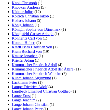
Knoll Christoph
(1)
Knopken Andreas
(5)
Köbner Julius
(12)
Koitsch Christian Jakob
(1)
Kolross Johann
(5)
König Johann
(1)
Königin Sophie von Dänemark
(1)
Königsfeld Gustav Adolph
(1)
Könneritz Carl von
(1)
Konrad Hubert
(2)
Krafft Isaak Christian von
(1)
Kram Buchard von
(19)
Krause Jonathan
(1)
Krieger Adam
(1)
Krummacher Friedrich Adolf
(4)
Krummacher Friedrich Adolf der Ältere
(11)
Krummacher Friedrich Wilhelm
(7)
Kunth Johann Sigismund
(1)
Lackmann Peter
(1)
Lampe Friedrich Adolf
(4)
Langbeck Emanuel Christian Gottlieb
(1)
Lange Ernst
(1)
Lange Joachim
(2)
Lange Johann Christian
(1)
Lange Johann Peter
(1)