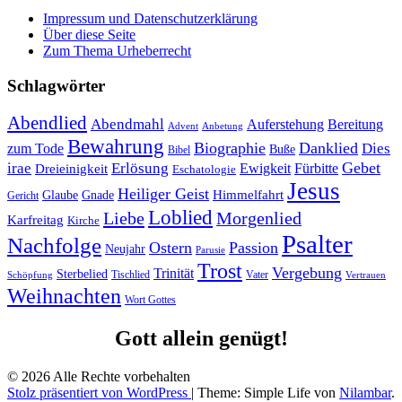
Impressum und Datenschutzerklärung
Über diese Seite
Zum Thema Urheberrecht
Schlagwörter
Abendlied
Abendmahl
Bereitung
Auferstehung
Advent
Anbetung
Bewahrung
Biographie
Danklied
zum Tode
Dies
Buße
Bibel
Gebet
irae
Erlösung
Ewigkeit
Fürbitte
Dreieinigkeit
Eschatologie
Jesus
Heiliger Geist
Himmelfahrt
Glaube
Gnade
Gericht
Loblied
Liebe
Morgenlied
Karfreitag
Kirche
Psalter
Nachfolge
Ostern
Passion
Neujahr
Parusie
Trost
Vergebung
Trinität
Sterbelied
Tischlied
Vater
Vertrauen
Schöpfung
Weihnachten
Wort Gottes
Gott allein genügt!
© 2026 Alle Rechte vorbehalten
Stolz präsentiert von WordPress
|
Theme: Simple Life von
Nilambar
.