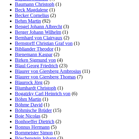
Baumann Christoph
(1)
Beck Magdalene
(1)
Becker Cornelius
(2)
Behm Martin
(92)
Bengel Johann Albrecht
(3)
Berger Johann Wilhelm
(1)
Bernhard von Clairvaux
(2)
Bernstorff Christian Graf von
(1)
Bibliander Theodor
(1)
Bienemann Kaspar
(2)
Birken Sigmund von
(4)
Blaul Georg Friedrich
(23)
Blaurer von Giersberg Ambrosius
(11)
Blaurer von Giersberg Thomas
(7)
Blaurock Jörg
(2)
Blumhardt Christoph
(1)
Bogatzky Carl Heinrich von
(6)
Böhm Martin
(1)
Böhme David
(1)
Böhmische Brüder
(15)
Boie Nicolas
(2)
Bonhoeffer Dietrich
(2)
Bonnus Hermann
(5)
Bornmeister Simon
(1)
Böschenstein Johann
(3)