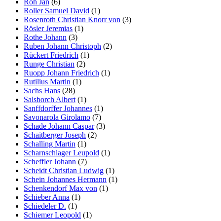
Roh Jan
(6)
Roller Samuel David
(1)
Rosenroth Christian Knorr von
(3)
Rösler Jeremias
(1)
Rothe Johann
(3)
Ruben Johann Christoph
(2)
Rückert Friedrich
(1)
Runge Christian
(2)
Ruopp Johann Friedrich
(1)
Rutilius Martin
(1)
Sachs Hans
(28)
Salsborch Albert
(1)
Sanffdorffer Johannes
(1)
Savonarola Girolamo
(7)
Schade Johann Caspar
(3)
Schaitberger Joseph
(2)
Schalling Martin
(1)
Scharnschlager Leupold
(1)
Scheffler Johann
(7)
Scheidt Christian Ludwig
(1)
Schein Johannes Hermann
(1)
Schenkendorf Max von
(1)
Schieber Anna
(1)
Schiedeler D.
(1)
Schiemer Leopold
(1)