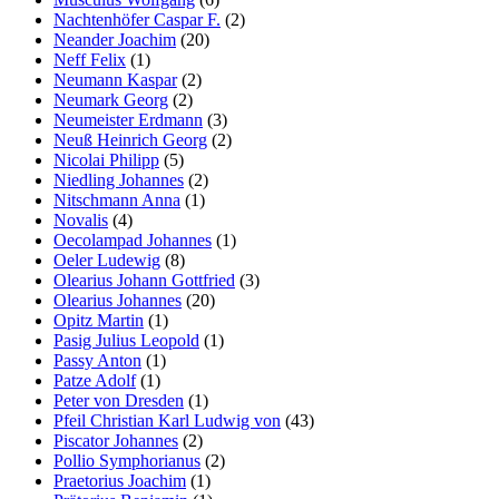
Nachtenhöfer Caspar F.
(2)
Neander Joachim
(20)
Neff Felix
(1)
Neumann Kaspar
(2)
Neumark Georg
(2)
Neumeister Erdmann
(3)
Neuß Heinrich Georg
(2)
Nicolai Philipp
(5)
Niedling Johannes
(2)
Nitschmann Anna
(1)
Novalis
(4)
Oecolampad Johannes
(1)
Oeler Ludewig
(8)
Olearius Johann Gottfried
(3)
Olearius Johannes
(20)
Opitz Martin
(1)
Pasig Julius Leopold
(1)
Passy Anton
(1)
Patze Adolf
(1)
Peter von Dresden
(1)
Pfeil Christian Karl Ludwig von
(43)
Piscator Johannes
(2)
Pollio Symphorianus
(2)
Praetorius Joachim
(1)