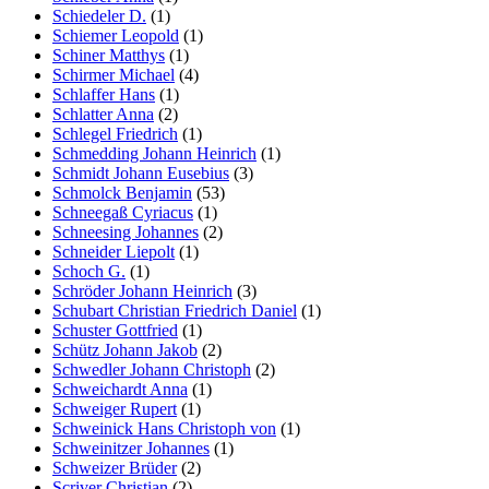
Schiedeler D.
(1)
Schiemer Leopold
(1)
Schiner Matthys
(1)
Schirmer Michael
(4)
Schlaffer Hans
(1)
Schlatter Anna
(2)
Schlegel Friedrich
(1)
Schmedding Johann Heinrich
(1)
Schmidt Johann Eusebius
(3)
Schmolck Benjamin
(53)
Schneegaß Cyriacus
(1)
Schneesing Johannes
(2)
Schneider Liepolt
(1)
Schoch G.
(1)
Schröder Johann Heinrich
(3)
Schubart Christian Friedrich Daniel
(1)
Schuster Gottfried
(1)
Schütz Johann Jakob
(2)
Schwedler Johann Christoph
(2)
Schweichardt Anna
(1)
Schweiger Rupert
(1)
Schweinick Hans Christoph von
(1)
Schweinitzer Johannes
(1)
Schweizer Brüder
(2)
Scriver Christian
(2)