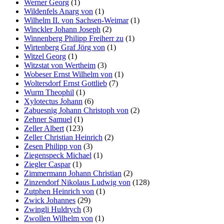
Werner Georg
(1)
Wildenfels Anarg von
(1)
Wilhelm II. von Sachsen-Weimar
(1)
Winckler Johann Joseph
(2)
Winnenberg Philipp Freiherr zu
(1)
Wirtenberg Graf Jörg von
(1)
Witzel Georg
(1)
Witzstat von Wertheim
(3)
Wobeser Ernst Wilhelm von
(1)
Woltersdorf Ernst Gottlieb
(7)
Wurm Theophil
(1)
Xylotectus Johann
(6)
Zabuesnig Johann Christoph von
(2)
Zehner Samuel
(1)
Zeller Albert
(123)
Zeller Christian Heinrich
(2)
Zesen Philipp von
(3)
Ziegenspeck Michael
(1)
Ziegler Caspar
(1)
Zimmermann Johann Christian
(2)
Zinzendorf Nikolaus Ludwig von
(128)
Zutphen Heinrich von
(1)
Zwick Johannes
(29)
Zwingli Huldrych
(3)
Zwollen Wilhelm von
(1)