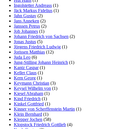
Hut Hans
(1)
Ingolstetter Andreass
(1)
Jäck Markus Fidelius
(1)
Jahn Gustav
(2)
Jans Anneken
(2)
Janssen Petrus
(2)
Job Johannes
(1)
Johann Friedrich von Sachsen
(2)
Jonas Justus
(5)
Jörgens Friedrich Ludwig
(1)
Jorissen Matthias
(12)
Juda Leo
(6)
Jung-Stilling Johann Heinrich
(1)
Kantz Caspar
(1)
Keller Claus
(1)
Kern Georg
(1)
Keymann Christian
(3)
Keysel Wilhelm von
(1)
Kiesel Abraham
(1)
Kind Friedrich
(1)
Kinkel Gottfried
(1)
Kinner von Scherffenstein Martin
(1)
Klein Bernhard
(1)
Klepper Jochen
(58)
Klopstock Friedrich Gottlieb
(4)