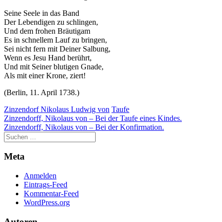
Seine Seele in das Band
Der Lebendigen zu schlingen,
Und dem frohen Bräutigam
Es in schnellem Lauf zu bringen,
Sei nicht fern mit Deiner Salbung,
Wenn es Jesu Hand berührt,
Und mit Seiner blutigen Gnade,
Als mit einer Krone, ziert!
(Berlin, 11. April 1738.)
Zinzendorf Nikolaus Ludwig von
Taufe
Beitragsnavigation
Zinzendorff, Nikolaus von – Bei der Taufe eines Kindes.
Zinzendorff, Nikolaus von – Bei der Konfirmation.
Meta
Anmelden
Eintrags-Feed
Kommentar-Feed
WordPress.org
Autoren