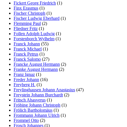
Fickert Georg Friedrich
(1)
Finx Erasmus
(1)
Fischer Christoph
(1)
Fischer Ludwig Eberhard
(1)
Flemming Paul
(2)
Fliedner Fritz
(1)
Follen Adolph Ludwig
(1)
Forstenborch Wylhelm
(1)
Franck Johann
(55)
Franck Michael
(1)
Franck Petrus
(1)
Franck Salomo
(27)
Francke August Hermann
(2)
Franke August Hermann
(2)
Franz Ignaz
(1)
Freder Johann
(16)
Freyberg H.
(1)
Freylinghausen Johann Anastasius
(47)
Freystein Johann Burchardt
(2)
Fritsch Ahasverus
(1)
Fröbing Johann Christoph
(1)
Frölich Bartholomäus
(1)
Frommann Johann Ulrich
(1)
Frommel Otto
(2)
Frosch Johannes
(1)