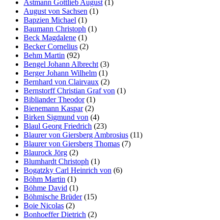
Astmann Gottlieb August
(1)
August von Sachsen
(1)
Bapzien Michael
(1)
Baumann Christoph
(1)
Beck Magdalene
(1)
Becker Cornelius
(2)
Behm Martin
(92)
Bengel Johann Albrecht
(3)
Berger Johann Wilhelm
(1)
Bernhard von Clairvaux
(2)
Bernstorff Christian Graf von
(1)
Bibliander Theodor
(1)
Bienemann Kaspar
(2)
Birken Sigmund von
(4)
Blaul Georg Friedrich
(23)
Blaurer von Giersberg Ambrosius
(11)
Blaurer von Giersberg Thomas
(7)
Blaurock Jörg
(2)
Blumhardt Christoph
(1)
Bogatzky Carl Heinrich von
(6)
Böhm Martin
(1)
Böhme David
(1)
Böhmische Brüder
(15)
Boie Nicolas
(2)
Bonhoeffer Dietrich
(2)