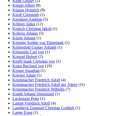
Knak Gustav
(2)
Knapp Albert
(8)
Knaust Heinrich
(8)
Knoll Christoph
(1)
Knopken Andreas
(5)
Köbner Julius
(12)
Koitsch Christian Jakob
(1)
Kolross Johann
(5)
König Johann
(1)
Königin Sophie von Dänemark
(1)
Königsfeld Gustav Adolph
(1)
Könneritz Carl von
(1)
Konrad Hubert
(2)
Krafft Isaak Christian von
(1)
Kram Buchard von
(19)
Krause Jonathan
(1)
Krieger Adam
(1)
Krummacher Friedrich Adolf
(4)
Krummacher Friedrich Adolf der Ältere
(11)
Krummacher Friedrich Wilhelm
(7)
Kunth Johann Sigismund
(1)
Lackmann Peter
(1)
Lampe Friedrich Adolf
(4)
Langbeck Emanuel Christian Gottlieb
(1)
Lange Ernst
(1)