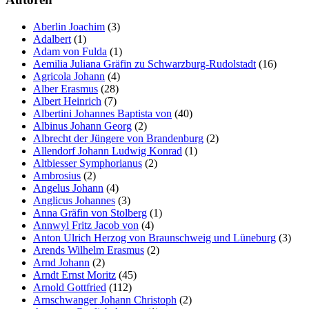
Aberlin Joachim
(3)
Adalbert
(1)
Adam von Fulda
(1)
Aemilia Juliana Gräfin zu Schwarzburg-Rudolstadt
(16)
Agricola Johann
(4)
Alber Erasmus
(28)
Albert Heinrich
(7)
Albertini Johannes Baptista von
(40)
Albinus Johann Georg
(2)
Albrecht der Jüngere von Brandenburg
(2)
Allendorf Johann Ludwig Konrad
(1)
Altbiesser Symphorianus
(2)
Ambrosius
(2)
Angelus Johann
(4)
Anglicus Johannes
(3)
Anna Gräfin von Stolberg
(1)
Annwyl Fritz Jacob von
(4)
Anton Ulrich Herzog von Braunschweig und Lüneburg
(3)
Arends Wilhelm Erasmus
(2)
Arnd Johann
(2)
Arndt Ernst Moritz
(45)
Arnold Gottfried
(112)
Arnschwanger Johann Christoph
(2)