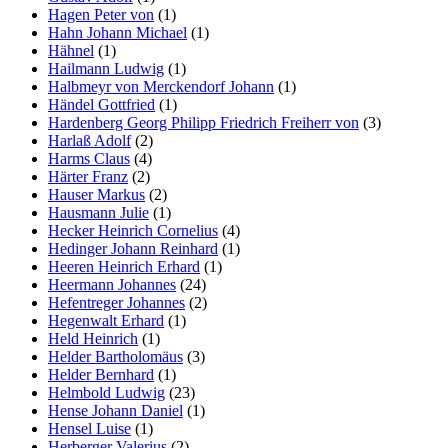
Hagen Peter von
(1)
Hahn Johann Michael
(1)
Hähnel
(1)
Hailmann Ludwig
(1)
Halbmeyr von Merckendorf Johann
(1)
Händel Gottfried
(1)
Hardenberg Georg Philipp Friedrich Freiherr von
(3)
Harlaß Adolf
(2)
Harms Claus
(4)
Härter Franz
(2)
Hauser Markus
(2)
Hausmann Julie
(1)
Hecker Heinrich Cornelius
(4)
Hedinger Johann Reinhard
(1)
Heeren Heinrich Erhard
(1)
Heermann Johannes
(24)
Hefentreger Johannes
(2)
Hegenwalt Erhard
(1)
Held Heinrich
(1)
Helder Bartholomäus
(3)
Helder Bernhard
(1)
Helmbold Ludwig
(23)
Hense Johann Daniel
(1)
Hensel Luise
(1)
Herberger Valerius
(2)