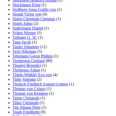
Stockfleth Heinrich Arnold
(1)
Stockmann Ernst
(1)
Stollberg Anna Gräfin von
(1)
Strauß Victor von
(4)
Sturm Christoph Christian
(1)
Sturm Julius
(2)
Sudermann Daniel
(1)
Sylten Werner
(1)
Tafinger G. W.
(1)
Tapp Jacob
(1)
Tauler Johannes
(12)
Tech Nikolaus
(5)
Telemann Georg Philipp
(1)
Tersteegen Gerhard
(89)
Thaurer Benedict
(1)
Thebesius Adam
(1)
Thiele-Winkler Eva von
(4)
Thilo Valentin
(2)
Tholuck Friedrich August Gottreu
(1)
Thomas von Celano
(1)
Thomas von Kempen
(1)
Tietze Christoph
(1)
Titius Christoph
(1)
Titz Johann Peter
(1)
Traub Friedhelm
(9)