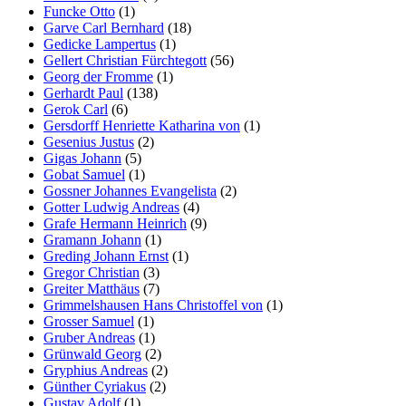
Funcke Otto
(1)
Garve Carl Bernhard
(18)
Gedicke Lampertus
(1)
Gellert Christian Fürchtegott
(56)
Georg der Fromme
(1)
Gerhardt Paul
(138)
Gerok Carl
(6)
Gersdorff Henriette Katharina von
(1)
Gesenius Justus
(2)
Gigas Johann
(5)
Gobat Samuel
(1)
Gossner Johannes Evangelista
(2)
Gotter Ludwig Andreas
(4)
Grafe Hermann Heinrich
(9)
Gramann Johann
(1)
Greding Johann Ernst
(1)
Gregor Christian
(3)
Greiter Matthäus
(7)
Grimmelshausen Hans Christoffel von
(1)
Grosser Samuel
(1)
Gruber Andreas
(1)
Grünwald Georg
(2)
Gryphius Andreas
(2)
Günther Cyriakus
(2)
Gustav Adolf
(1)