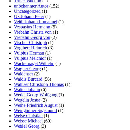
Triller Valentin
(1)
unbekannter Autor
(152)
Uncategorized
(1)
Uz Johann Peter
(1)
Veith Johann Immanuel
(1)
Vespasius Hermann
(5)
Viebahn Christa von
(1)
Viebahn Georg von
(2)
Vischer Christoph
(1)
Vogtherr Heinrich
(3)
Vulpius Herman
(1)
Vulpius Melchior
(1)
Wackernagel Wilhelm
(1)
Wagner Georg
(1)
Waldenser
(2)
Waldis Burcard
(56)
Walliser Christoph Thomas
(1)
Walter Johann
(6)
Wedel Georg Wolfgang
(1)
Wegelin Josua
(2)
Weihe Friedrich August
(1)
Weingärtner Sigismund
(1)
Weise Christian
(1)
Weisse Michael
(60)
Weißel Georg
(3)