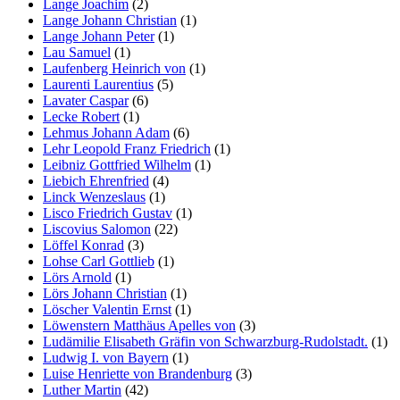
Lange Joachim
(2)
Lange Johann Christian
(1)
Lange Johann Peter
(1)
Lau Samuel
(1)
Laufenberg Heinrich von
(1)
Laurenti Laurentius
(5)
Lavater Caspar
(6)
Lecke Robert
(1)
Lehmus Johann Adam
(6)
Lehr Leopold Franz Friedrich
(1)
Leibniz Gottfried Wilhelm
(1)
Liebich Ehrenfried
(4)
Linck Wenzeslaus
(1)
Lisco Friedrich Gustav
(1)
Liscovius Salomon
(22)
Löffel Konrad
(3)
Lohse Carl Gottlieb
(1)
Lörs Arnold
(1)
Lörs Johann Christian
(1)
Löscher Valentin Ernst
(1)
Löwenstern Matthäus Apelles von
(3)
Ludämilie Elisabeth Gräfin von Schwarzburg-Rudolstadt.
(1)
Ludwig I. von Bayern
(1)
Luise Henriette von Brandenburg
(3)
Luther Martin
(42)