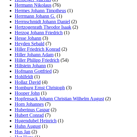
Hermann Nikolaus
(76)
Hermes Johann Timotheus
(1)
Herrmann Johann G.
(1)
Herrnschmidt Johann Daniel
(2)
Hertzogenrath Theodor Isaak
(2)
Herzog Johann Friedrich
(1)
Hesse Johann
(3)
Heyden Sebald
(7)
Hiller Friedrich Konrad
(2)
Hiller Johann Adam
(1)
Hiller Philipp Friedrich
(54)
Hiltstein Johann
(1)
Hofmann Gottfried
(2)
Hohlfeldt
(1)
Hollaz David
(4)
Homburg Ernst Christoph
(3)
Hooper John
(1)
Hopfensack Johann Christian Wilhelm August
(2)
Horn Johannes
(7)
Huberinus Caspar
(2)
Hubert Conrad
(7)
Hugendubel Heinrich
(1)
Huhn August
(1)
Hus Jan
(2)