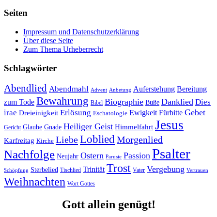
Seiten
Impressum und Datenschutzerklärung
Über diese Seite
Zum Thema Urheberrecht
Schlagwörter
Abendlied
Abendmahl
Bereitung
Auferstehung
Advent
Anbetung
Bewahrung
Biographie
Danklied
zum Tode
Dies
Buße
Bibel
Gebet
irae
Erlösung
Ewigkeit
Fürbitte
Dreieinigkeit
Eschatologie
Jesus
Heiliger Geist
Himmelfahrt
Glaube
Gnade
Gericht
Loblied
Liebe
Morgenlied
Karfreitag
Kirche
Psalter
Nachfolge
Ostern
Passion
Neujahr
Parusie
Trost
Vergebung
Trinität
Sterbelied
Tischlied
Vater
Vertrauen
Schöpfung
Weihnachten
Wort Gottes
Gott allein genügt!