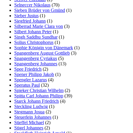
Selneccer Nikolaus
(70)
Sieben Brüder von Gmünd
(1)
Sieber Justus
(1)
Siegfried Johann
(1)
Silberrad Marie Clara von
(3)
Silbert Johann Peter
(1)
Singh Saddhu Sundhar
(1)
Solius Christophorus
(1)
Sophie Königin von Dänemark
(1)
Spangenberg August Gottlieb
(3)
Spangenberg Cyriakus
(5)
Spangenberg Johannes
(13)
Spee Friedrich
(2)
Spener Philipp Jakob
(1)
Spengler Lazarus
(4)
Speratus Paul
(32)
Spieker Christian Wilhelm
(2)
Spitta Carl Johann Philipp
(39)
Starck Johann Friedrich
(4)
Steckling Ludwig
(1)
Stegmann Josua
(2)
Steuerlein Johannes
(1)
Stieffel Michael
(2)
Stigel Johannes
(2)