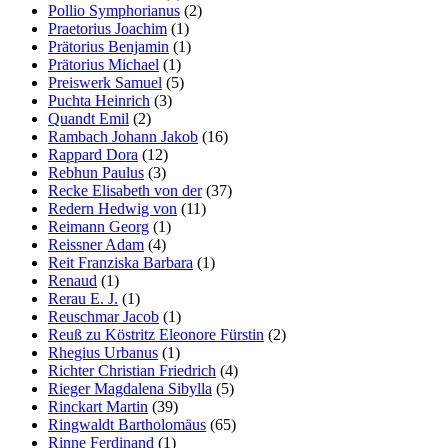
Pollio Symphorianus
(2)
Praetorius Joachim
(1)
Prätorius Benjamin
(1)
Prätorius Michael
(1)
Preiswerk Samuel
(5)
Puchta Heinrich
(3)
Quandt Emil
(2)
Rambach Johann Jakob
(16)
Rappard Dora
(12)
Rebhun Paulus
(3)
Recke Elisabeth von der
(37)
Redern Hedwig von
(11)
Reimann Georg
(1)
Reissner Adam
(4)
Reit Franziska Barbara
(1)
Renaud
(1)
Rerau E. J.
(1)
Reuschmar Jacob
(1)
Reuß zu Köstritz Eleonore Fürstin
(2)
Rhegius Urbanus
(1)
Richter Christian Friedrich
(4)
Rieger Magdalena Sibylla
(5)
Rinckart Martin
(39)
Ringwaldt Bartholomäus
(65)
Rinne Ferdinand
(1)