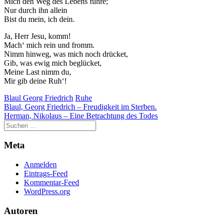
Mich den Weg des Lebens führe;
der Website
Nur durch ihn allein
auf Basis der
Bist du mein, ich dein.
Nutzung
verbessern.
Ja, Herr Jesu, komm!
Mach‘ mich rein und fromm.
Nimm hinweg, was mich noch drücket,
Gib, was ewig mich beglücket,
Erfahrung
Meine Last nimm du,
Damit unsere
Mir gib deine Ruh‘!
Website
während
Blaul Georg Friedrich
Ruhe
Ihres Besuchs
Beitragsnavigation
Blaul, Georg Friedrich – Freudigkeit im Sterben.
so gut wie
Herman, Nikolaus – Eine Betrachtung des Todes
möglich
funktioniert.
Wenn Sie
Meta
diese Cookies
ablehnen,
Anmelden
verschwinden
Eintrags-Feed
einige
Kommentar-Feed
Funktionen
WordPress.org
von der
Website.
Autoren