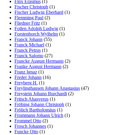
Finx Erasmus
(1)
Fischer Christoph
(1)
Fischer Ludwig Eberhard
(1)
Flemming Paul
(2)
Fliedner Fritz
(1)
Follen Adolph Ludwig
(1)
Forstenborch Wylhelm
(1)
Franck Johann
(55)
Franck Michael
(1)
Franck Petrus
(1)
Franck Salomo
(27)
Francke August Hermann
(2)
Franke August Hermann
(2)
Franz Ignaz
(1)
Freder Johann
(16)
Freyberg H.
(1)
Freylinghausen Johann Anastasius
(47)
Freystein Johann Burchardt
(2)
Fritsch Ahasverus
(1)
Fröbing Johann Christoph
(1)
Frölich Bartholomäus
(1)
Frommann Johann Ulrich
(1)
Frommel Otto
(2)
Frosch Johannes
(1)
Funcke Otto
(1)