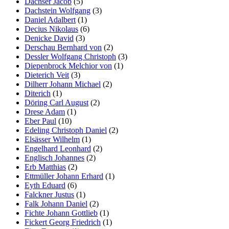
Dachser Jacob
(5)
Dachstein Wolfgang
(3)
Daniel Adalbert
(1)
Decius Nikolaus
(6)
Denicke David
(3)
Derschau Bernhard von
(2)
Dessler Wolfgang Christoph
(3)
Diepenbrock Melchior von
(1)
Dieterich Veit
(3)
Dilherr Johann Michael
(2)
Diterich
(1)
Döring Carl August
(2)
Drese Adam
(1)
Eber Paul
(10)
Edeling Christoph Daniel
(2)
Elsässer Wilhelm
(1)
Engelhard Leonhard
(2)
Englisch Johannes
(2)
Erb Matthias
(2)
Ettmüller Johann Erhard
(1)
Eyth Eduard
(6)
Falckner Justus
(1)
Falk Johann Daniel
(2)
Fichte Johann Gottlieb
(1)
Fickert Georg Friedrich
(1)