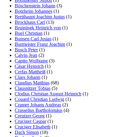
Bornmeister Simon
(1)
Böschenstein Johann
(3)
Botzheim Johannes
(1)
Breithaupt Joachim Justus
(1)
Brockhaus Carl
(13)
Bruiningk Heinrich von
(1)
Buel Christian
(1)
Bunsen Carl Josias
(1)
Burmeister Franz Joachim
(1)
Busch Peter
(1)
Calvin Jean
(2)
Capito Wolfgang
(3)
Cäsar Heinrich
(1)
Cerfas Mattheiß
(1)
Claes Johann
(1)
Claudius Matthias
(68)
Clausnitzer Tobias
(5)
Clodius Christian August Heinrich
(1)
Couard Christian Ludwig
(1)
Cramer Johann Andreas
(2)
Crasselius Bartholomäus
(4)
Creutzer Georg
(1)
Cruciger Caspar
(1)
Cruciger Elisabeth
(1)
Dach Simon
(18)