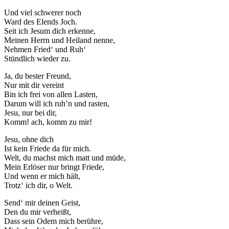
Und viel schwerer noch
Ward des Elends Joch.
Seit ich Jesum dich erkenne,
Meinen Herrn und Heiland nenne,
Nehmen Fried‘ und Ruh‘
Stündlich wieder zu.
Notwendig
Diese
Ja, du bester Freund,
Cookies
Nur mit dir vereint
sind nicht
Bin ich frei von allen Lasten,
optional.
Darum will ich ruh’n und rasten,
Sie werden
Jesu, nur bei dir,
benötigt,
Komm! ach, komm zu mir!
damit die
Website
Jesu, ohne dich
funktioniert.
Ist kein Friede da für mich.
Welt, du machst mich matt und müde,
Mein Erlöser nur bringt Friede,
Und wenn er mich hält,
Statistik
Trotz‘ ich dir, o Welt.
Mit diesen
Cookies
Send‘ mir deinen Geist,
können wir die
Den du mir verheißt,
Funktionsweise
Dass sein Odem mich berühre,
und Struktur