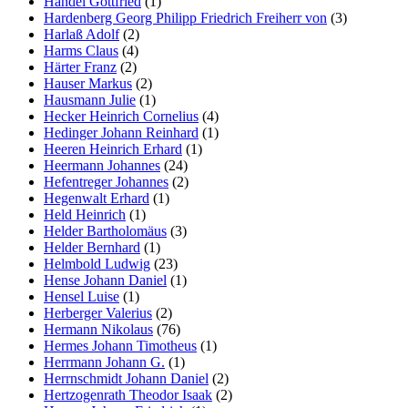
Händel Gottfried
(1)
Hardenberg Georg Philipp Friedrich Freiherr von
(3)
Harlaß Adolf
(2)
Harms Claus
(4)
Härter Franz
(2)
Hauser Markus
(2)
Hausmann Julie
(1)
Hecker Heinrich Cornelius
(4)
Hedinger Johann Reinhard
(1)
Heeren Heinrich Erhard
(1)
Heermann Johannes
(24)
Hefentreger Johannes
(2)
Hegenwalt Erhard
(1)
Held Heinrich
(1)
Helder Bartholomäus
(3)
Helder Bernhard
(1)
Helmbold Ludwig
(23)
Hense Johann Daniel
(1)
Hensel Luise
(1)
Herberger Valerius
(2)
Hermann Nikolaus
(76)
Hermes Johann Timotheus
(1)
Herrmann Johann G.
(1)
Herrnschmidt Johann Daniel
(2)
Hertzogenrath Theodor Isaak
(2)