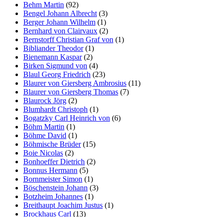
Behm Martin
(92)
Bengel Johann Albrecht
(3)
Berger Johann Wilhelm
(1)
Bernhard von Clairvaux
(2)
Bernstorff Christian Graf von
(1)
Bibliander Theodor
(1)
Bienemann Kaspar
(2)
Birken Sigmund von
(4)
Blaul Georg Friedrich
(23)
Blaurer von Giersberg Ambrosius
(11)
Blaurer von Giersberg Thomas
(7)
Blaurock Jörg
(2)
Blumhardt Christoph
(1)
Bogatzky Carl Heinrich von
(6)
Böhm Martin
(1)
Böhme David
(1)
Böhmische Brüder
(15)
Boie Nicolas
(2)
Bonhoeffer Dietrich
(2)
Bonnus Hermann
(5)
Bornmeister Simon
(1)
Böschenstein Johann
(3)
Botzheim Johannes
(1)
Breithaupt Joachim Justus
(1)
Brockhaus Carl
(13)