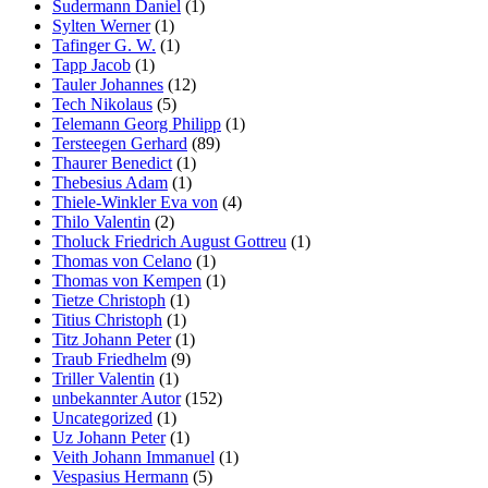
Sudermann Daniel
(1)
Sylten Werner
(1)
Tafinger G. W.
(1)
Tapp Jacob
(1)
Tauler Johannes
(12)
Tech Nikolaus
(5)
Telemann Georg Philipp
(1)
Tersteegen Gerhard
(89)
Thaurer Benedict
(1)
Thebesius Adam
(1)
Thiele-Winkler Eva von
(4)
Thilo Valentin
(2)
Tholuck Friedrich August Gottreu
(1)
Thomas von Celano
(1)
Thomas von Kempen
(1)
Tietze Christoph
(1)
Titius Christoph
(1)
Titz Johann Peter
(1)
Traub Friedhelm
(9)
Triller Valentin
(1)
unbekannter Autor
(152)
Uncategorized
(1)
Uz Johann Peter
(1)
Veith Johann Immanuel
(1)
Vespasius Hermann
(5)