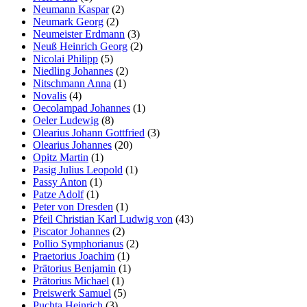
Neumann Kaspar
(2)
Neumark Georg
(2)
Neumeister Erdmann
(3)
Neuß Heinrich Georg
(2)
Nicolai Philipp
(5)
Niedling Johannes
(2)
Nitschmann Anna
(1)
Novalis
(4)
Oecolampad Johannes
(1)
Oeler Ludewig
(8)
Olearius Johann Gottfried
(3)
Olearius Johannes
(20)
Opitz Martin
(1)
Pasig Julius Leopold
(1)
Passy Anton
(1)
Patze Adolf
(1)
Peter von Dresden
(1)
Pfeil Christian Karl Ludwig von
(43)
Piscator Johannes
(2)
Pollio Symphorianus
(2)
Praetorius Joachim
(1)
Prätorius Benjamin
(1)
Prätorius Michael
(1)
Preiswerk Samuel
(5)
Puchta Heinrich
(3)