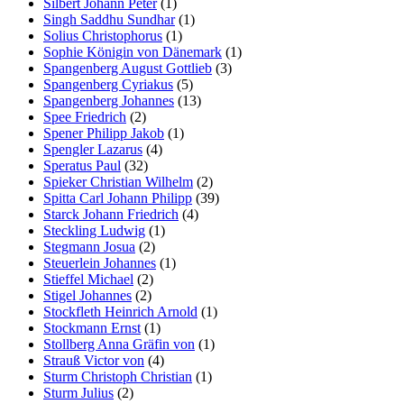
Silbert Johann Peter
(1)
Singh Saddhu Sundhar
(1)
Solius Christophorus
(1)
Sophie Königin von Dänemark
(1)
Spangenberg August Gottlieb
(3)
Spangenberg Cyriakus
(5)
Spangenberg Johannes
(13)
Spee Friedrich
(2)
Spener Philipp Jakob
(1)
Spengler Lazarus
(4)
Speratus Paul
(32)
Spieker Christian Wilhelm
(2)
Spitta Carl Johann Philipp
(39)
Starck Johann Friedrich
(4)
Steckling Ludwig
(1)
Stegmann Josua
(2)
Steuerlein Johannes
(1)
Stieffel Michael
(2)
Stigel Johannes
(2)
Stockfleth Heinrich Arnold
(1)
Stockmann Ernst
(1)
Stollberg Anna Gräfin von
(1)
Strauß Victor von
(4)
Sturm Christoph Christian
(1)
Sturm Julius
(2)