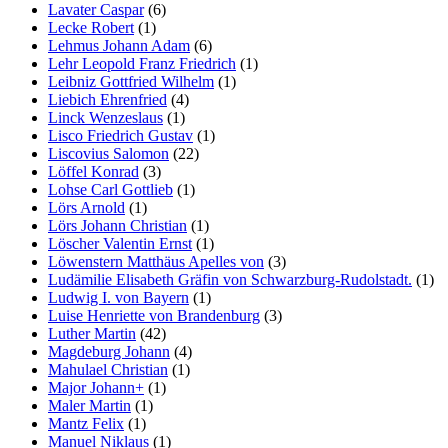
Lavater Caspar
(6)
Lecke Robert
(1)
Lehmus Johann Adam
(6)
Lehr Leopold Franz Friedrich
(1)
Leibniz Gottfried Wilhelm
(1)
Liebich Ehrenfried
(4)
Linck Wenzeslaus
(1)
Lisco Friedrich Gustav
(1)
Liscovius Salomon
(22)
Löffel Konrad
(3)
Lohse Carl Gottlieb
(1)
Lörs Arnold
(1)
Lörs Johann Christian
(1)
Löscher Valentin Ernst
(1)
Löwenstern Matthäus Apelles von
(3)
Ludämilie Elisabeth Gräfin von Schwarzburg-Rudolstadt.
(1)
Ludwig I. von Bayern
(1)
Luise Henriette von Brandenburg
(3)
Luther Martin
(42)
Magdeburg Johann
(4)
Mahulael Christian
(1)
Major Johann+
(1)
Maler Martin
(1)
Mantz Felix
(1)
Manuel Niklaus
(1)