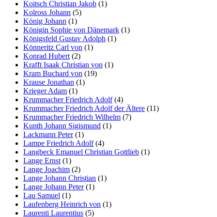
Koitsch Christian Jakob
(1)
Kolross Johann
(5)
König Johann
(1)
Königin Sophie von Dänemark
(1)
Königsfeld Gustav Adolph
(1)
Könneritz Carl von
(1)
Konrad Hubert
(2)
Krafft Isaak Christian von
(1)
Kram Buchard von
(19)
Krause Jonathan
(1)
Krieger Adam
(1)
Krummacher Friedrich Adolf
(4)
Krummacher Friedrich Adolf der Ältere
(11)
Krummacher Friedrich Wilhelm
(7)
Kunth Johann Sigismund
(1)
Lackmann Peter
(1)
Lampe Friedrich Adolf
(4)
Langbeck Emanuel Christian Gottlieb
(1)
Lange Ernst
(1)
Lange Joachim
(2)
Lange Johann Christian
(1)
Lange Johann Peter
(1)
Lau Samuel
(1)
Laufenberg Heinrich von
(1)
Laurenti Laurentius
(5)