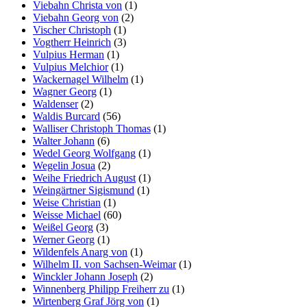
Viebahn Christa von
(1)
Viebahn Georg von
(2)
Vischer Christoph
(1)
Vogtherr Heinrich
(3)
Vulpius Herman
(1)
Vulpius Melchior
(1)
Wackernagel Wilhelm
(1)
Wagner Georg
(1)
Waldenser
(2)
Waldis Burcard
(56)
Walliser Christoph Thomas
(1)
Walter Johann
(6)
Wedel Georg Wolfgang
(1)
Wegelin Josua
(2)
Weihe Friedrich August
(1)
Weingärtner Sigismund
(1)
Weise Christian
(1)
Weisse Michael
(60)
Weißel Georg
(3)
Werner Georg
(1)
Wildenfels Anarg von
(1)
Wilhelm II. von Sachsen-Weimar
(1)
Winckler Johann Joseph
(2)
Winnenberg Philipp Freiherr zu
(1)
Wirtenberg Graf Jörg von
(1)