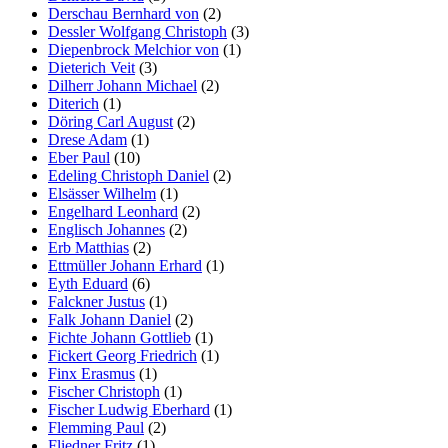
Derschau Bernhard von
(2)
Dessler Wolfgang Christoph
(3)
Diepenbrock Melchior von
(1)
Dieterich Veit
(3)
Dilherr Johann Michael
(2)
Diterich
(1)
Döring Carl August
(2)
Drese Adam
(1)
Eber Paul
(10)
Edeling Christoph Daniel
(2)
Elsässer Wilhelm
(1)
Engelhard Leonhard
(2)
Englisch Johannes
(2)
Erb Matthias
(2)
Ettmüller Johann Erhard
(1)
Eyth Eduard
(6)
Falckner Justus
(1)
Falk Johann Daniel
(2)
Fichte Johann Gottlieb
(1)
Fickert Georg Friedrich
(1)
Finx Erasmus
(1)
Fischer Christoph
(1)
Fischer Ludwig Eberhard
(1)
Flemming Paul
(2)
Fliedner Fritz
(1)