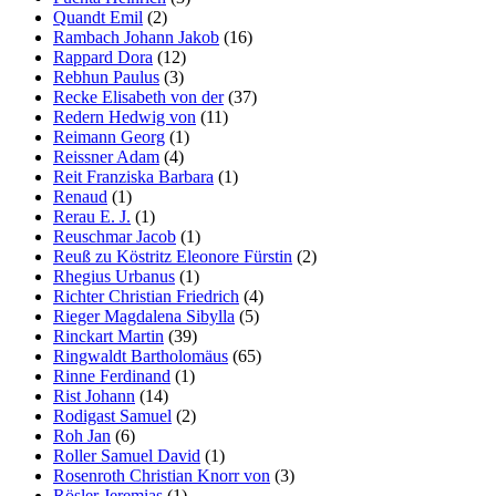
Quandt Emil
(2)
Rambach Johann Jakob
(16)
Rappard Dora
(12)
Rebhun Paulus
(3)
Recke Elisabeth von der
(37)
Redern Hedwig von
(11)
Reimann Georg
(1)
Reissner Adam
(4)
Reit Franziska Barbara
(1)
Renaud
(1)
Rerau E. J.
(1)
Reuschmar Jacob
(1)
Reuß zu Köstritz Eleonore Fürstin
(2)
Rhegius Urbanus
(1)
Richter Christian Friedrich
(4)
Rieger Magdalena Sibylla
(5)
Rinckart Martin
(39)
Ringwaldt Bartholomäus
(65)
Rinne Ferdinand
(1)
Rist Johann
(14)
Rodigast Samuel
(2)
Roh Jan
(6)
Roller Samuel David
(1)
Rosenroth Christian Knorr von
(3)
Rösler Jeremias
(1)