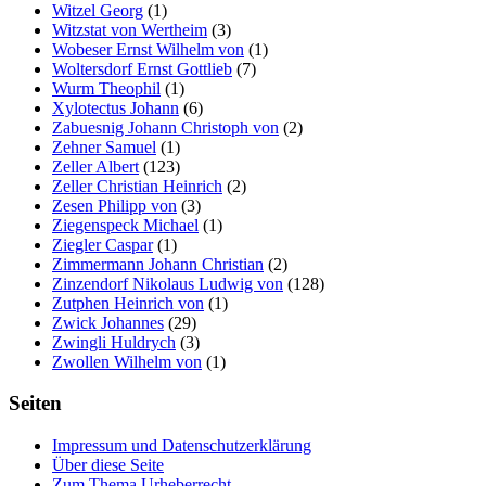
Witzel Georg
(1)
Witzstat von Wertheim
(3)
Wobeser Ernst Wilhelm von
(1)
Woltersdorf Ernst Gottlieb
(7)
Wurm Theophil
(1)
Xylotectus Johann
(6)
Zabuesnig Johann Christoph von
(2)
Zehner Samuel
(1)
Zeller Albert
(123)
Zeller Christian Heinrich
(2)
Zesen Philipp von
(3)
Ziegenspeck Michael
(1)
Ziegler Caspar
(1)
Zimmermann Johann Christian
(2)
Zinzendorf Nikolaus Ludwig von
(128)
Zutphen Heinrich von
(1)
Zwick Johannes
(29)
Zwingli Huldrych
(3)
Zwollen Wilhelm von
(1)
Seiten
Impressum und Datenschutzerklärung
Über diese Seite
Zum Thema Urheberrecht