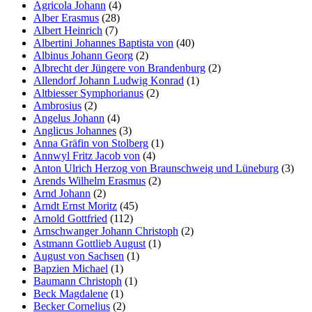
Agricola Johann
(4)
Alber Erasmus
(28)
Albert Heinrich
(7)
Albertini Johannes Baptista von
(40)
Albinus Johann Georg
(2)
Albrecht der Jüngere von Brandenburg
(2)
Allendorf Johann Ludwig Konrad
(1)
Altbiesser Symphorianus
(2)
Ambrosius
(2)
Angelus Johann
(4)
Anglicus Johannes
(3)
Anna Gräfin von Stolberg
(1)
Annwyl Fritz Jacob von
(4)
Anton Ulrich Herzog von Braunschweig und Lüneburg
(3)
Arends Wilhelm Erasmus
(2)
Arnd Johann
(2)
Arndt Ernst Moritz
(45)
Arnold Gottfried
(112)
Arnschwanger Johann Christoph
(2)
Astmann Gottlieb August
(1)
August von Sachsen
(1)
Bapzien Michael
(1)
Baumann Christoph
(1)
Beck Magdalene
(1)
Becker Cornelius
(2)