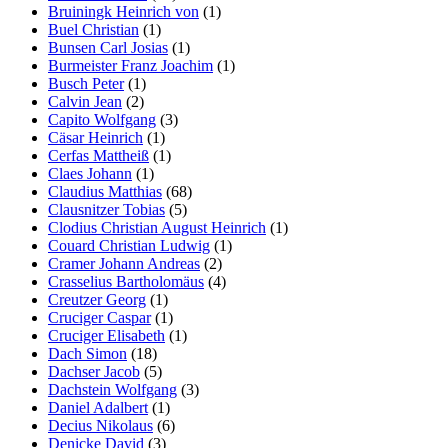
Bruiningk Heinrich von
(1)
Buel Christian
(1)
Bunsen Carl Josias
(1)
Burmeister Franz Joachim
(1)
Busch Peter
(1)
Calvin Jean
(2)
Capito Wolfgang
(3)
Cäsar Heinrich
(1)
Cerfas Mattheiß
(1)
Claes Johann
(1)
Claudius Matthias
(68)
Clausnitzer Tobias
(5)
Clodius Christian August Heinrich
(1)
Couard Christian Ludwig
(1)
Cramer Johann Andreas
(2)
Crasselius Bartholomäus
(4)
Creutzer Georg
(1)
Cruciger Caspar
(1)
Cruciger Elisabeth
(1)
Dach Simon
(18)
Dachser Jacob
(5)
Dachstein Wolfgang
(3)
Daniel Adalbert
(1)
Decius Nikolaus
(6)
Denicke David
(3)