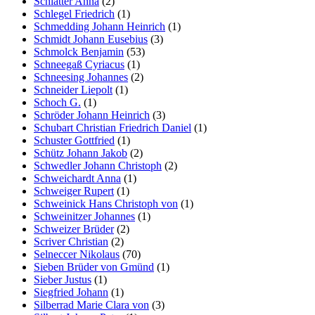
Schlatter Anna
(2)
Schlegel Friedrich
(1)
Schmedding Johann Heinrich
(1)
Schmidt Johann Eusebius
(3)
Schmolck Benjamin
(53)
Schneegaß Cyriacus
(1)
Schneesing Johannes
(2)
Schneider Liepolt
(1)
Schoch G.
(1)
Schröder Johann Heinrich
(3)
Schubart Christian Friedrich Daniel
(1)
Schuster Gottfried
(1)
Schütz Johann Jakob
(2)
Schwedler Johann Christoph
(2)
Schweichardt Anna
(1)
Schweiger Rupert
(1)
Schweinick Hans Christoph von
(1)
Schweinitzer Johannes
(1)
Schweizer Brüder
(2)
Scriver Christian
(2)
Selneccer Nikolaus
(70)
Sieben Brüder von Gmünd
(1)
Sieber Justus
(1)
Siegfried Johann
(1)
Silberrad Marie Clara von
(3)