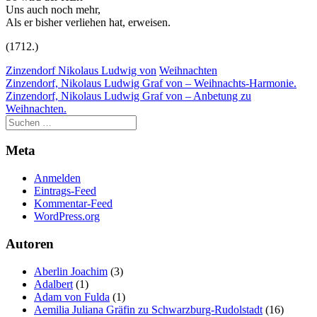
Uns auch noch mehr,
Als er bisher verliehen hat, erweisen.
(1712.)
Zinzendorf Nikolaus Ludwig von
Weihnachten
Beitragsnavigation
Zinzendorf, Nikolaus Ludwig Graf von – Weihnachts-Harmonie.
Zinzendorf, Nikolaus Ludwig Graf von – Anbetung zu
Weihnachten.
Meta
Anmelden
Eintrags-Feed
Kommentar-Feed
WordPress.org
Autoren
Aberlin Joachim
(3)
Adalbert
(1)
Adam von Fulda
(1)
Aemilia Juliana Gräfin zu Schwarzburg-Rudolstadt
(16)