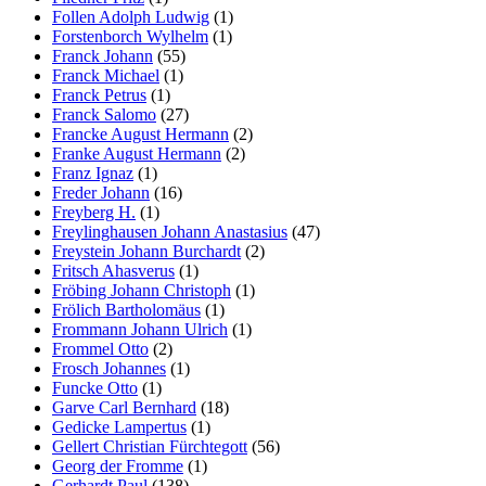
Follen Adolph Ludwig
(1)
Forstenborch Wylhelm
(1)
Franck Johann
(55)
Franck Michael
(1)
Franck Petrus
(1)
Franck Salomo
(27)
Francke August Hermann
(2)
Franke August Hermann
(2)
Franz Ignaz
(1)
Freder Johann
(16)
Freyberg H.
(1)
Freylinghausen Johann Anastasius
(47)
Freystein Johann Burchardt
(2)
Fritsch Ahasverus
(1)
Fröbing Johann Christoph
(1)
Frölich Bartholomäus
(1)
Frommann Johann Ulrich
(1)
Frommel Otto
(2)
Frosch Johannes
(1)
Funcke Otto
(1)
Garve Carl Bernhard
(18)
Gedicke Lampertus
(1)
Gellert Christian Fürchtegott
(56)
Georg der Fromme
(1)
Gerhardt Paul
(138)