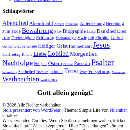
Schlagwörter
Abendlied
Abendmahl
Bereitung
Auferstehung
Advent
Anbetung
Bewahrung
Biographie
Danklied
zum Tode
Dies
Buße
Bibel
Gebet
irae
Erlösung
Ewigkeit
Fürbitte
Dreieinigkeit
Eschatologie
Jesus
Heiliger Geist
Himmelfahrt
Glaube
Gnade
Gericht
Loblied
Liebe
Morgenlied
Karfreitag
Kirche
Psalter
Nachfolge
Ostern
Passion
Neujahr
Parusie
Trost
Vergebung
Trinität
Sterbelied
Tischlied
Vater
Vertrauen
Schöpfung
Weihnachten
Wort Gottes
Gott allein genügt!
© 2026 Alle Rechte vorbehalten
Stolz präsentiert von WordPress
|
Theme: Simple Life von
Nilambar
.
Cookies
Wir verwenden Cookies. Wenn Sie diese annehmen wollen, klicken
Sie einfach auf "Alles akzeptieren". Über "Einstellungen" können