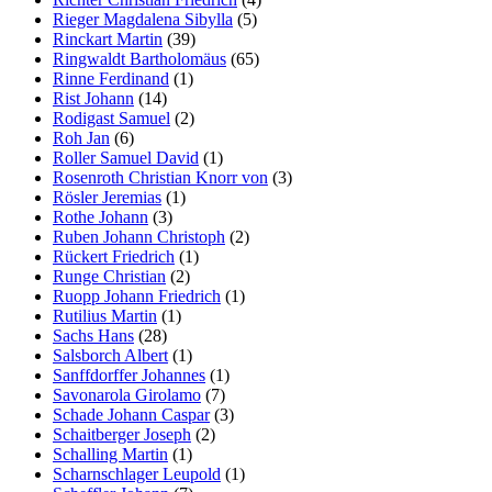
Rieger Magdalena Sibylla
(5)
Rinckart Martin
(39)
Ringwaldt Bartholomäus
(65)
Rinne Ferdinand
(1)
Rist Johann
(14)
Rodigast Samuel
(2)
Roh Jan
(6)
Roller Samuel David
(1)
Rosenroth Christian Knorr von
(3)
Rösler Jeremias
(1)
Rothe Johann
(3)
Ruben Johann Christoph
(2)
Rückert Friedrich
(1)
Runge Christian
(2)
Ruopp Johann Friedrich
(1)
Rutilius Martin
(1)
Sachs Hans
(28)
Salsborch Albert
(1)
Sanffdorffer Johannes
(1)
Savonarola Girolamo
(7)
Schade Johann Caspar
(3)
Schaitberger Joseph
(2)
Schalling Martin
(1)
Scharnschlager Leupold
(1)