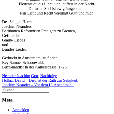
Fleuchst du dis Licht, und lauffest in der Nacht,
Die arme Seel ist ewig ümgebracht.
Nur Licht und Recht vereinigt GOtt und mich.
Des Seligen Herren
Joachim Neanders
Berühmten Reformirten Predigers zu Bremen,
Geistreiche
Glaub- Liebes
und
Bundes-Lieder.
Gedruckt in Amsterdam, zu finden
Bey Samuel Schoonwald,
Buch-händler in der Kalberstrasse. 1725
Neander Joachim
Gott
,
Nachfolge
Beitragsnavigation
Hollaz, David – Dieß ist der Rath zur Seligkeit:
Joachim Neander – Vor dem H. Abendmahl.
Meta
Anmelden