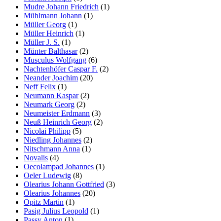
Mudre Johann Friedrich
(1)
Mühlmann Johann
(1)
Müller Georg
(1)
Müller Heinrich
(1)
Müller J. S.
(1)
Münter Balthasar
(2)
Musculus Wolfgang
(6)
Nachtenhöfer Caspar F.
(2)
Neander Joachim
(20)
Neff Felix
(1)
Neumann Kaspar
(2)
Neumark Georg
(2)
Neumeister Erdmann
(3)
Neuß Heinrich Georg
(2)
Nicolai Philipp
(5)
Niedling Johannes
(2)
Nitschmann Anna
(1)
Novalis
(4)
Oecolampad Johannes
(1)
Oeler Ludewig
(8)
Olearius Johann Gottfried
(3)
Olearius Johannes
(20)
Opitz Martin
(1)
Pasig Julius Leopold
(1)
Passy Anton
(1)