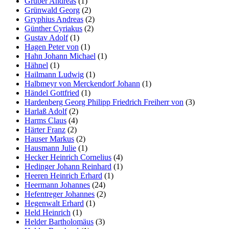
Gruber Andreas
(1)
Grünwald Georg
(2)
Gryphius Andreas
(2)
Günther Cyriakus
(2)
Gustav Adolf
(1)
Hagen Peter von
(1)
Hahn Johann Michael
(1)
Hähnel
(1)
Hailmann Ludwig
(1)
Halbmeyr von Merckendorf Johann
(1)
Händel Gottfried
(1)
Hardenberg Georg Philipp Friedrich Freiherr von
(3)
Harlaß Adolf
(2)
Harms Claus
(4)
Härter Franz
(2)
Hauser Markus
(2)
Hausmann Julie
(1)
Hecker Heinrich Cornelius
(4)
Hedinger Johann Reinhard
(1)
Heeren Heinrich Erhard
(1)
Heermann Johannes
(24)
Hefentreger Johannes
(2)
Hegenwalt Erhard
(1)
Held Heinrich
(1)
Helder Bartholomäus
(3)