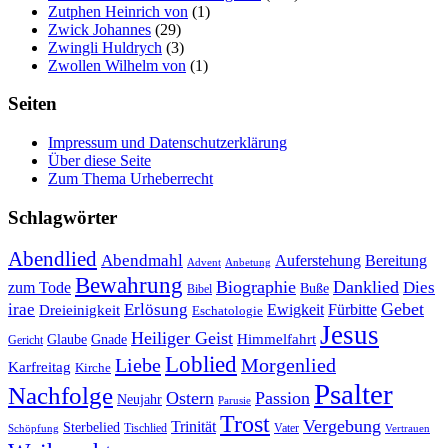
Zutphen Heinrich von
(1)
Zwick Johannes
(29)
Zwingli Huldrych
(3)
Zwollen Wilhelm von
(1)
Seiten
Impressum und Datenschutzerklärung
Über diese Seite
Zum Thema Urheberrecht
Schlagwörter
Abendlied
Abendmahl
Bereitung
Auferstehung
Advent
Anbetung
Bewahrung
Biographie
Danklied
zum Tode
Dies
Buße
Bibel
Gebet
irae
Erlösung
Ewigkeit
Fürbitte
Dreieinigkeit
Eschatologie
Jesus
Heiliger Geist
Himmelfahrt
Glaube
Gnade
Gericht
Loblied
Liebe
Morgenlied
Karfreitag
Kirche
Psalter
Nachfolge
Ostern
Passion
Neujahr
Parusie
Trost
Vergebung
Trinität
Sterbelied
Tischlied
Vater
Vertrauen
Schöpfung