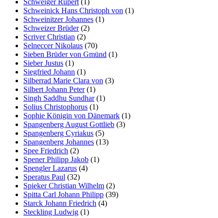
Schweiger Rupert
(1)
Schweinick Hans Christoph von
(1)
Schweinitzer Johannes
(1)
Schweizer Brüder
(2)
Scriver Christian
(2)
Selneccer Nikolaus
(70)
Sieben Brüder von Gmünd
(1)
Sieber Justus
(1)
Siegfried Johann
(1)
Silberrad Marie Clara von
(3)
Silbert Johann Peter
(1)
Singh Saddhu Sundhar
(1)
Solius Christophorus
(1)
Sophie Königin von Dänemark
(1)
Spangenberg August Gottlieb
(3)
Spangenberg Cyriakus
(5)
Spangenberg Johannes
(13)
Spee Friedrich
(2)
Spener Philipp Jakob
(1)
Spengler Lazarus
(4)
Speratus Paul
(32)
Spieker Christian Wilhelm
(2)
Spitta Carl Johann Philipp
(39)
Starck Johann Friedrich
(4)
Steckling Ludwig
(1)