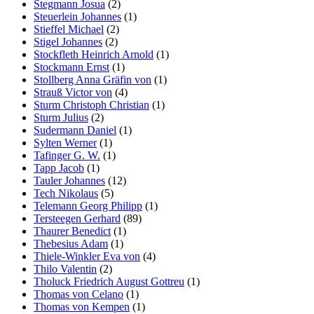
Stegmann Josua
(2)
Steuerlein Johannes
(1)
Stieffel Michael
(2)
Stigel Johannes
(2)
Stockfleth Heinrich Arnold
(1)
Stockmann Ernst
(1)
Stollberg Anna Gräfin von
(1)
Strauß Victor von
(4)
Sturm Christoph Christian
(1)
Sturm Julius
(2)
Sudermann Daniel
(1)
Sylten Werner
(1)
Tafinger G. W.
(1)
Tapp Jacob
(1)
Tauler Johannes
(12)
Tech Nikolaus
(5)
Telemann Georg Philipp
(1)
Tersteegen Gerhard
(89)
Thaurer Benedict
(1)
Thebesius Adam
(1)
Thiele-Winkler Eva von
(4)
Thilo Valentin
(2)
Tholuck Friedrich August Gottreu
(1)
Thomas von Celano
(1)
Thomas von Kempen
(1)