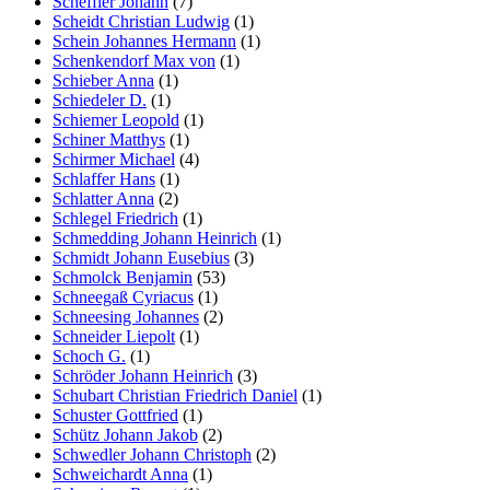
Scheffler Johann
(7)
Scheidt Christian Ludwig
(1)
Schein Johannes Hermann
(1)
Schenkendorf Max von
(1)
Schieber Anna
(1)
Schiedeler D.
(1)
Schiemer Leopold
(1)
Schiner Matthys
(1)
Schirmer Michael
(4)
Schlaffer Hans
(1)
Schlatter Anna
(2)
Schlegel Friedrich
(1)
Schmedding Johann Heinrich
(1)
Schmidt Johann Eusebius
(3)
Schmolck Benjamin
(53)
Schneegaß Cyriacus
(1)
Schneesing Johannes
(2)
Schneider Liepolt
(1)
Schoch G.
(1)
Schröder Johann Heinrich
(3)
Schubart Christian Friedrich Daniel
(1)
Schuster Gottfried
(1)
Schütz Johann Jakob
(2)
Schwedler Johann Christoph
(2)
Schweichardt Anna
(1)