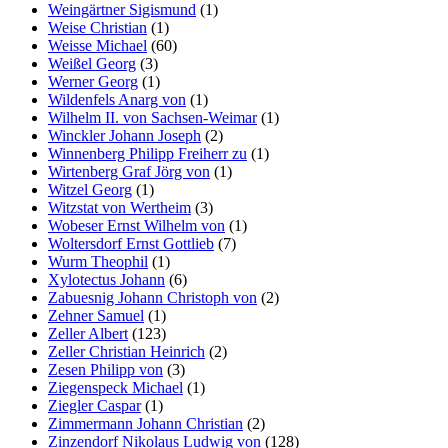
Weingärtner Sigismund
(1)
Weise Christian
(1)
Weisse Michael
(60)
Weißel Georg
(3)
Werner Georg
(1)
Wildenfels Anarg von
(1)
Wilhelm II. von Sachsen-Weimar
(1)
Winckler Johann Joseph
(2)
Winnenberg Philipp Freiherr zu
(1)
Wirtenberg Graf Jörg von
(1)
Witzel Georg
(1)
Witzstat von Wertheim
(3)
Wobeser Ernst Wilhelm von
(1)
Woltersdorf Ernst Gottlieb
(7)
Wurm Theophil
(1)
Xylotectus Johann
(6)
Zabuesnig Johann Christoph von
(2)
Zehner Samuel
(1)
Zeller Albert
(123)
Zeller Christian Heinrich
(2)
Zesen Philipp von
(3)
Ziegenspeck Michael
(1)
Ziegler Caspar
(1)
Zimmermann Johann Christian
(2)
Zinzendorf Nikolaus Ludwig von
(128)