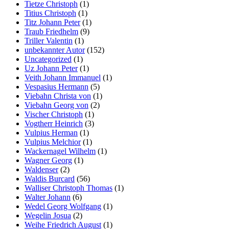
Tietze Christoph
(1)
Titius Christoph
(1)
Titz Johann Peter
(1)
Traub Friedhelm
(9)
Triller Valentin
(1)
unbekannter Autor
(152)
Uncategorized
(1)
Uz Johann Peter
(1)
Veith Johann Immanuel
(1)
Vespasius Hermann
(5)
Viebahn Christa von
(1)
Viebahn Georg von
(2)
Vischer Christoph
(1)
Vogtherr Heinrich
(3)
Vulpius Herman
(1)
Vulpius Melchior
(1)
Wackernagel Wilhelm
(1)
Wagner Georg
(1)
Waldenser
(2)
Waldis Burcard
(56)
Walliser Christoph Thomas
(1)
Walter Johann
(6)
Wedel Georg Wolfgang
(1)
Wegelin Josua
(2)
Weihe Friedrich August
(1)