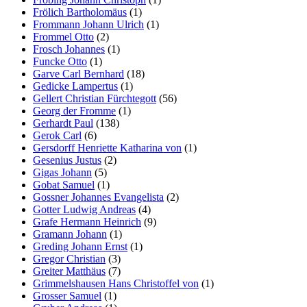
Frölich Bartholomäus
(1)
Frommann Johann Ulrich
(1)
Frommel Otto
(2)
Frosch Johannes
(1)
Funcke Otto
(1)
Garve Carl Bernhard
(18)
Gedicke Lampertus
(1)
Gellert Christian Fürchtegott
(56)
Georg der Fromme
(1)
Gerhardt Paul
(138)
Gerok Carl
(6)
Gersdorff Henriette Katharina von
(1)
Gesenius Justus
(2)
Gigas Johann
(5)
Gobat Samuel
(1)
Gossner Johannes Evangelista
(2)
Gotter Ludwig Andreas
(4)
Grafe Hermann Heinrich
(9)
Gramann Johann
(1)
Greding Johann Ernst
(1)
Gregor Christian
(3)
Greiter Matthäus
(7)
Grimmelshausen Hans Christoffel von
(1)
Grosser Samuel
(1)