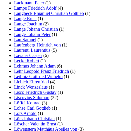
Lackmann Peter
(1)
Lampe Friedrich Adolf
(4)
Langbeck Emanuel Christian Gottlieb
(1)
Lange Ernst
(1)
Lange Joachim
(2)
Lange Johann Christian
(1)
Lange Johann Peter
(1)
Lau Samuel
(1)
Laufenberg Heinrich von
(1)
Laurenti Laurentius
(5)
Lavater Caspar
(6)
Lecke Robert
(1)
Lehmus Johann Adam
(6)
Lehr Leopold Franz Friedrich
(1)
Leibniz Gottfried Wilhelm
(1)
Liebich Ehrenfried
(4)
Linck Wenzeslaus
(1)
Lisco Friedrich Gustav
(1)
Liscovius Salomon
(22)
Löffel Konrad
(3)
Lohse Carl Gottlieb
(1)
Lörs Arnold
(1)
Lörs Johann Christian
(1)
Löscher Valentin Ernst
(1)
Löwenstern Matthäus Apelles von
(3)