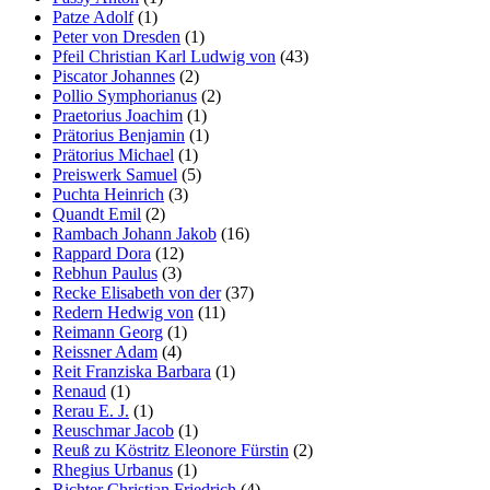
Patze Adolf
(1)
Peter von Dresden
(1)
Pfeil Christian Karl Ludwig von
(43)
Piscator Johannes
(2)
Pollio Symphorianus
(2)
Praetorius Joachim
(1)
Prätorius Benjamin
(1)
Prätorius Michael
(1)
Preiswerk Samuel
(5)
Puchta Heinrich
(3)
Quandt Emil
(2)
Rambach Johann Jakob
(16)
Rappard Dora
(12)
Rebhun Paulus
(3)
Recke Elisabeth von der
(37)
Redern Hedwig von
(11)
Reimann Georg
(1)
Reissner Adam
(4)
Reit Franziska Barbara
(1)
Renaud
(1)
Rerau E. J.
(1)
Reuschmar Jacob
(1)
Reuß zu Köstritz Eleonore Fürstin
(2)
Rhegius Urbanus
(1)
Richter Christian Friedrich
(4)