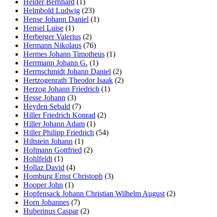
Helder Bernhard
(1)
Helmbold Ludwig
(23)
Hense Johann Daniel
(1)
Hensel Luise
(1)
Herberger Valerius
(2)
Hermann Nikolaus
(76)
Hermes Johann Timotheus
(1)
Herrmann Johann G.
(1)
Herrnschmidt Johann Daniel
(2)
Hertzogenrath Theodor Isaak
(2)
Herzog Johann Friedrich
(1)
Hesse Johann
(3)
Heyden Sebald
(7)
Hiller Friedrich Konrad
(2)
Hiller Johann Adam
(1)
Hiller Philipp Friedrich
(54)
Hiltstein Johann
(1)
Hofmann Gottfried
(2)
Hohlfeldt
(1)
Hollaz David
(4)
Homburg Ernst Christoph
(3)
Hooper John
(1)
Hopfensack Johann Christian Wilhelm August
(2)
Horn Johannes
(7)
Huberinus Caspar
(2)