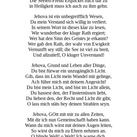
Die Seelen-Freud Erquicket mich dar zu
in Heiligkeit muss ich auch zu ihm gehn.
Jehova ist ein unbegreifflich Wesen,
Da mein Verstand sich willig in verliert.
In seinem Wort ist dieses klar zu lesen,
Wie wunderbar der kluge Rath regiert;
Wer hat den Sinn des Geistes je erkannt?
Wer gab den Rath, der wahr von Ewigkeit
Vernunfft sey still; die See ist viel zu breit,
Und allzutieff, O kluger Unverstand!
Jehova, Grund und Leben aller Dinge,
Du bist fürwar ein unzugänglich Licht.
Gib, dass im Licht mein Wandel mir gelinge,
Ach führe mich mit deinem Angesicht!
Du bist mein Licht, und bist im Licht allein,
Du hassest den, der Finsternüssen liebt,
Du liebest den, der Recht und Licht dir gibt,
O lass mich stäts bey deinen Strahlen seyn.
Jehova, GOtt mit mir zu allen Zeiten,
Mit dir ich nun Gemeinschafft haben kann.
Wann du mich wirst mit deinen Augen leiten,
So wirst du mich zu Ehren nehmen an.
O blinde Welt! o Welt! Ich warne dich,