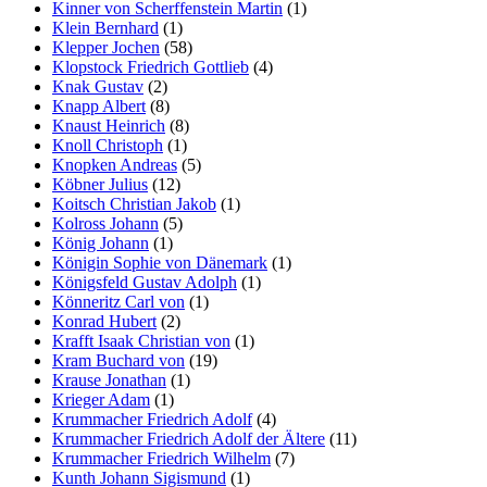
Kinner von Scherffenstein Martin
(1)
Klein Bernhard
(1)
Klepper Jochen
(58)
Klopstock Friedrich Gottlieb
(4)
Knak Gustav
(2)
Knapp Albert
(8)
Knaust Heinrich
(8)
Knoll Christoph
(1)
Knopken Andreas
(5)
Köbner Julius
(12)
Koitsch Christian Jakob
(1)
Kolross Johann
(5)
König Johann
(1)
Königin Sophie von Dänemark
(1)
Königsfeld Gustav Adolph
(1)
Könneritz Carl von
(1)
Konrad Hubert
(2)
Krafft Isaak Christian von
(1)
Kram Buchard von
(19)
Krause Jonathan
(1)
Krieger Adam
(1)
Krummacher Friedrich Adolf
(4)
Krummacher Friedrich Adolf der Ältere
(11)
Krummacher Friedrich Wilhelm
(7)
Kunth Johann Sigismund
(1)