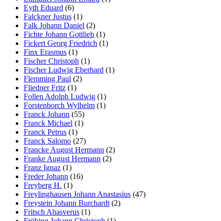
Eyth Eduard
(6)
Falckner Justus
(1)
Falk Johann Daniel
(2)
Fichte Johann Gottlieb
(1)
Fickert Georg Friedrich
(1)
Finx Erasmus
(1)
Fischer Christoph
(1)
Fischer Ludwig Eberhard
(1)
Flemming Paul
(2)
Fliedner Fritz
(1)
Follen Adolph Ludwig
(1)
Forstenborch Wylhelm
(1)
Franck Johann
(55)
Franck Michael
(1)
Franck Petrus
(1)
Franck Salomo
(27)
Francke August Hermann
(2)
Franke August Hermann
(2)
Franz Ignaz
(1)
Freder Johann
(16)
Freyberg H.
(1)
Freylinghausen Johann Anastasius
(47)
Freystein Johann Burchardt
(2)
Fritsch Ahasverus
(1)
Fröbing Johann Christoph
(1)