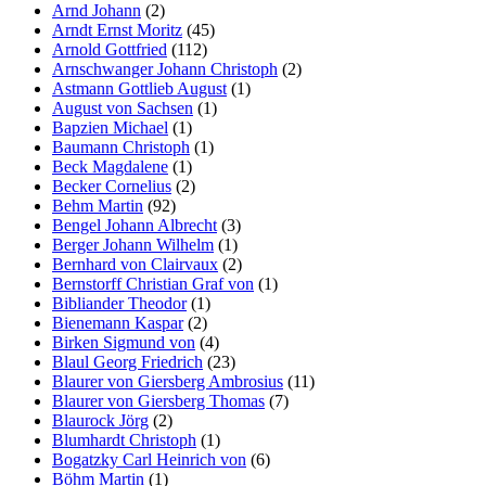
Arnd Johann
(2)
Arndt Ernst Moritz
(45)
Arnold Gottfried
(112)
Arnschwanger Johann Christoph
(2)
Astmann Gottlieb August
(1)
August von Sachsen
(1)
Bapzien Michael
(1)
Baumann Christoph
(1)
Beck Magdalene
(1)
Becker Cornelius
(2)
Behm Martin
(92)
Bengel Johann Albrecht
(3)
Berger Johann Wilhelm
(1)
Bernhard von Clairvaux
(2)
Bernstorff Christian Graf von
(1)
Bibliander Theodor
(1)
Bienemann Kaspar
(2)
Birken Sigmund von
(4)
Blaul Georg Friedrich
(23)
Blaurer von Giersberg Ambrosius
(11)
Blaurer von Giersberg Thomas
(7)
Blaurock Jörg
(2)
Blumhardt Christoph
(1)
Bogatzky Carl Heinrich von
(6)
Böhm Martin
(1)