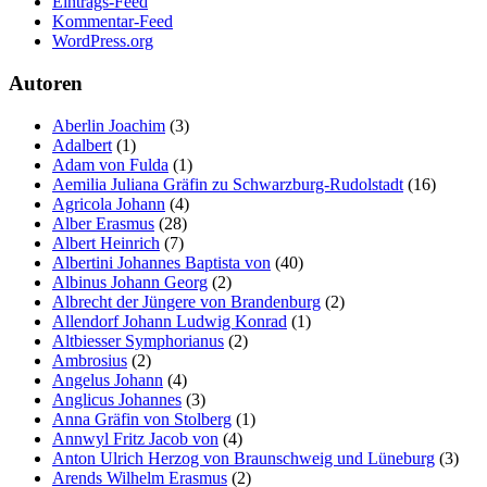
Eintrags-Feed
Kommentar-Feed
WordPress.org
Autoren
Aberlin Joachim
(3)
Adalbert
(1)
Adam von Fulda
(1)
Aemilia Juliana Gräfin zu Schwarzburg-Rudolstadt
(16)
Agricola Johann
(4)
Alber Erasmus
(28)
Albert Heinrich
(7)
Albertini Johannes Baptista von
(40)
Albinus Johann Georg
(2)
Albrecht der Jüngere von Brandenburg
(2)
Allendorf Johann Ludwig Konrad
(1)
Altbiesser Symphorianus
(2)
Ambrosius
(2)
Angelus Johann
(4)
Anglicus Johannes
(3)
Anna Gräfin von Stolberg
(1)
Annwyl Fritz Jacob von
(4)
Anton Ulrich Herzog von Braunschweig und Lüneburg
(3)
Arends Wilhelm Erasmus
(2)