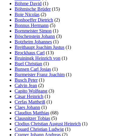
Böhme David
(1)
Böhmische Brüder
(15)
Boie Nicolas
(2)
Bonhoeffer Dietrich
(2)
Bonnus Hermann
(5)
Bornmeister Simon
(1)
Böschenstein Johann
(3)
Botzheim Johannes
(1)
Breithaupt Joachim Justus
(1)
Brockhaus Carl
(13)
Bruiningk Heinrich von
(1)
Buel Christian
(1)
Bunsen Carl Josias
(1)
Burmeister Franz Joachim
(1)
Busch Peter
(1)
Calvin Jean
(2)
Capito Wolfgang
(3)
Cäsar Heinrich
(1)
Cerfas Mattheiß
(1)
Claes Johann
(1)
Claudius Matthias
(68)
Clausnitzer Tobias
(5)
Clodius Christian August Heinrich
(1)
Couard Christian Ludwig
(1)
Cramer Johann Andreas
(2)