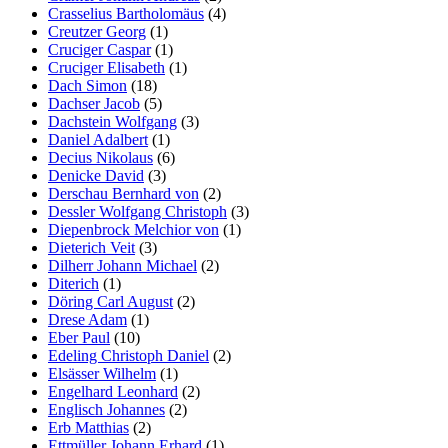
Crasselius Bartholomäus
(4)
Creutzer Georg
(1)
Cruciger Caspar
(1)
Cruciger Elisabeth
(1)
Dach Simon
(18)
Dachser Jacob
(5)
Dachstein Wolfgang
(3)
Daniel Adalbert
(1)
Decius Nikolaus
(6)
Denicke David
(3)
Derschau Bernhard von
(2)
Dessler Wolfgang Christoph
(3)
Diepenbrock Melchior von
(1)
Dieterich Veit
(3)
Dilherr Johann Michael
(2)
Diterich
(1)
Döring Carl August
(2)
Drese Adam
(1)
Eber Paul
(10)
Edeling Christoph Daniel
(2)
Elsässer Wilhelm
(1)
Engelhard Leonhard
(2)
Englisch Johannes
(2)
Erb Matthias
(2)
Ettmüller Johann Erhard
(1)