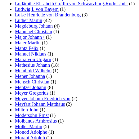
Ludämilie Elisabeth Gräfin von Schwarzburg-Rudolstadt.
(1)
Ludwig I. von Bayern
(1)
Luise Henriette von Brandenburg
(3)
Luther Martin
(42)
Magdeburg Johann
(4)
Mahulael Christian
(1)
Major Johann+
(1)
Maler Martin
(1)
Mantz Felix
(1)
Manuel Niklaus
(1)
Maria von Ungarn
(1)
Mathesius Johann
(18)
Meinhold Wilhelm
(1)
Mener Johanna
(1)
Mensch Christian
(1)
Mentzer Johann
(8)
Meyer Gregorius
(1)
Meyer Johann Friedrich von
(2)
Meyfart Johann Matthäus
(2)
Milton John
(1)
Modersohn Ernst
(1)
Moibanus Ambrosius
(1)
Möller Martin
(5)
Monod Adolphe
(1)
Morahi Adolph
(1)