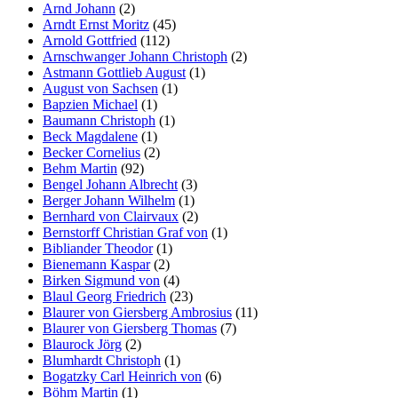
Arnd Johann
(2)
Arndt Ernst Moritz
(45)
Arnold Gottfried
(112)
Arnschwanger Johann Christoph
(2)
Astmann Gottlieb August
(1)
August von Sachsen
(1)
Bapzien Michael
(1)
Baumann Christoph
(1)
Beck Magdalene
(1)
Becker Cornelius
(2)
Behm Martin
(92)
Bengel Johann Albrecht
(3)
Berger Johann Wilhelm
(1)
Bernhard von Clairvaux
(2)
Bernstorff Christian Graf von
(1)
Bibliander Theodor
(1)
Bienemann Kaspar
(2)
Birken Sigmund von
(4)
Blaul Georg Friedrich
(23)
Blaurer von Giersberg Ambrosius
(11)
Blaurer von Giersberg Thomas
(7)
Blaurock Jörg
(2)
Blumhardt Christoph
(1)
Bogatzky Carl Heinrich von
(6)
Böhm Martin
(1)