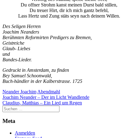
Du offner Strohm kanst meinen Durst bald stillen,
Du treuer Hirt, dir ich mich gantz befehl,
Lass Hertz und Zung stäts seyn nach deinem Willen.
Des Seligen Herren
Joachim Neanders
Berühmten Reformirten Predigers zu Bremen,
Geistreiche
Glaub- Liebes
und
Bundes-Lieder.
Gedruckt in Amsterdam, zu finden
Bey Samuel Schoonwald,
Buch-händler in der Kalberstrasse. 1725
Neander Joachim
Abendmahl
Beitragsnavigation
Joachim Neander – Der im Licht Wandlende
Claudius, Matthias – Ein Lied um Regen
Meta
Anmelden