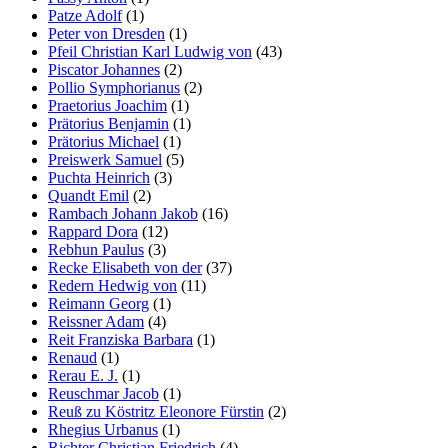
Patze Adolf
(1)
Peter von Dresden
(1)
Pfeil Christian Karl Ludwig von
(43)
Piscator Johannes
(2)
Pollio Symphorianus
(2)
Praetorius Joachim
(1)
Prätorius Benjamin
(1)
Prätorius Michael
(1)
Preiswerk Samuel
(5)
Puchta Heinrich
(3)
Quandt Emil
(2)
Rambach Johann Jakob
(16)
Rappard Dora
(12)
Rebhun Paulus
(3)
Recke Elisabeth von der
(37)
Redern Hedwig von
(11)
Reimann Georg
(1)
Reissner Adam
(4)
Reit Franziska Barbara
(1)
Renaud
(1)
Rerau E. J.
(1)
Reuschmar Jacob
(1)
Reuß zu Köstritz Eleonore Fürstin
(2)
Rhegius Urbanus
(1)
Richter Christian Friedrich
(4)