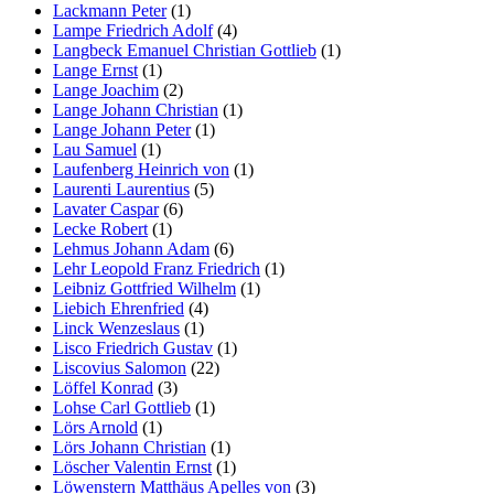
Lackmann Peter
(1)
Lampe Friedrich Adolf
(4)
Langbeck Emanuel Christian Gottlieb
(1)
Lange Ernst
(1)
Lange Joachim
(2)
Lange Johann Christian
(1)
Lange Johann Peter
(1)
Lau Samuel
(1)
Laufenberg Heinrich von
(1)
Laurenti Laurentius
(5)
Lavater Caspar
(6)
Lecke Robert
(1)
Lehmus Johann Adam
(6)
Lehr Leopold Franz Friedrich
(1)
Leibniz Gottfried Wilhelm
(1)
Liebich Ehrenfried
(4)
Linck Wenzeslaus
(1)
Lisco Friedrich Gustav
(1)
Liscovius Salomon
(22)
Löffel Konrad
(3)
Lohse Carl Gottlieb
(1)
Lörs Arnold
(1)
Lörs Johann Christian
(1)
Löscher Valentin Ernst
(1)
Löwenstern Matthäus Apelles von
(3)