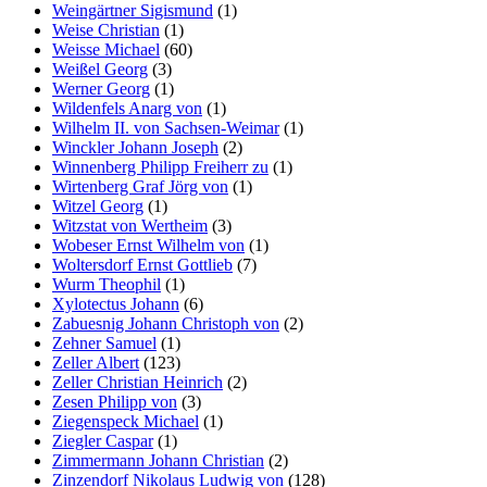
Weingärtner Sigismund
(1)
Weise Christian
(1)
Weisse Michael
(60)
Weißel Georg
(3)
Werner Georg
(1)
Wildenfels Anarg von
(1)
Wilhelm II. von Sachsen-Weimar
(1)
Winckler Johann Joseph
(2)
Winnenberg Philipp Freiherr zu
(1)
Wirtenberg Graf Jörg von
(1)
Witzel Georg
(1)
Witzstat von Wertheim
(3)
Wobeser Ernst Wilhelm von
(1)
Woltersdorf Ernst Gottlieb
(7)
Wurm Theophil
(1)
Xylotectus Johann
(6)
Zabuesnig Johann Christoph von
(2)
Zehner Samuel
(1)
Zeller Albert
(123)
Zeller Christian Heinrich
(2)
Zesen Philipp von
(3)
Ziegenspeck Michael
(1)
Ziegler Caspar
(1)
Zimmermann Johann Christian
(2)
Zinzendorf Nikolaus Ludwig von
(128)