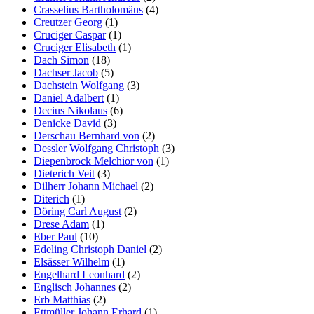
Crasselius Bartholomäus
(4)
Creutzer Georg
(1)
Cruciger Caspar
(1)
Cruciger Elisabeth
(1)
Dach Simon
(18)
Dachser Jacob
(5)
Dachstein Wolfgang
(3)
Daniel Adalbert
(1)
Decius Nikolaus
(6)
Denicke David
(3)
Derschau Bernhard von
(2)
Dessler Wolfgang Christoph
(3)
Diepenbrock Melchior von
(1)
Dieterich Veit
(3)
Dilherr Johann Michael
(2)
Diterich
(1)
Döring Carl August
(2)
Drese Adam
(1)
Eber Paul
(10)
Edeling Christoph Daniel
(2)
Elsässer Wilhelm
(1)
Engelhard Leonhard
(2)
Englisch Johannes
(2)
Erb Matthias
(2)
Ettmüller Johann Erhard
(1)