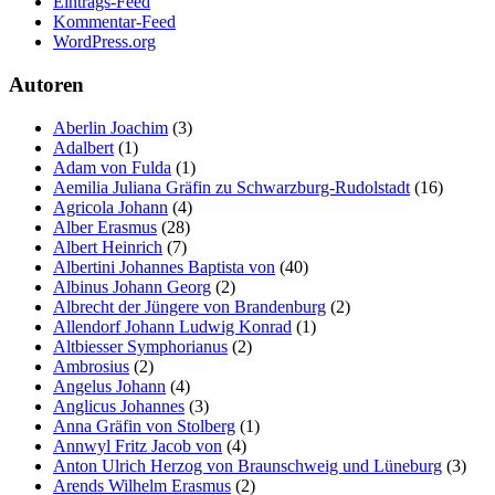
Eintrags-Feed
Kommentar-Feed
WordPress.org
Autoren
Aberlin Joachim
(3)
Adalbert
(1)
Adam von Fulda
(1)
Aemilia Juliana Gräfin zu Schwarzburg-Rudolstadt
(16)
Agricola Johann
(4)
Alber Erasmus
(28)
Albert Heinrich
(7)
Albertini Johannes Baptista von
(40)
Albinus Johann Georg
(2)
Albrecht der Jüngere von Brandenburg
(2)
Allendorf Johann Ludwig Konrad
(1)
Altbiesser Symphorianus
(2)
Ambrosius
(2)
Angelus Johann
(4)
Anglicus Johannes
(3)
Anna Gräfin von Stolberg
(1)
Annwyl Fritz Jacob von
(4)
Anton Ulrich Herzog von Braunschweig und Lüneburg
(3)
Arends Wilhelm Erasmus
(2)