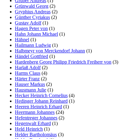
Gruber Andreas
(1)
Grünwald Georg
(2)
Gryphius Andreas
(2)
Günther Cyriakus
(2)
Gustav Adolf
(1)
Hagen Peter von
(1)
Hahn Johann Michael
(1)
Hähnel
(1)
Hailmann Ludwig
(1)
Halbmeyr von Merckendorf Johann
(1)
Händel Gottfried
(1)
Hardenberg Georg Philipp Friedrich Freiherr von
(3)
Harlaß Adolf
(2)
Harms Claus
(4)
Härter Franz
(2)
Hauser Markus
(2)
Hausmann Julie
(1)
Hecker Heinrich Cornelius
(4)
Hedinger Johann Reinhard
(1)
Heeren Heinrich Erhard
(1)
Heermann Johannes
(24)
Hefentreger Johannes
(2)
Hegenwalt Erhard
(1)
Held Heinrich
(1)
Helder Bartholomäus
(3)