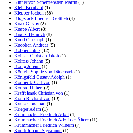
Kinner von Scherffenstein Martin
(1)
Klein Bernhard
(1)
Klepper Jochen
(58)
Klopstock Friedrich Gottlieb
(4)
Knak Gustav
(2)
Knapp Albert
(8)
Knaust Heinrich
(8)
Knoll Christoph
(1)
Knopken Andreas
(5)
Köbner Julius
(12)
Koitsch Christian Jakob
(1)
Kolross Johann
(5)
König Johann
(1)
Königin Sophie von Dänemark
(1)
Königsfeld Gustav Adolph
(1)
Könneritz Carl von
(1)
Konrad Hubert
(2)
Krafft Isaak Christian von
(1)
Kram Buchard von
(19)
Krause Jonathan
(1)
Krieger Adam
(1)
Krummacher Friedrich Adolf
(4)
Krummacher Friedrich Adolf der Ältere
(11)
Krummacher Friedrich Wilhelm
(7)
Kunth Johann Sigismund
(1)