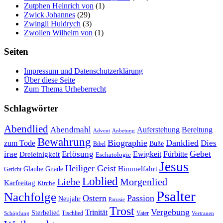
Zutphen Heinrich von
(1)
Zwick Johannes
(29)
Zwingli Huldrych
(3)
Zwollen Wilhelm von
(1)
Seiten
Impressum und Datenschutzerklärung
Über diese Seite
Zum Thema Urheberrecht
Schlagwörter
Abendlied
Abendmahl
Bereitung
Auferstehung
Advent
Anbetung
Bewahrung
Biographie
Danklied
zum Tode
Dies
Buße
Bibel
Gebet
irae
Erlösung
Ewigkeit
Fürbitte
Dreieinigkeit
Eschatologie
Jesus
Heiliger Geist
Himmelfahrt
Glaube
Gnade
Gericht
Loblied
Liebe
Morgenlied
Karfreitag
Kirche
Psalter
Nachfolge
Ostern
Passion
Neujahr
Parusie
Trost
Vergebung
Trinität
Sterbelied
Tischlied
Vater
Vertrauen
Schöpfung