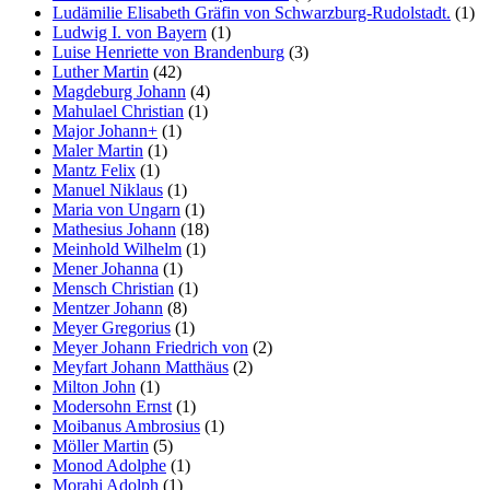
Ludämilie Elisabeth Gräfin von Schwarzburg-Rudolstadt.
(1)
Ludwig I. von Bayern
(1)
Luise Henriette von Brandenburg
(3)
Luther Martin
(42)
Magdeburg Johann
(4)
Mahulael Christian
(1)
Major Johann+
(1)
Maler Martin
(1)
Mantz Felix
(1)
Manuel Niklaus
(1)
Maria von Ungarn
(1)
Mathesius Johann
(18)
Meinhold Wilhelm
(1)
Mener Johanna
(1)
Mensch Christian
(1)
Mentzer Johann
(8)
Meyer Gregorius
(1)
Meyer Johann Friedrich von
(2)
Meyfart Johann Matthäus
(2)
Milton John
(1)
Modersohn Ernst
(1)
Moibanus Ambrosius
(1)
Möller Martin
(5)
Monod Adolphe
(1)
Morahi Adolph
(1)