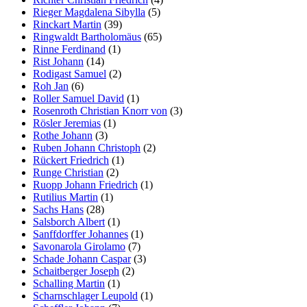
Rieger Magdalena Sibylla
(5)
Rinckart Martin
(39)
Ringwaldt Bartholomäus
(65)
Rinne Ferdinand
(1)
Rist Johann
(14)
Rodigast Samuel
(2)
Roh Jan
(6)
Roller Samuel David
(1)
Rosenroth Christian Knorr von
(3)
Rösler Jeremias
(1)
Rothe Johann
(3)
Ruben Johann Christoph
(2)
Rückert Friedrich
(1)
Runge Christian
(2)
Ruopp Johann Friedrich
(1)
Rutilius Martin
(1)
Sachs Hans
(28)
Salsborch Albert
(1)
Sanffdorffer Johannes
(1)
Savonarola Girolamo
(7)
Schade Johann Caspar
(3)
Schaitberger Joseph
(2)
Schalling Martin
(1)
Scharnschlager Leupold
(1)