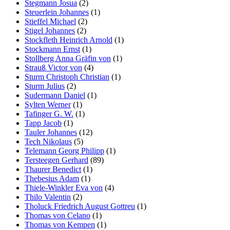
Stegmann Josua
(2)
Steuerlein Johannes
(1)
Stieffel Michael
(2)
Stigel Johannes
(2)
Stockfleth Heinrich Arnold
(1)
Stockmann Ernst
(1)
Stollberg Anna Gräfin von
(1)
Strauß Victor von
(4)
Sturm Christoph Christian
(1)
Sturm Julius
(2)
Sudermann Daniel
(1)
Sylten Werner
(1)
Tafinger G. W.
(1)
Tapp Jacob
(1)
Tauler Johannes
(12)
Tech Nikolaus
(5)
Telemann Georg Philipp
(1)
Tersteegen Gerhard
(89)
Thaurer Benedict
(1)
Thebesius Adam
(1)
Thiele-Winkler Eva von
(4)
Thilo Valentin
(2)
Tholuck Friedrich August Gottreu
(1)
Thomas von Celano
(1)
Thomas von Kempen
(1)