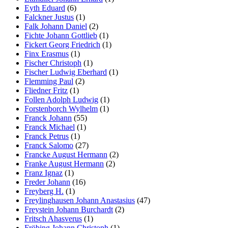
Eyth Eduard
(6)
Falckner Justus
(1)
Falk Johann Daniel
(2)
Fichte Johann Gottlieb
(1)
Fickert Georg Friedrich
(1)
Finx Erasmus
(1)
Fischer Christoph
(1)
Fischer Ludwig Eberhard
(1)
Flemming Paul
(2)
Fliedner Fritz
(1)
Follen Adolph Ludwig
(1)
Forstenborch Wylhelm
(1)
Franck Johann
(55)
Franck Michael
(1)
Franck Petrus
(1)
Franck Salomo
(27)
Francke August Hermann
(2)
Franke August Hermann
(2)
Franz Ignaz
(1)
Freder Johann
(16)
Freyberg H.
(1)
Freylinghausen Johann Anastasius
(47)
Freystein Johann Burchardt
(2)
Fritsch Ahasverus
(1)
Fröbing Johann Christoph
(1)