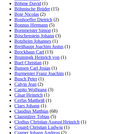
Böhme David
(1)
Böhmische Brüder
(15)
Boie Nicolas
(2)
Bonhoeffer Dietrich
(2)
Bonnus Hermann
(5)
Bornmeister Simon
(1)
Böschenstein Johann
(3)
Botzheim Johannes
(1)
Breithaupt Joachim Justus
(1)
Brockhaus Carl
(13)
Bruiningk Heinrich von
(1)
Buel Christian
(1)
Bunsen Carl Josias
(1)
Burmeister Franz Joachim
(1)
Busch Peter
(1)
Calvin Jean
(2)
Capito Wolfgang
(3)
Cäsar Heinrich
(1)
Cerfas Mattheiß
(1)
Claes Johann
(1)
Claudius Matthias
(68)
Clausnitzer Tobias
(5)
Clodius Christian August Heinrich
(1)
Couard Christian Ludwig
(1)
Cramer Johann Andreas
(2)