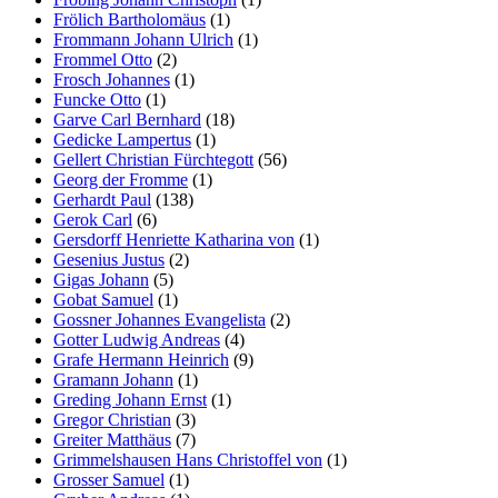
Frölich Bartholomäus
(1)
Frommann Johann Ulrich
(1)
Frommel Otto
(2)
Frosch Johannes
(1)
Funcke Otto
(1)
Garve Carl Bernhard
(18)
Gedicke Lampertus
(1)
Gellert Christian Fürchtegott
(56)
Georg der Fromme
(1)
Gerhardt Paul
(138)
Gerok Carl
(6)
Gersdorff Henriette Katharina von
(1)
Gesenius Justus
(2)
Gigas Johann
(5)
Gobat Samuel
(1)
Gossner Johannes Evangelista
(2)
Gotter Ludwig Andreas
(4)
Grafe Hermann Heinrich
(9)
Gramann Johann
(1)
Greding Johann Ernst
(1)
Gregor Christian
(3)
Greiter Matthäus
(7)
Grimmelshausen Hans Christoffel von
(1)
Grosser Samuel
(1)