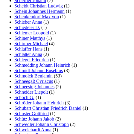
Scheffler Johann
(7)
Scheidt Christian Ludwig
(1)
Schein Johannes Hermann
(1)
Schenkendorf Max von
(1)
Schieber Anna
(1)
Schiedeler D.
(1)
Schiemer Leopold
(1)
Schiner Matthys
(1)
Schirmer Michael
(4)
Schlaffer Hans
(1)
Schlatter Anna
(2)
Schlegel Friedrich
(1)
Schmedding Johann Heinrich
(1)
Schmidt Johann Eusebius
(3)
Schmolck Benjamin
(53)
Schneegaß Cyriacus
(1)
Schneesing Johannes
(2)
Schneider Liepolt
(1)
Schoch G.
(1)
Schröder Johann Heinrich
(3)
Schubart Christian Friedrich Daniel
(1)
Schuster Gottfried
(1)
Schütz Johann Jakob
(2)
Schwedler Johann Christoph
(2)
Schweichardt Anna
(1)