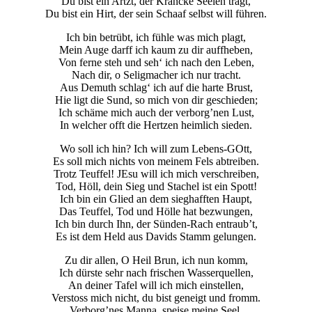
Du bist ein Artzt, der Krancke Seelen trägt,
Du bist ein Hirt, der sein Schaaf selbst will führen.
Ich bin betrübt, ich fühle was mich plagt,
Mein Auge darff ich kaum zu dir auffheben,
Von ferne steh und seh‘ ich nach den Leben,
Nach dir, o Seligmacher ich nur tracht.
Aus Demuth schlag‘ ich auf die harte Brust,
Hie ligt die Sund, so mich von dir geschieden;
Ich schäme mich auch der verborg’nen Lust,
In welcher offt die Hertzen heimlich sieden.
Wo soll ich hin? Ich will zum Lebens-GOtt,
Es soll mich nichts von meinem Fels abtreiben.
Trotz Teuffel! JEsu will ich mich verschreiben,
Tod, Höll, dein Sieg und Stachel ist ein Spott!
Ich bin ein Glied an dem sieghafften Haupt,
Das Teuffel, Tod und Hölle hat bezwungen,
Ich bin durch Ihn, der Sünden-Rach entraub’t,
Es ist dem Held aus Davids Stamm gelungen.
Zu dir allen, O Heil Brun, ich nun komm,
Ich dürste sehr nach frischen Wasserquellen,
An deiner Tafel will ich mich einstellen,
Verstoss mich nicht, du bist geneigt und fromm.
Verborg’nes Manna, speise meine Seel,