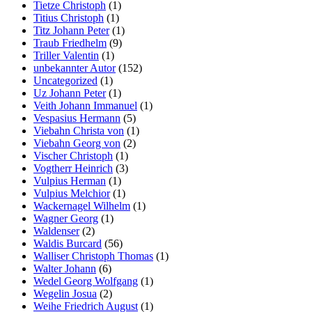
Tietze Christoph
(1)
Titius Christoph
(1)
Titz Johann Peter
(1)
Traub Friedhelm
(9)
Triller Valentin
(1)
unbekannter Autor
(152)
Uncategorized
(1)
Uz Johann Peter
(1)
Veith Johann Immanuel
(1)
Vespasius Hermann
(5)
Viebahn Christa von
(1)
Viebahn Georg von
(2)
Vischer Christoph
(1)
Vogtherr Heinrich
(3)
Vulpius Herman
(1)
Vulpius Melchior
(1)
Wackernagel Wilhelm
(1)
Wagner Georg
(1)
Waldenser
(2)
Waldis Burcard
(56)
Walliser Christoph Thomas
(1)
Walter Johann
(6)
Wedel Georg Wolfgang
(1)
Wegelin Josua
(2)
Weihe Friedrich August
(1)