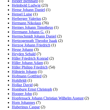
Helder Bernhard
(1)
Helmbold Ludwig
(23)
Hense Johann Daniel
(1)
Hensel Luise
(1)
Herberger Valerius
(2)
Hermann Nikolaus
(76)
Hermes Johann Timotheus
(1)
Herrmann Johann G.
(1)
Herrnschmidt Johann Daniel
(2)
Hertzogenrath Theodor Isaak
(2)
Herzog Johann Friedrich
(1)
Hesse Johann
(3)
Heyden Sebald
(7)
Hiller Friedrich Konrad
(2)
Hiller Johann Adam
(1)
Hiller Philipp Friedrich
(54)
Hiltstein Johann
(1)
Hofmann Gottfried
(2)
Hohlfeldt
(1)
Hollaz David
(4)
Homburg Ernst Christoph
(3)
Hooper John
(1)
Hopfensack Johann Christian Wilhelm August
(2)
Horn Johannes
(7)
Huberinus Caspar
(2)