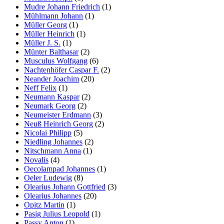
Mudre Johann Friedrich
(1)
Mühlmann Johann
(1)
Müller Georg
(1)
Müller Heinrich
(1)
Müller J. S.
(1)
Münter Balthasar
(2)
Musculus Wolfgang
(6)
Nachtenhöfer Caspar F.
(2)
Neander Joachim
(20)
Neff Felix
(1)
Neumann Kaspar
(2)
Neumark Georg
(2)
Neumeister Erdmann
(3)
Neuß Heinrich Georg
(2)
Nicolai Philipp
(5)
Niedling Johannes
(2)
Nitschmann Anna
(1)
Novalis
(4)
Oecolampad Johannes
(1)
Oeler Ludewig
(8)
Olearius Johann Gottfried
(3)
Olearius Johannes
(20)
Opitz Martin
(1)
Pasig Julius Leopold
(1)
Passy Anton
(1)