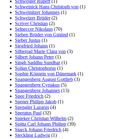
Schweiger Rupert
(1)
Schweinick Hans Christoph von
(1)
Schweinitzer Johannes
(1)
Schweizer Brüder
(2)
Scriver Christian
(2)
Selneccer Nikolaus
(70)
Sieben Brüder von Gmünd
(1)
Sieber Justus
(1)
Siegfried Johann
(1)
Silberrad Marie Clara von
(3)
Silbert Johann Peter
(1)
Singh Saddhu Sundhar
(1)
Solius Christophorus
(1)
Sophie Königin von Dänemark
(1)
Spangenberg August Gottlieb
(3)
Spangenberg Cyriakus
(5)
Spangenberg Johannes
(13)
Spee Friedrich
(2)
Spener Philipp Jakob
(1)
Spengler Lazarus
(4)
Speratus Paul
(32)
Spieker Christian Wilhelm
(2)
Spitta Carl Johann Philipp
(39)
Starck Johann Friedrich
(4)
Steckling Ludwig
(1)