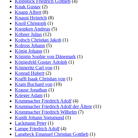
Klopstock Friedrich Gottlieb
(4)
Knak Gustav
(2)
Knapp Albert
(8)
Knaust Heinrich
(8)
Knoll Christoph
(1)
Knopken Andreas
(5)
Köbner Julius
(12)
Koitsch Christian Jakob
(1)
Kolross Johann
(5)
König Johann
(1)
Königin Sophie von Dänemark
(1)
Königsfeld Gustav Adolph
(1)
Könneritz Carl von
(1)
Konrad Hubert
(2)
Krafft Isaak Christian von
(1)
Kram Buchard von
(19)
Krause Jonathan
(1)
Krieger Adam
(1)
Krummacher Friedrich Adolf
(4)
Krummacher Friedrich Adolf der Ältere
(11)
Krummacher Friedrich Wilhelm
(7)
Kunth Johann Sigismund
(1)
Lackmann Peter
(1)
Lampe Friedrich Adolf
(4)
Langbeck Emanuel Christian Gottlieb
(1)