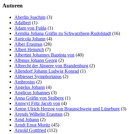
Autoren
Marketing
Indem Sie uns Ihre
Aberlin Joachim
(3)
Interessen und Ihr
Adalbert
(1)
Verhalten beim
Adam von Fulda
(1)
Besuch unserer
Aemilia Juliana Gräfin zu Schwarzburg-Rudolstadt
(16)
Website mitteilen,
Agricola Johann
(4)
erhöhen Sie die
Alber Erasmus
(28)
Wahrscheinlichkeit,
Albert Heinrich
(7)
personalisierte
Albertini Johannes Baptista von
(40)
Inhalte und
Albinus Johann Georg
(2)
Angebote zu sehen.
Albrecht der Jüngere von Brandenburg
(2)
Allendorf Johann Ludwig Konrad
(1)
Altbiesser Symphorianus
(2)
Ambrosius
(2)
Angelus Johann
(4)
Anglicus Johannes
(3)
Anna Gräfin von Stolberg
(1)
Annwyl Fritz Jacob von
(4)
Anton Ulrich Herzog von Braunschweig und Lüneburg
(3)
Arends Wilhelm Erasmus
(2)
Arnd Johann
(2)
Arndt Ernst Moritz
(45)
Arnold Gottfried
(112)