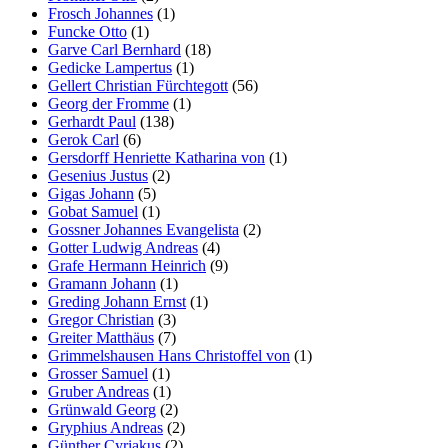
Frosch Johannes
(1)
Funcke Otto
(1)
Garve Carl Bernhard
(18)
Gedicke Lampertus
(1)
Gellert Christian Fürchtegott
(56)
Georg der Fromme
(1)
Gerhardt Paul
(138)
Gerok Carl
(6)
Gersdorff Henriette Katharina von
(1)
Gesenius Justus
(2)
Gigas Johann
(5)
Gobat Samuel
(1)
Gossner Johannes Evangelista
(2)
Gotter Ludwig Andreas
(4)
Grafe Hermann Heinrich
(9)
Gramann Johann
(1)
Greding Johann Ernst
(1)
Gregor Christian
(3)
Greiter Matthäus
(7)
Grimmelshausen Hans Christoffel von
(1)
Grosser Samuel
(1)
Gruber Andreas
(1)
Grünwald Georg
(2)
Gryphius Andreas
(2)
Günther Cyriakus
(2)