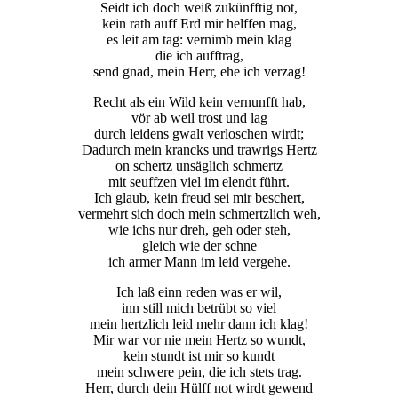
Seidt ich doch weiß zukünfftig not,
kein rath auff Erd mir helffen mag,
es leit am tag: vernimb mein klag
die ich aufftrag,
send gnad, mein Herr, ehe ich verzag!
Recht als ein Wild kein vernunfft hab,
Notwendig
vör ab weil trost und lag
Diese
durch leidens gwalt verloschen wirdt;
Cookies
Dadurch mein krancks und trawrigs Hertz
sind nicht
on schertz unsäglich schmertz
optional.
mit seuffzen viel im elendt führt.
Sie werden
Ich glaub, kein freud sei mir beschert,
benötigt,
vermehrt sich doch mein schmertzlich weh,
damit die
wie ichs nur dreh, geh oder steh,
Website
gleich wie der schne
funktioniert.
ich armer Mann im leid vergehe.
Ich laß einn reden was er wil,
inn still mich betrübt so viel
Statistik
mein hertzlich leid mehr dann ich klag!
Mit diesen
Mir war vor nie mein Hertz so wundt,
Cookies
kein stundt ist mir so kundt
können wir die
mein schwere pein, die ich stets trag.
Funktionsweise
Herr, durch dein Hülff not wirdt gewend
und Struktur