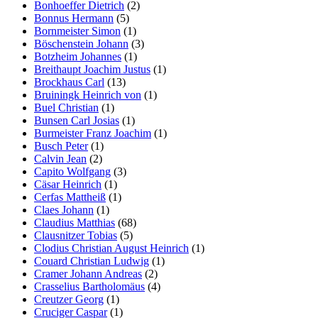
Bonhoeffer Dietrich
(2)
Bonnus Hermann
(5)
Bornmeister Simon
(1)
Böschenstein Johann
(3)
Botzheim Johannes
(1)
Breithaupt Joachim Justus
(1)
Brockhaus Carl
(13)
Bruiningk Heinrich von
(1)
Buel Christian
(1)
Bunsen Carl Josias
(1)
Burmeister Franz Joachim
(1)
Busch Peter
(1)
Calvin Jean
(2)
Capito Wolfgang
(3)
Cäsar Heinrich
(1)
Cerfas Mattheiß
(1)
Claes Johann
(1)
Claudius Matthias
(68)
Clausnitzer Tobias
(5)
Clodius Christian August Heinrich
(1)
Couard Christian Ludwig
(1)
Cramer Johann Andreas
(2)
Crasselius Bartholomäus
(4)
Creutzer Georg
(1)
Cruciger Caspar
(1)