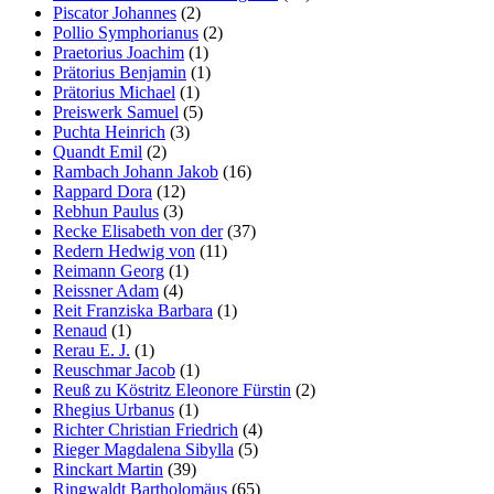
Piscator Johannes
(2)
Pollio Symphorianus
(2)
Praetorius Joachim
(1)
Prätorius Benjamin
(1)
Prätorius Michael
(1)
Preiswerk Samuel
(5)
Puchta Heinrich
(3)
Quandt Emil
(2)
Rambach Johann Jakob
(16)
Rappard Dora
(12)
Rebhun Paulus
(3)
Recke Elisabeth von der
(37)
Redern Hedwig von
(11)
Reimann Georg
(1)
Reissner Adam
(4)
Reit Franziska Barbara
(1)
Renaud
(1)
Rerau E. J.
(1)
Reuschmar Jacob
(1)
Reuß zu Köstritz Eleonore Fürstin
(2)
Rhegius Urbanus
(1)
Richter Christian Friedrich
(4)
Rieger Magdalena Sibylla
(5)
Rinckart Martin
(39)
Ringwaldt Bartholomäus
(65)