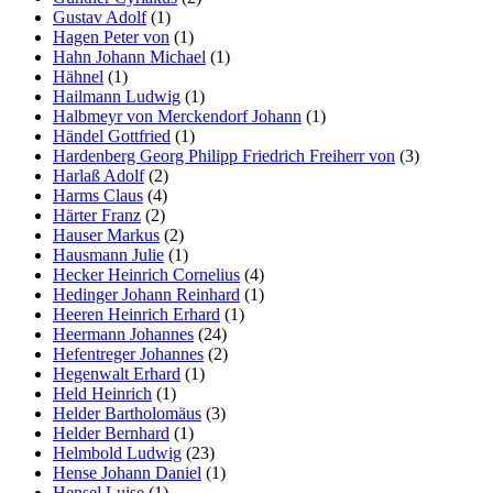
Gustav Adolf
(1)
Hagen Peter von
(1)
Hahn Johann Michael
(1)
Hähnel
(1)
Hailmann Ludwig
(1)
Halbmeyr von Merckendorf Johann
(1)
Händel Gottfried
(1)
Hardenberg Georg Philipp Friedrich Freiherr von
(3)
Harlaß Adolf
(2)
Harms Claus
(4)
Härter Franz
(2)
Hauser Markus
(2)
Hausmann Julie
(1)
Hecker Heinrich Cornelius
(4)
Hedinger Johann Reinhard
(1)
Heeren Heinrich Erhard
(1)
Heermann Johannes
(24)
Hefentreger Johannes
(2)
Hegenwalt Erhard
(1)
Held Heinrich
(1)
Helder Bartholomäus
(3)
Helder Bernhard
(1)
Helmbold Ludwig
(23)
Hense Johann Daniel
(1)
Hensel Luise
(1)