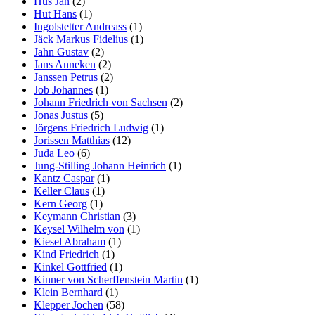
Hus Jan
(2)
Hut Hans
(1)
Ingolstetter Andreass
(1)
Jäck Markus Fidelius
(1)
Jahn Gustav
(2)
Jans Anneken
(2)
Janssen Petrus
(2)
Job Johannes
(1)
Johann Friedrich von Sachsen
(2)
Jonas Justus
(5)
Jörgens Friedrich Ludwig
(1)
Jorissen Matthias
(12)
Juda Leo
(6)
Jung-Stilling Johann Heinrich
(1)
Kantz Caspar
(1)
Keller Claus
(1)
Kern Georg
(1)
Keymann Christian
(3)
Keysel Wilhelm von
(1)
Kiesel Abraham
(1)
Kind Friedrich
(1)
Kinkel Gottfried
(1)
Kinner von Scherffenstein Martin
(1)
Klein Bernhard
(1)
Klepper Jochen
(58)