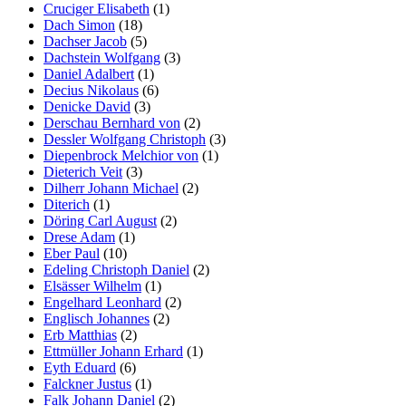
Cruciger Elisabeth
(1)
Dach Simon
(18)
Dachser Jacob
(5)
Dachstein Wolfgang
(3)
Daniel Adalbert
(1)
Decius Nikolaus
(6)
Denicke David
(3)
Derschau Bernhard von
(2)
Dessler Wolfgang Christoph
(3)
Diepenbrock Melchior von
(1)
Dieterich Veit
(3)
Dilherr Johann Michael
(2)
Diterich
(1)
Döring Carl August
(2)
Drese Adam
(1)
Eber Paul
(10)
Edeling Christoph Daniel
(2)
Elsässer Wilhelm
(1)
Engelhard Leonhard
(2)
Englisch Johannes
(2)
Erb Matthias
(2)
Ettmüller Johann Erhard
(1)
Eyth Eduard
(6)
Falckner Justus
(1)
Falk Johann Daniel
(2)