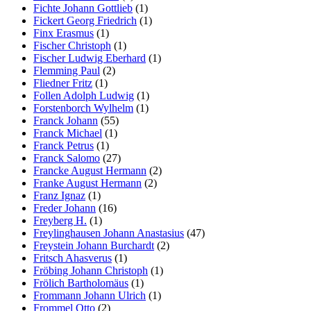
Fichte Johann Gottlieb
(1)
Fickert Georg Friedrich
(1)
Finx Erasmus
(1)
Fischer Christoph
(1)
Fischer Ludwig Eberhard
(1)
Flemming Paul
(2)
Fliedner Fritz
(1)
Follen Adolph Ludwig
(1)
Forstenborch Wylhelm
(1)
Franck Johann
(55)
Franck Michael
(1)
Franck Petrus
(1)
Franck Salomo
(27)
Francke August Hermann
(2)
Franke August Hermann
(2)
Franz Ignaz
(1)
Freder Johann
(16)
Freyberg H.
(1)
Freylinghausen Johann Anastasius
(47)
Freystein Johann Burchardt
(2)
Fritsch Ahasverus
(1)
Fröbing Johann Christoph
(1)
Frölich Bartholomäus
(1)
Frommann Johann Ulrich
(1)
Frommel Otto
(2)