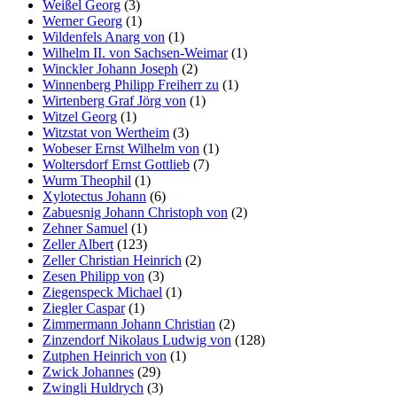
Weißel Georg
(3)
Werner Georg
(1)
Wildenfels Anarg von
(1)
Wilhelm II. von Sachsen-Weimar
(1)
Winckler Johann Joseph
(2)
Winnenberg Philipp Freiherr zu
(1)
Wirtenberg Graf Jörg von
(1)
Witzel Georg
(1)
Witzstat von Wertheim
(3)
Wobeser Ernst Wilhelm von
(1)
Woltersdorf Ernst Gottlieb
(7)
Wurm Theophil
(1)
Xylotectus Johann
(6)
Zabuesnig Johann Christoph von
(2)
Zehner Samuel
(1)
Zeller Albert
(123)
Zeller Christian Heinrich
(2)
Zesen Philipp von
(3)
Ziegenspeck Michael
(1)
Ziegler Caspar
(1)
Zimmermann Johann Christian
(2)
Zinzendorf Nikolaus Ludwig von
(128)
Zutphen Heinrich von
(1)
Zwick Johannes
(29)
Zwingli Huldrych
(3)