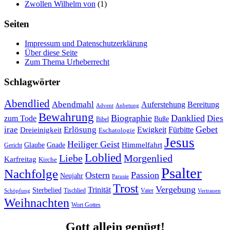
Zwollen Wilhelm von
(1)
Seiten
Impressum und Datenschutzerklärung
Über diese Seite
Zum Thema Urheberrecht
Schlagwörter
Abendlied
Abendmahl
Bereitung
Auferstehung
Advent
Anbetung
Bewahrung
Biographie
Danklied
zum Tode
Dies
Buße
Bibel
Gebet
irae
Erlösung
Ewigkeit
Fürbitte
Dreieinigkeit
Eschatologie
Jesus
Heiliger Geist
Himmelfahrt
Glaube
Gnade
Gericht
Loblied
Liebe
Morgenlied
Karfreitag
Kirche
Psalter
Nachfolge
Ostern
Passion
Neujahr
Parusie
Trost
Vergebung
Trinität
Sterbelied
Tischlied
Vater
Vertrauen
Schöpfung
Weihnachten
Wort Gottes
Gott allein genügt!