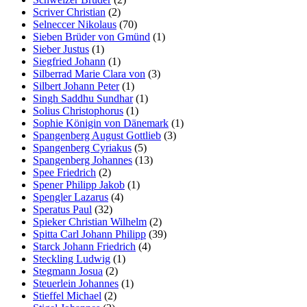
Scriver Christian
(2)
Selneccer Nikolaus
(70)
Sieben Brüder von Gmünd
(1)
Sieber Justus
(1)
Siegfried Johann
(1)
Silberrad Marie Clara von
(3)
Silbert Johann Peter
(1)
Singh Saddhu Sundhar
(1)
Solius Christophorus
(1)
Sophie Königin von Dänemark
(1)
Spangenberg August Gottlieb
(3)
Spangenberg Cyriakus
(5)
Spangenberg Johannes
(13)
Spee Friedrich
(2)
Spener Philipp Jakob
(1)
Spengler Lazarus
(4)
Speratus Paul
(32)
Spieker Christian Wilhelm
(2)
Spitta Carl Johann Philipp
(39)
Starck Johann Friedrich
(4)
Steckling Ludwig
(1)
Stegmann Josua
(2)
Steuerlein Johannes
(1)
Stieffel Michael
(2)