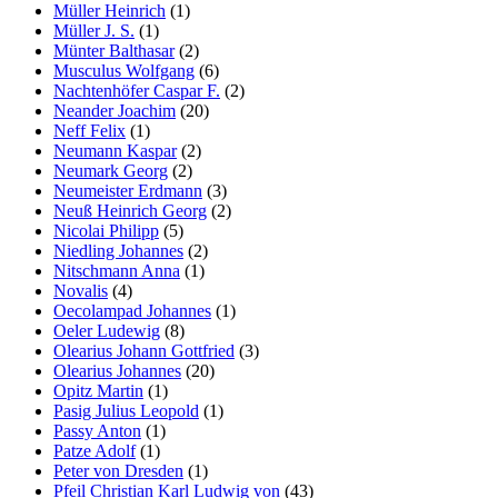
Müller Heinrich
(1)
Müller J. S.
(1)
Münter Balthasar
(2)
Musculus Wolfgang
(6)
Nachtenhöfer Caspar F.
(2)
Neander Joachim
(20)
Neff Felix
(1)
Neumann Kaspar
(2)
Neumark Georg
(2)
Neumeister Erdmann
(3)
Neuß Heinrich Georg
(2)
Nicolai Philipp
(5)
Niedling Johannes
(2)
Nitschmann Anna
(1)
Novalis
(4)
Oecolampad Johannes
(1)
Oeler Ludewig
(8)
Olearius Johann Gottfried
(3)
Olearius Johannes
(20)
Opitz Martin
(1)
Pasig Julius Leopold
(1)
Passy Anton
(1)
Patze Adolf
(1)
Peter von Dresden
(1)
Pfeil Christian Karl Ludwig von
(43)