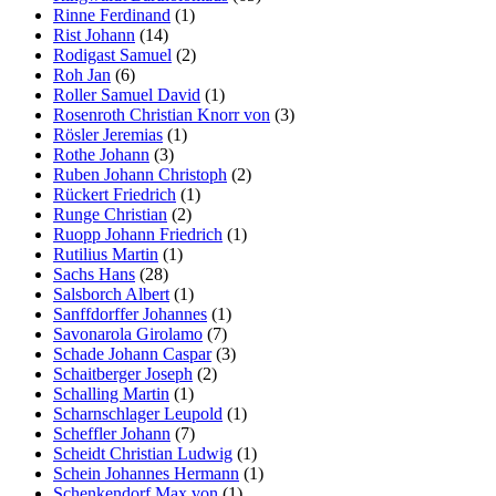
Rinne Ferdinand
(1)
Rist Johann
(14)
Rodigast Samuel
(2)
Roh Jan
(6)
Roller Samuel David
(1)
Rosenroth Christian Knorr von
(3)
Rösler Jeremias
(1)
Rothe Johann
(3)
Ruben Johann Christoph
(2)
Rückert Friedrich
(1)
Runge Christian
(2)
Ruopp Johann Friedrich
(1)
Rutilius Martin
(1)
Sachs Hans
(28)
Salsborch Albert
(1)
Sanffdorffer Johannes
(1)
Savonarola Girolamo
(7)
Schade Johann Caspar
(3)
Schaitberger Joseph
(2)
Schalling Martin
(1)
Scharnschlager Leupold
(1)
Scheffler Johann
(7)
Scheidt Christian Ludwig
(1)
Schein Johannes Hermann
(1)
Schenkendorf Max von
(1)