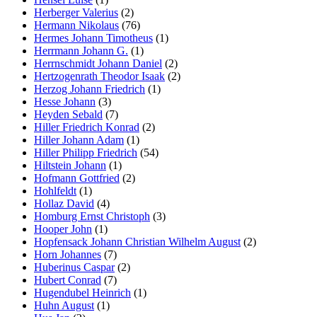
Herberger Valerius
(2)
Hermann Nikolaus
(76)
Hermes Johann Timotheus
(1)
Herrmann Johann G.
(1)
Herrnschmidt Johann Daniel
(2)
Hertzogenrath Theodor Isaak
(2)
Herzog Johann Friedrich
(1)
Hesse Johann
(3)
Heyden Sebald
(7)
Hiller Friedrich Konrad
(2)
Hiller Johann Adam
(1)
Hiller Philipp Friedrich
(54)
Hiltstein Johann
(1)
Hofmann Gottfried
(2)
Hohlfeldt
(1)
Hollaz David
(4)
Homburg Ernst Christoph
(3)
Hooper John
(1)
Hopfensack Johann Christian Wilhelm August
(2)
Horn Johannes
(7)
Huberinus Caspar
(2)
Hubert Conrad
(7)
Hugendubel Heinrich
(1)
Huhn August
(1)