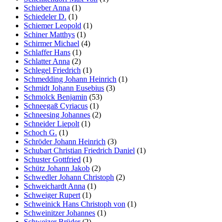
Schieber Anna
(1)
Schiedeler D.
(1)
Schiemer Leopold
(1)
Schiner Matthys
(1)
Schirmer Michael
(4)
Schlaffer Hans
(1)
Schlatter Anna
(2)
Schlegel Friedrich
(1)
Schmedding Johann Heinrich
(1)
Schmidt Johann Eusebius
(3)
Schmolck Benjamin
(53)
Schneegaß Cyriacus
(1)
Schneesing Johannes
(2)
Schneider Liepolt
(1)
Schoch G.
(1)
Schröder Johann Heinrich
(3)
Schubart Christian Friedrich Daniel
(1)
Schuster Gottfried
(1)
Schütz Johann Jakob
(2)
Schwedler Johann Christoph
(2)
Schweichardt Anna
(1)
Schweiger Rupert
(1)
Schweinick Hans Christoph von
(1)
Schweinitzer Johannes
(1)
Schweizer Brüder
(2)