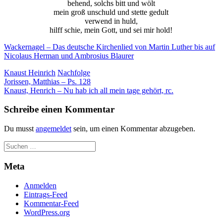
behend, solchs bitt und wölt
der Website
mein groß unschuld und stette gedult
auf Basis der
verwend in huld,
Nutzung
hilff schie, mein Gott, und sei mir hold!
verbessern.
Wackernagel – Das deutsche Kirchenlied von Martin Luther bis auf
Nicolaus Herman und Ambrosius Blaurer
Erfahrung
Knaust Heinrich
Nachfolge
Damit unsere
Beitragsnavigation
Jorissen, Matthias – Ps. 128
Website
Knaust, Henrich – Nu hab ich all mein tage gehört, rc.
während
Ihres Besuchs
Schreibe einen Kommentar
so gut wie
möglich
Du musst
angemeldet
sein, um einen Kommentar abzugeben.
funktioniert.
Wenn Sie
diese Cookies
ablehnen,
Meta
verschwinden
einige
Funktionen
Anmelden
von der
Eintrags-Feed
Website.
Kommentar-Feed
WordPress.org