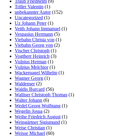
Traub Friedhelm
(9)
Triller Valentin
(1)
unbekannter Autor
(152)
Uncategorized
(1)
Uz Johann Peter
(1)
Veith Johann Immanuel
(1)
Vespasius Hermann
(5)
Viebahn Christa von
(1)
Viebahn Georg von
(2)
Vischer Christoph
(1)
Vogtherr Heinrich
(3)
Vulpius Herman
(1)
Vulpius Melchior
(1)
Wackernagel Wilhelm
(1)
Wagner Georg
(1)
Waldenser
(2)
Waldis Burcard
(56)
Walliser Christoph Thomas
(1)
Walter Johann
(6)
Wedel Georg Wolfgang
(1)
Wegelin Josua
(2)
Weihe Friedrich August
(1)
Weingärtner Sigismund
(1)
Weise Christian
(1)
Weisse Michael
(60)