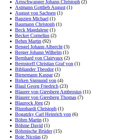
Arnschwanger Johann Christoph
(2)
Astmann Gottlieb August
(1)
August von Sachsen
(1)
Bapzien Michael
(1)
Baumann Christoph
(1)
Beck Magdalene
(1)
Becker Cornelius
(2)
Behm Martin
(92)
Bengel Johann Albrecht
(3)
Berger Johann Wilhelm
(1)
Bernhard von Clairvaux
(2)
Bernstorff Christian Graf von
(1)
Bibliander Theodor
(1)
Bienemann Kaspar
(2)
Birken Sigmund von
(4)
Blaul Georg Friedrich
(23)
Blaurer von Giersberg Ambrosius
(11)
Blaurer von Giersberg Thomas
(7)
Blaurock Jörg
(2)
Blumhardt Christoph
(1)
Bogatzky Carl Heinrich von
(6)
Böhm Martin
(1)
Böhme David
(1)
Böhmische Brüder
(15)
Boie Nicolas
(2)