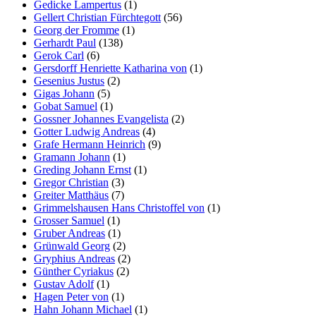
Gedicke Lampertus
(1)
Gellert Christian Fürchtegott
(56)
Georg der Fromme
(1)
Gerhardt Paul
(138)
Gerok Carl
(6)
Gersdorff Henriette Katharina von
(1)
Gesenius Justus
(2)
Gigas Johann
(5)
Gobat Samuel
(1)
Gossner Johannes Evangelista
(2)
Gotter Ludwig Andreas
(4)
Grafe Hermann Heinrich
(9)
Gramann Johann
(1)
Greding Johann Ernst
(1)
Gregor Christian
(3)
Greiter Matthäus
(7)
Grimmelshausen Hans Christoffel von
(1)
Grosser Samuel
(1)
Gruber Andreas
(1)
Grünwald Georg
(2)
Gryphius Andreas
(2)
Günther Cyriakus
(2)
Gustav Adolf
(1)
Hagen Peter von
(1)
Hahn Johann Michael
(1)