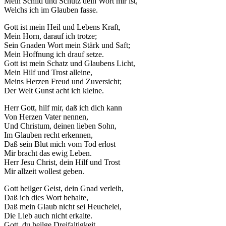
Mein Schild und Schutz dein Wort mir ist,
Welchs ich im Glauben fasse.
Gott ist mein Heil und Lebens Kraft,
Mein Horn, darauf ich trotze;
Sein Gnaden Wort mein Stärk und Saft;
Mein Hoffnung ich drauf setze.
Gott ist mein Schatz und Glaubens Licht,
Mein Hilf und Trost alleine,
Meins Herzen Freud und Zuversicht;
Der Welt Gunst acht ich kleine.
Herr Gott, hilf mir, daß ich dich kann
Von Herzen Vater nennen,
Und Christum, deinen lieben Sohn,
Im Glauben recht erkennen,
Daß sein Blut mich vom Tod erlost
Mir bracht das ewig Leben.
Herr Jesu Christ, dein Hilf und Trost
Mir allzeit wollest geben.
Gott heilger Geist, dein Gnad verleih,
Daß ich dies Wort behalte,
Daß mein Glaub nicht sei Heuchelei,
Die Lieb auch nicht erkalte.
Gott, du heilge Dreifaltigkeit,