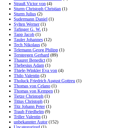
Strauß Victor von
(4)
Sturm Christoph Christian
(1)
Sturm Julius
(2)
Sudermann Daniel
(1)
Sylten Werner
(1)
Tafinger G. W.
(1)
Tapp Jacob
(1)
Tauler Johannes
(12)
Tech Nikolaus
(5)
Telemann Georg Philipp
(1)
Tersteegen Gerhard
(89)
Thaurer Benedict
(1)
Thebesius Adam
(1)
Thiele-Winkler Eva von
(4)
Thilo Valentin
(2)
Tholuck Friedrich August Gottreu
(1)
Thomas von Celano
(1)
Thomas von Kempen
(1)
Tietze Christoph
(1)
Titius Christoph
(1)
Titz Johann Peter
(1)
Traub Friedhelm
(9)
Triller Valentin
(1)
unbekannter Autor
(152)
Uncategorized
(1)