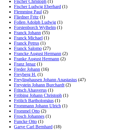
Fischer Christoph
(1)
Fischer Ludwig Eberhard
(1)
Flemming Paul
(2)
Fliedner Fritz
(1)
Follen Adolph Ludwig
(1)
Forstenborch Wylhelm
(1)
Franck Johann
(55)
Franck Michael
(1)
Franck Petrus
(1)
Franck Salomo
(27)
Francke August Hermann
(2)
Franke August Hermann
(2)
Franz Ignaz
(1)
Freder Johann
(16)
Freyberg H.
(1)
Freylinghausen Johann Anastasius
(47)
Freystein Johann Burchardt
(2)
Fritsch Ahasverus
(1)
Fröbing Johann Christoph
(1)
Frölich Bartholomäus
(1)
Frommann Johann Ulrich
(1)
Frommel Otto
(2)
Frosch Johannes
(1)
Funcke Otto
(1)
Garve Carl Bernhard
(18)