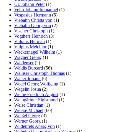
Uz Johann Peter
(1)
Veith Johann Immanuel
(1)
Vespasius Hermann
(5)
Viebahn Christa von
(1)
Viebahn Georg von
(2)
Vischer Christoph
(1)
Vogtherr Heinrich
(3)
Vulpius Herman
(1)
Vulpius Melchior
(1)
Wackernagel Wilhelm
(1)
Wagner Georg
(1)
Waldenser
(2)
Waldis Burcard
(56)
Walliser Christoph Thomas
(1)
Walter Johann
(6)
Wedel Georg Wolfgang
(1)
Wegelin Josua
(2)
Weihe Friedrich August
(1)
Weingärtner Sigismund
(1)
Weise Christian
(1)
Weisse Michael
(60)
Weißel Georg
(3)
Werner Georg
(1)
Wildenfels Anarg von
(1)
Wilhelm II. von Sachsen-Weimar
(1)