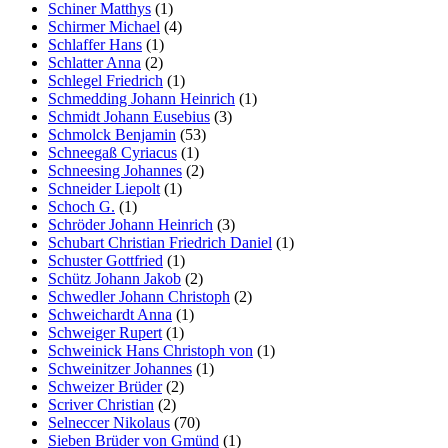
Schiner Matthys
(1)
Schirmer Michael
(4)
Schlaffer Hans
(1)
Schlatter Anna
(2)
Schlegel Friedrich
(1)
Schmedding Johann Heinrich
(1)
Schmidt Johann Eusebius
(3)
Schmolck Benjamin
(53)
Schneegaß Cyriacus
(1)
Schneesing Johannes
(2)
Schneider Liepolt
(1)
Schoch G.
(1)
Schröder Johann Heinrich
(3)
Schubart Christian Friedrich Daniel
(1)
Schuster Gottfried
(1)
Schütz Johann Jakob
(2)
Schwedler Johann Christoph
(2)
Schweichardt Anna
(1)
Schweiger Rupert
(1)
Schweinick Hans Christoph von
(1)
Schweinitzer Johannes
(1)
Schweizer Brüder
(2)
Scriver Christian
(2)
Selneccer Nikolaus
(70)
Sieben Brüder von Gmünd
(1)