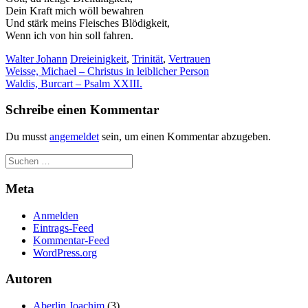
Dein Kraft mich wöll bewahren
Und stärk meins Fleisches Blödigkeit,
Wenn ich von hin soll fahren.
Walter Johann
Dreieinigkeit
,
Trinität
,
Vertrauen
Beitragsnavigation
Weisse, Michael – Christus in leiblicher Person
Waldis, Burcart – Psalm XXIII.
Schreibe einen Kommentar
Du musst
angemeldet
sein, um einen Kommentar abzugeben.
Meta
Anmelden
Eintrags-Feed
Kommentar-Feed
WordPress.org
Autoren
Aberlin Joachim
(3)