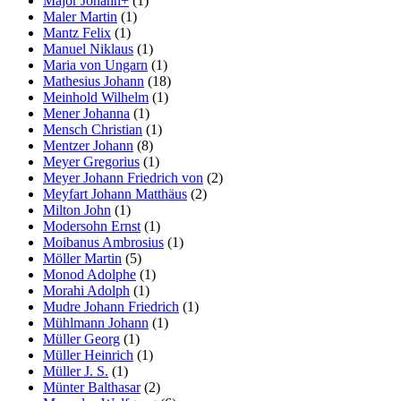
Major Johann+
(1)
Maler Martin
(1)
Mantz Felix
(1)
Manuel Niklaus
(1)
Maria von Ungarn
(1)
Mathesius Johann
(18)
Meinhold Wilhelm
(1)
Mener Johanna
(1)
Mensch Christian
(1)
Mentzer Johann
(8)
Meyer Gregorius
(1)
Meyer Johann Friedrich von
(2)
Meyfart Johann Matthäus
(2)
Milton John
(1)
Modersohn Ernst
(1)
Moibanus Ambrosius
(1)
Möller Martin
(5)
Monod Adolphe
(1)
Morahi Adolph
(1)
Mudre Johann Friedrich
(1)
Mühlmann Johann
(1)
Müller Georg
(1)
Müller Heinrich
(1)
Müller J. S.
(1)
Münter Balthasar
(2)