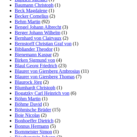
Baumann Christoph
(1)
Beck Magdalene
(1)
Becker Cornelius
(2)
Behm Martin
(92)
Bengel Johann Albrecht
(3)
Berger Johann Wilhelm
(1)
Bernhard von Clairvaux
(2)
Bernstorff Christian Graf von
(1)
Bibliander Theodor
(1)
Bienemann Kaspar
(2)
Birken Sigmund von
(4)
Blaul Georg Friedrich
(23)
Blaurer von Giersberg Ambrosius
(11)
Blaurer von Giersberg Thomas
(7)
Blaurock Jörg
(2)
Blumhardt Christoph
(1)
Bogatzky Carl Heinrich von
(6)
Böhm Martin
(1)
Böhme David
(1)
Böhmische Brüder
(15)
Boie Nicolas
(2)
Bonhoeffer Dietrich
(2)
Bonnus Hermann
(5)
Bornmeister Simon
(1)