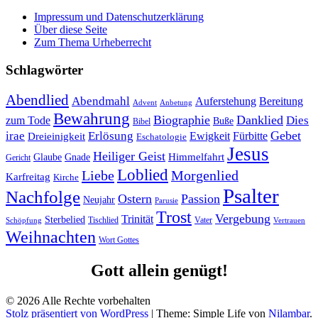
Impressum und Datenschutzerklärung
Über diese Seite
Zum Thema Urheberrecht
Schlagwörter
Abendlied
Abendmahl
Bereitung
Auferstehung
Advent
Anbetung
Bewahrung
Biographie
Danklied
zum Tode
Dies
Buße
Bibel
Gebet
irae
Erlösung
Ewigkeit
Fürbitte
Dreieinigkeit
Eschatologie
Jesus
Heiliger Geist
Himmelfahrt
Glaube
Gnade
Gericht
Loblied
Liebe
Morgenlied
Karfreitag
Kirche
Psalter
Nachfolge
Ostern
Passion
Neujahr
Parusie
Trost
Vergebung
Trinität
Sterbelied
Tischlied
Vater
Vertrauen
Schöpfung
Weihnachten
Wort Gottes
Gott allein genügt!
© 2026 Alle Rechte vorbehalten
Stolz präsentiert von WordPress
|
Theme: Simple Life von
Nilambar
.