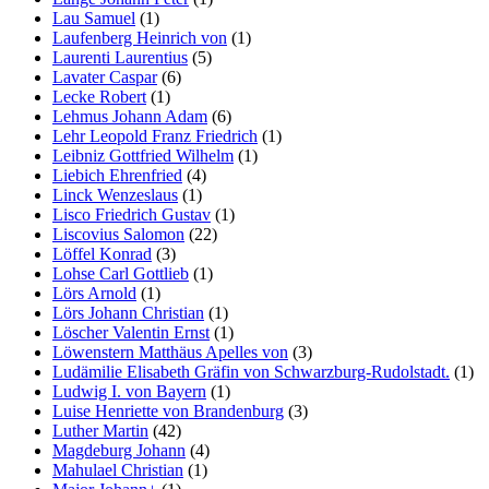
Lau Samuel
(1)
Laufenberg Heinrich von
(1)
Laurenti Laurentius
(5)
Lavater Caspar
(6)
Lecke Robert
(1)
Lehmus Johann Adam
(6)
Lehr Leopold Franz Friedrich
(1)
Leibniz Gottfried Wilhelm
(1)
Liebich Ehrenfried
(4)
Linck Wenzeslaus
(1)
Lisco Friedrich Gustav
(1)
Liscovius Salomon
(22)
Löffel Konrad
(3)
Lohse Carl Gottlieb
(1)
Lörs Arnold
(1)
Lörs Johann Christian
(1)
Löscher Valentin Ernst
(1)
Löwenstern Matthäus Apelles von
(3)
Ludämilie Elisabeth Gräfin von Schwarzburg-Rudolstadt.
(1)
Ludwig I. von Bayern
(1)
Luise Henriette von Brandenburg
(3)
Luther Martin
(42)
Magdeburg Johann
(4)
Mahulael Christian
(1)