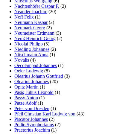
Musculus Wolfgang
(6)
Nachtenhöfer Caspar F.
(2)
Neander Joachim
(20)
Neff Felix
(1)
Neumann Kaspar
(2)
Neumark Georg
(2)
Neumeister Erdmann
(3)
Neuß Heinrich Georg
(2)
Nicolai Philipp
(5)
Niedling Johannes
(2)
Nitschmann Anna
(1)
Novalis
(4)
Oecolampad Johannes
(1)
Oeler Ludewig
(8)
Olearius Johann Gottfried
(3)
Olearius Johannes
(20)
Opitz Martin
(1)
Pasig Julius Leopold
(1)
Passy Anton
(1)
Patze Adolf
(1)
Peter von Dresden
(1)
Pfeil Christian Karl Ludwig von
(43)
Piscator Johannes
(2)
Pollio Symphorianus
(2)
Praetorius Joachim
(1)