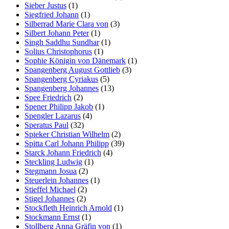
Sieber Justus
(1)
Siegfried Johann
(1)
Silberrad Marie Clara von
(3)
Silbert Johann Peter
(1)
Singh Saddhu Sundhar
(1)
Solius Christophorus
(1)
Sophie Königin von Dänemark
(1)
Spangenberg August Gottlieb
(3)
Spangenberg Cyriakus
(5)
Spangenberg Johannes
(13)
Spee Friedrich
(2)
Spener Philipp Jakob
(1)
Spengler Lazarus
(4)
Speratus Paul
(32)
Spieker Christian Wilhelm
(2)
Spitta Carl Johann Philipp
(39)
Starck Johann Friedrich
(4)
Steckling Ludwig
(1)
Stegmann Josua
(2)
Steuerlein Johannes
(1)
Stieffel Michael
(2)
Stigel Johannes
(2)
Stockfleth Heinrich Arnold
(1)
Stockmann Ernst
(1)
Stollberg Anna Gräfin von
(1)