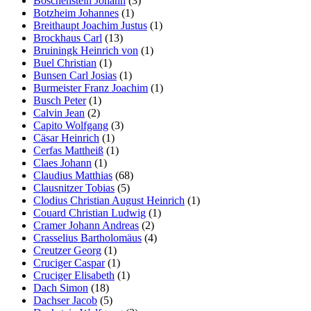
Böschenstein Johann
(3)
Botzheim Johannes
(1)
Breithaupt Joachim Justus
(1)
Brockhaus Carl
(13)
Bruiningk Heinrich von
(1)
Buel Christian
(1)
Bunsen Carl Josias
(1)
Burmeister Franz Joachim
(1)
Busch Peter
(1)
Calvin Jean
(2)
Capito Wolfgang
(3)
Cäsar Heinrich
(1)
Cerfas Mattheiß
(1)
Claes Johann
(1)
Claudius Matthias
(68)
Clausnitzer Tobias
(5)
Clodius Christian August Heinrich
(1)
Couard Christian Ludwig
(1)
Cramer Johann Andreas
(2)
Crasselius Bartholomäus
(4)
Creutzer Georg
(1)
Cruciger Caspar
(1)
Cruciger Elisabeth
(1)
Dach Simon
(18)
Dachser Jacob
(5)