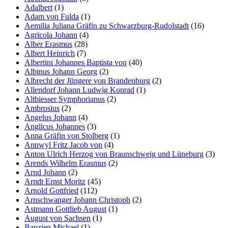
Adalbert
(1)
Adam von Fulda
(1)
Aemilia Juliana Gräfin zu Schwarzburg-Rudolstadt
(16)
Agricola Johann
(4)
Alber Erasmus
(28)
Albert Heinrich
(7)
Albertini Johannes Baptista von
(40)
Albinus Johann Georg
(2)
Albrecht der Jüngere von Brandenburg
(2)
Allendorf Johann Ludwig Konrad
(1)
Altbiesser Symphorianus
(2)
Ambrosius
(2)
Angelus Johann
(4)
Anglicus Johannes
(3)
Anna Gräfin von Stolberg
(1)
Annwyl Fritz Jacob von
(4)
Anton Ulrich Herzog von Braunschweig und Lüneburg
(3)
Arends Wilhelm Erasmus
(2)
Arnd Johann
(2)
Arndt Ernst Moritz
(45)
Arnold Gottfried
(112)
Arnschwanger Johann Christoph
(2)
Astmann Gottlieb August
(1)
August von Sachsen
(1)
Bapzien Michael
(1)