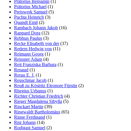
Prätorius Benjamin
(1)
Prätorius Michael
(1)
Preiswerk Samuel
(5)
Puchta Heinrich
(3)
Quandt Emil
(2)
Rambach Johann Jakob
(16)
Rappard Dora
(12)
Rebhun Paulus
(3)
Recke Elisabeth von der
(37)
Redern Hedwig von
(11)
Reimann Georg
(1)
Reissner Adam
(4)
Reit Franziska Barbara
(1)
Renaud
(1)
Rerau E. J.
(1)
Reuschmar Jacob
(1)
Reuß zu Köstritz Eleonore Fürstin
(2)
Rhegius Urbanus
(1)
Richter Christian Friedrich
(4)
Rieger Magdalena Sibylla
(5)
Rinckart Martin
(39)
Ringwaldt Bartholomäus
(65)
Rinne Ferdinand
(1)
Rist Johann
(14)
Rodigast Samuel
(2)