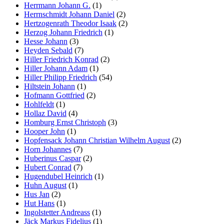
Herrmann Johann G.
(1)
Herrnschmidt Johann Daniel
(2)
Hertzogenrath Theodor Isaak
(2)
Herzog Johann Friedrich
(1)
Hesse Johann
(3)
Heyden Sebald
(7)
Hiller Friedrich Konrad
(2)
Hiller Johann Adam
(1)
Hiller Philipp Friedrich
(54)
Hiltstein Johann
(1)
Hofmann Gottfried
(2)
Hohlfeldt
(1)
Hollaz David
(4)
Homburg Ernst Christoph
(3)
Hooper John
(1)
Hopfensack Johann Christian Wilhelm August
(2)
Horn Johannes
(7)
Huberinus Caspar
(2)
Hubert Conrad
(7)
Hugendubel Heinrich
(1)
Huhn August
(1)
Hus Jan
(2)
Hut Hans
(1)
Ingolstetter Andreass
(1)
Jäck Markus Fidelius
(1)