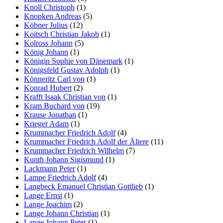
Knoll Christoph
(1)
Knopken Andreas
(5)
Köbner Julius
(12)
Koitsch Christian Jakob
(1)
Kolross Johann
(5)
König Johann
(1)
Königin Sophie von Dänemark
(1)
Königsfeld Gustav Adolph
(1)
Könneritz Carl von
(1)
Konrad Hubert
(2)
Krafft Isaak Christian von
(1)
Kram Buchard von
(19)
Krause Jonathan
(1)
Krieger Adam
(1)
Krummacher Friedrich Adolf
(4)
Krummacher Friedrich Adolf der Ältere
(11)
Krummacher Friedrich Wilhelm
(7)
Kunth Johann Sigismund
(1)
Lackmann Peter
(1)
Lampe Friedrich Adolf
(4)
Langbeck Emanuel Christian Gottlieb
(1)
Lange Ernst
(1)
Lange Joachim
(2)
Lange Johann Christian
(1)
Lange Johann Peter
(1)