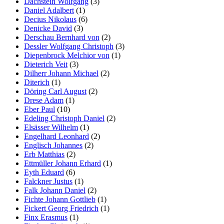
Dachstein Wolfgang
(3)
Daniel Adalbert
(1)
Decius Nikolaus
(6)
Denicke David
(3)
Derschau Bernhard von
(2)
Dessler Wolfgang Christoph
(3)
Diepenbrock Melchior von
(1)
Dieterich Veit
(3)
Dilherr Johann Michael
(2)
Diterich
(1)
Döring Carl August
(2)
Drese Adam
(1)
Eber Paul
(10)
Edeling Christoph Daniel
(2)
Elsässer Wilhelm
(1)
Engelhard Leonhard
(2)
Englisch Johannes
(2)
Erb Matthias
(2)
Ettmüller Johann Erhard
(1)
Eyth Eduard
(6)
Falckner Justus
(1)
Falk Johann Daniel
(2)
Fichte Johann Gottlieb
(1)
Fickert Georg Friedrich
(1)
Finx Erasmus
(1)