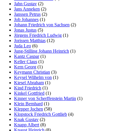
Jahn Gustav
(2)
Jans Anneken
(2)
Janssen Petrus
(2)
Job Johannes
(1)
Johann Friedrich von Sachsen
(2)
Jonas Justus
(5)
Jörgens Friedrich Ludwig
(1)
Jorissen Matthias
(12)
Juda Leo
(6)
Jung-Stilling Johann Heinrich
(1)
Kantz Caspar
(1)
Keller Claus
(1)
Kern Georg
(1)
Keymann Christian
(3)
Keysel Wilhelm von
(1)
Kiesel Abraham
(1)
Kind Friedrich
(1)
Kinkel Gottfried
(1)
Kinner von Scherffenstein Martin
(1)
Klein Bernhard
(1)
Klepper Jochen
(58)
Klopstock Friedrich Gottlieb
(4)
Knak Gustav
(2)
Knapp Albert
(8)
Knaust Heinrich
(8)