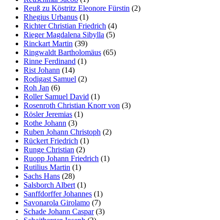
Reuß zu Köstritz Eleonore Fürstin
(2)
Rhegius Urbanus
(1)
Richter Christian Friedrich
(4)
Rieger Magdalena Sibylla
(5)
Rinckart Martin
(39)
Ringwaldt Bartholomäus
(65)
Rinne Ferdinand
(1)
Rist Johann
(14)
Rodigast Samuel
(2)
Roh Jan
(6)
Roller Samuel David
(1)
Rosenroth Christian Knorr von
(3)
Rösler Jeremias
(1)
Rothe Johann
(3)
Ruben Johann Christoph
(2)
Rückert Friedrich
(1)
Runge Christian
(2)
Ruopp Johann Friedrich
(1)
Rutilius Martin
(1)
Sachs Hans
(28)
Salsborch Albert
(1)
Sanffdorffer Johannes
(1)
Savonarola Girolamo
(7)
Schade Johann Caspar
(3)