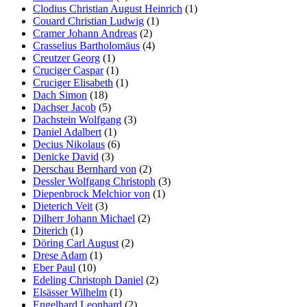
Clodius Christian August Heinrich
(1)
Couard Christian Ludwig
(1)
Cramer Johann Andreas
(2)
Crasselius Bartholomäus
(4)
Creutzer Georg
(1)
Cruciger Caspar
(1)
Cruciger Elisabeth
(1)
Dach Simon
(18)
Dachser Jacob
(5)
Dachstein Wolfgang
(3)
Daniel Adalbert
(1)
Decius Nikolaus
(6)
Denicke David
(3)
Derschau Bernhard von
(2)
Dessler Wolfgang Christoph
(3)
Diepenbrock Melchior von
(1)
Dieterich Veit
(3)
Dilherr Johann Michael
(2)
Diterich
(1)
Döring Carl August
(2)
Drese Adam
(1)
Eber Paul
(10)
Edeling Christoph Daniel
(2)
Elsässer Wilhelm
(1)
Engelhard Leonhard
(2)