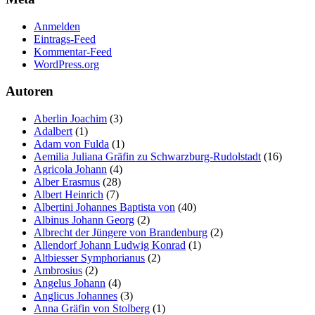
Marketing
Anmelden
Indem Sie uns Ihre
Eintrags-Feed
Interessen und Ihr
Kommentar-Feed
Verhalten beim
WordPress.org
Besuch unserer
Website mitteilen,
Autoren
erhöhen Sie die
Wahrscheinlichkeit,
personalisierte
Aberlin Joachim
(3)
Inhalte und
Adalbert
(1)
Angebote zu sehen.
Adam von Fulda
(1)
Aemilia Juliana Gräfin zu Schwarzburg-Rudolstadt
(16)
Agricola Johann
(4)
Alber Erasmus
(28)
Albert Heinrich
(7)
Albertini Johannes Baptista von
(40)
Albinus Johann Georg
(2)
Albrecht der Jüngere von Brandenburg
(2)
Allendorf Johann Ludwig Konrad
(1)
Altbiesser Symphorianus
(2)
Ambrosius
(2)
Angelus Johann
(4)
Anglicus Johannes
(3)
Anna Gräfin von Stolberg
(1)