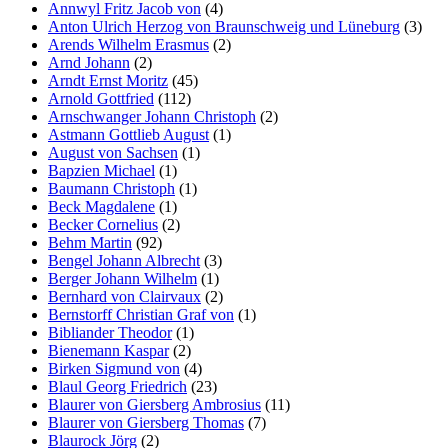
Annwyl Fritz Jacob von
(4)
Anton Ulrich Herzog von Braunschweig und Lüneburg
(3)
Arends Wilhelm Erasmus
(2)
Arnd Johann
(2)
Arndt Ernst Moritz
(45)
Arnold Gottfried
(112)
Arnschwanger Johann Christoph
(2)
Astmann Gottlieb August
(1)
August von Sachsen
(1)
Bapzien Michael
(1)
Baumann Christoph
(1)
Beck Magdalene
(1)
Becker Cornelius
(2)
Behm Martin
(92)
Bengel Johann Albrecht
(3)
Berger Johann Wilhelm
(1)
Bernhard von Clairvaux
(2)
Bernstorff Christian Graf von
(1)
Bibliander Theodor
(1)
Bienemann Kaspar
(2)
Birken Sigmund von
(4)
Blaul Georg Friedrich
(23)
Blaurer von Giersberg Ambrosius
(11)
Blaurer von Giersberg Thomas
(7)
Blaurock Jörg
(2)