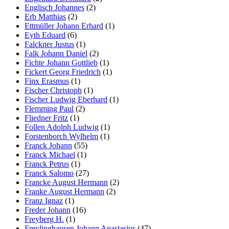
Englisch Johannes
(2)
Erb Matthias
(2)
Ettmüller Johann Erhard
(1)
Eyth Eduard
(6)
Falckner Justus
(1)
Falk Johann Daniel
(2)
Fichte Johann Gottlieb
(1)
Fickert Georg Friedrich
(1)
Finx Erasmus
(1)
Fischer Christoph
(1)
Fischer Ludwig Eberhard
(1)
Flemming Paul
(2)
Fliedner Fritz
(1)
Follen Adolph Ludwig
(1)
Forstenborch Wylhelm
(1)
Franck Johann
(55)
Franck Michael
(1)
Franck Petrus
(1)
Franck Salomo
(27)
Francke August Hermann
(2)
Franke August Hermann
(2)
Franz Ignaz
(1)
Freder Johann
(16)
Freyberg H.
(1)
Freylinghausen Johann Anastasius
(47)