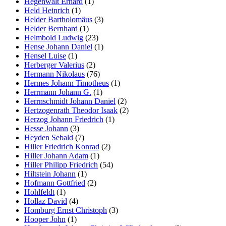
Hegenwalt Erhard
(1)
Held Heinrich
(1)
Helder Bartholomäus
(3)
Helder Bernhard
(1)
Helmbold Ludwig
(23)
Hense Johann Daniel
(1)
Hensel Luise
(1)
Herberger Valerius
(2)
Hermann Nikolaus
(76)
Hermes Johann Timotheus
(1)
Herrmann Johann G.
(1)
Herrnschmidt Johann Daniel
(2)
Hertzogenrath Theodor Isaak
(2)
Herzog Johann Friedrich
(1)
Hesse Johann
(3)
Heyden Sebald
(7)
Hiller Friedrich Konrad
(2)
Hiller Johann Adam
(1)
Hiller Philipp Friedrich
(54)
Hiltstein Johann
(1)
Hofmann Gottfried
(2)
Hohlfeldt
(1)
Hollaz David
(4)
Homburg Ernst Christoph
(3)
Hooper John
(1)