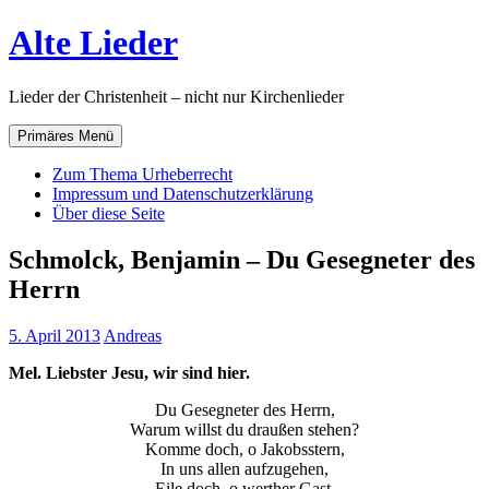
Zum
Alte Lieder
Inhalt
springen
Lieder der Christenheit – nicht nur Kirchenlieder
Primäres Menü
Zum Thema Urheberrecht
Impressum und Datenschutzerklärung
Über diese Seite
Schmolck, Benjamin – Du Gesegneter des
Herrn
5. April 2013
Andreas
Mel. Liebster Jesu, wir sind hier.
Du Gesegneter des Herrn,
Warum willst du draußen stehen?
Komme doch, o Jakobsstern,
In uns allen aufzugehen,
Eile doch, o werther Gast,