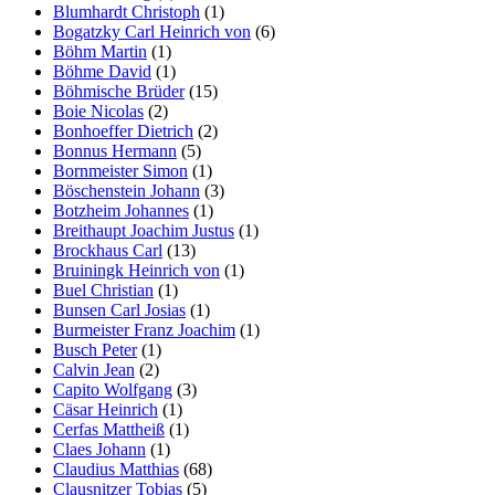
Blumhardt Christoph
(1)
Bogatzky Carl Heinrich von
(6)
Böhm Martin
(1)
Böhme David
(1)
Böhmische Brüder
(15)
Boie Nicolas
(2)
Bonhoeffer Dietrich
(2)
Bonnus Hermann
(5)
Bornmeister Simon
(1)
Böschenstein Johann
(3)
Botzheim Johannes
(1)
Breithaupt Joachim Justus
(1)
Brockhaus Carl
(13)
Bruiningk Heinrich von
(1)
Buel Christian
(1)
Bunsen Carl Josias
(1)
Burmeister Franz Joachim
(1)
Busch Peter
(1)
Calvin Jean
(2)
Capito Wolfgang
(3)
Cäsar Heinrich
(1)
Cerfas Mattheiß
(1)
Claes Johann
(1)
Claudius Matthias
(68)
Clausnitzer Tobias
(5)