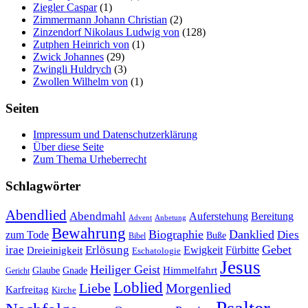
Ziegler Caspar
(1)
Zimmermann Johann Christian
(2)
Zinzendorf Nikolaus Ludwig von
(128)
Zutphen Heinrich von
(1)
Zwick Johannes
(29)
Zwingli Huldrych
(3)
Zwollen Wilhelm von
(1)
Seiten
Impressum und Datenschutzerklärung
Über diese Seite
Zum Thema Urheberrecht
Schlagwörter
Abendlied
Abendmahl
Bereitung
Auferstehung
Advent
Anbetung
Bewahrung
Biographie
Danklied
zum Tode
Dies
Buße
Bibel
Gebet
irae
Erlösung
Ewigkeit
Fürbitte
Dreieinigkeit
Eschatologie
Jesus
Heiliger Geist
Himmelfahrt
Glaube
Gnade
Gericht
Loblied
Liebe
Morgenlied
Karfreitag
Kirche
Psalter