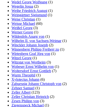
Wedel Georg Wolfgang
(1)
Wegelin Josua
(2)
Weihe Friedrich August
(1)
Weingärtner Sigismund
(1)
Weise Christian
(1)
Weisse Michael
(60)
Weißel Georg
(3)
Werner Georg
(1)
Wildenfels Anarg von
(1)
Wilhelm II. von Sachsen-Weimar
(1)
Winckler Johann Joseph
(2)
Winnenberg Philipp Freiherr zu
(1)
Wirtenberg Graf Jörg von
(1)
Witzel Georg
(1)
Witzstat von Wertheim
(3)
Wobeser Ernst Wilhelm von
(1)
Woltersdorf Ernst Gottlieb
(7)
Wurm Theophil
(1)
Xylotectus Johann
(6)
Zabuesnig Johann Christoph von
(2)
Zehner Samuel
(1)
Zeller Albert
(123)
Zeller Christian Heinrich
(2)
Zesen Philipp von
(3)
Ziegenspeck Michael
(1)