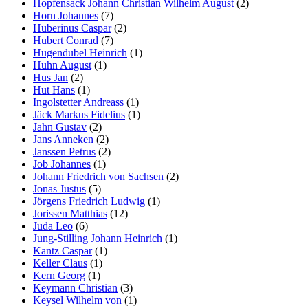
Hopfensack Johann Christian Wilhelm August
(2)
Horn Johannes
(7)
Huberinus Caspar
(2)
Hubert Conrad
(7)
Hugendubel Heinrich
(1)
Huhn August
(1)
Hus Jan
(2)
Hut Hans
(1)
Ingolstetter Andreass
(1)
Jäck Markus Fidelius
(1)
Jahn Gustav
(2)
Jans Anneken
(2)
Janssen Petrus
(2)
Job Johannes
(1)
Johann Friedrich von Sachsen
(2)
Jonas Justus
(5)
Jörgens Friedrich Ludwig
(1)
Jorissen Matthias
(12)
Juda Leo
(6)
Jung-Stilling Johann Heinrich
(1)
Kantz Caspar
(1)
Keller Claus
(1)
Kern Georg
(1)
Keymann Christian
(3)
Keysel Wilhelm von
(1)