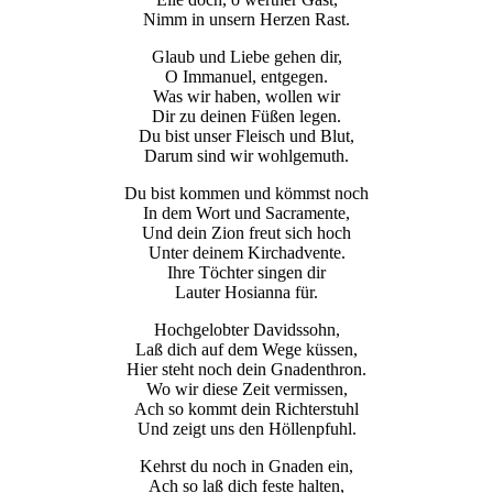
Nimm in unsern Herzen Rast.
Glaub und Liebe gehen dir,
O Immanuel, entgegen.
Was wir haben, wollen wir
Dir zu deinen Füßen legen.
Du bist unser Fleisch und Blut,
Notwendig
Darum sind wir wohlgemuth.
Diese
Cookies
Du bist kommen und kömmst noch
sind nicht
In dem Wort und Sacramente,
optional.
Und dein Zion freut sich hoch
Sie werden
Unter deinem Kirchadvente.
benötigt,
Ihre Töchter singen dir
damit die
Lauter Hosianna für.
Website
funktioniert.
Hochgelobter Davidssohn,
Laß dich auf dem Wege küssen,
Hier steht noch dein Gnadenthron.
Wo wir diese Zeit vermissen,
Statistik
Ach so kommt dein Richterstuhl
Mit diesen
Und zeigt uns den Höllenpfuhl.
Cookies
können wir die
Kehrst du noch in Gnaden ein,
Funktionsweise
Ach so laß dich feste halten,
und Struktur