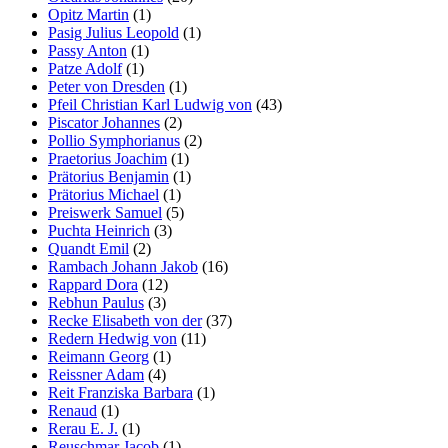
Opitz Martin
(1)
Pasig Julius Leopold
(1)
Passy Anton
(1)
Patze Adolf
(1)
Peter von Dresden
(1)
Pfeil Christian Karl Ludwig von
(43)
Piscator Johannes
(2)
Pollio Symphorianus
(2)
Praetorius Joachim
(1)
Prätorius Benjamin
(1)
Prätorius Michael
(1)
Preiswerk Samuel
(5)
Puchta Heinrich
(3)
Quandt Emil
(2)
Rambach Johann Jakob
(16)
Rappard Dora
(12)
Rebhun Paulus
(3)
Recke Elisabeth von der
(37)
Redern Hedwig von
(11)
Reimann Georg
(1)
Reissner Adam
(4)
Reit Franziska Barbara
(1)
Renaud
(1)
Rerau E. J.
(1)
Reuschmar Jacob
(1)