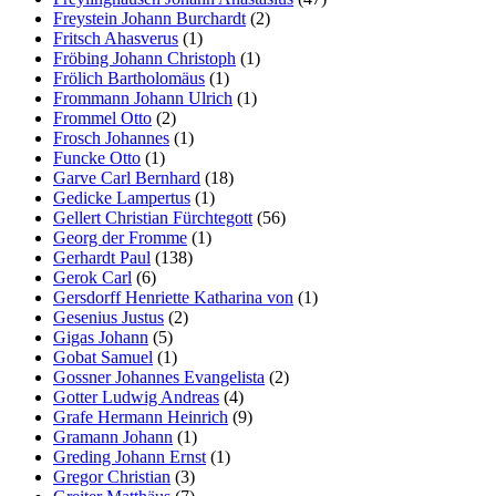
Freystein Johann Burchardt
(2)
Fritsch Ahasverus
(1)
Fröbing Johann Christoph
(1)
Frölich Bartholomäus
(1)
Frommann Johann Ulrich
(1)
Frommel Otto
(2)
Frosch Johannes
(1)
Funcke Otto
(1)
Garve Carl Bernhard
(18)
Gedicke Lampertus
(1)
Gellert Christian Fürchtegott
(56)
Georg der Fromme
(1)
Gerhardt Paul
(138)
Gerok Carl
(6)
Gersdorff Henriette Katharina von
(1)
Gesenius Justus
(2)
Gigas Johann
(5)
Gobat Samuel
(1)
Gossner Johannes Evangelista
(2)
Gotter Ludwig Andreas
(4)
Grafe Hermann Heinrich
(9)
Gramann Johann
(1)
Greding Johann Ernst
(1)
Gregor Christian
(3)