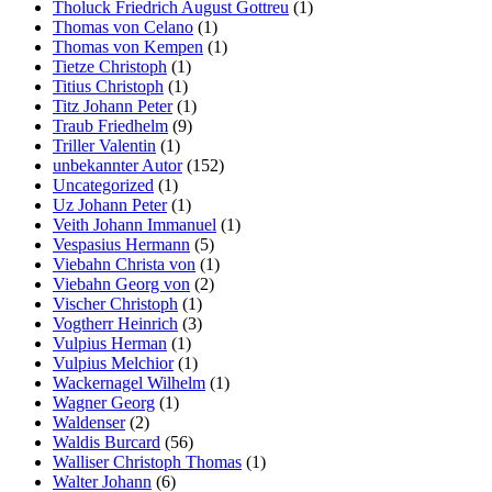
Tholuck Friedrich August Gottreu
(1)
Thomas von Celano
(1)
Thomas von Kempen
(1)
Tietze Christoph
(1)
Titius Christoph
(1)
Titz Johann Peter
(1)
Traub Friedhelm
(9)
Triller Valentin
(1)
unbekannter Autor
(152)
Uncategorized
(1)
Uz Johann Peter
(1)
Veith Johann Immanuel
(1)
Vespasius Hermann
(5)
Viebahn Christa von
(1)
Viebahn Georg von
(2)
Vischer Christoph
(1)
Vogtherr Heinrich
(3)
Vulpius Herman
(1)
Vulpius Melchior
(1)
Wackernagel Wilhelm
(1)
Wagner Georg
(1)
Waldenser
(2)
Waldis Burcard
(56)
Walliser Christoph Thomas
(1)
Walter Johann
(6)