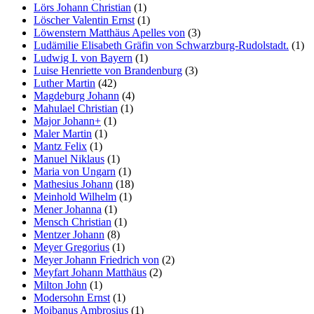
Lörs Johann Christian
(1)
Löscher Valentin Ernst
(1)
Löwenstern Matthäus Apelles von
(3)
Ludämilie Elisabeth Gräfin von Schwarzburg-Rudolstadt.
(1)
Ludwig I. von Bayern
(1)
Luise Henriette von Brandenburg
(3)
Luther Martin
(42)
Magdeburg Johann
(4)
Mahulael Christian
(1)
Major Johann+
(1)
Maler Martin
(1)
Mantz Felix
(1)
Manuel Niklaus
(1)
Maria von Ungarn
(1)
Mathesius Johann
(18)
Meinhold Wilhelm
(1)
Mener Johanna
(1)
Mensch Christian
(1)
Mentzer Johann
(8)
Meyer Gregorius
(1)
Meyer Johann Friedrich von
(2)
Meyfart Johann Matthäus
(2)
Milton John
(1)
Modersohn Ernst
(1)
Moibanus Ambrosius
(1)