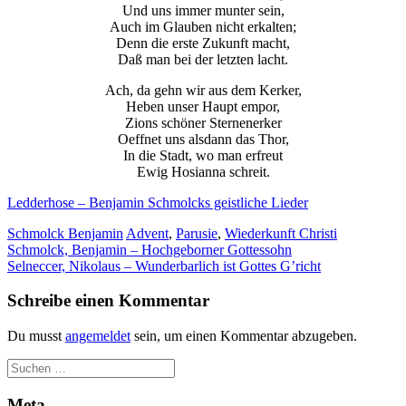
Und uns immer munter sein,
der Website
Auch im Glauben nicht erkalten;
auf Basis der
Denn die erste Zukunft macht,
Nutzung
Daß man bei der letzten lacht.
verbessern.
Ach, da gehn wir aus dem Kerker,
Heben unser Haupt empor,
Erfahrung
Zions schöner Sternenerker
Oeffnet uns alsdann das Thor,
Damit unsere
In die Stadt, wo man erfreut
Website
Ewig Hosianna schreit.
während
Ihres Besuchs
Ledderhose – Benjamin Schmolcks geistliche Lieder
so gut wie
möglich
Schmolck Benjamin
Advent
,
Parusie
,
Wiederkunft Christi
funktioniert.
Beitragsnavigation
Schmolck, Benjamin – Hochgeborner Gottessohn
Wenn Sie
Selneccer, Nikolaus – Wunderbarlich ist Gottes G’richt
diese Cookies
ablehnen,
Schreibe einen Kommentar
verschwinden
einige
Funktionen
Du musst
angemeldet
sein, um einen Kommentar abzugeben.
von der
Website.
Meta