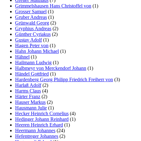
Greiter Matthäus
(7)
Grimmelshausen Hans Christoffel von
(1)
Grosser Samuel
(1)
Gruber Andreas
(1)
Grünwald Georg
(2)
Gryphius Andreas
(2)
Günther Cyriakus
(2)
Gustav Adolf
(1)
Hagen Peter von
(1)
Hahn Johann Michael
(1)
Hähnel
(1)
Hailmann Ludwig
(1)
Halbmeyr von Merckendorf Johann
(1)
Händel Gottfried
(1)
Hardenberg Georg Philipp Friedrich Freiherr von
(3)
Harlaß Adolf
(2)
Harms Claus
(4)
Härter Franz
(2)
Hauser Markus
(2)
Hausmann Julie
(1)
Hecker Heinrich Cornelius
(4)
Hedinger Johann Reinhard
(1)
Heeren Heinrich Erhard
(1)
Heermann Johannes
(24)
Hefentreger Johannes
(2)