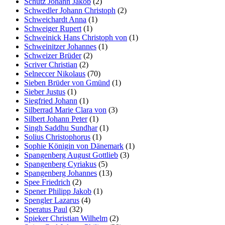
Schütz Johann Jakob
(2)
Schwedler Johann Christoph
(2)
Schweichardt Anna
(1)
Schweiger Rupert
(1)
Schweinick Hans Christoph von
(1)
Schweinitzer Johannes
(1)
Schweizer Brüder
(2)
Scriver Christian
(2)
Selneccer Nikolaus
(70)
Sieben Brüder von Gmünd
(1)
Sieber Justus
(1)
Siegfried Johann
(1)
Silberrad Marie Clara von
(3)
Silbert Johann Peter
(1)
Singh Saddhu Sundhar
(1)
Solius Christophorus
(1)
Sophie Königin von Dänemark
(1)
Spangenberg August Gottlieb
(3)
Spangenberg Cyriakus
(5)
Spangenberg Johannes
(13)
Spee Friedrich
(2)
Spener Philipp Jakob
(1)
Spengler Lazarus
(4)
Speratus Paul
(32)
Spieker Christian Wilhelm
(2)