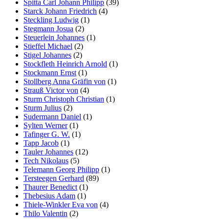
Spitta Carl Johann Philipp
(39)
Starck Johann Friedrich
(4)
Steckling Ludwig
(1)
Stegmann Josua
(2)
Steuerlein Johannes
(1)
Stieffel Michael
(2)
Stigel Johannes
(2)
Stockfleth Heinrich Arnold
(1)
Stockmann Ernst
(1)
Stollberg Anna Gräfin von
(1)
Strauß Victor von
(4)
Sturm Christoph Christian
(1)
Sturm Julius
(2)
Sudermann Daniel
(1)
Sylten Werner
(1)
Tafinger G. W.
(1)
Tapp Jacob
(1)
Tauler Johannes
(12)
Tech Nikolaus
(5)
Telemann Georg Philipp
(1)
Tersteegen Gerhard
(89)
Thaurer Benedict
(1)
Thebesius Adam
(1)
Thiele-Winkler Eva von
(4)
Thilo Valentin
(2)