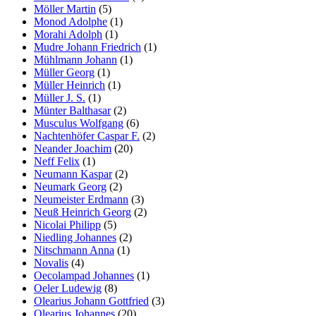
Möller Martin
(5)
Monod Adolphe
(1)
Morahi Adolph
(1)
Mudre Johann Friedrich
(1)
Mühlmann Johann
(1)
Müller Georg
(1)
Müller Heinrich
(1)
Müller J. S.
(1)
Münter Balthasar
(2)
Musculus Wolfgang
(6)
Nachtenhöfer Caspar F.
(2)
Neander Joachim
(20)
Neff Felix
(1)
Neumann Kaspar
(2)
Neumark Georg
(2)
Neumeister Erdmann
(3)
Neuß Heinrich Georg
(2)
Nicolai Philipp
(5)
Niedling Johannes
(2)
Nitschmann Anna
(1)
Novalis
(4)
Oecolampad Johannes
(1)
Oeler Ludewig
(8)
Olearius Johann Gottfried
(3)
Olearius Johannes
(20)