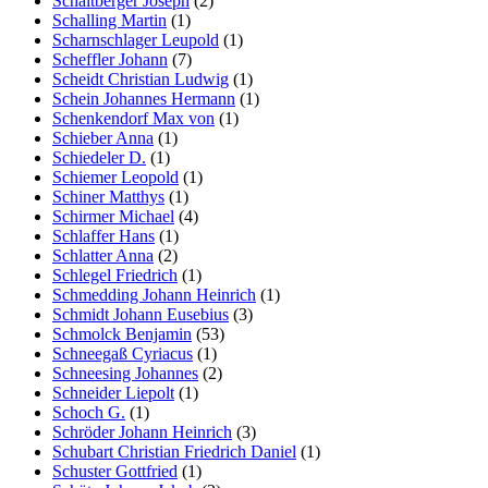
Schaitberger Joseph
(2)
Schalling Martin
(1)
Scharnschlager Leupold
(1)
Scheffler Johann
(7)
Scheidt Christian Ludwig
(1)
Schein Johannes Hermann
(1)
Schenkendorf Max von
(1)
Schieber Anna
(1)
Schiedeler D.
(1)
Schiemer Leopold
(1)
Schiner Matthys
(1)
Schirmer Michael
(4)
Schlaffer Hans
(1)
Schlatter Anna
(2)
Schlegel Friedrich
(1)
Schmedding Johann Heinrich
(1)
Schmidt Johann Eusebius
(3)
Schmolck Benjamin
(53)
Schneegaß Cyriacus
(1)
Schneesing Johannes
(2)
Schneider Liepolt
(1)
Schoch G.
(1)
Schröder Johann Heinrich
(3)
Schubart Christian Friedrich Daniel
(1)
Schuster Gottfried
(1)