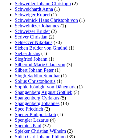
Schwedler Johann Christoph
(2)
Schweichardt Anna
(1)
Schweiger Rupert
(1)
Schweinick Hans Christoph von
(1)
Schweinitzer Johannes
(1)
Schweizer Brüder
(2)
Scriver Christian
(2)
Selneccer Nikolaus
(70)
Sieben Brüder von Gmünd
(1)
Sieber Justus
(1)
Siegfried Johann
(1)
Silberrad Marie Clara von
(3)
Silbert Johann Peter
(1)
Singh Saddhu Sundhar
(1)
Solius Christophorus
(1)
Sophie Königin von Dänemark
(1)
Spangenberg August Gottlieb
(3)
Spangenberg Cyriakus
(5)
Spangenberg Johannes
(13)
Spee Friedrich
(2)
Spener Philipp Jakob
(1)
Spengler Lazarus
(4)
Speratus Paul
(32)
Spieker Christian Wilhelm
(2)
Spitta Carl Johann Philipp
(39)