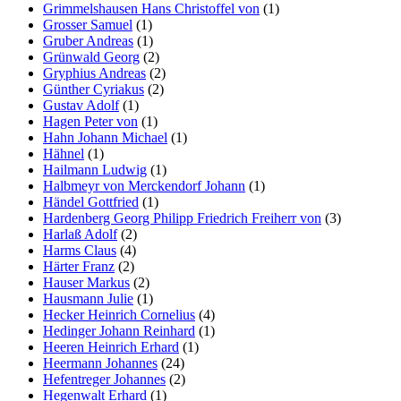
Grimmelshausen Hans Christoffel von
(1)
Grosser Samuel
(1)
Gruber Andreas
(1)
Grünwald Georg
(2)
Gryphius Andreas
(2)
Günther Cyriakus
(2)
Gustav Adolf
(1)
Hagen Peter von
(1)
Hahn Johann Michael
(1)
Hähnel
(1)
Hailmann Ludwig
(1)
Halbmeyr von Merckendorf Johann
(1)
Händel Gottfried
(1)
Hardenberg Georg Philipp Friedrich Freiherr von
(3)
Harlaß Adolf
(2)
Harms Claus
(4)
Härter Franz
(2)
Hauser Markus
(2)
Hausmann Julie
(1)
Hecker Heinrich Cornelius
(4)
Hedinger Johann Reinhard
(1)
Heeren Heinrich Erhard
(1)
Heermann Johannes
(24)
Hefentreger Johannes
(2)
Hegenwalt Erhard
(1)