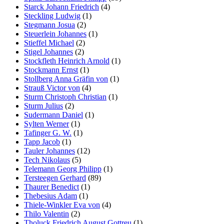
Starck Johann Friedrich
(4)
Steckling Ludwig
(1)
Stegmann Josua
(2)
Steuerlein Johannes
(1)
Stieffel Michael
(2)
Stigel Johannes
(2)
Stockfleth Heinrich Arnold
(1)
Stockmann Ernst
(1)
Stollberg Anna Gräfin von
(1)
Strauß Victor von
(4)
Sturm Christoph Christian
(1)
Sturm Julius
(2)
Sudermann Daniel
(1)
Sylten Werner
(1)
Tafinger G. W.
(1)
Tapp Jacob
(1)
Tauler Johannes
(12)
Tech Nikolaus
(5)
Telemann Georg Philipp
(1)
Tersteegen Gerhard
(89)
Thaurer Benedict
(1)
Thebesius Adam
(1)
Thiele-Winkler Eva von
(4)
Thilo Valentin
(2)
Tholuck Friedrich August Gottreu
(1)