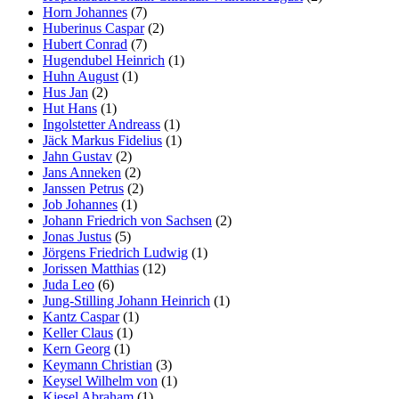
Horn Johannes
(7)
Huberinus Caspar
(2)
Hubert Conrad
(7)
Hugendubel Heinrich
(1)
Huhn August
(1)
Hus Jan
(2)
Hut Hans
(1)
Ingolstetter Andreass
(1)
Jäck Markus Fidelius
(1)
Jahn Gustav
(2)
Jans Anneken
(2)
Janssen Petrus
(2)
Job Johannes
(1)
Johann Friedrich von Sachsen
(2)
Jonas Justus
(5)
Jörgens Friedrich Ludwig
(1)
Jorissen Matthias
(12)
Juda Leo
(6)
Jung-Stilling Johann Heinrich
(1)
Kantz Caspar
(1)
Keller Claus
(1)
Kern Georg
(1)
Keymann Christian
(3)
Keysel Wilhelm von
(1)
Kiesel Abraham
(1)