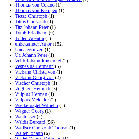
Thomas von Celano
(1)
Thomas von Kempen
(1)
Tietze Christoph
(1)
Titius Christoph
(1)
Titz Johann Peter
(1)
Traub Friedhelm
(9)
Triller Valentin
(1)
unbekannter Autor
(152)
Uncategorized
(1)
Uz Johann Peter
(1)
Veith Johann Immanuel
(1)
Vespasius Hermann
(5)
Viebahn Christa von
(1)
Viebahn Georg von
(2)
Vischer Christoph
(1)
Vogtherr Heinrich
(3)
Vulpius Herman
(1)
Vulpius Melchior
(1)
Wackernagel Wilhelm
(1)
Wagner Georg
(1)
Waldenser
(2)
Waldis Burcard
(56)
Walliser Christoph Thomas
(1)
Walter Johann
(6)
Wedel Georg Wolfgang
(1)