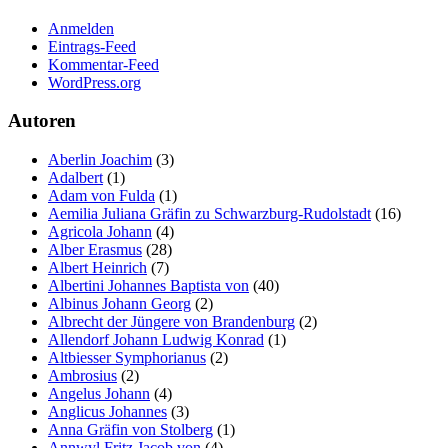
Anmelden
Eintrags-Feed
Kommentar-Feed
WordPress.org
Autoren
Aberlin Joachim
(3)
Adalbert
(1)
Adam von Fulda
(1)
Aemilia Juliana Gräfin zu Schwarzburg-Rudolstadt
(16)
Agricola Johann
(4)
Alber Erasmus
(28)
Albert Heinrich
(7)
Albertini Johannes Baptista von
(40)
Albinus Johann Georg
(2)
Albrecht der Jüngere von Brandenburg
(2)
Allendorf Johann Ludwig Konrad
(1)
Altbiesser Symphorianus
(2)
Ambrosius
(2)
Angelus Johann
(4)
Anglicus Johannes
(3)
Anna Gräfin von Stolberg
(1)
Annwyl Fritz Jacob von
(4)