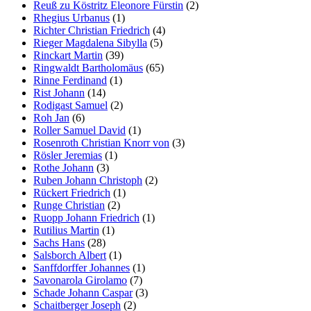
Reuß zu Köstritz Eleonore Fürstin
(2)
Rhegius Urbanus
(1)
Richter Christian Friedrich
(4)
Rieger Magdalena Sibylla
(5)
Rinckart Martin
(39)
Ringwaldt Bartholomäus
(65)
Rinne Ferdinand
(1)
Rist Johann
(14)
Rodigast Samuel
(2)
Roh Jan
(6)
Roller Samuel David
(1)
Rosenroth Christian Knorr von
(3)
Rösler Jeremias
(1)
Rothe Johann
(3)
Ruben Johann Christoph
(2)
Rückert Friedrich
(1)
Runge Christian
(2)
Ruopp Johann Friedrich
(1)
Rutilius Martin
(1)
Sachs Hans
(28)
Salsborch Albert
(1)
Sanffdorffer Johannes
(1)
Savonarola Girolamo
(7)
Schade Johann Caspar
(3)
Schaitberger Joseph
(2)