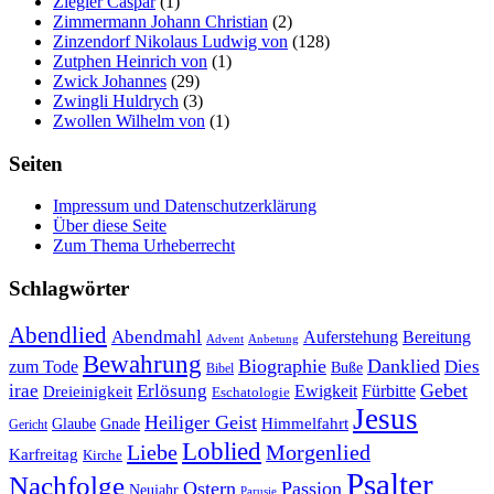
Ziegler Caspar
(1)
Zimmermann Johann Christian
(2)
Zinzendorf Nikolaus Ludwig von
(128)
Zutphen Heinrich von
(1)
Zwick Johannes
(29)
Zwingli Huldrych
(3)
Zwollen Wilhelm von
(1)
Seiten
Impressum und Datenschutzerklärung
Über diese Seite
Zum Thema Urheberrecht
Schlagwörter
Abendlied
Abendmahl
Bereitung
Auferstehung
Advent
Anbetung
Bewahrung
Biographie
Danklied
zum Tode
Dies
Buße
Bibel
Gebet
irae
Erlösung
Ewigkeit
Fürbitte
Dreieinigkeit
Eschatologie
Jesus
Heiliger Geist
Himmelfahrt
Glaube
Gnade
Gericht
Loblied
Liebe
Morgenlied
Karfreitag
Kirche
Psalter
Nachfolge
Ostern
Passion
Neujahr
Parusie