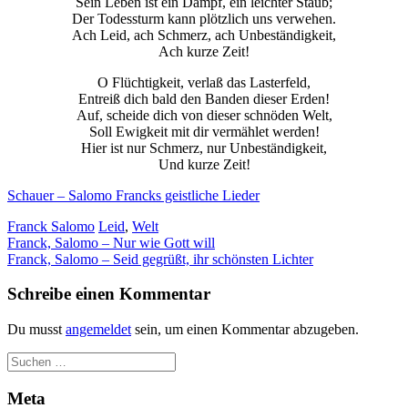
Sein Leben ist ein Dampf, ein leichter Staub;
Der Todessturm kann plötzlich uns verwehen.
Ach Leid, ach Schmerz, ach Unbeständigkeit,
Ach kurze Zeit!
O Flüchtigkeit, verlaß das Lasterfeld,
Entreiß dich bald den Banden dieser Erden!
Auf, scheide dich von dieser schnöden Welt,
Soll Ewigkeit mit dir vermählet werden!
Hier ist nur Schmerz, nur Unbeständigkeit,
Und kurze Zeit!
Schauer – Salomo Francks geistliche Lieder
Franck Salomo
Leid
,
Welt
Beitragsnavigation
Franck, Salomo – Nur wie Gott will
Franck, Salomo – Seid gegrüßt, ihr schönsten Lichter
Schreibe einen Kommentar
Du musst
angemeldet
sein, um einen Kommentar abzugeben.
Meta