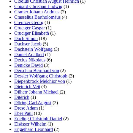
Clodius Christian August Heinrich
(1)
Couard Christian Ludwig
(1)
Cramer Johann Andreas
(2)
Crasselius Bartholomäus
(4)
Creutzer Georg
(1)
Cruciger Caspar
(1)
Cruciger Elisabeth
(1)
Dach Simon
(18)
Dachser Jacob
(5)
Dachstein Wolfgang
(3)
Daniel Adalbert
(1)
Decius Nikolaus
(6)
Denicke David
(3)
Derschau Bernhard von
(2)
Dessler Wolfgang Christoph
(3)
Diepenbrock Melchior von
(1)
Dieterich Veit
(3)
Dilherr Johann Michael
(2)
Diterich
(1)
Döring Carl August
(2)
Drese Adam
(1)
Eber Paul
(10)
Edeling Christoph Daniel
(2)
Elsässer Wilhelm
(1)
Engelhard Leonhard
(2)