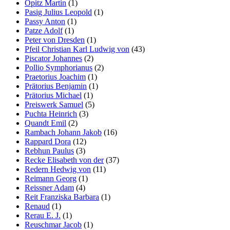
Opitz Martin
(1)
Pasig Julius Leopold
(1)
Passy Anton
(1)
Patze Adolf
(1)
Peter von Dresden
(1)
Pfeil Christian Karl Ludwig von
(43)
Piscator Johannes
(2)
Pollio Symphorianus
(2)
Praetorius Joachim
(1)
Prätorius Benjamin
(1)
Prätorius Michael
(1)
Preiswerk Samuel
(5)
Puchta Heinrich
(3)
Quandt Emil
(2)
Rambach Johann Jakob
(16)
Rappard Dora
(12)
Rebhun Paulus
(3)
Recke Elisabeth von der
(37)
Redern Hedwig von
(11)
Reimann Georg
(1)
Reissner Adam
(4)
Reit Franziska Barbara
(1)
Renaud
(1)
Rerau E. J.
(1)
Reuschmar Jacob
(1)