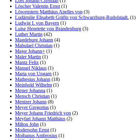
Lörs Johann Christian
(1)
Löscher Valentin Ernst
(1)
Löwenstern Matthäus Apelles von
(3)
Ludämilie Elisabeth Gräfin von Schwarzburg-Rudolstadt.
(1)
Ludwig I. von Bayern
(1)
Luise Henriette von Brandenburg
(3)
Luther Martin
(42)
Magdeburg Johann
(4)
Mahulael Christian
(1)
Major Johann+
(1)
Maler Martin
(1)
Mantz Felix
(1)
Manuel Niklaus
(1)
Maria von Ungarn
(1)
Mathesius Johann
(18)
Meinhold Wilhelm
(1)
Mener Johanna
(1)
Mensch Christian
(1)
Mentzer Johann
(8)
Meyer Gregorius
(1)
Meyer Johann Friedrich von
(2)
Meyfart Johann Matthäus
(2)
Milton John
(1)
Modersohn Ernst
(1)
Moibanus Ambrosius
(1)