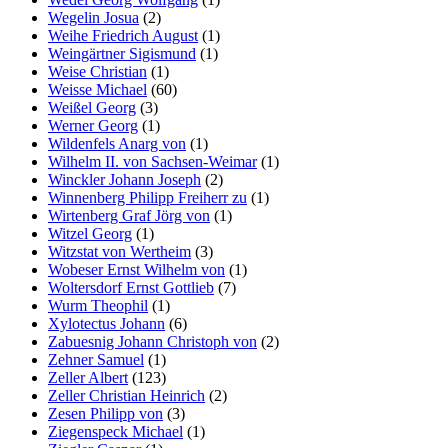
Wegelin Josua
(2)
Weihe Friedrich August
(1)
Weingärtner Sigismund
(1)
Weise Christian
(1)
Weisse Michael
(60)
Weißel Georg
(3)
Werner Georg
(1)
Wildenfels Anarg von
(1)
Wilhelm II. von Sachsen-Weimar
(1)
Winckler Johann Joseph
(2)
Winnenberg Philipp Freiherr zu
(1)
Wirtenberg Graf Jörg von
(1)
Witzel Georg
(1)
Witzstat von Wertheim
(3)
Wobeser Ernst Wilhelm von
(1)
Woltersdorf Ernst Gottlieb
(7)
Wurm Theophil
(1)
Xylotectus Johann
(6)
Zabuesnig Johann Christoph von
(2)
Zehner Samuel
(1)
Zeller Albert
(123)
Zeller Christian Heinrich
(2)
Zesen Philipp von
(3)
Ziegenspeck Michael
(1)