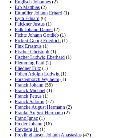
Englisch Johannes
(2)
Erb Matthias
(2)
Ettmüller Johann Erhard
(1)
Eyth Eduard
(6)
Falckner Justus
(1)
Falk Johann Daniel
(2)
Fichte Johann Gottlieb
(1)
Fickert Georg Friedrich
(1)
Finx Erasmus
(1)
Fischer Christoph
(1)
Fischer Ludwig Eberhard
(1)
Flemming Paul
(2)
Fliedner Fritz
(1)
Follen Adolph Ludwig
(1)
Forstenborch Wylhelm
(1)
Franck Johann
(55)
Franck Michael
(1)
Franck Petrus
(1)
Franck Salomo
(27)
Francke August Hermann
(2)
Franke August Hermann
(2)
Franz Ignaz
(1)
Freder Johann
(16)
Freyberg H.
(1)
Freylinghausen Johann Anastasius
(47)