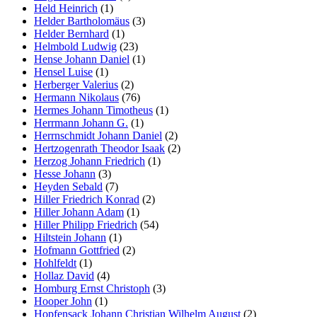
Held Heinrich
(1)
Helder Bartholomäus
(3)
Helder Bernhard
(1)
Helmbold Ludwig
(23)
Hense Johann Daniel
(1)
Hensel Luise
(1)
Herberger Valerius
(2)
Hermann Nikolaus
(76)
Hermes Johann Timotheus
(1)
Herrmann Johann G.
(1)
Herrnschmidt Johann Daniel
(2)
Hertzogenrath Theodor Isaak
(2)
Herzog Johann Friedrich
(1)
Hesse Johann
(3)
Heyden Sebald
(7)
Hiller Friedrich Konrad
(2)
Hiller Johann Adam
(1)
Hiller Philipp Friedrich
(54)
Hiltstein Johann
(1)
Hofmann Gottfried
(2)
Hohlfeldt
(1)
Hollaz David
(4)
Homburg Ernst Christoph
(3)
Hooper John
(1)
Hopfensack Johann Christian Wilhelm August
(2)