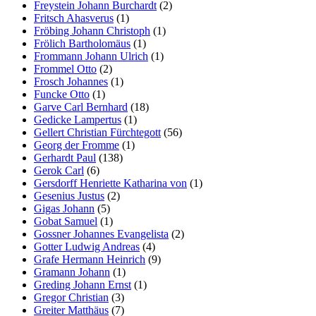
Freystein Johann Burchardt
(2)
Fritsch Ahasverus
(1)
Fröbing Johann Christoph
(1)
Frölich Bartholomäus
(1)
Frommann Johann Ulrich
(1)
Frommel Otto
(2)
Frosch Johannes
(1)
Funcke Otto
(1)
Garve Carl Bernhard
(18)
Gedicke Lampertus
(1)
Gellert Christian Fürchtegott
(56)
Georg der Fromme
(1)
Gerhardt Paul
(138)
Gerok Carl
(6)
Gersdorff Henriette Katharina von
(1)
Gesenius Justus
(2)
Gigas Johann
(5)
Gobat Samuel
(1)
Gossner Johannes Evangelista
(2)
Gotter Ludwig Andreas
(4)
Grafe Hermann Heinrich
(9)
Gramann Johann
(1)
Greding Johann Ernst
(1)
Gregor Christian
(3)
Greiter Matthäus
(7)