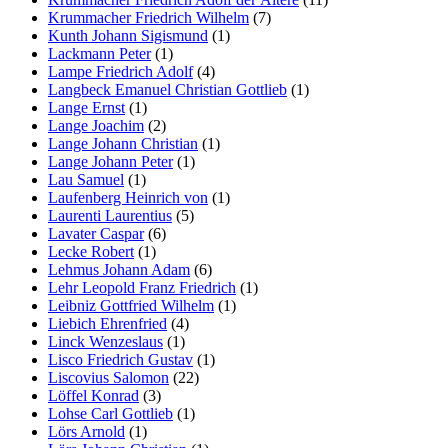
Krummacher Friedrich Wilhelm
(7)
Kunth Johann Sigismund
(1)
Lackmann Peter
(1)
Lampe Friedrich Adolf
(4)
Langbeck Emanuel Christian Gottlieb
(1)
Lange Ernst
(1)
Lange Joachim
(2)
Lange Johann Christian
(1)
Lange Johann Peter
(1)
Lau Samuel
(1)
Laufenberg Heinrich von
(1)
Laurenti Laurentius
(5)
Lavater Caspar
(6)
Lecke Robert
(1)
Lehmus Johann Adam
(6)
Lehr Leopold Franz Friedrich
(1)
Leibniz Gottfried Wilhelm
(1)
Liebich Ehrenfried
(4)
Linck Wenzeslaus
(1)
Lisco Friedrich Gustav
(1)
Liscovius Salomon
(22)
Löffel Konrad
(3)
Lohse Carl Gottlieb
(1)
Lörs Arnold
(1)