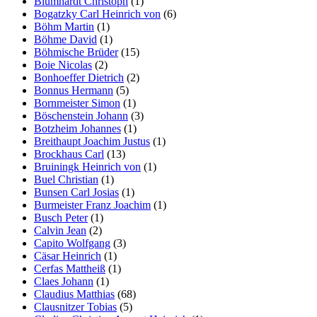
Blumhardt Christoph
(1)
Bogatzky Carl Heinrich von
(6)
Böhm Martin
(1)
Böhme David
(1)
Böhmische Brüder
(15)
Boie Nicolas
(2)
Bonhoeffer Dietrich
(2)
Bonnus Hermann
(5)
Bornmeister Simon
(1)
Böschenstein Johann
(3)
Botzheim Johannes
(1)
Breithaupt Joachim Justus
(1)
Brockhaus Carl
(13)
Bruiningk Heinrich von
(1)
Buel Christian
(1)
Bunsen Carl Josias
(1)
Burmeister Franz Joachim
(1)
Busch Peter
(1)
Calvin Jean
(2)
Capito Wolfgang
(3)
Cäsar Heinrich
(1)
Cerfas Mattheiß
(1)
Claes Johann
(1)
Claudius Matthias
(68)
Clausnitzer Tobias
(5)