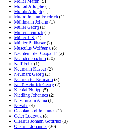
Möller Martin
(5)
Monod Adolphe
(1)
Morahi Adolph
(1)
Mudre Johann Friedrich
(1)
Mühlmann Johann
(1)
Müller Georg
(1)
Müller Heinrich
(1)
Müller J. S.
(1)
Münter Balthasar
(2)
Musculus Wolfgang
(6)
Nachtenhöfer Caspar F.
(2)
Neander Joachim
(20)
Neff Felix
(1)
Neumann Kaspar
(2)
Neumark Georg
(2)
Neumeister Erdmann
(3)
Neuß Heinrich Georg
(2)
Nicolai Philipp
(5)
Niedling Johannes
(2)
Nitschmann Anna
(1)
Novalis
(4)
Oecolampad Johannes
(1)
Oeler Ludewig
(8)
Olearius Johann Gottfried
(3)
Olearius Johannes
(20)