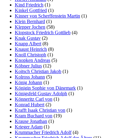
Kind Friedrich
(1)
Kinkel Gottfried
(1)
Kinner von Scherffenstein Martin
(1)
Klein Bernhard
(1)
Klepper Jochen
(58)
Klopstock Friedrich Gottlieb
(4)
Knak Gustav
(2)
Knapp Albert
(8)
Knaust Heinrich
(8)
Knoll Christoph
(1)
Knopken Andreas
(5)
Köbner Julius
(12)
Koitsch Christian Jakob
(1)
Kolross Johann
(5)
König Johann
(1)
Königin Sophie von Dänemark
(1)
Königsfeld Gustav Adolph
(1)
Könneritz Carl von
(1)
Konrad Hubert
(2)
Krafft Isaak Christian von
(1)
Kram Buchard von
(19)
Krause Jonathan
(1)
Krieger Adam
(1)
Krummacher Friedrich Adolf
(4)
Krummacher Friedrich Adolf der Ältere
(11)