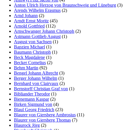
Anton Ulrich Herzog von Braunschweig und Lüneburg
(3)
Arends Wilhelm Erasmus
(2)
Arnd Johann
(2)
Arndt Ernst Moritz
(45)
Arnold Gottfried
(112)
Arnschwanger Johann Christoph
(2)
Astmann Gottlieb August
(1)
August von Sachsen
(1)
Bapzien Michael
(1)
Baumann Christoph
(1)
Beck Magdalene
(1)
Becker Cornelius
(2)
Behm Martin
(92)
Bengel Johann Albrecht
(3)
Berger Johann Wilhelm
(1)
Bernhard von Clairvaux
(2)
Bernstorff Christian Graf von
(1)
Bibliander Theodor
(1)
Bienemann Kaspar
(2)
Birken Sigmund von
(4)
Blaul Georg Friedrich
(23)
Blaurer von Giersberg Ambrosius
(11)
Blaurer von Giersberg Thomas
(7)
Blaurock Jörg
(2)