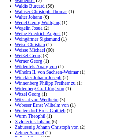
Waldenser
(2)
Waldis Burcard
(56)
Walliser Christoph Thomas
(1)
Walter Johann
(6)
Wedel Georg Wolfgang
(1)
Wegelin Josua
(2)
Weihe Friedrich August
(1)
Weingärtner Sigismund
(1)
Weise Christian
(1)
Weisse Michael
(60)
Weißel Georg
(3)
Werner Georg
(1)
Wildenfels Anarg von
(1)
Wilhelm II. von Sachsen-Weimar
(1)
Winckler Johann Joseph
(2)
Winnenberg Philipp Freiherr zu
(1)
Wirtenberg Graf Jörg von
(1)
Witzel Georg
(1)
Witzstat von Wertheim
(3)
Wobeser Ernst Wilhelm von
(1)
Woltersdorf Ernst Gottlieb
(7)
Wurm Theophil
(1)
Xylotectus Johann
(6)
Zabuesnig Johann Christoph von
(2)
Zehner Samuel
(1)