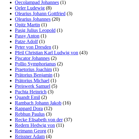
Oecolampad Johannes
(1)
Oeler Ludewig
(8)
Olearius Johann Gottfried
(3)
Olearius Johannes
(20)
Opitz Martin
(1)
Pasig Julius Leopold
(1)
Passy Anton
(1)
Patze Adolf
(1)
Peter von Dresden
(1)
Pfeil Christian Karl Ludwig von
(43)
Piscator Johannes
(2)
Pollio Symphorianus
(2)
Praetorius Joachim
(1)
Prätorius Benjamin
(1)
Prätorius Michael
(1)
Preiswerk Samuel
(5)
Puchta Heinrich
(3)
Quandt Emil
(2)
Rambach Johann Jakob
(16)
Rappard Dora
(12)
Rebhun Paulus
(3)
Recke Elisabeth von der
(37)
Redern Hedwig von
(11)
Reimann Georg
(1)
Reissner Adam
(4)