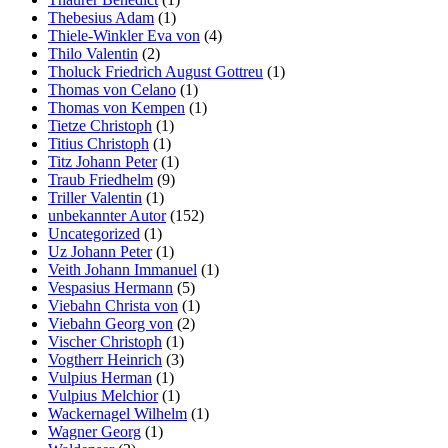
Thebesius Adam
(1)
Thiele-Winkler Eva von
(4)
Thilo Valentin
(2)
Tholuck Friedrich August Gottreu
(1)
Thomas von Celano
(1)
Thomas von Kempen
(1)
Tietze Christoph
(1)
Titius Christoph
(1)
Titz Johann Peter
(1)
Traub Friedhelm
(9)
Triller Valentin
(1)
unbekannter Autor
(152)
Uncategorized
(1)
Uz Johann Peter
(1)
Veith Johann Immanuel
(1)
Vespasius Hermann
(5)
Viebahn Christa von
(1)
Viebahn Georg von
(2)
Vischer Christoph
(1)
Vogtherr Heinrich
(3)
Vulpius Herman
(1)
Vulpius Melchior
(1)
Wackernagel Wilhelm
(1)
Wagner Georg
(1)