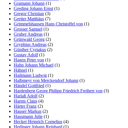
Gramann Johann
(1)
Greding Johann Ernst
(1)
Gregor Christian
(3)
Greiter Matthäus
(7)
Grimmelshausen Hans Christoffel von
(1)
Grosser Samuel
(1)
Gruber Andreas
(1)
Grünwald Georg
(2)
Gryphius Andreas
(2)
Günther Cyriakus
(2)
Gustav Adolf
(1)
Hagen Peter von
(1)
Hahn Johann Michael
(1)
Hähnel
(1)
Hailmann Ludwig
(1)
Halbmeyr von Merckendorf Johann
(1)
Händel Gottfried
(1)
Hardenberg Georg Philipp Friedrich Freiherr von
(3)
Harlaß Adolf
(2)
Harms Claus
(4)
Härter Franz
(2)
Hauser Markus
(2)
Hausmann Julie
(1)
Hecker Heinrich Cornelius
(4)
Hedinger Johann Reinhard
(1)