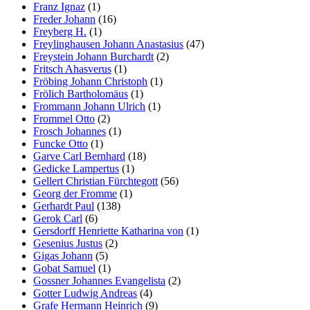
Franz Ignaz
(1)
Freder Johann
(16)
Freyberg H.
(1)
Freylinghausen Johann Anastasius
(47)
Freystein Johann Burchardt
(2)
Fritsch Ahasverus
(1)
Fröbing Johann Christoph
(1)
Frölich Bartholomäus
(1)
Frommann Johann Ulrich
(1)
Frommel Otto
(2)
Frosch Johannes
(1)
Funcke Otto
(1)
Garve Carl Bernhard
(18)
Gedicke Lampertus
(1)
Gellert Christian Fürchtegott
(56)
Georg der Fromme
(1)
Gerhardt Paul
(138)
Gerok Carl
(6)
Gersdorff Henriette Katharina von
(1)
Gesenius Justus
(2)
Gigas Johann
(5)
Gobat Samuel
(1)
Gossner Johannes Evangelista
(2)
Gotter Ludwig Andreas
(4)
Grafe Hermann Heinrich
(9)