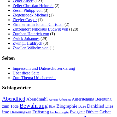
Zeller Albert
(123)
Zeller Christian Heinrich
(2)
Zesen Philipp von
(3)
Ziegenspeck Michael
(1)
Ziegler Caspar
(1)
Zimmermann Johann Christian
(2)
Zinzendorf Nikolaus Ludwig von
(128)
Zutphen Heinrich von
(1)
Zwick Johannes
(29)
Zwingli Huldrych
(3)
Zwollen Wilhelm von
(1)
Seiten
Impressum und Datenschutzerklärung
Über diese Seite
Zum Thema Urheberrecht
Schlagwörter
Abendlied
Abendmahl
Bereitung
Auferstehung
Advent
Anbetung
Bewahrung
Biographie
Danklied
zum Tode
Dies
Buße
Bibel
Gebet
irae
Erlösung
Ewigkeit
Fürbitte
Dreieinigkeit
Eschatologie