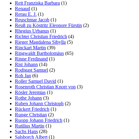
Reit Franziska Barbara
(1)
Renaud
(1)
Rerau E. J.
(1)
Reuschmar Jacob
(1)
Reuß zu Köstritz Eleonore Fürstin
(2)
Rhegius Urbanus
(1)
Richter Christian Friedrich
(4)
Rieger Magdalena Sibylla
(5)
Rinckart Martin
(39)
Ringwaldt Bartholomäus
(65)
Rinne Ferdinand
(1)
Rist Johann
(14)
Rodigast Samuel
(2)
Roh Jan
(6)
Roller Samuel David
(1)
Rosenroth Christian Knorr von
(3)
Rösler Jeremias
(1)
Rothe Johann
(3)
Ruben Johann Christoph
(2)
Rückert Friedrich
(1)
Runge Christian
(2)
Ruopp Johann Friedrich
(1)
Rutilius Martin
(1)
Sachs Hans
(28)
Salsborch Albert
(1)