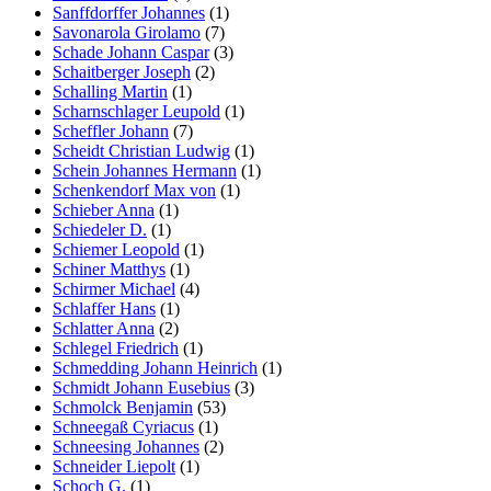
Sanffdorffer Johannes
(1)
Savonarola Girolamo
(7)
Schade Johann Caspar
(3)
Schaitberger Joseph
(2)
Schalling Martin
(1)
Scharnschlager Leupold
(1)
Scheffler Johann
(7)
Scheidt Christian Ludwig
(1)
Schein Johannes Hermann
(1)
Schenkendorf Max von
(1)
Schieber Anna
(1)
Schiedeler D.
(1)
Schiemer Leopold
(1)
Schiner Matthys
(1)
Schirmer Michael
(4)
Schlaffer Hans
(1)
Schlatter Anna
(2)
Schlegel Friedrich
(1)
Schmedding Johann Heinrich
(1)
Schmidt Johann Eusebius
(3)
Schmolck Benjamin
(53)
Schneegaß Cyriacus
(1)
Schneesing Johannes
(2)
Schneider Liepolt
(1)
Schoch G.
(1)