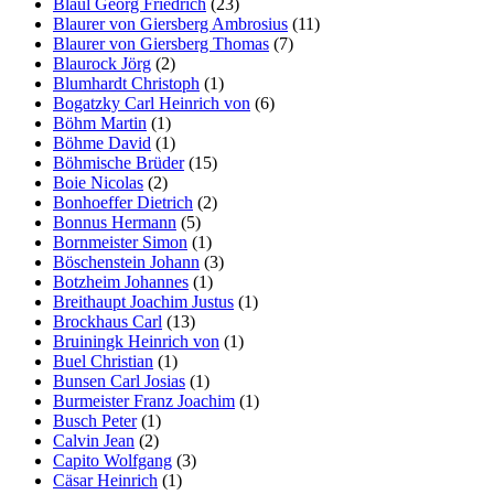
Blaul Georg Friedrich
(23)
Blaurer von Giersberg Ambrosius
(11)
Blaurer von Giersberg Thomas
(7)
Blaurock Jörg
(2)
Blumhardt Christoph
(1)
Bogatzky Carl Heinrich von
(6)
Böhm Martin
(1)
Böhme David
(1)
Böhmische Brüder
(15)
Boie Nicolas
(2)
Bonhoeffer Dietrich
(2)
Bonnus Hermann
(5)
Bornmeister Simon
(1)
Böschenstein Johann
(3)
Botzheim Johannes
(1)
Breithaupt Joachim Justus
(1)
Brockhaus Carl
(13)
Bruiningk Heinrich von
(1)
Buel Christian
(1)
Bunsen Carl Josias
(1)
Burmeister Franz Joachim
(1)
Busch Peter
(1)
Calvin Jean
(2)
Capito Wolfgang
(3)
Cäsar Heinrich
(1)