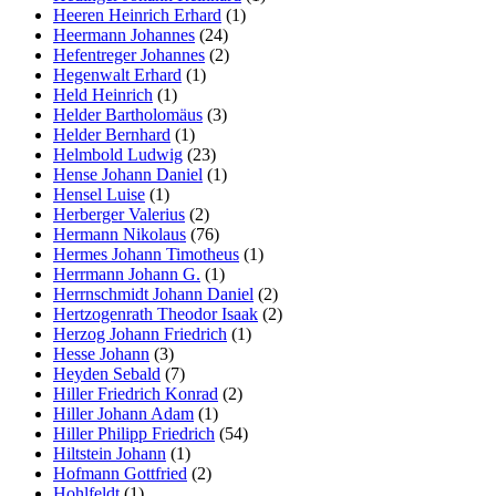
Heeren Heinrich Erhard
(1)
Heermann Johannes
(24)
Hefentreger Johannes
(2)
Hegenwalt Erhard
(1)
Held Heinrich
(1)
Helder Bartholomäus
(3)
Helder Bernhard
(1)
Helmbold Ludwig
(23)
Hense Johann Daniel
(1)
Hensel Luise
(1)
Herberger Valerius
(2)
Hermann Nikolaus
(76)
Hermes Johann Timotheus
(1)
Herrmann Johann G.
(1)
Herrnschmidt Johann Daniel
(2)
Hertzogenrath Theodor Isaak
(2)
Herzog Johann Friedrich
(1)
Hesse Johann
(3)
Heyden Sebald
(7)
Hiller Friedrich Konrad
(2)
Hiller Johann Adam
(1)
Hiller Philipp Friedrich
(54)
Hiltstein Johann
(1)
Hofmann Gottfried
(2)
Hohlfeldt
(1)