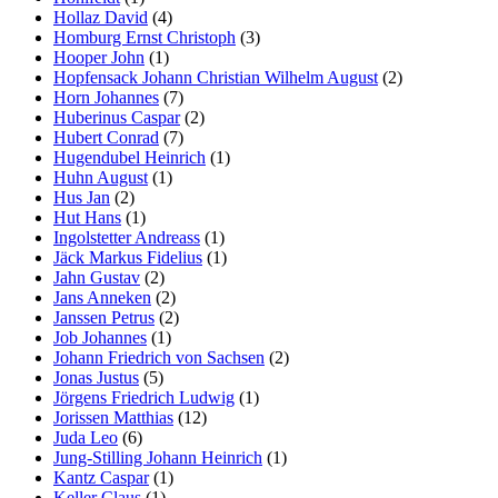
Hollaz David
(4)
Homburg Ernst Christoph
(3)
Hooper John
(1)
Hopfensack Johann Christian Wilhelm August
(2)
Horn Johannes
(7)
Huberinus Caspar
(2)
Hubert Conrad
(7)
Hugendubel Heinrich
(1)
Huhn August
(1)
Hus Jan
(2)
Hut Hans
(1)
Ingolstetter Andreass
(1)
Jäck Markus Fidelius
(1)
Jahn Gustav
(2)
Jans Anneken
(2)
Janssen Petrus
(2)
Job Johannes
(1)
Johann Friedrich von Sachsen
(2)
Jonas Justus
(5)
Jörgens Friedrich Ludwig
(1)
Jorissen Matthias
(12)
Juda Leo
(6)
Jung-Stilling Johann Heinrich
(1)
Kantz Caspar
(1)
Keller Claus
(1)