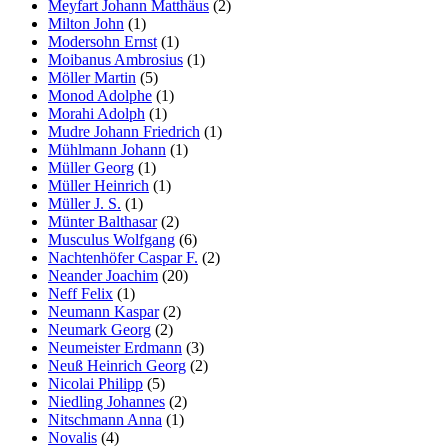
Meyfart Johann Matthäus
(2)
Milton John
(1)
Modersohn Ernst
(1)
Moibanus Ambrosius
(1)
Möller Martin
(5)
Monod Adolphe
(1)
Morahi Adolph
(1)
Mudre Johann Friedrich
(1)
Mühlmann Johann
(1)
Müller Georg
(1)
Müller Heinrich
(1)
Müller J. S.
(1)
Münter Balthasar
(2)
Musculus Wolfgang
(6)
Nachtenhöfer Caspar F.
(2)
Neander Joachim
(20)
Neff Felix
(1)
Neumann Kaspar
(2)
Neumark Georg
(2)
Neumeister Erdmann
(3)
Neuß Heinrich Georg
(2)
Nicolai Philipp
(5)
Niedling Johannes
(2)
Nitschmann Anna
(1)
Novalis
(4)