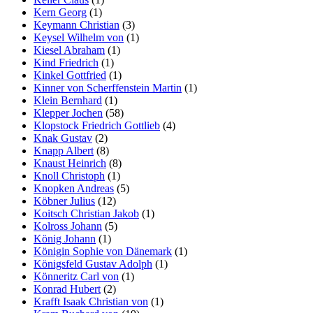
Kern Georg
(1)
Keymann Christian
(3)
Keysel Wilhelm von
(1)
Kiesel Abraham
(1)
Kind Friedrich
(1)
Kinkel Gottfried
(1)
Kinner von Scherffenstein Martin
(1)
Klein Bernhard
(1)
Klepper Jochen
(58)
Klopstock Friedrich Gottlieb
(4)
Knak Gustav
(2)
Knapp Albert
(8)
Knaust Heinrich
(8)
Knoll Christoph
(1)
Knopken Andreas
(5)
Köbner Julius
(12)
Koitsch Christian Jakob
(1)
Kolross Johann
(5)
König Johann
(1)
Königin Sophie von Dänemark
(1)
Königsfeld Gustav Adolph
(1)
Könneritz Carl von
(1)
Konrad Hubert
(2)
Krafft Isaak Christian von
(1)