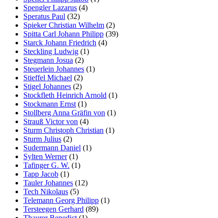
Spengler Lazarus
(4)
Speratus Paul
(32)
Spieker Christian Wilhelm
(2)
Spitta Carl Johann Philipp
(39)
Starck Johann Friedrich
(4)
Steckling Ludwig
(1)
Stegmann Josua
(2)
Steuerlein Johannes
(1)
Stieffel Michael
(2)
Stigel Johannes
(2)
Stockfleth Heinrich Arnold
(1)
Stockmann Ernst
(1)
Stollberg Anna Gräfin von
(1)
Strauß Victor von
(4)
Sturm Christoph Christian
(1)
Sturm Julius
(2)
Sudermann Daniel
(1)
Sylten Werner
(1)
Tafinger G. W.
(1)
Tapp Jacob
(1)
Tauler Johannes
(12)
Tech Nikolaus
(5)
Telemann Georg Philipp
(1)
Tersteegen Gerhard
(89)
Thaurer Benedict
(1)