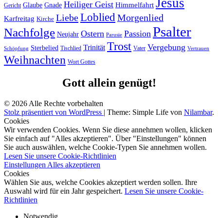
Jesus
Heiliger Geist
Himmelfahrt
Glaube
Gnade
Gericht
Loblied
Liebe
Morgenlied
Karfreitag
Kirche
Psalter
Nachfolge
Ostern
Passion
Neujahr
Parusie
Trost
Vergebung
Trinität
Sterbelied
Tischlied
Vater
Vertrauen
Schöpfung
Weihnachten
Wort Gottes
Gott allein genügt!
© 2026 Alle Rechte vorbehalten
Stolz präsentiert von WordPress
|
Theme: Simple Life von
Nilambar
.
Cookies
Wir verwenden Cookies. Wenn Sie diese annehmen wollen, klicken
Sie einfach auf "Alles akzeptieren". Über "Einstellungen" können
Sie auch auswählen, welche Cookie-Typen Sie annehmen wollen.
Lesen Sie unsere Cookie-Richtlinien
Einstellungen
Alles akzeptieren
Cookies
Wählen Sie aus, welche Cookies akzeptiert werden sollen. Ihre
Auswahl wird für ein Jahr gespeichert.
Lesen Sie unsere Cookie-
Richtlinien
Notwendig