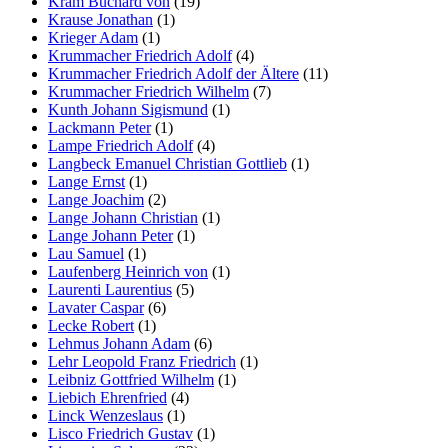
Kram Buchard von
(19)
Krause Jonathan
(1)
Krieger Adam
(1)
Krummacher Friedrich Adolf
(4)
Krummacher Friedrich Adolf der Ältere
(11)
Krummacher Friedrich Wilhelm
(7)
Kunth Johann Sigismund
(1)
Lackmann Peter
(1)
Lampe Friedrich Adolf
(4)
Langbeck Emanuel Christian Gottlieb
(1)
Lange Ernst
(1)
Lange Joachim
(2)
Lange Johann Christian
(1)
Lange Johann Peter
(1)
Lau Samuel
(1)
Laufenberg Heinrich von
(1)
Laurenti Laurentius
(5)
Lavater Caspar
(6)
Lecke Robert
(1)
Lehmus Johann Adam
(6)
Lehr Leopold Franz Friedrich
(1)
Leibniz Gottfried Wilhelm
(1)
Liebich Ehrenfried
(4)
Linck Wenzeslaus
(1)
Lisco Friedrich Gustav
(1)