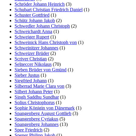
Schröder Johann Heinrich
(3)
Schubart Christian Friedrich Daniel
(1)
Schuster Gottfried
(1)
Schütz Johann Jakob
(2)
Schwedler Johann Christoph
(2)
Schweichardt Anna
(1)
Schweiger Rupert
(1)
Schweinick Hans Christoph von
(1)
Schweinitzer Johannes
(1)
Schweizer Brüder
(2)
Scriver Christian
(2)
Selneccer Nikolaus
(70)
Sieben Brüder von Gmünd
(1)
Sieber Justus
(1)
Siegfried Johann
(1)
Silberrad Marie Clara von
(3)
Silbert Johann Peter
(1)
Singh Saddhu Sundhar
(1)
Solius Christophorus
(1)
Sophie Königin von Dänemark
(1)
Spangenberg August Gottlieb
(3)
Spangenberg Cyriakus
(5)
Spangenberg Johannes
(13)
Spee Friedrich
(2)
Spener Philipp Jakob
(1)