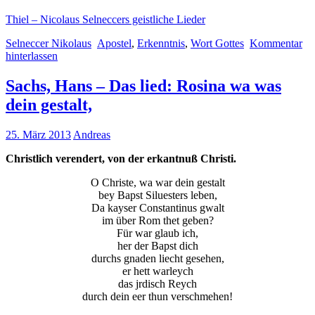
Thiel – Nicolaus Selneccers geistliche Lieder
Selneccer Nikolaus
Apostel
,
Erkenntnis
,
Wort Gottes
Kommentar
hinterlassen
Sachs, Hans – Das lied: Rosina wa was
dein gestalt,
25. März 2013
Andreas
Christlich verendert, von der erkantnuß Christi.
O Christe, wa war dein gestalt
bey Bapst Siluesters leben,
Da kayser Constantinus gwalt
im über Rom thet geben?
Für war glaub ich,
her der Bapst dich
durchs gnaden liecht gesehen,
er hett warleych
das jrdisch Reych
durch dein eer thun verschmehen!