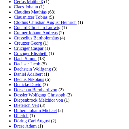
Cerfas Mattheiß
(1)
Claes Johann
(1)
Claudius Matthias
(68)
Clausnitzer Tobias
(5)
Clodius Christian August Heinrich
(1)
Couard Christian Ludwig
(1)
Cramer Johann Andreas
(2)
Crasselius Bartholomäus
(4)
Creutzer Georg
(1)
Cruciger Caspar
(1)
Cruciger Elisabeth
(1)
Dach Simon
(18)
Dachser Jacob
(5)
Dachstein Wolfgang
(3)
Daniel Adalbert
(1)
Decius Nikolaus
(6)
Denicke David
(3)
Derschau Bernhard von
(2)
Dessler Wolfgang Christoph
(3)
Diepenbrock Melchior von
(1)
Dieterich Veit
(3)
Dilherr Johann Michael
(2)
Diterich
(1)
Döring Carl August
(2)
Drese Adam
(1)