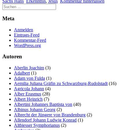
Sachs Hans
Erkenntnis
,
Jesus
Kommentar hinterlassen
Meta
Anmelden
Eintrags-Feed
Kommentar-Feed
WordPress.org
Autoren
Aberlin Joachim
(3)
Adalbert
(1)
Adam von Fulda
(1)
Aemilia Juliana Gräfin zu Schwarzburg-Rudolstadt
(16)
Agricola Johann
(4)
Alber Erasmus
(28)
Albert Heinrich
(7)
Albertini Johannes Baptista von
(40)
Albinus Johann Georg
(2)
Albrecht der Jüngere von Brandenburg
(2)
Allendorf Johann Ludwig Konrad
(1)
Altbiesser Symphorianus
(2)