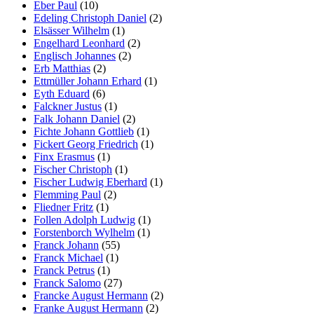
Eber Paul
(10)
Edeling Christoph Daniel
(2)
Elsässer Wilhelm
(1)
Engelhard Leonhard
(2)
Englisch Johannes
(2)
Erb Matthias
(2)
Ettmüller Johann Erhard
(1)
Eyth Eduard
(6)
Falckner Justus
(1)
Falk Johann Daniel
(2)
Fichte Johann Gottlieb
(1)
Fickert Georg Friedrich
(1)
Finx Erasmus
(1)
Fischer Christoph
(1)
Fischer Ludwig Eberhard
(1)
Flemming Paul
(2)
Fliedner Fritz
(1)
Follen Adolph Ludwig
(1)
Forstenborch Wylhelm
(1)
Franck Johann
(55)
Franck Michael
(1)
Franck Petrus
(1)
Franck Salomo
(27)
Francke August Hermann
(2)
Franke August Hermann
(2)