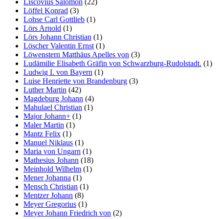
Liscovius Salomon
(22)
Löffel Konrad
(3)
Lohse Carl Gottlieb
(1)
Lörs Arnold
(1)
Lörs Johann Christian
(1)
Löscher Valentin Ernst
(1)
Löwenstern Matthäus Apelles von
(3)
Ludämilie Elisabeth Gräfin von Schwarzburg-Rudolstadt.
(1)
Ludwig I. von Bayern
(1)
Luise Henriette von Brandenburg
(3)
Luther Martin
(42)
Magdeburg Johann
(4)
Mahulael Christian
(1)
Major Johann+
(1)
Maler Martin
(1)
Mantz Felix
(1)
Manuel Niklaus
(1)
Maria von Ungarn
(1)
Mathesius Johann
(18)
Meinhold Wilhelm
(1)
Mener Johanna
(1)
Mensch Christian
(1)
Mentzer Johann
(8)
Meyer Gregorius
(1)
Meyer Johann Friedrich von
(2)