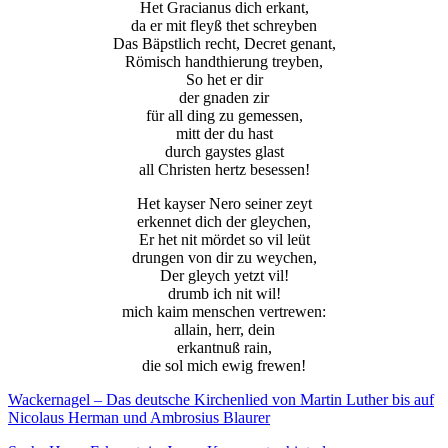
Het Gracianus dich erkant,
da er mit fleyß thet schreyben
Das Bäpstlich recht, Decret genant,
Römisch handthierung treyben,
So het er dir
der gnaden zir
für all ding zu gemessen,
mitt der du hast
durch gaystes glast
all Christen hertz besessen!
Het kayser Nero seiner zeyt
erkennet dich der gleychen,
Er het nit mördet so vil leüt
drungen von dir zu weychen,
Der gleych yetzt vil!
drumb ich nit wil!
mich kaim menschen vertrewen:
allain, herr, dein
erkantnuß rain,
die sol mich ewig frewen!
Wackernagel – Das deutsche Kirchenlied von Martin Luther bis auf
Nicolaus Herman und Ambrosius Blaurer