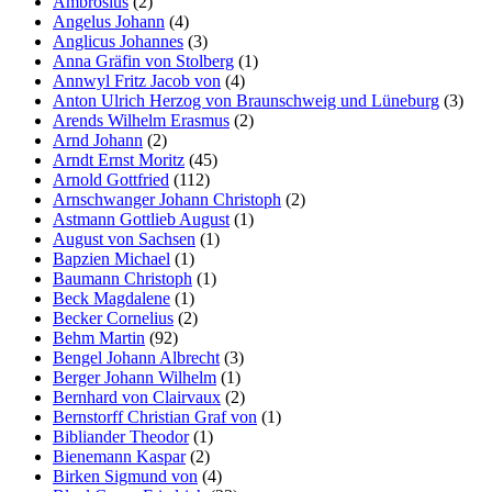
Ambrosius
(2)
Angelus Johann
(4)
Anglicus Johannes
(3)
Anna Gräfin von Stolberg
(1)
Annwyl Fritz Jacob von
(4)
Anton Ulrich Herzog von Braunschweig und Lüneburg
(3)
Arends Wilhelm Erasmus
(2)
Arnd Johann
(2)
Arndt Ernst Moritz
(45)
Arnold Gottfried
(112)
Arnschwanger Johann Christoph
(2)
Astmann Gottlieb August
(1)
August von Sachsen
(1)
Bapzien Michael
(1)
Baumann Christoph
(1)
Beck Magdalene
(1)
Becker Cornelius
(2)
Behm Martin
(92)
Bengel Johann Albrecht
(3)
Berger Johann Wilhelm
(1)
Bernhard von Clairvaux
(2)
Bernstorff Christian Graf von
(1)
Bibliander Theodor
(1)
Bienemann Kaspar
(2)
Birken Sigmund von
(4)