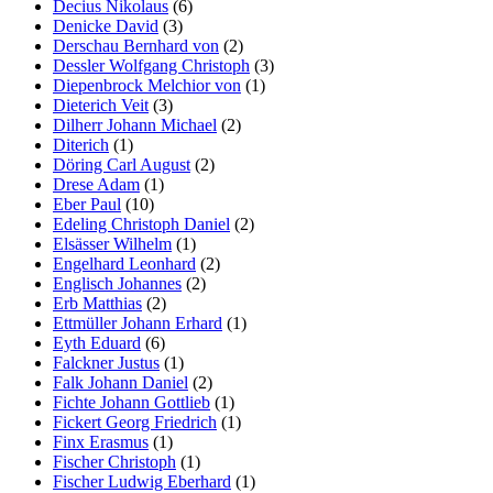
Decius Nikolaus
(6)
Denicke David
(3)
Derschau Bernhard von
(2)
Dessler Wolfgang Christoph
(3)
Diepenbrock Melchior von
(1)
Dieterich Veit
(3)
Dilherr Johann Michael
(2)
Diterich
(1)
Döring Carl August
(2)
Drese Adam
(1)
Eber Paul
(10)
Edeling Christoph Daniel
(2)
Elsässer Wilhelm
(1)
Engelhard Leonhard
(2)
Englisch Johannes
(2)
Erb Matthias
(2)
Ettmüller Johann Erhard
(1)
Eyth Eduard
(6)
Falckner Justus
(1)
Falk Johann Daniel
(2)
Fichte Johann Gottlieb
(1)
Fickert Georg Friedrich
(1)
Finx Erasmus
(1)
Fischer Christoph
(1)
Fischer Ludwig Eberhard
(1)