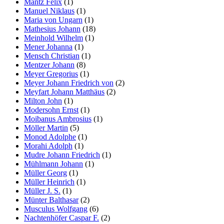
Mantz Felix
(1)
Manuel Niklaus
(1)
Maria von Ungarn
(1)
Mathesius Johann
(18)
Meinhold Wilhelm
(1)
Mener Johanna
(1)
Mensch Christian
(1)
Mentzer Johann
(8)
Meyer Gregorius
(1)
Meyer Johann Friedrich von
(2)
Meyfart Johann Matthäus
(2)
Milton John
(1)
Modersohn Ernst
(1)
Moibanus Ambrosius
(1)
Möller Martin
(5)
Monod Adolphe
(1)
Morahi Adolph
(1)
Mudre Johann Friedrich
(1)
Mühlmann Johann
(1)
Müller Georg
(1)
Müller Heinrich
(1)
Müller J. S.
(1)
Münter Balthasar
(2)
Musculus Wolfgang
(6)
Nachtenhöfer Caspar F.
(2)