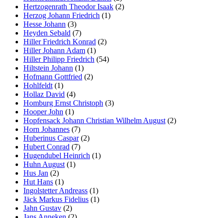
Hertzogenrath Theodor Isaak
(2)
Herzog Johann Friedrich
(1)
Hesse Johann
(3)
Heyden Sebald
(7)
Hiller Friedrich Konrad
(2)
Hiller Johann Adam
(1)
Hiller Philipp Friedrich
(54)
Hiltstein Johann
(1)
Hofmann Gottfried
(2)
Hohlfeldt
(1)
Hollaz David
(4)
Homburg Ernst Christoph
(3)
Hooper John
(1)
Hopfensack Johann Christian Wilhelm August
(2)
Horn Johannes
(7)
Huberinus Caspar
(2)
Hubert Conrad
(7)
Hugendubel Heinrich
(1)
Huhn August
(1)
Hus Jan
(2)
Hut Hans
(1)
Ingolstetter Andreass
(1)
Jäck Markus Fidelius
(1)
Jahn Gustav
(2)
Jans Anneken
(2)