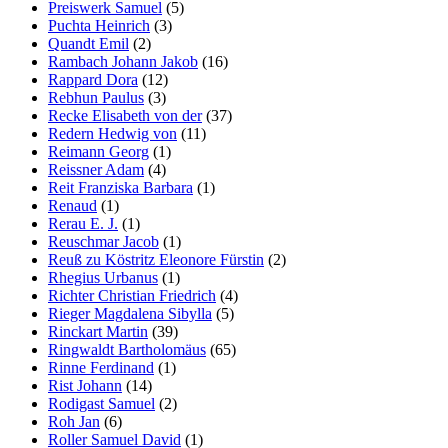
Preiswerk Samuel
(5)
Puchta Heinrich
(3)
Quandt Emil
(2)
Rambach Johann Jakob
(16)
Rappard Dora
(12)
Rebhun Paulus
(3)
Recke Elisabeth von der
(37)
Redern Hedwig von
(11)
Reimann Georg
(1)
Reissner Adam
(4)
Reit Franziska Barbara
(1)
Renaud
(1)
Rerau E. J.
(1)
Reuschmar Jacob
(1)
Reuß zu Köstritz Eleonore Fürstin
(2)
Rhegius Urbanus
(1)
Richter Christian Friedrich
(4)
Rieger Magdalena Sibylla
(5)
Rinckart Martin
(39)
Ringwaldt Bartholomäus
(65)
Rinne Ferdinand
(1)
Rist Johann
(14)
Rodigast Samuel
(2)
Roh Jan
(6)
Roller Samuel David
(1)