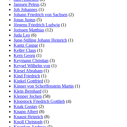
Janssen Petrus
(2)
Job Johannes
(1)
Johann Friedrich von Sachsen
(2)
Jonas Justus
(5)
Jörgens Friedrich Ludwig
(1)
Jorissen Matthias
(12)
Juda Leo
(6)
Jung-Stilling Johann Heinrich
(1)
Kantz Caspar
(1)
Keller Claus
(1)
Kern Georg
(1)
Keymann Christian
(3)
Keysel Wilhelm von
(1)
Kiesel Abraham
(1)
Kind Friedrich
(1)
Kinkel Gottfried
(1)
Kinner von Scherffenstein Martin
(1)
Klein Bernhard
(1)
Klepper Jochen
(58)
Klopstock Friedrich Gottlieb
(4)
Knak Gustav
(2)
Knapp Albert
(8)
Knaust Heinrich
(8)
Knoll Christoph
(1)
Knopken Andreas
(5)