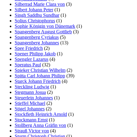
Silberrad Marie Clara von
(3)
Silbert Johann Peter
(1)
Singh Saddhu Sundhar
(1)
Solius Christophorus
(1)
Sophie Königin von Dänemark
(1)
Spangenberg August Gottlieb
(3)
Spangenberg Cyriakus
(5)
Spangenberg Johannes
(13)
Spee Friedrich
(2)
Spener Philipp Jakob
(1)
Spengler Lazarus
(4)
Speratus Paul
(32)
Spieker Christian Wilhelm
(2)
Spitta Carl Johann Philipp
(39)
Starck Johann Friedrich
(4)
Steckling Ludwig
(1)
Stegmann Josua
(2)
Steuerlein Johannes
(1)
Stieffel Michael
(2)
Stigel Johannes
(2)
Stockfleth Heinrich Arnold
(1)
Stockmann Ernst
(1)
Stollberg Anna Gräfin von
(1)
Strauß Victor von
(4)
Sturm Christoph Christian
(1)