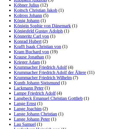
Köbner Julius
(12)
Koitsch Christian Jakob
(1)
Kolross Johann
(5)
König Johann
(1)
Königin Sophie von Dänemark
(1)
Königsfeld Gustav Adolph
(1)
Könneritz Carl von
(1)
Konrad Hubert
(2)
Krafft Isaak Christian von
(1)
Kram Buchard von
(19)
Krause Jonathan
(1)
Krieger Adam
(1)
Krummacher Friedrich Adolf
(4)
Krummacher Friedrich Adolf der Ältere
(11)
Krummacher Friedrich Wilhelm
(7)
Kunth Johann Sigismund
(1)
Lackmann Peter
(1)
Lampe Friedrich Adolf
(4)
Langbeck Emanuel Christian Gottlieb
(1)
Lange Ernst
(1)
Lange Joachim
(2)
Lange Johann Christian
(1)
Lange Johann Peter
(1)
Lau Samuel
(1)