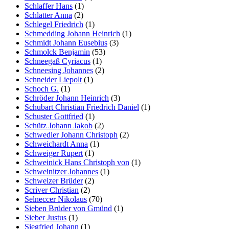
Schlaffer Hans
(1)
Schlatter Anna
(2)
Schlegel Friedrich
(1)
Schmedding Johann Heinrich
(1)
Schmidt Johann Eusebius
(3)
Schmolck Benjamin
(53)
Schneegaß Cyriacus
(1)
Schneesing Johannes
(2)
Schneider Liepolt
(1)
Schoch G.
(1)
Schröder Johann Heinrich
(3)
Schubart Christian Friedrich Daniel
(1)
Schuster Gottfried
(1)
Schütz Johann Jakob
(2)
Schwedler Johann Christoph
(2)
Schweichardt Anna
(1)
Schweiger Rupert
(1)
Schweinick Hans Christoph von
(1)
Schweinitzer Johannes
(1)
Schweizer Brüder
(2)
Scriver Christian
(2)
Selneccer Nikolaus
(70)
Sieben Brüder von Gmünd
(1)
Sieber Justus
(1)
Siegfried Johann
(1)