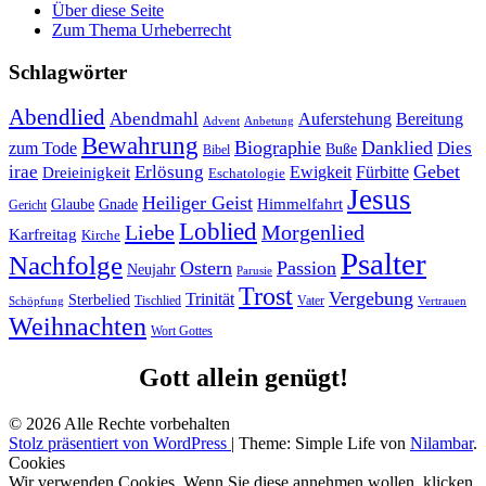
Über diese Seite
Zum Thema Urheberrecht
Schlagwörter
Abendlied
Abendmahl
Bereitung
Auferstehung
Advent
Anbetung
Bewahrung
Biographie
Danklied
zum Tode
Dies
Buße
Bibel
Gebet
irae
Erlösung
Ewigkeit
Fürbitte
Dreieinigkeit
Eschatologie
Jesus
Heiliger Geist
Himmelfahrt
Glaube
Gnade
Gericht
Loblied
Liebe
Morgenlied
Karfreitag
Kirche
Psalter
Nachfolge
Ostern
Passion
Neujahr
Parusie
Trost
Vergebung
Trinität
Sterbelied
Tischlied
Vater
Vertrauen
Schöpfung
Weihnachten
Wort Gottes
Gott allein genügt!
© 2026 Alle Rechte vorbehalten
Stolz präsentiert von WordPress
|
Theme: Simple Life von
Nilambar
.
Cookies
Wir verwenden Cookies. Wenn Sie diese annehmen wollen, klicken