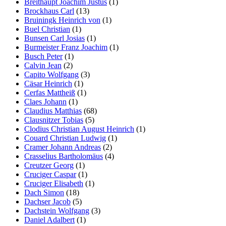
Breithaupt Joachim Justus
(1)
Brockhaus Carl
(13)
Bruiningk Heinrich von
(1)
Buel Christian
(1)
Bunsen Carl Josias
(1)
Burmeister Franz Joachim
(1)
Busch Peter
(1)
Calvin Jean
(2)
Capito Wolfgang
(3)
Cäsar Heinrich
(1)
Cerfas Mattheiß
(1)
Claes Johann
(1)
Claudius Matthias
(68)
Clausnitzer Tobias
(5)
Clodius Christian August Heinrich
(1)
Couard Christian Ludwig
(1)
Cramer Johann Andreas
(2)
Crasselius Bartholomäus
(4)
Creutzer Georg
(1)
Cruciger Caspar
(1)
Cruciger Elisabeth
(1)
Dach Simon
(18)
Dachser Jacob
(5)
Dachstein Wolfgang
(3)
Daniel Adalbert
(1)