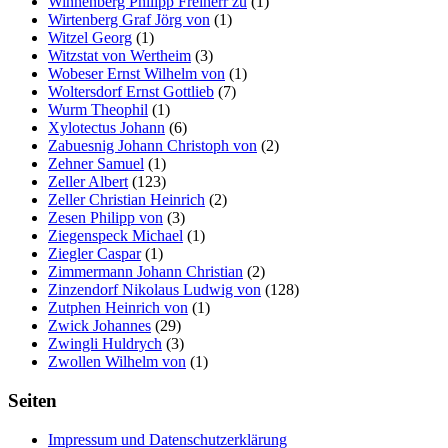
Winnenberg Philipp Freiherr zu
(1)
Wirtenberg Graf Jörg von
(1)
Witzel Georg
(1)
Witzstat von Wertheim
(3)
Wobeser Ernst Wilhelm von
(1)
Woltersdorf Ernst Gottlieb
(7)
Wurm Theophil
(1)
Xylotectus Johann
(6)
Zabuesnig Johann Christoph von
(2)
Zehner Samuel
(1)
Zeller Albert
(123)
Zeller Christian Heinrich
(2)
Zesen Philipp von
(3)
Ziegenspeck Michael
(1)
Ziegler Caspar
(1)
Zimmermann Johann Christian
(2)
Zinzendorf Nikolaus Ludwig von
(128)
Zutphen Heinrich von
(1)
Zwick Johannes
(29)
Zwingli Huldrych
(3)
Zwollen Wilhelm von
(1)
Seiten
Impressum und Datenschutzerklärung