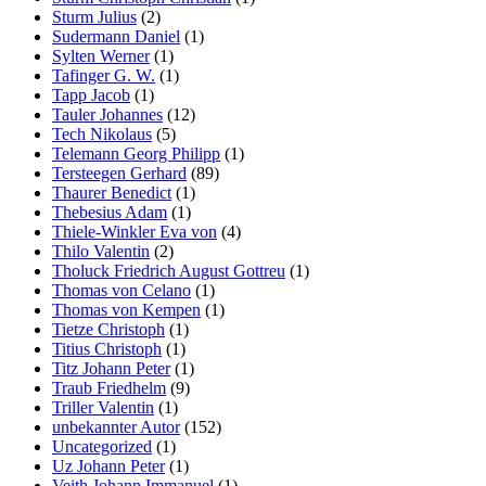
Sturm Julius
(2)
Sudermann Daniel
(1)
Sylten Werner
(1)
Tafinger G. W.
(1)
Tapp Jacob
(1)
Tauler Johannes
(12)
Tech Nikolaus
(5)
Telemann Georg Philipp
(1)
Tersteegen Gerhard
(89)
Thaurer Benedict
(1)
Thebesius Adam
(1)
Thiele-Winkler Eva von
(4)
Thilo Valentin
(2)
Tholuck Friedrich August Gottreu
(1)
Thomas von Celano
(1)
Thomas von Kempen
(1)
Tietze Christoph
(1)
Titius Christoph
(1)
Titz Johann Peter
(1)
Traub Friedhelm
(9)
Triller Valentin
(1)
unbekannter Autor
(152)
Uncategorized
(1)
Uz Johann Peter
(1)
Veith Johann Immanuel
(1)