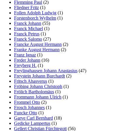
Flemming Paul
(2)
Fliedner Fritz
(1)
Follen Adolph Ludwig
(1)
Forstenborch Wylhelm
(1)
Franck Johann
(55)
Franck Michael
(1)
Franck Petrus
(1)
Franck Salomo
(27)
Francke August Hermann
(2)
Franke August Hermann
(2)
Franz Ignaz
(1)
Freder Johann
(16)
Freyberg H.
(1)
Freylinghausen Johann Anastasius
(47)
Freystein Johann Burchardt
(2)
Fritsch Ahasverus
(1)
Fröbing Johann Christoph
(1)
Frölich Bartholomäus
(1)
Frommann Johann Ulrich
(1)
Frommel Otto
(2)
Frosch Johannes
(1)
Funcke Otto
(1)
Garve Carl Bernhard
(18)
Gedicke Lampertus
(1)
Gellert Christian Fürchtegott
(56)