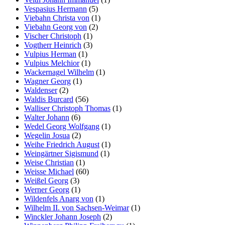
Vespasius Hermann
(5)
Viebahn Christa von
(1)
Viebahn Georg von
(2)
Vischer Christoph
(1)
Vogtherr Heinrich
(3)
Vulpius Herman
(1)
Vulpius Melchior
(1)
Wackernagel Wilhelm
(1)
Wagner Georg
(1)
Waldenser
(2)
Waldis Burcard
(56)
Walliser Christoph Thomas
(1)
Walter Johann
(6)
Wedel Georg Wolfgang
(1)
Wegelin Josua
(2)
Weihe Friedrich August
(1)
Weingärtner Sigismund
(1)
Weise Christian
(1)
Weisse Michael
(60)
Weißel Georg
(3)
Werner Georg
(1)
Wildenfels Anarg von
(1)
Wilhelm II. von Sachsen-Weimar
(1)
Winckler Johann Joseph
(2)