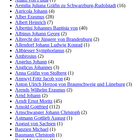
Aemilia Juliana Gräfin zu Schwarzburg-Rudolstadt
(16)
Agricola Johann
(4)
Alber Erasmus
(28)
Albert Heinrich
(7)
Albertini Johannes Baptista von
(40)
Albinus Johann Georg
(2)
Albrecht der Jüngere von Brandenburg
(2)
Allendorf Johann Ludwig Konrad
(1)
Altbiesser Symphorianus
(2)
Ambrosius
(2)
Angelus Johann
(4)
Anglicus Johannes
(3)
Anna Gräfin von Stolberg
(1)
Annwyl Fritz Jacob von
(4)
Anton Ulrich Herzog von Braunschweig und Lüneburg
(3)
Arends Wilhelm Erasmus
(2)
Arnd Johann
(2)
Arndt Ernst Moritz
(45)
Arnold Gottfried
(112)
Arnschwanger Johann Christoph
(2)
Astmann Gottlieb August
(1)
August von Sachsen
(1)
Bapzien Michael
(1)
Baumann Christoph
(1)