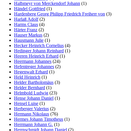
Halbmeyr von Merckendorf Johann
(1)
Händel Gottfried
(1)
Hardenberg Georg Philipp Friedrich Freiherr von
(3)
Harlaß Adolf
(2)
Harms Claus
(4)
Härter Franz
(2)
Hauser Markus
(2)
Hausmann Julie
(1)
Hecker Heinrich Cornelius
(4)
Hedinger Johann Reinhard
(1)
Heeren Heinrich Erhard
(1)
Heermann Johannes
(24)
Hefentreger Johannes
(2)
Hegenwalt Erhard
(1)
Held Heinrich
(1)
Helder Bartholomäus
(3)
Helder Bernhard
(1)
Helmbold Ludwig
(23)
Hense Johann Daniel
(1)
Hensel Luise
(1)
Herberger Valerius
(2)
Hermann Nikolaus
(76)
Hermes Johann Timotheus
(1)
Herrmann Johann G.
(1)
Herrnschmidt Johann Daniel
(2)