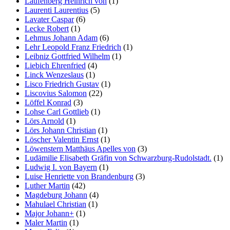
Laufenberg Heinrich von
(1)
Laurenti Laurentius
(5)
Lavater Caspar
(6)
Lecke Robert
(1)
Lehmus Johann Adam
(6)
Lehr Leopold Franz Friedrich
(1)
Leibniz Gottfried Wilhelm
(1)
Liebich Ehrenfried
(4)
Linck Wenzeslaus
(1)
Lisco Friedrich Gustav
(1)
Liscovius Salomon
(22)
Löffel Konrad
(3)
Lohse Carl Gottlieb
(1)
Lörs Arnold
(1)
Lörs Johann Christian
(1)
Löscher Valentin Ernst
(1)
Löwenstern Matthäus Apelles von
(3)
Ludämilie Elisabeth Gräfin von Schwarzburg-Rudolstadt.
(1)
Ludwig I. von Bayern
(1)
Luise Henriette von Brandenburg
(3)
Luther Martin
(42)
Magdeburg Johann
(4)
Mahulael Christian
(1)
Major Johann+
(1)
Maler Martin
(1)