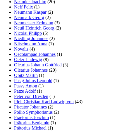
Neander Joachim
(20)
Neff Felix
(1)
Neumann Kaspar
(2)
Neumark Georg
(2)
Neumeister Erdmann
(3)
Neuß Heinrich Georg
(2)
Nicolai Philipp
(5)
Niedling Johannes
(2)
Nitschmann Anna
(1)
Novalis
(4)
Oecolampad Johannes
(1)
Oeler Ludewig
(8)
Olearius Johann Gottfried
(3)
Olearius Johannes
(20)
Opitz Martin
(1)
Pasig Julius Leopold
(1)
Passy Anton
(1)
Patze Adolf
(1)
Peter von Dresden
(1)
Pfeil Christian Karl Ludwig von
(43)
Piscator Johannes
(2)
Pollio Symphorianus
(2)
Praetorius Joachim
(1)
Prätorius Benjamin
(1)
Prätorius Michael
(1)