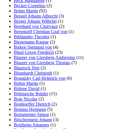
Beck Magdalene
(1)
Becker Cornelius
(2)
Behm Martin
(92)
Bengel Johann Albrecht
(3)
Berger Johann Wilhelm
(1)
Bernhard von Clairvaux
(2)
Bernstorff Christian Graf von
(1)
Bibliander Theodor
(1)
Bienemann Kaspar
(2)
Birken Sigmund von
(4)
Blaul Georg Friedrich
(23)
Blaurer von Giersberg Ambrosius
(11)
Blaurer von Giersberg Thomas
(7)
Blaurock Jörg
(2)
Blumhardt Christoph
(1)
Bogatzky Carl Heinrich von
(6)
Böhm Martin
(1)
Böhme David
(1)
Böhmische Brüder
(15)
Boie Nicolas
(2)
Bonhoeffer Dietrich
(2)
Bonnus Hermann
(5)
Bornmeister Simon
(1)
Böschenstein Johann
(3)
Botzheim Johannes
(1)