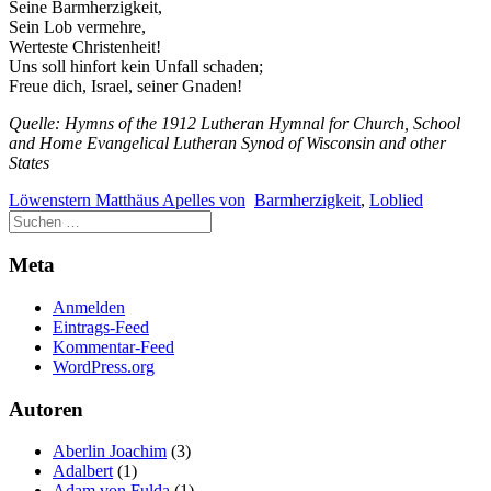
Seine Barmherzigkeit,
Sein Lob vermehre,
Werteste Christenheit!
Uns soll hinfort kein Unfall schaden;
Freue dich, Israel, seiner Gnaden!
Quelle: Hymns of the 1912 Lutheran Hymnal for Church, School
and Home Evangelical Lutheran Synod of Wisconsin and other
States
Löwenstern Matthäus Apelles von
Barmherzigkeit
,
Loblied
Meta
Anmelden
Eintrags-Feed
Kommentar-Feed
WordPress.org
Autoren
Aberlin Joachim
(3)
Adalbert
(1)
Adam von Fulda
(1)