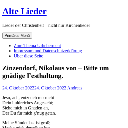
Zum
Alte Lieder
Inhalt
springen
Lieder der Christenheit – nicht nur Kirchenlieder
Primäres Menü
Zum Thema Urheberrecht
Impressum und Datenschutzerklärung
Über diese Seite
Zinzendorf, Nikolaus von – Bitte um
gnädige Festhaltung.
24. Oktober 2022
24. Oktober 2022
Andreas
Jesu, ach, entzeuch mir nicht
Dein huldreiches Angesicht;
Siehe mich in Gnaden an,
Der Du für mich g’nug getan.
Meine Sündenlast ist groß;
Mache mich derselben los;