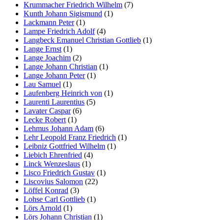
Krummacher Friedrich Wilhelm
(7)
Kunth Johann Sigismund
(1)
Lackmann Peter
(1)
Lampe Friedrich Adolf
(4)
Langbeck Emanuel Christian Gottlieb
(1)
Lange Ernst
(1)
Lange Joachim
(2)
Lange Johann Christian
(1)
Lange Johann Peter
(1)
Lau Samuel
(1)
Laufenberg Heinrich von
(1)
Laurenti Laurentius
(5)
Lavater Caspar
(6)
Lecke Robert
(1)
Lehmus Johann Adam
(6)
Lehr Leopold Franz Friedrich
(1)
Leibniz Gottfried Wilhelm
(1)
Liebich Ehrenfried
(4)
Linck Wenzeslaus
(1)
Lisco Friedrich Gustav
(1)
Liscovius Salomon
(22)
Löffel Konrad
(3)
Lohse Carl Gottlieb
(1)
Lörs Arnold
(1)
Lörs Johann Christian
(1)