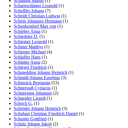
Schalling Martin
(1)
Scharnschlager Leupold
(1)
Scheffler Johann
(7)
Scheidt Christian Ludwig
(1)
Schein Johannes Hermann
(1)
Schenkendorf Max von
(1)
Schieber Anna
(1)
Schiedeler D.
(1)
Schiemer Leopold
(1)
Schiner Matthys
(1)
Schirmer Michael
(4)
Schlaffer Hans
(1)
Schlatter Anna
(2)
Schlegel Friedrich
(1)
Schmedding Johann Heinrich
(1)
Schmidt Johann Eusebius
(3)
Schmolck Benjamin
(53)
Schneegaß Cyriacus
(1)
Schneesing Johannes
(2)
Schneider Liepolt
(1)
Schoch G.
(1)
Schröder Johann Heinrich
(3)
Schubart Christian Friedrich Daniel
(1)
Schuster Gottfried
(1)
Schütz Johann Jakob
(2)