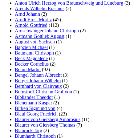
Anton Ulrich Herzog von Braunschweig und Lüneburg
(3)
Arends Wilhelm Erasmus
(2)
Arnd Johann
(2)
Arndt Ernst Moritz
(45)
Arnold Gottfried
(112)
Arnschwanger Johann Christoph
(2)
Astmann Gottlieb August
(1)
August von Sachsen
(1)
Bapzien Michael
(1)
Baumann Christoph
(1)
Beck Magdalene
(1)
Becker Cornelius
(2)
Behm Martin
(92)
Bengel Johann Albrecht
(3)
Berger Johann Wilhelm
(1)
Bernhard von Clairvaux
(2)
Bernstorff Christian Graf von
(1)
Bibliander Theodor
(1)
Bienemann Kaspar
(2)
Birken Sigmund von
(4)
Blaul Georg Friedrich
(23)
Blaurer von Giersberg Ambrosius
(11)
Blaurer von Giersberg Thomas
(7)
Blaurock Jörg
(2)
Blumhardt Christoph
(1)