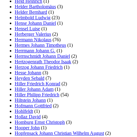
Held Heinrich
(1)
Helder Bartholomäus
(3)
Helder Bernhard
(1)
Helmbold Ludwig
(23)
Hense Johann Daniel
(1)
Hensel Luise
(1)
Herberger Valerius
(2)
Hermann Nikolaus
(76)
Hermes Johann Timotheus
(1)
Herrmann Johann G.
(1)
Herrnschmidt Johann Daniel
(2)
Hertzogenrath Theodor Isaak
(2)
Herzog Johann Friedrich
(1)
Hesse Johann
(3)
Heyden Sebald
(7)
Hiller Friedrich Konrad
(2)
Hiller Johann Adam
(1)
Hiller Philipp Friedrich
(54)
Hiltstein Johann
(1)
Hofmann Gottfried
(2)
Hohlfeldt
(1)
Hollaz David
(4)
Homburg Ernst Christoph
(3)
Hooper John
(1)
Hopfensack Johann Christian Wilhelm August
(2)