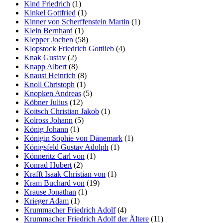
Kind Friedrich
(1)
Kinkel Gottfried
(1)
Kinner von Scherffenstein Martin
(1)
Klein Bernhard
(1)
Klepper Jochen
(58)
Klopstock Friedrich Gottlieb
(4)
Knak Gustav
(2)
Knapp Albert
(8)
Knaust Heinrich
(8)
Knoll Christoph
(1)
Knopken Andreas
(5)
Köbner Julius
(12)
Koitsch Christian Jakob
(1)
Kolross Johann
(5)
König Johann
(1)
Königin Sophie von Dänemark
(1)
Königsfeld Gustav Adolph
(1)
Könneritz Carl von
(1)
Konrad Hubert
(2)
Krafft Isaak Christian von
(1)
Kram Buchard von
(19)
Krause Jonathan
(1)
Krieger Adam
(1)
Krummacher Friedrich Adolf
(4)
Krummacher Friedrich Adolf der Ältere
(11)