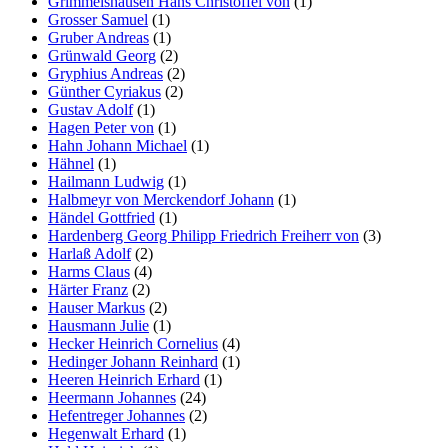
Grimmelshausen Hans Christoffel von
(1)
Grosser Samuel
(1)
Gruber Andreas
(1)
Grünwald Georg
(2)
Gryphius Andreas
(2)
Günther Cyriakus
(2)
Gustav Adolf
(1)
Hagen Peter von
(1)
Hahn Johann Michael
(1)
Hähnel
(1)
Hailmann Ludwig
(1)
Halbmeyr von Merckendorf Johann
(1)
Händel Gottfried
(1)
Hardenberg Georg Philipp Friedrich Freiherr von
(3)
Harlaß Adolf
(2)
Harms Claus
(4)
Härter Franz
(2)
Hauser Markus
(2)
Hausmann Julie
(1)
Hecker Heinrich Cornelius
(4)
Hedinger Johann Reinhard
(1)
Heeren Heinrich Erhard
(1)
Heermann Johannes
(24)
Hefentreger Johannes
(2)
Hegenwalt Erhard
(1)