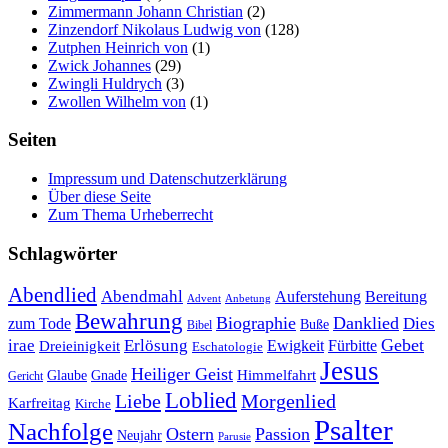
Zimmermann Johann Christian
(2)
Zinzendorf Nikolaus Ludwig von
(128)
Zutphen Heinrich von
(1)
Zwick Johannes
(29)
Zwingli Huldrych
(3)
Zwollen Wilhelm von
(1)
Seiten
Impressum und Datenschutzerklärung
Über diese Seite
Zum Thema Urheberrecht
Schlagwörter
Abendlied
Abendmahl
Bereitung
Auferstehung
Advent
Anbetung
Bewahrung
Biographie
Danklied
zum Tode
Dies
Buße
Bibel
Gebet
irae
Erlösung
Ewigkeit
Fürbitte
Dreieinigkeit
Eschatologie
Jesus
Heiliger Geist
Himmelfahrt
Glaube
Gnade
Gericht
Loblied
Liebe
Morgenlied
Karfreitag
Kirche
Psalter
Nachfolge
Ostern
Passion
Neujahr
Parusie