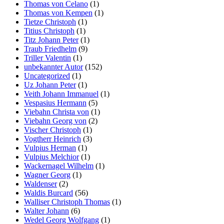
Thomas von Celano
(1)
Thomas von Kempen
(1)
Tietze Christoph
(1)
Titius Christoph
(1)
Titz Johann Peter
(1)
Traub Friedhelm
(9)
Triller Valentin
(1)
unbekannter Autor
(152)
Uncategorized
(1)
Uz Johann Peter
(1)
Veith Johann Immanuel
(1)
Vespasius Hermann
(5)
Viebahn Christa von
(1)
Viebahn Georg von
(2)
Vischer Christoph
(1)
Vogtherr Heinrich
(3)
Vulpius Herman
(1)
Vulpius Melchior
(1)
Wackernagel Wilhelm
(1)
Wagner Georg
(1)
Waldenser
(2)
Waldis Burcard
(56)
Walliser Christoph Thomas
(1)
Walter Johann
(6)
Wedel Georg Wolfgang
(1)