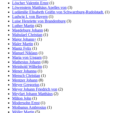
Löscher Valentin Ernst
(1)
Löwenstern Matthäus Apelles von
(3)
Ludämilie Elisabeth Gräfin von Schwarzburg-Rudolstadt.
(1)
Ludwig I. von Bayern
(1)
Luise Henriette von Brandenburg
(3)
Luther Martin
(42)
Magdeburg Johann
(4)
Mahulael Christian
(1)
Major Johann+
(1)
Maler Martin
(1)
Mantz Felix
(1)
Manuel Niklaus
(1)
Maria von Ungarn
(1)
Mathesius Johann
(18)
Meinhold Wilhelm
(1)
Mener Johanna
(1)
Mensch Christian
(1)
Mentzer Johann
(8)
Meyer Gregorius
(1)
Meyer Johann Friedrich von
(2)
Meyfart Johann Matthäus
(2)
Milton John
(1)
Modersohn Ernst
(1)
Moibanus Ambrosius
(1)
Möller Martin
(5)