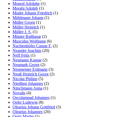
Monod Adolphe
(1)
Morahi Adolph
(1)
Mudre Johann Friedrich
(1)
Mühlmann Johann
(1)
Müller Georg
(1)
Müller Heinrich
(1)
Müller J. S.
(1)
Münter Balthasar
(2)
Musculus Wolfgang
(6)
Nachtenhöfer Caspar F.
(2)
Neander Joachim
(20)
Neff Felix
(1)
Neumann Kaspar
(2)
Neumark Georg
(2)
Neumeister Erdmann
(3)
Neuß Heinrich Georg
(2)
Nicolai Philipp
(5)
Niedling Johannes
(2)
Nitschmann Anna
(1)
Novalis
(4)
Oecolampad Johannes
(1)
Oeler Ludewig
(8)
Olearius Johann Gottfried
(3)
Olearius Johannes
(20)
Opitz Martin
(1)