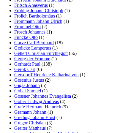
Fritsch Ahasverus
(1)
Fröbing Johann Christoph
(1)
Frölich Bartholomäus
(1)
Frommann Johann Ulrich
(1)
Frommel Otto
(2)
Frosch Johannes
(1)
Funcke Otto
(1)
Garve Carl Bernhard
(18)
Gedicke Lampertus
(1)
Gellert Christian Fürchtegott
(56)
Georg der Fromme
(1)
Gerhardt Paul
(138)
Gerok Carl
(6)
Gersdorff Henriette Katharina von
(1)
Gesenius Justus
(2)
Gigas Johann
(5)
Gobat Samuel
(1)
Gossner Johannes Evangelista
(2)
Gotter Ludwig Andreas
(4)
Grafe Hermann Heinrich
(9)
Gramann Johann
(1)
Greding Johann Ernst
(1)
Gregor Christian
(3)
Greiter Matthäus
(7)