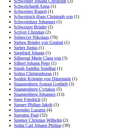
Schwedler Johann Christoph
(2)
Schweichardt Anna
(1)
Schweiger Rupert
(1)
Schweinick Hans Christoph von
(1)
Schweinitzer Johannes
(1)
Schweizer Brüder
(2)
Scriver Christian
(2)
Selneccer Nikolaus
(70)
Sieben Brüder von Gmünd
(1)
Sieber Justus
(1)
Siegfried Johann
(1)
Silberrad Marie Clara von
(3)
Silbert Johann Peter
(1)
Singh Saddhu Sundhar
(1)
Solius Christophorus
(1)
Sophie Königin von Dänemark
(1)
Spangenberg August Gottlieb
(3)
Spangenberg Cyriakus
(5)
Spangenberg Johannes
(13)
Spee Friedrich
(2)
Spener Philipp Jakob
(1)
Spengler Lazarus
(4)
Speratus Paul
(32)
Spieker Christian Wilhelm
(2)
Spitta Carl Johann Philipp
(39)