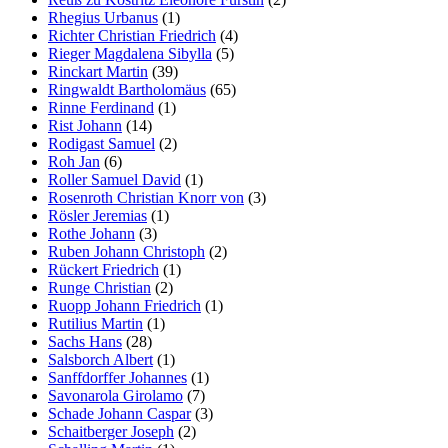
Rhegius Urbanus
(1)
Richter Christian Friedrich
(4)
Rieger Magdalena Sibylla
(5)
Rinckart Martin
(39)
Ringwaldt Bartholomäus
(65)
Rinne Ferdinand
(1)
Rist Johann
(14)
Rodigast Samuel
(2)
Roh Jan
(6)
Roller Samuel David
(1)
Rosenroth Christian Knorr von
(3)
Rösler Jeremias
(1)
Rothe Johann
(3)
Ruben Johann Christoph
(2)
Rückert Friedrich
(1)
Runge Christian
(2)
Ruopp Johann Friedrich
(1)
Rutilius Martin
(1)
Sachs Hans
(28)
Salsborch Albert
(1)
Sanffdorffer Johannes
(1)
Savonarola Girolamo
(7)
Schade Johann Caspar
(3)
Schaitberger Joseph
(2)