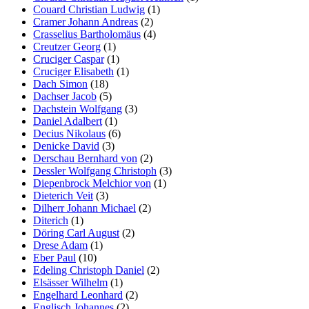
Couard Christian Ludwig
(1)
Cramer Johann Andreas
(2)
Crasselius Bartholomäus
(4)
Creutzer Georg
(1)
Cruciger Caspar
(1)
Cruciger Elisabeth
(1)
Dach Simon
(18)
Dachser Jacob
(5)
Dachstein Wolfgang
(3)
Daniel Adalbert
(1)
Decius Nikolaus
(6)
Denicke David
(3)
Derschau Bernhard von
(2)
Dessler Wolfgang Christoph
(3)
Diepenbrock Melchior von
(1)
Dieterich Veit
(3)
Dilherr Johann Michael
(2)
Diterich
(1)
Döring Carl August
(2)
Drese Adam
(1)
Eber Paul
(10)
Edeling Christoph Daniel
(2)
Elsässer Wilhelm
(1)
Engelhard Leonhard
(2)
Englisch Johannes
(2)