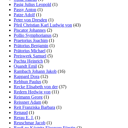
Pasig Julius Leopold
(1)
Passy Anton
(1)
Patze Adolf
(1)
Peter von Dresden
(1)
Pfeil Christian Karl Ludwig von
(43)
Piscator Johannes
(2)
Pollio Symphorianus
(2)
Praetorius Joachim
(1)
Prätorius Benjamin
(1)
Prätorius Michael
(1)
Preiswerk Samuel
(5)
Puchta Heinrich
(3)
Quandt Emil
(2)
Rambach Johann Jakob
(16)
Rappard Dora
(12)
Rebhun Paulus
(3)
Recke Elisabeth von der
(37)
Redern Hedwig von
(11)
Reimann Georg
(1)
Reissner Adam
(4)
Reit Franziska Barbara
(1)
Renaud
(1)
Rerau E. J.
(1)
Reuschmar Jacob
(1)
Reuß zu Köstritz Eleonore Fürstin
(2)