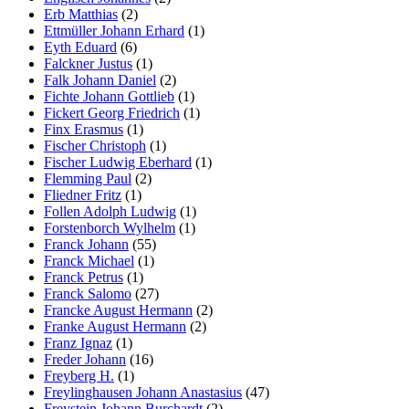
Erb Matthias
(2)
Ettmüller Johann Erhard
(1)
Eyth Eduard
(6)
Falckner Justus
(1)
Falk Johann Daniel
(2)
Fichte Johann Gottlieb
(1)
Fickert Georg Friedrich
(1)
Finx Erasmus
(1)
Fischer Christoph
(1)
Fischer Ludwig Eberhard
(1)
Flemming Paul
(2)
Fliedner Fritz
(1)
Follen Adolph Ludwig
(1)
Forstenborch Wylhelm
(1)
Franck Johann
(55)
Franck Michael
(1)
Franck Petrus
(1)
Franck Salomo
(27)
Francke August Hermann
(2)
Franke August Hermann
(2)
Franz Ignaz
(1)
Freder Johann
(16)
Freyberg H.
(1)
Freylinghausen Johann Anastasius
(47)
Freystein Johann Burchardt
(2)