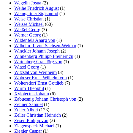
Wegelin Josua
(2)
Weihe Friedrich August
(1)
Weingärtner Sigismund
(1)
Weise Christian
(1)
Weisse Michael
(60)
Weißel Georg
(3)
Werner Georg
(1)
Wildenfels Anarg von
(1)
Wilhelm II. von Sachsen-Weimar
(1)
Winckler Johann Joseph
(2)
Winnenberg Philipp Freiherr zu
(1)
Wirtenberg Graf Jörg von
(1)
Witzel Georg
(1)
Witzstat von Wertheim
(3)
Wobeser Ernst Wilhelm von
(1)
Woltersdorf Ernst Gottlieb
(7)
Wurm Theophil
(1)
Xylotectus Johann
(6)
Zabuesnig Johann Christoph von
(2)
Zehner Samuel
(1)
Zeller Albert
(123)
Zeller Christian Heinrich
(2)
Zesen Philipp von
(3)
Ziegenspeck Michael
(1)
Ziegler Caspar
(1)