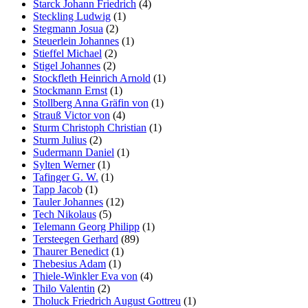
Starck Johann Friedrich
(4)
Steckling Ludwig
(1)
Stegmann Josua
(2)
Steuerlein Johannes
(1)
Stieffel Michael
(2)
Stigel Johannes
(2)
Stockfleth Heinrich Arnold
(1)
Stockmann Ernst
(1)
Stollberg Anna Gräfin von
(1)
Strauß Victor von
(4)
Sturm Christoph Christian
(1)
Sturm Julius
(2)
Sudermann Daniel
(1)
Sylten Werner
(1)
Tafinger G. W.
(1)
Tapp Jacob
(1)
Tauler Johannes
(12)
Tech Nikolaus
(5)
Telemann Georg Philipp
(1)
Tersteegen Gerhard
(89)
Thaurer Benedict
(1)
Thebesius Adam
(1)
Thiele-Winkler Eva von
(4)
Thilo Valentin
(2)
Tholuck Friedrich August Gottreu
(1)