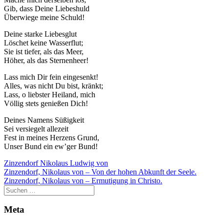
Gib, dass Deine Liebeshuld
Überwiege meine Schuld!
Deine starke Liebesglut
Löschet keine Wasserflut;
Sie ist tiefer, als das Meer,
Höher, als das Sternenheer!
Lass mich Dir fein eingesenkt!
Alles, was nicht Du bist, kränkt;
Lass, o liebster Heiland, mich
Völlig stets genießen Dich!
Deines Namens Süßigkeit
Sei versiegelt allezeit
Fest in meines Herzens Grund,
Unser Bund ein ew’ger Bund!
Zinzendorf Nikolaus Ludwig von
Beitragsnavigation
Zinzendorf, Nikolaus von – Von der hohen Abkunft der Seele.
Zinzendorf, Nikolaus von – Ermutigung in Christo.
Meta