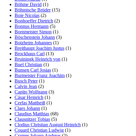
Böhme David
(1)
Böhmische Brüder
(15)
Boie Nicolas
(2)
Bonhoeffer Dietrich
(2)
Bonnus Hermann
(5)
Bornmeister Simon
(1)
Böschenstein Johann
(3)
Botzheim Johannes
(1)
Breithaupt Joachim Justus
(1)
Brockhaus Carl
(13)
Bruiningk Heinrich von
(1)
Buel Christian
(1)
Bunsen Carl Josias
(1)
Burmeister Franz Joachim
(1)
Busch Peter
(1)
Calvin Jean
(2)
Capito Wolfgang
(3)
Cäsar Heinrich
(1)
Cerfas Mattheiß
(1)
Claes Johann
(1)
Claudius Matthias
(68)
Clausnitzer Tobias
(5)
Clodius Christian August Heinrich
(1)
Couard Christian Ludwig
(1)
Cramer Johann Andreas
(2)