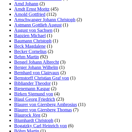
Arnd Johann
(2)
Arndt Ernst Moritz
(45)
Arnold Gottfried
(112)
Arnschwanger Johann Christoph
(2)
Astmann Gottlieb August
(1)
August von Sachsen
(1)
Bapzien Michael
(1)
Baumann Christoph
(1)
Beck Magdalene
(1)
Becker Cornelius
(2)
Behm Martin
(92)
Bengel Johann Albrecht
(3)
Berger Johann Wilhelm
(1)
Bernhard von Clairvaux
(2)
Bernstorff Christian Graf von
(1)
Bibliander Theodor
(1)
Bienemann Kaspar
(2)
Birken Sigmund von
(4)
Blaul Georg Friedrich
(23)
Blaurer von Giersberg Ambrosius
(11)
Blaurer von Giersberg Thomas
(7)
Blaurock Jörg
(2)
Blumhardt Christoph
(1)
Bogatzky Carl Heinrich von
(6)
Böhm Martin
(1)