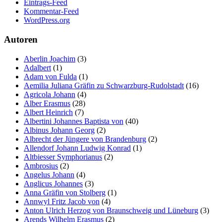
Eintrags-Feed
Kommentar-Feed
WordPress.org
Autoren
Aberlin Joachim
(3)
Adalbert
(1)
Adam von Fulda
(1)
Aemilia Juliana Gräfin zu Schwarzburg-Rudolstadt
(16)
Agricola Johann
(4)
Alber Erasmus
(28)
Albert Heinrich
(7)
Albertini Johannes Baptista von
(40)
Albinus Johann Georg
(2)
Albrecht der Jüngere von Brandenburg
(2)
Allendorf Johann Ludwig Konrad
(1)
Altbiesser Symphorianus
(2)
Ambrosius
(2)
Angelus Johann
(4)
Anglicus Johannes
(3)
Anna Gräfin von Stolberg
(1)
Annwyl Fritz Jacob von
(4)
Anton Ulrich Herzog von Braunschweig und Lüneburg
(3)
Arends Wilhelm Erasmus
(2)