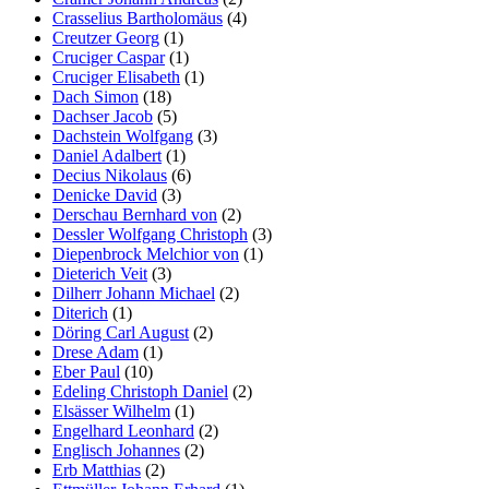
Crasselius Bartholomäus
(4)
Creutzer Georg
(1)
Cruciger Caspar
(1)
Cruciger Elisabeth
(1)
Dach Simon
(18)
Dachser Jacob
(5)
Dachstein Wolfgang
(3)
Daniel Adalbert
(1)
Decius Nikolaus
(6)
Denicke David
(3)
Derschau Bernhard von
(2)
Dessler Wolfgang Christoph
(3)
Diepenbrock Melchior von
(1)
Dieterich Veit
(3)
Dilherr Johann Michael
(2)
Diterich
(1)
Döring Carl August
(2)
Drese Adam
(1)
Eber Paul
(10)
Edeling Christoph Daniel
(2)
Elsässer Wilhelm
(1)
Engelhard Leonhard
(2)
Englisch Johannes
(2)
Erb Matthias
(2)