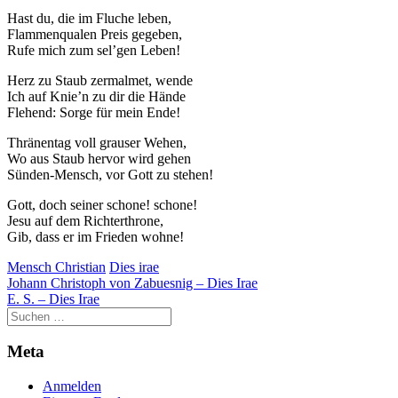
Hast du, die im Fluche leben,
Flammenqualen Preis gegeben,
Rufe mich zum sel’gen Leben!
Herz zu Staub zermalmet, wende
Ich auf Knie’n zu dir die Hände
Flehend: Sorge für mein Ende!
Thränentag voll grauser Wehen,
Wo aus Staub hervor wird gehen
Sünden-Mensch, vor Gott zu stehen!
Gott, doch seiner schone! schone!
Jesu auf dem Richterthrone,
Gib, dass er im Frieden wohne!
Mensch Christian
Dies irae
Beitragsnavigation
Johann Christoph von Zabuesnig – Dies Irae
E. S. – Dies Irae
Meta
Anmelden