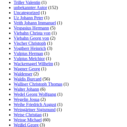
Triller Valentin
(1)
unbekannter Autor
(152)
Uncategorized
(1)
Uz Johann Peter
(1)
Veith Johann Immanuel
(1)
Vespasius Hermann
(5)
Viebahn Christa von
(1)
Viebahn Georg von
(2)
Vischer Christoph
(1)
Vogtherr Heinrich
(3)
Vulpius Herman
(1)
Vulpius Melchior
(1)
Wackernagel Wilhelm
(1)
Wagner Georg
(1)
Waldenser
(2)
Waldis Burcard
(56)
Walliser Christoph Thomas
(1)
Walter Johann
(6)
Wedel Georg Wolfgang
(1)
Wegelin Josua
(2)
Weihe Friedrich August
(1)
Weingärtner Sigismund
(1)
Weise Christian
(1)
Weisse Michael
(60)
Weißel Georg
(3)