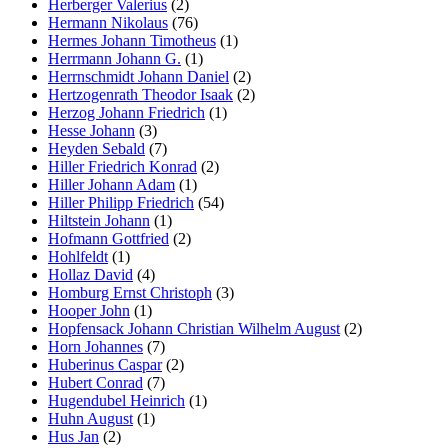
Herberger Valerius
(2)
Hermann Nikolaus
(76)
Hermes Johann Timotheus
(1)
Herrmann Johann G.
(1)
Herrnschmidt Johann Daniel
(2)
Hertzogenrath Theodor Isaak
(2)
Herzog Johann Friedrich
(1)
Hesse Johann
(3)
Heyden Sebald
(7)
Hiller Friedrich Konrad
(2)
Hiller Johann Adam
(1)
Hiller Philipp Friedrich
(54)
Hiltstein Johann
(1)
Hofmann Gottfried
(2)
Hohlfeldt
(1)
Hollaz David
(4)
Homburg Ernst Christoph
(3)
Hooper John
(1)
Hopfensack Johann Christian Wilhelm August
(2)
Horn Johannes
(7)
Huberinus Caspar
(2)
Hubert Conrad
(7)
Hugendubel Heinrich
(1)
Huhn August
(1)
Hus Jan
(2)