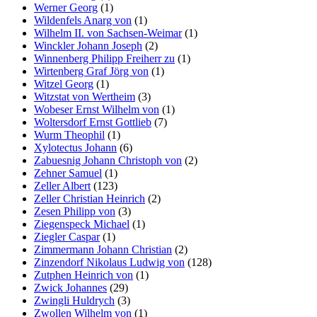
Werner Georg
(1)
Wildenfels Anarg von
(1)
Wilhelm II. von Sachsen-Weimar
(1)
Winckler Johann Joseph
(2)
Winnenberg Philipp Freiherr zu
(1)
Wirtenberg Graf Jörg von
(1)
Witzel Georg
(1)
Witzstat von Wertheim
(3)
Wobeser Ernst Wilhelm von
(1)
Woltersdorf Ernst Gottlieb
(7)
Wurm Theophil
(1)
Xylotectus Johann
(6)
Zabuesnig Johann Christoph von
(2)
Zehner Samuel
(1)
Zeller Albert
(123)
Zeller Christian Heinrich
(2)
Zesen Philipp von
(3)
Ziegenspeck Michael
(1)
Ziegler Caspar
(1)
Zimmermann Johann Christian
(2)
Zinzendorf Nikolaus Ludwig von
(128)
Zutphen Heinrich von
(1)
Zwick Johannes
(29)
Zwingli Huldrych
(3)
Zwollen Wilhelm von
(1)