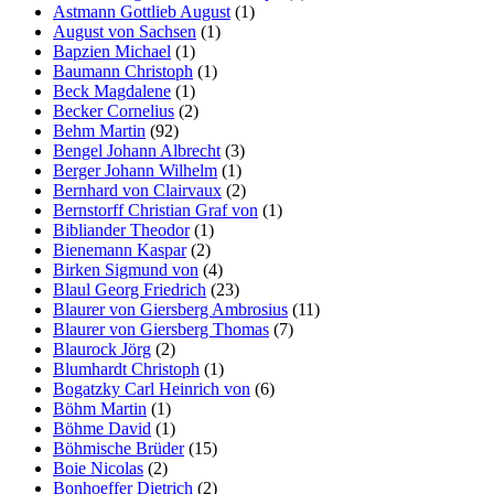
Astmann Gottlieb August
(1)
August von Sachsen
(1)
Bapzien Michael
(1)
Baumann Christoph
(1)
Beck Magdalene
(1)
Becker Cornelius
(2)
Behm Martin
(92)
Bengel Johann Albrecht
(3)
Berger Johann Wilhelm
(1)
Bernhard von Clairvaux
(2)
Bernstorff Christian Graf von
(1)
Bibliander Theodor
(1)
Bienemann Kaspar
(2)
Birken Sigmund von
(4)
Blaul Georg Friedrich
(23)
Blaurer von Giersberg Ambrosius
(11)
Blaurer von Giersberg Thomas
(7)
Blaurock Jörg
(2)
Blumhardt Christoph
(1)
Bogatzky Carl Heinrich von
(6)
Böhm Martin
(1)
Böhme David
(1)
Böhmische Brüder
(15)
Boie Nicolas
(2)
Bonhoeffer Dietrich
(2)