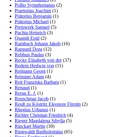
Pollio Symphorianus
(2)
Praetorius Joachim
(1)
Prätorius Benjamin
(1)
Prätorius Michael
(1)
Preiswerk Samuel
(5)
Puchta Heinrich
(3)
Quandt Emil
(2)
Rambach Johann Jakob
(16)
Rappard Dora
(12)
Rebhun Paulus
(3)
Recke Elisabeth von der
(37)
Redern Hedwig von
(11)
Reimann Georg
(1)
Reissner Adam
(4)
Reit Franziska Barbara
(1)
Renaud
(1)
Rerau E. J.
(1)
Reuschmar Jacob
(1)
Reuß zu Köstritz Eleonore Fürstin
(2)
Rhegius Urbanus
(1)
Richter Christian Friedrich
(4)
Rieger Magdalena Sibylla
(5)
Rinckart Martin
(39)
Ringwaldt Bartholomäus
(65)