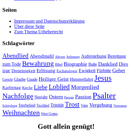
Seiten
Impressum und Datenschutzerklärung
Über diese Seite
Zum Thema Urheberrecht
Schlagwörter
Abendlied
Abendmahl
Bereitung
Auferstehung
Advent
Anbetung
Bewahrung
Biographie
Danklied
zum Tode
Dies
Buße
Bibel
Gebet
irae
Erlösung
Ewigkeit
Fürbitte
Dreieinigkeit
Eschatologie
Jesus
Heiliger Geist
Himmelfahrt
Glaube
Gnade
Gericht
Loblied
Liebe
Morgenlied
Karfreitag
Kirche
Psalter
Nachfolge
Ostern
Passion
Neujahr
Parusie
Trost
Vergebung
Trinität
Sterbelied
Tischlied
Vater
Vertrauen
Schöpfung
Weihnachten
Wort Gottes
Gott allein genügt!