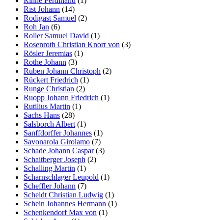
Rinne Ferdinand
(1)
Rist Johann
(14)
Rodigast Samuel
(2)
Roh Jan
(6)
Roller Samuel David
(1)
Rosenroth Christian Knorr von
(3)
Rösler Jeremias
(1)
Rothe Johann
(3)
Ruben Johann Christoph
(2)
Rückert Friedrich
(1)
Runge Christian
(2)
Ruopp Johann Friedrich
(1)
Rutilius Martin
(1)
Sachs Hans
(28)
Salsborch Albert
(1)
Sanffdorffer Johannes
(1)
Savonarola Girolamo
(7)
Schade Johann Caspar
(3)
Schaitberger Joseph
(2)
Schalling Martin
(1)
Scharnschlager Leupold
(1)
Scheffler Johann
(7)
Scheidt Christian Ludwig
(1)
Schein Johannes Hermann
(1)
Schenkendorf Max von
(1)