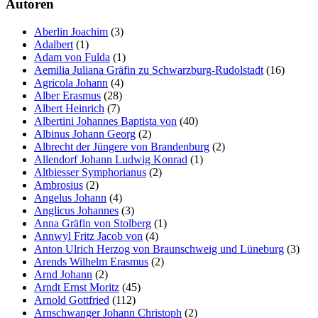
Autoren
Aberlin Joachim
(3)
Adalbert
(1)
Adam von Fulda
(1)
Aemilia Juliana Gräfin zu Schwarzburg-Rudolstadt
(16)
Agricola Johann
(4)
Alber Erasmus
(28)
Albert Heinrich
(7)
Albertini Johannes Baptista von
(40)
Albinus Johann Georg
(2)
Albrecht der Jüngere von Brandenburg
(2)
Allendorf Johann Ludwig Konrad
(1)
Altbiesser Symphorianus
(2)
Ambrosius
(2)
Angelus Johann
(4)
Anglicus Johannes
(3)
Anna Gräfin von Stolberg
(1)
Annwyl Fritz Jacob von
(4)
Anton Ulrich Herzog von Braunschweig und Lüneburg
(3)
Arends Wilhelm Erasmus
(2)
Arnd Johann
(2)
Arndt Ernst Moritz
(45)
Arnold Gottfried
(112)
Arnschwanger Johann Christoph
(2)