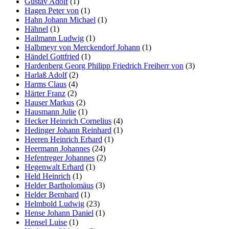
Gustav Adolf
(1)
Hagen Peter von
(1)
Hahn Johann Michael
(1)
Hähnel
(1)
Hailmann Ludwig
(1)
Halbmeyr von Merckendorf Johann
(1)
Händel Gottfried
(1)
Hardenberg Georg Philipp Friedrich Freiherr von
(3)
Harlaß Adolf
(2)
Harms Claus
(4)
Härter Franz
(2)
Hauser Markus
(2)
Hausmann Julie
(1)
Hecker Heinrich Cornelius
(4)
Hedinger Johann Reinhard
(1)
Heeren Heinrich Erhard
(1)
Heermann Johannes
(24)
Hefentreger Johannes
(2)
Hegenwalt Erhard
(1)
Held Heinrich
(1)
Helder Bartholomäus
(3)
Helder Bernhard
(1)
Helmbold Ludwig
(23)
Hense Johann Daniel
(1)
Hensel Luise
(1)