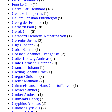
Frosch Johannes
(1)
Funcke Otto
(1)
Garve Carl Bernhard
(18)
Gedicke Lampertus
(1)
Gellert Christian Fürchtegott
(56)
Georg der Fromme
(1)
Gerhardt Paul
(138)
Gerok Carl
(6)
Gersdorff Henriette Katharina von
(1)
Gesenius Justus
(2)
Gigas Johann
(5)
Gobat Samuel
(1)
Gossner Johannes Evangelista
(2)
Gotter Ludwig Andreas
(4)
Grafe Hermann Heinrich
(9)
Gramann Johann
(1)
Greding Johann Ernst
(1)
Gregor Christian
(3)
Greiter Matthäus
(7)
Grimmelshausen Hans Christoffel von
(1)
Grosser Samuel
(1)
Gruber Andreas
(1)
Grünwald Georg
(2)
Gryphius Andreas
(2)
Günther Cyriakus
(2)