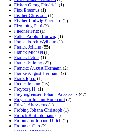
Fickert Georg Friedrich
(1)
Finx Erasmus
(1)
Fischer Christoph
(1)
Fischer Ludwig Eberhard
(1)
Flemming Paul
(2)
Fliedner Fritz
(1)
Follen Adolph Ludwig
(1)
Forstenborch Wylhelm
(1)
Franck Johann
(55)
Franck Michael
(1)
Franck Petrus
(1)
Franck Salomo
(27)
Francke August Hermann
(2)
Franke August Hermann
(2)
Franz Ignaz
(1)
Freder Johann
(16)
Freyberg H.
(1)
Freylinghausen Johann Anastasius
(47)
Freystein Johann Burchardt
(2)
Fritsch Ahasverus
(1)
Fröbing Johann Christoph
(1)
Frölich Bartholomäus
(1)
Frommann Johann Ulrich
(1)
Frommel Otto
(2)