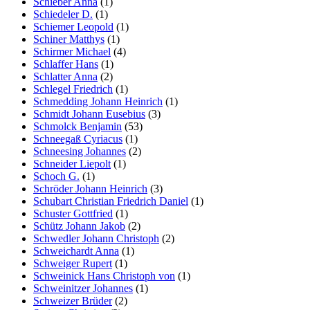
Schieber Anna
(1)
Schiedeler D.
(1)
Schiemer Leopold
(1)
Schiner Matthys
(1)
Schirmer Michael
(4)
Schlaffer Hans
(1)
Schlatter Anna
(2)
Schlegel Friedrich
(1)
Schmedding Johann Heinrich
(1)
Schmidt Johann Eusebius
(3)
Schmolck Benjamin
(53)
Schneegaß Cyriacus
(1)
Schneesing Johannes
(2)
Schneider Liepolt
(1)
Schoch G.
(1)
Schröder Johann Heinrich
(3)
Schubart Christian Friedrich Daniel
(1)
Schuster Gottfried
(1)
Schütz Johann Jakob
(2)
Schwedler Johann Christoph
(2)
Schweichardt Anna
(1)
Schweiger Rupert
(1)
Schweinick Hans Christoph von
(1)
Schweinitzer Johannes
(1)
Schweizer Brüder
(2)