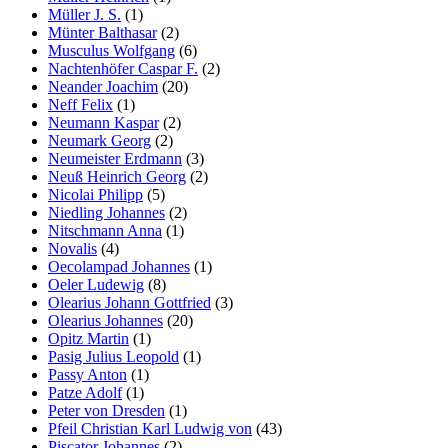
Müller J. S.
(1)
Münter Balthasar
(2)
Musculus Wolfgang
(6)
Nachtenhöfer Caspar F.
(2)
Neander Joachim
(20)
Neff Felix
(1)
Neumann Kaspar
(2)
Neumark Georg
(2)
Neumeister Erdmann
(3)
Neuß Heinrich Georg
(2)
Nicolai Philipp
(5)
Niedling Johannes
(2)
Nitschmann Anna
(1)
Novalis
(4)
Oecolampad Johannes
(1)
Oeler Ludewig
(8)
Olearius Johann Gottfried
(3)
Olearius Johannes
(20)
Opitz Martin
(1)
Pasig Julius Leopold
(1)
Passy Anton
(1)
Patze Adolf
(1)
Peter von Dresden
(1)
Pfeil Christian Karl Ludwig von
(43)
Piscator Johannes
(2)