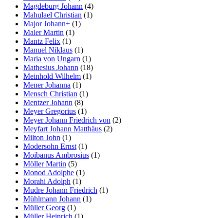
Magdeburg Johann
(4)
Mahulael Christian
(1)
Major Johann+
(1)
Maler Martin
(1)
Mantz Felix
(1)
Manuel Niklaus
(1)
Maria von Ungarn
(1)
Mathesius Johann
(18)
Meinhold Wilhelm
(1)
Mener Johanna
(1)
Mensch Christian
(1)
Mentzer Johann
(8)
Meyer Gregorius
(1)
Meyer Johann Friedrich von
(2)
Meyfart Johann Matthäus
(2)
Milton John
(1)
Modersohn Ernst
(1)
Moibanus Ambrosius
(1)
Möller Martin
(5)
Monod Adolphe
(1)
Morahi Adolph
(1)
Mudre Johann Friedrich
(1)
Mühlmann Johann
(1)
Müller Georg
(1)
Müller Heinrich
(1)