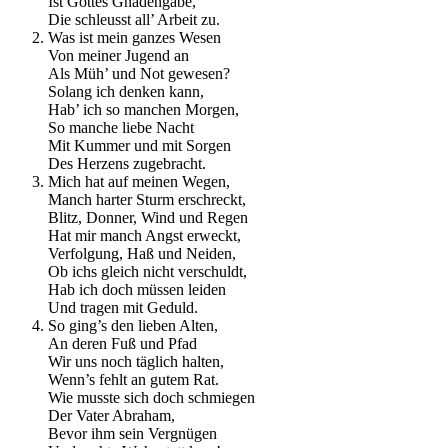
Ist Gottes Gnadengabe,
Die schleusst all’ Arbeit zu.
Was ist mein ganzes Wesen
Von meiner Jugend an
Als Müh’ und Not gewesen?
Solang ich denken kann,
Hab’ ich so manchen Morgen,
So manche liebe Nacht
Mit Kummer und mit Sorgen
Des Herzens zugebracht.
Mich hat auf meinen Wegen,
Manch harter Sturm erschreckt,
Blitz, Donner, Wind und Regen
Hat mir manch Angst erweckt,
Verfolgung, Haß und Neiden,
Ob ichs gleich nicht verschuldt,
Hab ich doch müssen leiden
Und tragen mit Geduld.
So ging’s den lieben Alten,
An deren Fuß und Pfad
Wir uns noch täglich halten,
Wenn’s fehlt an gutem Rat.
Wie musste sich doch schmiegen
Der Vater Abraham,
Bevor ihm sein Vergnügen