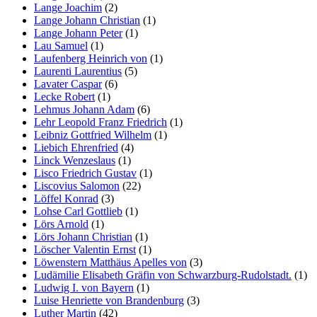
Lange Joachim
(2)
Lange Johann Christian
(1)
Lange Johann Peter
(1)
Lau Samuel
(1)
Laufenberg Heinrich von
(1)
Laurenti Laurentius
(5)
Lavater Caspar
(6)
Lecke Robert
(1)
Lehmus Johann Adam
(6)
Lehr Leopold Franz Friedrich
(1)
Leibniz Gottfried Wilhelm
(1)
Liebich Ehrenfried
(4)
Linck Wenzeslaus
(1)
Lisco Friedrich Gustav
(1)
Liscovius Salomon
(22)
Löffel Konrad
(3)
Lohse Carl Gottlieb
(1)
Lörs Arnold
(1)
Lörs Johann Christian
(1)
Löscher Valentin Ernst
(1)
Löwenstern Matthäus Apelles von
(3)
Ludämilie Elisabeth Gräfin von Schwarzburg-Rudolstadt.
(1)
Ludwig I. von Bayern
(1)
Luise Henriette von Brandenburg
(3)
Luther Martin
(42)