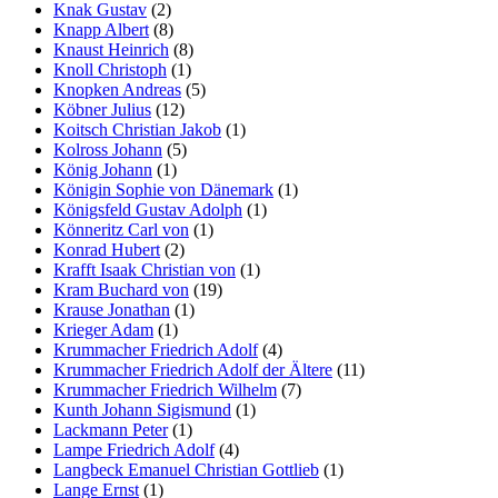
Knak Gustav
(2)
Knapp Albert
(8)
Knaust Heinrich
(8)
Knoll Christoph
(1)
Knopken Andreas
(5)
Köbner Julius
(12)
Koitsch Christian Jakob
(1)
Kolross Johann
(5)
König Johann
(1)
Königin Sophie von Dänemark
(1)
Königsfeld Gustav Adolph
(1)
Könneritz Carl von
(1)
Konrad Hubert
(2)
Krafft Isaak Christian von
(1)
Kram Buchard von
(19)
Krause Jonathan
(1)
Krieger Adam
(1)
Krummacher Friedrich Adolf
(4)
Krummacher Friedrich Adolf der Ältere
(11)
Krummacher Friedrich Wilhelm
(7)
Kunth Johann Sigismund
(1)
Lackmann Peter
(1)
Lampe Friedrich Adolf
(4)
Langbeck Emanuel Christian Gottlieb
(1)
Lange Ernst
(1)