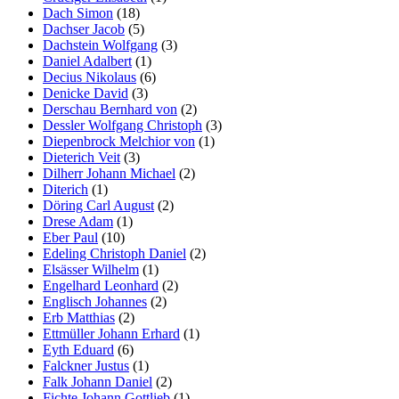
Dach Simon
(18)
Dachser Jacob
(5)
Dachstein Wolfgang
(3)
Daniel Adalbert
(1)
Decius Nikolaus
(6)
Denicke David
(3)
Derschau Bernhard von
(2)
Dessler Wolfgang Christoph
(3)
Diepenbrock Melchior von
(1)
Dieterich Veit
(3)
Dilherr Johann Michael
(2)
Diterich
(1)
Döring Carl August
(2)
Drese Adam
(1)
Eber Paul
(10)
Edeling Christoph Daniel
(2)
Elsässer Wilhelm
(1)
Engelhard Leonhard
(2)
Englisch Johannes
(2)
Erb Matthias
(2)
Ettmüller Johann Erhard
(1)
Eyth Eduard
(6)
Falckner Justus
(1)
Falk Johann Daniel
(2)
Fichte Johann Gottlieb
(1)