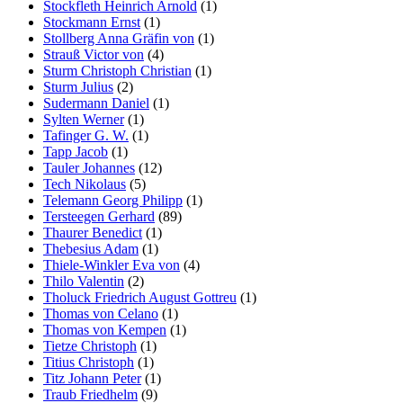
Stockfleth Heinrich Arnold
(1)
Stockmann Ernst
(1)
Stollberg Anna Gräfin von
(1)
Strauß Victor von
(4)
Sturm Christoph Christian
(1)
Sturm Julius
(2)
Sudermann Daniel
(1)
Sylten Werner
(1)
Tafinger G. W.
(1)
Tapp Jacob
(1)
Tauler Johannes
(12)
Tech Nikolaus
(5)
Telemann Georg Philipp
(1)
Tersteegen Gerhard
(89)
Thaurer Benedict
(1)
Thebesius Adam
(1)
Thiele-Winkler Eva von
(4)
Thilo Valentin
(2)
Tholuck Friedrich August Gottreu
(1)
Thomas von Celano
(1)
Thomas von Kempen
(1)
Tietze Christoph
(1)
Titius Christoph
(1)
Titz Johann Peter
(1)
Traub Friedhelm
(9)