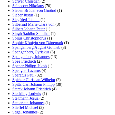
Scriver Christian
(2)
Selneccer Nikolaus
(70)
Sieben Brüder von Gmünd
(1)
Sieber Justus
(1)
Siegfried Johann
(1)
Silberrad Marie Clara von
(3)
Silbert Johann Peter
(1)
Singh Saddhu Sundhar
(1)
Solius Christophorus
(1)
Sophie Königin von Dänemark
(1)
Spangenberg August Gottlieb
(3)
Spangenberg Cyriakus
(5)
Spangenberg Johannes
(13)
Spee Friedrich
(2)
Spener Philipp Jakob
(1)
Spengler Lazarus
(4)
Speratus Paul
(32)
Spieker Christian Wilhelm
(2)
Spitta Carl Johann Philipp
(39)
Starck Johann Friedrich
(4)
Steckling Ludwig
(1)
Stegmann Josua
(2)
Steuerlein Johannes
(1)
Stieffel Michael
(2)
Stigel Johannes
(2)