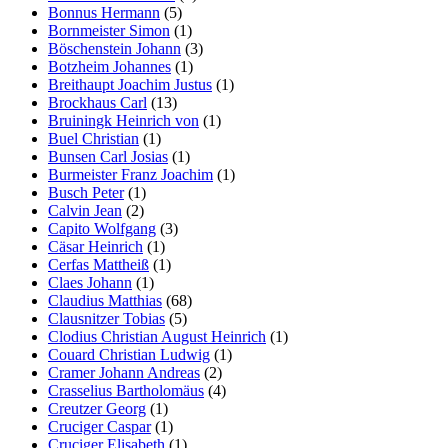
Bonnus Hermann
(5)
Bornmeister Simon
(1)
Böschenstein Johann
(3)
Botzheim Johannes
(1)
Breithaupt Joachim Justus
(1)
Brockhaus Carl
(13)
Bruiningk Heinrich von
(1)
Buel Christian
(1)
Bunsen Carl Josias
(1)
Burmeister Franz Joachim
(1)
Busch Peter
(1)
Calvin Jean
(2)
Capito Wolfgang
(3)
Cäsar Heinrich
(1)
Cerfas Mattheiß
(1)
Claes Johann
(1)
Claudius Matthias
(68)
Clausnitzer Tobias
(5)
Clodius Christian August Heinrich
(1)
Couard Christian Ludwig
(1)
Cramer Johann Andreas
(2)
Crasselius Bartholomäus
(4)
Creutzer Georg
(1)
Cruciger Caspar
(1)
Cruciger Elisabeth
(1)