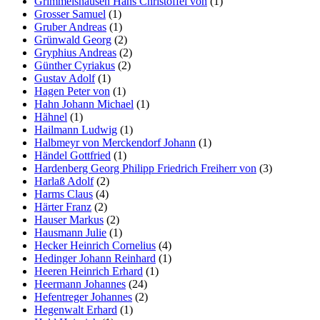
Grimmelshausen Hans Christoffel von
(1)
Grosser Samuel
(1)
Gruber Andreas
(1)
Grünwald Georg
(2)
Gryphius Andreas
(2)
Günther Cyriakus
(2)
Gustav Adolf
(1)
Hagen Peter von
(1)
Hahn Johann Michael
(1)
Hähnel
(1)
Hailmann Ludwig
(1)
Halbmeyr von Merckendorf Johann
(1)
Händel Gottfried
(1)
Hardenberg Georg Philipp Friedrich Freiherr von
(3)
Harlaß Adolf
(2)
Harms Claus
(4)
Härter Franz
(2)
Hauser Markus
(2)
Hausmann Julie
(1)
Hecker Heinrich Cornelius
(4)
Hedinger Johann Reinhard
(1)
Heeren Heinrich Erhard
(1)
Heermann Johannes
(24)
Hefentreger Johannes
(2)
Hegenwalt Erhard
(1)