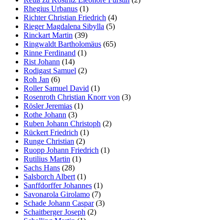
Rhegius Urbanus
(1)
Richter Christian Friedrich
(4)
Rieger Magdalena Sibylla
(5)
Rinckart Martin
(39)
Ringwaldt Bartholomäus
(65)
Rinne Ferdinand
(1)
Rist Johann
(14)
Rodigast Samuel
(2)
Roh Jan
(6)
Roller Samuel David
(1)
Rosenroth Christian Knorr von
(3)
Rösler Jeremias
(1)
Rothe Johann
(3)
Ruben Johann Christoph
(2)
Rückert Friedrich
(1)
Runge Christian
(2)
Ruopp Johann Friedrich
(1)
Rutilius Martin
(1)
Sachs Hans
(28)
Salsborch Albert
(1)
Sanffdorffer Johannes
(1)
Savonarola Girolamo
(7)
Schade Johann Caspar
(3)
Schaitberger Joseph
(2)