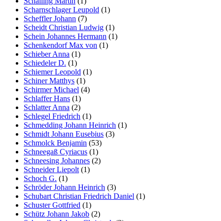
Schalling Martin
(1)
Scharnschlager Leupold
(1)
Scheffler Johann
(7)
Scheidt Christian Ludwig
(1)
Schein Johannes Hermann
(1)
Schenkendorf Max von
(1)
Schieber Anna
(1)
Schiedeler D.
(1)
Schiemer Leopold
(1)
Schiner Matthys
(1)
Schirmer Michael
(4)
Schlaffer Hans
(1)
Schlatter Anna
(2)
Schlegel Friedrich
(1)
Schmedding Johann Heinrich
(1)
Schmidt Johann Eusebius
(3)
Schmolck Benjamin
(53)
Schneegaß Cyriacus
(1)
Schneesing Johannes
(2)
Schneider Liepolt
(1)
Schoch G.
(1)
Schröder Johann Heinrich
(3)
Schubart Christian Friedrich Daniel
(1)
Schuster Gottfried
(1)
Schütz Johann Jakob
(2)