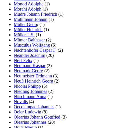
Monod Adolphe
(1)
Morahi Adolph
(1)
Mudre Johann Friedrich
(1)
Mühlmann Johann
(1)
Müller Georg
(1)
Müller Heinrich
(1)
Müller J. S.
(1)
Münter Balthasar
(2)
Musculus Wolfgang
(6)
Nachtenhöfer Caspar F.
(2)
Neander Joachim
(20)
Neff Felix
(1)
Neumann Kaspar
(2)
Neumark Georg
(2)
Neumeister Erdmann
(3)
Neuß Heinrich Georg
(2)
Nicolai Philipp
(5)
Niedling Johannes
(2)
Nitschmann Anna
(1)
Novalis
(4)
Oecolampad Johannes
(1)
Oeler Ludewig
(8)
Olearius Johann Gottfried
(3)
Olearius Johannes
(20)
Opitz Martin
(1)