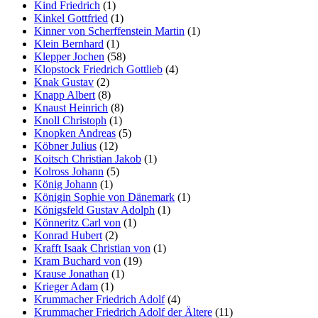
Kind Friedrich
(1)
Kinkel Gottfried
(1)
Kinner von Scherffenstein Martin
(1)
Klein Bernhard
(1)
Klepper Jochen
(58)
Klopstock Friedrich Gottlieb
(4)
Knak Gustav
(2)
Knapp Albert
(8)
Knaust Heinrich
(8)
Knoll Christoph
(1)
Knopken Andreas
(5)
Köbner Julius
(12)
Koitsch Christian Jakob
(1)
Kolross Johann
(5)
König Johann
(1)
Königin Sophie von Dänemark
(1)
Königsfeld Gustav Adolph
(1)
Könneritz Carl von
(1)
Konrad Hubert
(2)
Krafft Isaak Christian von
(1)
Kram Buchard von
(19)
Krause Jonathan
(1)
Krieger Adam
(1)
Krummacher Friedrich Adolf
(4)
Krummacher Friedrich Adolf der Ältere
(11)