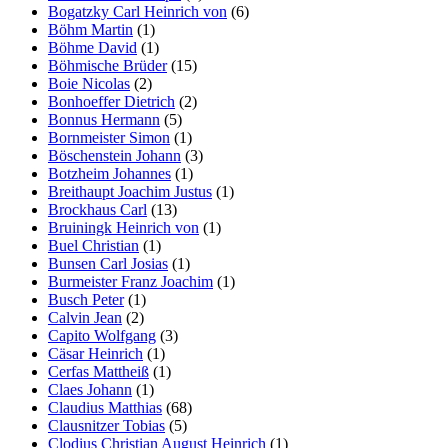
Bogatzky Carl Heinrich von
(6)
Böhm Martin
(1)
Böhme David
(1)
Böhmische Brüder
(15)
Boie Nicolas
(2)
Bonhoeffer Dietrich
(2)
Bonnus Hermann
(5)
Bornmeister Simon
(1)
Böschenstein Johann
(3)
Botzheim Johannes
(1)
Breithaupt Joachim Justus
(1)
Brockhaus Carl
(13)
Bruiningk Heinrich von
(1)
Buel Christian
(1)
Bunsen Carl Josias
(1)
Burmeister Franz Joachim
(1)
Busch Peter
(1)
Calvin Jean
(2)
Capito Wolfgang
(3)
Cäsar Heinrich
(1)
Cerfas Mattheiß
(1)
Claes Johann
(1)
Claudius Matthias
(68)
Clausnitzer Tobias
(5)
Clodius Christian August Heinrich
(1)