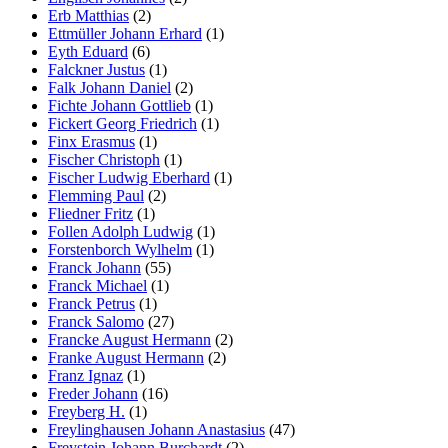
Erb Matthias
(2)
Ettmüller Johann Erhard
(1)
Eyth Eduard
(6)
Falckner Justus
(1)
Falk Johann Daniel
(2)
Fichte Johann Gottlieb
(1)
Fickert Georg Friedrich
(1)
Finx Erasmus
(1)
Fischer Christoph
(1)
Fischer Ludwig Eberhard
(1)
Flemming Paul
(2)
Fliedner Fritz
(1)
Follen Adolph Ludwig
(1)
Forstenborch Wylhelm
(1)
Franck Johann
(55)
Franck Michael
(1)
Franck Petrus
(1)
Franck Salomo
(27)
Francke August Hermann
(2)
Franke August Hermann
(2)
Franz Ignaz
(1)
Freder Johann
(16)
Freyberg H.
(1)
Freylinghausen Johann Anastasius
(47)
Freystein Johann Burchardt
(2)