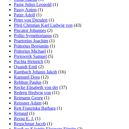
Pasig Julius Leopold
(1)
Passy Anton
(1)
Patze Adolf
(1)
Peter von Dresden
(1)
Pfeil Christian Karl Ludwig von
(43)
Piscator Johannes
(2)
Pollio Symphorianus
(2)
Praetorius Joachim
(1)
Prätorius Benjamin
(1)
Prätorius Michael
(1)
Preiswerk Samuel
(5)
Puchta Heinrich
(3)
Quandt Emil
(2)
Rambach Johann Jakob
(16)
Rappard Dora
(12)
Rebhun Paulus
(3)
Recke Elisabeth von der
(37)
Redern Hedwig von
(11)
Reimann Georg
(1)
Reissner Adam
(4)
Reit Franziska Barbara
(1)
Renaud
(1)
Rerau E. J.
(1)
Reuschmar Jacob
(1)
Reuß zu Köstritz Eleonore Fürstin
(2)