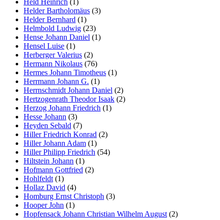
Held Heinrich
(1)
Helder Bartholomäus
(3)
Helder Bernhard
(1)
Helmbold Ludwig
(23)
Hense Johann Daniel
(1)
Hensel Luise
(1)
Herberger Valerius
(2)
Hermann Nikolaus
(76)
Hermes Johann Timotheus
(1)
Herrmann Johann G.
(1)
Herrnschmidt Johann Daniel
(2)
Hertzogenrath Theodor Isaak
(2)
Herzog Johann Friedrich
(1)
Hesse Johann
(3)
Heyden Sebald
(7)
Hiller Friedrich Konrad
(2)
Hiller Johann Adam
(1)
Hiller Philipp Friedrich
(54)
Hiltstein Johann
(1)
Hofmann Gottfried
(2)
Hohlfeldt
(1)
Hollaz David
(4)
Homburg Ernst Christoph
(3)
Hooper John
(1)
Hopfensack Johann Christian Wilhelm August
(2)