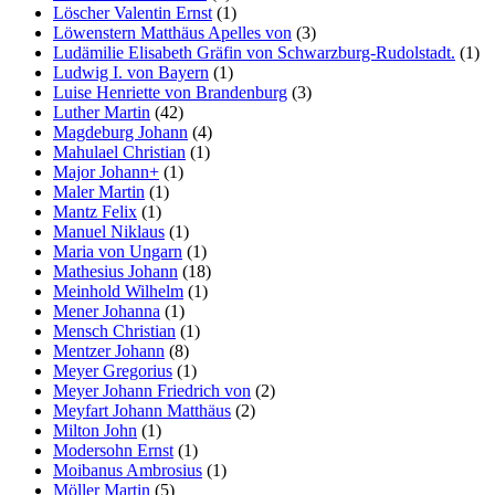
Löscher Valentin Ernst
(1)
Löwenstern Matthäus Apelles von
(3)
Ludämilie Elisabeth Gräfin von Schwarzburg-Rudolstadt.
(1)
Ludwig I. von Bayern
(1)
Luise Henriette von Brandenburg
(3)
Luther Martin
(42)
Magdeburg Johann
(4)
Mahulael Christian
(1)
Major Johann+
(1)
Maler Martin
(1)
Mantz Felix
(1)
Manuel Niklaus
(1)
Maria von Ungarn
(1)
Mathesius Johann
(18)
Meinhold Wilhelm
(1)
Mener Johanna
(1)
Mensch Christian
(1)
Mentzer Johann
(8)
Meyer Gregorius
(1)
Meyer Johann Friedrich von
(2)
Meyfart Johann Matthäus
(2)
Milton John
(1)
Modersohn Ernst
(1)
Moibanus Ambrosius
(1)
Möller Martin
(5)