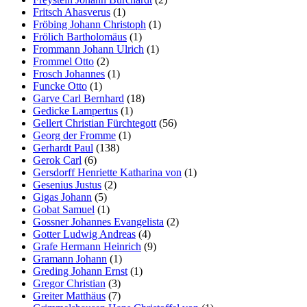
Fritsch Ahasverus
(1)
Fröbing Johann Christoph
(1)
Frölich Bartholomäus
(1)
Frommann Johann Ulrich
(1)
Frommel Otto
(2)
Frosch Johannes
(1)
Funcke Otto
(1)
Garve Carl Bernhard
(18)
Gedicke Lampertus
(1)
Gellert Christian Fürchtegott
(56)
Georg der Fromme
(1)
Gerhardt Paul
(138)
Gerok Carl
(6)
Gersdorff Henriette Katharina von
(1)
Gesenius Justus
(2)
Gigas Johann
(5)
Gobat Samuel
(1)
Gossner Johannes Evangelista
(2)
Gotter Ludwig Andreas
(4)
Grafe Hermann Heinrich
(9)
Gramann Johann
(1)
Greding Johann Ernst
(1)
Gregor Christian
(3)
Greiter Matthäus
(7)