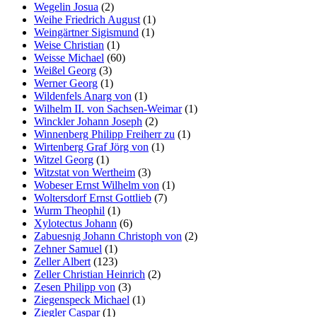
Wegelin Josua
(2)
Weihe Friedrich August
(1)
Weingärtner Sigismund
(1)
Weise Christian
(1)
Weisse Michael
(60)
Weißel Georg
(3)
Werner Georg
(1)
Wildenfels Anarg von
(1)
Wilhelm II. von Sachsen-Weimar
(1)
Winckler Johann Joseph
(2)
Winnenberg Philipp Freiherr zu
(1)
Wirtenberg Graf Jörg von
(1)
Witzel Georg
(1)
Witzstat von Wertheim
(3)
Wobeser Ernst Wilhelm von
(1)
Woltersdorf Ernst Gottlieb
(7)
Wurm Theophil
(1)
Xylotectus Johann
(6)
Zabuesnig Johann Christoph von
(2)
Zehner Samuel
(1)
Zeller Albert
(123)
Zeller Christian Heinrich
(2)
Zesen Philipp von
(3)
Ziegenspeck Michael
(1)
Ziegler Caspar
(1)