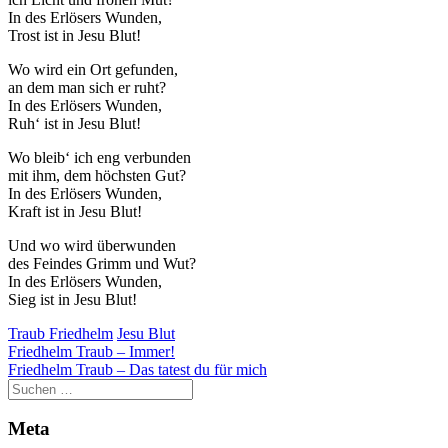
In des Erlösers Wunden,
Trost ist in Jesu Blut!
Wo wird ein Ort gefunden,
an dem man sich er ruht?
In des Erlösers Wunden,
Ruh‘ ist in Jesu Blut!
Wo bleib‘ ich eng verbunden
mit ihm, dem höchsten Gut?
In des Erlösers Wunden,
Kraft ist in Jesu Blut!
Und wo wird überwunden
des Feindes Grimm und Wut?
In des Erlösers Wunden,
Sieg ist in Jesu Blut!
Traub Friedhelm
Jesu Blut
Beitragsnavigation
Friedhelm Traub – Immer!
Friedhelm Traub – Das tatest du für mich
Meta