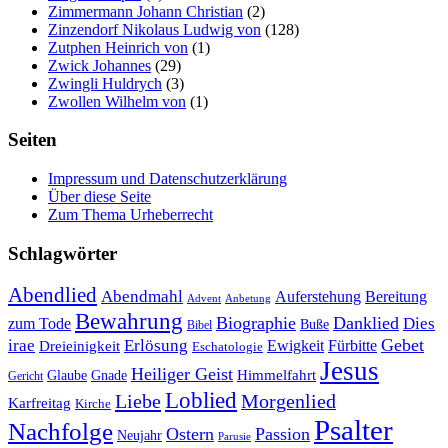
Zimmermann Johann Christian
(2)
Zinzendorf Nikolaus Ludwig von
(128)
Zutphen Heinrich von
(1)
Zwick Johannes
(29)
Zwingli Huldrych
(3)
Zwollen Wilhelm von
(1)
Seiten
Impressum und Datenschutzerklärung
Über diese Seite
Zum Thema Urheberrecht
Schlagwörter
Abendlied
Abendmahl
Bereitung
Auferstehung
Advent
Anbetung
Bewahrung
Biographie
Danklied
zum Tode
Dies
Buße
Bibel
Gebet
irae
Erlösung
Ewigkeit
Fürbitte
Dreieinigkeit
Eschatologie
Jesus
Heiliger Geist
Himmelfahrt
Glaube
Gnade
Gericht
Loblied
Liebe
Morgenlied
Karfreitag
Kirche
Psalter
Nachfolge
Ostern
Passion
Neujahr
Parusie