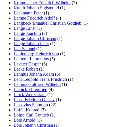
Krummacher Friedrich Wilhelm
(7)
Kunth Johann Sigismund
(1)
Lackmann Peter
(1)
Lampe Friedrich Adolf
(4)
Langbeck Emanuel Christian Gottlieb
(1)
Lange Ernst
(1)
Lange Joachim
(2)
Lange Johann Christian
(1)
Lange Johann Peter
(1)
Lau Samuel
(1)
Laufenberg Heinrich von
(1)
Laurenti Laurentius
(5)
Lavater Caspar
(6)
Lecke Robert
(1)
Lehmus Johann Adam
(6)
Lehr Leopold Franz Friedrich
(1)
Leibniz Gottfried Wilhelm
(1)
Liebich Ehrenfried
(4)
Linck Wenzeslaus
(1)
Lisco Friedrich Gustav
(1)
Liscovius Salomon
(22)
Löffel Konrad
(3)
Lohse Carl Gottlieb
(1)
Lörs Arnold
(1)
Lörs Johann Christian
(1)