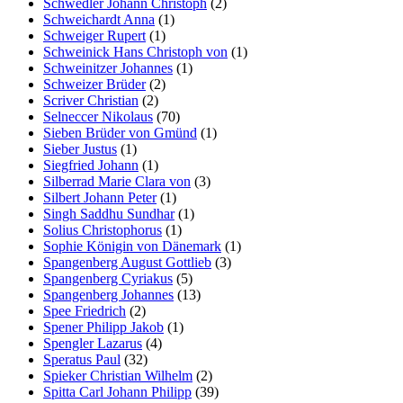
Schwedler Johann Christoph
(2)
Schweichardt Anna
(1)
Schweiger Rupert
(1)
Schweinick Hans Christoph von
(1)
Schweinitzer Johannes
(1)
Schweizer Brüder
(2)
Scriver Christian
(2)
Selneccer Nikolaus
(70)
Sieben Brüder von Gmünd
(1)
Sieber Justus
(1)
Siegfried Johann
(1)
Silberrad Marie Clara von
(3)
Silbert Johann Peter
(1)
Singh Saddhu Sundhar
(1)
Solius Christophorus
(1)
Sophie Königin von Dänemark
(1)
Spangenberg August Gottlieb
(3)
Spangenberg Cyriakus
(5)
Spangenberg Johannes
(13)
Spee Friedrich
(2)
Spener Philipp Jakob
(1)
Spengler Lazarus
(4)
Speratus Paul
(32)
Spieker Christian Wilhelm
(2)
Spitta Carl Johann Philipp
(39)