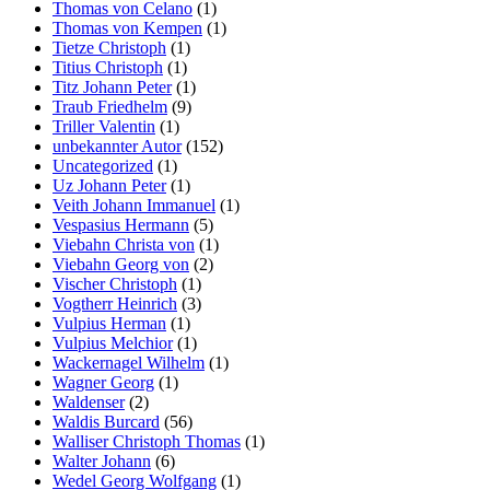
Thomas von Celano
(1)
Thomas von Kempen
(1)
Tietze Christoph
(1)
Titius Christoph
(1)
Titz Johann Peter
(1)
Traub Friedhelm
(9)
Triller Valentin
(1)
unbekannter Autor
(152)
Uncategorized
(1)
Uz Johann Peter
(1)
Veith Johann Immanuel
(1)
Vespasius Hermann
(5)
Viebahn Christa von
(1)
Viebahn Georg von
(2)
Vischer Christoph
(1)
Vogtherr Heinrich
(3)
Vulpius Herman
(1)
Vulpius Melchior
(1)
Wackernagel Wilhelm
(1)
Wagner Georg
(1)
Waldenser
(2)
Waldis Burcard
(56)
Walliser Christoph Thomas
(1)
Walter Johann
(6)
Wedel Georg Wolfgang
(1)