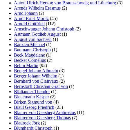
Anton Ulrich Herzog von Braunschweig und Lüneburg
(3)
Arends Wilhelm Erasmus
(2)
Arnd Johann
(2)
Arndt Ernst Moritz
(45)
Arnold Gottfried
(112)
Arnschwanger Johann Christoph
(2)
Astmann Gottlieb August
(1)
August von Sachsen
(1)
Bapzien Michael
(1)
Baumann Christoph
(1)
Beck Magdalene
(1)
Becker Cornelius
(2)
Behm Martin
(92)
Bengel Johann Albrecht
(3)
Berger Johann Wilhelm
(1)
Bernhard von Clairvaux
(2)
Bernstorff Christian Graf von
(1)
Bibliander Theodor
(1)
Bienemann Kaspar
(2)
Birken Sigmund von
(4)
Blaul Georg Friedrich
(23)
Blaurer von Giersberg Ambrosius
(11)
Blaurer von Giersberg Thomas
(7)
Blaurock Jörg
(2)
Blumhardt Christoph
(1)