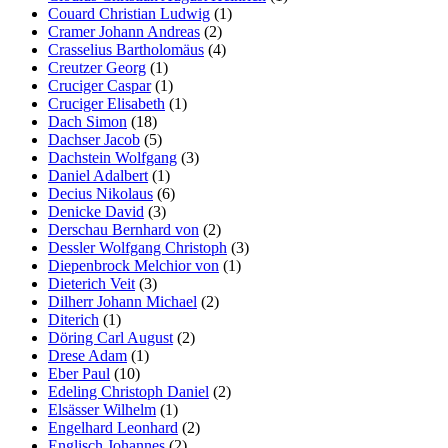
Couard Christian Ludwig
(1)
Cramer Johann Andreas
(2)
Crasselius Bartholomäus
(4)
Creutzer Georg
(1)
Cruciger Caspar
(1)
Cruciger Elisabeth
(1)
Dach Simon
(18)
Dachser Jacob
(5)
Dachstein Wolfgang
(3)
Daniel Adalbert
(1)
Decius Nikolaus
(6)
Denicke David
(3)
Derschau Bernhard von
(2)
Dessler Wolfgang Christoph
(3)
Diepenbrock Melchior von
(1)
Dieterich Veit
(3)
Dilherr Johann Michael
(2)
Diterich
(1)
Döring Carl August
(2)
Drese Adam
(1)
Eber Paul
(10)
Edeling Christoph Daniel
(2)
Elsässer Wilhelm
(1)
Engelhard Leonhard
(2)
Englisch Johannes
(2)