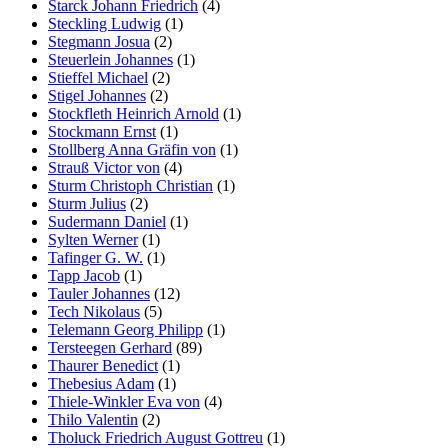
Starck Johann Friedrich
(4)
Steckling Ludwig
(1)
Stegmann Josua
(2)
Steuerlein Johannes
(1)
Stieffel Michael
(2)
Stigel Johannes
(2)
Stockfleth Heinrich Arnold
(1)
Stockmann Ernst
(1)
Stollberg Anna Gräfin von
(1)
Strauß Victor von
(4)
Sturm Christoph Christian
(1)
Sturm Julius
(2)
Sudermann Daniel
(1)
Sylten Werner
(1)
Tafinger G. W.
(1)
Tapp Jacob
(1)
Tauler Johannes
(12)
Tech Nikolaus
(5)
Telemann Georg Philipp
(1)
Tersteegen Gerhard
(89)
Thaurer Benedict
(1)
Thebesius Adam
(1)
Thiele-Winkler Eva von
(4)
Thilo Valentin
(2)
Tholuck Friedrich August Gottreu
(1)