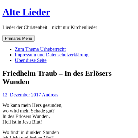
Zum
Alte Lieder
Inhalt
springen
Lieder der Christenheit – nicht nur Kirchenlieder
Primäres Menü
Zum Thema Urheberrecht
Impressum und Datenschutzerklärung
Über diese Seite
Friedhelm Traub – In des Erlösers
Wunden
12. Dezember 2017
Andreas
Wo kann mein Herz gesunden,
wo wird mein Schade gut?
In des Erlösers Wunden,
Heil ist in Jesu Blut!
Wo find‘ in dunklen Stunden
ich Licht und frohen Mut?