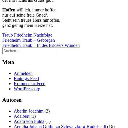
der mir nichts als Gutes gibt.
Hoffen
will ich, immer hoffen
nur auf seine freie Gnad‘.
Steht sein treues Herz mir offen,
ganz genug mein Herze hat.
Traub Friedhelm
Nachfolge
Beitragsnavigation
Friedhelm Traub – Geborgen
Friedhelm Traub – In des Erlösers Wunden
Meta
Anmelden
Eintrags-Feed
Kommentar-Feed
WordPress.org
Autoren
Aberlin Joachim
(3)
Adalbert
(1)
Adam von Fulda
(1)
Aemilia Juliana Gräfin zu Schwarzburg-Rudolstadt
(16)