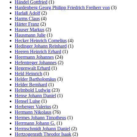
Händel Gottfried
(1)
Hardenberg Georg Philipp Friedrich Freiherr von
(3)
Harlaß Adolf
(2)
Harms Claus
(4)
Härter Franz
(2)
Hauser Markus
(2)
Hausmann Julie
(1)
Hecker Heinrich Cornelius
(4)
Hedinger Johann Reinhard
(1)
Heeren Heinrich Erhard
(1)
Heermann Johannes
(24)
Hefentreger Johannes
(2)
Hegenwalt Erhard
(1)
Held Heinrich
(1)
Helder Bartholomäus
(3)
Helder Bernhard
(1)
Helmbold Ludwig
(23)
Hense Johann Daniel
(1)
Hensel Luise
(1)
Herberger Valerius
(2)
Hermann Nikolaus
(76)
Hermes Johann Timotheus
(1)
Herrmann Johann G.
(1)
Herrnschmidt Johann Daniel
(2)
Hertzogenrath Theodor Isaak
(2)