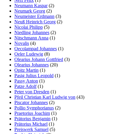
Neff Felix
(1)
Neumann Kaspar
(2)
Neumark Georg
(2)
Neumeister Erdmann
(3)
Neuß Heinrich Georg
(2)
Nicolai Philipp
(5)
Niedling Johannes
(2)
Nitschmann Anna
(1)
Novalis
(4)
Oecolampad Johannes
(1)
Oeler Ludewig
(8)
Olearius Johann Gottfried
(3)
Olearius Johannes
(20)
Opitz Martin
(1)
Pasig Julius Leopold
(1)
Passy Anton
(1)
Patze Adolf
(1)
Peter von Dresden
(1)
Pfeil Christian Karl Ludwig von
(43)
Piscator Johannes
(2)
Pollio Symphorianus
(2)
Praetorius Joachim
(1)
Prätorius Benjamin
(1)
Prätorius Michael
(1)
Preiswerk Samuel
(5)