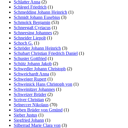
Schlatter Anna
(2)
Schlegel Friedrich
(1)
Schmedding Johann Heinrich
(1)
Schmidt Johann Eusebius
(3)
Schmolck Benjamin
(53)
Schneegaß Cyriacus
(1)
Schneesing Johannes
(2)
Schneider Liepolt
(1)
Schoch G.
(1)
Schröder Johann Heinrich
(3)
Schubart Christian Friedrich Daniel
(1)
Schuster Gottfried
(1)
Schütz Johann Jakob
(2)
Schwedler Johann Christoph
(2)
Schweichardt Anna
(1)
Schweiger Rupert
(1)
Schweinick Hans Christoph von
(1)
Schweinitzer Johannes
(1)
Schweizer Brüder
(2)
Scriver Christian
(2)
Selneccer Nikolaus
(70)
Sieben Brüder von Gmünd
(1)
Sieber Justus
(1)
Siegfried Johann
(1)
Silberrad Marie Clara von
(3)