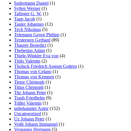
Sudermann Daniel
(1)
Sylten Werner
(1)
Tafinger G. W.
(1)
Tapp Jacob
(1)
Tauler Johannes
(12)
Tech Nikolaus
(5)
Telemann Georg Philipp
(1)
Tersteegen Gerhard
(89)
Thaurer Benedict
(1)
Thebesius Adam
(1)
Thiele-Winkler Eva von
(4)
Thilo Valentin
(2)
Tholuck Friedrich August Gottreu
(1)
Thomas von Celano
(1)
Thomas von Kempen
(1)
Tietze Christoph
(1)
Titius Christoph
(1)
Titz Johann Peter
(1)
Traub Friedhelm
(9)
Triller Valentin
(1)
unbekannter Autor
(152)
Uncategorized
(1)
Uz Johann Peter
(1)
Veith Johann Immanuel
(1)
Vespasius Hermann
(5)