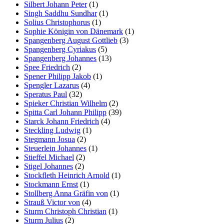
Silbert Johann Peter
(1)
Singh Saddhu Sundhar
(1)
Solius Christophorus
(1)
Sophie Königin von Dänemark
(1)
Spangenberg August Gottlieb
(3)
Spangenberg Cyriakus
(5)
Spangenberg Johannes
(13)
Spee Friedrich
(2)
Spener Philipp Jakob
(1)
Spengler Lazarus
(4)
Speratus Paul
(32)
Spieker Christian Wilhelm
(2)
Spitta Carl Johann Philipp
(39)
Starck Johann Friedrich
(4)
Steckling Ludwig
(1)
Stegmann Josua
(2)
Steuerlein Johannes
(1)
Stieffel Michael
(2)
Stigel Johannes
(2)
Stockfleth Heinrich Arnold
(1)
Stockmann Ernst
(1)
Stollberg Anna Gräfin von
(1)
Strauß Victor von
(4)
Sturm Christoph Christian
(1)
Sturm Julius
(2)