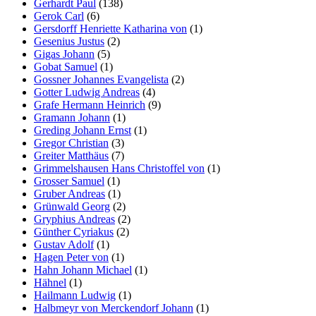
Gerhardt Paul
(138)
Gerok Carl
(6)
Gersdorff Henriette Katharina von
(1)
Gesenius Justus
(2)
Gigas Johann
(5)
Gobat Samuel
(1)
Gossner Johannes Evangelista
(2)
Gotter Ludwig Andreas
(4)
Grafe Hermann Heinrich
(9)
Gramann Johann
(1)
Greding Johann Ernst
(1)
Gregor Christian
(3)
Greiter Matthäus
(7)
Grimmelshausen Hans Christoffel von
(1)
Grosser Samuel
(1)
Gruber Andreas
(1)
Grünwald Georg
(2)
Gryphius Andreas
(2)
Günther Cyriakus
(2)
Gustav Adolf
(1)
Hagen Peter von
(1)
Hahn Johann Michael
(1)
Hähnel
(1)
Hailmann Ludwig
(1)
Halbmeyr von Merckendorf Johann
(1)