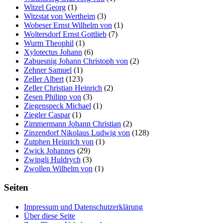
Witzel Georg
(1)
Witzstat von Wertheim
(3)
Wobeser Ernst Wilhelm von
(1)
Woltersdorf Ernst Gottlieb
(7)
Wurm Theophil
(1)
Xylotectus Johann
(6)
Zabuesnig Johann Christoph von
(2)
Zehner Samuel
(1)
Zeller Albert
(123)
Zeller Christian Heinrich
(2)
Zesen Philipp von
(3)
Ziegenspeck Michael
(1)
Ziegler Caspar
(1)
Zimmermann Johann Christian
(2)
Zinzendorf Nikolaus Ludwig von
(128)
Zutphen Heinrich von
(1)
Zwick Johannes
(29)
Zwingli Huldrych
(3)
Zwollen Wilhelm von
(1)
Seiten
Impressum und Datenschutzerklärung
Über diese Seite