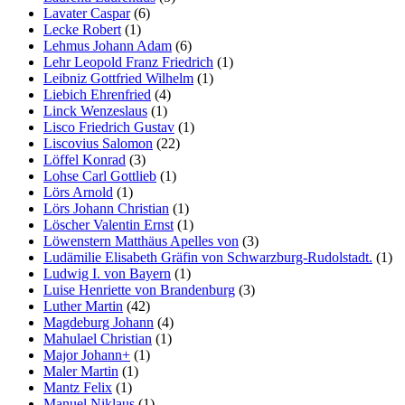
Lavater Caspar
(6)
Lecke Robert
(1)
Lehmus Johann Adam
(6)
Lehr Leopold Franz Friedrich
(1)
Leibniz Gottfried Wilhelm
(1)
Liebich Ehrenfried
(4)
Linck Wenzeslaus
(1)
Lisco Friedrich Gustav
(1)
Liscovius Salomon
(22)
Löffel Konrad
(3)
Lohse Carl Gottlieb
(1)
Lörs Arnold
(1)
Lörs Johann Christian
(1)
Löscher Valentin Ernst
(1)
Löwenstern Matthäus Apelles von
(3)
Ludämilie Elisabeth Gräfin von Schwarzburg-Rudolstadt.
(1)
Ludwig I. von Bayern
(1)
Luise Henriette von Brandenburg
(3)
Luther Martin
(42)
Magdeburg Johann
(4)
Mahulael Christian
(1)
Major Johann+
(1)
Maler Martin
(1)
Mantz Felix
(1)
Manuel Niklaus
(1)