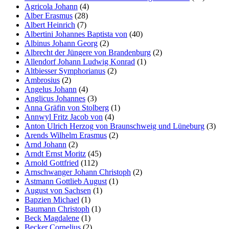
Agricola Johann
(4)
Alber Erasmus
(28)
Albert Heinrich
(7)
Albertini Johannes Baptista von
(40)
Albinus Johann Georg
(2)
Albrecht der Jüngere von Brandenburg
(2)
Allendorf Johann Ludwig Konrad
(1)
Altbiesser Symphorianus
(2)
Ambrosius
(2)
Angelus Johann
(4)
Anglicus Johannes
(3)
Anna Gräfin von Stolberg
(1)
Annwyl Fritz Jacob von
(4)
Anton Ulrich Herzog von Braunschweig und Lüneburg
(3)
Arends Wilhelm Erasmus
(2)
Arnd Johann
(2)
Arndt Ernst Moritz
(45)
Arnold Gottfried
(112)
Arnschwanger Johann Christoph
(2)
Astmann Gottlieb August
(1)
August von Sachsen
(1)
Bapzien Michael
(1)
Baumann Christoph
(1)
Beck Magdalene
(1)
Becker Cornelius
(2)