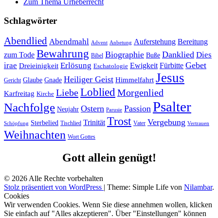
Zum Thema Urheberrecht
Schlagwörter
Abendlied
Abendmahl
Bereitung
Auferstehung
Advent
Anbetung
Bewahrung
Biographie
Danklied
zum Tode
Dies
Buße
Bibel
Gebet
irae
Erlösung
Ewigkeit
Fürbitte
Dreieinigkeit
Eschatologie
Jesus
Heiliger Geist
Himmelfahrt
Glaube
Gnade
Gericht
Loblied
Liebe
Morgenlied
Karfreitag
Kirche
Psalter
Nachfolge
Ostern
Passion
Neujahr
Parusie
Trost
Vergebung
Trinität
Sterbelied
Tischlied
Vater
Vertrauen
Schöpfung
Weihnachten
Wort Gottes
Gott allein genügt!
© 2026 Alle Rechte vorbehalten
Stolz präsentiert von WordPress
|
Theme: Simple Life von
Nilambar
.
Cookies
Wir verwenden Cookies. Wenn Sie diese annehmen wollen, klicken
Sie einfach auf "Alles akzeptieren". Über "Einstellungen" können