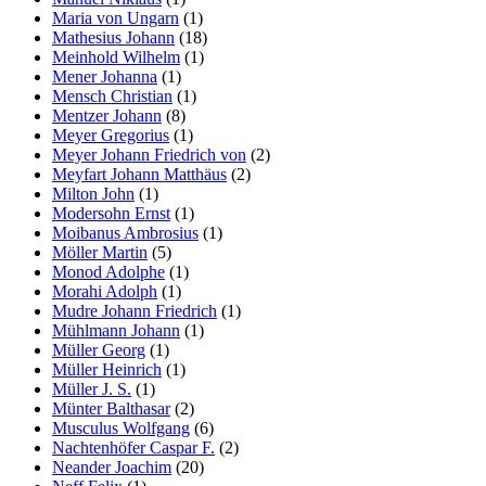
Maria von Ungarn
(1)
Mathesius Johann
(18)
Meinhold Wilhelm
(1)
Mener Johanna
(1)
Mensch Christian
(1)
Mentzer Johann
(8)
Meyer Gregorius
(1)
Meyer Johann Friedrich von
(2)
Meyfart Johann Matthäus
(2)
Milton John
(1)
Modersohn Ernst
(1)
Moibanus Ambrosius
(1)
Möller Martin
(5)
Monod Adolphe
(1)
Morahi Adolph
(1)
Mudre Johann Friedrich
(1)
Mühlmann Johann
(1)
Müller Georg
(1)
Müller Heinrich
(1)
Müller J. S.
(1)
Münter Balthasar
(2)
Musculus Wolfgang
(6)
Nachtenhöfer Caspar F.
(2)
Neander Joachim
(20)