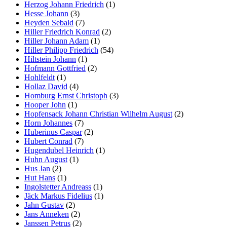
Herzog Johann Friedrich
(1)
Hesse Johann
(3)
Heyden Sebald
(7)
Hiller Friedrich Konrad
(2)
Hiller Johann Adam
(1)
Hiller Philipp Friedrich
(54)
Hiltstein Johann
(1)
Hofmann Gottfried
(2)
Hohlfeldt
(1)
Hollaz David
(4)
Homburg Ernst Christoph
(3)
Hooper John
(1)
Hopfensack Johann Christian Wilhelm August
(2)
Horn Johannes
(7)
Huberinus Caspar
(2)
Hubert Conrad
(7)
Hugendubel Heinrich
(1)
Huhn August
(1)
Hus Jan
(2)
Hut Hans
(1)
Ingolstetter Andreass
(1)
Jäck Markus Fidelius
(1)
Jahn Gustav
(2)
Jans Anneken
(2)
Janssen Petrus
(2)