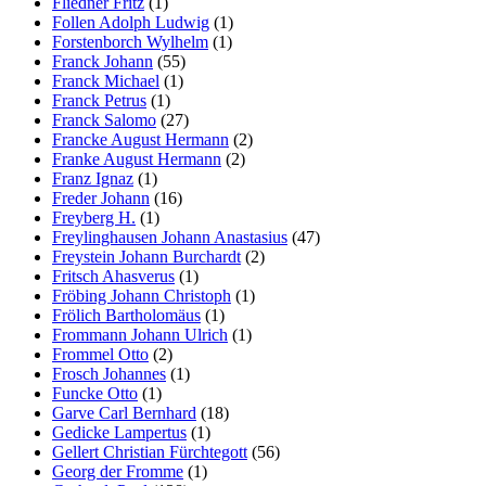
Fliedner Fritz
(1)
Follen Adolph Ludwig
(1)
Forstenborch Wylhelm
(1)
Franck Johann
(55)
Franck Michael
(1)
Franck Petrus
(1)
Franck Salomo
(27)
Francke August Hermann
(2)
Franke August Hermann
(2)
Franz Ignaz
(1)
Freder Johann
(16)
Freyberg H.
(1)
Freylinghausen Johann Anastasius
(47)
Freystein Johann Burchardt
(2)
Fritsch Ahasverus
(1)
Fröbing Johann Christoph
(1)
Frölich Bartholomäus
(1)
Frommann Johann Ulrich
(1)
Frommel Otto
(2)
Frosch Johannes
(1)
Funcke Otto
(1)
Garve Carl Bernhard
(18)
Gedicke Lampertus
(1)
Gellert Christian Fürchtegott
(56)
Georg der Fromme
(1)