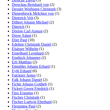
Denicke David
(3)
Derschau Bernhard von
(2)
Dessler Wolfgang Christoph
(3)
Diepenbrock Melchior von
(1)
Dieterich Veit
(3)
Dilherr Johann Michael
(2)
Diterich
(1)
Döring Carl August
(2)
Drese Adam
(1)
Eber Paul
(10)
Edeling Christoph Daniel
(2)
Elsässer Wilhelm
(1)
Engelhard Leonhard
(2)
Englisch Johannes
(2)
Erb Matthias
(2)
Ettmüller Johann Erhard
(1)
Eyth Eduard
(6)
Falckner Justus
(1)
Falk Johann Daniel
(2)
Fichte Johann Gottlieb
(1)
Fickert Georg Friedrich
(1)
Finx Erasmus
(1)
Fischer Christoph
(1)
Fischer Ludwig Eberhard
(1)
Flemming Paul
(2)