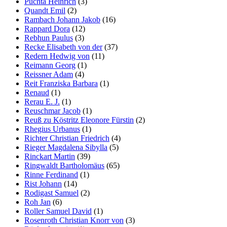
Puchta Heinrich
(3)
Quandt Emil
(2)
Rambach Johann Jakob
(16)
Rappard Dora
(12)
Rebhun Paulus
(3)
Recke Elisabeth von der
(37)
Redern Hedwig von
(11)
Reimann Georg
(1)
Reissner Adam
(4)
Reit Franziska Barbara
(1)
Renaud
(1)
Rerau E. J.
(1)
Reuschmar Jacob
(1)
Reuß zu Köstritz Eleonore Fürstin
(2)
Rhegius Urbanus
(1)
Richter Christian Friedrich
(4)
Rieger Magdalena Sibylla
(5)
Rinckart Martin
(39)
Ringwaldt Bartholomäus
(65)
Rinne Ferdinand
(1)
Rist Johann
(14)
Rodigast Samuel
(2)
Roh Jan
(6)
Roller Samuel David
(1)
Rosenroth Christian Knorr von
(3)