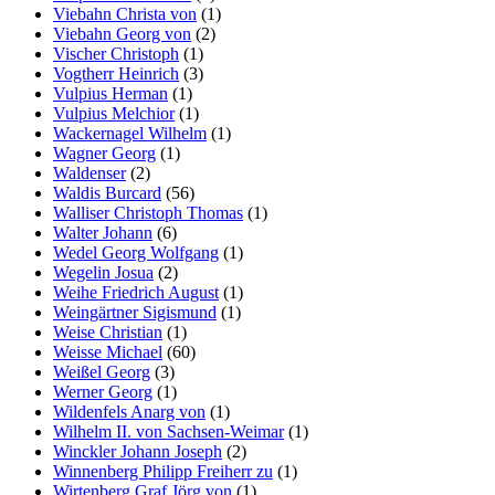
Viebahn Christa von
(1)
Viebahn Georg von
(2)
Vischer Christoph
(1)
Vogtherr Heinrich
(3)
Vulpius Herman
(1)
Vulpius Melchior
(1)
Wackernagel Wilhelm
(1)
Wagner Georg
(1)
Waldenser
(2)
Waldis Burcard
(56)
Walliser Christoph Thomas
(1)
Walter Johann
(6)
Wedel Georg Wolfgang
(1)
Wegelin Josua
(2)
Weihe Friedrich August
(1)
Weingärtner Sigismund
(1)
Weise Christian
(1)
Weisse Michael
(60)
Weißel Georg
(3)
Werner Georg
(1)
Wildenfels Anarg von
(1)
Wilhelm II. von Sachsen-Weimar
(1)
Winckler Johann Joseph
(2)
Winnenberg Philipp Freiherr zu
(1)
Wirtenberg Graf Jörg von
(1)