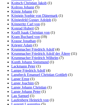
Koitsch Christian Jakob
(1)
Kolross Johann
(5)
König Johann
(1)
Königin Sophie von Dänemark
(1)
Königsfeld Gustav Adolph
(1)
Könneritz Carl von
(1)
Konrad Hubert
(2)
Krafft Isaak Christian von
(1)
Kram Buchard von
(19)
Krause Jonathan
(1)
Krieger Adam
(1)
Krummacher Friedrich Adolf
(4)
Krummacher Friedrich Adolf der Ältere
(11)
Krummacher Friedrich Wilhelm
(7)
Kunth Johann Sigismund
(1)
Lackmann Peter
(1)
Lampe Friedrich Adolf
(4)
Langbeck Emanuel Christian Gottlieb
(1)
Lange Ernst
(1)
Lange Joachim
(2)
Lange Johann Christian
(1)
Lange Johann Peter
(1)
Lau Samuel
(1)
Laufenberg Heinrich von
(1)
Laurenti Laurentius
(5)