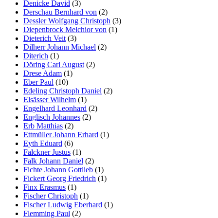
Denicke David
(3)
Derschau Bernhard von
(2)
Dessler Wolfgang Christoph
(3)
Diepenbrock Melchior von
(1)
Dieterich Veit
(3)
Dilherr Johann Michael
(2)
Diterich
(1)
Döring Carl August
(2)
Drese Adam
(1)
Eber Paul
(10)
Edeling Christoph Daniel
(2)
Elsässer Wilhelm
(1)
Engelhard Leonhard
(2)
Englisch Johannes
(2)
Erb Matthias
(2)
Ettmüller Johann Erhard
(1)
Eyth Eduard
(6)
Falckner Justus
(1)
Falk Johann Daniel
(2)
Fichte Johann Gottlieb
(1)
Fickert Georg Friedrich
(1)
Finx Erasmus
(1)
Fischer Christoph
(1)
Fischer Ludwig Eberhard
(1)
Flemming Paul
(2)