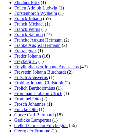
Fliedner Fritz
(1)
Follen Adolph Ludwig
(1)
Forstenborch Wylhelm
(1)
Franck Johann
(55)
Franck Michael
(1)
Franck Petrus
(1)
Franck Salomo
(27)
Francke August Hermann
(2)
Franke August Hermann
(2)
Franz Ignaz
(1)
Freder Johann
(16)
Freyberg H.
(1)
Freylinghausen Johann Anastasius
(47)
Freystein Johann Burchardt
(2)
Fritsch Ahasverus
(1)
Fröbing Johann Christoph
(1)
Frölich Bartholomäus
(1)
Frommann Johann Ulrich
(1)
Frommel Otto
(2)
Frosch Johannes
(1)
Funcke Otto
(1)
Garve Carl Bernhard
(18)
Gedicke Lampertus
(1)
Gellert Christian Fürchtegott
(56)
Georg der Fromme
(1)