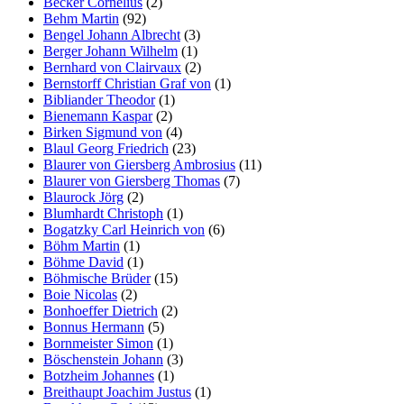
Becker Cornelius
(2)
Behm Martin
(92)
Bengel Johann Albrecht
(3)
Berger Johann Wilhelm
(1)
Bernhard von Clairvaux
(2)
Bernstorff Christian Graf von
(1)
Bibliander Theodor
(1)
Bienemann Kaspar
(2)
Birken Sigmund von
(4)
Blaul Georg Friedrich
(23)
Blaurer von Giersberg Ambrosius
(11)
Blaurer von Giersberg Thomas
(7)
Blaurock Jörg
(2)
Blumhardt Christoph
(1)
Bogatzky Carl Heinrich von
(6)
Böhm Martin
(1)
Böhme David
(1)
Böhmische Brüder
(15)
Boie Nicolas
(2)
Bonhoeffer Dietrich
(2)
Bonnus Hermann
(5)
Bornmeister Simon
(1)
Böschenstein Johann
(3)
Botzheim Johannes
(1)
Breithaupt Joachim Justus
(1)