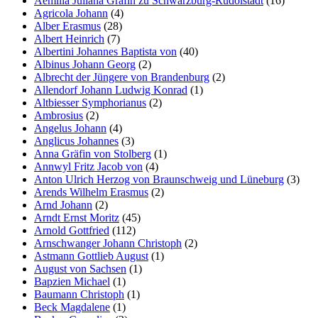
Aemilia Juliana Gräfin zu Schwarzburg-Rudolstadt
(16)
Agricola Johann
(4)
Alber Erasmus
(28)
Albert Heinrich
(7)
Albertini Johannes Baptista von
(40)
Albinus Johann Georg
(2)
Albrecht der Jüngere von Brandenburg
(2)
Allendorf Johann Ludwig Konrad
(1)
Altbiesser Symphorianus
(2)
Ambrosius
(2)
Angelus Johann
(4)
Anglicus Johannes
(3)
Anna Gräfin von Stolberg
(1)
Annwyl Fritz Jacob von
(4)
Anton Ulrich Herzog von Braunschweig und Lüneburg
(3)
Arends Wilhelm Erasmus
(2)
Arnd Johann
(2)
Arndt Ernst Moritz
(45)
Arnold Gottfried
(112)
Arnschwanger Johann Christoph
(2)
Astmann Gottlieb August
(1)
August von Sachsen
(1)
Bapzien Michael
(1)
Baumann Christoph
(1)
Beck Magdalene
(1)