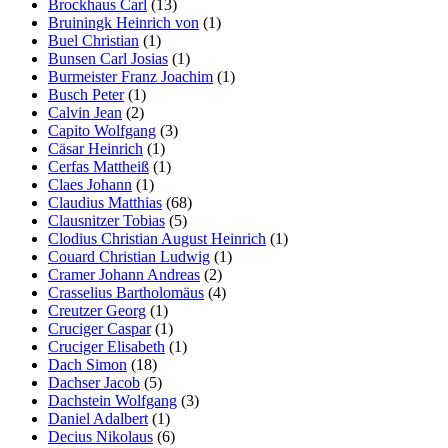
Brockhaus Carl
(13)
Bruiningk Heinrich von
(1)
Buel Christian
(1)
Bunsen Carl Josias
(1)
Burmeister Franz Joachim
(1)
Busch Peter
(1)
Calvin Jean
(2)
Capito Wolfgang
(3)
Cäsar Heinrich
(1)
Cerfas Mattheiß
(1)
Claes Johann
(1)
Claudius Matthias
(68)
Clausnitzer Tobias
(5)
Clodius Christian August Heinrich
(1)
Couard Christian Ludwig
(1)
Cramer Johann Andreas
(2)
Crasselius Bartholomäus
(4)
Creutzer Georg
(1)
Cruciger Caspar
(1)
Cruciger Elisabeth
(1)
Dach Simon
(18)
Dachser Jacob
(5)
Dachstein Wolfgang
(3)
Daniel Adalbert
(1)
Decius Nikolaus
(6)