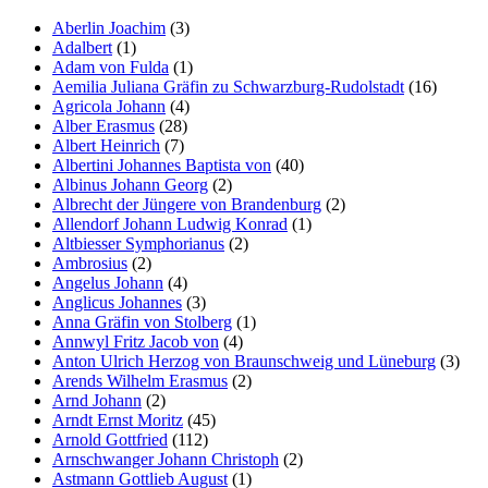
Aberlin Joachim
(3)
Adalbert
(1)
Adam von Fulda
(1)
Aemilia Juliana Gräfin zu Schwarzburg-Rudolstadt
(16)
Agricola Johann
(4)
Alber Erasmus
(28)
Albert Heinrich
(7)
Albertini Johannes Baptista von
(40)
Albinus Johann Georg
(2)
Albrecht der Jüngere von Brandenburg
(2)
Allendorf Johann Ludwig Konrad
(1)
Altbiesser Symphorianus
(2)
Ambrosius
(2)
Angelus Johann
(4)
Anglicus Johannes
(3)
Anna Gräfin von Stolberg
(1)
Annwyl Fritz Jacob von
(4)
Anton Ulrich Herzog von Braunschweig und Lüneburg
(3)
Arends Wilhelm Erasmus
(2)
Arnd Johann
(2)
Arndt Ernst Moritz
(45)
Arnold Gottfried
(112)
Arnschwanger Johann Christoph
(2)
Astmann Gottlieb August
(1)