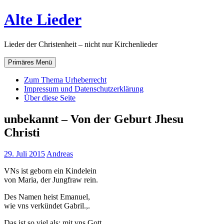
Zum
Alte Lieder
Inhalt
springen
Lieder der Christenheit – nicht nur Kirchenlieder
Primäres Menü
Zum Thema Urheberrecht
Impressum und Datenschutzerklärung
Über diese Seite
unbekannt – Von der Geburt Jhesu
Christi
29. Juli 2015
Andreas
VNs ist geborn ein Kindelein
von Maria, der Jungfraw rein.
Des Namen heist Emanuel,
wie vns verkündet Gabril.,.
Das ist so viel als: mit vns Gott,