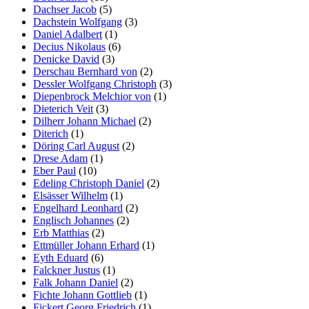
Dachser Jacob
(5)
Dachstein Wolfgang
(3)
Daniel Adalbert
(1)
Decius Nikolaus
(6)
Denicke David
(3)
Derschau Bernhard von
(2)
Dessler Wolfgang Christoph
(3)
Diepenbrock Melchior von
(1)
Dieterich Veit
(3)
Dilherr Johann Michael
(2)
Diterich
(1)
Döring Carl August
(2)
Drese Adam
(1)
Eber Paul
(10)
Edeling Christoph Daniel
(2)
Elsässer Wilhelm
(1)
Engelhard Leonhard
(2)
Englisch Johannes
(2)
Erb Matthias
(2)
Ettmüller Johann Erhard
(1)
Eyth Eduard
(6)
Falckner Justus
(1)
Falk Johann Daniel
(2)
Fichte Johann Gottlieb
(1)
Fickert Georg Friedrich
(1)