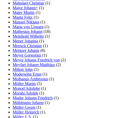
Mahulael Christian
(1)
Major Johann+
(1)
Maler Martin
(1)
Mantz Felix
(1)
Manuel Niklaus
(1)
Maria von Ungarn
(1)
Mathesius Johann
(18)
Meinhold Wilhelm
(1)
Mener Johanna
(1)
Mensch Christian
(1)
Mentzer Johann
(8)
Meyer Gregorius
(1)
Meyer Johann Friedrich von
(2)
Meyfart Johann Matthäus
(2)
Milton John
(1)
Modersohn Ernst
(1)
Moibanus Ambrosius
(1)
Möller Martin
(5)
Monod Adolphe
(1)
Morahi Adolph
(1)
Mudre Johann Friedrich
(1)
Mühlmann Johann
(1)
Müller Georg
(1)
Müller Heinrich
(1)
Müller J. S.
(1)