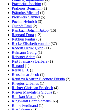
Praetorius Joachim
(1)
Prätorius Benjamin
(1)
Prätorius Michael
(1)
Preiswerk Samuel
(5)
Puchta Heinrich
(3)
Quandt Emil
(2)
Rambach Johann Jakob
(16)
Rappard Dora
(12)
Rebhun Paulus
(3)
Recke Elisabeth von der
(37)
Redern Hedwig von
(11)
Reimann Georg
(1)
Reissner Adam
(4)
Reit Franziska Barbara
(1)
Renaud
(1)
Rerau E. J.
(1)
Reuschmar Jacob
(1)
Reuß zu Köstritz Eleonore Fürstin
(2)
Rhegius Urbanus
(1)
Richter Christian Friedrich
(4)
Rieger Magdalena Sibylla
(5)
Rinckart Martin
(39)
Ringwaldt Bartholomäus
(65)
Rinne Ferdinand
(1)
Rist Johann
(14)