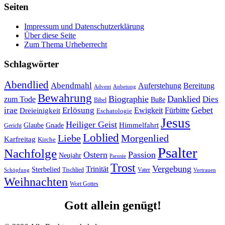
Seiten
Impressum und Datenschutzerklärung
Über diese Seite
Zum Thema Urheberrecht
Schlagwörter
Abendlied
Abendmahl
Bereitung
Auferstehung
Advent
Anbetung
Bewahrung
Biographie
Danklied
zum Tode
Dies
Buße
Bibel
Gebet
irae
Erlösung
Ewigkeit
Fürbitte
Dreieinigkeit
Eschatologie
Jesus
Heiliger Geist
Himmelfahrt
Glaube
Gnade
Gericht
Loblied
Liebe
Morgenlied
Karfreitag
Kirche
Psalter
Nachfolge
Ostern
Passion
Neujahr
Parusie
Trost
Vergebung
Trinität
Sterbelied
Tischlied
Vater
Vertrauen
Schöpfung
Weihnachten
Wort Gottes
Gott allein genügt!