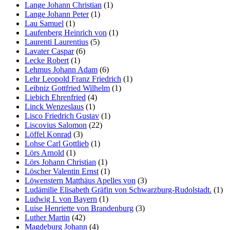
Lange Johann Christian
(1)
Lange Johann Peter
(1)
Lau Samuel
(1)
Laufenberg Heinrich von
(1)
Laurenti Laurentius
(5)
Lavater Caspar
(6)
Lecke Robert
(1)
Lehmus Johann Adam
(6)
Lehr Leopold Franz Friedrich
(1)
Leibniz Gottfried Wilhelm
(1)
Liebich Ehrenfried
(4)
Linck Wenzeslaus
(1)
Lisco Friedrich Gustav
(1)
Liscovius Salomon
(22)
Löffel Konrad
(3)
Lohse Carl Gottlieb
(1)
Lörs Arnold
(1)
Lörs Johann Christian
(1)
Löscher Valentin Ernst
(1)
Löwenstern Matthäus Apelles von
(3)
Ludämilie Elisabeth Gräfin von Schwarzburg-Rudolstadt.
(1)
Ludwig I. von Bayern
(1)
Luise Henriette von Brandenburg
(3)
Luther Martin
(42)
Magdeburg Johann
(4)