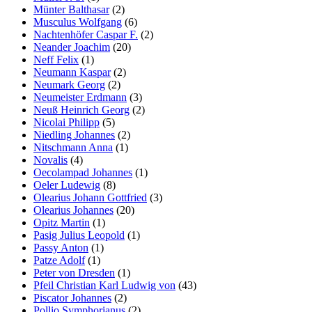
Münter Balthasar
(2)
Musculus Wolfgang
(6)
Nachtenhöfer Caspar F.
(2)
Neander Joachim
(20)
Neff Felix
(1)
Neumann Kaspar
(2)
Neumark Georg
(2)
Neumeister Erdmann
(3)
Neuß Heinrich Georg
(2)
Nicolai Philipp
(5)
Niedling Johannes
(2)
Nitschmann Anna
(1)
Novalis
(4)
Oecolampad Johannes
(1)
Oeler Ludewig
(8)
Olearius Johann Gottfried
(3)
Olearius Johannes
(20)
Opitz Martin
(1)
Pasig Julius Leopold
(1)
Passy Anton
(1)
Patze Adolf
(1)
Peter von Dresden
(1)
Pfeil Christian Karl Ludwig von
(43)
Piscator Johannes
(2)
Pollio Symphorianus
(2)