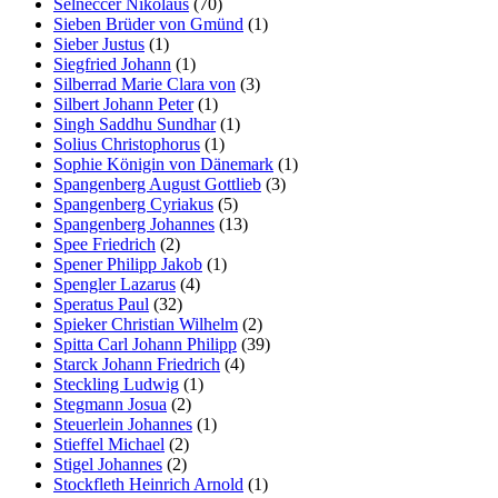
Selneccer Nikolaus
(70)
Sieben Brüder von Gmünd
(1)
Sieber Justus
(1)
Siegfried Johann
(1)
Silberrad Marie Clara von
(3)
Silbert Johann Peter
(1)
Singh Saddhu Sundhar
(1)
Solius Christophorus
(1)
Sophie Königin von Dänemark
(1)
Spangenberg August Gottlieb
(3)
Spangenberg Cyriakus
(5)
Spangenberg Johannes
(13)
Spee Friedrich
(2)
Spener Philipp Jakob
(1)
Spengler Lazarus
(4)
Speratus Paul
(32)
Spieker Christian Wilhelm
(2)
Spitta Carl Johann Philipp
(39)
Starck Johann Friedrich
(4)
Steckling Ludwig
(1)
Stegmann Josua
(2)
Steuerlein Johannes
(1)
Stieffel Michael
(2)
Stigel Johannes
(2)
Stockfleth Heinrich Arnold
(1)