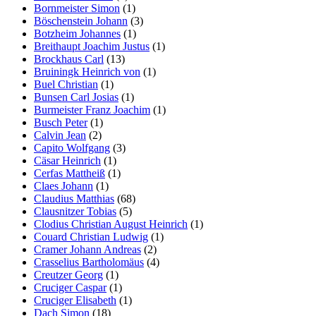
Bornmeister Simon
(1)
Böschenstein Johann
(3)
Botzheim Johannes
(1)
Breithaupt Joachim Justus
(1)
Brockhaus Carl
(13)
Bruiningk Heinrich von
(1)
Buel Christian
(1)
Bunsen Carl Josias
(1)
Burmeister Franz Joachim
(1)
Busch Peter
(1)
Calvin Jean
(2)
Capito Wolfgang
(3)
Cäsar Heinrich
(1)
Cerfas Mattheiß
(1)
Claes Johann
(1)
Claudius Matthias
(68)
Clausnitzer Tobias
(5)
Clodius Christian August Heinrich
(1)
Couard Christian Ludwig
(1)
Cramer Johann Andreas
(2)
Crasselius Bartholomäus
(4)
Creutzer Georg
(1)
Cruciger Caspar
(1)
Cruciger Elisabeth
(1)
Dach Simon
(18)