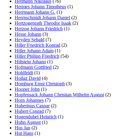
Hermann Nikolaus
(76)
Hermes Johann Timotheus
(1)
Herrmann Johann G.
(1)
Herrnschmidt Johann Daniel
(2)
Hertzogenrath Theodor Isaak
(2)
Herzog Johann Friedrich
(1)
Hesse Johann
(3)
Heyden Sebald
(7)
Hiller Friedrich Konrad
(2)
Hiller Johann Adam
(1)
Hiller Philipp Friedrich
(54)
Hiltstein Johann
(1)
Hofmann Gottfried
(2)
Hohlfeldt
(1)
Hollaz David
(4)
Homburg Ernst Christoph
(3)
Hooper John
(1)
Hopfensack Johann Christian Wilhelm August
(2)
Horn Johannes
(7)
Huberinus Caspar
(2)
Hubert Conrad
(7)
Hugendubel Heinrich
(1)
Huhn August
(1)
Hus Jan
(2)
Hut Hans
(1)