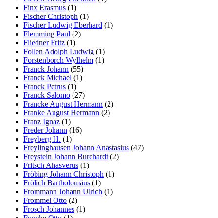
Finx Erasmus
(1)
Fischer Christoph
(1)
Fischer Ludwig Eberhard
(1)
Flemming Paul
(2)
Fliedner Fritz
(1)
Follen Adolph Ludwig
(1)
Forstenborch Wylhelm
(1)
Franck Johann
(55)
Franck Michael
(1)
Franck Petrus
(1)
Franck Salomo
(27)
Francke August Hermann
(2)
Franke August Hermann
(2)
Franz Ignaz
(1)
Freder Johann
(16)
Freyberg H.
(1)
Freylinghausen Johann Anastasius
(47)
Freystein Johann Burchardt
(2)
Fritsch Ahasverus
(1)
Fröbing Johann Christoph
(1)
Frölich Bartholomäus
(1)
Frommann Johann Ulrich
(1)
Frommel Otto
(2)
Frosch Johannes
(1)
Funcke Otto
(1)