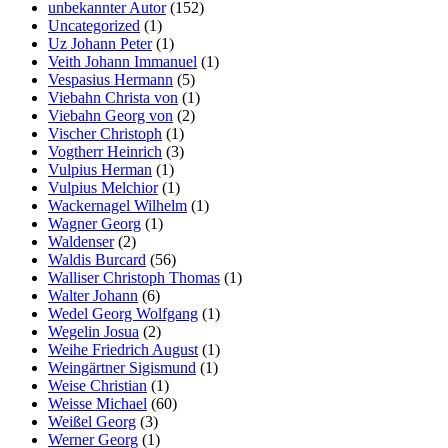
unbekannter Autor
(152)
Uncategorized
(1)
Uz Johann Peter
(1)
Veith Johann Immanuel
(1)
Vespasius Hermann
(5)
Viebahn Christa von
(1)
Viebahn Georg von
(2)
Vischer Christoph
(1)
Vogtherr Heinrich
(3)
Vulpius Herman
(1)
Vulpius Melchior
(1)
Wackernagel Wilhelm
(1)
Wagner Georg
(1)
Waldenser
(2)
Waldis Burcard
(56)
Walliser Christoph Thomas
(1)
Walter Johann
(6)
Wedel Georg Wolfgang
(1)
Wegelin Josua
(2)
Weihe Friedrich August
(1)
Weingärtner Sigismund
(1)
Weise Christian
(1)
Weisse Michael
(60)
Weißel Georg
(3)
Werner Georg
(1)