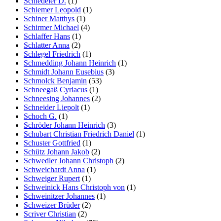
Schiedeler D.
(1)
Schiemer Leopold
(1)
Schiner Matthys
(1)
Schirmer Michael
(4)
Schlaffer Hans
(1)
Schlatter Anna
(2)
Schlegel Friedrich
(1)
Schmedding Johann Heinrich
(1)
Schmidt Johann Eusebius
(3)
Schmolck Benjamin
(53)
Schneegaß Cyriacus
(1)
Schneesing Johannes
(2)
Schneider Liepolt
(1)
Schoch G.
(1)
Schröder Johann Heinrich
(3)
Schubart Christian Friedrich Daniel
(1)
Schuster Gottfried
(1)
Schütz Johann Jakob
(2)
Schwedler Johann Christoph
(2)
Schweichardt Anna
(1)
Schweiger Rupert
(1)
Schweinick Hans Christoph von
(1)
Schweinitzer Johannes
(1)
Schweizer Brüder
(2)
Scriver Christian
(2)