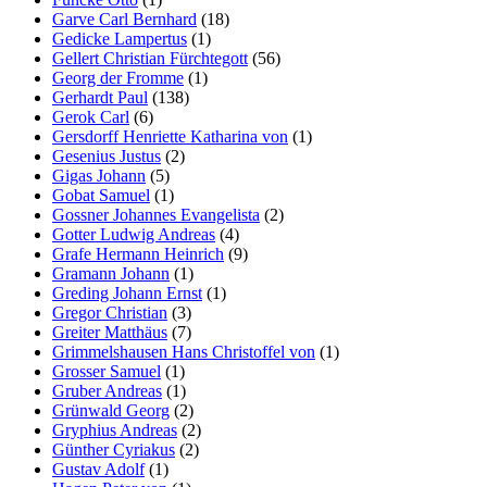
Garve Carl Bernhard
(18)
Gedicke Lampertus
(1)
Gellert Christian Fürchtegott
(56)
Georg der Fromme
(1)
Gerhardt Paul
(138)
Gerok Carl
(6)
Gersdorff Henriette Katharina von
(1)
Gesenius Justus
(2)
Gigas Johann
(5)
Gobat Samuel
(1)
Gossner Johannes Evangelista
(2)
Gotter Ludwig Andreas
(4)
Grafe Hermann Heinrich
(9)
Gramann Johann
(1)
Greding Johann Ernst
(1)
Gregor Christian
(3)
Greiter Matthäus
(7)
Grimmelshausen Hans Christoffel von
(1)
Grosser Samuel
(1)
Gruber Andreas
(1)
Grünwald Georg
(2)
Gryphius Andreas
(2)
Günther Cyriakus
(2)
Gustav Adolf
(1)