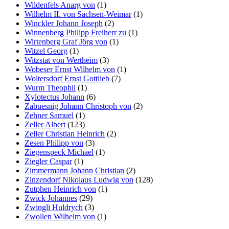
Wildenfels Anarg von
(1)
Wilhelm II. von Sachsen-Weimar
(1)
Winckler Johann Joseph
(2)
Winnenberg Philipp Freiherr zu
(1)
Wirtenberg Graf Jörg von
(1)
Witzel Georg
(1)
Witzstat von Wertheim
(3)
Wobeser Ernst Wilhelm von
(1)
Woltersdorf Ernst Gottlieb
(7)
Wurm Theophil
(1)
Xylotectus Johann
(6)
Zabuesnig Johann Christoph von
(2)
Zehner Samuel
(1)
Zeller Albert
(123)
Zeller Christian Heinrich
(2)
Zesen Philipp von
(3)
Ziegenspeck Michael
(1)
Ziegler Caspar
(1)
Zimmermann Johann Christian
(2)
Zinzendorf Nikolaus Ludwig von
(128)
Zutphen Heinrich von
(1)
Zwick Johannes
(29)
Zwingli Huldrych
(3)
Zwollen Wilhelm von
(1)