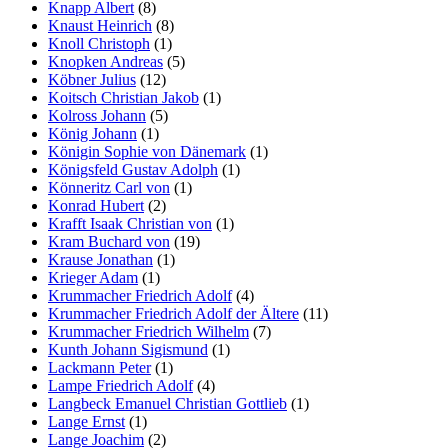
Knapp Albert
(8)
Knaust Heinrich
(8)
Knoll Christoph
(1)
Knopken Andreas
(5)
Köbner Julius
(12)
Koitsch Christian Jakob
(1)
Kolross Johann
(5)
König Johann
(1)
Königin Sophie von Dänemark
(1)
Königsfeld Gustav Adolph
(1)
Könneritz Carl von
(1)
Konrad Hubert
(2)
Krafft Isaak Christian von
(1)
Kram Buchard von
(19)
Krause Jonathan
(1)
Krieger Adam
(1)
Krummacher Friedrich Adolf
(4)
Krummacher Friedrich Adolf der Ältere
(11)
Krummacher Friedrich Wilhelm
(7)
Kunth Johann Sigismund
(1)
Lackmann Peter
(1)
Lampe Friedrich Adolf
(4)
Langbeck Emanuel Christian Gottlieb
(1)
Lange Ernst
(1)
Lange Joachim
(2)