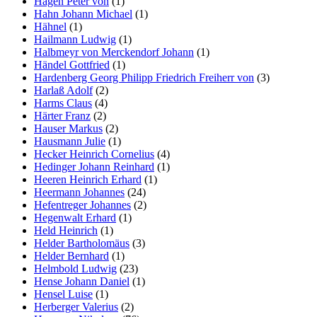
Hagen Peter von
(1)
Hahn Johann Michael
(1)
Hähnel
(1)
Hailmann Ludwig
(1)
Halbmeyr von Merckendorf Johann
(1)
Händel Gottfried
(1)
Hardenberg Georg Philipp Friedrich Freiherr von
(3)
Harlaß Adolf
(2)
Harms Claus
(4)
Härter Franz
(2)
Hauser Markus
(2)
Hausmann Julie
(1)
Hecker Heinrich Cornelius
(4)
Hedinger Johann Reinhard
(1)
Heeren Heinrich Erhard
(1)
Heermann Johannes
(24)
Hefentreger Johannes
(2)
Hegenwalt Erhard
(1)
Held Heinrich
(1)
Helder Bartholomäus
(3)
Helder Bernhard
(1)
Helmbold Ludwig
(23)
Hense Johann Daniel
(1)
Hensel Luise
(1)
Herberger Valerius
(2)