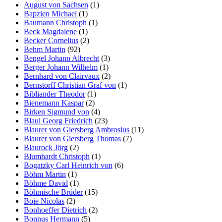
August von Sachsen
(1)
Bapzien Michael
(1)
Baumann Christoph
(1)
Beck Magdalene
(1)
Becker Cornelius
(2)
Behm Martin
(92)
Bengel Johann Albrecht
(3)
Berger Johann Wilhelm
(1)
Bernhard von Clairvaux
(2)
Bernstorff Christian Graf von
(1)
Bibliander Theodor
(1)
Bienemann Kaspar
(2)
Birken Sigmund von
(4)
Blaul Georg Friedrich
(23)
Blaurer von Giersberg Ambrosius
(11)
Blaurer von Giersberg Thomas
(7)
Blaurock Jörg
(2)
Blumhardt Christoph
(1)
Bogatzky Carl Heinrich von
(6)
Böhm Martin
(1)
Böhme David
(1)
Böhmische Brüder
(15)
Boie Nicolas
(2)
Bonhoeffer Dietrich
(2)
Bonnus Hermann
(5)