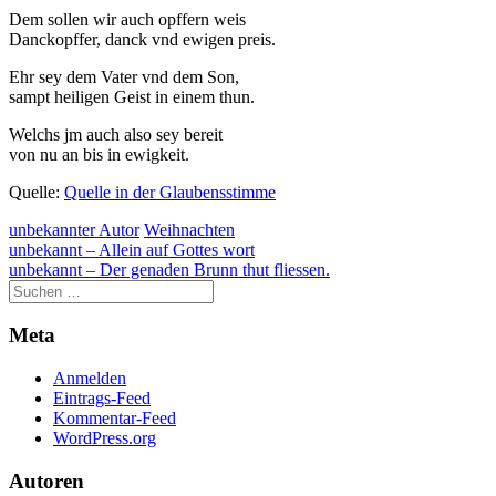
Dem sollen wir auch opffern weis
Danckopffer, danck vnd ewigen preis.
Ehr sey dem Vater vnd dem Son,
sampt heiligen Geist in einem thun.
Welchs jm auch also sey bereit
von nu an bis in ewigkeit.
Quelle:
Quelle in der Glaubensstimme
unbekannter Autor
Weihnachten
Beitragsnavigation
unbekannt – Allein auf Gottes wort
unbekannt – Der genaden Brunn thut fliessen.
Meta
Anmelden
Eintrags-Feed
Kommentar-Feed
WordPress.org
Autoren