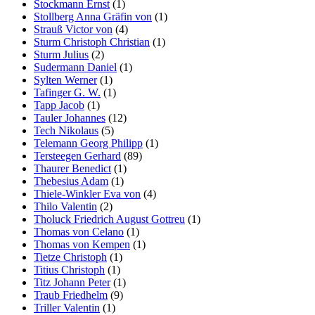
Stockmann Ernst
(1)
Stollberg Anna Gräfin von
(1)
Strauß Victor von
(4)
Sturm Christoph Christian
(1)
Sturm Julius
(2)
Sudermann Daniel
(1)
Sylten Werner
(1)
Tafinger G. W.
(1)
Tapp Jacob
(1)
Tauler Johannes
(12)
Tech Nikolaus
(5)
Telemann Georg Philipp
(1)
Tersteegen Gerhard
(89)
Thaurer Benedict
(1)
Thebesius Adam
(1)
Thiele-Winkler Eva von
(4)
Thilo Valentin
(2)
Tholuck Friedrich August Gottreu
(1)
Thomas von Celano
(1)
Thomas von Kempen
(1)
Tietze Christoph
(1)
Titius Christoph
(1)
Titz Johann Peter
(1)
Traub Friedhelm
(9)
Triller Valentin
(1)