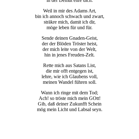
in der Demut ehre dich.
Weil in mir des Adams Art,
bin ich annoch schwach und zwart,
sträkre mich, damit ich dir,
möge leben für und für.
Sende deinen Gnaden-Geist,
der der Blöden Tröster heist,
der mich leite von der Welt,
hin in jenes Freuden-Zelt.
Rette mich aus Satans List,
die mir offt entgegen ist,
lehre, wie ich Glaubens voll,
meinen Wandel führen soll.
Wann ich ringe mit dem Tod;
Ach! so tröste mich mein GOtt!
Gib, daß deiner Zukunfft Schein
mög mein Licht und Labsal seyn.