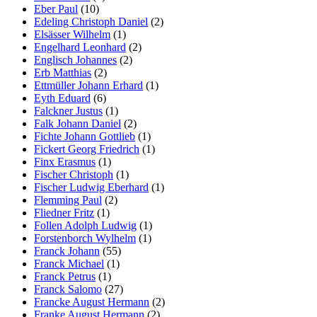
Eber Paul
(10)
Edeling Christoph Daniel
(2)
Elsässer Wilhelm
(1)
Engelhard Leonhard
(2)
Englisch Johannes
(2)
Erb Matthias
(2)
Ettmüller Johann Erhard
(1)
Eyth Eduard
(6)
Falckner Justus
(1)
Falk Johann Daniel
(2)
Fichte Johann Gottlieb
(1)
Fickert Georg Friedrich
(1)
Finx Erasmus
(1)
Fischer Christoph
(1)
Fischer Ludwig Eberhard
(1)
Flemming Paul
(2)
Fliedner Fritz
(1)
Follen Adolph Ludwig
(1)
Forstenborch Wylhelm
(1)
Franck Johann
(55)
Franck Michael
(1)
Franck Petrus
(1)
Franck Salomo
(27)
Francke August Hermann
(2)
Franke August Hermann
(2)