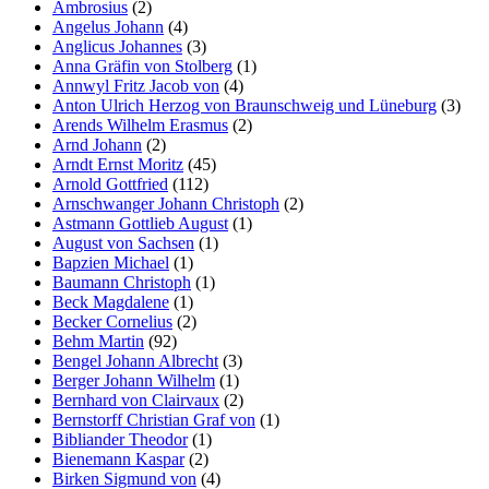
Ambrosius
(2)
Angelus Johann
(4)
Anglicus Johannes
(3)
Anna Gräfin von Stolberg
(1)
Annwyl Fritz Jacob von
(4)
Anton Ulrich Herzog von Braunschweig und Lüneburg
(3)
Arends Wilhelm Erasmus
(2)
Arnd Johann
(2)
Arndt Ernst Moritz
(45)
Arnold Gottfried
(112)
Arnschwanger Johann Christoph
(2)
Astmann Gottlieb August
(1)
August von Sachsen
(1)
Bapzien Michael
(1)
Baumann Christoph
(1)
Beck Magdalene
(1)
Becker Cornelius
(2)
Behm Martin
(92)
Bengel Johann Albrecht
(3)
Berger Johann Wilhelm
(1)
Bernhard von Clairvaux
(2)
Bernstorff Christian Graf von
(1)
Bibliander Theodor
(1)
Bienemann Kaspar
(2)
Birken Sigmund von
(4)