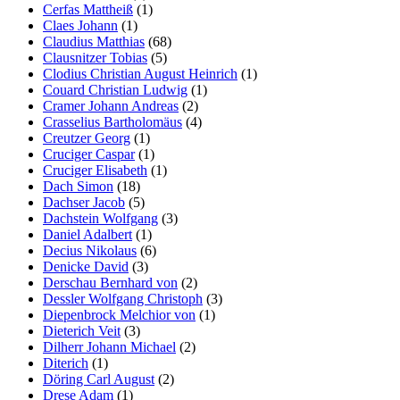
Cerfas Mattheiß
(1)
Claes Johann
(1)
Claudius Matthias
(68)
Clausnitzer Tobias
(5)
Clodius Christian August Heinrich
(1)
Couard Christian Ludwig
(1)
Cramer Johann Andreas
(2)
Crasselius Bartholomäus
(4)
Creutzer Georg
(1)
Cruciger Caspar
(1)
Cruciger Elisabeth
(1)
Dach Simon
(18)
Dachser Jacob
(5)
Dachstein Wolfgang
(3)
Daniel Adalbert
(1)
Decius Nikolaus
(6)
Denicke David
(3)
Derschau Bernhard von
(2)
Dessler Wolfgang Christoph
(3)
Diepenbrock Melchior von
(1)
Dieterich Veit
(3)
Dilherr Johann Michael
(2)
Diterich
(1)
Döring Carl August
(2)
Drese Adam
(1)