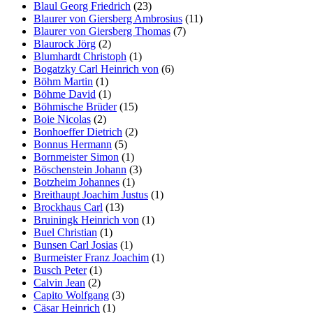
Blaul Georg Friedrich
(23)
Blaurer von Giersberg Ambrosius
(11)
Blaurer von Giersberg Thomas
(7)
Blaurock Jörg
(2)
Blumhardt Christoph
(1)
Bogatzky Carl Heinrich von
(6)
Böhm Martin
(1)
Böhme David
(1)
Böhmische Brüder
(15)
Boie Nicolas
(2)
Bonhoeffer Dietrich
(2)
Bonnus Hermann
(5)
Bornmeister Simon
(1)
Böschenstein Johann
(3)
Botzheim Johannes
(1)
Breithaupt Joachim Justus
(1)
Brockhaus Carl
(13)
Bruiningk Heinrich von
(1)
Buel Christian
(1)
Bunsen Carl Josias
(1)
Burmeister Franz Joachim
(1)
Busch Peter
(1)
Calvin Jean
(2)
Capito Wolfgang
(3)
Cäsar Heinrich
(1)