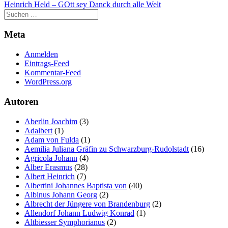
Heinrich Held – GOtt sey Danck durch alle Welt
Marketing
Indem Sie uns Ihre
Interessen und Ihr
Meta
Verhalten beim
Besuch unserer
Anmelden
Website mitteilen,
Eintrags-Feed
erhöhen Sie die
Kommentar-Feed
Wahrscheinlichkeit,
WordPress.org
personalisierte
Inhalte und
Autoren
Angebote zu sehen.
Aberlin Joachim
(3)
Adalbert
(1)
Adam von Fulda
(1)
Aemilia Juliana Gräfin zu Schwarzburg-Rudolstadt
(16)
Agricola Johann
(4)
Alber Erasmus
(28)
Albert Heinrich
(7)
Albertini Johannes Baptista von
(40)
Albinus Johann Georg
(2)
Albrecht der Jüngere von Brandenburg
(2)
Allendorf Johann Ludwig Konrad
(1)
Altbiesser Symphorianus
(2)